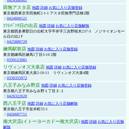
：
0424388901
田無アスタ店
地図
詳細
お気に入り店舗登録
東京都西東京市田無町2-1-1 アスタ田無専門店棟2階
：
0424606121
ｿﾌﾄﾊﾞﾝｸ日の出店
地図
詳細
お気に入り店舗解除
東京都西多摩郡日の出町大字平井字三吉野桜木237-3 ノジマイオンモー
ル日の出2Ｆ
：
0425888729
練馬駅前店
地図
詳細
お気に入り店舗登録
東京都練馬区練馬1丁目3-10 2階
：
0359123081
リヴィンオズ大泉店
地図
詳細
お気に入り店舗登録
東京都練馬区東大泉2-10-11 リヴィンオズ大泉4階
：
0359355972
八王子みなみ野店
地図
詳細
お気に入り店舗登録
東京都八王子市みなみ野１丁目２-１
：
0426322620
西八王子店
地図
詳細
お気に入り店舗解除
東京都八王子市並木町35-1
：
0426687711
南大沢店(イトーヨーカドー南大沢店)
地図
詳細
お気に入り店舗
解除