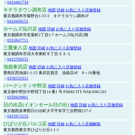
：
0424401734
キテラタウン調布店
地図
詳細
お気に入り店舗登録
東京都調布市菊野台1-33-3 キテラタウン調布2F
：
0424436151
ホームズ仙川店
地図
詳細
お気に入り店舗登録
東京都調布市若葉町2丁目1-7 ホームズ仙川店2階
：
0353847711
三鷹東八店
地図
詳細
お気に入り店舗登録
東京都調布市深大寺東町８丁目３３-１
：
0422706531
池袋東武店
地図
詳細
お気に入り店舗登録
豊島区西池袋1-1-25 東武百貨店 池袋店4F 8～10番地
：
0359531011
パークシティ中野店
地図
詳細
お気に入り店舗登録
東京都中野区中野四丁目14 番1 号 PARKCITY NAKANO 201
：
0359429861
日の出店(イオンモール日の出)
地図
詳細
お気に入り店舗登録
東京都西多摩郡日の出町大字平井字三吉野桜237-3
：
0425973155
ひばりが丘パルコ店
地図
詳細
お気に入り店舗解除
東京都西東京市ひばりが丘1-1-1