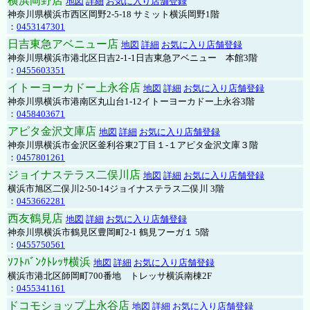
横浜岡野店
地図
詳細
お気に入り店舗登録
神奈川県横浜市西区岡野2-5-18 サミット横浜岡野1階
：
0453147301
日吉東急アベニュー店
地図
詳細
お気に入り店舗登録
神奈川県横浜市港北区日吉2-1-1日吉東急アベニュー 本館3階
：
0455603351
イトーヨーカドー上永谷店
地図
詳細
お気に入り店舗登録
神奈川県横浜市港南区丸山台1-12イトーヨーカドー上永谷3階
：
0458403671
アピタ金沢文庫店
地図
詳細
お気に入り店舗登録
神奈川県横浜市金沢区釜利谷東2丁目１-１アピタ金沢文庫３階
：
0457801261
ジョイナステラス二俣川店
地図
詳細
お気に入り店舗登録
横浜市旭区二俣川2-50-14ジョイナステラス二俣川 3階
：
0453662281
西友鶴見店
地図
詳細
お気に入り店舗登録
神奈川県横浜市鶴見区豊岡町2-1 鶴見フーガ１ 5階
：
0455750561
ｿﾌﾄﾊﾞﾝｸﾄﾚｯｻ横浜
地図
詳細
お気に入り店舗登録
横浜市港北区師岡町700番地 トレッサ横浜南棟2F
：
0455341161
ドコモショップ上永谷店
地図
詳細
お気に入り店舗登録