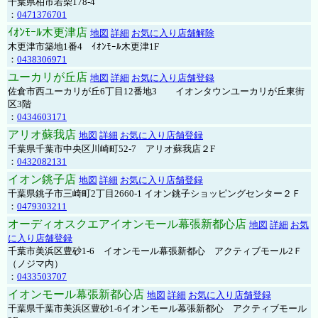
千葉県柏市若柴178-4
：
0471376701
ｲｵﾝﾓｰﾙ木更津店
地図
詳細
お気に入り店舗解除
木更津市築地1番4 ｲｵﾝﾓｰﾙ木更津1F
：
0438306971
ユーカリが丘店
地図
詳細
お気に入り店舗登録
佐倉市西ユーカリが丘6丁目12番地3 イオンタウンユーカリが丘東街
区3階
：
0434603171
アリオ蘇我店
地図
詳細
お気に入り店舗登録
千葉県千葉市中央区川崎町52-7 アリオ蘇我店２F
：
0432082131
イオン銚子店
地図
詳細
お気に入り店舗登録
千葉県銚子市三崎町2丁目2660-1 イオン銚子ショッピングセンター２Ｆ
：
0479303211
オーディオスクエアイオンモール幕張新都心店
地図
詳細
お気
に入り店舗登録
千葉市美浜区豊砂1-6 イオンモール幕張新都心 アクティブモール2Ｆ
（ノジマ内）
：
0433503707
イオンモール幕張新都心店
地図
詳細
お気に入り店舗登録
千葉県千葉市美浜区豊砂1-6イオンモール幕張新都心 アクティブモール