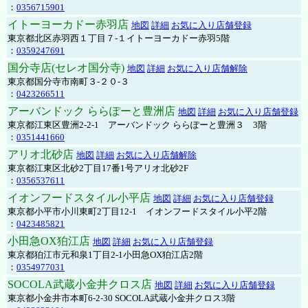
：
0356715901
イトーヨーカドー赤羽店
地図
詳細
お気に入り店舗登録
東京都北区赤羽西１丁目７-１イトーヨーカドー赤羽5階
：
0359247691
国分寺店(セレオ国分寺)
地図
詳細
お気に入り店舗解除
東京都国分寺市南町３-２０-３
：
0423266511
アーバンドック ららぽーと豊洲店
地図
詳細
お気に入り店舗登録
東京都江東区豊洲2-2-1 アーバンドック ららぽーと豊洲３ 3階
：
0351441660
アリオ北砂店
地図
詳細
お気に入り店舗解除
東京都江東区北砂2丁目17番1号アリオ北砂2F
：
0356537611
イオンフードスタイル小平店
地図
詳細
お気に入り店舗登録
東京都小平市小川東町2丁目12-1 イオンフードスタイル小平2階
：
0423485821
小田急OX狛江店
地図
詳細
お気に入り店舗登録
東京都狛江市元和泉1丁目2-1小田急OX狛江店2階
：
0354977031
SOCOLA武蔵小金井クロス店
地図
詳細
お気に入り店舗登録
東京都小金井市本町6-2-30 SOCOLA武蔵小金井クロス3階