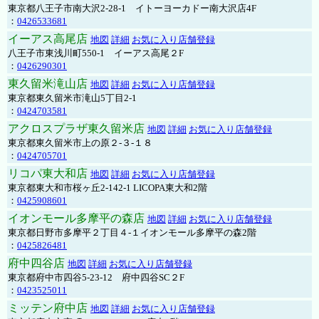
東京都八王子市南大沢2-28-1 イトーヨーカドー南大沢店4F
：
0426533681
イーアス高尾店
地図
詳細
お気に入り店舗登録
八王子市東浅川町550-1 イーアス高尾２F
：
0426290301
東久留米滝山店
地図
詳細
お気に入り店舗登録
東京都東久留米市滝山5丁目2-1
：
0424703581
アクロスプラザ東久留米店
地図
詳細
お気に入り店舗登録
東京都東久留米市上の原２-３-１８
：
0424705701
リコパ東大和店
地図
詳細
お気に入り店舗登録
東京都東大和市桜ヶ丘2-142-1 LICOPA東大和2階
：
0425908601
イオンモール多摩平の森店
地図
詳細
お気に入り店舗登録
東京都日野市多摩平２丁目４-１イオンモール多摩平の森2階
：
0425826481
府中四谷店
地図
詳細
お気に入り店舗登録
東京都府中市四谷5-23-12 府中四谷SC２F
：
0423525011
ミッテン府中店
地図
詳細
お気に入り店舗登録