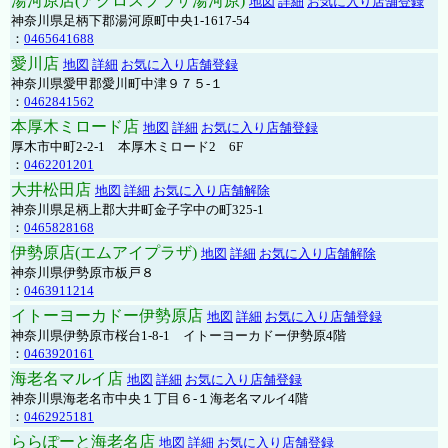
湯河原店(アクロスプラザ湯河原)
地図
詳細
お気に入り店舗登録
神奈川県足柄下郡湯河原町中央1-1617-54
：
0465641688
愛川店
地図
詳細
お気に入り店舗登録
神奈川県愛甲郡愛川町中津９７５-１
：
0462841562
本厚木ミロード店
地図
詳細
お気に入り店舗登録
厚木市中町2-2-1 本厚木ミロード2 6F
：
0462201201
大井松田店
地図
詳細
お気に入り店舗解除
神奈川県足柄上郡大井町金子字中の町325-1
：
0465828168
伊勢原店(エムアイプラザ)
地図
詳細
お気に入り店舗解除
神奈川県伊勢原市板戸８
：
0463911214
イトーヨーカドー伊勢原店
地図
詳細
お気に入り店舗登録
神奈川県伊勢原市桜台1-8-1 イトーヨーカドー伊勢原4階
：
0463920161
海老名マルイ店
地図
詳細
お気に入り店舗登録
神奈川県海老名市中央１丁目６-１海老名マルイ4階
：
0462925181
ららぽーと海老名店
地図
詳細
お気に入り店舗登録