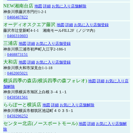
NEW湘南台店
地図
詳細
お気に入り店舗解除
神奈川県藤沢市円行1-2-1
：
0466467822
オーディオスクエア藤沢
地図
詳細
お気に入り店舗登録
藤沢市辻堂新町4-1-1 湘南モールFILL2F（ノジマ内）
：
0466310603
三浦店
地図
詳細
お気に入り店舗登録
神奈川県三浦市初声町入江字2-186-1
：
0468873151
大和店
地図
詳細
お気に入り店舗登録
神奈川県大和市深見台1-1-18
：
0462005021
横浜四季の森店(横浜四季の森フォレオ)
地図
詳細
お気に入り店
舗解除
神奈川県横浜市旭区上白根３-４１-１
：
0459581561
ららぽーと横浜店
地図
詳細
お気に入り店舗解除
神奈川県横浜市都筑区池辺町４０３５-１
：
0459296252
センター北店(ノースポートモール)
地図
詳細
お気に入り店舗解
除