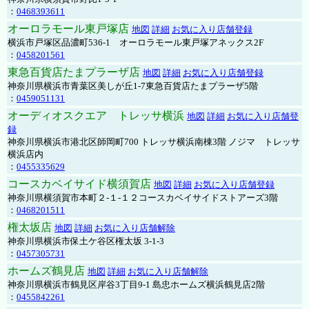
：
0468393611
オーロラモール東戸塚店
地図
詳細
お気に入り店舗登録
横浜市戸塚区品濃町536-1 オーロラモール東戸塚アネックス2F
：
0458201561
東急百貨店たまプラーザ店
地図
詳細
お気に入り店舗登録
神奈川県横浜市青葉区美しが丘1-7東急百貨店たまプラーザ5階
：
0459051131
オーディオスクエア トレッサ横浜
地図
詳細
お気に入り店舗登
録
神奈川県横浜市港北区師岡町700 トレッサ横浜南棟3階 ノジマ トレッサ
横浜店内
：
0455335629
コースカベイサイド横須賀店
地図
詳細
お気に入り店舗登録
神奈川県横須賀市本町２-１-１２コースカベイサイドストアーズ3階
：
0468201511
権太坂店
地図
詳細
お気に入り店舗解除
神奈川県横浜市保土ケ谷区権太坂 3-1-3
：
0457305731
ホームズ鶴見店
地図
詳細
お気に入り店舗解除
神奈川県横浜市鶴見区岸谷3丁目9-1 島忠ホームズ横浜鶴見店2階
：
0455842261