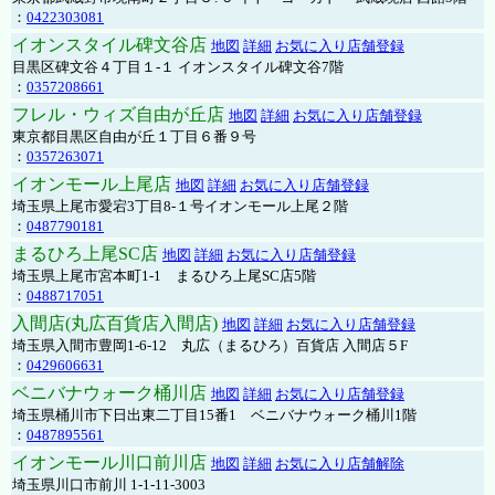
：
0422303081
イオンスタイル碑文谷店
地図
詳細
お気に入り店舗登録
目黒区碑文谷４丁目１-１ イオンスタイル碑文谷7階
：
0357208661
フレル・ウィズ自由が丘店
地図
詳細
お気に入り店舗登録
東京都目黒区自由が丘１丁目６番９号
：
0357263071
イオンモール上尾店
地図
詳細
お気に入り店舗登録
埼玉県上尾市愛宕3丁目8-１号イオンモール上尾２階
：
0487790181
まるひろ上尾SC店
地図
詳細
お気に入り店舗登録
埼玉県上尾市宮本町1-1 まるひろ上尾SC店5階
：
0488717051
入間店(丸広百貨店入間店)
地図
詳細
お気に入り店舗登録
埼玉県入間市豊岡1-6-12 丸広（まるひろ）百貨店 入間店５F
：
0429606631
ベニバナウォーク桶川店
地図
詳細
お気に入り店舗登録
埼玉県桶川市下日出東二丁目15番1 ベニバナウォーク桶川1階
：
0487895561
イオンモール川口前川店
地図
詳細
お気に入り店舗解除
埼玉県川口市前川 1-1-11-3003