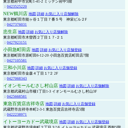
東京都府中市宮町1-41-2 ミッテン府中5階
：
0423525220
NEW鶴川店
地図
詳細
お気に入り店舗解除
東京都町田市能ヶ谷１丁目７番５号 神栄ビル２F
：
0427376031
忠生店
地図
詳細
お気に入り店舗解除
東京都町田市木曽西２丁目１７-２１
：
0427923151
小田急町田店
地図
詳細
お気に入り店舗登録
東京都町田市原町田6-12-20 小田急百貨店町田店7階
：
0427105581
三和小川店
地図
詳細
お気に入り店舗登録
東京都町田市金森４丁目１?２ 2F
：
0427068343
イオンモールむさし村山店
地図
詳細
お気に入り店舗解除
東京都武蔵村山市榎1丁目1-3 イオンモールむさし村山3F
：
0425668581
東急百貨店吉祥寺店
地図
詳細
お気に入り店舗登録
武蔵野市吉祥寺本町2-3-1 東急百貨店吉祥寺店5階
：
0422238971
イトーヨーカドー武蔵境店
地図
詳細
お気に入り店舗登録
東京都武蔵野市境南町２丁目３?６ イトーヨーカドー 武蔵境店 西館5階