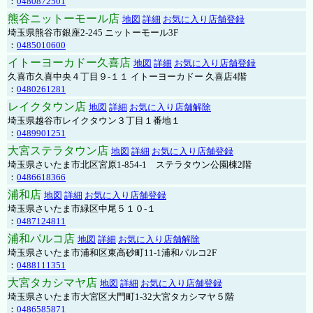
：
0480872501
熊谷ニットーモール店
地図
詳細
お気に入り店舗登録
埼玉県熊谷市銀座2-245 ニットーモール3F
：
0485010600
イトーヨーカドー久喜店
地図
詳細
お気に入り店舗登録
久喜市久喜中央４丁目９-１１ イトーヨーカドー 久喜店4階
：
0480261281
レイクタウン店
地図
詳細
お気に入り店舗解除
埼玉県越谷市レイクタウン３丁目１番地１
：
0489901251
大宮ステラタウン店
地図
詳細
お気に入り店舗登録
埼玉県さいたま市北区宮原1-854-1 ステラタウン公園棟2階
：
0486618366
浦和店
地図
詳細
お気に入り店舗登録
埼玉県さいたま市緑区中尾５１０-１
：
0487124811
浦和パルコ店
地図
詳細
お気に入り店舗解除
埼玉県さいたま市浦和区東高砂町11-1浦和パルコ2F
：
0488111351
大宮タカシマヤ店
地図
詳細
お気に入り店舗登録
埼玉県さいたま市大宮区大門町1-32大宮タカシマヤ５階
：
0486585871