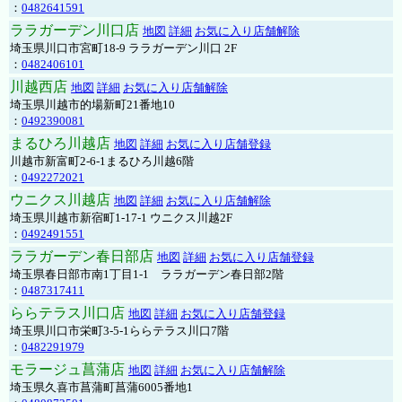
：
0482641591
ララガーデン川口店
地図
詳細
お気に入り店舗解除
埼玉県川口市宮町18-9 ララガーデン川口 2F
：
0482406101
川越西店
地図
詳細
お気に入り店舗解除
埼玉県川越市的場新町21番地10
：
0492390081
まるひろ川越店
地図
詳細
お気に入り店舗登録
川越市新富町2-6-1まるひろ川越6階
：
0492272021
ウニクス川越店
地図
詳細
お気に入り店舗解除
埼玉県川越市新宿町1-17-1 ウニクス川越2F
：
0492491551
ララガーデン春日部店
地図
詳細
お気に入り店舗登録
埼玉県春日部市南1丁目1-1 ララガーデン春日部2階
：
0487317411
ららテラス川口店
地図
詳細
お気に入り店舗登録
埼玉県川口市栄町3-5-1ららテラス川口7階
：
0482291979
モラージュ菖蒲店
地図
詳細
お気に入り店舗解除
埼玉県久喜市菖蒲町菖蒲6005番地1