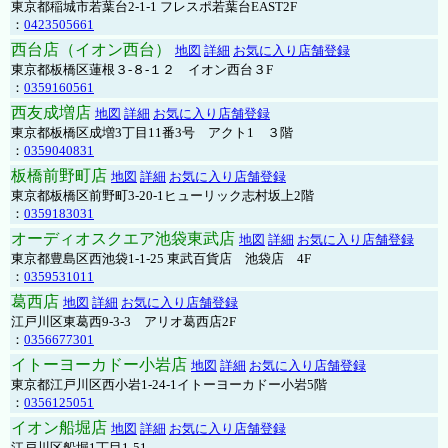
東京都稲城市若葉台2-1-1 フレスポ若葉台EAST2F
：
0423505661
西台店（イオン西台）
地図
詳細
お気に入り店舗登録
東京都板橋区蓮根３-８-１２ イオン西台３F
：
0359160561
西友成増店
地図
詳細
お気に入り店舗登録
東京都板橋区成増3丁目11番3号 アクト1 ３階
：
0359040831
板橋前野町店
地図
詳細
お気に入り店舗登録
東京都板橋区前野町3-20-1ヒューリック志村坂上2階
：
0359183031
オーディオスクエア池袋東武店
地図
詳細
お気に入り店舗登録
東京都豊島区西池袋1-1-25 東武百貨店 池袋店 4F
：
0359531011
葛西店
地図
詳細
お気に入り店舗登録
江戸川区東葛西9-3-3 アリオ葛西店2F
：
0356677301
イトーヨーカドー小岩店
地図
詳細
お気に入り店舗登録
東京都江戸川区西小岩1-24-1イトーヨーカドー小岩5階
：
0356125051
イオン船堀店
地図
詳細
お気に入り店舗登録
江戸川区船堀1丁目1-51