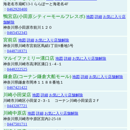
海老名市扇町13-1 ららぽーと海老名4F
：
0462920400
鴨宮店(小田原シティーモールフレスポ)
地図
詳細
お気に入り店
舗解除
神奈川県小田原市前川１２０
：
0465452345
宮前店
地図
詳細
お気に入り店舗解除
神奈川県川崎市宮前区馬絹1丁目9番地5号
：
0448718371
マルイファミリー溝口店
地図
詳細
お気に入り店舗解除
神奈川県川崎市高津区溝口１-４-１
：
0448222525
鎌倉店(コーナン鎌倉大船モール)
地図
詳細
お気に入り店舗解除
神奈川県鎌倉市岡本１１８８番地１
：
0467421422
川崎小田栄店
地図
詳細
お気に入り店舗解除
川崎市川崎区小田栄２‐３‐１ コーナン川崎小田栄店２Ｆ
：
0443287721
川崎中原店
地図
詳細
お気に入り店舗解除
神奈川県川崎市中原区宮内2-25-18
：
0447501711