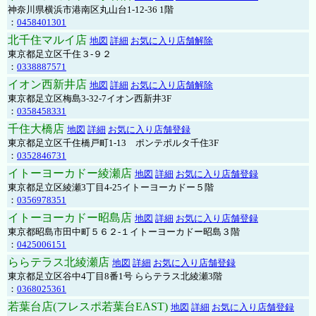
神奈川県横浜市港南区丸山台1-12-36 1階
：
0458401301
北千住マルイ店
地図
詳細
お気に入り店舗解除
東京都足立区千住３-９２
：
0338887571
イオン西新井店
地図
詳細
お気に入り店舗解除
東京都足立区梅島3-32-7イオン西新井3F
：
0358458331
千住大橋店
地図
詳細
お気に入り店舗登録
東京都足立区千住橋戸町1-13 ポンテポルタ千住3F
：
0352846731
イトーヨーカドー綾瀬店
地図
詳細
お気に入り店舗登録
東京都足立区綾瀬3丁目4-25イトーヨーカドー５階
：
0356978351
イトーヨーカドー昭島店
地図
詳細
お気に入り店舗登録
東京都昭島市田中町５６２-１イトーヨーカドー昭島３階
：
0425006151
ららテラス北綾瀬店
地図
詳細
お気に入り店舗登録
東京都足立区谷中4丁目8番1号 ららテラス北綾瀬3階
：
0368025361
若葉台店(フレスポ若葉台EAST)
地図
詳細
お気に入り店舗登録