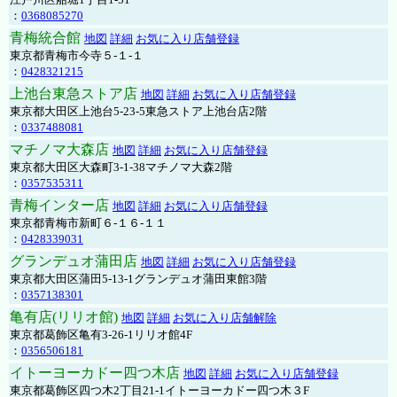
：
0368085270
青梅統合館
地図
詳細
お気に入り店舗登録
東京都青梅市今寺５-１-１
：
0428321215
上池台東急ストア店
地図
詳細
お気に入り店舗登録
東京都大田区上池台5-23-5東急ストア上池台店2階
：
0337488081
マチノマ大森店
地図
詳細
お気に入り店舗登録
東京都大田区大森町3-1-38マチノマ大森2階
：
0357535311
青梅インター店
地図
詳細
お気に入り店舗登録
東京都青梅市新町６-１６-１１
：
0428339031
グランデュオ蒲田店
地図
詳細
お気に入り店舗登録
東京都大田区蒲田5-13-1グランデュオ蒲田東館3階
：
0357138301
亀有店(リリオ館)
地図
詳細
お気に入り店舗解除
東京都葛飾区亀有3-26-1リリオ館4F
：
0356506181
イトーヨーカドー四つ木店
地図
詳細
お気に入り店舗登録
東京都葛飾区四つ木2丁目21-1イトーヨーカドー四つ木３F