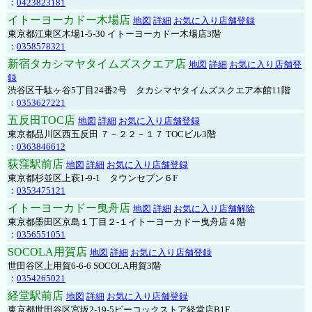
：
0423823181
イトーヨーカドー木場店
地図
詳細
お気に入り店舗登録
東京都江東区木場1-5-30 イトーヨーカドー木場店3階
：
0358578321
新宿タカシマヤタイムズスクエア店
地図
詳細
お気に入り店舗登
録
渋谷区千駄ヶ谷5丁目24番2号 タカシマヤタイムズスクエア本館11階
：
0353627221
五反田TOC店
地図
詳細
お気に入り店舗登録
東京都品川区西五反田 ７－２２－１７ TOCビル3階
：
0363846612
荻窪駅前店
地図
詳細
お気に入り店舗登録
東京都杉並区上萩1-9-1 タウンセブン６F
：
0353475121
イトーヨーカドー曳舟店
地図
詳細
お気に入り店舗解除
東京都墨田区京島１丁目２-１イトーヨーカドー曳舟店４階
：
0356551051
SOCOLA用賀店
地図
詳細
お気に入り店舗登録
世田谷区上用賀6-6-6 SOCOLA用賀3階
：
0354265021
経堂駅前店
地図
詳細
お気に入り店舗登録
東京都世田谷区宮坂2-19-5ピーコックストア経堂店B1F