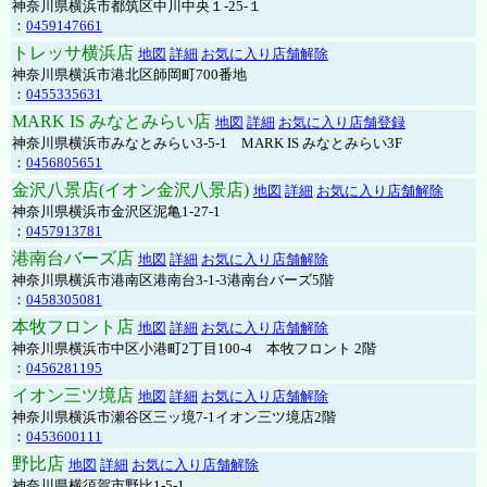
神奈川県横浜市都筑区中川中央１-25-１
：
0459147661
トレッサ横浜店
地図
詳細
お気に入り店舗解除
神奈川県横浜市港北区師岡町700番地
：
0455335631
MARK IS みなとみらい店
地図
詳細
お気に入り店舗登録
神奈川県横浜市みなとみらい3-5-1 MARK IS みなとみらい3F
：
0456805651
金沢八景店(イオン金沢八景店)
地図
詳細
お気に入り店舗解除
神奈川県横浜市金沢区泥亀1-27-1
：
0457913781
港南台バーズ店
地図
詳細
お気に入り店舗解除
神奈川県横浜市港南区港南台3-1-3港南台バーズ5階
：
0458305081
本牧フロント店
地図
詳細
お気に入り店舗解除
神奈川県横浜市中区小港町2丁目100-4 本牧フロント 2階
：
0456281195
イオン三ツ境店
地図
詳細
お気に入り店舗解除
神奈川県横浜市瀬谷区三ッ境7-1イオン三ツ境店2階
：
0453600111
野比店
地図
詳細
お気に入り店舗解除
神奈川県横須賀市野比1-5-1