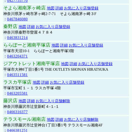
：
0427755770
そよら湘南茅ヶ崎店
地図
詳細
お気に入り店舗登録
神奈川県茅ヶ崎市茅ヶ崎2‐7‐71 そよら湘南茅ヶ崎３F
：
0467846080
秦野店
地図
詳細
お気に入り店舗登録
神奈川県秦野市曽屋４７８４
：
0463831214
ららぽーと湘南平塚店
地図
詳細
お気に入り店舗登録
平塚市天沼10-1 ららぽーと湘南平塚3階
：
0463204371
ジアウトレット湘南平塚店
地図
詳細
お気に入り店舗登録
平塚市大神8丁目1番1号 THE OUTLETS SHONAN HIRATSUKA
：
0463511581
ラスカ平塚店
地図
詳細
お気に入り店舗登録
平塚市宝町１－１ ラスカ平塚 4階
：
0463205581
藤沢店
地図
詳細
お気に入り店舗解除
神奈川県藤沢市辻堂新町４-１-１
：
0466316377
テラスモール湘南店
地図
詳細
お気に入り店舗解除
神奈川県藤沢市辻堂神台1丁目3番1号 テラスモール湘南4F
：
0466381251