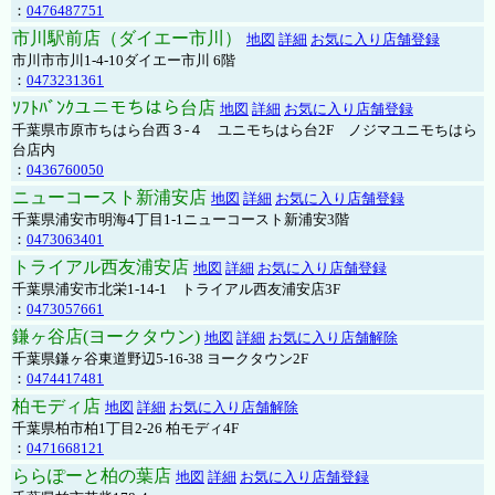
：
0476487751
市川駅前店（ダイエー市川）
地図
詳細
お気に入り店舗登録
市川市市川1-4-10ダイエー市川 6階
：
0473231361
ｿﾌﾄﾊﾞﾝｸユニモちはら台店
地図
詳細
お気に入り店舗登録
千葉県市原市ちはら台西３-４ ユニモちはら台2F ノジマユニモちはら
台店内
：
0436760050
ニューコースト新浦安店
地図
詳細
お気に入り店舗登録
千葉県浦安市明海4丁目1-1ニューコースト新浦安3階
：
0473063401
トライアル西友浦安店
地図
詳細
お気に入り店舗登録
千葉県浦安市北栄1-14-1 トライアル西友浦安店3F
：
0473057661
鎌ヶ谷店(ヨークタウン)
地図
詳細
お気に入り店舗解除
千葉県鎌ヶ谷東道野辺5-16-38 ヨークタウン2F
：
0474417481
柏モディ店
地図
詳細
お気に入り店舗解除
千葉県柏市柏1丁目2-26 柏モディ4F
：
0471668121
ららぽーと柏の葉店
地図
詳細
お気に入り店舗登録