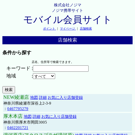
株式会社ノジマ
ノジマ携帯サイト
モバイル会員サイト
ポイント
｜
マイページ
｜
店舗検索
店舗検索
条件から探す
店名、住所等で検索できます。
キーワード
:
地域
:
NEW綾瀬店
地図
詳細
お気に入り店舗登録
神奈川県綾瀬市深谷上2-3-9
：
0467795279
厚木本店
地図
詳細
お気に入り店舗登録
神奈川県厚木市岡田3005
：
0462201721