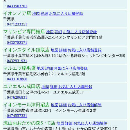
2F
：
0433503701
イオンノア店
地図
詳細
お気に入り店舗登録
千葉県
：
0471233351
マリンピア専門館店
地図
詳細
お気に入り店舗登録
千葉県千葉市美浜区高洲3-21-1イオンマリンピア専門館1階
：
0432782571
イオンスタイル鎌取店
地図
詳細
お気に入り店舗登録
千葉県千葉市緑区おゆみ野3-16-1ゆみ～る鎌取ショッピングセンター3階
：
0432931931
マルエツ稲毛店
地図
詳細
お気に入り店舗登録
千葉県千葉市稲毛区小仲台7-2-1マルエツ稲毛3階
：
0433103860
ユアエルム成田店
地図
詳細
お気に入り店舗登録
千葉県成田市公津の杜4-5-3 ユアエルム成田3F
：
0476296831
イオンモール津田沼店
地図
詳細
お気に入り店舗解除
千葉県習志野市津田沼1-23-1 イオンモール津田沼２階
：
0474557331
流山おおたかの森S・C店
地図
詳細
お気に入り店舗解除
千葉県流山市おおたかの森南1-5-1 流山おおたかの森SC ANNEX1 2F