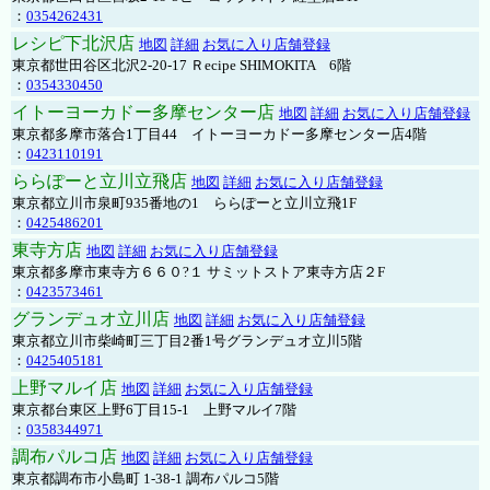
：
0354262431
レシピ下北沢店
地図
詳細
お気に入り店舗登録
東京都世田谷区北沢2-20-17 Ｒecipe SHIMOKITA 6階
：
0354330450
イトーヨーカドー多摩センター店
地図
詳細
お気に入り店舗登録
東京都多摩市落合1丁目44 イトーヨーカドー多摩センター店4階
：
0423110191
ららぽーと立川立飛店
地図
詳細
お気に入り店舗登録
東京都立川市泉町935番地の1 ららぽーと立川立飛1F
：
0425486201
東寺方店
地図
詳細
お気に入り店舗登録
東京都多摩市東寺方６６０?１ サミットストア東寺方店２F
：
0423573461
グランデュオ立川店
地図
詳細
お気に入り店舗登録
東京都立川市柴崎町三丁目2番1号グランデュオ立川5階
：
0425405181
上野マルイ店
地図
詳細
お気に入り店舗登録
東京都台東区上野6丁目15-1 上野マルイ7階
：
0358344971
調布パルコ店
地図
詳細
お気に入り店舗登録
東京都調布市小島町 1-38-1 調布パルコ5階