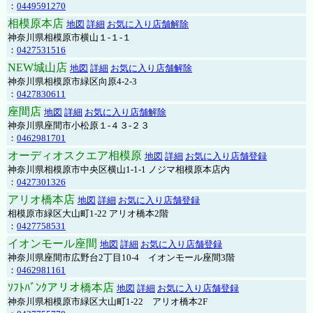
：
0449591270
相模原本店
地図
詳細
お気に入り店舗解除
神奈川県相模原市横山１-１-１
：
0427531516
NEW城山店
地図
詳細
お気に入り店舗解除
神奈川県相模原市緑区向原4-2-3
：
0427830611
座間店
地図
詳細
お気に入り店舗解除
神奈川県座間市小松原１-４３-２３
：
0462981701
オーディオスクエア相模原
地図
詳細
お気に入り店舗登録
神奈川県相模原市中央区横山1-1-1 ノジマ相模原本店内
：
0427301326
アリオ橋本店
地図
詳細
お気に入り店舗登録
相模原市緑区大山町1-22 アリオ橋本2階
：
0427758531
イオンモール座間
地図
詳細
お気に入り店舗登録
神奈川県座間市広野台2丁目10-4 イオンモール座間3階
：
0462981161
ｿﾌﾄﾊﾞﾝｸアリオ橋本店
地図
詳細
お気に入り店舗登録
神奈川県相模原市緑区大山町1-22 アリオ橋本2F