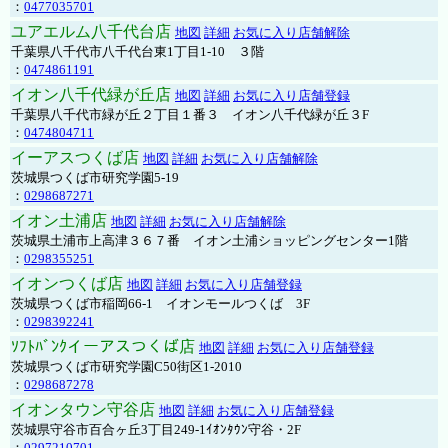
：
0477035701
ユアエルム八千代台店
地図
詳細
お気に入り店舗解除
千葉県八千代市八千代台東1丁目1-10 ３階
：
0474861191
イオン八千代緑が丘店
地図
詳細
お気に入り店舗登録
千葉県八千代市緑が丘２丁目１番３ イオン八千代緑が丘３F
：
0474804711
イーアスつくば店
地図
詳細
お気に入り店舗解除
茨城県つくば市研究学園5-19
：
0298687271
イオン土浦店
地図
詳細
お気に入り店舗解除
茨城県土浦市上高津３６７番 イオン土浦ショッピングセンター1階
：
0298355251
イオンつくば店
地図
詳細
お気に入り店舗登録
茨城県つくば市稲岡66-1 イオンモールつくば 3F
：
0298392241
ｿﾌﾄﾊﾞﾝｸイーアスつくば店
地図
詳細
お気に入り店舗登録
茨城県つくば市研究学園C50街区1-2010
：
0298687278
イオンタウン守谷店
地図
詳細
お気に入り店舗登録
茨城県守谷市百合ヶ丘3丁目249-1ｲｵﾝﾀｳﾝ守谷・2F
：
0297210701