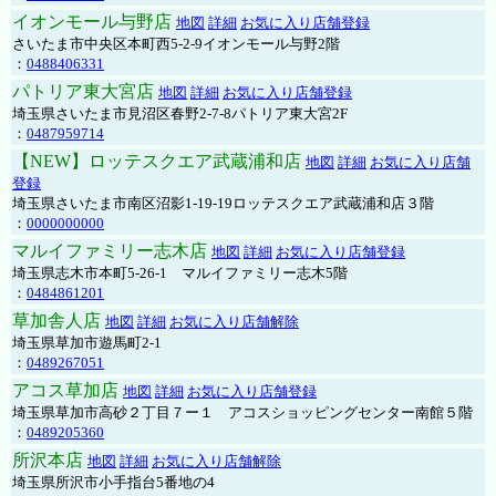
イオンモール与野店
地図
詳細
お気に入り店舗登録
さいたま市中央区本町西5-2-9イオンモール与野2階
：
0488406331
パトリア東大宮店
地図
詳細
お気に入り店舗登録
埼玉県さいたま市見沼区春野2-7-8パトリア東大宮2F
：
0487959714
【NEW】ロッテスクエア武蔵浦和店
地図
詳細
お気に入り店舗
登録
埼玉県さいたま市南区沼影1-19-19ロッテスクエア武蔵浦和店３階
：
0000000000
マルイファミリー志木店
地図
詳細
お気に入り店舗登録
埼玉県志木市本町5-26-1 マルイファミリー志木5階
：
0484861201
草加舎人店
地図
詳細
お気に入り店舗解除
埼玉県草加市遊馬町2-1
：
0489267051
アコス草加店
地図
詳細
お気に入り店舗登録
埼玉県草加市高砂２丁目７ー１ アコスショッピングセンター南館５階
：
0489205360
所沢本店
地図
詳細
お気に入り店舗解除
埼玉県所沢市小手指台5番地の4