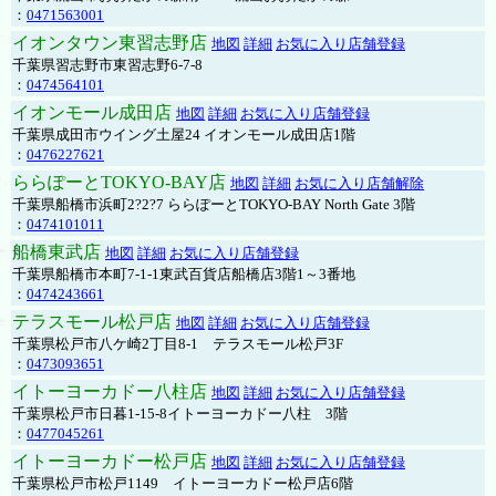
：
0471563001
イオンタウン東習志野店
地図
詳細
お気に入り店舗登録
千葉県習志野市東習志野6-7-8
：
0474564101
イオンモール成田店
地図
詳細
お気に入り店舗登録
千葉県成田市ウイング土屋24 イオンモール成田店1階
：
0476227621
ららぽーとTOKYO-BAY店
地図
詳細
お気に入り店舗解除
千葉県船橋市浜町2?2?7 ららぽーとTOKYO-BAY North Gate 3階
：
0474101011
船橋東武店
地図
詳細
お気に入り店舗登録
千葉県船橋市本町7-1-1東武百貨店船橋店3階1～3番地
：
0474243661
テラスモール松戸店
地図
詳細
お気に入り店舗登録
千葉県松戸市八ケ崎2丁目8-1 テラスモール松戸3F
：
0473093651
イトーヨーカドー八柱店
地図
詳細
お気に入り店舗登録
千葉県松戸市日暮1-15-8イトーヨーカドー八柱 3階
：
0477045261
イトーヨーカドー松戸店
地図
詳細
お気に入り店舗登録
千葉県松戸市松戸1149 イトーヨーカドー松戸店6階