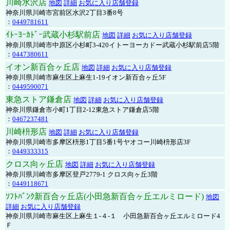
川崎水沢店
地図
詳細
お気に入り店舗登録
神奈川県川崎市宮前区水沢2丁目3番8号
：
0449781611
ｲﾄｰﾖｰｶﾄﾞｰ武蔵小杉駅前店
地図
詳細
お気に入り店舗登録
神奈川県川崎市中原区小杉町3-420イトーヨーカドー武蔵小杉駅前店5階
：
0447380611
イオン新百合ヶ丘店
地図
詳細
お気に入り店舗登録
神奈川県川崎市麻生区上麻生1-19イオン新百合ヶ丘5F
：
0449590071
東急ストア鎌倉店
地図
詳細
お気に入り店舗登録
神奈川県鎌倉市小町1丁目2-12東急ストア鎌倉店5階
：
0467237481
川崎枡形店
地図
詳細
お気に入り店舗登録
神奈川県川崎市多摩区枡形1丁目5番1号ヤオコー川崎枡形店3F
：
0449333315
クロス向ヶ丘店
地図
詳細
お気に入り店舗登録
神奈川県川崎市多摩区登戸2779-1 クロス向ヶ丘3階
：
0449118671
ｿﾌﾄﾊﾞﾝｸ新百合ヶ丘店(小田急新百合ヶ丘エルミロード)
地図
詳細
お気に入り店舗登録
神奈川県川崎市麻生区上麻生１-４-１ 小田急新百合ヶ丘エルミロード4
Ｆ