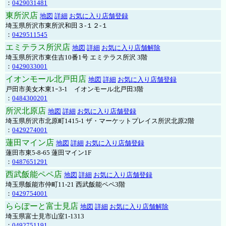
：
0429031481
東所沢店
地図
詳細
お気に入り店舗登録
埼玉県所沢市東所沢和田３-１２-１
：
0429511545
エミテラス所沢店
地図
詳細
お気に入り店舗解除
埼玉県所沢市東住吉10番1号 エミテラス所沢 3階
：
0429033001
イオンモール北戸田店
地図
詳細
お気に入り店舗登録
戸田市美女木東1ｰ3‐1 イオンモール北戸田3階
：
0484300201
所沢北原店
地図
詳細
お気に入り店舗登録
埼玉県所沢市北原町1415-1 ザ・マーケットプレイス所沢北原2階
：
0429274001
蓮田マイン店
地図
詳細
お気に入り店舗登録
蓮田市東5-8-65 蓮田マイン1F
：
0487651291
西武飯能ペペ店
地図
詳細
お気に入り店舗登録
埼玉県飯能市仲町11-21 西武飯能ペペ3階
：
0429754001
ららぽーと富士見店
地図
詳細
お気に入り店舗解除
埼玉県富士見市山室1-1313
：
0492751191