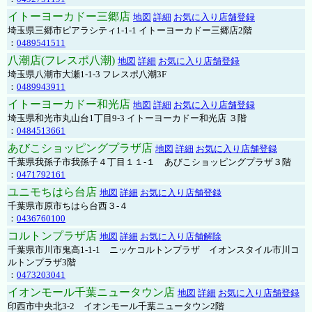
イトーヨーカドー三郷店
地図
詳細
お気に入り店舗登録
埼玉県三郷市ピアラシティ1-1-1 イトーヨーカドー三郷店2階
：
0489541511
八潮店(フレスポ八潮)
地図
詳細
お気に入り店舗登録
埼玉県八潮市大瀬1-1-3 フレスポ八潮3F
：
0489943911
イトーヨーカドー和光店
地図
詳細
お気に入り店舗登録
埼玉県和光市丸山台1丁目9-3 イトーヨーカドー和光店 ３階
：
0484513661
あびこショッピングプラザ店
地図
詳細
お気に入り店舗登録
千葉県我孫子市我孫子４丁目１１-１ あびこショッピングプラザ３階
：
0471792161
ユニモちはら台店
地図
詳細
お気に入り店舗登録
千葉県市原市ちはら台西３-４
：
0436760100
コルトンプラザ店
地図
詳細
お気に入り店舗解除
千葉県市川市鬼高1-1-1 ニッケコルトンプラザ イオンスタイル市川コ
ルトンプラザ3階
：
0473203041
イオンモール千葉ニュータウン店
地図
詳細
お気に入り店舗登録
印西市中央北3-2 イオンモール千葉ニュータウン2階