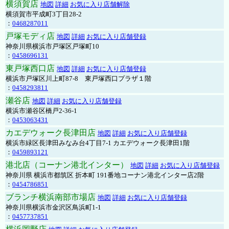
横須賀店
地図
詳細
お気に入り店舗解除
横須賀市平成町3丁目28-2
：
0468287011
戸塚モディ店
地図
詳細
お気に入り店舗登録
神奈川県横浜市戸塚区戸塚町10
：
0458696131
東戸塚西口店
地図
詳細
お気に入り店舗登録
横浜市戸塚区川上町87-8 東戸塚西口プラザ１階
：
0458293811
瀬谷店
地図
詳細
お気に入り店舗登録
横浜市瀬谷区橋戸2-36-1
：
0453063431
カエデウォーク長津田店
地図
詳細
お気に入り店舗登録
横浜市緑区長津田みなみ台4丁目7-1 カエデウォーク長津田1階
：
0459893121
港北店（コーナン港北インター）
地図
詳細
お気に入り店舗登録
神奈川県 横浜市都筑区 折本町 191番地コーナン港北インター店2階
：
0454786851
ブランチ横浜南部市場店
地図
詳細
お気に入り店舗登録
神奈川県横浜市金沢区鳥浜町1-1
：
0457737851