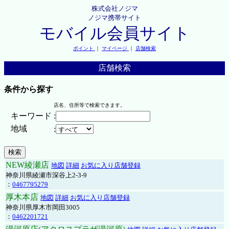
株式会社ノジマ
ノジマ携帯サイト
モバイル会員サイト
ポイント
｜
マイページ
｜
店舗検索
店舗検索
条件から探す
店名、住所等で検索できます。
キーワード
:
地域
:
NEW綾瀬店
地図
詳細
お気に入り店舗登録
神奈川県綾瀬市深谷上2-3-9
：
0467795279
厚木本店
地図
詳細
お気に入り店舗登録
神奈川県厚木市岡田3005
：
0462201721