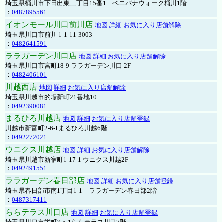
埼玉県桶川市下日出東二丁目15番1 ベニバナウォーク桶川1階
：
0487895561
イオンモール川口前川店
地図
詳細
お気に入り店舗解除
埼玉県川口市前川 1-1-11-3003
：
0482641591
ララガーデン川口店
地図
詳細
お気に入り店舗解除
埼玉県川口市宮町18-9 ララガーデン川口 2F
：
0482406101
川越西店
地図
詳細
お気に入り店舗解除
埼玉県川越市的場新町21番地10
：
0492390081
まるひろ川越店
地図
詳細
お気に入り店舗登録
川越市新富町2-6-1まるひろ川越6階
：
0492272021
ウニクス川越店
地図
詳細
お気に入り店舗解除
埼玉県川越市新宿町1-17-1 ウニクス川越2F
：
0492491551
ララガーデン春日部店
地図
詳細
お気に入り店舗登録
埼玉県春日部市南1丁目1-1 ララガーデン春日部2階
：
0487317411
ららテラス川口店
地図
詳細
お気に入り店舗登録
埼玉県川口市栄町3-5-1ららテラス川口7階