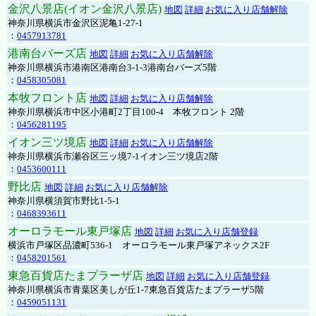
金沢八景店(イオン金沢八景店)
地図
詳細
お気に入り店舗解除
神奈川県横浜市金沢区泥亀1-27-1
：
0457913781
港南台バーズ店
地図
詳細
お気に入り店舗解除
神奈川県横浜市港南区港南台3-1-3港南台バーズ5階
：
0458305081
本牧フロント店
地図
詳細
お気に入り店舗解除
神奈川県横浜市中区小港町2丁目100-4 本牧フロント 2階
：
0456281195
イオン三ツ境店
地図
詳細
お気に入り店舗解除
神奈川県横浜市瀬谷区三ッ境7-1イオン三ツ境店2階
：
0453600111
野比店
地図
詳細
お気に入り店舗解除
神奈川県横須賀市野比1-5-1
：
0468393611
オーロラモール東戸塚店
地図
詳細
お気に入り店舗登録
横浜市戸塚区品濃町536-1 オーロラモール東戸塚アネックス2F
：
0458201561
東急百貨店たまプラーザ店
地図
詳細
お気に入り店舗登録
神奈川県横浜市青葉区美しが丘1-7東急百貨店たまプラーザ5階
：
0459051131