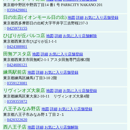
東京都中野区中野四丁目14 番1 号 PARKCITY NAKANO 201
：
0359429861
日の出店(イオンモール日の出)
地図
詳細
お気に入り店舗登録
東京都西多摩郡日の出町大字平井字三吉野桜237-3
：
0425973155
ひばりが丘パルコ店
地図
詳細
お気に入り店舗解除
東京都西東京市ひばりが丘1-1-1
：
0424388901
田無アスタ店
地図
詳細
お気に入り店舗登録
東京都西東京市田無町2-1-1 アスタ田無専門店棟2階
：
0424606121
練馬駅前店
地図
詳細
お気に入り店舗登録
東京都練馬区練馬1丁目3-10 2階
：
0359123081
リヴィンオズ大泉店
地図
詳細
お気に入り店舗登録
東京都練馬区東大泉2-10-11 リヴィンオズ大泉4階
：
0359355972
八王子みなみ野店
地図
詳細
お気に入り店舗登録
東京都八王子市みなみ野１丁目２-１
：
0426322620
西八王子店
地図
詳細
お気に入り店舗解除