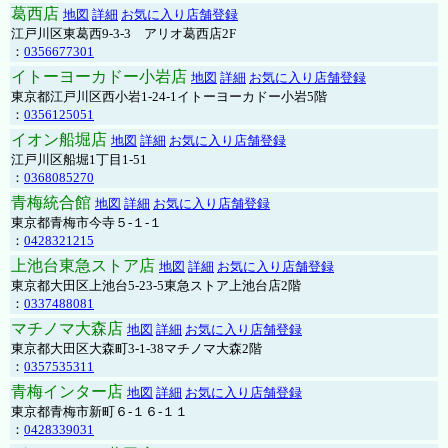
葛西店
地図
詳細
お気に入り店舗登録
江戸川区東葛西9-3-3 アリオ葛西店2F
：
0356677301
イトーヨーカドー小岩店
地図
詳細
お気に入り店舗登録
東京都江戸川区西小岩1-24-1イトーヨーカドー小岩5階
：
0356125051
イオン船堀店
地図
詳細
お気に入り店舗登録
江戸川区船堀1丁目1-51
：
0368085270
青梅統合館
地図
詳細
お気に入り店舗登録
東京都青梅市今寺５-１-１
：
0428321215
上池台東急ストア店
地図
詳細
お気に入り店舗登録
東京都大田区上池台5-23-5東急ストア上池台店2階
：
0337488081
マチノマ大森店
地図
詳細
お気に入り店舗登録
東京都大田区大森町3-1-38マチノマ大森2階
：
0357535311
青梅インター店
地図
詳細
お気に入り店舗登録
東京都青梅市新町６-１６-１１
：
0428339031