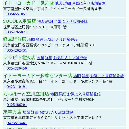
イトーヨーカドー曳舟店
地図
詳細
お気に入り店舗解除
東京都墨田区京島１丁目２-１イトーヨーカドー曳舟店４階
：
0356551051
SOCOLA用賀店
地図
詳細
お気に入り店舗登録
世田谷区上用賀6-6-6 SOCOLA用賀3階
：
0354265021
経堂駅前店
地図
詳細
お気に入り店舗登録
東京都世田谷区宮坂2-19-5ピーコックストア経堂店B1F
：
0354262431
レシピ下北沢店
地図
詳細
お気に入り店舗登録
東京都世田谷区北沢2-20-17 Ｒecipe SHIMOKITA 6階
：
0354330450
イトーヨーカドー多摩センター店
地図
詳細
お気に入り店舗登録
東京都多摩市落合1丁目44 イトーヨーカドー多摩センター店4階
：
0423110191
ららぽーと立川立飛店
地図
詳細
お気に入り店舗登録
東京都立川市泉町935番地の1 ららぽーと立川立飛1F
：
0425486201
東寺方店
地図
詳細
お気に入り店舗登録
東京都多摩市東寺方６６０?１ サミットストア東寺方店２F
：
0423573461