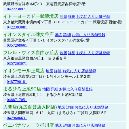
武蔵野市吉祥寺本町2-3-1 東急百貨店吉祥寺店5階
：
0422238971
イトーヨーカドー武蔵境店
地図
詳細
お気に入り店舗登録
東京都武蔵野市境南町２丁目３?６ イトーヨーカドー 武蔵境店 西館5階
：
0422303081
イオンスタイル碑文谷店
地図
詳細
お気に入り店舗登録
目黒区碑文谷４丁目１-１ イオンスタイル碑文谷7階
：
0357208661
フレル・ウィズ自由が丘店
地図
詳細
お気に入り店舗登録
東京都目黒区自由が丘１丁目６番９号
：
0357263071
イオンモール上尾店
地図
詳細
お気に入り店舗登録
埼玉県上尾市愛宕3丁目8-１号イオンモール上尾２階
：
0487790181
まるひろ上尾SC店
地図
詳細
お気に入り店舗登録
埼玉県上尾市宮本町1-1 まるひろ上尾SC店5階
：
0488717051
入間店(丸広百貨店入間店)
地図
詳細
お気に入り店舗登録
埼玉県入間市豊岡1-6-12 丸広（まるひろ）百貨店 入間店５F
：
0429606631
ベニバナウォーク桶川店
地図
詳細
お気に入り店舗登録