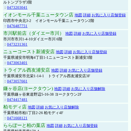
ルトンプラザ3階
：
0473203041
イオンモール千葉ニュータウン店
地図
詳細
お気に入り店舗登録
印西市中央北3-2 イオンモール千葉ニュータウン2階
：
0476487751
市川駅前店（ダイエー市川）
地図
詳細
お気に入り店舗登録
市川市市川1-4-10ダイエー市川 6階
：
0473231361
ニューコースト新浦安店
地図
詳細
お気に入り店舗登録
千葉県浦安市明海4丁目1-1ニューコースト新浦安3階
：
0473063401
トライアル西友浦安店
地図
詳細
お気に入り店舗登録
千葉県浦安市北栄1-14-1 トライアル西友浦安店3F
：
0473057661
鎌ヶ谷店(ヨークタウン)
地図
詳細
お気に入り店舗解除
千葉県鎌ヶ谷東道野辺5-16-38 ヨークタウン2F
：
0474417481
柏モディ店
地図
詳細
お気に入り店舗解除
千葉県柏市柏1丁目2-26 柏モディ4F
：
0471668121
ららぽーと柏の葉店
地図
詳細
お気に入り店舗登録