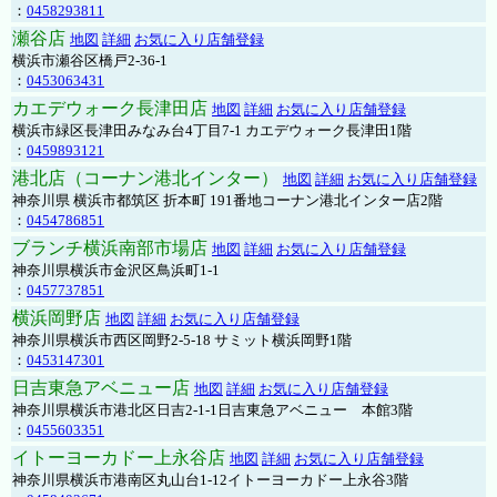
：
0458293811
瀬谷店
地図
詳細
お気に入り店舗登録
横浜市瀬谷区橋戸2-36-1
：
0453063431
カエデウォーク長津田店
地図
詳細
お気に入り店舗登録
横浜市緑区長津田みなみ台4丁目7-1 カエデウォーク長津田1階
：
0459893121
港北店（コーナン港北インター）
地図
詳細
お気に入り店舗登録
神奈川県 横浜市都筑区 折本町 191番地コーナン港北インター店2階
：
0454786851
ブランチ横浜南部市場店
地図
詳細
お気に入り店舗登録
神奈川県横浜市金沢区鳥浜町1-1
：
0457737851
横浜岡野店
地図
詳細
お気に入り店舗登録
神奈川県横浜市西区岡野2-5-18 サミット横浜岡野1階
：
0453147301
日吉東急アベニュー店
地図
詳細
お気に入り店舗登録
神奈川県横浜市港北区日吉2-1-1日吉東急アベニュー 本館3階
：
0455603351
イトーヨーカドー上永谷店
地図
詳細
お気に入り店舗登録
神奈川県横浜市港南区丸山台1-12イトーヨーカドー上永谷3階