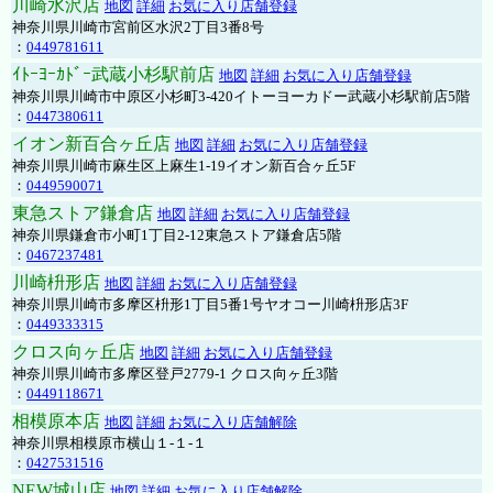
川崎水沢店
地図
詳細
お気に入り店舗登録
神奈川県川崎市宮前区水沢2丁目3番8号
：
0449781611
ｲﾄｰﾖｰｶﾄﾞｰ武蔵小杉駅前店
地図
詳細
お気に入り店舗登録
神奈川県川崎市中原区小杉町3-420イトーヨーカドー武蔵小杉駅前店5階
：
0447380611
イオン新百合ヶ丘店
地図
詳細
お気に入り店舗登録
神奈川県川崎市麻生区上麻生1-19イオン新百合ヶ丘5F
：
0449590071
東急ストア鎌倉店
地図
詳細
お気に入り店舗登録
神奈川県鎌倉市小町1丁目2-12東急ストア鎌倉店5階
：
0467237481
川崎枡形店
地図
詳細
お気に入り店舗登録
神奈川県川崎市多摩区枡形1丁目5番1号ヤオコー川崎枡形店3F
：
0449333315
クロス向ヶ丘店
地図
詳細
お気に入り店舗登録
神奈川県川崎市多摩区登戸2779-1 クロス向ヶ丘3階
：
0449118671
相模原本店
地図
詳細
お気に入り店舗解除
神奈川県相模原市横山１-１-１
：
0427531516
NEW城山店
地図
詳細
お気に入り店舗解除