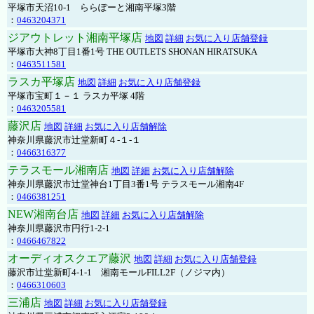
平塚市天沼10-1 ららぽーと湘南平塚3階
：
0463204371
ジアウトレット湘南平塚店
地図
詳細
お気に入り店舗登録
平塚市大神8丁目1番1号 THE OUTLETS SHONAN HIRATSUKA
：
0463511581
ラスカ平塚店
地図
詳細
お気に入り店舗登録
平塚市宝町１－１ ラスカ平塚 4階
：
0463205581
藤沢店
地図
詳細
お気に入り店舗解除
神奈川県藤沢市辻堂新町４-１-１
：
0466316377
テラスモール湘南店
地図
詳細
お気に入り店舗解除
神奈川県藤沢市辻堂神台1丁目3番1号 テラスモール湘南4F
：
0466381251
NEW湘南台店
地図
詳細
お気に入り店舗解除
神奈川県藤沢市円行1-2-1
：
0466467822
オーディオスクエア藤沢
地図
詳細
お気に入り店舗登録
藤沢市辻堂新町4-1-1 湘南モールFILL2F（ノジマ内）
：
0466310603
三浦店
地図
詳細
お気に入り店舗登録