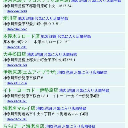
湯河原店(アクロスプラザ湯河原)
地図
詳細
お気に入り店舗登録
神奈川県足柄下郡湯河原町中央1-1617-54
：
0465641688
愛川店
地図
詳細
お気に入り店舗登録
神奈川県愛甲郡愛川町中津９７５-１
：
0462841562
本厚木ミロード店
地図
詳細
お気に入り店舗登録
厚木市中町2-2-1 本厚木ミロード2 6F
：
0462201201
大井松田店
地図
詳細
お気に入り店舗解除
神奈川県足柄上郡大井町金子字中の町325-1
：
0465828168
伊勢原店(エムアイプラザ)
地図
詳細
お気に入り店舗解除
神奈川県伊勢原市板戸８
：
0463911214
イトーヨーカドー伊勢原店
地図
詳細
お気に入り店舗登録
神奈川県伊勢原市桜台1-8-1 イトーヨーカドー伊勢原4階
：
0463920161
海老名マルイ店
地図
詳細
お気に入り店舗登録
神奈川県海老名市中央１丁目６-１海老名マルイ4階
：
0462925181
ららぽーと海老名店
地図
詳細
お気に入り店舗登録