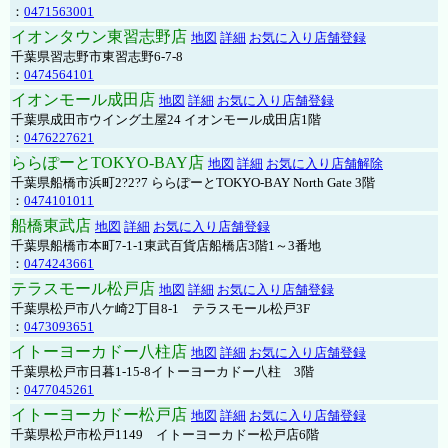
：
0471563001
イオンタウン東習志野店
地図
詳細
お気に入り店舗登録
千葉県習志野市東習志野6-7-8
：
0474564101
イオンモール成田店
地図
詳細
お気に入り店舗登録
千葉県成田市ウイング土屋24 イオンモール成田店1階
：
0476227621
ららぽーとTOKYO-BAY店
地図
詳細
お気に入り店舗解除
千葉県船橋市浜町2?2?7 ららぽーとTOKYO-BAY North Gate 3階
：
0474101011
船橋東武店
地図
詳細
お気に入り店舗登録
千葉県船橋市本町7-1-1東武百貨店船橋店3階1～3番地
：
0474243661
テラスモール松戸店
地図
詳細
お気に入り店舗登録
千葉県松戸市八ケ崎2丁目8-1 テラスモール松戸3F
：
0473093651
イトーヨーカドー八柱店
地図
詳細
お気に入り店舗登録
千葉県松戸市日暮1-15-8イトーヨーカドー八柱 3階
：
0477045261
イトーヨーカドー松戸店
地図
詳細
お気に入り店舗登録
千葉県松戸市松戸1149 イトーヨーカドー松戸店6階