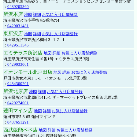
埼玉県草加市高砂２丁目７ー１ アコスショッピングセンター南館５階
：
0489205360
所沢本店
地図
詳細
お気に入り店舗解除
埼玉県所沢市小手指台5番地の4
：
0429031481
東所沢店
地図
詳細
お気に入り店舗登録
埼玉県所沢市東所沢和田３-１２-１
：
0429511545
エミテラス所沢店
地図
詳細
お気に入り店舗解除
埼玉県所沢市東住吉10番1号 エミテラス所沢 3階
：
0429033001
イオンモール北戸田店
地図
詳細
お気に入り店舗登録
戸田市美女木東1ｰ3‐1 イオンモール北戸田3階
：
0484300201
所沢北原店
地図
詳細
お気に入り店舗登録
埼玉県所沢市北原町1415-1 ザ・マーケットプレイス所沢北原2階
：
0429274001
蓮田マイン店
地図
詳細
お気に入り店舗登録
蓮田市東5-8-65 蓮田マイン1F
：
0487651291
西武飯能ペペ店
地図
詳細
お気に入り店舗登録
埼玉県飯能市仲町11-21 西武飯能ペペ3階