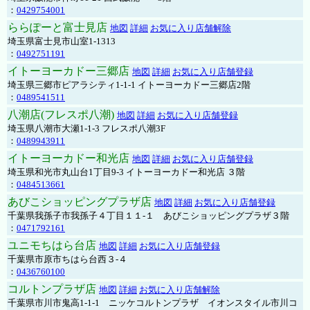
：
0429754001
ららぽーと富士見店
地図
詳細
お気に入り店舗解除
埼玉県富士見市山室1-1313
：
0492751191
イトーヨーカドー三郷店
地図
詳細
お気に入り店舗登録
埼玉県三郷市ピアラシティ1-1-1 イトーヨーカドー三郷店2階
：
0489541511
八潮店(フレスポ八潮)
地図
詳細
お気に入り店舗登録
埼玉県八潮市大瀬1-1-3 フレスポ八潮3F
：
0489943911
イトーヨーカドー和光店
地図
詳細
お気に入り店舗登録
埼玉県和光市丸山台1丁目9-3 イトーヨーカドー和光店 ３階
：
0484513661
あびこショッピングプラザ店
地図
詳細
お気に入り店舗登録
千葉県我孫子市我孫子４丁目１１-１ あびこショッピングプラザ３階
：
0471792161
ユニモちはら台店
地図
詳細
お気に入り店舗登録
千葉県市原市ちはら台西３-４
：
0436760100
コルトンプラザ店
地図
詳細
お気に入り店舗解除
千葉県市川市鬼高1-1-1 ニッケコルトンプラザ イオンスタイル市川コ