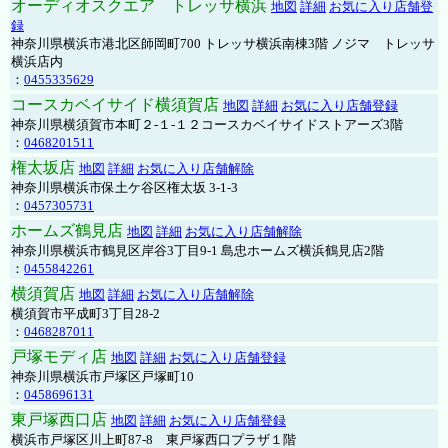
オーディオスクエア トレッサ横浜
地図
詳細
お気に入り店舗登
録
神奈川県横浜市港北区師岡町700 トレッサ横浜南棟3階 ノジマ トレッサ
横浜店内
：
0455335629
コースカベイサイド横須賀店
地図
詳細
お気に入り店舗登録
神奈川県横須賀市本町２-１-１２コースカベイサイドストアーズ3階
：
0468201511
権太坂店
地図
詳細
お気に入り店舗解除
神奈川県横浜市保土ケ谷区権太坂 3-1-3
：
0457305731
ホームズ鶴見店
地図
詳細
お気に入り店舗解除
神奈川県横浜市鶴見区岸谷3丁目9-1 島忠ホームズ横浜鶴見店2階
：
0455842261
横須賀店
地図
詳細
お気に入り店舗解除
横須賀市平成町3丁目28-2
：
0468287011
戸塚モディ店
地図
詳細
お気に入り店舗登録
神奈川県横浜市戸塚区戸塚町10
：
0458696131
東戸塚西口店
地図
詳細
お気に入り店舗登録
横浜市戸塚区川上町87-8 東戸塚西口プラザ１階