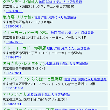
グランデュオ蒲田店
地図
詳細
お気に入り店舗登録
東京都大田区蒲田5-13-1グランデュオ蒲田東館3階
：
0357138301
亀有店(リリオ館)
地図
詳細
お気に入り店舗解除
東京都葛飾区亀有3-26-1リリオ館4F
：
0356506181
イトーヨーカドー四つ木店
地図
詳細
お気に入り店舗登録
東京都葛飾区四つ木2丁目21-1イトーヨーカドー四つ木３F
：
0356715901
イトーヨーカドー赤羽店
地図
詳細
お気に入り店舗登録
東京都北区赤羽西１丁目７-１イトーヨーカドー赤羽5階
：
0359247691
国分寺店(セレオ国分寺)
地図
詳細
お気に入り店舗解除
東京都国分寺市南町３-２０-３
：
0423266511
アーバンドック ららぽーと豊洲店
地図
詳細
お気に入り店舗登録
東京都江東区豊洲2-2-1 アーバンドック ららぽーと豊洲３ 3階
：
0351441660
アリオ北砂店
地図
詳細
お気に入り店舗解除
東京都江東区北砂2丁目17番1号アリオ北砂2F
：
0356537611
イオンフードスタイル小平店