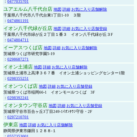
：
0477035701
ユアエルム八千代台店
地図
詳細
お気に入り店舗解除
千葉県八千代市八千代台東1丁目1-10 ３階
：
0474861191
イオン八千代緑が丘店
地図
詳細
お気に入り店舗登録
千葉県八千代市緑が丘２丁目１番３ イオン八千代緑が丘３F
：
0474804711
イーアスつくば店
地図
詳細
お気に入り店舗解除
茨城県つくば市研究学園5-19
：
0298687271
イオン土浦店
地図
詳細
お気に入り店舗解除
茨城県土浦市上高津３６７番 イオン土浦ショッピングセンター1階
：
0298355251
イオンつくば店
地図
詳細
お気に入り店舗登録
茨城県つくば市稲岡66-1 イオンモールつくば 3F
：
0298392241
イオンタウン守谷店
地図
詳細
お気に入り店舗登録
茨城県守谷市百合ヶ丘3丁目249-1ｲｵﾝﾀｳﾝ守谷・2F
：
0297210701
伊東店
地図
詳細
お気に入り店舗解除
静岡県伊東市鎌田１２８８-１
：
0557353001