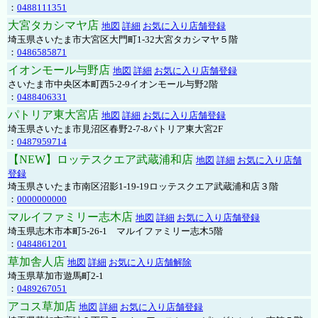
：
0488111351
大宮タカシマヤ店
地図
詳細
お気に入り店舗登録
埼玉県さいたま市大宮区大門町1-32大宮タカシマヤ５階
：
0486585871
イオンモール与野店
地図
詳細
お気に入り店舗登録
さいたま市中央区本町西5-2-9イオンモール与野2階
：
0488406331
パトリア東大宮店
地図
詳細
お気に入り店舗登録
埼玉県さいたま市見沼区春野2-7-8パトリア東大宮2F
：
0487959714
【NEW】ロッテスクエア武蔵浦和店
地図
詳細
お気に入り店舗
登録
埼玉県さいたま市南区沼影1-19-19ロッテスクエア武蔵浦和店３階
：
0000000000
マルイファミリー志木店
地図
詳細
お気に入り店舗登録
埼玉県志木市本町5-26-1 マルイファミリー志木5階
：
0484861201
草加舎人店
地図
詳細
お気に入り店舗解除
埼玉県草加市遊馬町2-1
：
0489267051
アコス草加店
地図
詳細
お気に入り店舗登録