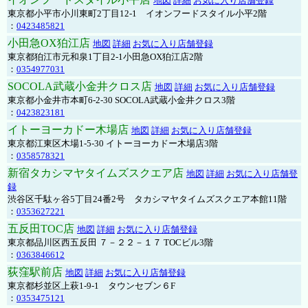
地図
詳細
お気に入り店舗登録
東京都小平市小川東町2丁目12-1 イオンフードスタイル小平2階
：
0423485821
小田急OX狛江店
地図
詳細
お気に入り店舗登録
東京都狛江市元和泉1丁目2-1小田急OX狛江店2階
：
0354977031
SOCOLA武蔵小金井クロス店
地図
詳細
お気に入り店舗登録
東京都小金井市本町6-2-30 SOCOLA武蔵小金井クロス3階
：
0423823181
イトーヨーカドー木場店
地図
詳細
お気に入り店舗登録
東京都江東区木場1-5-30 イトーヨーカドー木場店3階
：
0358578321
新宿タカシマヤタイムズスクエア店
地図
詳細
お気に入り店舗登
録
渋谷区千駄ヶ谷5丁目24番2号 タカシマヤタイムズスクエア本館11階
：
0353627221
五反田TOC店
地図
詳細
お気に入り店舗登録
東京都品川区西五反田 ７－２２－１７ TOCビル3階
：
0363846612
荻窪駅前店
地図
詳細
お気に入り店舗登録
東京都杉並区上萩1-9-1 タウンセブン６F
：
0353475121