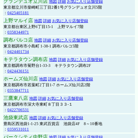
グランデュオ立川店
地図
詳細
お気に入り店舗登録
東京都立川市柴崎町三丁目2番1号グランデュオ立川5階
：
0425405181
上野マルイ店
地図
詳細
お気に入り店舗登録
東京都台東区上野6丁目15-1 上野マルイ7階
：
0358344971
調布パルコ店
地図
詳細
お気に入り店舗登録
東京都調布市小島町 1-38-1 調布パルコ5階
：
0424401734
キテラタウン調布店
地図
詳細
お気に入り店舗登録
東京都調布市菊野台1-33-3 キテラタウン調布2F
：
0424436151
ホームズ仙川店
地図
詳細
お気に入り店舗登録
東京都調布市若葉町2丁目1-7 ホームズ仙川店2階
：
0353847711
三鷹東八店
地図
詳細
お気に入り店舗登録
東京都調布市深大寺東町８丁目３３-１
：
0422706531
池袋東武店
地図
詳細
お気に入り店舗登録
豊島区西池袋1-1-25 東武百貨店 池袋店4F 8～10番地
：
0359531011
パークシティ中野店
地図
詳細
お気に入り店舗登録