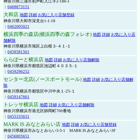
神奈川県三浦市初声町入江字2-186-1
：
0468873151
大和店
地図
詳細
お気に入り店舗登録
神奈川県大和市深見台1-1-18
：
0462005021
横浜四季の森店(横浜四季の森フォレオ)
地図
詳細
お気に入り店
舗解除
神奈川県横浜市旭区上白根３-４１-１
：
0459581561
ららぽーと横浜店
地図
詳細
お気に入り店舗解除
神奈川県横浜市都筑区池辺町４０３５-１
：
0459296252
センター北店(ノースポートモール)
地図
詳細
お気に入り店舗解
除
神奈川県横浜市都筑区中川中央１-25-１
：
0459147661
トレッサ横浜店
地図
詳細
お気に入り店舗解除
神奈川県横浜市港北区師岡町700番地
：
0455335631
MARK IS みなとみらい店
地図
詳細
お気に入り店舗登録
神奈川県横浜市みなとみらい3-5-1 MARK IS みなとみらい3F
：
0456805651