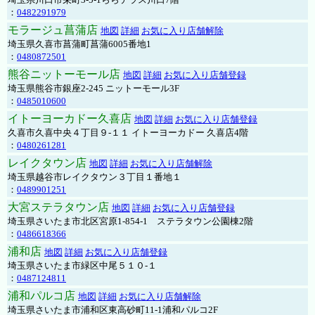
：
0482291979
モラージュ菖蒲店
地図
詳細
お気に入り店舗解除
埼玉県久喜市菖蒲町菖蒲6005番地1
：
0480872501
熊谷ニットーモール店
地図
詳細
お気に入り店舗登録
埼玉県熊谷市銀座2-245 ニットーモール3F
：
0485010600
イトーヨーカドー久喜店
地図
詳細
お気に入り店舗登録
久喜市久喜中央４丁目９-１１ イトーヨーカドー 久喜店4階
：
0480261281
レイクタウン店
地図
詳細
お気に入り店舗解除
埼玉県越谷市レイクタウン３丁目１番地１
：
0489901251
大宮ステラタウン店
地図
詳細
お気に入り店舗登録
埼玉県さいたま市北区宮原1-854-1 ステラタウン公園棟2階
：
0486618366
浦和店
地図
詳細
お気に入り店舗登録
埼玉県さいたま市緑区中尾５１０-１
：
0487124811
浦和パルコ店
地図
詳細
お気に入り店舗解除
埼玉県さいたま市浦和区東高砂町11-1浦和パルコ2F