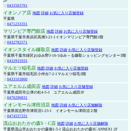
2F
：
0433503701
イオンノア店
地図
詳細
お気に入り店舗登録
千葉県
：
0471233351
マリンピア専門館店
地図
詳細
お気に入り店舗登録
千葉県千葉市美浜区高洲3-21-1イオンマリンピア専門館1階
：
0432782571
イオンスタイル鎌取店
地図
詳細
お気に入り店舗登録
千葉県千葉市緑区おゆみ野3-16-1ゆみ～る鎌取ショッピングセンター3階
：
0432931931
マルエツ稲毛店
地図
詳細
お気に入り店舗登録
千葉県千葉市稲毛区小仲台7-2-1マルエツ稲毛3階
：
0433103860
ユアエルム成田店
地図
詳細
お気に入り店舗登録
千葉県成田市公津の杜4-5-3 ユアエルム成田3F
：
0476296831
イオンモール津田沼店
地図
詳細
お気に入り店舗解除
千葉県習志野市津田沼1-23-1 イオンモール津田沼２階
：
0474557331
流山おおたかの森S・C店
地図
詳細
お気に入り店舗解除
千葉県流山市おおたかの森南1-5-1 流山おおたかの森SC ANNEX1 2F