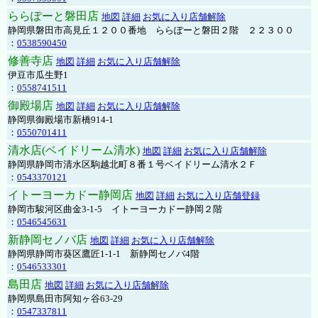
ららぽーと磐田店
地図
詳細
お気に入り店舗解除
静岡県磐田市高見丘１２００番地 ららぽーと磐田２階 ２２３００
：
0538590450
修善寺店
地図
詳細
お気に入り店舗解除
伊豆市瓜生野1
：
0558741511
御殿場店
地図
詳細
お気に入り店舗解除
静岡県御殿場市新橋914-1
：
0550701411
清水店(ベイドリーム清水)
地図
詳細
お気に入り店舗解除
静岡県静岡市清水区駒越北町８番１号ベイドリーム清水２Ｆ
：
0543370121
イトーヨーカドー静岡店
地図
詳細
お気に入り店舗登録
静岡市駿河区曲金3-1-5 イトーヨーカドー静岡２階
：
0546545631
新静岡セノバ店
地図
詳細
お気に入り店舗解除
静岡県静岡市葵区鷹匠1-1-1 新静岡セノバ4階
：
0546533301
島田店
地図
詳細
お気に入り店舗解除
静岡県島田市阿知ヶ谷63-29
：
0547337811