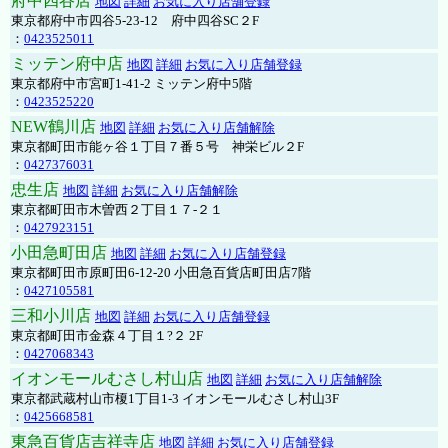
府中四谷店
地図
詳細
お気に入り店舗登録
東京都府中市四谷5-23-12 府中四谷SC２F
：
0423525011
ミッテン府中店
地図
詳細
お気に入り店舗登録
東京都府中市宮町1-41-2 ミッテン府中5階
：
0423525220
NEW鶴川店
地図
詳細
お気に入り店舗解除
東京都町田市能ヶ谷１丁目７番５号 神栄ビル２F
：
0427376031
忠生店
地図
詳細
お気に入り店舗解除
東京都町田市木曽西２丁目１７-２１
：
0427923151
小田急町田店
地図
詳細
お気に入り店舗登録
東京都町田市原町田6-12-20 小田急百貨店町田店7階
：
0427105581
三和小川店
地図
詳細
お気に入り店舗登録
東京都町田市金森４丁目１?２ 2F
：
0427068343
イオンモールむさし村山店
地図
詳細
お気に入り店舗解除
東京都武蔵村山市榎1丁目1-3 イオンモールむさし村山3F
：
0425668581
東急百貨店吉祥寺店
地図
詳細
お気に入り店舗登録