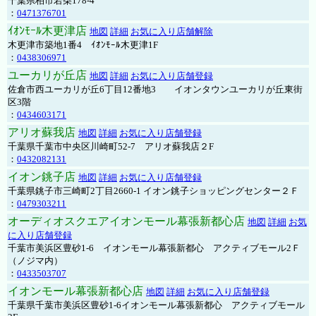
千葉県柏市若柴178-4
：
0471376701
ｲｵﾝﾓｰﾙ木更津店
地図
詳細
お気に入り店舗解除
木更津市築地1番4 ｲｵﾝﾓｰﾙ木更津1F
：
0438306971
ユーカリが丘店
地図
詳細
お気に入り店舗登録
佐倉市西ユーカリが丘6丁目12番地3 イオンタウンユーカリが丘東街
区3階
：
0434603171
アリオ蘇我店
地図
詳細
お気に入り店舗登録
千葉県千葉市中央区川崎町52-7 アリオ蘇我店２F
：
0432082131
イオン銚子店
地図
詳細
お気に入り店舗登録
千葉県銚子市三崎町2丁目2660-1 イオン銚子ショッピングセンター２Ｆ
：
0479303211
オーディオスクエアイオンモール幕張新都心店
地図
詳細
お気
に入り店舗登録
千葉市美浜区豊砂1-6 イオンモール幕張新都心 アクティブモール2Ｆ
（ノジマ内）
：
0433503707
イオンモール幕張新都心店
地図
詳細
お気に入り店舗登録
千葉県千葉市美浜区豊砂1-6イオンモール幕張新都心 アクティブモール