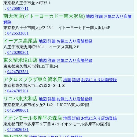
東京都八王子市並木町35-1
：
0426687711
南大沢店(イトーヨーカドー南大沢店)
地図
詳細
お気に入り店舗
解除
東京都八王子市南大沢2-28-1 イトーヨーカドー南大沢店4F
：
0426533681
イーアス高尾店
地図
詳細
お気に入り店舗登録
八王子市東浅川町550-1 イーアス高尾２F
：
0426290301
東久留米滝山店
地図
詳細
お気に入り店舗登録
東京都東久留米市滝山5丁目2-1
：
0424703581
アクロスプラザ東久留米店
地図
詳細
お気に入り店舗登録
東京都東久留米市上の原２-３-１８
：
0424705701
リコパ東大和店
地図
詳細
お気に入り店舗登録
東京都東大和市桜ヶ丘2-142-1 LICOPA東大和2階
：
0425908601
イオンモール多摩平の森店
地図
詳細
お気に入り店舗登録
東京都日野市多摩平２丁目４-１イオンモール多摩平の森2階
：
0425826481