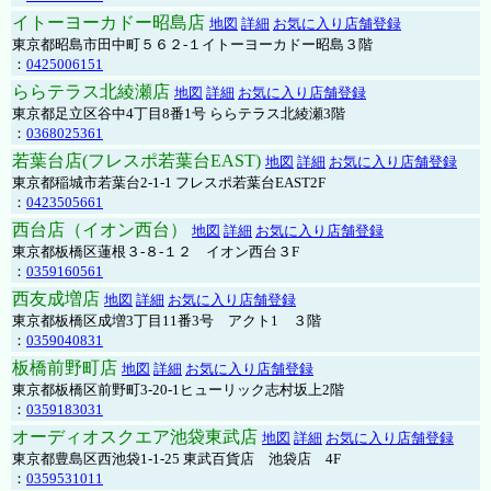
イトーヨーカドー昭島店
地図
詳細
お気に入り店舗登録
東京都昭島市田中町５６２-１イトーヨーカドー昭島３階
：
0425006151
ららテラス北綾瀬店
地図
詳細
お気に入り店舗登録
東京都足立区谷中4丁目8番1号 ららテラス北綾瀬3階
：
0368025361
若葉台店(フレスポ若葉台EAST)
地図
詳細
お気に入り店舗登録
東京都稲城市若葉台2-1-1 フレスポ若葉台EAST2F
：
0423505661
西台店（イオン西台）
地図
詳細
お気に入り店舗登録
東京都板橋区蓮根３-８-１２ イオン西台３F
：
0359160561
西友成増店
地図
詳細
お気に入り店舗登録
東京都板橋区成増3丁目11番3号 アクト1 ３階
：
0359040831
板橋前野町店
地図
詳細
お気に入り店舗登録
東京都板橋区前野町3-20-1ヒューリック志村坂上2階
：
0359183031
オーディオスクエア池袋東武店
地図
詳細
お気に入り店舗登録
東京都豊島区西池袋1-1-25 東武百貨店 池袋店 4F
：
0359531011