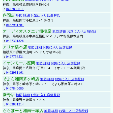
神奈川県相模原市緑区向原4-2-3
：
0427830611
座間店
地図
詳細
お気に入り店舗解除
神奈川県座間市小松原１-４３-２３
：
0462981701
オーディオスクエア相模原
地図
詳細
お気に入り店舗登録
神奈川県相模原市中央区横山1-1-1 ノジマ相模原本店内
：
0427301326
アリオ橋本店
地図
詳細
お気に入り店舗登録
相模原市緑区大山町1-22 アリオ橋本2階
：
0427758531
イオンモール座間
地図
詳細
お気に入り店舗登録
神奈川県座間市広野台2丁目10-4 イオンモール座間3階
：
0462981161
そよら湘南茅ヶ崎店
地図
詳細
お気に入り店舗登録
神奈川県茅ヶ崎市茅ヶ崎2‐7‐71 そよら湘南茅ヶ崎３F
：
0467846080
秦野店
地図
詳細
お気に入り店舗登録
神奈川県秦野市曽屋４７８４
：
0463831214
ららぽーと湘南平塚店
地図
詳細
お気に入り店舗登録