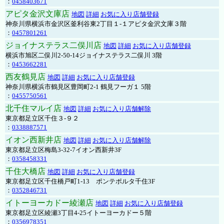
：
0458403671
アピタ金沢文庫店
地図
詳細
お気に入り店舗登録
神奈川県横浜市金沢区釜利谷東2丁目１-１アピタ金沢文庫３階
：
0457801261
ジョイナステラス二俣川店
地図
詳細
お気に入り店舗登録
横浜市旭区二俣川2-50-14ジョイナステラス二俣川 3階
：
0453662281
西友鶴見店
地図
詳細
お気に入り店舗登録
神奈川県横浜市鶴見区豊岡町2-1 鶴見フーガ１ 5階
：
0455750561
北千住マルイ店
地図
詳細
お気に入り店舗解除
東京都足立区千住３-９２
：
0338887571
イオン西新井店
地図
詳細
お気に入り店舗解除
東京都足立区梅島3-32-7イオン西新井3F
：
0358458331
千住大橋店
地図
詳細
お気に入り店舗登録
東京都足立区千住橋戸町1-13 ポンテポルタ千住3F
：
0352846731
イトーヨーカドー綾瀬店
地図
詳細
お気に入り店舗登録
東京都足立区綾瀬3丁目4-25イトーヨーカドー５階
：
0356978351