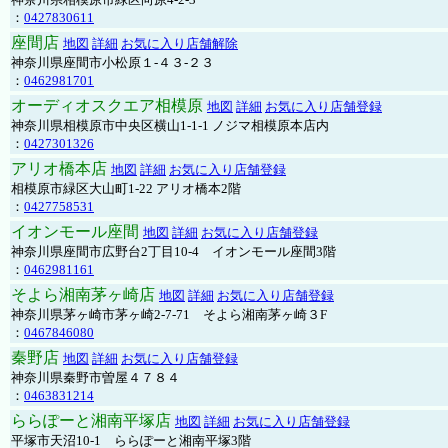
：
0427830611
座間店
地図
詳細
お気に入り店舗解除
神奈川県座間市小松原１-４３-２３
：
0462981701
オーディオスクエア相模原
地図
詳細
お気に入り店舗登録
神奈川県相模原市中央区横山1-1-1 ノジマ相模原本店内
：
0427301326
アリオ橋本店
地図
詳細
お気に入り店舗登録
相模原市緑区大山町1-22 アリオ橋本2階
：
0427758531
イオンモール座間
地図
詳細
お気に入り店舗登録
神奈川県座間市広野台2丁目10-4 イオンモール座間3階
：
0462981161
そよら湘南茅ヶ崎店
地図
詳細
お気に入り店舗登録
神奈川県茅ヶ崎市茅ヶ崎2‐7‐71 そよら湘南茅ヶ崎３F
：
0467846080
秦野店
地図
詳細
お気に入り店舗登録
神奈川県秦野市曽屋４７８４
：
0463831214
ららぽーと湘南平塚店
地図
詳細
お気に入り店舗登録
平塚市天沼10-1 ららぽーと湘南平塚3階