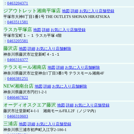
：
0463204371
ジアウトレット湘南平塚店
地図
詳細
お気に入り店舗登録
平塚市大神8丁目1番1号 THE OUTLETS SHONAN HIRATSUKA
：
0463511581
ラスカ平塚店
地図
詳細
お気に入り店舗登録
平塚市宝町１－１ ラスカ平塚 4階
：
0463205581
藤沢店
地図
詳細
お気に入り店舗解除
神奈川県藤沢市辻堂新町４-１-１
：
0466316377
テラスモール湘南店
地図
詳細
お気に入り店舗解除
神奈川県藤沢市辻堂神台1丁目3番1号 テラスモール湘南4F
：
0466381251
NEW湘南台店
地図
詳細
お気に入り店舗解除
神奈川県藤沢市円行1-2-1
：
0466467822
オーディオスクエア藤沢
地図
詳細
お気に入り店舗登録
藤沢市辻堂新町4-1-1 湘南モールFILL2F（ノジマ内）
：
0466310603
三浦店
地図
詳細
お気に入り店舗登録
神奈川県三浦市初声町入江字2-186-1