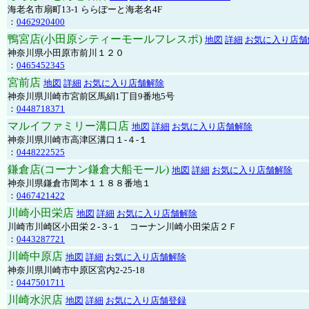
海老名市扇町13-1 ららぽーと海老名4F
：
0462920400
鴨宮店(小田原シティーモールフレスポ)
地図
詳細
お気に入り店舗
神奈川県小田原市前川１２０
：
0465452345
宮前店
地図
詳細
お気に入り店舗解除
神奈川県川崎市宮前区馬絹1丁目9番地5号
：
0448718371
マルイファミリー溝口店
地図
詳細
お気に入り店舗解除
神奈川県川崎市高津区溝口１-４-１
：
0448222525
鎌倉店(コーナン鎌倉大船モール)
地図
詳細
お気に入り店舗解除
神奈川県鎌倉市岡本１１８８番地１
：
0467421422
川崎小田栄店
地図
詳細
お気に入り店舗解除
川崎市川崎区小田栄２‐３‐１ コーナン川崎小田栄店２Ｆ
：
0443287721
川崎中原店
地図
詳細
お気に入り店舗解除
神奈川県川崎市中原区宮内2-25-18
：
0447501711
川崎水沢店
地図
詳細
お気に入り店舗登録