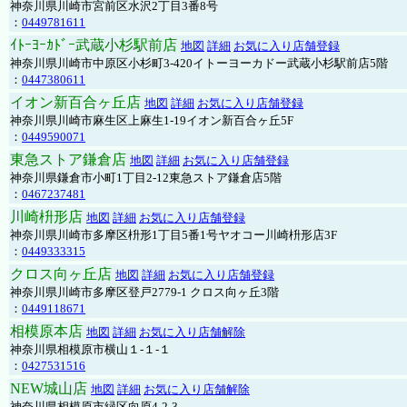
神奈川県川崎市宮前区水沢2丁目3番8号
：
0449781611
ｲﾄｰﾖｰｶﾄﾞｰ武蔵小杉駅前店
地図
詳細
お気に入り店舗登録
神奈川県川崎市中原区小杉町3-420イトーヨーカドー武蔵小杉駅前店5階
：
0447380611
イオン新百合ヶ丘店
地図
詳細
お気に入り店舗登録
神奈川県川崎市麻生区上麻生1-19イオン新百合ヶ丘5F
：
0449590071
東急ストア鎌倉店
地図
詳細
お気に入り店舗登録
神奈川県鎌倉市小町1丁目2-12東急ストア鎌倉店5階
：
0467237481
川崎枡形店
地図
詳細
お気に入り店舗登録
神奈川県川崎市多摩区枡形1丁目5番1号ヤオコー川崎枡形店3F
：
0449333315
クロス向ヶ丘店
地図
詳細
お気に入り店舗登録
神奈川県川崎市多摩区登戸2779-1 クロス向ヶ丘3階
：
0449118671
相模原本店
地図
詳細
お気に入り店舗解除
神奈川県相模原市横山１-１-１
：
0427531516
NEW城山店
地図
詳細
お気に入り店舗解除
神奈川県相模原市緑区向原4-2-3