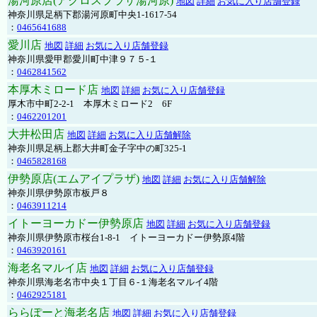
湯河原店(アクロスプラザ湯河原)
地図
詳細
お気に入り店舗登録
神奈川県足柄下郡湯河原町中央1-1617-54
：
0465641688
愛川店
地図
詳細
お気に入り店舗登録
神奈川県愛甲郡愛川町中津９７５-１
：
0462841562
本厚木ミロード店
地図
詳細
お気に入り店舗登録
厚木市中町2-2-1 本厚木ミロード2 6F
：
0462201201
大井松田店
地図
詳細
お気に入り店舗解除
神奈川県足柄上郡大井町金子字中の町325-1
：
0465828168
伊勢原店(エムアイプラザ)
地図
詳細
お気に入り店舗解除
神奈川県伊勢原市板戸８
：
0463911214
イトーヨーカドー伊勢原店
地図
詳細
お気に入り店舗登録
神奈川県伊勢原市桜台1-8-1 イトーヨーカドー伊勢原4階
：
0463920161
海老名マルイ店
地図
詳細
お気に入り店舗登録
神奈川県海老名市中央１丁目６-１海老名マルイ4階
：
0462925181
ららぽーと海老名店
地図
詳細
お気に入り店舗登録