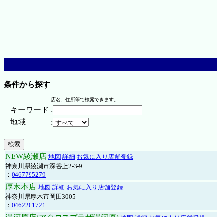
条件から探す
店名、住所等で検索できます。
キーワード
:
地域
:
NEW綾瀬店
地図
詳細
お気に入り店舗登録
神奈川県綾瀬市深谷上2-3-9
：
0467795279
厚木本店
地図
詳細
お気に入り店舗登録
神奈川県厚木市岡田3005
：
0462201721