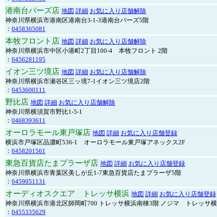
港南台バーズ店
地図
詳細
お気に入り店舗解除
神奈川県横浜市港南区港南台3-1-3港南台バーズ5階
：
0458305081
本牧フロント店
地図
詳細
お気に入り店舗解除
神奈川県横浜市中区小港町2丁目100-4 本牧フロント 2階
：
0456281195
イオン三ツ境店
地図
詳細
お気に入り店舗解除
神奈川県横浜市瀬谷区三ッ境7-1イオン三ツ境店2階
：
0453600111
野比店
地図
詳細
お気に入り店舗解除
神奈川県横須賀市野比1-5-1
：
0468393611
オーロラモール東戸塚店
地図
詳細
お気に入り店舗登録
横浜市戸塚区品濃町536-1 オーロラモール東戸塚アネックス2F
：
0458201561
東急百貨店たまプラーザ店
地図
詳細
お気に入り店舗登録
神奈川県横浜市青葉区美しが丘1-7東急百貨店たまプラーザ5階
：
0459051131
オーディオスクエア トレッサ横浜
地図
詳細
お気に入り店舗登録
神奈川県横浜市港北区師岡町700 トレッサ横浜南棟3階 ノジマ トレッサ
：
0455335629