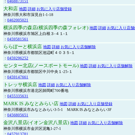
：
0468873151
大和店
地図
詳細
お気に入り店舗登録
神奈川県大和市深見台1-1-18
：
0462005021
横浜四季の森店(横浜四季の森フォレオ)
地図
詳細
お気に入り店舗
神奈川県横浜市旭区上白根３-４１-１
：
0459581561
ららぽーと横浜店
地図
詳細
お気に入り店舗解除
神奈川県横浜市都筑区池辺町４０３５-１
：
0459296252
センター北店(ノースポートモール)
地図
詳細
お気に入り店舗解除
神奈川県横浜市都筑区中川中央１-25-１
：
0459147661
トレッサ横浜店
地図
詳細
お気に入り店舗解除
神奈川県横浜市港北区師岡町700番地
：
0455335631
MARK IS みなとみらい店
地図
詳細
お気に入り店舗登録
神奈川県横浜市みなとみらい3-5-1 MARK IS みなとみらい3F
：
0456805651
金沢八景店(イオン金沢八景店)
地図
詳細
お気に入り店舗解除
神奈川県横浜市金沢区泥亀1-27-1
：
0457913781