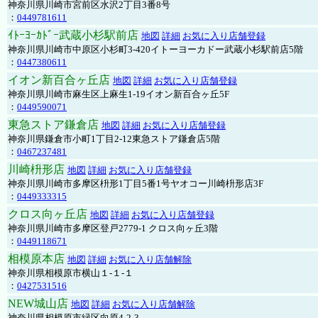
神奈川県川崎市宮前区水沢2丁目3番8号
：
0449781611
ｲﾄｰﾖｰｶﾄﾞｰ武蔵小杉駅前店
地図
詳細
お気に入り店舗登録
神奈川県川崎市中原区小杉町3-420イトーヨーカドー武蔵小杉駅前店5階
：
0447380611
イオン新百合ヶ丘店
地図
詳細
お気に入り店舗登録
神奈川県川崎市麻生区上麻生1-19イオン新百合ヶ丘5F
：
0449590071
東急ストア鎌倉店
地図
詳細
お気に入り店舗登録
神奈川県鎌倉市小町1丁目2-12東急ストア鎌倉店5階
：
0467237481
川崎枡形店
地図
詳細
お気に入り店舗登録
神奈川県川崎市多摩区枡形1丁目5番1号ヤオコー川崎枡形店3F
：
0449333315
クロス向ヶ丘店
地図
詳細
お気に入り店舗登録
神奈川県川崎市多摩区登戸2779-1 クロス向ヶ丘3階
：
0449118671
相模原本店
地図
詳細
お気に入り店舗解除
神奈川県相模原市横山１-１-１
：
0427531516
NEW城山店
地図
詳細
お気に入り店舗解除
神奈川県相模原市緑区向原4-2-3