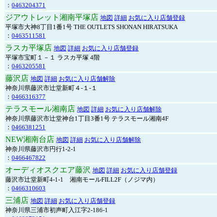
：
0463204371
ジアウトレット湘南平塚店
地図
詳細
お気に入り店舗登録
平塚市大神8丁目1番1号 THE OUTLETS SHONAN HIRATSUKA
：
0463511581
ラスカ平塚店
地図
詳細
お気に入り店舗登録
平塚市宝町１－１ ラスカ平塚 4階
：
0463205581
藤沢店
地図
詳細
お気に入り店舗解除
神奈川県藤沢市辻堂新町４-１-１
：
0466316377
テラスモール湘南店
地図
詳細
お気に入り店舗解除
神奈川県藤沢市辻堂神台1丁目3番1号 テラスモール湘南4F
：
0466381251
NEW湘南台店
地図
詳細
お気に入り店舗解除
神奈川県藤沢市円行1-2-1
：
0466467822
オーディオスクエア藤沢
地図
詳細
お気に入り店舗登録
藤沢市辻堂新町4-1-1 湘南モールFILL2F（ノジマ内）
：
0466310603
三浦店
地図
詳細
お気に入り店舗登録
神奈川県三浦市初声町入江字2-186-1