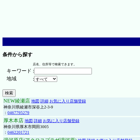
条件から探す
店名、住所等で検索できます。
キーワード
:
地域
:
NEW綾瀬店
地図
詳細
お気に入り店舗登録
神奈川県綾瀬市深谷上2-3-9
：
0467795279
厚木本店
地図
詳細
お気に入り店舗登録
神奈川県厚木市岡田3005
：
0462201721