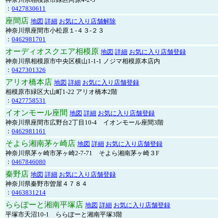
：
0427830611
座間店
地図
詳細
お気に入り店舗解除
神奈川県座間市小松原１-４３-２３
：
0462981701
オーディオスクエア相模原
地図
詳細
お気に入り店舗登録
神奈川県相模原市中央区横山1-1-1 ノジマ相模原本店内
：
0427301326
アリオ橋本店
地図
詳細
お気に入り店舗登録
相模原市緑区大山町1-22 アリオ橋本2階
：
0427758531
イオンモール座間
地図
詳細
お気に入り店舗登録
神奈川県座間市広野台2丁目10-4 イオンモール座間3階
：
0462981161
そよら湘南茅ヶ崎店
地図
詳細
お気に入り店舗登録
神奈川県茅ヶ崎市茅ヶ崎2‐7‐71 そよら湘南茅ヶ崎３F
：
0467846080
秦野店
地図
詳細
お気に入り店舗登録
神奈川県秦野市曽屋４７８４
：
0463831214
ららぽーと湘南平塚店
地図
詳細
お気に入り店舗登録
平塚市天沼10-1 ららぽーと湘南平塚3階