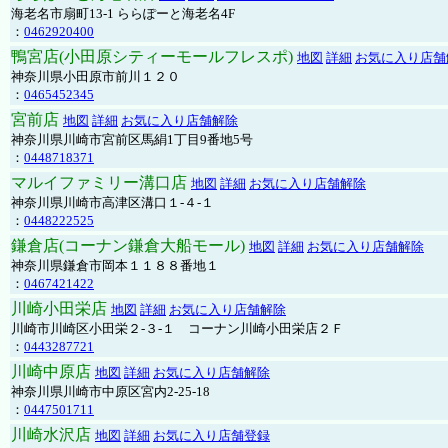
海老名市扇町13-1 ららぽーと海老名4F
：
0462920400
鴨宮店(小田原シティーモールフレスポ)
地図
詳細
お気に入り店舗
神奈川県小田原市前川１２０
：
0465452345
宮前店
地図
詳細
お気に入り店舗解除
神奈川県川崎市宮前区馬絹1丁目9番地5号
：
0448718371
マルイファミリー溝口店
地図
詳細
お気に入り店舗解除
神奈川県川崎市高津区溝口１-４-１
：
0448222525
鎌倉店(コーナン鎌倉大船モール)
地図
詳細
お気に入り店舗解除
神奈川県鎌倉市岡本１１８８番地１
：
0467421422
川崎小田栄店
地図
詳細
お気に入り店舗解除
川崎市川崎区小田栄２‐３‐１ コーナン川崎小田栄店２Ｆ
：
0443287721
川崎中原店
地図
詳細
お気に入り店舗解除
神奈川県川崎市中原区宮内2-25-18
：
0447501711
川崎水沢店
地図
詳細
お気に入り店舗登録