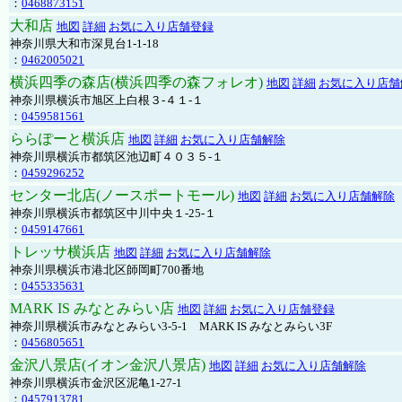
：
0468873151
大和店
地図
詳細
お気に入り店舗登録
神奈川県大和市深見台1-1-18
：
0462005021
横浜四季の森店(横浜四季の森フォレオ)
地図
詳細
お気に入り店舗
神奈川県横浜市旭区上白根３-４１-１
：
0459581561
ららぽーと横浜店
地図
詳細
お気に入り店舗解除
神奈川県横浜市都筑区池辺町４０３５-１
：
0459296252
センター北店(ノースポートモール)
地図
詳細
お気に入り店舗解除
神奈川県横浜市都筑区中川中央１-25-１
：
0459147661
トレッサ横浜店
地図
詳細
お気に入り店舗解除
神奈川県横浜市港北区師岡町700番地
：
0455335631
MARK IS みなとみらい店
地図
詳細
お気に入り店舗登録
神奈川県横浜市みなとみらい3-5-1 MARK IS みなとみらい3F
：
0456805651
金沢八景店(イオン金沢八景店)
地図
詳細
お気に入り店舗解除
神奈川県横浜市金沢区泥亀1-27-1
：
0457913781