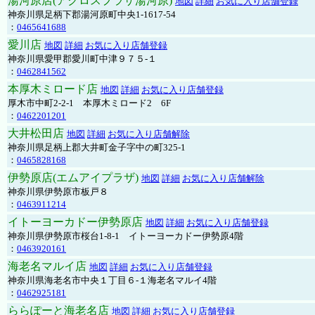
湯河原店(アクロスプラザ湯河原)
地図
詳細
お気に入り店舗登録
神奈川県足柄下郡湯河原町中央1-1617-54
：
0465641688
愛川店
地図
詳細
お気に入り店舗登録
神奈川県愛甲郡愛川町中津９７５-１
：
0462841562
本厚木ミロード店
地図
詳細
お気に入り店舗登録
厚木市中町2-2-1 本厚木ミロード2 6F
：
0462201201
大井松田店
地図
詳細
お気に入り店舗解除
神奈川県足柄上郡大井町金子字中の町325-1
：
0465828168
伊勢原店(エムアイプラザ)
地図
詳細
お気に入り店舗解除
神奈川県伊勢原市板戸８
：
0463911214
イトーヨーカドー伊勢原店
地図
詳細
お気に入り店舗登録
神奈川県伊勢原市桜台1-8-1 イトーヨーカドー伊勢原4階
：
0463920161
海老名マルイ店
地図
詳細
お気に入り店舗登録
神奈川県海老名市中央１丁目６-１海老名マルイ4階
：
0462925181
ららぽーと海老名店
地図
詳細
お気に入り店舗登録