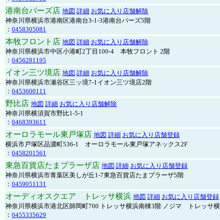
港南台バーズ店
地図
詳細
お気に入り店舗解除
神奈川県横浜市港南区港南台3-1-3港南台バーズ5階
：
0458305081
本牧フロント店
地図
詳細
お気に入り店舗解除
神奈川県横浜市中区小港町2丁目100-4 本牧フロント 2階
：
0456281195
イオン三ツ境店
地図
詳細
お気に入り店舗解除
神奈川県横浜市瀬谷区三ッ境7-1イオン三ツ境店2階
：
0453600111
野比店
地図
詳細
お気に入り店舗解除
神奈川県横須賀市野比1-5-1
：
0468393611
オーロラモール東戸塚店
地図
詳細
お気に入り店舗登録
横浜市戸塚区品濃町536-1 オーロラモール東戸塚アネックス2F
：
0458201561
東急百貨店たまプラーザ店
地図
詳細
お気に入り店舗登録
神奈川県横浜市青葉区美しが丘1-7東急百貨店たまプラーザ5階
：
0459051131
オーディオスクエア トレッサ横浜
地図
詳細
お気に入り店舗登録
神奈川県横浜市港北区師岡町700 トレッサ横浜南棟3階 ノジマ トレッサ
：
0455335629