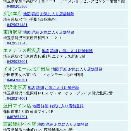
埼玉県草加市高砂２丁目７ー１ アコスショッピングセンター南館５階
：
0489205360
所沢本店
地図
詳細
お気に入り店舗解除
埼玉県所沢市小手指台5番地の4
：
0429031481
東所沢店
地図
詳細
お気に入り店舗登録
埼玉県所沢市東所沢和田３-１２-１
：
0429511545
エミテラス所沢店
地図
詳細
お気に入り店舗解除
埼玉県所沢市東住吉10番1号 エミテラス所沢 3階
：
0429033001
イオンモール北戸田店
地図
詳細
お気に入り店舗登録
戸田市美女木東1ｰ3‐1 イオンモール北戸田3階
：
0484300201
所沢北原店
地図
詳細
お気に入り店舗登録
埼玉県所沢市北原町1415-1 ザ・マーケットプレイス所沢北原2階
：
0429274001
蓮田マイン店
地図
詳細
お気に入り店舗登録
蓮田市東5-8-65 蓮田マイン1F
：
0487651291
西武飯能ペペ店
地図
詳細
お気に入り店舗登録
埼玉県飯能市仲町11-21 西武飯能ペペ3階