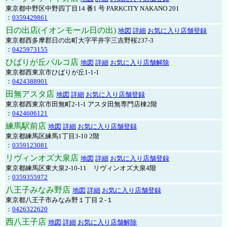
東京都中野区中野四丁目14 番1 号 PARKCITY NAKANO 201
：
0359429861
日の出店(イオンモール日の出)
地図
詳細
お気に入り店舗登録
東京都西多摩郡日の出町大字平井字三吉野桜237-3
：
0425973155
ひばりが丘パルコ店
地図
詳細
お気に入り店舗解除
東京都西東京市ひばりが丘1-1-1
：
0424388901
田無アスタ店
地図
詳細
お気に入り店舗登録
東京都西東京市田無町2-1-1 アスタ田無専門店棟2階
：
0424606121
練馬駅前店
地図
詳細
お気に入り店舗登録
東京都練馬区練馬1丁目3-10 2階
：
0359123081
リヴィンオズ大泉店
地図
詳細
お気に入り店舗登録
東京都練馬区東大泉2-10-11 リヴィンオズ大泉4階
：
0359355972
八王子みなみ野店
地図
詳細
お気に入り店舗登録
東京都八王子市みなみ野１丁目２-１
：
0426322620
西八王子店
地図
詳細
お気に入り店舗解除