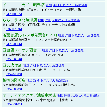
イトーヨーカドー昭島店
地図
詳細
お気に入り店舗登録
東京都昭島市田中町５６２-１イトーヨーカドー昭島３階
：
0425006151
ららテラス北綾瀬店
地図
詳細
お気に入り店舗登録
東京都足立区谷中4丁目8番1号 ららテラス北綾瀬3階
：
0368025361
若葉台店(フレスポ若葉台EAST)
地図
詳細
お気に入り店舗登録
東京都稲城市若葉台2-1-1 フレスポ若葉台EAST2F
：
0423505661
西台店（イオン西台）
地図
詳細
お気に入り店舗登録
東京都板橋区蓮根３-８-１２ イオン西台３F
：
0359160561
西友成増店
地図
詳細
お気に入り店舗登録
東京都板橋区成増3丁目11番3号 アクト1 ３階
：
0359040831
板橋前野町店
地図
詳細
お気に入り店舗登録
東京都板橋区前野町3-20-1ヒューリック志村坂上2階
：
0359183031
オーディオスクエア池袋東武店
地図
詳細
お気に入り店舗登録
東京都豊島区西池袋1-1-25 東武百貨店 池袋店 4F
：
0359531011