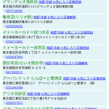
グランデュオ蒲田店
地図
詳細
お気に入り店舗登録
東京都大田区蒲田5-13-1グランデュオ蒲田東館3階
：
0357138301
亀有店(リリオ館)
地図
詳細
お気に入り店舗解除
東京都葛飾区亀有3-26-1リリオ館4F
：
0356506181
イトーヨーカドー四つ木店
地図
詳細
お気に入り店舗登録
東京都葛飾区四つ木2丁目21-1イトーヨーカドー四つ木３F
：
0356715901
イトーヨーカドー赤羽店
地図
詳細
お気に入り店舗登録
東京都北区赤羽西１丁目７-１イトーヨーカドー赤羽5階
：
0359247691
国分寺店(セレオ国分寺)
地図
詳細
お気に入り店舗解除
東京都国分寺市南町３-２０-３
：
0423266511
アーバンドック ららぽーと豊洲店
地図
詳細
お気に入り店舗登録
東京都江東区豊洲2-2-1 アーバンドック ららぽーと豊洲３ 3階
：
0351441660
アリオ北砂店
地図
詳細
お気に入り店舗解除
東京都江東区北砂2丁目17番1号アリオ北砂2F
：
0356537611
イオンフードスタイル小平店