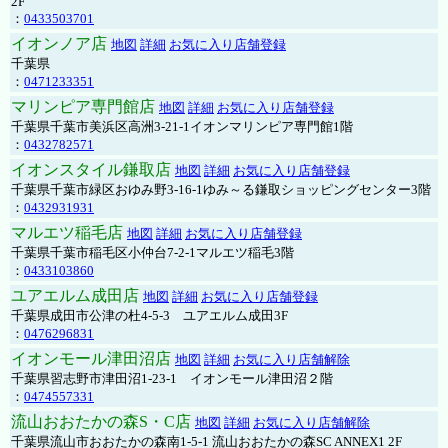
2F
：
0433503701
イオンノア店
地図
詳細
お気に入り店舗登録
千葉県
：
0471233351
マリンピア専門館店
地図
詳細
お気に入り店舗登録
千葉県千葉市美浜区高洲3-21-1イオンマリンピア専門館1階
：
0432782571
イオンスタイル鎌取店
地図
詳細
お気に入り店舗登録
千葉県千葉市緑区おゆみ野3-16-1ゆみ～る鎌取ショッピングセンター3階
：
0432931931
マルエツ稲毛店
地図
詳細
お気に入り店舗登録
千葉県千葉市稲毛区小仲台7-2-1マルエツ稲毛3階
：
0433103860
ユアエルム成田店
地図
詳細
お気に入り店舗登録
千葉県成田市公津の杜4-5-3 ユアエルム成田3F
：
0476296831
イオンモール津田沼店
地図
詳細
お気に入り店舗解除
千葉県習志野市津田沼1-23-1 イオンモール津田沼２階
：
0474557331
流山おおたかの森S・C店
地図
詳細
お気に入り店舗解除
千葉県流山市おおたかの森南1-5-1 流山おおたかの森SC ANNEX1 2F