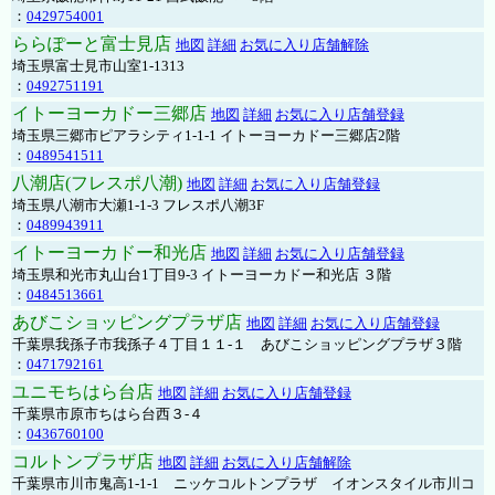
：
0429754001
ららぽーと富士見店
地図
詳細
お気に入り店舗解除
埼玉県富士見市山室1-1313
：
0492751191
イトーヨーカドー三郷店
地図
詳細
お気に入り店舗登録
埼玉県三郷市ピアラシティ1-1-1 イトーヨーカドー三郷店2階
：
0489541511
八潮店(フレスポ八潮)
地図
詳細
お気に入り店舗登録
埼玉県八潮市大瀬1-1-3 フレスポ八潮3F
：
0489943911
イトーヨーカドー和光店
地図
詳細
お気に入り店舗登録
埼玉県和光市丸山台1丁目9-3 イトーヨーカドー和光店 ３階
：
0484513661
あびこショッピングプラザ店
地図
詳細
お気に入り店舗登録
千葉県我孫子市我孫子４丁目１１-１ あびこショッピングプラザ３階
：
0471792161
ユニモちはら台店
地図
詳細
お気に入り店舗登録
千葉県市原市ちはら台西３-４
：
0436760100
コルトンプラザ店
地図
詳細
お気に入り店舗解除
千葉県市川市鬼高1-1-1 ニッケコルトンプラザ イオンスタイル市川コ