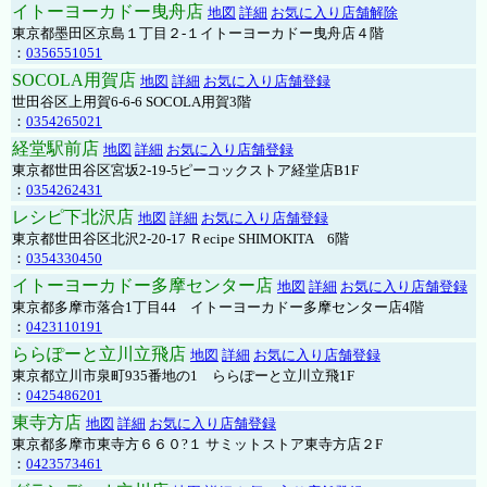
イトーヨーカドー曳舟店
地図
詳細
お気に入り店舗解除
東京都墨田区京島１丁目２-１イトーヨーカドー曳舟店４階
：
0356551051
SOCOLA用賀店
地図
詳細
お気に入り店舗登録
世田谷区上用賀6-6-6 SOCOLA用賀3階
：
0354265021
経堂駅前店
地図
詳細
お気に入り店舗登録
東京都世田谷区宮坂2-19-5ピーコックストア経堂店B1F
：
0354262431
レシピ下北沢店
地図
詳細
お気に入り店舗登録
東京都世田谷区北沢2-20-17 Ｒecipe SHIMOKITA 6階
：
0354330450
イトーヨーカドー多摩センター店
地図
詳細
お気に入り店舗登録
東京都多摩市落合1丁目44 イトーヨーカドー多摩センター店4階
：
0423110191
ららぽーと立川立飛店
地図
詳細
お気に入り店舗登録
東京都立川市泉町935番地の1 ららぽーと立川立飛1F
：
0425486201
東寺方店
地図
詳細
お気に入り店舗登録
東京都多摩市東寺方６６０?１ サミットストア東寺方店２F
：
0423573461