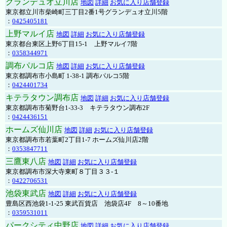
グランデュオ立川店
地図
詳細
お気に入り店舗登録
東京都立川市柴崎町三丁目2番1号グランデュオ立川5階
：
0425405181
上野マルイ店
地図
詳細
お気に入り店舗登録
東京都台東区上野6丁目15-1 上野マルイ7階
：
0358344971
調布パルコ店
地図
詳細
お気に入り店舗登録
東京都調布市小島町 1-38-1 調布パルコ5階
：
0424401734
キテラタウン調布店
地図
詳細
お気に入り店舗登録
東京都調布市菊野台1-33-3 キテラタウン調布2F
：
0424436151
ホームズ仙川店
地図
詳細
お気に入り店舗登録
東京都調布市若葉町2丁目1-7 ホームズ仙川店2階
：
0353847711
三鷹東八店
地図
詳細
お気に入り店舗登録
東京都調布市深大寺東町８丁目３３-１
：
0422706531
池袋東武店
地図
詳細
お気に入り店舗登録
豊島区西池袋1-1-25 東武百貨店 池袋店4F 8～10番地
：
0359531011
パークシティ中野店
地図
詳細
お気に入り店舗登録