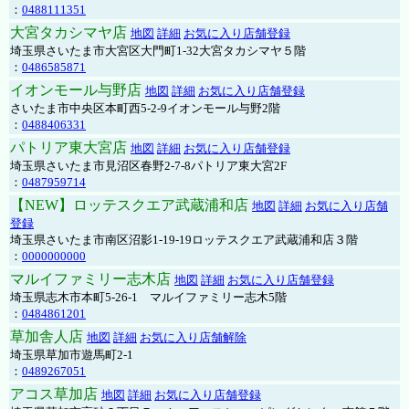
：
0488111351
大宮タカシマヤ店
地図
詳細
お気に入り店舗登録
埼玉県さいたま市大宮区大門町1-32大宮タカシマヤ５階
：
0486585871
イオンモール与野店
地図
詳細
お気に入り店舗登録
さいたま市中央区本町西5-2-9イオンモール与野2階
：
0488406331
パトリア東大宮店
地図
詳細
お気に入り店舗登録
埼玉県さいたま市見沼区春野2-7-8パトリア東大宮2F
：
0487959714
【NEW】ロッテスクエア武蔵浦和店
地図
詳細
お気に入り店舗
登録
埼玉県さいたま市南区沼影1-19-19ロッテスクエア武蔵浦和店３階
：
0000000000
マルイファミリー志木店
地図
詳細
お気に入り店舗登録
埼玉県志木市本町5-26-1 マルイファミリー志木5階
：
0484861201
草加舎人店
地図
詳細
お気に入り店舗解除
埼玉県草加市遊馬町2-1
：
0489267051
アコス草加店
地図
詳細
お気に入り店舗登録