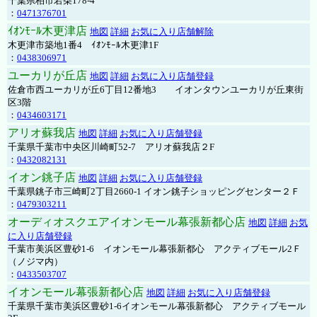
千葉県柏市若柴178-4
：
0471376701
ｲｵﾝﾓｰﾙ木更津店
地図
詳細
お気に入り店舗解除
木更津市築地1番4 ｲｵﾝﾓｰﾙ木更津1F
：
0438306971
ユーカリが丘店
地図
詳細
お気に入り店舗登録
佐倉市西ユーカリが丘6丁目12番地3 イオンタウンユーカリが丘東街
区3階
：
0434603171
アリオ蘇我店
地図
詳細
お気に入り店舗登録
千葉県千葉市中央区川崎町52-7 アリオ蘇我店２F
：
0432082131
イオン銚子店
地図
詳細
お気に入り店舗登録
千葉県銚子市三崎町2丁目2660-1 イオン銚子ショッピングセンター２Ｆ
：
0479303211
オーディオスクエアイオンモール幕張新都心店
地図
詳細
お気
に入り店舗登録
千葉市美浜区豊砂1-6 イオンモール幕張新都心 アクティブモール2Ｆ
（ノジマ内）
：
0433503707
イオンモール幕張新都心店
地図
詳細
お気に入り店舗登録
千葉県千葉市美浜区豊砂1-6イオンモール幕張新都心 アクティブモール