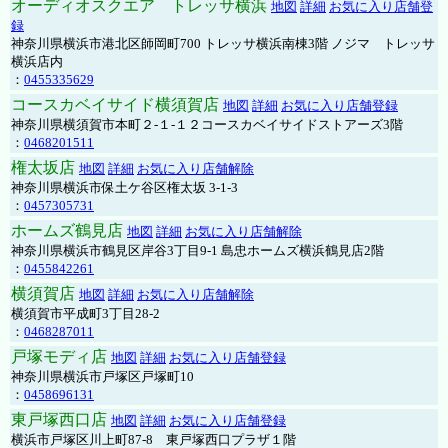
オーディオスクエア トレッサ横浜
地図
詳細
お気に入り店舗登
録
神奈川県横浜市港北区師岡町700 トレッサ横浜南棟3階 ノジマ トレッサ
横浜店内
：
0455335629
コースカベイサイド横須賀店
地図
詳細
お気に入り店舗登録
神奈川県横須賀市本町２-１-１２コースカベイサイドストアーズ3階
：
0468201511
権太坂店
地図
詳細
お気に入り店舗解除
神奈川県横浜市保土ケ谷区権太坂 3-1-3
：
0457305731
ホームズ鶴見店
地図
詳細
お気に入り店舗解除
神奈川県横浜市鶴見区岸谷3丁目9-1 島忠ホームズ横浜鶴見店2階
：
0455842261
横須賀店
地図
詳細
お気に入り店舗解除
横須賀市平成町3丁目28-2
：
0468287011
戸塚モディ店
地図
詳細
お気に入り店舗登録
神奈川県横浜市戸塚区戸塚町10
：
0458696131
東戸塚西口店
地図
詳細
お気に入り店舗登録
横浜市戸塚区川上町87-8 東戸塚西口プラザ１階