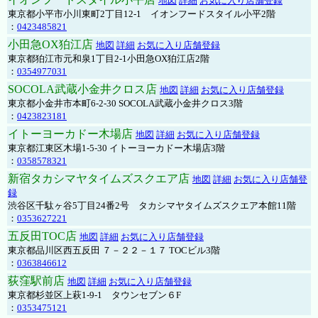
地図
詳細
お気に入り店舗登録
東京都小平市小川東町2丁目12-1 イオンフードスタイル小平2階
：
0423485821
小田急OX狛江店
地図
詳細
お気に入り店舗登録
東京都狛江市元和泉1丁目2-1小田急OX狛江店2階
：
0354977031
SOCOLA武蔵小金井クロス店
地図
詳細
お気に入り店舗登録
東京都小金井市本町6-2-30 SOCOLA武蔵小金井クロス3階
：
0423823181
イトーヨーカドー木場店
地図
詳細
お気に入り店舗登録
東京都江東区木場1-5-30 イトーヨーカドー木場店3階
：
0358578321
新宿タカシマヤタイムズスクエア店
地図
詳細
お気に入り店舗登
録
渋谷区千駄ヶ谷5丁目24番2号 タカシマヤタイムズスクエア本館11階
：
0353627221
五反田TOC店
地図
詳細
お気に入り店舗登録
東京都品川区西五反田 ７－２２－１７ TOCビル3階
：
0363846612
荻窪駅前店
地図
詳細
お気に入り店舗登録
東京都杉並区上萩1-9-1 タウンセブン６F
：
0353475121