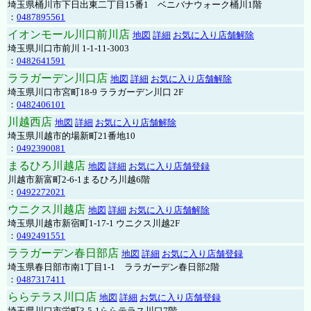
埼玉県桶川市下日出東二丁目15番1 ベニバナウォーク桶川1階
：
0487895561
イオンモール川口前川店
地図
詳細
お気に入り店舗解除
埼玉県川口市前川 1-1-11-3003
：
0482641591
ララガーデン川口店
地図
詳細
お気に入り店舗解除
埼玉県川口市宮町18-9 ララガーデン川口 2F
：
0482406101
川越西店
地図
詳細
お気に入り店舗解除
埼玉県川越市的場新町21番地10
：
0492390081
まるひろ川越店
地図
詳細
お気に入り店舗登録
川越市新富町2-6-1まるひろ川越6階
：
0492272021
ウニクス川越店
地図
詳細
お気に入り店舗解除
埼玉県川越市新宿町1-17-1 ウニクス川越2F
：
0492491551
ララガーデン春日部店
地図
詳細
お気に入り店舗登録
埼玉県春日部市南1丁目1-1 ララガーデン春日部2階
：
0487317411
ららテラス川口店
地図
詳細
お気に入り店舗登録
埼玉県川口市栄町3-5-1ららテラス川口7階