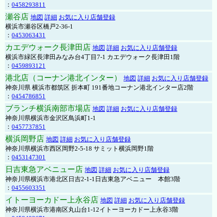
：
0458293811
瀬谷店
地図
詳細
お気に入り店舗登録
横浜市瀬谷区橋戸2-36-1
：
0453063431
カエデウォーク長津田店
地図
詳細
お気に入り店舗登録
横浜市緑区長津田みなみ台4丁目7-1 カエデウォーク長津田1階
：
0459893121
港北店（コーナン港北インター）
地図
詳細
お気に入り店舗登録
神奈川県 横浜市都筑区 折本町 191番地コーナン港北インター店2階
：
0454786851
ブランチ横浜南部市場店
地図
詳細
お気に入り店舗登録
神奈川県横浜市金沢区鳥浜町1-1
：
0457737851
横浜岡野店
地図
詳細
お気に入り店舗登録
神奈川県横浜市西区岡野2-5-18 サミット横浜岡野1階
：
0453147301
日吉東急アベニュー店
地図
詳細
お気に入り店舗登録
神奈川県横浜市港北区日吉2-1-1日吉東急アベニュー 本館3階
：
0455603351
イトーヨーカドー上永谷店
地図
詳細
お気に入り店舗登録
神奈川県横浜市港南区丸山台1-12イトーヨーカドー上永谷3階