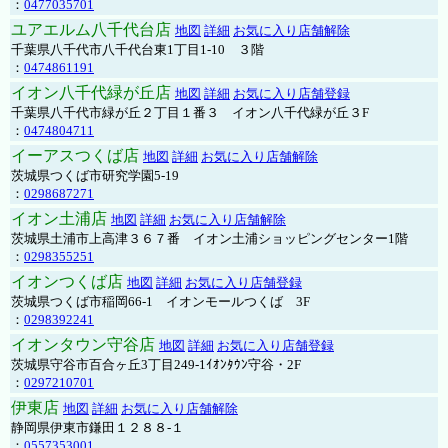
：
0477035701
ユアエルム八千代台店
地図
詳細
お気に入り店舗解除
千葉県八千代市八千代台東1丁目1-10 ３階
：
0474861191
イオン八千代緑が丘店
地図
詳細
お気に入り店舗登録
千葉県八千代市緑が丘２丁目１番３ イオン八千代緑が丘３F
：
0474804711
イーアスつくば店
地図
詳細
お気に入り店舗解除
茨城県つくば市研究学園5-19
：
0298687271
イオン土浦店
地図
詳細
お気に入り店舗解除
茨城県土浦市上高津３６７番 イオン土浦ショッピングセンター1階
：
0298355251
イオンつくば店
地図
詳細
お気に入り店舗登録
茨城県つくば市稲岡66-1 イオンモールつくば 3F
：
0298392241
イオンタウン守谷店
地図
詳細
お気に入り店舗登録
茨城県守谷市百合ヶ丘3丁目249-1ｲｵﾝﾀｳﾝ守谷・2F
：
0297210701
伊東店
地図
詳細
お気に入り店舗解除
静岡県伊東市鎌田１２８８-１
：
0557353001