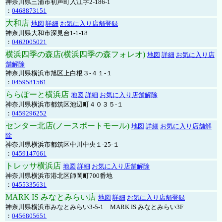
神奈川県三浦市初声町入江字2-186-1
：
0468873151
大和店
地図
詳細
お気に入り店舗登録
神奈川県大和市深見台1-1-18
：
0462005021
横浜四季の森店(横浜四季の森フォレオ)
地図
詳細
お気に入り店
舗解除
神奈川県横浜市旭区上白根３-４１-１
：
0459581561
ららぽーと横浜店
地図
詳細
お気に入り店舗解除
神奈川県横浜市都筑区池辺町４０３５-１
：
0459296252
センター北店(ノースポートモール)
地図
詳細
お気に入り店舗解
除
神奈川県横浜市都筑区中川中央１-25-１
：
0459147661
トレッサ横浜店
地図
詳細
お気に入り店舗解除
神奈川県横浜市港北区師岡町700番地
：
0455335631
MARK IS みなとみらい店
地図
詳細
お気に入り店舗登録
神奈川県横浜市みなとみらい3-5-1 MARK IS みなとみらい3F
：
0456805651