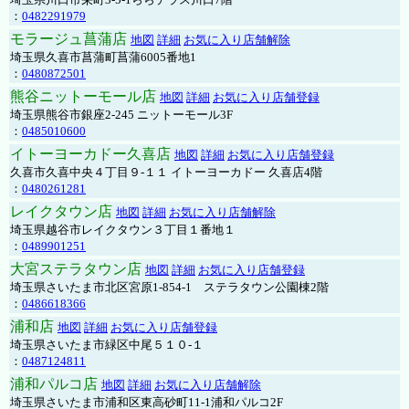
：
0482291979
モラージュ菖蒲店
地図
詳細
お気に入り店舗解除
埼玉県久喜市菖蒲町菖蒲6005番地1
：
0480872501
熊谷ニットーモール店
地図
詳細
お気に入り店舗登録
埼玉県熊谷市銀座2-245 ニットーモール3F
：
0485010600
イトーヨーカドー久喜店
地図
詳細
お気に入り店舗登録
久喜市久喜中央４丁目９-１１ イトーヨーカドー 久喜店4階
：
0480261281
レイクタウン店
地図
詳細
お気に入り店舗解除
埼玉県越谷市レイクタウン３丁目１番地１
：
0489901251
大宮ステラタウン店
地図
詳細
お気に入り店舗登録
埼玉県さいたま市北区宮原1-854-1 ステラタウン公園棟2階
：
0486618366
浦和店
地図
詳細
お気に入り店舗登録
埼玉県さいたま市緑区中尾５１０-１
：
0487124811
浦和パルコ店
地図
詳細
お気に入り店舗解除
埼玉県さいたま市浦和区東高砂町11-1浦和パルコ2F