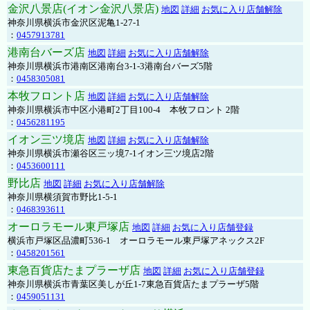
金沢八景店(イオン金沢八景店)
地図
詳細
お気に入り店舗解除
神奈川県横浜市金沢区泥亀1-27-1
：
0457913781
港南台バーズ店
地図
詳細
お気に入り店舗解除
神奈川県横浜市港南区港南台3-1-3港南台バーズ5階
：
0458305081
本牧フロント店
地図
詳細
お気に入り店舗解除
神奈川県横浜市中区小港町2丁目100-4 本牧フロント 2階
：
0456281195
イオン三ツ境店
地図
詳細
お気に入り店舗解除
神奈川県横浜市瀬谷区三ッ境7-1イオン三ツ境店2階
：
0453600111
野比店
地図
詳細
お気に入り店舗解除
神奈川県横須賀市野比1-5-1
：
0468393611
オーロラモール東戸塚店
地図
詳細
お気に入り店舗登録
横浜市戸塚区品濃町536-1 オーロラモール東戸塚アネックス2F
：
0458201561
東急百貨店たまプラーザ店
地図
詳細
お気に入り店舗登録
神奈川県横浜市青葉区美しが丘1-7東急百貨店たまプラーザ5階
：
0459051131