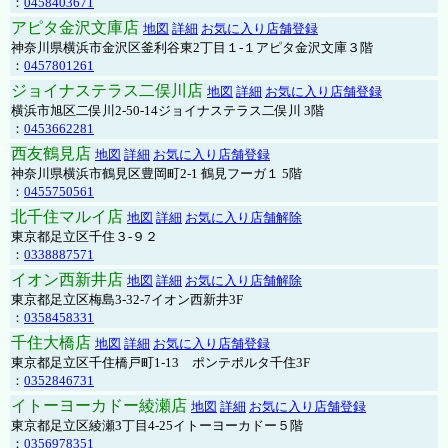
：
0458403671
アピタ金沢文庫店
地図
詳細
お気に入り店舗登録
神奈川県横浜市金沢区釜利谷東2丁目１-１アピタ金沢文庫３階
：
0457801261
ジョイナステラス二俣川店
地図
詳細
お気に入り店舗登録
横浜市旭区二俣川2-50-14ジョイナステラス二俣川 3階
：
0453662281
西友鶴見店
地図
詳細
お気に入り店舗登録
神奈川県横浜市鶴見区豊岡町2-1 鶴見フーガ１ 5階
：
0455750561
北千住マルイ店
地図
詳細
お気に入り店舗解除
東京都足立区千住３-９２
：
0338887571
イオン西新井店
地図
詳細
お気に入り店舗解除
東京都足立区梅島3-32-7イオン西新井3F
：
0358458331
千住大橋店
地図
詳細
お気に入り店舗登録
東京都足立区千住橋戸町1-13 ポンテポルタ千住3F
：
0352846731
イトーヨーカドー綾瀬店
地図
詳細
お気に入り店舗登録
東京都足立区綾瀬3丁目4-25イトーヨーカドー５階
：
0356978351