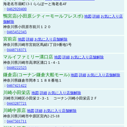
海老名市扇町13-1 ららぽーと海老名4F
：
0462920400
鴨宮店(小田原シティーモールフレスポ)
地図
詳細
お気に入り店
舗解除
神奈川県小田原市前川１２０
：
0465452345
宮前店
地図
詳細
お気に入り店舗解除
神奈川県川崎市宮前区馬絹1丁目9番地5号
：
0448718371
マルイファミリー溝口店
地図
詳細
お気に入り店舗解除
神奈川県川崎市高津区溝口１-４-１
：
0448222525
鎌倉店(コーナン鎌倉大船モール)
地図
詳細
お気に入り店舗解除
神奈川県鎌倉市岡本１１８８番地１
：
0467421422
川崎小田栄店
地図
詳細
お気に入り店舗解除
川崎市川崎区小田栄２‐３‐１ コーナン川崎小田栄店２Ｆ
：
0443287721
川崎中原店
地図
詳細
お気に入り店舗解除
神奈川県川崎市中原区宮内2-25-18
：
0447501711