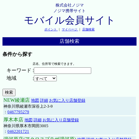
株式会社ノジマ
ノジマ携帯サイト
モバイル会員サイト
ポイント
｜
マイページ
｜
店舗検索
店舗検索
条件から探す
店名、住所等で検索できます。
キーワード
:
地域
:
NEW綾瀬店
地図
詳細
お気に入り店舗登録
神奈川県綾瀬市深谷上2-3-9
：
0467795279
厚木本店
地図
詳細
お気に入り店舗登録
神奈川県厚木市岡田3005
：
0462201721