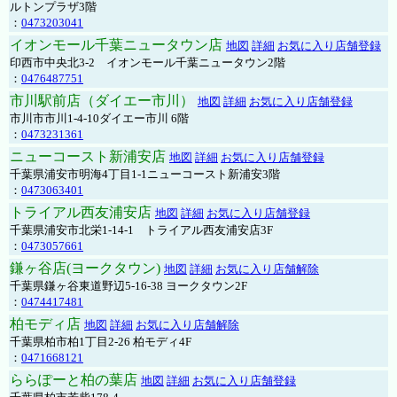
ルトンプラザ3階
：
0473203041
イオンモール千葉ニュータウン店
地図
詳細
お気に入り店舗登録
印西市中央北3-2 イオンモール千葉ニュータウン2階
：
0476487751
市川駅前店（ダイエー市川）
地図
詳細
お気に入り店舗登録
市川市市川1-4-10ダイエー市川 6階
：
0473231361
ニューコースト新浦安店
地図
詳細
お気に入り店舗登録
千葉県浦安市明海4丁目1-1ニューコースト新浦安3階
：
0473063401
トライアル西友浦安店
地図
詳細
お気に入り店舗登録
千葉県浦安市北栄1-14-1 トライアル西友浦安店3F
：
0473057661
鎌ヶ谷店(ヨークタウン)
地図
詳細
お気に入り店舗解除
千葉県鎌ヶ谷東道野辺5-16-38 ヨークタウン2F
：
0474417481
柏モディ店
地図
詳細
お気に入り店舗解除
千葉県柏市柏1丁目2-26 柏モディ4F
：
0471668121
ららぽーと柏の葉店
地図
詳細
お気に入り店舗登録