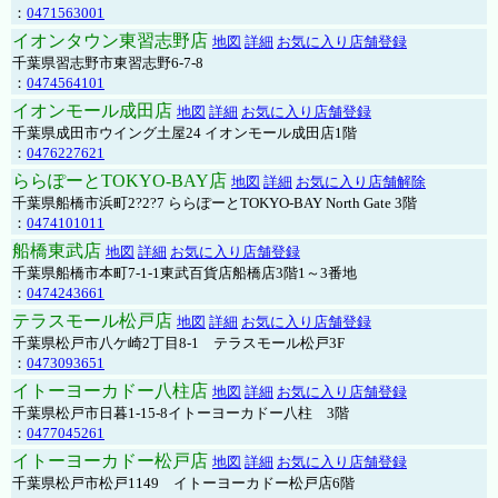
：
0471563001
イオンタウン東習志野店
地図
詳細
お気に入り店舗登録
千葉県習志野市東習志野6-7-8
：
0474564101
イオンモール成田店
地図
詳細
お気に入り店舗登録
千葉県成田市ウイング土屋24 イオンモール成田店1階
：
0476227621
ららぽーとTOKYO-BAY店
地図
詳細
お気に入り店舗解除
千葉県船橋市浜町2?2?7 ららぽーとTOKYO-BAY North Gate 3階
：
0474101011
船橋東武店
地図
詳細
お気に入り店舗登録
千葉県船橋市本町7-1-1東武百貨店船橋店3階1～3番地
：
0474243661
テラスモール松戸店
地図
詳細
お気に入り店舗登録
千葉県松戸市八ケ崎2丁目8-1 テラスモール松戸3F
：
0473093651
イトーヨーカドー八柱店
地図
詳細
お気に入り店舗登録
千葉県松戸市日暮1-15-8イトーヨーカドー八柱 3階
：
0477045261
イトーヨーカドー松戸店
地図
詳細
お気に入り店舗登録
千葉県松戸市松戸1149 イトーヨーカドー松戸店6階