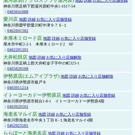
湯河原店(アクロスプラザ湯河原)
地図
詳細
お気に入り店舗登録
神奈川県足柄下郡湯河原町中央1-1617-54
：
0465641688
愛川店
地図
詳細
お気に入り店舗登録
神奈川県愛甲郡愛川町中津９７５-１
：
0462841562
本厚木ミロード店
地図
詳細
お気に入り店舗登録
厚木市中町2-2-1 本厚木ミロード2 6F
：
0462201201
大井松田店
地図
詳細
お気に入り店舗解除
神奈川県足柄上郡大井町金子字中の町325-1
：
0465828168
伊勢原店(エムアイプラザ)
地図
詳細
お気に入り店舗解除
神奈川県伊勢原市板戸８
：
0463911214
イトーヨーカドー伊勢原店
地図
詳細
お気に入り店舗登録
神奈川県伊勢原市桜台1-8-1 イトーヨーカドー伊勢原4階
：
0463920161
海老名マルイ店
地図
詳細
お気に入り店舗登録
神奈川県海老名市中央１丁目６-１海老名マルイ4階
：
0462925181
ららぽーと海老名店
地図
詳細
お気に入り店舗登録