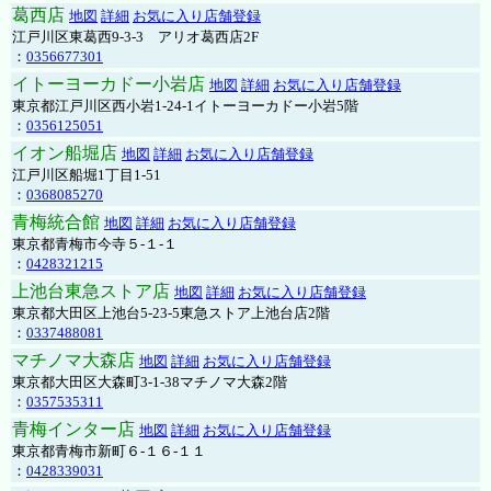
葛西店
地図
詳細
お気に入り店舗登録
江戸川区東葛西9-3-3 アリオ葛西店2F
：
0356677301
イトーヨーカドー小岩店
地図
詳細
お気に入り店舗登録
東京都江戸川区西小岩1-24-1イトーヨーカドー小岩5階
：
0356125051
イオン船堀店
地図
詳細
お気に入り店舗登録
江戸川区船堀1丁目1-51
：
0368085270
青梅統合館
地図
詳細
お気に入り店舗登録
東京都青梅市今寺５-１-１
：
0428321215
上池台東急ストア店
地図
詳細
お気に入り店舗登録
東京都大田区上池台5-23-5東急ストア上池台店2階
：
0337488081
マチノマ大森店
地図
詳細
お気に入り店舗登録
東京都大田区大森町3-1-38マチノマ大森2階
：
0357535311
青梅インター店
地図
詳細
お気に入り店舗登録
東京都青梅市新町６-１６-１１
：
0428339031