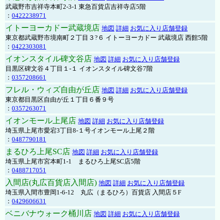
武蔵野市吉祥寺本町2-3-1 東急百貨店吉祥寺店5階
：
0422238971
イトーヨーカドー武蔵境店
地図
詳細
お気に入り店舗登録
東京都武蔵野市境南町２丁目３?６ イトーヨーカドー 武蔵境店 西館5階
：
0422303081
イオンスタイル碑文谷店
地図
詳細
お気に入り店舗登録
目黒区碑文谷４丁目１-１ イオンスタイル碑文谷7階
：
0357208661
フレル・ウィズ自由が丘店
地図
詳細
お気に入り店舗登録
東京都目黒区自由が丘１丁目６番９号
：
0357263071
イオンモール上尾店
地図
詳細
お気に入り店舗登録
埼玉県上尾市愛宕3丁目8-１号イオンモール上尾２階
：
0487790181
まるひろ上尾SC店
地図
詳細
お気に入り店舗登録
埼玉県上尾市宮本町1-1 まるひろ上尾SC店5階
：
0488717051
入間店(丸広百貨店入間店)
地図
詳細
お気に入り店舗登録
埼玉県入間市豊岡1-6-12 丸広（まるひろ）百貨店 入間店５F
：
0429606631
ベニバナウォーク桶川店
地図
詳細
お気に入り店舗登録