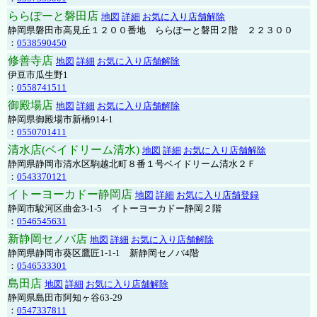
ららぽーと磐田店
地図
詳細
お気に入り店舗解除
静岡県磐田市高見丘１２００番地 ららぽーと磐田２階 ２２３００
：
0538590450
修善寺店
地図
詳細
お気に入り店舗解除
伊豆市瓜生野1
：
0558741511
御殿場店
地図
詳細
お気に入り店舗解除
静岡県御殿場市新橋914-1
：
0550701411
清水店(ベイドリーム清水)
地図
詳細
お気に入り店舗解除
静岡県静岡市清水区駒越北町８番１号ベイドリーム清水２Ｆ
：
0543370121
イトーヨーカドー静岡店
地図
詳細
お気に入り店舗登録
静岡市駿河区曲金3-1-5 イトーヨーカドー静岡２階
：
0546545631
新静岡セノバ店
地図
詳細
お気に入り店舗解除
静岡県静岡市葵区鷹匠1-1-1 新静岡セノバ4階
：
0546533301
島田店
地図
詳細
お気に入り店舗解除
静岡県島田市阿知ヶ谷63-29
：
0547337811