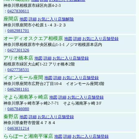
神奈川県相模原市緑区向原4-2-3
：
0427830611
座間店
地図
詳細
お気に入り店舗解除
神奈川県座間市小松原１-４３-２３
：
0462981701
オーディオスクエア相模原
地図
詳細
お気に入り店舗登録
神奈川県相模原市中央区横山1-1-1 ノジマ相模原本店内
：
0427301326
アリオ橋本店
地図
詳細
お気に入り店舗登録
相模原市緑区大山町1-22 アリオ橋本2階
：
0427758531
イオンモール座間
地図
詳細
お気に入り店舗登録
神奈川県座間市広野台2丁目10-4 イオンモール座間3階
：
0462981161
そよら湘南茅ヶ崎店
地図
詳細
お気に入り店舗登録
神奈川県茅ヶ崎市茅ヶ崎2‐7‐71 そよら湘南茅ヶ崎３F
：
0467846080
秦野店
地図
詳細
お気に入り店舗登録
神奈川県秦野市曽屋４７８４
：
0463831214
ららぽーと湘南平塚店
地図
詳細
お気に入り店舗登録