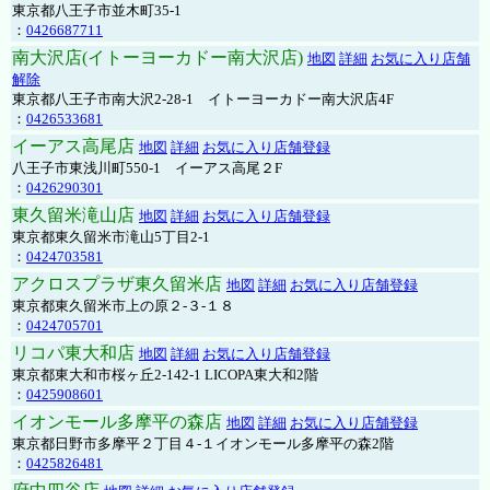
東京都八王子市並木町35-1
：
0426687711
南大沢店(イトーヨーカドー南大沢店)
地図
詳細
お気に入り店舗
解除
東京都八王子市南大沢2-28-1 イトーヨーカドー南大沢店4F
：
0426533681
イーアス高尾店
地図
詳細
お気に入り店舗登録
八王子市東浅川町550-1 イーアス高尾２F
：
0426290301
東久留米滝山店
地図
詳細
お気に入り店舗登録
東京都東久留米市滝山5丁目2-1
：
0424703581
アクロスプラザ東久留米店
地図
詳細
お気に入り店舗登録
東京都東久留米市上の原２-３-１８
：
0424705701
リコパ東大和店
地図
詳細
お気に入り店舗登録
東京都東大和市桜ヶ丘2-142-1 LICOPA東大和2階
：
0425908601
イオンモール多摩平の森店
地図
詳細
お気に入り店舗登録
東京都日野市多摩平２丁目４-１イオンモール多摩平の森2階
：
0425826481