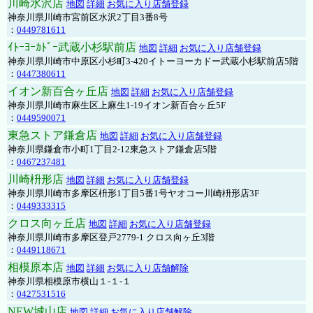
川崎水沢店
地図
詳細
お気に入り店舗登録
神奈川県川崎市宮前区水沢2丁目3番8号
：
0449781611
ｲﾄｰﾖｰｶﾄﾞｰ武蔵小杉駅前店
地図
詳細
お気に入り店舗登録
神奈川県川崎市中原区小杉町3-420イトーヨーカドー武蔵小杉駅前店5階
：
0447380611
イオン新百合ヶ丘店
地図
詳細
お気に入り店舗登録
神奈川県川崎市麻生区上麻生1-19イオン新百合ヶ丘5F
：
0449590071
東急ストア鎌倉店
地図
詳細
お気に入り店舗登録
神奈川県鎌倉市小町1丁目2-12東急ストア鎌倉店5階
：
0467237481
川崎枡形店
地図
詳細
お気に入り店舗登録
神奈川県川崎市多摩区枡形1丁目5番1号ヤオコー川崎枡形店3F
：
0449333315
クロス向ヶ丘店
地図
詳細
お気に入り店舗登録
神奈川県川崎市多摩区登戸2779-1 クロス向ヶ丘3階
：
0449118671
相模原本店
地図
詳細
お気に入り店舗解除
神奈川県相模原市横山１-１-１
：
0427531516
NEW城山店
地図
詳細
お気に入り店舗解除