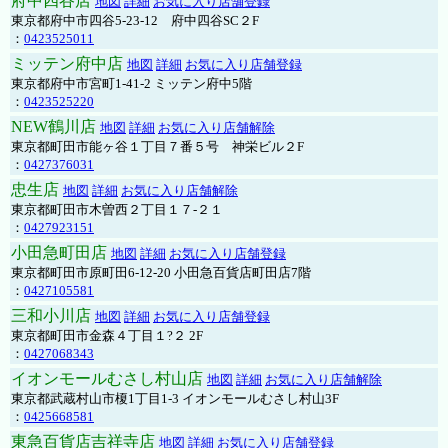
府中四谷店
地図
詳細
お気に入り店舗登録
東京都府中市四谷5-23-12 府中四谷SC２F
：
0423525011
ミッテン府中店
地図
詳細
お気に入り店舗登録
東京都府中市宮町1-41-2 ミッテン府中5階
：
0423525220
NEW鶴川店
地図
詳細
お気に入り店舗解除
東京都町田市能ヶ谷１丁目７番５号 神栄ビル２F
：
0427376031
忠生店
地図
詳細
お気に入り店舗解除
東京都町田市木曽西２丁目１７-２１
：
0427923151
小田急町田店
地図
詳細
お気に入り店舗登録
東京都町田市原町田6-12-20 小田急百貨店町田店7階
：
0427105581
三和小川店
地図
詳細
お気に入り店舗登録
東京都町田市金森４丁目１?２ 2F
：
0427068343
イオンモールむさし村山店
地図
詳細
お気に入り店舗解除
東京都武蔵村山市榎1丁目1-3 イオンモールむさし村山3F
：
0425668581
東急百貨店吉祥寺店
地図
詳細
お気に入り店舗登録