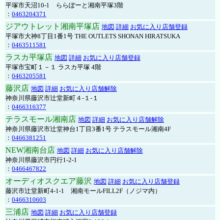
平塚市天沼10-1 ららぽーと湘南平塚3階
：
0463204371
ジアウトレット湘南平塚店
地図
詳細
お気に入り店舗登録
平塚市大神8丁目1番1号 THE OUTLETS SHONAN HIRATSUKA
：
0463511581
ラスカ平塚店
地図
詳細
お気に入り店舗登録
平塚市宝町１－１ ラスカ平塚 4階
：
0463205581
藤沢店
地図
詳細
お気に入り店舗解除
神奈川県藤沢市辻堂新町４-１-１
：
0466316377
テラスモール湘南店
地図
詳細
お気に入り店舗解除
神奈川県藤沢市辻堂神台1丁目3番1号 テラスモール湘南4F
：
0466381251
NEW湘南台店
地図
詳細
お気に入り店舗解除
神奈川県藤沢市円行1-2-1
：
0466467822
オーディオスクエア藤沢
地図
詳細
お気に入り店舗登録
藤沢市辻堂新町4-1-1 湘南モールFILL2F（ノジマ内）
：
0466310603
三浦店
地図
詳細
お気に入り店舗登録