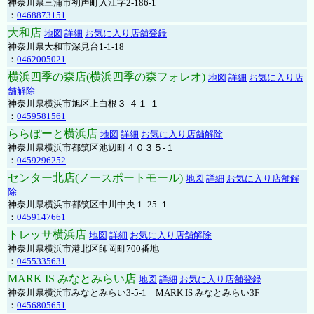
神奈川県三浦市初声町入江字2-186-1
：
0468873151
大和店
地図
詳細
お気に入り店舗登録
神奈川県大和市深見台1-1-18
：
0462005021
横浜四季の森店(横浜四季の森フォレオ)
地図
詳細
お気に入り店
舗解除
神奈川県横浜市旭区上白根３-４１-１
：
0459581561
ららぽーと横浜店
地図
詳細
お気に入り店舗解除
神奈川県横浜市都筑区池辺町４０３５-１
：
0459296252
センター北店(ノースポートモール)
地図
詳細
お気に入り店舗解
除
神奈川県横浜市都筑区中川中央１-25-１
：
0459147661
トレッサ横浜店
地図
詳細
お気に入り店舗解除
神奈川県横浜市港北区師岡町700番地
：
0455335631
MARK IS みなとみらい店
地図
詳細
お気に入り店舗登録
神奈川県横浜市みなとみらい3-5-1 MARK IS みなとみらい3F
：
0456805651