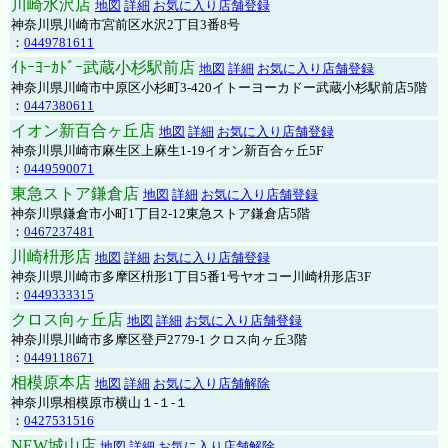
川崎水沢店
地図
詳細
お気に入り店舗登録
神奈川県川崎市宮前区水沢2丁目3番8号
：
0449781611
ｲﾄｰﾖｰｶﾄﾞｰ武蔵小杉駅前店
地図
詳細
お気に入り店舗登録
神奈川県川崎市中原区小杉町3-420イトーヨーカドー武蔵小杉駅前店5階
：
0447380611
イオン新百合ヶ丘店
地図
詳細
お気に入り店舗登録
神奈川県川崎市麻生区上麻生1-19イオン新百合ヶ丘5F
：
0449590071
東急ストア鎌倉店
地図
詳細
お気に入り店舗登録
神奈川県鎌倉市小町1丁目2-12東急ストア鎌倉店5階
：
0467237481
川崎枡形店
地図
詳細
お気に入り店舗登録
神奈川県川崎市多摩区枡形1丁目5番1号ヤオコー川崎枡形店3F
：
0449333315
クロス向ヶ丘店
地図
詳細
お気に入り店舗登録
神奈川県川崎市多摩区登戸2779-1 クロス向ヶ丘3階
：
0449118671
相模原本店
地図
詳細
お気に入り店舗解除
神奈川県相模原市横山１-１-１
：
0427531516
NEW城山店
地図
詳細
お気に入り店舗解除