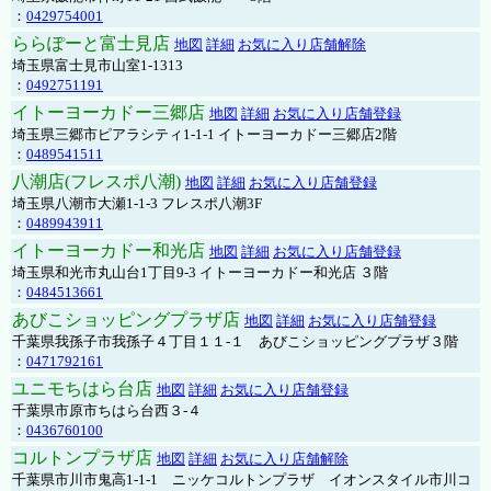
：
0429754001
ららぽーと富士見店
地図
詳細
お気に入り店舗解除
埼玉県富士見市山室1-1313
：
0492751191
イトーヨーカドー三郷店
地図
詳細
お気に入り店舗登録
埼玉県三郷市ピアラシティ1-1-1 イトーヨーカドー三郷店2階
：
0489541511
八潮店(フレスポ八潮)
地図
詳細
お気に入り店舗登録
埼玉県八潮市大瀬1-1-3 フレスポ八潮3F
：
0489943911
イトーヨーカドー和光店
地図
詳細
お気に入り店舗登録
埼玉県和光市丸山台1丁目9-3 イトーヨーカドー和光店 ３階
：
0484513661
あびこショッピングプラザ店
地図
詳細
お気に入り店舗登録
千葉県我孫子市我孫子４丁目１１-１ あびこショッピングプラザ３階
：
0471792161
ユニモちはら台店
地図
詳細
お気に入り店舗登録
千葉県市原市ちはら台西３-４
：
0436760100
コルトンプラザ店
地図
詳細
お気に入り店舗解除
千葉県市川市鬼高1-1-1 ニッケコルトンプラザ イオンスタイル市川コ