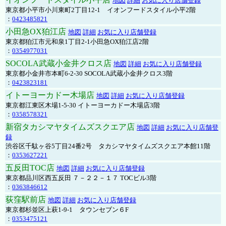
地図
詳細
お気に入り店舗登録
東京都小平市小川東町2丁目12-1 イオンフードスタイル小平2階
：
0423485821
小田急OX狛江店
地図
詳細
お気に入り店舗登録
東京都狛江市元和泉1丁目2-1小田急OX狛江店2階
：
0354977031
SOCOLA武蔵小金井クロス店
地図
詳細
お気に入り店舗登録
東京都小金井市本町6-2-30 SOCOLA武蔵小金井クロス3階
：
0423823181
イトーヨーカドー木場店
地図
詳細
お気に入り店舗登録
東京都江東区木場1-5-30 イトーヨーカドー木場店3階
：
0358578321
新宿タカシマヤタイムズスクエア店
地図
詳細
お気に入り店舗登
録
渋谷区千駄ヶ谷5丁目24番2号 タカシマヤタイムズスクエア本館11階
：
0353627221
五反田TOC店
地図
詳細
お気に入り店舗登録
東京都品川区西五反田 ７－２２－１７ TOCビル3階
：
0363846612
荻窪駅前店
地図
詳細
お気に入り店舗登録
東京都杉並区上萩1-9-1 タウンセブン６F
：
0353475121