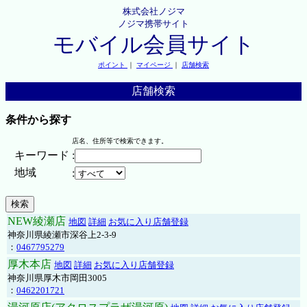
株式会社ノジマ
ノジマ携帯サイト
モバイル会員サイト
ポイント
｜
マイページ
｜
店舗検索
店舗検索
条件から探す
店名、住所等で検索できます。
キーワード
:
地域
:
NEW綾瀬店
地図
詳細
お気に入り店舗登録
神奈川県綾瀬市深谷上2-3-9
：
0467795279
厚木本店
地図
詳細
お気に入り店舗登録
神奈川県厚木市岡田3005
：
0462201721