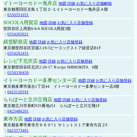
イトーヨーカドー曳舟店
地図
詳細
お気に入り店舗解除
東京都墨田区京島１丁目２-１イトーヨーカドー曳舟店４階
：
0356551051
SOCOLA用賀店
地図
詳細
お気に入り店舗登録
世田谷区上用賀6-6-6 SOCOLA用賀3階
：
0354265021
経堂駅前店
地図
詳細
お気に入り店舗登録
東京都世田谷区宮坂2-19-5ピーコックストア経堂店B1F
：
0354262431
レシピ下北沢店
地図
詳細
お気に入り店舗登録
東京都世田谷区北沢2-20-17 Ｒecipe SHIMOKITA 6階
：
0354330450
イトーヨーカドー多摩センター店
地図
詳細
お気に入り店舗登録
東京都多摩市落合1丁目44 イトーヨーカドー多摩センター店4階
：
0423110191
ららぽーと立川立飛店
地図
詳細
お気に入り店舗登録
東京都立川市泉町935番地の1 ららぽーと立川立飛1F
：
0425486201
東寺方店
地図
詳細
お気に入り店舗登録
東京都多摩市東寺方６６０?１ サミットストア東寺方店２F
：
0423573461