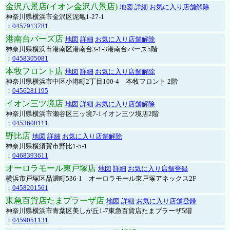
金沢八景店(イオン金沢八景店)
地図
詳細
お気に入り店舗解除
神奈川県横浜市金沢区泥亀1-27-1
：
0457913781
港南台バーズ店
地図
詳細
お気に入り店舗解除
神奈川県横浜市港南区港南台3-1-3港南台バーズ5階
：
0458305081
本牧フロント店
地図
詳細
お気に入り店舗解除
神奈川県横浜市中区小港町2丁目100-4 本牧フロント 2階
：
0456281195
イオン三ツ境店
地図
詳細
お気に入り店舗解除
神奈川県横浜市瀬谷区三ッ境7-1イオン三ツ境店2階
：
0453600111
野比店
地図
詳細
お気に入り店舗解除
神奈川県横須賀市野比1-5-1
：
0468393611
オーロラモール東戸塚店
地図
詳細
お気に入り店舗登録
横浜市戸塚区品濃町536-1 オーロラモール東戸塚アネックス2F
：
0458201561
東急百貨店たまプラーザ店
地図
詳細
お気に入り店舗登録
神奈川県横浜市青葉区美しが丘1-7東急百貨店たまプラーザ5階
：
0459051131