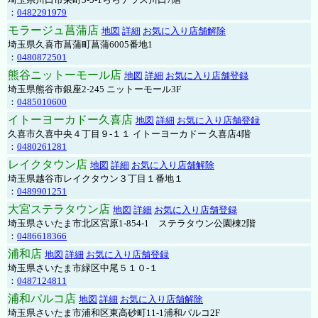
：
0482291979
モラージュ菖蒲店
地図
詳細
お気に入り店舗解除
埼玉県久喜市菖蒲町菖蒲6005番地1
：
0480872501
熊谷ニットーモール店
地図
詳細
お気に入り店舗登録
埼玉県熊谷市銀座2-245 ニットーモール3F
：
0485010600
イトーヨーカドー久喜店
地図
詳細
お気に入り店舗登録
久喜市久喜中央４丁目９-１１ イトーヨーカドー 久喜店4階
：
0480261281
レイクタウン店
地図
詳細
お気に入り店舗解除
埼玉県越谷市レイクタウン３丁目１番地１
：
0489901251
大宮ステラタウン店
地図
詳細
お気に入り店舗登録
埼玉県さいたま市北区宮原1-854-1 ステラタウン公園棟2階
：
0486618366
浦和店
地図
詳細
お気に入り店舗登録
埼玉県さいたま市緑区中尾５１０-１
：
0487124811
浦和パルコ店
地図
詳細
お気に入り店舗解除
埼玉県さいたま市浦和区東高砂町11-1浦和パルコ2F