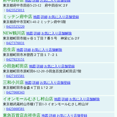
府中四谷店
地図
詳細
お気に入り店舗登録
東京都府中市四谷5-23-12 府中四谷SC２F
：
0423525011
ミッテン府中店
地図
詳細
お気に入り店舗登録
東京都府中市宮町1-41-2 ミッテン府中5階
：
0423525220
NEW鶴川店
地図
詳細
お気に入り店舗解除
東京都町田市能ヶ谷１丁目７番５号 神栄ビル２F
：
0427376031
忠生店
地図
詳細
お気に入り店舗解除
東京都町田市木曽西２丁目１７-２１
：
0427923151
小田急町田店
地図
詳細
お気に入り店舗登録
東京都町田市原町田6-12-20 小田急百貨店町田店7階
：
0427105581
三和小川店
地図
詳細
お気に入り店舗登録
東京都町田市金森４丁目１?２ 2F
：
0427068343
イオンモールむさし村山店
地図
詳細
お気に入り店舗解除
東京都武蔵村山市榎1丁目1-3 イオンモールむさし村山3F
：
0425668581
東急百貨店吉祥寺店
地図
詳細
お気に入り店舗登録