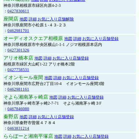
神奈川県相模原市緑区向原4-2-3
：
0427830611
座間店
地図
詳細
お気に入り店舗解除
神奈川県座間市小松原１-４３-２３
：
0462981701
オーディオスクエア相模原
地図
詳細
お気に入り店舗登録
神奈川県相模原市中央区横山1-1-1 ノジマ相模原本店内
：
0427301326
アリオ橋本店
地図
詳細
お気に入り店舗登録
相模原市緑区大山町1-22 アリオ橋本2階
：
0427758531
イオンモール座間
地図
詳細
お気に入り店舗登録
神奈川県座間市広野台2丁目10-4 イオンモール座間3階
：
0462981161
そよら湘南茅ヶ崎店
地図
詳細
お気に入り店舗登録
神奈川県茅ヶ崎市茅ヶ崎2‐7‐71 そよら湘南茅ヶ崎３F
：
0467846080
秦野店
地図
詳細
お気に入り店舗登録
神奈川県秦野市曽屋４７８４
：
0463831214
ららぽーと湘南平塚店
地図
詳細
お気に入り店舗登録