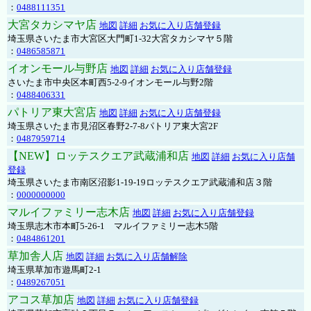
：
0488111351
大宮タカシマヤ店
地図
詳細
お気に入り店舗登録
埼玉県さいたま市大宮区大門町1-32大宮タカシマヤ５階
：
0486585871
イオンモール与野店
地図
詳細
お気に入り店舗登録
さいたま市中央区本町西5-2-9イオンモール与野2階
：
0488406331
パトリア東大宮店
地図
詳細
お気に入り店舗登録
埼玉県さいたま市見沼区春野2-7-8パトリア東大宮2F
：
0487959714
【NEW】ロッテスクエア武蔵浦和店
地図
詳細
お気に入り店舗
登録
埼玉県さいたま市南区沼影1-19-19ロッテスクエア武蔵浦和店３階
：
0000000000
マルイファミリー志木店
地図
詳細
お気に入り店舗登録
埼玉県志木市本町5-26-1 マルイファミリー志木5階
：
0484861201
草加舎人店
地図
詳細
お気に入り店舗解除
埼玉県草加市遊馬町2-1
：
0489267051
アコス草加店
地図
詳細
お気に入り店舗登録