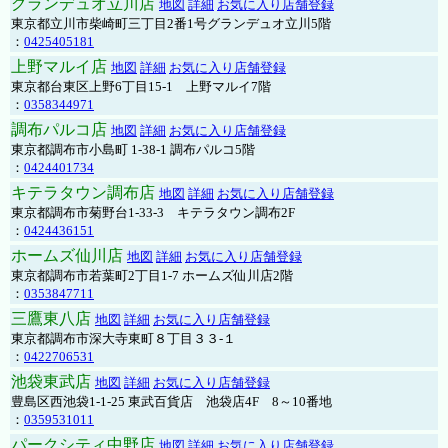
グランデュオ立川店
地図
詳細
お気に入り店舗登録
東京都立川市柴崎町三丁目2番1号グランデュオ立川5階
：
0425405181
上野マルイ店
地図
詳細
お気に入り店舗登録
東京都台東区上野6丁目15-1 上野マルイ7階
：
0358344971
調布パルコ店
地図
詳細
お気に入り店舗登録
東京都調布市小島町 1-38-1 調布パルコ5階
：
0424401734
キテラタウン調布店
地図
詳細
お気に入り店舗登録
東京都調布市菊野台1-33-3 キテラタウン調布2F
：
0424436151
ホームズ仙川店
地図
詳細
お気に入り店舗登録
東京都調布市若葉町2丁目1-7 ホームズ仙川店2階
：
0353847711
三鷹東八店
地図
詳細
お気に入り店舗登録
東京都調布市深大寺東町８丁目３３-１
：
0422706531
池袋東武店
地図
詳細
お気に入り店舗登録
豊島区西池袋1-1-25 東武百貨店 池袋店4F 8～10番地
：
0359531011
パークシティ中野店
地図
詳細
お気に入り店舗登録