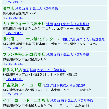
：
0458293811
瀬谷店
地図
詳細
お気に入り店舗登録
横浜市瀬谷区橋戸2-36-1
：
0453063431
カエデウォーク長津田店
地図
詳細
お気に入り店舗登録
横浜市緑区長津田みなみ台4丁目7-1 カエデウォーク長津田1階
：
0459893121
港北店（コーナン港北インター）
地図
詳細
お気に入り店舗登録
神奈川県 横浜市都筑区 折本町 191番地コーナン港北インター店2階
：
0454786851
ブランチ横浜南部市場店
地図
詳細
お気に入り店舗登録
神奈川県横浜市金沢区鳥浜町1-1
：
0457737851
横浜岡野店
地図
詳細
お気に入り店舗登録
神奈川県横浜市西区岡野2-5-18 サミット横浜岡野1階
：
0453147301
日吉東急アベニュー店
地図
詳細
お気に入り店舗登録
神奈川県横浜市港北区日吉2-1-1日吉東急アベニュー 本館3階
：
0455603351
イトーヨーカドー上永谷店
地図
詳細
お気に入り店舗登録
神奈川県横浜市港南区丸山台1-12イトーヨーカドー上永谷3階