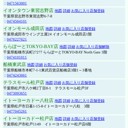
：
0471563001
イオンタウン東習志野店
地図
詳細
お気に入り店舗登録
千葉県習志野市東習志野6-7-8
：
0474564101
イオンモール成田店
地図
詳細
お気に入り店舗登録
千葉県成田市ウイング土屋24 イオンモール成田店1階
：
0476227621
ららぽーとTOKYO-BAY店
地図
詳細
お気に入り店舗解除
千葉県船橋市浜町2?2?7 ららぽーとTOKYO-BAY North Gate 3階
：
0474101011
船橋東武店
地図
詳細
お気に入り店舗登録
千葉県船橋市本町7-1-1東武百貨店船橋店3階1～3番地
：
0474243661
テラスモール松戸店
地図
詳細
お気に入り店舗登録
千葉県松戸市八ケ崎2丁目8-1 テラスモール松戸3F
：
0473093651
イトーヨーカドー八柱店
地図
詳細
お気に入り店舗登録
千葉県松戸市日暮1-15-8イトーヨーカドー八柱 3階
：
0477045261
イトーヨーカドー松戸店
地図
詳細
お気に入り店舗登録
千葉県松戸市松戸1149 イトーヨーカドー松戸店6階