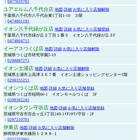
：
0477035701
ユアエルム八千代台店
地図
詳細
お気に入り店舗解除
千葉県八千代市八千代台東1丁目1-10 ３階
：
0474861191
イオン八千代緑が丘店
地図
詳細
お気に入り店舗登録
千葉県八千代市緑が丘２丁目１番３ イオン八千代緑が丘３F
：
0474804711
イーアスつくば店
地図
詳細
お気に入り店舗解除
茨城県つくば市研究学園5-19
：
0298687271
イオン土浦店
地図
詳細
お気に入り店舗解除
茨城県土浦市上高津３６７番 イオン土浦ショッピングセンター1階
：
0298355251
イオンつくば店
地図
詳細
お気に入り店舗登録
茨城県つくば市稲岡66-1 イオンモールつくば 3F
：
0298392241
イオンタウン守谷店
地図
詳細
お気に入り店舗登録
茨城県守谷市百合ヶ丘3丁目249-1ｲｵﾝﾀｳﾝ守谷・2F
：
0297210701
伊東店
地図
詳細
お気に入り店舗解除
静岡県伊東市鎌田１２８８-１
：
0557353001