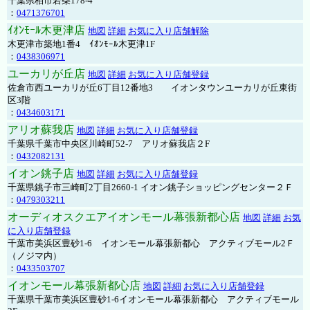
千葉県柏市若柴178-4
：
0471376701
ｲｵﾝﾓｰﾙ木更津店
地図
詳細
お気に入り店舗解除
木更津市築地1番4 ｲｵﾝﾓｰﾙ木更津1F
：
0438306971
ユーカリが丘店
地図
詳細
お気に入り店舗登録
佐倉市西ユーカリが丘6丁目12番地3 イオンタウンユーカリが丘東街
区3階
：
0434603171
アリオ蘇我店
地図
詳細
お気に入り店舗登録
千葉県千葉市中央区川崎町52-7 アリオ蘇我店２F
：
0432082131
イオン銚子店
地図
詳細
お気に入り店舗登録
千葉県銚子市三崎町2丁目2660-1 イオン銚子ショッピングセンター２Ｆ
：
0479303211
オーディオスクエアイオンモール幕張新都心店
地図
詳細
お気
に入り店舗登録
千葉市美浜区豊砂1-6 イオンモール幕張新都心 アクティブモール2Ｆ
（ノジマ内）
：
0433503707
イオンモール幕張新都心店
地図
詳細
お気に入り店舗登録
千葉県千葉市美浜区豊砂1-6イオンモール幕張新都心 アクティブモール