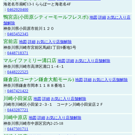
海老名市扇町13-1 ららぽーと海老名4F
：
0462920400
鴨宮店(小田原シティーモールフレスポ)
地図
詳細
お気に入り店
舗解除
神奈川県小田原市前川１２０
：
0465452345
宮前店
地図
詳細
お気に入り店舗解除
神奈川県川崎市宮前区馬絹1丁目9番地5号
：
0448718371
マルイファミリー溝口店
地図
詳細
お気に入り店舗解除
神奈川県川崎市高津区溝口１-４-１
：
0448222525
鎌倉店(コーナン鎌倉大船モール)
地図
詳細
お気に入り店舗解除
神奈川県鎌倉市岡本１１８８番地１
：
0467421422
川崎小田栄店
地図
詳細
お気に入り店舗解除
川崎市川崎区小田栄２‐３‐１ コーナン川崎小田栄店２Ｆ
：
0443287721
川崎中原店
地図
詳細
お気に入り店舗解除
神奈川県川崎市中原区宮内2-25-18
：
0447501711