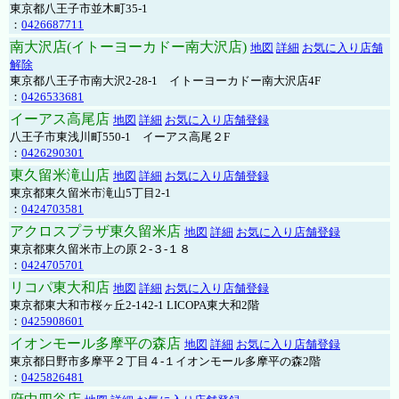
東京都八王子市並木町35-1
：
0426687711
南大沢店(イトーヨーカドー南大沢店)
地図
詳細
お気に入り店舗
解除
東京都八王子市南大沢2-28-1 イトーヨーカドー南大沢店4F
：
0426533681
イーアス高尾店
地図
詳細
お気に入り店舗登録
八王子市東浅川町550-1 イーアス高尾２F
：
0426290301
東久留米滝山店
地図
詳細
お気に入り店舗登録
東京都東久留米市滝山5丁目2-1
：
0424703581
アクロスプラザ東久留米店
地図
詳細
お気に入り店舗登録
東京都東久留米市上の原２-３-１８
：
0424705701
リコパ東大和店
地図
詳細
お気に入り店舗登録
東京都東大和市桜ヶ丘2-142-1 LICOPA東大和2階
：
0425908601
イオンモール多摩平の森店
地図
詳細
お気に入り店舗登録
東京都日野市多摩平２丁目４-１イオンモール多摩平の森2階
：
0425826481