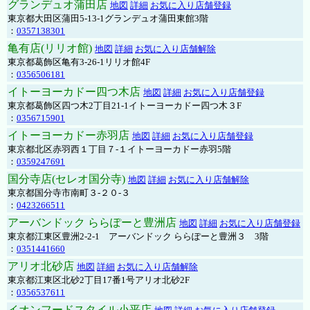
グランデュオ蒲田店
地図
詳細
お気に入り店舗登録
東京都大田区蒲田5-13-1グランデュオ蒲田東館3階
：
0357138301
亀有店(リリオ館)
地図
詳細
お気に入り店舗解除
東京都葛飾区亀有3-26-1リリオ館4F
：
0356506181
イトーヨーカドー四つ木店
地図
詳細
お気に入り店舗登録
東京都葛飾区四つ木2丁目21-1イトーヨーカドー四つ木３F
：
0356715901
イトーヨーカドー赤羽店
地図
詳細
お気に入り店舗登録
東京都北区赤羽西１丁目７-１イトーヨーカドー赤羽5階
：
0359247691
国分寺店(セレオ国分寺)
地図
詳細
お気に入り店舗解除
東京都国分寺市南町３-２０-３
：
0423266511
アーバンドック ららぽーと豊洲店
地図
詳細
お気に入り店舗登録
東京都江東区豊洲2-2-1 アーバンドック ららぽーと豊洲３ 3階
：
0351441660
アリオ北砂店
地図
詳細
お気に入り店舗解除
東京都江東区北砂2丁目17番1号アリオ北砂2F
：
0356537611
イオンフードスタイル小平店