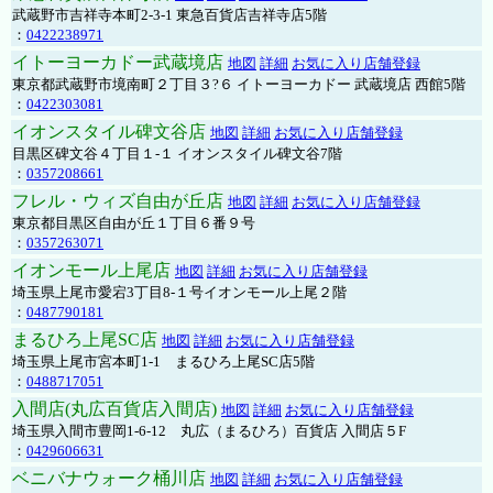
武蔵野市吉祥寺本町2-3-1 東急百貨店吉祥寺店5階
：
0422238971
イトーヨーカドー武蔵境店
地図
詳細
お気に入り店舗登録
東京都武蔵野市境南町２丁目３?６ イトーヨーカドー 武蔵境店 西館5階
：
0422303081
イオンスタイル碑文谷店
地図
詳細
お気に入り店舗登録
目黒区碑文谷４丁目１-１ イオンスタイル碑文谷7階
：
0357208661
フレル・ウィズ自由が丘店
地図
詳細
お気に入り店舗登録
東京都目黒区自由が丘１丁目６番９号
：
0357263071
イオンモール上尾店
地図
詳細
お気に入り店舗登録
埼玉県上尾市愛宕3丁目8-１号イオンモール上尾２階
：
0487790181
まるひろ上尾SC店
地図
詳細
お気に入り店舗登録
埼玉県上尾市宮本町1-1 まるひろ上尾SC店5階
：
0488717051
入間店(丸広百貨店入間店)
地図
詳細
お気に入り店舗登録
埼玉県入間市豊岡1-6-12 丸広（まるひろ）百貨店 入間店５F
：
0429606631
ベニバナウォーク桶川店
地図
詳細
お気に入り店舗登録