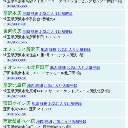
埼玉県草加市高砂２丁目７ー１ アコスショッピングセンター南館５階
：
0489205360
所沢本店
地図
詳細
お気に入り店舗解除
埼玉県所沢市小手指台5番地の4
：
0429031481
東所沢店
地図
詳細
お気に入り店舗登録
埼玉県所沢市東所沢和田３-１２-１
：
0429511545
エミテラス所沢店
地図
詳細
お気に入り店舗解除
埼玉県所沢市東住吉10番1号 エミテラス所沢 3階
：
0429033001
イオンモール北戸田店
地図
詳細
お気に入り店舗登録
戸田市美女木東1ｰ3‐1 イオンモール北戸田3階
：
0484300201
所沢北原店
地図
詳細
お気に入り店舗登録
埼玉県所沢市北原町1415-1 ザ・マーケットプレイス所沢北原2階
：
0429274001
蓮田マイン店
地図
詳細
お気に入り店舗登録
蓮田市東5-8-65 蓮田マイン1F
：
0487651291
西武飯能ペペ店
地図
詳細
お気に入り店舗登録
埼玉県飯能市仲町11-21 西武飯能ペペ3階