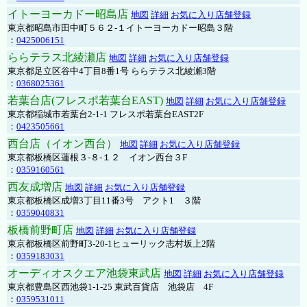
イトーヨーカドー昭島店
地図
詳細
お気に入り店舗登録
東京都昭島市田中町５６２-１イトーヨーカドー昭島３階
：
0425006151
ららテラス北綾瀬店
地図
詳細
お気に入り店舗登録
東京都足立区谷中4丁目8番1号 ららテラス北綾瀬3階
：
0368025361
若葉台店(フレスポ若葉台EAST)
地図
詳細
お気に入り店舗登録
東京都稲城市若葉台2-1-1 フレスポ若葉台EAST2F
：
0423505661
西台店（イオン西台）
地図
詳細
お気に入り店舗登録
東京都板橋区蓮根３-８-１２ イオン西台３F
：
0359160561
西友成増店
地図
詳細
お気に入り店舗登録
東京都板橋区成増3丁目11番3号 アクト1 ３階
：
0359040831
板橋前野町店
地図
詳細
お気に入り店舗登録
東京都板橋区前野町3-20-1ヒューリック志村坂上2階
：
0359183031
オーディオスクエア池袋東武店
地図
詳細
お気に入り店舗登録
東京都豊島区西池袋1-1-25 東武百貨店 池袋店 4F
：
0359531011