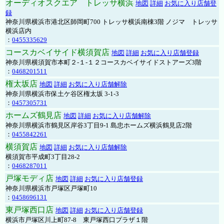
オーディオスクエア トレッサ横浜
地図
詳細
お気に入り店舗登
録
神奈川県横浜市港北区師岡町700 トレッサ横浜南棟3階 ノジマ トレッサ
横浜店内
：
0455335629
コースカベイサイド横須賀店
地図
詳細
お気に入り店舗登録
神奈川県横須賀市本町２-１-１２コースカベイサイドストアーズ3階
：
0468201511
権太坂店
地図
詳細
お気に入り店舗解除
神奈川県横浜市保土ケ谷区権太坂 3-1-3
：
0457305731
ホームズ鶴見店
地図
詳細
お気に入り店舗解除
神奈川県横浜市鶴見区岸谷3丁目9-1 島忠ホームズ横浜鶴見店2階
：
0455842261
横須賀店
地図
詳細
お気に入り店舗解除
横須賀市平成町3丁目28-2
：
0468287011
戸塚モディ店
地図
詳細
お気に入り店舗登録
神奈川県横浜市戸塚区戸塚町10
：
0458696131
東戸塚西口店
地図
詳細
お気に入り店舗登録
横浜市戸塚区川上町87-8 東戸塚西口プラザ１階