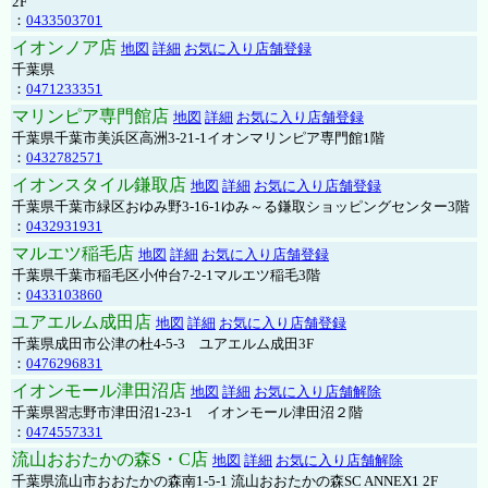
2F
：
0433503701
イオンノア店
地図
詳細
お気に入り店舗登録
千葉県
：
0471233351
マリンピア専門館店
地図
詳細
お気に入り店舗登録
千葉県千葉市美浜区高洲3-21-1イオンマリンピア専門館1階
：
0432782571
イオンスタイル鎌取店
地図
詳細
お気に入り店舗登録
千葉県千葉市緑区おゆみ野3-16-1ゆみ～る鎌取ショッピングセンター3階
：
0432931931
マルエツ稲毛店
地図
詳細
お気に入り店舗登録
千葉県千葉市稲毛区小仲台7-2-1マルエツ稲毛3階
：
0433103860
ユアエルム成田店
地図
詳細
お気に入り店舗登録
千葉県成田市公津の杜4-5-3 ユアエルム成田3F
：
0476296831
イオンモール津田沼店
地図
詳細
お気に入り店舗解除
千葉県習志野市津田沼1-23-1 イオンモール津田沼２階
：
0474557331
流山おおたかの森S・C店
地図
詳細
お気に入り店舗解除
千葉県流山市おおたかの森南1-5-1 流山おおたかの森SC ANNEX1 2F