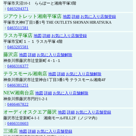
平塚市天沼10-1 ららぽーと湘南平塚3階
：
0463204371
ジアウトレット湘南平塚店
地図
詳細
お気に入り店舗登録
平塚市大神8丁目1番1号 THE OUTLETS SHONAN HIRATSUKA
：
0463511581
ラスカ平塚店
地図
詳細
お気に入り店舗登録
平塚市宝町１－１ ラスカ平塚 4階
：
0463205581
藤沢店
地図
詳細
お気に入り店舗解除
神奈川県藤沢市辻堂新町４-１-１
：
0466316377
テラスモール湘南店
地図
詳細
お気に入り店舗解除
神奈川県藤沢市辻堂神台1丁目3番1号 テラスモール湘南4F
：
0466381251
NEW湘南台店
地図
詳細
お気に入り店舗解除
神奈川県藤沢市円行1-2-1
：
0466467822
オーディオスクエア藤沢
地図
詳細
お気に入り店舗登録
藤沢市辻堂新町4-1-1 湘南モールFILL2F（ノジマ内）
：
0466310603
三浦店
地図
詳細
お気に入り店舗登録