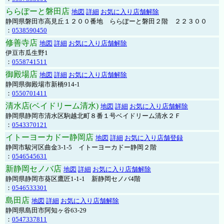
ららぽーと磐田店
地図
詳細
お気に入り店舗解除
静岡県磐田市高見丘１２００番地 ららぽーと磐田２階 ２２３００
：
0538590450
修善寺店
地図
詳細
お気に入り店舗解除
伊豆市瓜生野1
：
0558741511
御殿場店
地図
詳細
お気に入り店舗解除
静岡県御殿場市新橋914-1
：
0550701411
清水店(ベイドリーム清水)
地図
詳細
お気に入り店舗解除
静岡県静岡市清水区駒越北町８番１号ベイドリーム清水２Ｆ
：
0543370121
イトーヨーカドー静岡店
地図
詳細
お気に入り店舗登録
静岡市駿河区曲金3-1-5 イトーヨーカドー静岡２階
：
0546545631
新静岡セノバ店
地図
詳細
お気に入り店舗解除
静岡県静岡市葵区鷹匠1-1-1 新静岡セノバ4階
：
0546533301
島田店
地図
詳細
お気に入り店舗解除
静岡県島田市阿知ヶ谷63-29
：
0547337811