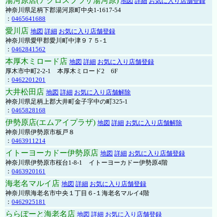
湯河原店(アクロスプラザ湯河原)
地図
詳細
お気に入り店舗登録
神奈川県足柄下郡湯河原町中央1-1617-54
：
0465641688
愛川店
地図
詳細
お気に入り店舗登録
神奈川県愛甲郡愛川町中津９７５-１
：
0462841562
本厚木ミロード店
地図
詳細
お気に入り店舗登録
厚木市中町2-2-1 本厚木ミロード2 6F
：
0462201201
大井松田店
地図
詳細
お気に入り店舗解除
神奈川県足柄上郡大井町金子字中の町325-1
：
0465828168
伊勢原店(エムアイプラザ)
地図
詳細
お気に入り店舗解除
神奈川県伊勢原市板戸８
：
0463911214
イトーヨーカドー伊勢原店
地図
詳細
お気に入り店舗登録
神奈川県伊勢原市桜台1-8-1 イトーヨーカドー伊勢原4階
：
0463920161
海老名マルイ店
地図
詳細
お気に入り店舗登録
神奈川県海老名市中央１丁目６-１海老名マルイ4階
：
0462925181
ららぽーと海老名店
地図
詳細
お気に入り店舗登録