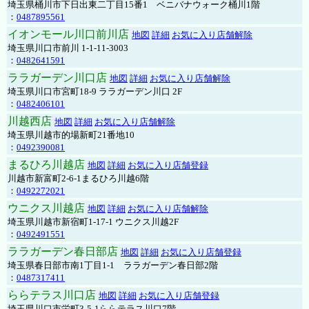
埼玉県桶川市下日出東二丁目15番1 ベニバナウォーク桶川1階
：
0487895561
イオンモール川口前川店
地図
詳細
お気に入り店舗解除
埼玉県川口市前川 1-1-11-3003
：
0482641591
ララガーデン川口店
地図
詳細
お気に入り店舗解除
埼玉県川口市宮町18-9 ララガーデン川口 2F
：
0482406101
川越西店
地図
詳細
お気に入り店舗解除
埼玉県川越市的場新町21番地10
：
0492390081
まるひろ川越店
地図
詳細
お気に入り店舗登録
川越市新富町2-6-1まるひろ川越6階
：
0492272021
ウニクス川越店
地図
詳細
お気に入り店舗解除
埼玉県川越市新宿町1-17-1 ウニクス川越2F
：
0492491551
ララガーデン春日部店
地図
詳細
お気に入り店舗登録
埼玉県春日部市南1丁目1-1 ララガーデン春日部2階
：
0487317411
ららテラス川口店
地図
詳細
お気に入り店舗登録
埼玉県川口市栄町3-5-1ららテラス川口7階