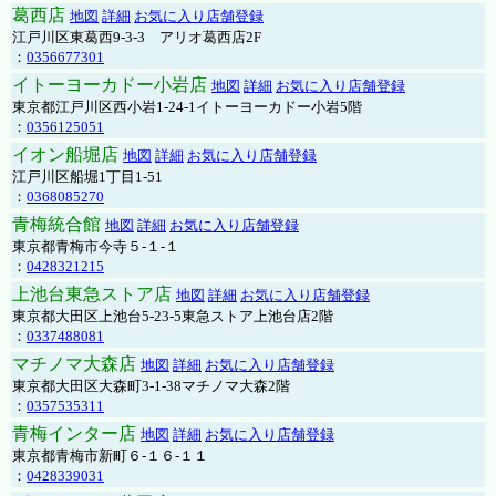
葛西店
地図
詳細
お気に入り店舗登録
江戸川区東葛西9-3-3 アリオ葛西店2F
：
0356677301
イトーヨーカドー小岩店
地図
詳細
お気に入り店舗登録
東京都江戸川区西小岩1-24-1イトーヨーカドー小岩5階
：
0356125051
イオン船堀店
地図
詳細
お気に入り店舗登録
江戸川区船堀1丁目1-51
：
0368085270
青梅統合館
地図
詳細
お気に入り店舗登録
東京都青梅市今寺５-１-１
：
0428321215
上池台東急ストア店
地図
詳細
お気に入り店舗登録
東京都大田区上池台5-23-5東急ストア上池台店2階
：
0337488081
マチノマ大森店
地図
詳細
お気に入り店舗登録
東京都大田区大森町3-1-38マチノマ大森2階
：
0357535311
青梅インター店
地図
詳細
お気に入り店舗登録
東京都青梅市新町６-１６-１１
：
0428339031