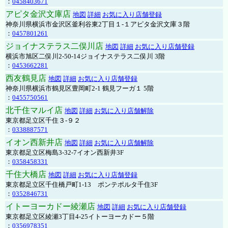
：
0458403671
アピタ金沢文庫店
地図
詳細
お気に入り店舗登録
神奈川県横浜市金沢区釜利谷東2丁目１-１アピタ金沢文庫３階
：
0457801261
ジョイナステラス二俣川店
地図
詳細
お気に入り店舗登録
横浜市旭区二俣川2-50-14ジョイナステラス二俣川 3階
：
0453662281
西友鶴見店
地図
詳細
お気に入り店舗登録
神奈川県横浜市鶴見区豊岡町2-1 鶴見フーガ１ 5階
：
0455750561
北千住マルイ店
地図
詳細
お気に入り店舗解除
東京都足立区千住３-９２
：
0338887571
イオン西新井店
地図
詳細
お気に入り店舗解除
東京都足立区梅島3-32-7イオン西新井3F
：
0358458331
千住大橋店
地図
詳細
お気に入り店舗登録
東京都足立区千住橋戸町1-13 ポンテポルタ千住3F
：
0352846731
イトーヨーカドー綾瀬店
地図
詳細
お気に入り店舗登録
東京都足立区綾瀬3丁目4-25イトーヨーカドー５階
：
0356978351