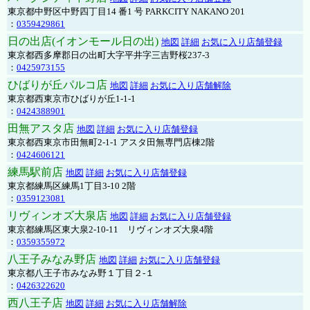
東京都中野区中野四丁目14 番1 号 PARKCITY NAKANO 201
：
0359429861
日の出店(イオンモール日の出)
地図
詳細
お気に入り店舗登録
東京都西多摩郡日の出町大字平井字三吉野桜237-3
：
0425973155
ひばりが丘パルコ店
地図
詳細
お気に入り店舗解除
東京都西東京市ひばりが丘1-1-1
：
0424388901
田無アスタ店
地図
詳細
お気に入り店舗登録
東京都西東京市田無町2-1-1 アスタ田無専門店棟2階
：
0424606121
練馬駅前店
地図
詳細
お気に入り店舗登録
東京都練馬区練馬1丁目3-10 2階
：
0359123081
リヴィンオズ大泉店
地図
詳細
お気に入り店舗登録
東京都練馬区東大泉2-10-11 リヴィンオズ大泉4階
：
0359355972
八王子みなみ野店
地図
詳細
お気に入り店舗登録
東京都八王子市みなみ野１丁目２-１
：
0426322620
西八王子店
地図
詳細
お気に入り店舗解除