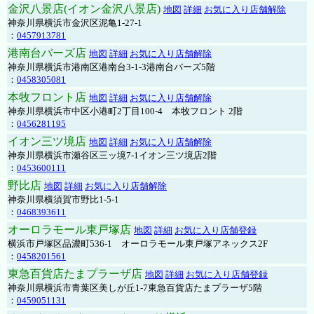
金沢八景店(イオン金沢八景店)
地図
詳細
お気に入り店舗解除
神奈川県横浜市金沢区泥亀1-27-1
：
0457913781
港南台バーズ店
地図
詳細
お気に入り店舗解除
神奈川県横浜市港南区港南台3-1-3港南台バーズ5階
：
0458305081
本牧フロント店
地図
詳細
お気に入り店舗解除
神奈川県横浜市中区小港町2丁目100-4 本牧フロント 2階
：
0456281195
イオン三ツ境店
地図
詳細
お気に入り店舗解除
神奈川県横浜市瀬谷区三ッ境7-1イオン三ツ境店2階
：
0453600111
野比店
地図
詳細
お気に入り店舗解除
神奈川県横須賀市野比1-5-1
：
0468393611
オーロラモール東戸塚店
地図
詳細
お気に入り店舗登録
横浜市戸塚区品濃町536-1 オーロラモール東戸塚アネックス2F
：
0458201561
東急百貨店たまプラーザ店
地図
詳細
お気に入り店舗登録
神奈川県横浜市青葉区美しが丘1-7東急百貨店たまプラーザ5階
：
0459051131