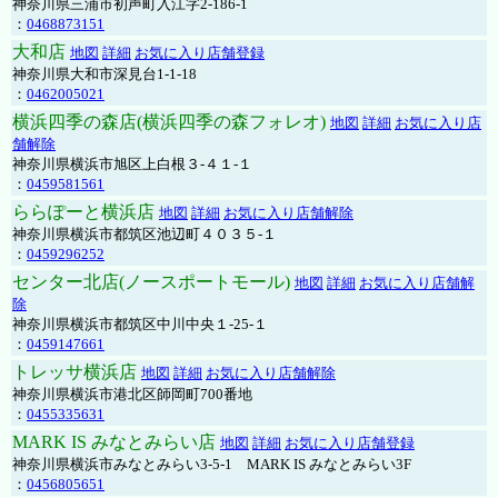
神奈川県三浦市初声町入江字2-186-1
：
0468873151
大和店
地図
詳細
お気に入り店舗登録
神奈川県大和市深見台1-1-18
：
0462005021
横浜四季の森店(横浜四季の森フォレオ)
地図
詳細
お気に入り店
舗解除
神奈川県横浜市旭区上白根３-４１-１
：
0459581561
ららぽーと横浜店
地図
詳細
お気に入り店舗解除
神奈川県横浜市都筑区池辺町４０３５-１
：
0459296252
センター北店(ノースポートモール)
地図
詳細
お気に入り店舗解
除
神奈川県横浜市都筑区中川中央１-25-１
：
0459147661
トレッサ横浜店
地図
詳細
お気に入り店舗解除
神奈川県横浜市港北区師岡町700番地
：
0455335631
MARK IS みなとみらい店
地図
詳細
お気に入り店舗登録
神奈川県横浜市みなとみらい3-5-1 MARK IS みなとみらい3F
：
0456805651