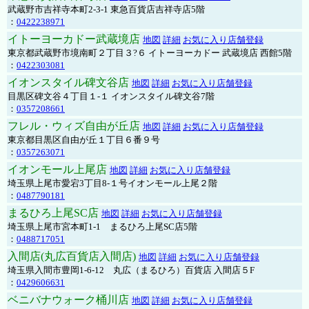
武蔵野市吉祥寺本町2-3-1 東急百貨店吉祥寺店5階
：
0422238971
イトーヨーカドー武蔵境店
地図
詳細
お気に入り店舗登録
東京都武蔵野市境南町２丁目３?６ イトーヨーカドー 武蔵境店 西館5階
：
0422303081
イオンスタイル碑文谷店
地図
詳細
お気に入り店舗登録
目黒区碑文谷４丁目１-１ イオンスタイル碑文谷7階
：
0357208661
フレル・ウィズ自由が丘店
地図
詳細
お気に入り店舗登録
東京都目黒区自由が丘１丁目６番９号
：
0357263071
イオンモール上尾店
地図
詳細
お気に入り店舗登録
埼玉県上尾市愛宕3丁目8-１号イオンモール上尾２階
：
0487790181
まるひろ上尾SC店
地図
詳細
お気に入り店舗登録
埼玉県上尾市宮本町1-1 まるひろ上尾SC店5階
：
0488717051
入間店(丸広百貨店入間店)
地図
詳細
お気に入り店舗登録
埼玉県入間市豊岡1-6-12 丸広（まるひろ）百貨店 入間店５F
：
0429606631
ベニバナウォーク桶川店
地図
詳細
お気に入り店舗登録