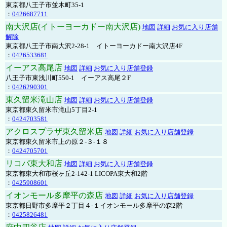
東京都八王子市並木町35-1
：
0426687711
南大沢店(イトーヨーカドー南大沢店)
地図
詳細
お気に入り店舗
解除
東京都八王子市南大沢2-28-1 イトーヨーカドー南大沢店4F
：
0426533681
イーアス高尾店
地図
詳細
お気に入り店舗登録
八王子市東浅川町550-1 イーアス高尾２F
：
0426290301
東久留米滝山店
地図
詳細
お気に入り店舗登録
東京都東久留米市滝山5丁目2-1
：
0424703581
アクロスプラザ東久留米店
地図
詳細
お気に入り店舗登録
東京都東久留米市上の原２-３-１８
：
0424705701
リコパ東大和店
地図
詳細
お気に入り店舗登録
東京都東大和市桜ヶ丘2-142-1 LICOPA東大和2階
：
0425908601
イオンモール多摩平の森店
地図
詳細
お気に入り店舗登録
東京都日野市多摩平２丁目４-１イオンモール多摩平の森2階
：
0425826481