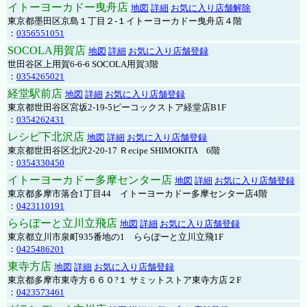
イトーヨーカドー曳舟店
地図
詳細
お気に入り店舗解除
東京都墨田区京島１丁目２-１イトーヨーカドー曳舟店４階
：
0356551051
SOCOLA用賀店
地図
詳細
お気に入り店舗登録
世田谷区上用賀6-6-6 SOCOLA用賀3階
：
0354265021
経堂駅前店
地図
詳細
お気に入り店舗登録
東京都世田谷区宮坂2-19-5ピーコックストア経堂店B1F
：
0354262431
レシピ下北沢店
地図
詳細
お気に入り店舗登録
東京都世田谷区北沢2-20-17 Ｒecipe SHIMOKITA 6階
：
0354330450
イトーヨーカドー多摩センター店
地図
詳細
お気に入り店舗登録
東京都多摩市落合1丁目44 イトーヨーカドー多摩センター店4階
：
0423110191
ららぽーと立川立飛店
地図
詳細
お気に入り店舗登録
東京都立川市泉町935番地の1 ららぽーと立川立飛1F
：
0425486201
東寺方店
地図
詳細
お気に入り店舗登録
東京都多摩市東寺方６６０?１ サミットストア東寺方店２F
：
0423573461