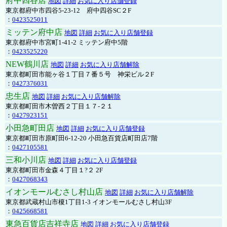
府中四谷店
地図
詳細
お気に入り店舗登録
東京都府中市四谷5-23-12 府中四谷SC２F
：
0423525011
ミッテン府中店
地図
詳細
お気に入り店舗登録
東京都府中市宮町1-41-2 ミッテン府中5階
：
0423525220
NEW鶴川店
地図
詳細
お気に入り店舗解除
東京都町田市能ヶ谷１丁目７番５号 神栄ビル２F
：
0427376031
忠生店
地図
詳細
お気に入り店舗解除
東京都町田市木曽西２丁目１７-２１
：
0427923151
小田急町田店
地図
詳細
お気に入り店舗登録
東京都町田市原町田6-12-20 小田急百貨店町田店7階
：
0427105581
三和小川店
地図
詳細
お気に入り店舗登録
東京都町田市金森４丁目１?２ 2F
：
0427068343
イオンモールむさし村山店
地図
詳細
お気に入り店舗解除
東京都武蔵村山市榎1丁目1-3 イオンモールむさし村山3F
：
0425668581
東急百貨店吉祥寺店
地図
詳細
お気に入り店舗登録