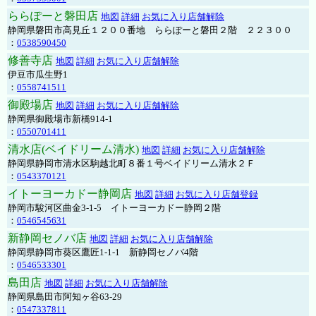
ららぽーと磐田店
地図
詳細
お気に入り店舗解除
静岡県磐田市高見丘１２００番地 ららぽーと磐田２階 ２２３００
：
0538590450
修善寺店
地図
詳細
お気に入り店舗解除
伊豆市瓜生野1
：
0558741511
御殿場店
地図
詳細
お気に入り店舗解除
静岡県御殿場市新橋914-1
：
0550701411
清水店(ベイドリーム清水)
地図
詳細
お気に入り店舗解除
静岡県静岡市清水区駒越北町８番１号ベイドリーム清水２Ｆ
：
0543370121
イトーヨーカドー静岡店
地図
詳細
お気に入り店舗登録
静岡市駿河区曲金3-1-5 イトーヨーカドー静岡２階
：
0546545631
新静岡セノバ店
地図
詳細
お気に入り店舗解除
静岡県静岡市葵区鷹匠1-1-1 新静岡セノバ4階
：
0546533301
島田店
地図
詳細
お気に入り店舗解除
静岡県島田市阿知ヶ谷63-29
：
0547337811