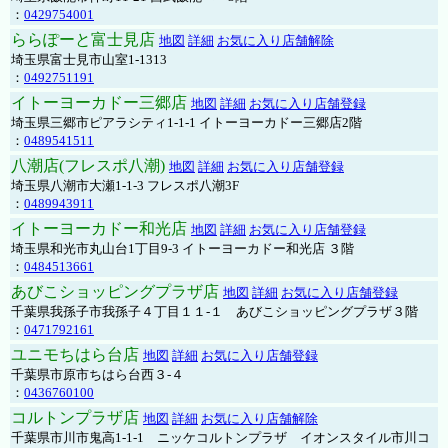
：
0429754001
ららぽーと富士見店
地図
詳細
お気に入り店舗解除
埼玉県富士見市山室1-1313
：
0492751191
イトーヨーカドー三郷店
地図
詳細
お気に入り店舗登録
埼玉県三郷市ピアラシティ1-1-1 イトーヨーカドー三郷店2階
：
0489541511
八潮店(フレスポ八潮)
地図
詳細
お気に入り店舗登録
埼玉県八潮市大瀬1-1-3 フレスポ八潮3F
：
0489943911
イトーヨーカドー和光店
地図
詳細
お気に入り店舗登録
埼玉県和光市丸山台1丁目9-3 イトーヨーカドー和光店 ３階
：
0484513661
あびこショッピングプラザ店
地図
詳細
お気に入り店舗登録
千葉県我孫子市我孫子４丁目１１-１ あびこショッピングプラザ３階
：
0471792161
ユニモちはら台店
地図
詳細
お気に入り店舗登録
千葉県市原市ちはら台西３-４
：
0436760100
コルトンプラザ店
地図
詳細
お気に入り店舗解除
千葉県市川市鬼高1-1-1 ニッケコルトンプラザ イオンスタイル市川コ