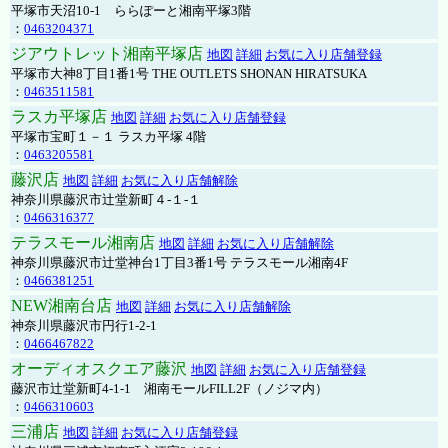
平塚市天沼10-1 ららぽーと湘南平塚3階
：
0463204371
ジアウトレット湘南平塚店
地図
詳細
お気に入り店舗登録
平塚市大神8丁目1番1号 THE OUTLETS SHONAN HIRATSUKA
：
0463511581
ラスカ平塚店
地図
詳細
お気に入り店舗登録
平塚市宝町１－１ ラスカ平塚 4階
：
0463205581
藤沢店
地図
詳細
お気に入り店舗解除
神奈川県藤沢市辻堂新町４-１-１
：
0466316377
テラスモール湘南店
地図
詳細
お気に入り店舗解除
神奈川県藤沢市辻堂神台1丁目3番1号 テラスモール湘南4F
：
0466381251
NEW湘南台店
地図
詳細
お気に入り店舗解除
神奈川県藤沢市円行1-2-1
：
0466467822
オーディオスクエア藤沢
地図
詳細
お気に入り店舗登録
藤沢市辻堂新町4-1-1 湘南モールFILL2F（ノジマ内）
：
0466310603
三浦店
地図
詳細
お気に入り店舗登録