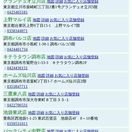
グランデュオ立川店
地図
詳細
お気に入り店舗登録
東京都立川市柴崎町三丁目2番1号グランデュオ立川5階
：
0425405181
上野マルイ店
地図
詳細
お気に入り店舗登録
東京都台東区上野6丁目15-1 上野マルイ7階
：
0358344971
調布パルコ店
地図
詳細
お気に入り店舗登録
東京都調布市小島町 1-38-1 調布パルコ5階
：
0424401734
キテラタウン調布店
地図
詳細
お気に入り店舗登録
東京都調布市菊野台1-33-3 キテラタウン調布2F
：
0424436151
ホームズ仙川店
地図
詳細
お気に入り店舗登録
東京都調布市若葉町2丁目1-7 ホームズ仙川店2階
：
0353847711
三鷹東八店
地図
詳細
お気に入り店舗登録
東京都調布市深大寺東町８丁目３３-１
：
0422706531
池袋東武店
地図
詳細
お気に入り店舗登録
豊島区西池袋1-1-25 東武百貨店 池袋店4F 8～10番地
：
0359531011
パークシティ中野店
地図
詳細
お気に入り店舗登録