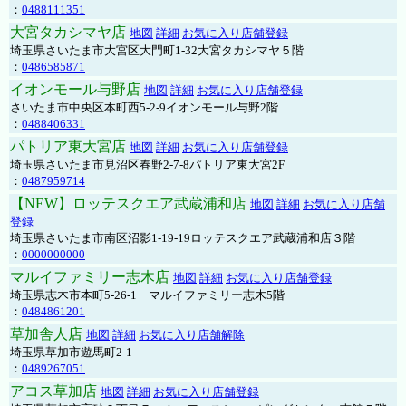
：
0488111351
大宮タカシマヤ店
地図
詳細
お気に入り店舗登録
埼玉県さいたま市大宮区大門町1-32大宮タカシマヤ５階
：
0486585871
イオンモール与野店
地図
詳細
お気に入り店舗登録
さいたま市中央区本町西5-2-9イオンモール与野2階
：
0488406331
パトリア東大宮店
地図
詳細
お気に入り店舗登録
埼玉県さいたま市見沼区春野2-7-8パトリア東大宮2F
：
0487959714
【NEW】ロッテスクエア武蔵浦和店
地図
詳細
お気に入り店舗
登録
埼玉県さいたま市南区沼影1-19-19ロッテスクエア武蔵浦和店３階
：
0000000000
マルイファミリー志木店
地図
詳細
お気に入り店舗登録
埼玉県志木市本町5-26-1 マルイファミリー志木5階
：
0484861201
草加舎人店
地図
詳細
お気に入り店舗解除
埼玉県草加市遊馬町2-1
：
0489267051
アコス草加店
地図
詳細
お気に入り店舗登録