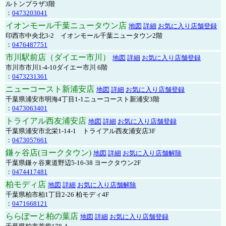
ルトンプラザ3階
：
0473203041
イオンモール千葉ニュータウン店
地図
詳細
お気に入り店舗登録
印西市中央北3-2 イオンモール千葉ニュータウン2階
：
0476487751
市川駅前店（ダイエー市川）
地図
詳細
お気に入り店舗登録
市川市市川1-4-10ダイエー市川 6階
：
0473231361
ニューコースト新浦安店
地図
詳細
お気に入り店舗登録
千葉県浦安市明海4丁目1-1ニューコースト新浦安3階
：
0473063401
トライアル西友浦安店
地図
詳細
お気に入り店舗登録
千葉県浦安市北栄1-14-1 トライアル西友浦安店3F
：
0473057661
鎌ヶ谷店(ヨークタウン)
地図
詳細
お気に入り店舗解除
千葉県鎌ヶ谷東道野辺5-16-38 ヨークタウン2F
：
0474417481
柏モディ店
地図
詳細
お気に入り店舗解除
千葉県柏市柏1丁目2-26 柏モディ4F
：
0471668121
ららぽーと柏の葉店
地図
詳細
お気に入り店舗登録