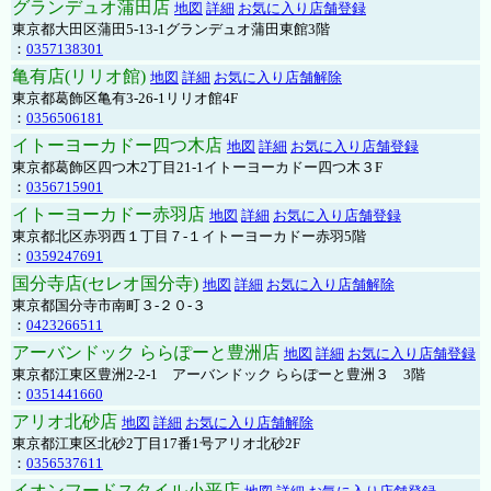
グランデュオ蒲田店
地図
詳細
お気に入り店舗登録
東京都大田区蒲田5-13-1グランデュオ蒲田東館3階
：
0357138301
亀有店(リリオ館)
地図
詳細
お気に入り店舗解除
東京都葛飾区亀有3-26-1リリオ館4F
：
0356506181
イトーヨーカドー四つ木店
地図
詳細
お気に入り店舗登録
東京都葛飾区四つ木2丁目21-1イトーヨーカドー四つ木３F
：
0356715901
イトーヨーカドー赤羽店
地図
詳細
お気に入り店舗登録
東京都北区赤羽西１丁目７-１イトーヨーカドー赤羽5階
：
0359247691
国分寺店(セレオ国分寺)
地図
詳細
お気に入り店舗解除
東京都国分寺市南町３-２０-３
：
0423266511
アーバンドック ららぽーと豊洲店
地図
詳細
お気に入り店舗登録
東京都江東区豊洲2-2-1 アーバンドック ららぽーと豊洲３ 3階
：
0351441660
アリオ北砂店
地図
詳細
お気に入り店舗解除
東京都江東区北砂2丁目17番1号アリオ北砂2F
：
0356537611
イオンフードスタイル小平店