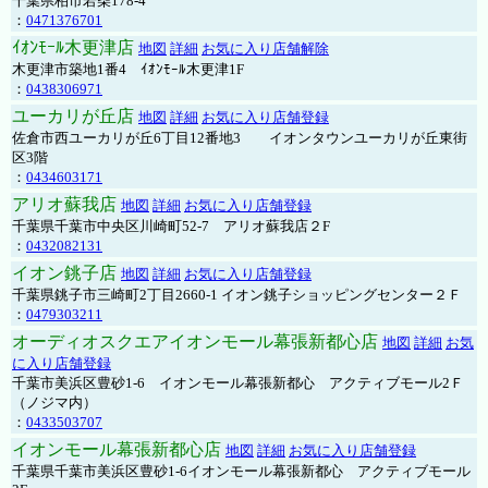
千葉県柏市若柴178-4
：
0471376701
ｲｵﾝﾓｰﾙ木更津店
地図
詳細
お気に入り店舗解除
木更津市築地1番4 ｲｵﾝﾓｰﾙ木更津1F
：
0438306971
ユーカリが丘店
地図
詳細
お気に入り店舗登録
佐倉市西ユーカリが丘6丁目12番地3 イオンタウンユーカリが丘東街
区3階
：
0434603171
アリオ蘇我店
地図
詳細
お気に入り店舗登録
千葉県千葉市中央区川崎町52-7 アリオ蘇我店２F
：
0432082131
イオン銚子店
地図
詳細
お気に入り店舗登録
千葉県銚子市三崎町2丁目2660-1 イオン銚子ショッピングセンター２Ｆ
：
0479303211
オーディオスクエアイオンモール幕張新都心店
地図
詳細
お気
に入り店舗登録
千葉市美浜区豊砂1-6 イオンモール幕張新都心 アクティブモール2Ｆ
（ノジマ内）
：
0433503707
イオンモール幕張新都心店
地図
詳細
お気に入り店舗登録
千葉県千葉市美浜区豊砂1-6イオンモール幕張新都心 アクティブモール