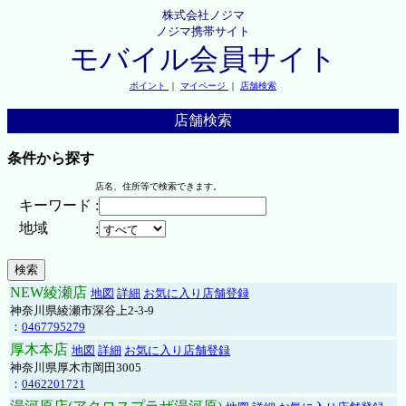
株式会社ノジマ
ノジマ携帯サイト
モバイル会員サイト
ポイント
｜
マイページ
｜
店舗検索
店舗検索
条件から探す
店名、住所等で検索できます。
キーワード
:
地域
:
NEW綾瀬店
地図
詳細
お気に入り店舗登録
神奈川県綾瀬市深谷上2-3-9
：
0467795279
厚木本店
地図
詳細
お気に入り店舗登録
神奈川県厚木市岡田3005
：
0462201721