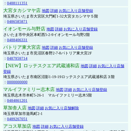
：
0488111351
大宮タカシマヤ店
地図
詳細
お気に入り店舗登録
埼玉県さいたま市大宮区大門町1-32大宮タカシマヤ５階
：
0486585871
イオンモール与野店
地図
詳細
お気に入り店舗登録
さいたま市中央区本町西5-2-9イオンモール与野2階
：
0488406331
パトリア東大宮店
地図
詳細
お気に入り店舗登録
埼玉県さいたま市見沼区春野2-7-8パトリア東大宮2F
：
0487959714
【NEW】ロッテスクエア武蔵浦和店
地図
詳細
お気に入り店舗
登録
埼玉県さいたま市南区沼影1-19-19ロッテスクエア武蔵浦和店３階
：
0000000000
マルイファミリー志木店
地図
詳細
お気に入り店舗登録
埼玉県志木市本町5-26-1 マルイファミリー志木5階
：
0484861201
草加舎人店
地図
詳細
お気に入り店舗解除
埼玉県草加市遊馬町2-1
：
0489267051
アコス草加店
地図
詳細
お気に入り店舗登録