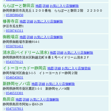
ららぽーと磐田店
地図
詳細
お気に入り店舗解除
静岡県磐田市高見丘１２００番地 ららぽーと磐田２階 ２２３００
：
0538590450
修善寺店
地図
詳細
お気に入り店舗解除
伊豆市瓜生野1
：
0558741511
御殿場店
地図
詳細
お気に入り店舗解除
静岡県御殿場市新橋914-1
：
0550701411
清水店(ベイドリーム清水)
地図
詳細
お気に入り店舗解除
静岡県静岡市清水区駒越北町８番１号ベイドリーム清水２Ｆ
：
0543370121
イトーヨーカドー静岡店
地図
詳細
お気に入り店舗登録
静岡市駿河区曲金3-1-5 イトーヨーカドー静岡２階
：
0546545631
新静岡セノバ店
地図
詳細
お気に入り店舗解除
静岡県静岡市葵区鷹匠1-1-1 新静岡セノバ4階
：
0546533301
島田店
地図
詳細
お気に入り店舗解除
静岡県島田市阿知ヶ谷63-29
：
0547337811