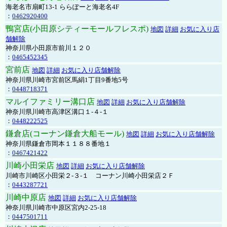
海老名市扇町13-1 ららぽーと海老名4F
：
0462920400
鴨宮店(小田原シティーモールフレスポ)
地図
詳細
お気に入り店
舗解除
神奈川県小田原市前川１２０
：
0465452345
宮前店
地図
詳細
お気に入り店舗解除
神奈川県川崎市宮前区馬絹1丁目9番地5号
：
0448718371
マルイファミリー溝口店
地図
詳細
お気に入り店舗解除
神奈川県川崎市高津区溝口１-４-１
：
0448222525
鎌倉店(コーナン鎌倉大船モール)
地図
詳細
お気に入り店舗解除
神奈川県鎌倉市岡本１１８８番地１
：
0467421422
川崎小田栄店
地図
詳細
お気に入り店舗解除
川崎市川崎区小田栄２‐３‐１ コーナン川崎小田栄店２Ｆ
：
0443287721
川崎中原店
地図
詳細
お気に入り店舗解除
神奈川県川崎市中原区宮内2-25-18
：
0447501711