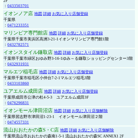
2F
：
0433503701
イオンノア店
地図
詳細
お気に入り店舗登録
千葉県
：
0471233351
マリンピア専門館店
地図
詳細
お気に入り店舗登録
千葉県千葉市美浜区高洲3-21-1イオンマリンピア専門館1階
：
0432782571
イオンスタイル鎌取店
地図
詳細
お気に入り店舗登録
千葉県千葉市緑区おゆみ野3-16-1ゆみ～る鎌取ショッピングセンター3階
：
0432931931
マルエツ稲毛店
地図
詳細
お気に入り店舗登録
千葉県千葉市稲毛区小仲台7-2-1マルエツ稲毛3階
：
0433103860
ユアエルム成田店
地図
詳細
お気に入り店舗登録
千葉県成田市公津の杜4-5-3 ユアエルム成田3F
：
0476296831
イオンモール津田沼店
地図
詳細
お気に入り店舗解除
千葉県習志野市津田沼1-23-1 イオンモール津田沼２階
：
0474557331
流山おおたかの森S・C店
地図
詳細
お気に入り店舗解除
千葉県流山市おおたかの森南1-5-1 流山おおたかの森SC ANNEX1 2F