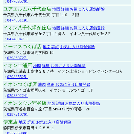
：
0477035701
ユアエルム八千代台店
地図
詳細
お気に入り店舗解除
千葉県八千代市八千代台東1丁目1-10 ３階
：
0474861191
イオン八千代緑が丘店
地図
詳細
お気に入り店舗登録
千葉県八千代市緑が丘２丁目１番３ イオン八千代緑が丘３F
：
0474804711
イーアスつくば店
地図
詳細
お気に入り店舗解除
茨城県つくば市研究学園5-19
：
0298687271
イオン土浦店
地図
詳細
お気に入り店舗解除
茨城県土浦市上高津３６７番 イオン土浦ショッピングセンター1階
：
0298355251
イオンつくば店
地図
詳細
お気に入り店舗登録
茨城県つくば市稲岡66-1 イオンモールつくば 3F
：
0298392241
イオンタウン守谷店
地図
詳細
お気に入り店舗登録
茨城県守谷市百合ヶ丘3丁目249-1ｲｵﾝﾀｳﾝ守谷・2F
：
0297210701
伊東店
地図
詳細
お気に入り店舗解除
静岡県伊東市鎌田１２８８-１
：
0557353001