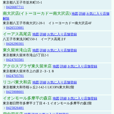
東京都八王子市並木町35-1
：
0426687711
南大沢店(イトーヨーカドー南大沢店)
地図
詳細
お気に入り店舗
解除
東京都八王子市南大沢2-28-1 イトーヨーカドー南大沢店4F
：
0426533681
イーアス高尾店
地図
詳細
お気に入り店舗登録
八王子市東浅川町550-1 イーアス高尾２F
：
0426290301
東久留米滝山店
地図
詳細
お気に入り店舗登録
東京都東久留米市滝山5丁目2-1
：
0424703581
アクロスプラザ東久留米店
地図
詳細
お気に入り店舗登録
東京都東久留米市上の原２-３-１８
：
0424705701
リコパ東大和店
地図
詳細
お気に入り店舗登録
東京都東大和市桜ヶ丘2-142-1 LICOPA東大和2階
：
0425908601
イオンモール多摩平の森店
地図
詳細
お気に入り店舗登録
東京都日野市多摩平２丁目４-１イオンモール多摩平の森2階
：
0425826481