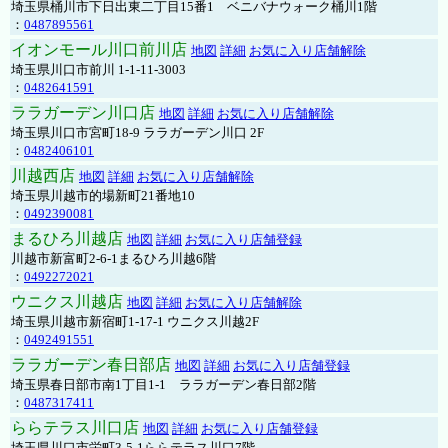
埼玉県桶川市下日出東二丁目15番1 ベニバナウォーク桶川1階
：
0487895561
イオンモール川口前川店
地図
詳細
お気に入り店舗解除
埼玉県川口市前川 1-1-11-3003
：
0482641591
ララガーデン川口店
地図
詳細
お気に入り店舗解除
埼玉県川口市宮町18-9 ララガーデン川口 2F
：
0482406101
川越西店
地図
詳細
お気に入り店舗解除
埼玉県川越市的場新町21番地10
：
0492390081
まるひろ川越店
地図
詳細
お気に入り店舗登録
川越市新富町2-6-1まるひろ川越6階
：
0492272021
ウニクス川越店
地図
詳細
お気に入り店舗解除
埼玉県川越市新宿町1-17-1 ウニクス川越2F
：
0492491551
ララガーデン春日部店
地図
詳細
お気に入り店舗登録
埼玉県春日部市南1丁目1-1 ララガーデン春日部2階
：
0487317411
ららテラス川口店
地図
詳細
お気に入り店舗登録
埼玉県川口市栄町3-5-1ららテラス川口7階