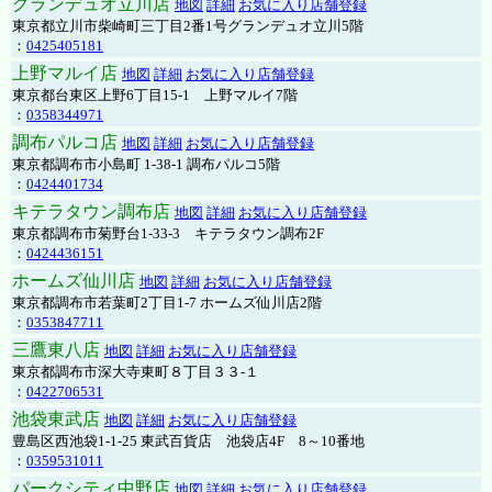
グランデュオ立川店
地図
詳細
お気に入り店舗登録
東京都立川市柴崎町三丁目2番1号グランデュオ立川5階
：
0425405181
上野マルイ店
地図
詳細
お気に入り店舗登録
東京都台東区上野6丁目15-1 上野マルイ7階
：
0358344971
調布パルコ店
地図
詳細
お気に入り店舗登録
東京都調布市小島町 1-38-1 調布パルコ5階
：
0424401734
キテラタウン調布店
地図
詳細
お気に入り店舗登録
東京都調布市菊野台1-33-3 キテラタウン調布2F
：
0424436151
ホームズ仙川店
地図
詳細
お気に入り店舗登録
東京都調布市若葉町2丁目1-7 ホームズ仙川店2階
：
0353847711
三鷹東八店
地図
詳細
お気に入り店舗登録
東京都調布市深大寺東町８丁目３３-１
：
0422706531
池袋東武店
地図
詳細
お気に入り店舗登録
豊島区西池袋1-1-25 東武百貨店 池袋店4F 8～10番地
：
0359531011
パークシティ中野店
地図
詳細
お気に入り店舗登録