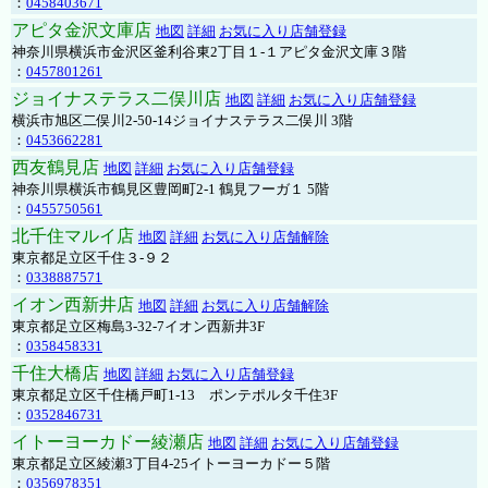
：
0458403671
アピタ金沢文庫店
地図
詳細
お気に入り店舗登録
神奈川県横浜市金沢区釜利谷東2丁目１-１アピタ金沢文庫３階
：
0457801261
ジョイナステラス二俣川店
地図
詳細
お気に入り店舗登録
横浜市旭区二俣川2-50-14ジョイナステラス二俣川 3階
：
0453662281
西友鶴見店
地図
詳細
お気に入り店舗登録
神奈川県横浜市鶴見区豊岡町2-1 鶴見フーガ１ 5階
：
0455750561
北千住マルイ店
地図
詳細
お気に入り店舗解除
東京都足立区千住３-９２
：
0338887571
イオン西新井店
地図
詳細
お気に入り店舗解除
東京都足立区梅島3-32-7イオン西新井3F
：
0358458331
千住大橋店
地図
詳細
お気に入り店舗登録
東京都足立区千住橋戸町1-13 ポンテポルタ千住3F
：
0352846731
イトーヨーカドー綾瀬店
地図
詳細
お気に入り店舗登録
東京都足立区綾瀬3丁目4-25イトーヨーカドー５階
：
0356978351