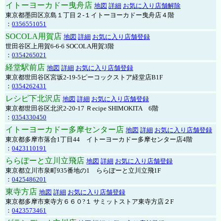
イトーヨーカドー曳舟店
地図
詳細
お気に入り店舗解除
東京都墨田区京島１丁目２-１イトーヨーカドー曳舟店４階
：
0356551051
SOCOLA用賀店
地図
詳細
お気に入り店舗登録
世田谷区上用賀6-6-6 SOCOLA用賀3階
：
0354265021
経堂駅前店
地図
詳細
お気に入り店舗登録
東京都世田谷区宮坂2-19-5ピーコックストア経堂店B1F
：
0354262431
レシピ下北沢店
地図
詳細
お気に入り店舗登録
東京都世田谷区北沢2-20-17 Ｒecipe SHIMOKITA 6階
：
0354330450
イトーヨーカドー多摩センター店
地図
詳細
お気に入り店舗登録
東京都多摩市落合1丁目44 イトーヨーカドー多摩センター店4階
：
0423110191
ららぽーと立川立飛店
地図
詳細
お気に入り店舗登録
東京都立川市泉町935番地の1 ららぽーと立川立飛1F
：
0425486201
東寺方店
地図
詳細
お気に入り店舗登録
東京都多摩市東寺方６６０?１ サミットストア東寺方店２F
：
0423573461