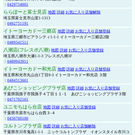
：
0429754001
ららぽーと富士見店
地図
詳細
お気に入り店舗解除
埼玉県富士見市山室1-1313
：
0492751191
イトーヨーカドー三郷店
地図
詳細
お気に入り店舗登録
埼玉県三郷市ピアラシティ1-1-1 イトーヨーカドー三郷店2階
：
0489541511
八潮店(フレスポ八潮)
地図
詳細
お気に入り店舗登録
埼玉県八潮市大瀬1-1-3 フレスポ八潮3F
：
0489943911
イトーヨーカドー和光店
地図
詳細
お気に入り店舗登録
埼玉県和光市丸山台1丁目9-3 イトーヨーカドー和光店 ３階
：
0484513661
あびこショッピングプラザ店
地図
詳細
お気に入り店舗登録
千葉県我孫子市我孫子４丁目１１-１ あびこショッピングプラザ３階
：
0471792161
ユニモちはら台店
地図
詳細
お気に入り店舗登録
千葉県市原市ちはら台西３-４
：
0436760100
コルトンプラザ店
地図
詳細
お気に入り店舗解除
千葉県市川市鬼高1-1-1 ニッケコルトンプラザ イオンスタイル市川コ