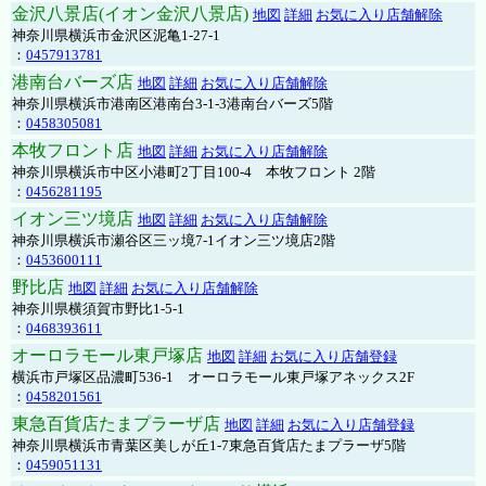
金沢八景店(イオン金沢八景店)
地図
詳細
お気に入り店舗解除
神奈川県横浜市金沢区泥亀1-27-1
：
0457913781
港南台バーズ店
地図
詳細
お気に入り店舗解除
神奈川県横浜市港南区港南台3-1-3港南台バーズ5階
：
0458305081
本牧フロント店
地図
詳細
お気に入り店舗解除
神奈川県横浜市中区小港町2丁目100-4 本牧フロント 2階
：
0456281195
イオン三ツ境店
地図
詳細
お気に入り店舗解除
神奈川県横浜市瀬谷区三ッ境7-1イオン三ツ境店2階
：
0453600111
野比店
地図
詳細
お気に入り店舗解除
神奈川県横須賀市野比1-5-1
：
0468393611
オーロラモール東戸塚店
地図
詳細
お気に入り店舗登録
横浜市戸塚区品濃町536-1 オーロラモール東戸塚アネックス2F
：
0458201561
東急百貨店たまプラーザ店
地図
詳細
お気に入り店舗登録
神奈川県横浜市青葉区美しが丘1-7東急百貨店たまプラーザ5階
：
0459051131