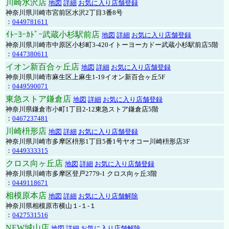
川崎水沢店
地図
詳細
お気に入り店舗登録
神奈川県川崎市宮前区水沢2丁目3番8号
：
0449781611
ｲﾄｰﾖｰｶﾄﾞｰ武蔵小杉駅前店
地図
詳細
お気に入り店舗登録
神奈川県川崎市中原区小杉町3-420イトーヨーカドー武蔵小杉駅前店5階
：
0447380611
イオン新百合ヶ丘店
地図
詳細
お気に入り店舗登録
神奈川県川崎市麻生区上麻生1-19イオン新百合ヶ丘5F
：
0449590071
東急ストア鎌倉店
地図
詳細
お気に入り店舗登録
神奈川県鎌倉市小町1丁目2-12東急ストア鎌倉店5階
：
0467237481
川崎枡形店
地図
詳細
お気に入り店舗登録
神奈川県川崎市多摩区枡形1丁目5番1号ヤオコー川崎枡形店3F
：
0449333315
クロス向ヶ丘店
地図
詳細
お気に入り店舗登録
神奈川県川崎市多摩区登戸2779-1 クロス向ヶ丘3階
：
0449118671
相模原本店
地図
詳細
お気に入り店舗解除
神奈川県相模原市横山１-１-１
：
0427531516
NEW城山店
地図
詳細
お気に入り店舗解除