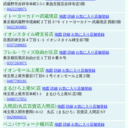
武蔵野市吉祥寺本町2-3-1 東急百貨店吉祥寺店5階
：
0422238971
イトーヨーカドー武蔵境店
地図
詳細
お気に入り店舗登録
東京都武蔵野市境南町２丁目３?６ イトーヨーカドー 武蔵境店 西館5階
：
0422303081
イオンスタイル碑文谷店
地図
詳細
お気に入り店舗登録
目黒区碑文谷４丁目１-１ イオンスタイル碑文谷7階
：
0357208661
フレル・ウィズ自由が丘店
地図
詳細
お気に入り店舗登録
東京都目黒区自由が丘１丁目６番９号
：
0357263071
イオンモール上尾店
地図
詳細
お気に入り店舗登録
埼玉県上尾市愛宕3丁目8-１号イオンモール上尾２階
：
0487790181
まるひろ上尾SC店
地図
詳細
お気に入り店舗登録
埼玉県上尾市宮本町1-1 まるひろ上尾SC店5階
：
0488717051
入間店(丸広百貨店入間店)
地図
詳細
お気に入り店舗登録
埼玉県入間市豊岡1-6-12 丸広（まるひろ）百貨店 入間店５F
：
0429606631
ベニバナウォーク桶川店
地図
詳細
お気に入り店舗登録