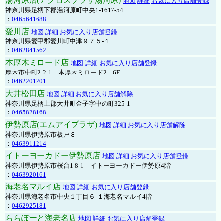
湯河原店(アクロスプラザ湯河原)
地図
詳細
お気に入り店舗登録
神奈川県足柄下郡湯河原町中央1-1617-54
：
0465641688
愛川店
地図
詳細
お気に入り店舗登録
神奈川県愛甲郡愛川町中津９７５-１
：
0462841562
本厚木ミロード店
地図
詳細
お気に入り店舗登録
厚木市中町2-2-1 本厚木ミロード2 6F
：
0462201201
大井松田店
地図
詳細
お気に入り店舗解除
神奈川県足柄上郡大井町金子字中の町325-1
：
0465828168
伊勢原店(エムアイプラザ)
地図
詳細
お気に入り店舗解除
神奈川県伊勢原市板戸８
：
0463911214
イトーヨーカドー伊勢原店
地図
詳細
お気に入り店舗登録
神奈川県伊勢原市桜台1-8-1 イトーヨーカドー伊勢原4階
：
0463920161
海老名マルイ店
地図
詳細
お気に入り店舗登録
神奈川県海老名市中央１丁目６-１海老名マルイ4階
：
0462925181
ららぽーと海老名店
地図
詳細
お気に入り店舗登録