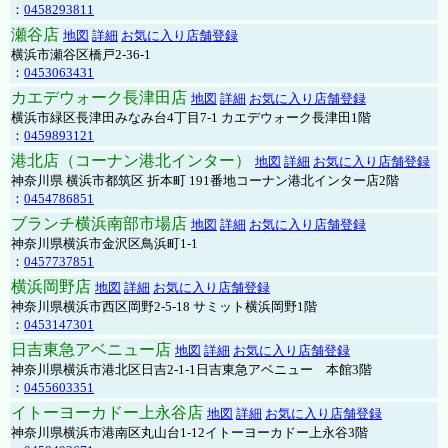
：
0458293811
瀬谷店
地図
詳細
お気に入り店舗登録
横浜市瀬谷区橋戸2-36-1
：
0453063431
カエデウォーク長津田店
地図
詳細
お気に入り店舗登録
横浜市緑区長津田みなみ台4丁目7-1 カエデウォーク長津田1階
：
0459893121
港北店（コーナン港北インター）
地図
詳細
お気に入り店舗登録
神奈川県 横浜市都筑区 折本町 191番地コーナン港北インター店2階
：
0454786851
ブランチ横浜南部市場店
地図
詳細
お気に入り店舗登録
神奈川県横浜市金沢区鳥浜町1-1
：
0457737851
横浜岡野店
地図
詳細
お気に入り店舗登録
神奈川県横浜市西区岡野2-5-18 サミット横浜岡野1階
：
0453147301
日吉東急アベニュー店
地図
詳細
お気に入り店舗登録
神奈川県横浜市港北区日吉2-1-1日吉東急アベニュー 本館3階
：
0455603351
イトーヨーカドー上永谷店
地図
詳細
お気に入り店舗登録
神奈川県横浜市港南区丸山台1-12イトーヨーカドー上永谷3階