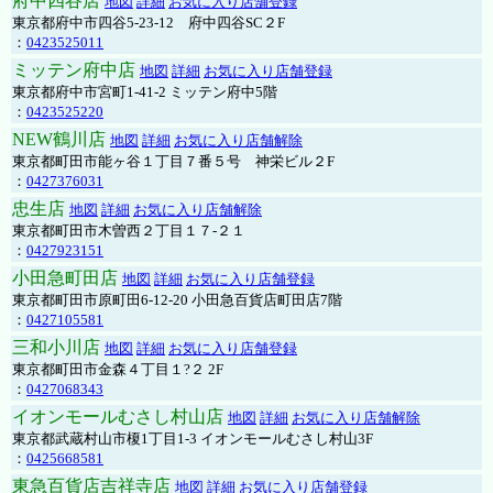
府中四谷店
地図
詳細
お気に入り店舗登録
東京都府中市四谷5-23-12 府中四谷SC２F
：
0423525011
ミッテン府中店
地図
詳細
お気に入り店舗登録
東京都府中市宮町1-41-2 ミッテン府中5階
：
0423525220
NEW鶴川店
地図
詳細
お気に入り店舗解除
東京都町田市能ヶ谷１丁目７番５号 神栄ビル２F
：
0427376031
忠生店
地図
詳細
お気に入り店舗解除
東京都町田市木曽西２丁目１７-２１
：
0427923151
小田急町田店
地図
詳細
お気に入り店舗登録
東京都町田市原町田6-12-20 小田急百貨店町田店7階
：
0427105581
三和小川店
地図
詳細
お気に入り店舗登録
東京都町田市金森４丁目１?２ 2F
：
0427068343
イオンモールむさし村山店
地図
詳細
お気に入り店舗解除
東京都武蔵村山市榎1丁目1-3 イオンモールむさし村山3F
：
0425668581
東急百貨店吉祥寺店
地図
詳細
お気に入り店舗登録