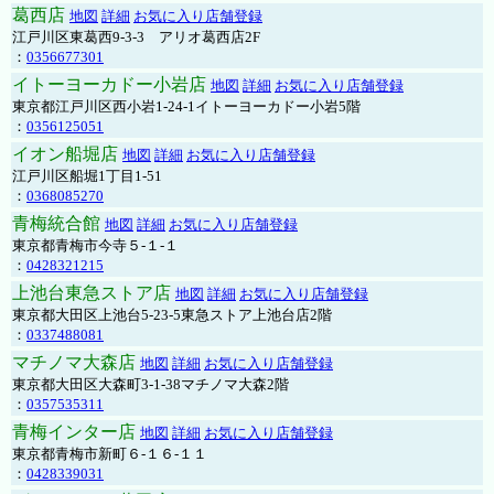
葛西店
地図
詳細
お気に入り店舗登録
江戸川区東葛西9-3-3 アリオ葛西店2F
：
0356677301
イトーヨーカドー小岩店
地図
詳細
お気に入り店舗登録
東京都江戸川区西小岩1-24-1イトーヨーカドー小岩5階
：
0356125051
イオン船堀店
地図
詳細
お気に入り店舗登録
江戸川区船堀1丁目1-51
：
0368085270
青梅統合館
地図
詳細
お気に入り店舗登録
東京都青梅市今寺５-１-１
：
0428321215
上池台東急ストア店
地図
詳細
お気に入り店舗登録
東京都大田区上池台5-23-5東急ストア上池台店2階
：
0337488081
マチノマ大森店
地図
詳細
お気に入り店舗登録
東京都大田区大森町3-1-38マチノマ大森2階
：
0357535311
青梅インター店
地図
詳細
お気に入り店舗登録
東京都青梅市新町６-１６-１１
：
0428339031