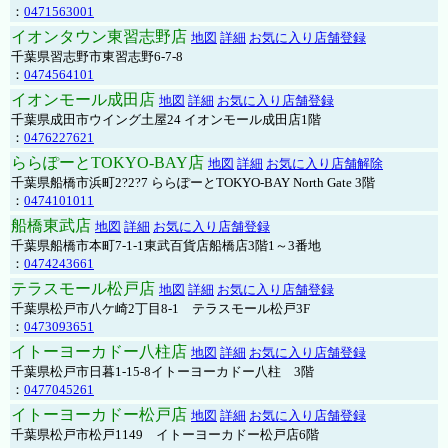
：
0471563001
イオンタウン東習志野店
地図
詳細
お気に入り店舗登録
千葉県習志野市東習志野6-7-8
：
0474564101
イオンモール成田店
地図
詳細
お気に入り店舗登録
千葉県成田市ウイング土屋24 イオンモール成田店1階
：
0476227621
ららぽーとTOKYO-BAY店
地図
詳細
お気に入り店舗解除
千葉県船橋市浜町2?2?7 ららぽーとTOKYO-BAY North Gate 3階
：
0474101011
船橋東武店
地図
詳細
お気に入り店舗登録
千葉県船橋市本町7-1-1東武百貨店船橋店3階1～3番地
：
0474243661
テラスモール松戸店
地図
詳細
お気に入り店舗登録
千葉県松戸市八ケ崎2丁目8-1 テラスモール松戸3F
：
0473093651
イトーヨーカドー八柱店
地図
詳細
お気に入り店舗登録
千葉県松戸市日暮1-15-8イトーヨーカドー八柱 3階
：
0477045261
イトーヨーカドー松戸店
地図
詳細
お気に入り店舗登録
千葉県松戸市松戸1149 イトーヨーカドー松戸店6階