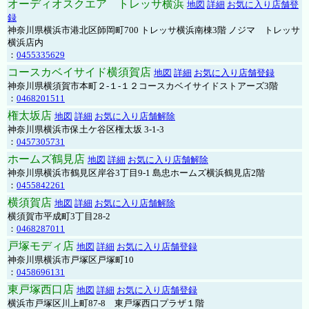
オーディオスクエア トレッサ横浜
地図
詳細
お気に入り店舗登
録
神奈川県横浜市港北区師岡町700 トレッサ横浜南棟3階 ノジマ トレッサ
横浜店内
：
0455335629
コースカベイサイド横須賀店
地図
詳細
お気に入り店舗登録
神奈川県横須賀市本町２-１-１２コースカベイサイドストアーズ3階
：
0468201511
権太坂店
地図
詳細
お気に入り店舗解除
神奈川県横浜市保土ケ谷区権太坂 3-1-3
：
0457305731
ホームズ鶴見店
地図
詳細
お気に入り店舗解除
神奈川県横浜市鶴見区岸谷3丁目9-1 島忠ホームズ横浜鶴見店2階
：
0455842261
横須賀店
地図
詳細
お気に入り店舗解除
横須賀市平成町3丁目28-2
：
0468287011
戸塚モディ店
地図
詳細
お気に入り店舗登録
神奈川県横浜市戸塚区戸塚町10
：
0458696131
東戸塚西口店
地図
詳細
お気に入り店舗登録
横浜市戸塚区川上町87-8 東戸塚西口プラザ１階