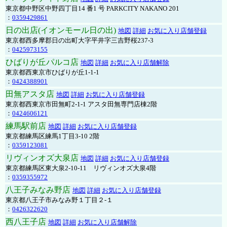
東京都中野区中野四丁目14 番1 号 PARKCITY NAKANO 201
：
0359429861
日の出店(イオンモール日の出)
地図
詳細
お気に入り店舗登録
東京都西多摩郡日の出町大字平井字三吉野桜237-3
：
0425973155
ひばりが丘パルコ店
地図
詳細
お気に入り店舗解除
東京都西東京市ひばりが丘1-1-1
：
0424388901
田無アスタ店
地図
詳細
お気に入り店舗登録
東京都西東京市田無町2-1-1 アスタ田無専門店棟2階
：
0424606121
練馬駅前店
地図
詳細
お気に入り店舗登録
東京都練馬区練馬1丁目3-10 2階
：
0359123081
リヴィンオズ大泉店
地図
詳細
お気に入り店舗登録
東京都練馬区東大泉2-10-11 リヴィンオズ大泉4階
：
0359355972
八王子みなみ野店
地図
詳細
お気に入り店舗登録
東京都八王子市みなみ野１丁目２-１
：
0426322620
西八王子店
地図
詳細
お気に入り店舗解除