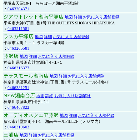
平塚市天沼10-1 ららぽーと湘南平塚3階
：
0463204371
ジアウトレット湘南平塚店
地図
詳細
お気に入り店舗登録
平塚市大神8丁目1番1号 THE OUTLETS SHONAN HIRATSUKA
：
0463511581
ラスカ平塚店
地図
詳細
お気に入り店舗登録
平塚市宝町１－１ ラスカ平塚 4階
：
0463205581
藤沢店
地図
詳細
お気に入り店舗解除
神奈川県藤沢市辻堂新町４-１-１
：
0466316377
テラスモール湘南店
地図
詳細
お気に入り店舗解除
神奈川県藤沢市辻堂神台1丁目3番1号 テラスモール湘南4F
：
0466381251
NEW湘南台店
地図
詳細
お気に入り店舗解除
神奈川県藤沢市円行1-2-1
：
0466467822
オーディオスクエア藤沢
地図
詳細
お気に入り店舗登録
藤沢市辻堂新町4-1-1 湘南モールFILL2F（ノジマ内）
：
0466310603
三浦店
地図
詳細
お気に入り店舗登録