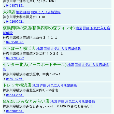
神奈川県三浦市初声町入江字2-186-1
：
0468873151
大和店
地図
詳細
お気に入り店舗登録
神奈川県大和市深見台1-1-18
：
0462005021
横浜四季の森店(横浜四季の森フォレオ)
地図
詳細
お気に入り店
舗解除
神奈川県横浜市旭区上白根３-４１-１
：
0459581561
ららぽーと横浜店
地図
詳細
お気に入り店舗解除
神奈川県横浜市都筑区池辺町４０３５-１
：
0459296252
センター北店(ノースポートモール)
地図
詳細
お気に入り店舗解
除
神奈川県横浜市都筑区中川中央１-25-１
：
0459147661
トレッサ横浜店
地図
詳細
お気に入り店舗解除
神奈川県横浜市港北区師岡町700番地
：
0455335631
MARK IS みなとみらい店
地図
詳細
お気に入り店舗登録
神奈川県横浜市みなとみらい3-5-1 MARK IS みなとみらい3F
：
0456805651