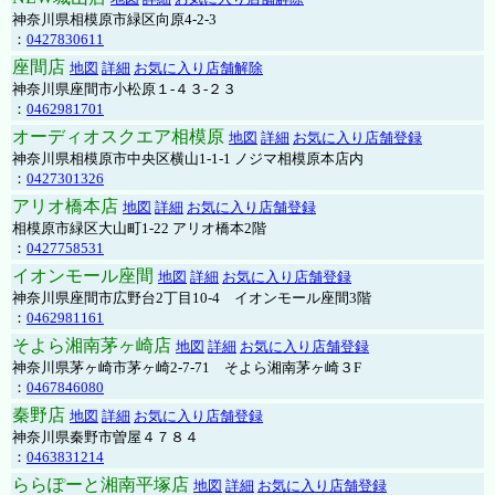
神奈川県相模原市緑区向原4-2-3
：
0427830611
座間店
地図
詳細
お気に入り店舗解除
神奈川県座間市小松原１-４３-２３
：
0462981701
オーディオスクエア相模原
地図
詳細
お気に入り店舗登録
神奈川県相模原市中央区横山1-1-1 ノジマ相模原本店内
：
0427301326
アリオ橋本店
地図
詳細
お気に入り店舗登録
相模原市緑区大山町1-22 アリオ橋本2階
：
0427758531
イオンモール座間
地図
詳細
お気に入り店舗登録
神奈川県座間市広野台2丁目10-4 イオンモール座間3階
：
0462981161
そよら湘南茅ヶ崎店
地図
詳細
お気に入り店舗登録
神奈川県茅ヶ崎市茅ヶ崎2‐7‐71 そよら湘南茅ヶ崎３F
：
0467846080
秦野店
地図
詳細
お気に入り店舗登録
神奈川県秦野市曽屋４７８４
：
0463831214
ららぽーと湘南平塚店
地図
詳細
お気に入り店舗登録