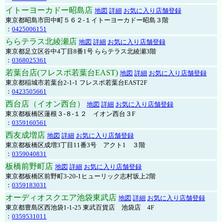
イトーヨーカドー昭島店
地図
詳細
お気に入り店舗登録
東京都昭島市田中町５６２-１イトーヨーカドー昭島３階
：
0425006151
ららテラス北綾瀬店
地図
詳細
お気に入り店舗登録
東京都足立区谷中4丁目8番1号 ららテラス北綾瀬3階
：
0368025361
若葉台店(フレスポ若葉台EAST)
地図
詳細
お気に入り店舗登録
東京都稲城市若葉台2-1-1 フレスポ若葉台EAST2F
：
0423505661
西台店（イオン西台）
地図
詳細
お気に入り店舗登録
東京都板橋区蓮根３-８-１２ イオン西台３F
：
0359160561
西友成増店
地図
詳細
お気に入り店舗登録
東京都板橋区成増3丁目11番3号 アクト1 ３階
：
0359040831
板橋前野町店
地図
詳細
お気に入り店舗登録
東京都板橋区前野町3-20-1ヒューリック志村坂上2階
：
0359183031
オーディオスクエア池袋東武店
地図
詳細
お気に入り店舗登録
東京都豊島区西池袋1-1-25 東武百貨店 池袋店 4F
：
0359531011