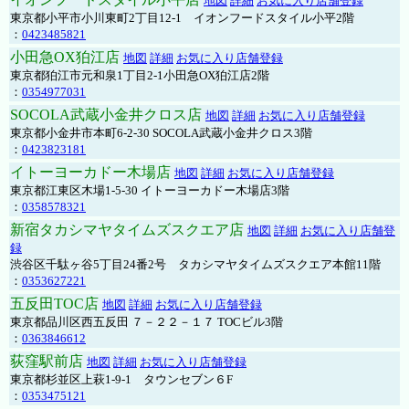
地図
詳細
お気に入り店舗登録
東京都小平市小川東町2丁目12-1 イオンフードスタイル小平2階
：
0423485821
小田急OX狛江店
地図
詳細
お気に入り店舗登録
東京都狛江市元和泉1丁目2-1小田急OX狛江店2階
：
0354977031
SOCOLA武蔵小金井クロス店
地図
詳細
お気に入り店舗登録
東京都小金井市本町6-2-30 SOCOLA武蔵小金井クロス3階
：
0423823181
イトーヨーカドー木場店
地図
詳細
お気に入り店舗登録
東京都江東区木場1-5-30 イトーヨーカドー木場店3階
：
0358578321
新宿タカシマヤタイムズスクエア店
地図
詳細
お気に入り店舗登
録
渋谷区千駄ヶ谷5丁目24番2号 タカシマヤタイムズスクエア本館11階
：
0353627221
五反田TOC店
地図
詳細
お気に入り店舗登録
東京都品川区西五反田 ７－２２－１７ TOCビル3階
：
0363846612
荻窪駅前店
地図
詳細
お気に入り店舗登録
東京都杉並区上萩1-9-1 タウンセブン６F
：
0353475121