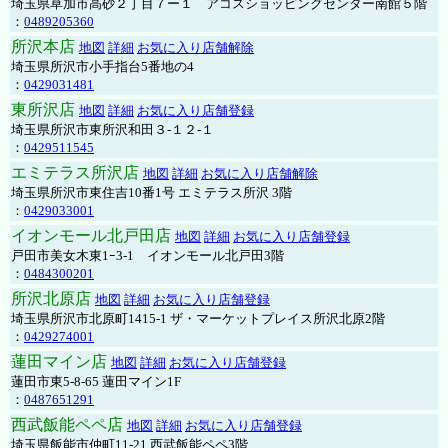
埼玉県草加市高砂２丁目７ー１ アコスショッピングセンター南館５階
：
0489205360
所沢本店
地図
詳細
お気に入り店舗解除
埼玉県所沢市小手指台5番地の4
：
0429031481
東所沢店
地図
詳細
お気に入り店舗登録
埼玉県所沢市東所沢和田３-１２-１
：
0429511545
エミテラス所沢店
地図
詳細
お気に入り店舗解除
埼玉県所沢市東住吉10番1号 エミテラス所沢 3階
：
0429033001
イオンモール北戸田店
地図
詳細
お気に入り店舗登録
戸田市美女木東1ｰ3‐1 イオンモール北戸田3階
：
0484300201
所沢北原店
地図
詳細
お気に入り店舗登録
埼玉県所沢市北原町1415-1 ザ・マーケットプレイス所沢北原2階
：
0429274001
蓮田マイン店
地図
詳細
お気に入り店舗登録
蓮田市東5-8-65 蓮田マイン1F
：
0487651291
西武飯能ペペ店
地図
詳細
お気に入り店舗登録
埼玉県飯能市仲町11-21 西武飯能ペペ3階