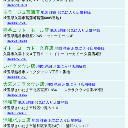
：
0482291979
モラージュ菖蒲店
地図
詳細
お気に入り店舗解除
埼玉県久喜市菖蒲町菖蒲6005番地1
：
0480872501
熊谷ニットーモール店
地図
詳細
お気に入り店舗登録
埼玉県熊谷市銀座2-245 ニットーモール3F
：
0485010600
イトーヨーカドー久喜店
地図
詳細
お気に入り店舗登録
久喜市久喜中央４丁目９-１１ イトーヨーカドー 久喜店4階
：
0480261281
レイクタウン店
地図
詳細
お気に入り店舗解除
埼玉県越谷市レイクタウン３丁目１番地１
：
0489901251
大宮ステラタウン店
地図
詳細
お気に入り店舗登録
埼玉県さいたま市北区宮原1-854-1 ステラタウン公園棟2階
：
0486618366
浦和店
地図
詳細
お気に入り店舗登録
埼玉県さいたま市緑区中尾５１０-１
：
0487124811
浦和パルコ店
地図
詳細
お気に入り店舗解除
埼玉県さいたま市浦和区東高砂町11-1浦和パルコ2F