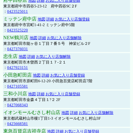
府中四谷店
地図
詳細
お気に入り店舗登録
東京都府中市四谷5-23-12 府中四谷SC２F
：
0423525011
ミッテン府中店
地図
詳細
お気に入り店舗登録
東京都府中市宮町1-41-2 ミッテン府中5階
：
0423525220
NEW鶴川店
地図
詳細
お気に入り店舗解除
東京都町田市能ヶ谷１丁目７番５号 神栄ビル２F
：
0427376031
忠生店
地図
詳細
お気に入り店舗解除
東京都町田市木曽西２丁目１７-２１
：
0427923151
小田急町田店
地図
詳細
お気に入り店舗登録
東京都町田市原町田6-12-20 小田急百貨店町田店7階
：
0427105581
三和小川店
地図
詳細
お気に入り店舗登録
東京都町田市金森４丁目１?２ 2F
：
0427068343
イオンモールむさし村山店
地図
詳細
お気に入り店舗解除
東京都武蔵村山市榎1丁目1-3 イオンモールむさし村山3F
：
0425668581
東急百貨店吉祥寺店
地図
詳細
お気に入り店舗登録