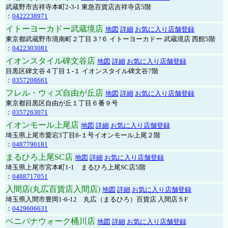
武蔵野市吉祥寺本町2-3-1 東急百貨店吉祥寺店5階
：
0422238971
イトーヨーカドー武蔵境店
地図
詳細
お気に入り店舗登録
東京都武蔵野市境南町２丁目３?６ イトーヨーカドー 武蔵境店 西館5階
：
0422303081
イオンスタイル碑文谷店
地図
詳細
お気に入り店舗登録
目黒区碑文谷４丁目１-１ イオンスタイル碑文谷7階
：
0357208661
フレル・ウィズ自由が丘店
地図
詳細
お気に入り店舗登録
東京都目黒区自由が丘１丁目６番９号
：
0357263071
イオンモール上尾店
地図
詳細
お気に入り店舗登録
埼玉県上尾市愛宕3丁目8-１号イオンモール上尾２階
：
0487790181
まるひろ上尾SC店
地図
詳細
お気に入り店舗登録
埼玉県上尾市宮本町1-1 まるひろ上尾SC店5階
：
0488717051
入間店(丸広百貨店入間店)
地図
詳細
お気に入り店舗登録
埼玉県入間市豊岡1-6-12 丸広（まるひろ）百貨店 入間店５F
：
0429606631
ベニバナウォーク桶川店
地図
詳細
お気に入り店舗登録