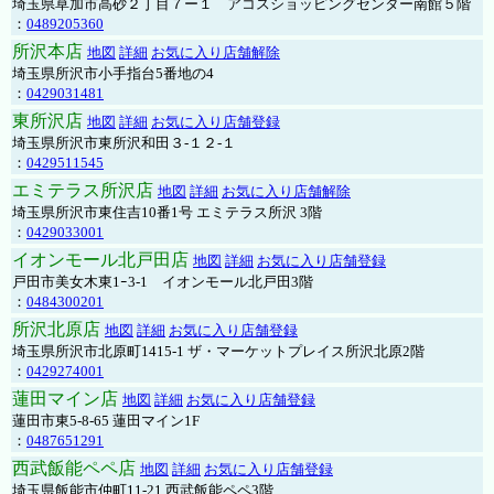
埼玉県草加市高砂２丁目７ー１ アコスショッピングセンター南館５階
：
0489205360
所沢本店
地図
詳細
お気に入り店舗解除
埼玉県所沢市小手指台5番地の4
：
0429031481
東所沢店
地図
詳細
お気に入り店舗登録
埼玉県所沢市東所沢和田３-１２-１
：
0429511545
エミテラス所沢店
地図
詳細
お気に入り店舗解除
埼玉県所沢市東住吉10番1号 エミテラス所沢 3階
：
0429033001
イオンモール北戸田店
地図
詳細
お気に入り店舗登録
戸田市美女木東1ｰ3‐1 イオンモール北戸田3階
：
0484300201
所沢北原店
地図
詳細
お気に入り店舗登録
埼玉県所沢市北原町1415-1 ザ・マーケットプレイス所沢北原2階
：
0429274001
蓮田マイン店
地図
詳細
お気に入り店舗登録
蓮田市東5-8-65 蓮田マイン1F
：
0487651291
西武飯能ペペ店
地図
詳細
お気に入り店舗登録
埼玉県飯能市仲町11-21 西武飯能ペペ3階