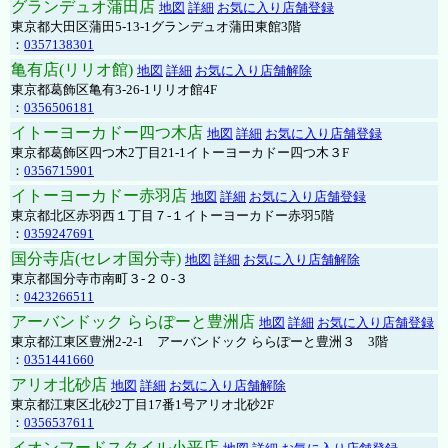
グランデュオ蒲田店
地図
詳細
お気に入り店舗登録
東京都大田区蒲田5-13-1グランデュオ蒲田東館3階
：
0357138301
亀有店(リリオ館)
地図
詳細
お気に入り店舗解除
東京都葛飾区亀有3-26-1リリオ館4F
：
0356506181
イトーヨーカドー四つ木店
地図
詳細
お気に入り店舗登録
東京都葛飾区四つ木2丁目21-1イトーヨーカドー四つ木３F
：
0356715901
イトーヨーカドー赤羽店
地図
詳細
お気に入り店舗登録
東京都北区赤羽西１丁目７-１イトーヨーカドー赤羽5階
：
0359247691
国分寺店(セレオ国分寺)
地図
詳細
お気に入り店舗解除
東京都国分寺市南町３-２０-３
：
0423266511
アーバンドック ららぽーと豊洲店
地図
詳細
お気に入り店舗登録
東京都江東区豊洲2-2-1 アーバンドック ららぽーと豊洲３ 3階
：
0351441660
アリオ北砂店
地図
詳細
お気に入り店舗解除
東京都江東区北砂2丁目17番1号アリオ北砂2F
：
0356537611
イオンフードスタイル小平店