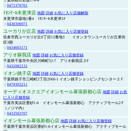
千葉県柏市若柴178-4
：
0471376701
ｲｵﾝﾓｰﾙ木更津店
地図
詳細
お気に入り店舗解除
木更津市築地1番4 ｲｵﾝﾓｰﾙ木更津1F
：
0438306971
ユーカリが丘店
地図
詳細
お気に入り店舗登録
佐倉市西ユーカリが丘6丁目12番地3 イオンタウンユーカリが丘東街
区3階
：
0434603171
アリオ蘇我店
地図
詳細
お気に入り店舗登録
千葉県千葉市中央区川崎町52-7 アリオ蘇我店２F
：
0432082131
イオン銚子店
地図
詳細
お気に入り店舗登録
千葉県銚子市三崎町2丁目2660-1 イオン銚子ショッピングセンター２Ｆ
：
0479303211
オーディオスクエアイオンモール幕張新都心店
地図
詳細
お気
に入り店舗登録
千葉市美浜区豊砂1-6 イオンモール幕張新都心 アクティブモール2Ｆ
（ノジマ内）
：
0433503707
イオンモール幕張新都心店
地図
詳細
お気に入り店舗登録
千葉県千葉市美浜区豊砂1-6イオンモール幕張新都心 アクティブモール