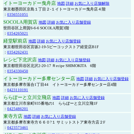
イトーヨーカドー曳舟店
地図
詳細
お気に入り店舗解除
東京都墨田区京島１丁目２-１イトーヨーカドー曳舟店４階
：
0356551051
SOCOLA用賀店
地図
詳細
お気に入り店舗登録
世田谷区上用賀6-6-6 SOCOLA用賀3階
：
0354265021
経堂駅前店
地図
詳細
お気に入り店舗登録
東京都世田谷区宮坂2-19-5ピーコックストア経堂店B1F
：
0354262431
レシピ下北沢店
地図
詳細
お気に入り店舗登録
東京都世田谷区北沢2-20-17 Ｒecipe SHIMOKITA 6階
：
0354330450
イトーヨーカドー多摩センター店
地図
詳細
お気に入り店舗登録
東京都多摩市落合1丁目44 イトーヨーカドー多摩センター店4階
：
0423110191
ららぽーと立川立飛店
地図
詳細
お気に入り店舗登録
東京都立川市泉町935番地の1 ららぽーと立川立飛1F
：
0425486201
東寺方店
地図
詳細
お気に入り店舗登録
東京都多摩市東寺方６６０?１ サミットストア東寺方店２F
：
0423573461