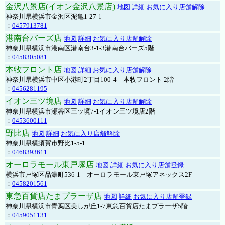
金沢八景店(イオン金沢八景店)
地図
詳細
お気に入り店舗解除
神奈川県横浜市金沢区泥亀1-27-1
：
0457913781
港南台バーズ店
地図
詳細
お気に入り店舗解除
神奈川県横浜市港南区港南台3-1-3港南台バーズ5階
：
0458305081
本牧フロント店
地図
詳細
お気に入り店舗解除
神奈川県横浜市中区小港町2丁目100-4 本牧フロント 2階
：
0456281195
イオン三ツ境店
地図
詳細
お気に入り店舗解除
神奈川県横浜市瀬谷区三ッ境7-1イオン三ツ境店2階
：
0453600111
野比店
地図
詳細
お気に入り店舗解除
神奈川県横須賀市野比1-5-1
：
0468393611
オーロラモール東戸塚店
地図
詳細
お気に入り店舗登録
横浜市戸塚区品濃町536-1 オーロラモール東戸塚アネックス2F
：
0458201561
東急百貨店たまプラーザ店
地図
詳細
お気に入り店舗登録
神奈川県横浜市青葉区美しが丘1-7東急百貨店たまプラーザ5階
：
0459051131