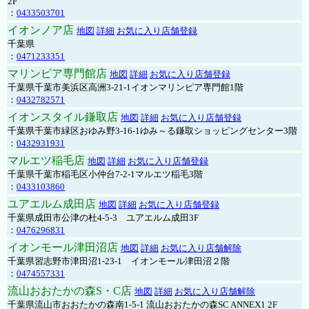
2F
：
0433503701
イオンノア店
地図
詳細
お気に入り店舗登録
千葉県
：
0471233351
マリンピア専門館店
地図
詳細
お気に入り店舗登録
千葉県千葉市美浜区高洲3-21-1イオンマリンピア専門館1階
：
0432782571
イオンスタイル鎌取店
地図
詳細
お気に入り店舗登録
千葉県千葉市緑区おゆみ野3-16-1ゆみ～る鎌取ショッピングセンター3階
：
0432931931
マルエツ稲毛店
地図
詳細
お気に入り店舗登録
千葉県千葉市稲毛区小仲台7-2-1マルエツ稲毛3階
：
0433103860
ユアエルム成田店
地図
詳細
お気に入り店舗登録
千葉県成田市公津の杜4-5-3 ユアエルム成田3F
：
0476296831
イオンモール津田沼店
地図
詳細
お気に入り店舗解除
千葉県習志野市津田沼1-23-1 イオンモール津田沼２階
：
0474557331
流山おおたかの森S・C店
地図
詳細
お気に入り店舗解除
千葉県流山市おおたかの森南1-5-1 流山おおたかの森SC ANNEX1 2F