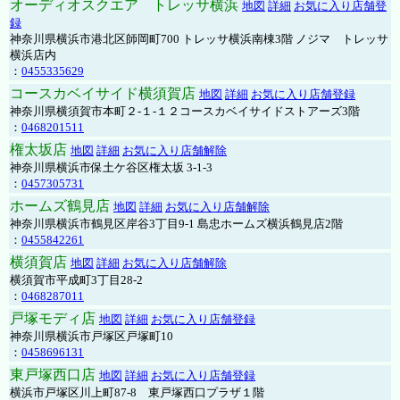
オーディオスクエア トレッサ横浜
地図
詳細
お気に入り店舗登
録
神奈川県横浜市港北区師岡町700 トレッサ横浜南棟3階 ノジマ トレッサ
横浜店内
：
0455335629
コースカベイサイド横須賀店
地図
詳細
お気に入り店舗登録
神奈川県横須賀市本町２-１-１２コースカベイサイドストアーズ3階
：
0468201511
権太坂店
地図
詳細
お気に入り店舗解除
神奈川県横浜市保土ケ谷区権太坂 3-1-3
：
0457305731
ホームズ鶴見店
地図
詳細
お気に入り店舗解除
神奈川県横浜市鶴見区岸谷3丁目9-1 島忠ホームズ横浜鶴見店2階
：
0455842261
横須賀店
地図
詳細
お気に入り店舗解除
横須賀市平成町3丁目28-2
：
0468287011
戸塚モディ店
地図
詳細
お気に入り店舗登録
神奈川県横浜市戸塚区戸塚町10
：
0458696131
東戸塚西口店
地図
詳細
お気に入り店舗登録
横浜市戸塚区川上町87-8 東戸塚西口プラザ１階