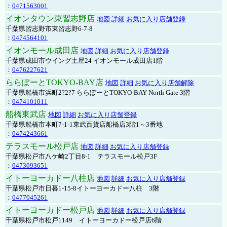
：
0471563001
イオンタウン東習志野店
地図
詳細
お気に入り店舗登録
千葉県習志野市東習志野6-7-8
：
0474564101
イオンモール成田店
地図
詳細
お気に入り店舗登録
千葉県成田市ウイング土屋24 イオンモール成田店1階
：
0476227621
ららぽーとTOKYO-BAY店
地図
詳細
お気に入り店舗解除
千葉県船橋市浜町2?2?7 ららぽーとTOKYO-BAY North Gate 3階
：
0474101011
船橋東武店
地図
詳細
お気に入り店舗登録
千葉県船橋市本町7-1-1東武百貨店船橋店3階1～3番地
：
0474243661
テラスモール松戸店
地図
詳細
お気に入り店舗登録
千葉県松戸市八ケ崎2丁目8-1 テラスモール松戸3F
：
0473093651
イトーヨーカドー八柱店
地図
詳細
お気に入り店舗登録
千葉県松戸市日暮1-15-8イトーヨーカドー八柱 3階
：
0477045261
イトーヨーカドー松戸店
地図
詳細
お気に入り店舗登録
千葉県松戸市松戸1149 イトーヨーカドー松戸店6階