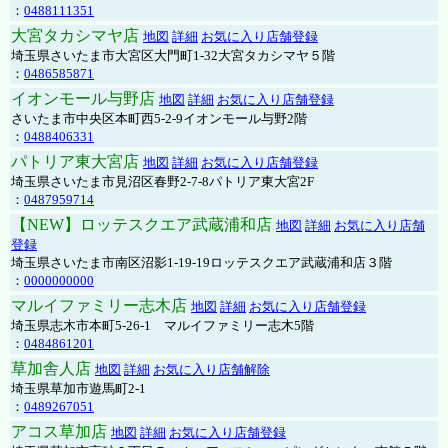
：
0488111351
大宮タカシマヤ店
地図
詳細
お気に入り店舗登録
埼玉県さいたま市大宮区大門町1-32大宮タカシマヤ５階
：
0486585871
イオンモール与野店
地図
詳細
お気に入り店舗登録
さいたま市中央区本町西5-2-9イオンモール与野2階
：
0488406331
パトリア東大宮店
地図
詳細
お気に入り店舗登録
埼玉県さいたま市見沼区春野2-7-8パトリア東大宮2F
：
0487959714
【NEW】ロッテスクエア武蔵浦和店
地図
詳細
お気に入り店舗
登録
埼玉県さいたま市南区沼影1-19-19ロッテスクエア武蔵浦和店３階
：
0000000000
マルイファミリー志木店
地図
詳細
お気に入り店舗登録
埼玉県志木市本町5-26-1 マルイファミリー志木5階
：
0484861201
草加舎人店
地図
詳細
お気に入り店舗解除
埼玉県草加市遊馬町2-1
：
0489267051
アコス草加店
地図
詳細
お気に入り店舗登録