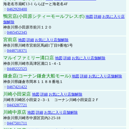
海老名市扇町13-1 ららぽーと海老名4F
：
0462920400
鴨宮店(小田原シティーモールフレスポ)
地図
詳細
お気に入り店
舗解除
神奈川県小田原市前川１２０
：
0465452345
宮前店
地図
詳細
お気に入り店舗解除
神奈川県川崎市宮前区馬絹1丁目9番地5号
：
0448718371
マルイファミリー溝口店
地図
詳細
お気に入り店舗解除
神奈川県川崎市高津区溝口１-４-１
：
0448222525
鎌倉店(コーナン鎌倉大船モール)
地図
詳細
お気に入り店舗解除
神奈川県鎌倉市岡本１１８８番地１
：
0467421422
川崎小田栄店
地図
詳細
お気に入り店舗解除
川崎市川崎区小田栄２‐３‐１ コーナン川崎小田栄店２Ｆ
：
0443287721
川崎中原店
地図
詳細
お気に入り店舗解除
神奈川県川崎市中原区宮内2-25-18
：
0447501711