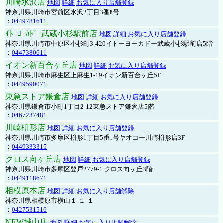
川崎水沢店
地図
詳細
お気に入り店舗登録
神奈川県川崎市宮前区水沢2丁目3番8号
：
0449781611
ｲﾄｰﾖｰｶﾄﾞｰ武蔵小杉駅前店
地図
詳細
お気に入り店舗登録
神奈川県川崎市中原区小杉町3-420イトーヨーカドー武蔵小杉駅前店5階
：
0447380611
イオン新百合ヶ丘店
地図
詳細
お気に入り店舗登録
神奈川県川崎市麻生区上麻生1-19イオン新百合ヶ丘5F
：
0449590071
東急ストア鎌倉店
地図
詳細
お気に入り店舗登録
神奈川県鎌倉市小町1丁目2-12東急ストア鎌倉店5階
：
0467237481
川崎枡形店
地図
詳細
お気に入り店舗登録
神奈川県川崎市多摩区枡形1丁目5番1号ヤオコー川崎枡形店3F
：
0449333315
クロス向ヶ丘店
地図
詳細
お気に入り店舗登録
神奈川県川崎市多摩区登戸2779-1 クロス向ヶ丘3階
：
0449118671
相模原本店
地図
詳細
お気に入り店舗解除
神奈川県相模原市横山１-１-１
：
0427531516
NEW城山店
地図
詳細
お気に入り店舗解除