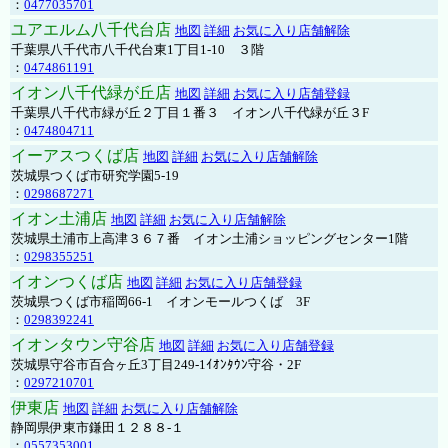
：
0477035701
ユアエルム八千代台店
地図
詳細
お気に入り店舗解除
千葉県八千代市八千代台東1丁目1-10 ３階
：
0474861191
イオン八千代緑が丘店
地図
詳細
お気に入り店舗登録
千葉県八千代市緑が丘２丁目１番３ イオン八千代緑が丘３F
：
0474804711
イーアスつくば店
地図
詳細
お気に入り店舗解除
茨城県つくば市研究学園5-19
：
0298687271
イオン土浦店
地図
詳細
お気に入り店舗解除
茨城県土浦市上高津３６７番 イオン土浦ショッピングセンター1階
：
0298355251
イオンつくば店
地図
詳細
お気に入り店舗登録
茨城県つくば市稲岡66-1 イオンモールつくば 3F
：
0298392241
イオンタウン守谷店
地図
詳細
お気に入り店舗登録
茨城県守谷市百合ヶ丘3丁目249-1ｲｵﾝﾀｳﾝ守谷・2F
：
0297210701
伊東店
地図
詳細
お気に入り店舗解除
静岡県伊東市鎌田１２８８-１
：
0557353001