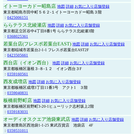
イトーヨーカドー昭島店
地図
詳細
お気に入り店舗登録
東京都昭島市田中町５６２-１イトーヨーカドー昭島３階
：
0425006151
ららテラス北綾瀬店
地図
詳細
お気に入り店舗登録
東京都足立区谷中4丁目8番1号 ららテラス北綾瀬3階
：
0368025361
若葉台店(フレスポ若葉台EAST)
地図
詳細
お気に入り店舗登録
東京都稲城市若葉台2-1-1 フレスポ若葉台EAST2F
：
0423505661
西台店（イオン西台）
地図
詳細
お気に入り店舗登録
東京都板橋区蓮根３-８-１２ イオン西台３F
：
0359160561
西友成増店
地図
詳細
お気に入り店舗登録
東京都板橋区成増3丁目11番3号 アクト1 ３階
：
0359040831
板橋前野町店
地図
詳細
お気に入り店舗登録
東京都板橋区前野町3-20-1ヒューリック志村坂上2階
：
0359183031
オーディオスクエア池袋東武店
地図
詳細
お気に入り店舗登録
東京都豊島区西池袋1-1-25 東武百貨店 池袋店 4F
：
0359531011