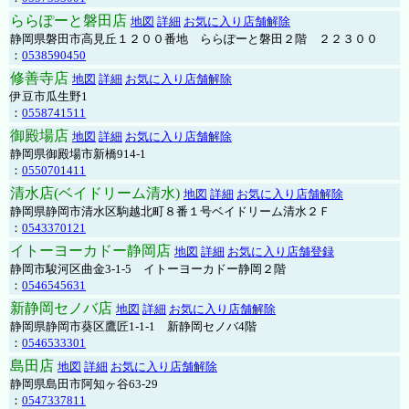
ららぽーと磐田店
地図
詳細
お気に入り店舗解除
静岡県磐田市高見丘１２００番地 ららぽーと磐田２階 ２２３００
：
0538590450
修善寺店
地図
詳細
お気に入り店舗解除
伊豆市瓜生野1
：
0558741511
御殿場店
地図
詳細
お気に入り店舗解除
静岡県御殿場市新橋914-1
：
0550701411
清水店(ベイドリーム清水)
地図
詳細
お気に入り店舗解除
静岡県静岡市清水区駒越北町８番１号ベイドリーム清水２Ｆ
：
0543370121
イトーヨーカドー静岡店
地図
詳細
お気に入り店舗登録
静岡市駿河区曲金3-1-5 イトーヨーカドー静岡２階
：
0546545631
新静岡セノバ店
地図
詳細
お気に入り店舗解除
静岡県静岡市葵区鷹匠1-1-1 新静岡セノバ4階
：
0546533301
島田店
地図
詳細
お気に入り店舗解除
静岡県島田市阿知ヶ谷63-29
：
0547337811