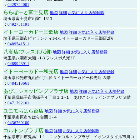
：
0429754001
ららぽーと富士見店
地図
詳細
お気に入り店舗解除
埼玉県富士見市山室1-1313
：
0492751191
イトーヨーカドー三郷店
地図
詳細
お気に入り店舗登録
埼玉県三郷市ピアラシティ1-1-1 イトーヨーカドー三郷店2階
：
0489541511
八潮店(フレスポ八潮)
地図
詳細
お気に入り店舗登録
埼玉県八潮市大瀬1-1-3 フレスポ八潮3F
：
0489943911
イトーヨーカドー和光店
地図
詳細
お気に入り店舗登録
埼玉県和光市丸山台1丁目9-3 イトーヨーカドー和光店 ３階
：
0484513661
あびこショッピングプラザ店
地図
詳細
お気に入り店舗登録
千葉県我孫子市我孫子４丁目１１-１ あびこショッピングプラザ３階
：
0471792161
ユニモちはら台店
地図
詳細
お気に入り店舗登録
千葉県市原市ちはら台西３-４
：
0436760100
コルトンプラザ店
地図
詳細
お気に入り店舗解除
千葉県市川市鬼高1-1-1 ニッケコルトンプラザ イオンスタイル市川コ