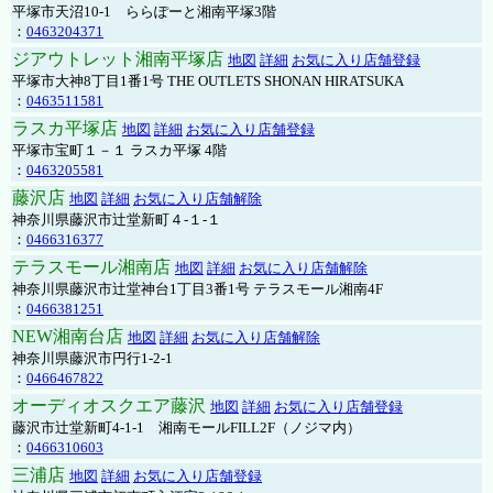
平塚市天沼10-1 ららぽーと湘南平塚3階
：
0463204371
ジアウトレット湘南平塚店
地図
詳細
お気に入り店舗登録
平塚市大神8丁目1番1号 THE OUTLETS SHONAN HIRATSUKA
：
0463511581
ラスカ平塚店
地図
詳細
お気に入り店舗登録
平塚市宝町１－１ ラスカ平塚 4階
：
0463205581
藤沢店
地図
詳細
お気に入り店舗解除
神奈川県藤沢市辻堂新町４-１-１
：
0466316377
テラスモール湘南店
地図
詳細
お気に入り店舗解除
神奈川県藤沢市辻堂神台1丁目3番1号 テラスモール湘南4F
：
0466381251
NEW湘南台店
地図
詳細
お気に入り店舗解除
神奈川県藤沢市円行1-2-1
：
0466467822
オーディオスクエア藤沢
地図
詳細
お気に入り店舗登録
藤沢市辻堂新町4-1-1 湘南モールFILL2F（ノジマ内）
：
0466310603
三浦店
地図
詳細
お気に入り店舗登録