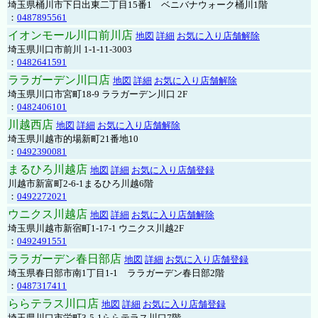
埼玉県桶川市下日出東二丁目15番1 ベニバナウォーク桶川1階
：
0487895561
イオンモール川口前川店
地図
詳細
お気に入り店舗解除
埼玉県川口市前川 1-1-11-3003
：
0482641591
ララガーデン川口店
地図
詳細
お気に入り店舗解除
埼玉県川口市宮町18-9 ララガーデン川口 2F
：
0482406101
川越西店
地図
詳細
お気に入り店舗解除
埼玉県川越市的場新町21番地10
：
0492390081
まるひろ川越店
地図
詳細
お気に入り店舗登録
川越市新富町2-6-1まるひろ川越6階
：
0492272021
ウニクス川越店
地図
詳細
お気に入り店舗解除
埼玉県川越市新宿町1-17-1 ウニクス川越2F
：
0492491551
ララガーデン春日部店
地図
詳細
お気に入り店舗登録
埼玉県春日部市南1丁目1-1 ララガーデン春日部2階
：
0487317411
ららテラス川口店
地図
詳細
お気に入り店舗登録
埼玉県川口市栄町3-5-1ららテラス川口7階