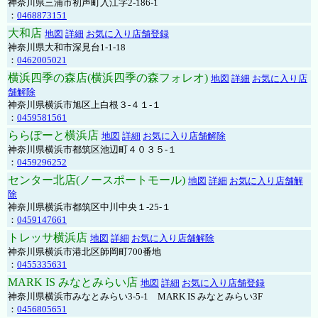
神奈川県三浦市初声町入江字2-186-1
：
0468873151
大和店
地図
詳細
お気に入り店舗登録
神奈川県大和市深見台1-1-18
：
0462005021
横浜四季の森店(横浜四季の森フォレオ)
地図
詳細
お気に入り店
舗解除
神奈川県横浜市旭区上白根３-４１-１
：
0459581561
ららぽーと横浜店
地図
詳細
お気に入り店舗解除
神奈川県横浜市都筑区池辺町４０３５-１
：
0459296252
センター北店(ノースポートモール)
地図
詳細
お気に入り店舗解
除
神奈川県横浜市都筑区中川中央１-25-１
：
0459147661
トレッサ横浜店
地図
詳細
お気に入り店舗解除
神奈川県横浜市港北区師岡町700番地
：
0455335631
MARK IS みなとみらい店
地図
詳細
お気に入り店舗登録
神奈川県横浜市みなとみらい3-5-1 MARK IS みなとみらい3F
：
0456805651