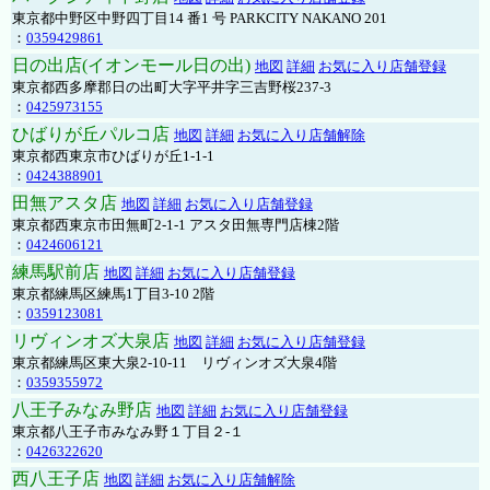
東京都中野区中野四丁目14 番1 号 PARKCITY NAKANO 201
：
0359429861
日の出店(イオンモール日の出)
地図
詳細
お気に入り店舗登録
東京都西多摩郡日の出町大字平井字三吉野桜237-3
：
0425973155
ひばりが丘パルコ店
地図
詳細
お気に入り店舗解除
東京都西東京市ひばりが丘1-1-1
：
0424388901
田無アスタ店
地図
詳細
お気に入り店舗登録
東京都西東京市田無町2-1-1 アスタ田無専門店棟2階
：
0424606121
練馬駅前店
地図
詳細
お気に入り店舗登録
東京都練馬区練馬1丁目3-10 2階
：
0359123081
リヴィンオズ大泉店
地図
詳細
お気に入り店舗登録
東京都練馬区東大泉2-10-11 リヴィンオズ大泉4階
：
0359355972
八王子みなみ野店
地図
詳細
お気に入り店舗登録
東京都八王子市みなみ野１丁目２-１
：
0426322620
西八王子店
地図
詳細
お気に入り店舗解除