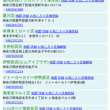
湯河原店(アクロスプラザ湯河原)
地図
詳細
お気に入り店舗登録
神奈川県足柄下郡湯河原町中央1-1617-54
：
0465641688
愛川店
地図
詳細
お気に入り店舗登録
神奈川県愛甲郡愛川町中津９７５-１
：
0462841562
本厚木ミロード店
地図
詳細
お気に入り店舗登録
厚木市中町2-2-1 本厚木ミロード2 6F
：
0462201201
大井松田店
地図
詳細
お気に入り店舗解除
神奈川県足柄上郡大井町金子字中の町325-1
：
0465828168
伊勢原店(エムアイプラザ)
地図
詳細
お気に入り店舗解除
神奈川県伊勢原市板戸８
：
0463911214
イトーヨーカドー伊勢原店
地図
詳細
お気に入り店舗登録
神奈川県伊勢原市桜台1-8-1 イトーヨーカドー伊勢原4階
：
0463920161
海老名マルイ店
地図
詳細
お気に入り店舗登録
神奈川県海老名市中央１丁目６-１海老名マルイ4階
：
0462925181
ららぽーと海老名店
地図
詳細
お気に入り店舗登録