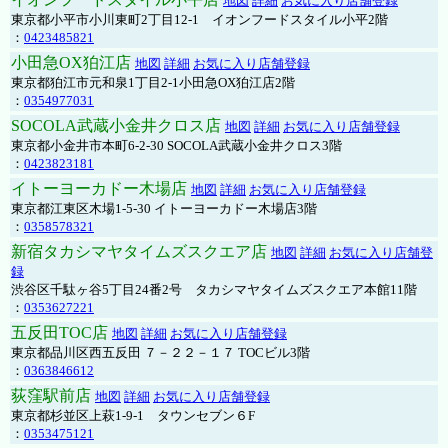
地図
詳細
お気に入り店舗登録
東京都小平市小川東町2丁目12-1 イオンフードスタイル小平2階
：
0423485821
小田急OX狛江店
地図
詳細
お気に入り店舗登録
東京都狛江市元和泉1丁目2-1小田急OX狛江店2階
：
0354977031
SOCOLA武蔵小金井クロス店
地図
詳細
お気に入り店舗登録
東京都小金井市本町6-2-30 SOCOLA武蔵小金井クロス3階
：
0423823181
イトーヨーカドー木場店
地図
詳細
お気に入り店舗登録
東京都江東区木場1-5-30 イトーヨーカドー木場店3階
：
0358578321
新宿タカシマヤタイムズスクエア店
地図
詳細
お気に入り店舗登
録
渋谷区千駄ヶ谷5丁目24番2号 タカシマヤタイムズスクエア本館11階
：
0353627221
五反田TOC店
地図
詳細
お気に入り店舗登録
東京都品川区西五反田 ７－２２－１７ TOCビル3階
：
0363846612
荻窪駅前店
地図
詳細
お気に入り店舗登録
東京都杉並区上萩1-9-1 タウンセブン６F
：
0353475121