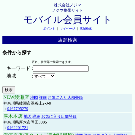
株式会社ノジマ
ノジマ携帯サイト
モバイル会員サイト
ポイント
｜
マイページ
｜
店舗検索
店舗検索
条件から探す
店名、住所等で検索できます。
キーワード
:
地域
:
NEW綾瀬店
地図
詳細
お気に入り店舗登録
神奈川県綾瀬市深谷上2-3-9
：
0467795279
厚木本店
地図
詳細
お気に入り店舗登録
神奈川県厚木市岡田3005
：
0462201721