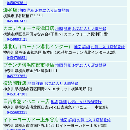
：
0458293811
瀬谷店
地図
詳細
お気に入り店舗登録
横浜市瀬谷区橋戸2-36-1
：
0453063431
カエデウォーク長津田店
地図
詳細
お気に入り店舗登録
横浜市緑区長津田みなみ台4丁目7-1 カエデウォーク長津田1階
：
0459893121
港北店（コーナン港北インター）
地図
詳細
お気に入り店舗登録
神奈川県 横浜市都筑区 折本町 191番地コーナン港北インター店2階
：
0454786851
ブランチ横浜南部市場店
地図
詳細
お気に入り店舗登録
神奈川県横浜市金沢区鳥浜町1-1
：
0457737851
横浜岡野店
地図
詳細
お気に入り店舗登録
神奈川県横浜市西区岡野2-5-18 サミット横浜岡野1階
：
0453147301
日吉東急アベニュー店
地図
詳細
お気に入り店舗登録
神奈川県横浜市港北区日吉2-1-1日吉東急アベニュー 本館3階
：
0455603351
イトーヨーカドー上永谷店
地図
詳細
お気に入り店舗登録
神奈川県横浜市港南区丸山台1-12イトーヨーカドー上永谷3階