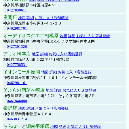
神奈川県相模原市緑区向原4-2-3
：
0427830611
座間店
地図
詳細
お気に入り店舗解除
神奈川県座間市小松原１-４３-２３
：
0462981701
オーディオスクエア相模原
地図
詳細
お気に入り店舗登録
神奈川県相模原市中央区横山1-1-1 ノジマ相模原本店内
：
0427301326
アリオ橋本店
地図
詳細
お気に入り店舗登録
相模原市緑区大山町1-22 アリオ橋本2階
：
0427758531
イオンモール座間
地図
詳細
お気に入り店舗登録
神奈川県座間市広野台2丁目10-4 イオンモール座間3階
：
0462981161
そよら湘南茅ヶ崎店
地図
詳細
お気に入り店舗登録
神奈川県茅ヶ崎市茅ヶ崎2‐7‐71 そよら湘南茅ヶ崎３F
：
0467846080
秦野店
地図
詳細
お気に入り店舗登録
神奈川県秦野市曽屋４７８４
：
0463831214
ららぽーと湘南平塚店
地図
詳細
お気に入り店舗登録