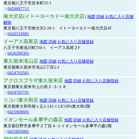
東京都八王子市並木町35-1
：
0426687711
南大沢店(イトーヨーカドー南大沢店)
地図
詳細
お気に入り店舗
解除
東京都八王子市南大沢2-28-1 イトーヨーカドー南大沢店4F
：
0426533681
イーアス高尾店
地図
詳細
お気に入り店舗登録
八王子市東浅川町550-1 イーアス高尾２F
：
0426290301
東久留米滝山店
地図
詳細
お気に入り店舗登録
東京都東久留米市滝山5丁目2-1
：
0424703581
アクロスプラザ東久留米店
地図
詳細
お気に入り店舗登録
東京都東久留米市上の原２-３-１８
：
0424705701
リコパ東大和店
地図
詳細
お気に入り店舗登録
東京都東大和市桜ヶ丘2-142-1 LICOPA東大和2階
：
0425908601
イオンモール多摩平の森店
地図
詳細
お気に入り店舗登録
東京都日野市多摩平２丁目４-１イオンモール多摩平の森2階
：
0425826481