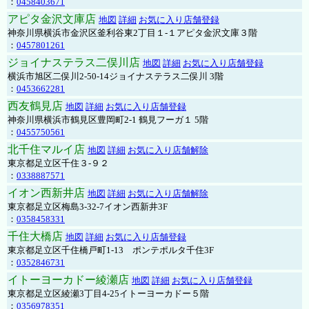
：
0458403671
アピタ金沢文庫店
地図
詳細
お気に入り店舗登録
神奈川県横浜市金沢区釜利谷東2丁目１-１アピタ金沢文庫３階
：
0457801261
ジョイナステラス二俣川店
地図
詳細
お気に入り店舗登録
横浜市旭区二俣川2-50-14ジョイナステラス二俣川 3階
：
0453662281
西友鶴見店
地図
詳細
お気に入り店舗登録
神奈川県横浜市鶴見区豊岡町2-1 鶴見フーガ１ 5階
：
0455750561
北千住マルイ店
地図
詳細
お気に入り店舗解除
東京都足立区千住３-９２
：
0338887571
イオン西新井店
地図
詳細
お気に入り店舗解除
東京都足立区梅島3-32-7イオン西新井3F
：
0358458331
千住大橋店
地図
詳細
お気に入り店舗登録
東京都足立区千住橋戸町1-13 ポンテポルタ千住3F
：
0352846731
イトーヨーカドー綾瀬店
地図
詳細
お気に入り店舗登録
東京都足立区綾瀬3丁目4-25イトーヨーカドー５階
：
0356978351