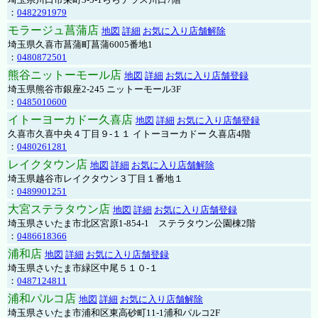
：
0482291979
モラージュ菖蒲店
地図
詳細
お気に入り店舗解除
埼玉県久喜市菖蒲町菖蒲6005番地1
：
0480872501
熊谷ニットーモール店
地図
詳細
お気に入り店舗登録
埼玉県熊谷市銀座2-245 ニットーモール3F
：
0485010600
イトーヨーカドー久喜店
地図
詳細
お気に入り店舗登録
久喜市久喜中央４丁目９-１１ イトーヨーカドー 久喜店4階
：
0480261281
レイクタウン店
地図
詳細
お気に入り店舗解除
埼玉県越谷市レイクタウン３丁目１番地１
：
0489901251
大宮ステラタウン店
地図
詳細
お気に入り店舗登録
埼玉県さいたま市北区宮原1-854-1 ステラタウン公園棟2階
：
0486618366
浦和店
地図
詳細
お気に入り店舗登録
埼玉県さいたま市緑区中尾５１０-１
：
0487124811
浦和パルコ店
地図
詳細
お気に入り店舗解除
埼玉県さいたま市浦和区東高砂町11-1浦和パルコ2F