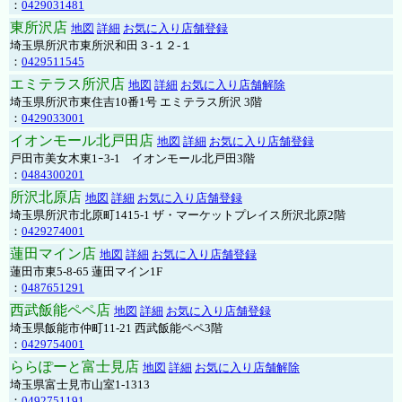
：
0429031481
東所沢店
地図
詳細
お気に入り店舗登録
埼玉県所沢市東所沢和田３-１２-１
：
0429511545
エミテラス所沢店
地図
詳細
お気に入り店舗解除
埼玉県所沢市東住吉10番1号 エミテラス所沢 3階
：
0429033001
イオンモール北戸田店
地図
詳細
お気に入り店舗登録
戸田市美女木東1ｰ3‐1 イオンモール北戸田3階
：
0484300201
所沢北原店
地図
詳細
お気に入り店舗登録
埼玉県所沢市北原町1415-1 ザ・マーケットプレイス所沢北原2階
：
0429274001
蓮田マイン店
地図
詳細
お気に入り店舗登録
蓮田市東5-8-65 蓮田マイン1F
：
0487651291
西武飯能ペペ店
地図
詳細
お気に入り店舗登録
埼玉県飯能市仲町11-21 西武飯能ペペ3階
：
0429754001
ららぽーと富士見店
地図
詳細
お気に入り店舗解除
埼玉県富士見市山室1-1313
：
0492751191