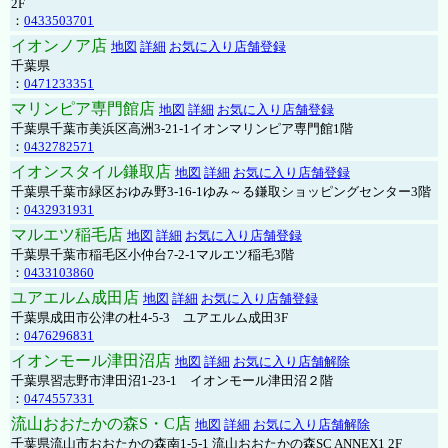
2F
：
0433503701
イオンノア店
地図
詳細
お気に入り店舗登録
千葉県
：
0471233351
マリンピア専門館店
地図
詳細
お気に入り店舗登録
千葉県千葉市美浜区高洲3-21-1イオンマリンピア専門館1階
：
0432782571
イオンスタイル鎌取店
地図
詳細
お気に入り店舗登録
千葉県千葉市緑区おゆみ野3-16-1ゆみ～る鎌取ショッピングセンター3階
：
0432931931
マルエツ稲毛店
地図
詳細
お気に入り店舗登録
千葉県千葉市稲毛区小仲台7-2-1マルエツ稲毛3階
：
0433103860
ユアエルム成田店
地図
詳細
お気に入り店舗登録
千葉県成田市公津の杜4-5-3 ユアエルム成田3F
：
0476296831
イオンモール津田沼店
地図
詳細
お気に入り店舗解除
千葉県習志野市津田沼1-23-1 イオンモール津田沼２階
：
0474557331
流山おおたかの森S・C店
地図
詳細
お気に入り店舗解除
千葉県流山市おおたかの森南1-5-1 流山おおたかの森SC ANNEX1 2F