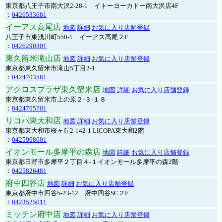
東京都八王子市南大沢2-28-1 イトーヨーカドー南大沢店4F
：
0426533681
イーアス高尾店
地図
詳細
お気に入り店舗登録
八王子市東浅川町550-1 イーアス高尾２F
：
0426290301
東久留米滝山店
地図
詳細
お気に入り店舗登録
東京都東久留米市滝山5丁目2-1
：
0424703581
アクロスプラザ東久留米店
地図
詳細
お気に入り店舗登録
東京都東久留米市上の原２-３-１８
：
0424705701
リコパ東大和店
地図
詳細
お気に入り店舗登録
東京都東大和市桜ヶ丘2-142-1 LICOPA東大和2階
：
0425908601
イオンモール多摩平の森店
地図
詳細
お気に入り店舗登録
東京都日野市多摩平２丁目４-１イオンモール多摩平の森2階
：
0425826481
府中四谷店
地図
詳細
お気に入り店舗登録
東京都府中市四谷5-23-12 府中四谷SC２F
：
0423525011
ミッテン府中店
地図
詳細
お気に入り店舗登録