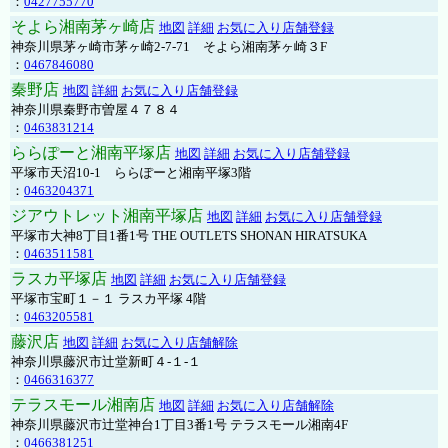
：
0427755770
そよら湘南茅ヶ崎店
地図
詳細
お気に入り店舗登録
神奈川県茅ヶ崎市茅ヶ崎2‐7‐71 そよら湘南茅ヶ崎３F
：
0467846080
秦野店
地図
詳細
お気に入り店舗登録
神奈川県秦野市曽屋４７８４
：
0463831214
ららぽーと湘南平塚店
地図
詳細
お気に入り店舗登録
平塚市天沼10-1 ららぽーと湘南平塚3階
：
0463204371
ジアウトレット湘南平塚店
地図
詳細
お気に入り店舗登録
平塚市大神8丁目1番1号 THE OUTLETS SHONAN HIRATSUKA
：
0463511581
ラスカ平塚店
地図
詳細
お気に入り店舗登録
平塚市宝町１－１ ラスカ平塚 4階
：
0463205581
藤沢店
地図
詳細
お気に入り店舗解除
神奈川県藤沢市辻堂新町４-１-１
：
0466316377
テラスモール湘南店
地図
詳細
お気に入り店舗解除
神奈川県藤沢市辻堂神台1丁目3番1号 テラスモール湘南4F
：
0466381251