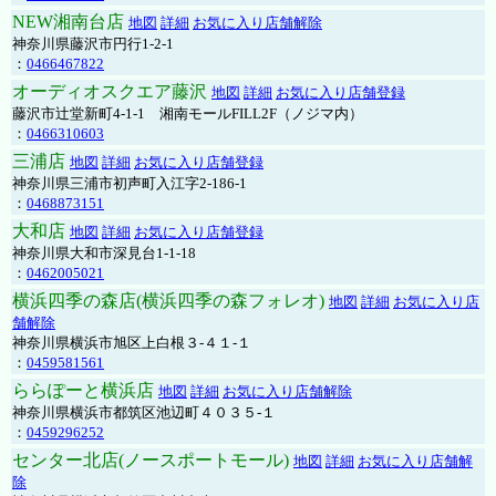
NEW湘南台店
地図
詳細
お気に入り店舗解除
神奈川県藤沢市円行1-2-1
：
0466467822
オーディオスクエア藤沢
地図
詳細
お気に入り店舗登録
藤沢市辻堂新町4-1-1 湘南モールFILL2F（ノジマ内）
：
0466310603
三浦店
地図
詳細
お気に入り店舗登録
神奈川県三浦市初声町入江字2-186-1
：
0468873151
大和店
地図
詳細
お気に入り店舗登録
神奈川県大和市深見台1-1-18
：
0462005021
横浜四季の森店(横浜四季の森フォレオ)
地図
詳細
お気に入り店
舗解除
神奈川県横浜市旭区上白根３-４１-１
：
0459581561
ららぽーと横浜店
地図
詳細
お気に入り店舗解除
神奈川県横浜市都筑区池辺町４０３５-１
：
0459296252
センター北店(ノースポートモール)
地図
詳細
お気に入り店舗解
除