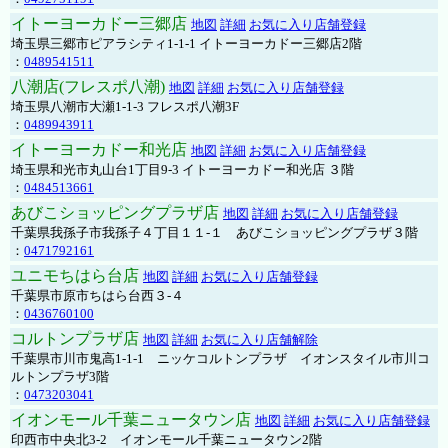
イトーヨーカドー三郷店
地図
詳細
お気に入り店舗登録
埼玉県三郷市ピアラシティ1-1-1 イトーヨーカドー三郷店2階
：
0489541511
八潮店(フレスポ八潮)
地図
詳細
お気に入り店舗登録
埼玉県八潮市大瀬1-1-3 フレスポ八潮3F
：
0489943911
イトーヨーカドー和光店
地図
詳細
お気に入り店舗登録
埼玉県和光市丸山台1丁目9-3 イトーヨーカドー和光店 ３階
：
0484513661
あびこショッピングプラザ店
地図
詳細
お気に入り店舗登録
千葉県我孫子市我孫子４丁目１１-１ あびこショッピングプラザ３階
：
0471792161
ユニモちはら台店
地図
詳細
お気に入り店舗登録
千葉県市原市ちはら台西３-４
：
0436760100
コルトンプラザ店
地図
詳細
お気に入り店舗解除
千葉県市川市鬼高1-1-1 ニッケコルトンプラザ イオンスタイル市川コ
ルトンプラザ3階
：
0473203041
イオンモール千葉ニュータウン店
地図
詳細
お気に入り店舗登録
印西市中央北3-2 イオンモール千葉ニュータウン2階