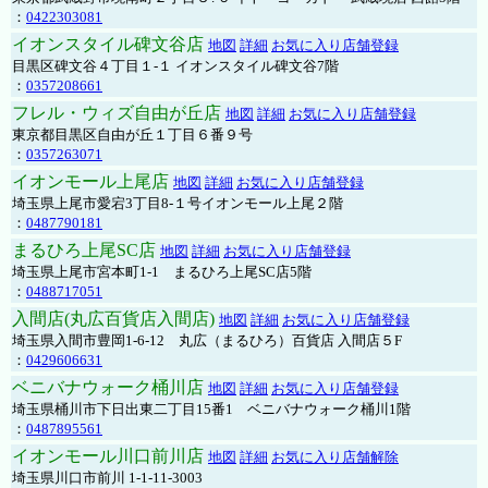
：
0422303081
イオンスタイル碑文谷店
地図
詳細
お気に入り店舗登録
目黒区碑文谷４丁目１-１ イオンスタイル碑文谷7階
：
0357208661
フレル・ウィズ自由が丘店
地図
詳細
お気に入り店舗登録
東京都目黒区自由が丘１丁目６番９号
：
0357263071
イオンモール上尾店
地図
詳細
お気に入り店舗登録
埼玉県上尾市愛宕3丁目8-１号イオンモール上尾２階
：
0487790181
まるひろ上尾SC店
地図
詳細
お気に入り店舗登録
埼玉県上尾市宮本町1-1 まるひろ上尾SC店5階
：
0488717051
入間店(丸広百貨店入間店)
地図
詳細
お気に入り店舗登録
埼玉県入間市豊岡1-6-12 丸広（まるひろ）百貨店 入間店５F
：
0429606631
ベニバナウォーク桶川店
地図
詳細
お気に入り店舗登録
埼玉県桶川市下日出東二丁目15番1 ベニバナウォーク桶川1階
：
0487895561
イオンモール川口前川店
地図
詳細
お気に入り店舗解除
埼玉県川口市前川 1-1-11-3003