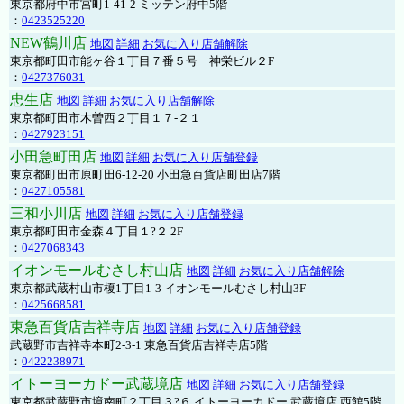
東京都府中市宮町1-41-2 ミッテン府中5階
：
0423525220
NEW鶴川店
地図
詳細
お気に入り店舗解除
東京都町田市能ヶ谷１丁目７番５号 神栄ビル２F
：
0427376031
忠生店
地図
詳細
お気に入り店舗解除
東京都町田市木曽西２丁目１７-２１
：
0427923151
小田急町田店
地図
詳細
お気に入り店舗登録
東京都町田市原町田6-12-20 小田急百貨店町田店7階
：
0427105581
三和小川店
地図
詳細
お気に入り店舗登録
東京都町田市金森４丁目１?２ 2F
：
0427068343
イオンモールむさし村山店
地図
詳細
お気に入り店舗解除
東京都武蔵村山市榎1丁目1-3 イオンモールむさし村山3F
：
0425668581
東急百貨店吉祥寺店
地図
詳細
お気に入り店舗登録
武蔵野市吉祥寺本町2-3-1 東急百貨店吉祥寺店5階
：
0422238971
イトーヨーカドー武蔵境店
地図
詳細
お気に入り店舗登録
東京都武蔵野市境南町２丁目３?６ イトーヨーカドー 武蔵境店 西館5階