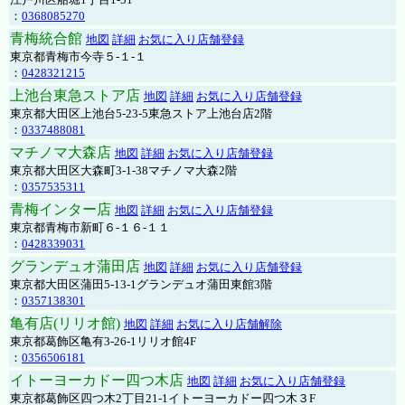
：
0368085270
青梅統合館
地図
詳細
お気に入り店舗登録
東京都青梅市今寺５-１-１
：
0428321215
上池台東急ストア店
地図
詳細
お気に入り店舗登録
東京都大田区上池台5-23-5東急ストア上池台店2階
：
0337488081
マチノマ大森店
地図
詳細
お気に入り店舗登録
東京都大田区大森町3-1-38マチノマ大森2階
：
0357535311
青梅インター店
地図
詳細
お気に入り店舗登録
東京都青梅市新町６-１６-１１
：
0428339031
グランデュオ蒲田店
地図
詳細
お気に入り店舗登録
東京都大田区蒲田5-13-1グランデュオ蒲田東館3階
：
0357138301
亀有店(リリオ館)
地図
詳細
お気に入り店舗解除
東京都葛飾区亀有3-26-1リリオ館4F
：
0356506181
イトーヨーカドー四つ木店
地図
詳細
お気に入り店舗登録
東京都葛飾区四つ木2丁目21-1イトーヨーカドー四つ木３F