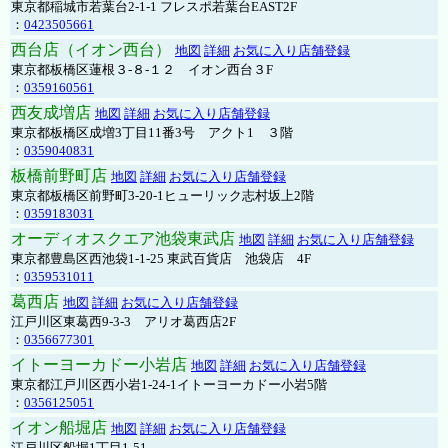
東京都稲城市若葉台2-1-1 フレスポ若葉台EAST2F
：
0423505661
西台店（イオン西台）
地図
詳細
お気に入り店舗登録
東京都板橋区蓮根３-８-１２ イオン西台３F
：
0359160561
西友成増店
地図
詳細
お気に入り店舗登録
東京都板橋区成増3丁目11番3号 アクト1 ３階
：
0359040831
板橋前野町店
地図
詳細
お気に入り店舗登録
東京都板橋区前野町3-20-1ヒューリック志村坂上2階
：
0359183031
オーディオスクエア池袋東武店
地図
詳細
お気に入り店舗登録
東京都豊島区西池袋1-1-25 東武百貨店 池袋店 4F
：
0359531011
葛西店
地図
詳細
お気に入り店舗登録
江戸川区東葛西9-3-3 アリオ葛西店2F
：
0356677301
イトーヨーカドー小岩店
地図
詳細
お気に入り店舗登録
東京都江戸川区西小岩1-24-1イトーヨーカドー小岩5階
：
0356125051
イオン船堀店
地図
詳細
お気に入り店舗登録
江戸川区船堀1丁目1-51