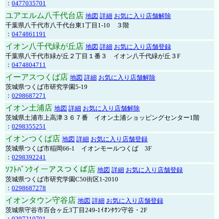
：
0477035701
ユアエルム八千代台店
地図
詳細
お気に入り店舗解除
千葉県八千代市八千代台東1丁目1-10 ３階
：
0474861191
イオン八千代緑が丘店
地図
詳細
お気に入り店舗登録
千葉県八千代市緑が丘２丁目１番３ イオン八千代緑が丘３F
：
0474804711
イーアスつくば店
地図
詳細
お気に入り店舗解除
茨城県つくば市研究学園5-19
：
0298687271
イオン土浦店
地図
詳細
お気に入り店舗解除
茨城県土浦市上高津３６７番 イオン土浦ショッピングセンター1階
：
0298355251
イオンつくば店
地図
詳細
お気に入り店舗登録
茨城県つくば市稲岡66-1 イオンモールつくば 3F
：
0298392241
ｿﾌﾄﾊﾞﾝｸイーアスつくば店
地図
詳細
お気に入り店舗登録
茨城県つくば市研究学園C50街区1-2010
：
0298687278
イオンタウン守谷店
地図
詳細
お気に入り店舗登録
茨城県守谷市百合ヶ丘3丁目249-1ｲｵﾝﾀｳﾝ守谷・2F
：
0297210701