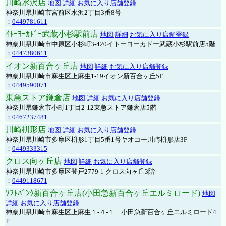
川崎水沢店
地図
詳細
お気に入り店舗登録
神奈川県川崎市宮前区水沢2丁目3番8号
：
0449781611
ｲﾄｰﾖｰｶﾄﾞｰ武蔵小杉駅前店
地図
詳細
お気に入り店舗登録
神奈川県川崎市中原区小杉町3-420イトーヨーカドー武蔵小杉駅前店5階
：
0447380611
イオン新百合ヶ丘店
地図
詳細
お気に入り店舗登録
神奈川県川崎市麻生区上麻生1-19イオン新百合ヶ丘5F
：
0449590071
東急ストア鎌倉店
地図
詳細
お気に入り店舗登録
神奈川県鎌倉市小町1丁目2-12東急ストア鎌倉店5階
：
0467237481
川崎枡形店
地図
詳細
お気に入り店舗登録
神奈川県川崎市多摩区枡形1丁目5番1号ヤオコー川崎枡形店3F
：
0449333315
クロス向ヶ丘店
地図
詳細
お気に入り店舗登録
神奈川県川崎市多摩区登戸2779-1 クロス向ヶ丘3階
：
0449118671
ｿﾌﾄﾊﾞﾝｸ新百合ヶ丘店(小田急新百合ヶ丘エルミロード)
地図
詳細
お気に入り店舗登録
神奈川県川崎市麻生区上麻生１-４-１ 小田急新百合ヶ丘エルミロード4
Ｆ