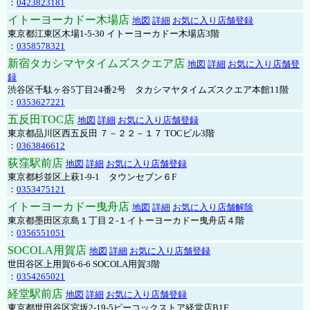
：
0423823181
イトーヨーカドー木場店
地図
詳細
お気に入り店舗登録
東京都江東区木場1-5-30 イトーヨーカドー木場店3階
：
0358578321
新宿タカシマヤタイムズスクエア店
地図
詳細
お気に入り店舗登
録
渋谷区千駄ヶ谷5丁目24番2号 タカシマヤタイムズスクエア本館11階
：
0353627221
五反田TOC店
地図
詳細
お気に入り店舗登録
東京都品川区西五反田 ７－２２－１７ TOCビル3階
：
0363846612
荻窪駅前店
地図
詳細
お気に入り店舗登録
東京都杉並区上萩1-9-1 タウンセブン６F
：
0353475121
イトーヨーカドー曳舟店
地図
詳細
お気に入り店舗解除
東京都墨田区京島１丁目２-１イトーヨーカドー曳舟店４階
：
0356551051
SOCOLA用賀店
地図
詳細
お気に入り店舗登録
世田谷区上用賀6-6-6 SOCOLA用賀3階
：
0354265021
経堂駅前店
地図
詳細
お気に入り店舗登録
東京都世田谷区宮坂2-19-5ピーコックストア経堂店B1F