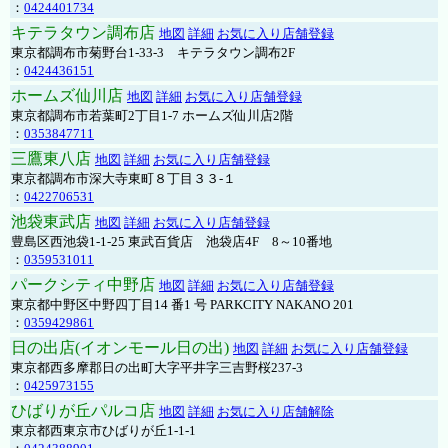
：
0424401734
キテラタウン調布店
地図
詳細
お気に入り店舗登録
東京都調布市菊野台1-33-3 キテラタウン調布2F
：
0424436151
ホームズ仙川店
地図
詳細
お気に入り店舗登録
東京都調布市若葉町2丁目1-7 ホームズ仙川店2階
：
0353847711
三鷹東八店
地図
詳細
お気に入り店舗登録
東京都調布市深大寺東町８丁目３３-１
：
0422706531
池袋東武店
地図
詳細
お気に入り店舗登録
豊島区西池袋1-1-25 東武百貨店 池袋店4F 8～10番地
：
0359531011
パークシティ中野店
地図
詳細
お気に入り店舗登録
東京都中野区中野四丁目14 番1 号 PARKCITY NAKANO 201
：
0359429861
日の出店(イオンモール日の出)
地図
詳細
お気に入り店舗登録
東京都西多摩郡日の出町大字平井字三吉野桜237-3
：
0425973155
ひばりが丘パルコ店
地図
詳細
お気に入り店舗解除
東京都西東京市ひばりが丘1-1-1