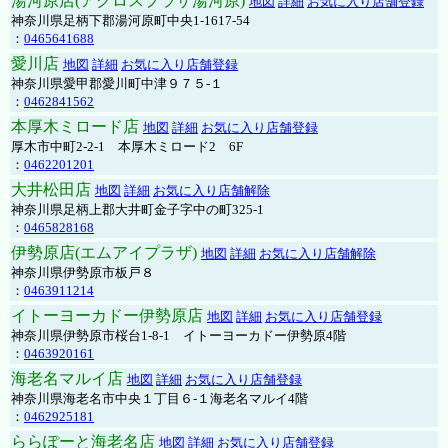
湯河原店(アクロスプラザ湯河原)
地図
詳細
お気に入り店舗登録
神奈川県足柄下郡湯河原町中央1-1617-54
：
0465641688
愛川店
地図
詳細
お気に入り店舗登録
神奈川県愛甲郡愛川町中津９７５-１
：
0462841562
本厚木ミロード店
地図
詳細
お気に入り店舗登録
厚木市中町2-2-1 本厚木ミロード2 6F
：
0462201201
大井松田店
地図
詳細
お気に入り店舗解除
神奈川県足柄上郡大井町金子字中の町325-1
：
0465828168
伊勢原店(エムアイプラザ)
地図
詳細
お気に入り店舗解除
神奈川県伊勢原市板戸８
：
0463911214
イトーヨーカドー伊勢原店
地図
詳細
お気に入り店舗登録
神奈川県伊勢原市桜台1-8-1 イトーヨーカドー伊勢原4階
：
0463920161
海老名マルイ店
地図
詳細
お気に入り店舗登録
神奈川県海老名市中央１丁目６-１海老名マルイ4階
：
0462925181
ららぽーと海老名店
地図
詳細
お気に入り店舗登録