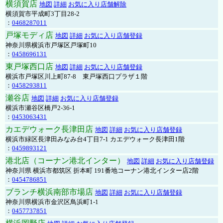
横須賀店
地図
詳細
お気に入り店舗解除
横須賀市平成町3丁目28-2
：
0468287011
戸塚モディ店
地図
詳細
お気に入り店舗登録
神奈川県横浜市戸塚区戸塚町10
：
0458696131
東戸塚西口店
地図
詳細
お気に入り店舗登録
横浜市戸塚区川上町87-8 東戸塚西口プラザ１階
：
0458293811
瀬谷店
地図
詳細
お気に入り店舗登録
横浜市瀬谷区橋戸2-36-1
：
0453063431
カエデウォーク長津田店
地図
詳細
お気に入り店舗登録
横浜市緑区長津田みなみ台4丁目7-1 カエデウォーク長津田1階
：
0459893121
港北店（コーナン港北インター）
地図
詳細
お気に入り店舗登録
神奈川県 横浜市都筑区 折本町 191番地コーナン港北インター店2階
：
0454786851
ブランチ横浜南部市場店
地図
詳細
お気に入り店舗登録
神奈川県横浜市金沢区鳥浜町1-1
：
0457737851