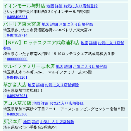
イオンモール与野店
地図
詳細
お気に入り店舗登録
さいたま市中央区本町西5-2-9イオンモール与野2階
：
0488406331
パトリア東大宮店
地図
詳細
お気に入り店舗登録
埼玉県さいたま市見沼区春野2-7-8パトリア東大宮2F
：
0487959714
【NEW】ロッテスクエア武蔵浦和店
地図
詳細
お気に入り店舗
登録
埼玉県さいたま市南区沼影1-19-19ロッテスクエア武蔵浦和店３階
：
0000000000
マルイファミリー志木店
地図
詳細
お気に入り店舗登録
埼玉県志木市本町5-26-1 マルイファミリー志木5階
：
0484861201
草加舎人店
地図
詳細
お気に入り店舗解除
埼玉県草加市遊馬町2-1
：
0489267051
アコス草加店
地図
詳細
お気に入り店舗登録
埼玉県草加市高砂２丁目７ー１ アコスショッピングセンター南館５階
：
0489205360
所沢本店
地図
詳細
お気に入り店舗解除
埼玉県所沢市小手指台5番地の4