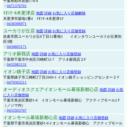
千葉県柏市若柴178-4
：
0471376701
ｲｵﾝﾓｰﾙ木更津店
地図
詳細
お気に入り店舗解除
木更津市築地1番4 ｲｵﾝﾓｰﾙ木更津1F
：
0438306971
ユーカリが丘店
地図
詳細
お気に入り店舗登録
佐倉市西ユーカリが丘6丁目12番地3 イオンタウンユーカリが丘東街
区3階
：
0434603171
アリオ蘇我店
地図
詳細
お気に入り店舗登録
千葉県千葉市中央区川崎町52-7 アリオ蘇我店２F
：
0432082131
イオン銚子店
地図
詳細
お気に入り店舗登録
千葉県銚子市三崎町2丁目2660-1 イオン銚子ショッピングセンター２Ｆ
：
0479303211
オーディオスクエアイオンモール幕張新都心店
地図
詳細
お気
に入り店舗登録
千葉市美浜区豊砂1-6 イオンモール幕張新都心 アクティブモール2Ｆ
（ノジマ内）
：
0433503707
イオンモール幕張新都心店
地図
詳細
お気に入り店舗登録
千葉県千葉市美浜区豊砂1-6イオンモール幕張新都心 アクティブモール