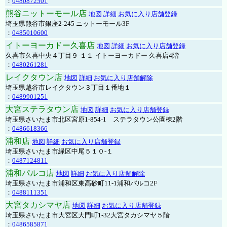
：
0480872501
熊谷ニットーモール店
地図
詳細
お気に入り店舗登録
埼玉県熊谷市銀座2-245 ニットーモール3F
：
0485010600
イトーヨーカドー久喜店
地図
詳細
お気に入り店舗登録
久喜市久喜中央４丁目９-１１ イトーヨーカドー 久喜店4階
：
0480261281
レイクタウン店
地図
詳細
お気に入り店舗解除
埼玉県越谷市レイクタウン３丁目１番地１
：
0489901251
大宮ステラタウン店
地図
詳細
お気に入り店舗登録
埼玉県さいたま市北区宮原1-854-1 ステラタウン公園棟2階
：
0486618366
浦和店
地図
詳細
お気に入り店舗登録
埼玉県さいたま市緑区中尾５１０-１
：
0487124811
浦和パルコ店
地図
詳細
お気に入り店舗解除
埼玉県さいたま市浦和区東高砂町11-1浦和パルコ2F
：
0488111351
大宮タカシマヤ店
地図
詳細
お気に入り店舗登録
埼玉県さいたま市大宮区大門町1-32大宮タカシマヤ５階
：
0486585871