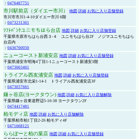
：
0476487751
市川駅前店（ダイエー市川）
地図
詳細
お気に入り店舗登録
市川市市川1-4-10ダイエー市川 6階
：
0473231361
ｿﾌﾄﾊﾞﾝｸユニモちはら台店
地図
詳細
お気に入り店舗登録
千葉県市原市ちはら台西３-４ ユニモちはら台2F ノジマユニモちはら
台店内
：
0436760050
ニューコースト新浦安店
地図
詳細
お気に入り店舗登録
千葉県浦安市明海4丁目1-1ニューコースト新浦安3階
：
0473063401
トライアル西友浦安店
地図
詳細
お気に入り店舗登録
千葉県浦安市北栄1-14-1 トライアル西友浦安店3F
：
0473057661
鎌ヶ谷店(ヨークタウン)
地図
詳細
お気に入り店舗解除
千葉県鎌ヶ谷東道野辺5-16-38 ヨークタウン2F
：
0474417481
柏モディ店
地図
詳細
お気に入り店舗解除
千葉県柏市柏1丁目2-26 柏モディ4F
：
0471668121
ららぽーと柏の葉店
地図
詳細
お気に入り店舗登録