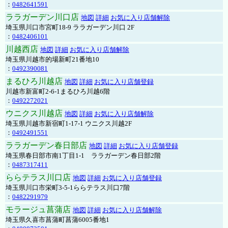
：
0482641591
ララガーデン川口店
地図
詳細
お気に入り店舗解除
埼玉県川口市宮町18-9 ララガーデン川口 2F
：
0482406101
川越西店
地図
詳細
お気に入り店舗解除
埼玉県川越市的場新町21番地10
：
0492390081
まるひろ川越店
地図
詳細
お気に入り店舗登録
川越市新富町2-6-1まるひろ川越6階
：
0492272021
ウニクス川越店
地図
詳細
お気に入り店舗解除
埼玉県川越市新宿町1-17-1 ウニクス川越2F
：
0492491551
ララガーデン春日部店
地図
詳細
お気に入り店舗登録
埼玉県春日部市南1丁目1-1 ララガーデン春日部2階
：
0487317411
ららテラス川口店
地図
詳細
お気に入り店舗登録
埼玉県川口市栄町3-5-1ららテラス川口7階
：
0482291979
モラージュ菖蒲店
地図
詳細
お気に入り店舗解除
埼玉県久喜市菖蒲町菖蒲6005番地1