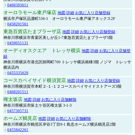
：
0468393611
オーロラモール東戸塚店
地図
詳細
お気に入り店舗登録
横浜市戸塚区品濃町536-1 オーロラモール東戸塚アネックス2F
：
0458201561
東急百貨店たまプラーザ店
地図
詳細
お気に入り店舗登録
神奈川県横浜市青葉区美しが丘1-7東急百貨店たまプラーザ5階
：
0459051131
オーディオスクエア トレッサ横浜
地図
詳細
お気に入り店舗登
録
神奈川県横浜市港北区師岡町700 トレッサ横浜南棟3階 ノジマ トレッサ
横浜店内
：
0455335629
コースカベイサイド横須賀店
地図
詳細
お気に入り店舗登録
神奈川県横須賀市本町２-１-１２コースカベイサイドストアーズ3階
：
0468201511
権太坂店
地図
詳細
お気に入り店舗解除
神奈川県横浜市保土ケ谷区権太坂 3-1-3
：
0457305731
ホームズ鶴見店
地図
詳細
お気に入り店舗解除
神奈川県横浜市鶴見区岸谷3丁目9-1 島忠ホームズ横浜鶴見店2階
：
0455842261