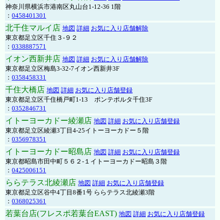
神奈川県横浜市港南区丸山台1-12-36 1階
：
0458401301
北千住マルイ店
地図
詳細
お気に入り店舗解除
東京都足立区千住３-９２
：
0338887571
イオン西新井店
地図
詳細
お気に入り店舗解除
東京都足立区梅島3-32-7イオン西新井3F
：
0358458331
千住大橋店
地図
詳細
お気に入り店舗登録
東京都足立区千住橋戸町1-13 ポンテポルタ千住3F
：
0352846731
イトーヨーカドー綾瀬店
地図
詳細
お気に入り店舗登録
東京都足立区綾瀬3丁目4-25イトーヨーカドー５階
：
0356978351
イトーヨーカドー昭島店
地図
詳細
お気に入り店舗登録
東京都昭島市田中町５６２-１イトーヨーカドー昭島３階
：
0425006151
ららテラス北綾瀬店
地図
詳細
お気に入り店舗登録
東京都足立区谷中4丁目8番1号 ららテラス北綾瀬3階
：
0368025361
若葉台店(フレスポ若葉台EAST)
地図
詳細
お気に入り店舗登録