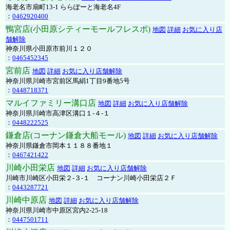
海老名市扇町13-1 ららぽーと海老名4F
：
0462920400
鴨宮店(小田原シティーモールフレスポ)
地図
詳細
お気に入り店
舗解除
神奈川県小田原市前川１２０
：
0465452345
宮前店
地図
詳細
お気に入り店舗解除
神奈川県川崎市宮前区馬絹1丁目9番地5号
：
0448718371
マルイファミリー溝口店
地図
詳細
お気に入り店舗解除
神奈川県川崎市高津区溝口１-４-１
：
0448222525
鎌倉店(コーナン鎌倉大船モール)
地図
詳細
お気に入り店舗解除
神奈川県鎌倉市岡本１１８８番地１
：
0467421422
川崎小田栄店
地図
詳細
お気に入り店舗解除
川崎市川崎区小田栄２‐３‐１ コーナン川崎小田栄店２Ｆ
：
0443287721
川崎中原店
地図
詳細
お気に入り店舗解除
神奈川県川崎市中原区宮内2-25-18
：
0447501711