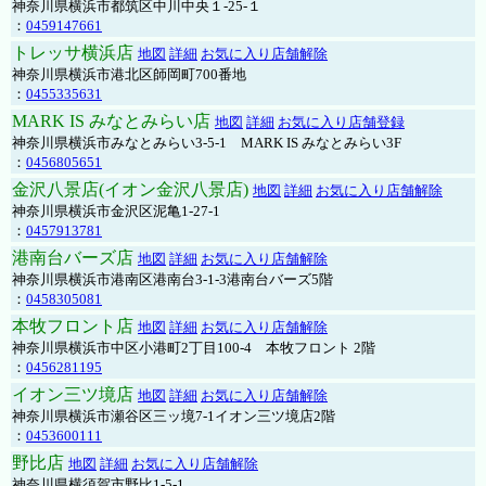
神奈川県横浜市都筑区中川中央１-25-１
：
0459147661
トレッサ横浜店
地図
詳細
お気に入り店舗解除
神奈川県横浜市港北区師岡町700番地
：
0455335631
MARK IS みなとみらい店
地図
詳細
お気に入り店舗登録
神奈川県横浜市みなとみらい3-5-1 MARK IS みなとみらい3F
：
0456805651
金沢八景店(イオン金沢八景店)
地図
詳細
お気に入り店舗解除
神奈川県横浜市金沢区泥亀1-27-1
：
0457913781
港南台バーズ店
地図
詳細
お気に入り店舗解除
神奈川県横浜市港南区港南台3-1-3港南台バーズ5階
：
0458305081
本牧フロント店
地図
詳細
お気に入り店舗解除
神奈川県横浜市中区小港町2丁目100-4 本牧フロント 2階
：
0456281195
イオン三ツ境店
地図
詳細
お気に入り店舗解除
神奈川県横浜市瀬谷区三ッ境7-1イオン三ツ境店2階
：
0453600111
野比店
地図
詳細
お気に入り店舗解除
神奈川県横須賀市野比1-5-1