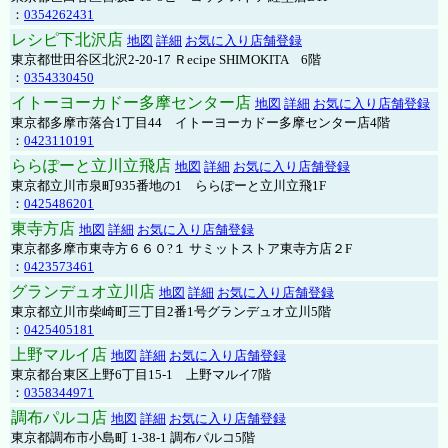
：
0354262431
レシピ下北沢店
地図
詳細
お気に入り店舗登録
東京都世田谷区北沢2-20-17 Ｒecipe SHIMOKITA 6階
：
0354330450
イトーヨーカドー多摩センター店
地図
詳細
お気に入り店舗登録
東京都多摩市落合1丁目44 イトーヨーカドー多摩センター店4階
：
0423110191
ららぽーと立川立飛店
地図
詳細
お気に入り店舗登録
東京都立川市泉町935番地の1 ららぽーと立川立飛1F
：
0425486201
東寺方店
地図
詳細
お気に入り店舗登録
東京都多摩市東寺方６６０?１ サミットストア東寺方店２F
：
0423573461
グランデュオ立川店
地図
詳細
お気に入り店舗登録
東京都立川市柴崎町三丁目2番1号グランデュオ立川5階
：
0425405181
上野マルイ店
地図
詳細
お気に入り店舗登録
東京都台東区上野6丁目15-1 上野マルイ7階
：
0358344971
調布パルコ店
地図
詳細
お気に入り店舗登録
東京都調布市小島町 1-38-1 調布パルコ5階