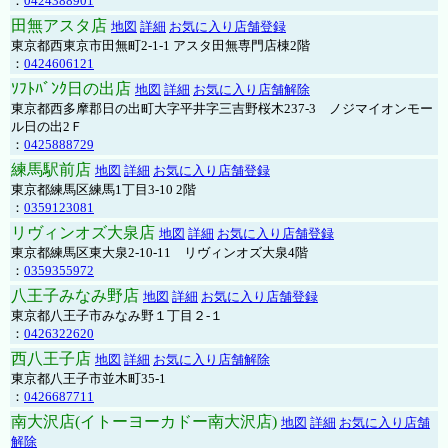
：
0424388901
田無アスタ店
地図
詳細
お気に入り店舗登録
東京都西東京市田無町2-1-1 アスタ田無専門店棟2階
：
0424606121
ｿﾌﾄﾊﾞﾝｸ日の出店
地図
詳細
お気に入り店舗解除
東京都西多摩郡日の出町大字平井字三吉野桜木237-3 ノジマイオンモー
ル日の出2Ｆ
：
0425888729
練馬駅前店
地図
詳細
お気に入り店舗登録
東京都練馬区練馬1丁目3-10 2階
：
0359123081
リヴィンオズ大泉店
地図
詳細
お気に入り店舗登録
東京都練馬区東大泉2-10-11 リヴィンオズ大泉4階
：
0359355972
八王子みなみ野店
地図
詳細
お気に入り店舗登録
東京都八王子市みなみ野１丁目２-１
：
0426322620
西八王子店
地図
詳細
お気に入り店舗解除
東京都八王子市並木町35-1
：
0426687711
南大沢店(イトーヨーカドー南大沢店)
地図
詳細
お気に入り店舗
解除