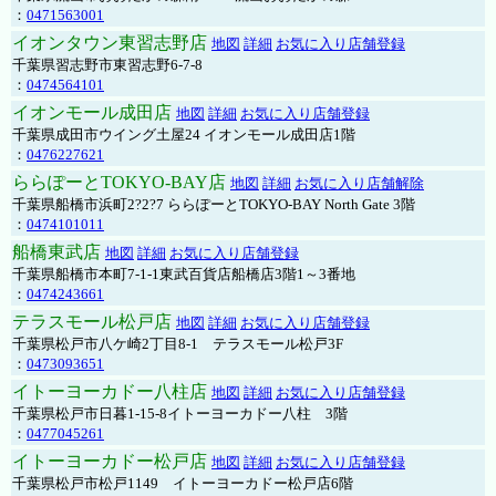
：
0471563001
イオンタウン東習志野店
地図
詳細
お気に入り店舗登録
千葉県習志野市東習志野6-7-8
：
0474564101
イオンモール成田店
地図
詳細
お気に入り店舗登録
千葉県成田市ウイング土屋24 イオンモール成田店1階
：
0476227621
ららぽーとTOKYO-BAY店
地図
詳細
お気に入り店舗解除
千葉県船橋市浜町2?2?7 ららぽーとTOKYO-BAY North Gate 3階
：
0474101011
船橋東武店
地図
詳細
お気に入り店舗登録
千葉県船橋市本町7-1-1東武百貨店船橋店3階1～3番地
：
0474243661
テラスモール松戸店
地図
詳細
お気に入り店舗登録
千葉県松戸市八ケ崎2丁目8-1 テラスモール松戸3F
：
0473093651
イトーヨーカドー八柱店
地図
詳細
お気に入り店舗登録
千葉県松戸市日暮1-15-8イトーヨーカドー八柱 3階
：
0477045261
イトーヨーカドー松戸店
地図
詳細
お気に入り店舗登録
千葉県松戸市松戸1149 イトーヨーカドー松戸店6階