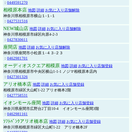
：
0449591270
相模原本店
地図
詳細
お気に入り店舗解除
神奈川県相模原市横山１-１-１
：
0427531516
NEW城山店
地図
詳細
お気に入り店舗解除
神奈川県相模原市緑区向原4-2-3
：
0427830611
座間店
地図
詳細
お気に入り店舗解除
神奈川県座間市小松原１-４３-２３
：
0462981701
オーディオスクエア相模原
地図
詳細
お気に入り店舗登録
神奈川県相模原市中央区横山1-1-1 ノジマ相模原本店内
：
0427301326
アリオ橋本店
地図
詳細
お気に入り店舗登録
相模原市緑区大山町1-22 アリオ橋本2階
：
0427758531
イオンモール座間
地図
詳細
お気に入り店舗登録
神奈川県座間市広野台2丁目10-4 イオンモール座間3階
：
0462981161
ｿﾌﾄﾊﾞﾝｸアリオ橋本店
地図
詳細
お気に入り店舗登録
神奈川県相模原市緑区大山町1-22 アリオ橋本2F