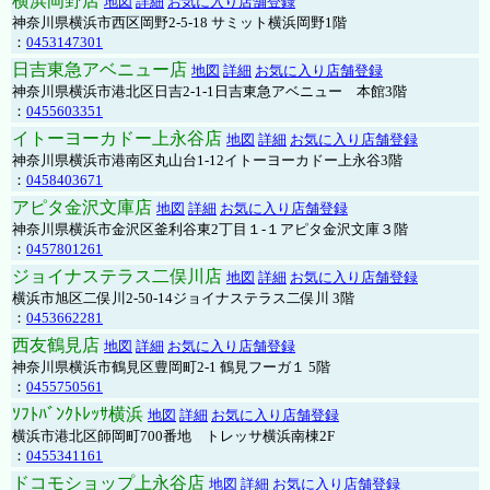
横浜岡野店
地図
詳細
お気に入り店舗登録
神奈川県横浜市西区岡野2-5-18 サミット横浜岡野1階
：
0453147301
日吉東急アベニュー店
地図
詳細
お気に入り店舗登録
神奈川県横浜市港北区日吉2-1-1日吉東急アベニュー 本館3階
：
0455603351
イトーヨーカドー上永谷店
地図
詳細
お気に入り店舗登録
神奈川県横浜市港南区丸山台1-12イトーヨーカドー上永谷3階
：
0458403671
アピタ金沢文庫店
地図
詳細
お気に入り店舗登録
神奈川県横浜市金沢区釜利谷東2丁目１-１アピタ金沢文庫３階
：
0457801261
ジョイナステラス二俣川店
地図
詳細
お気に入り店舗登録
横浜市旭区二俣川2-50-14ジョイナステラス二俣川 3階
：
0453662281
西友鶴見店
地図
詳細
お気に入り店舗登録
神奈川県横浜市鶴見区豊岡町2-1 鶴見フーガ１ 5階
：
0455750561
ｿﾌﾄﾊﾞﾝｸﾄﾚｯｻ横浜
地図
詳細
お気に入り店舗登録
横浜市港北区師岡町700番地 トレッサ横浜南棟2F
：
0455341161
ドコモショップ上永谷店
地図
詳細
お気に入り店舗登録