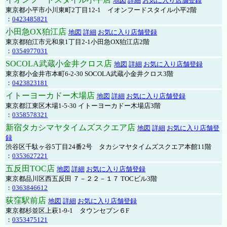
地図
詳細
お気に入り店舗登録
東京都小平市小川東町2丁目12-1 イオンフードスタイル小平2階
：
0423485821
小田急OX狛江店
地図
詳細
お気に入り店舗登録
東京都狛江市元和泉1丁目2-1小田急OX狛江店2階
：
0354977031
SOCOLA武蔵小金井クロス店
地図
詳細
お気に入り店舗登録
東京都小金井市本町6-2-30 SOCOLA武蔵小金井クロス3階
：
0423823181
イトーヨーカドー木場店
地図
詳細
お気に入り店舗登録
東京都江東区木場1-5-30 イトーヨーカドー木場店3階
：
0358578321
新宿タカシマヤタイムズスクエア店
地図
詳細
お気に入り店舗登
録
渋谷区千駄ヶ谷5丁目24番2号 タカシマヤタイムズスクエア本館11階
：
0353627221
五反田TOC店
地図
詳細
お気に入り店舗登録
東京都品川区西五反田 ７－２２－１７ TOCビル3階
：
0363846612
荻窪駅前店
地図
詳細
お気に入り店舗登録
東京都杉並区上萩1-9-1 タウンセブン６F
：
0353475121