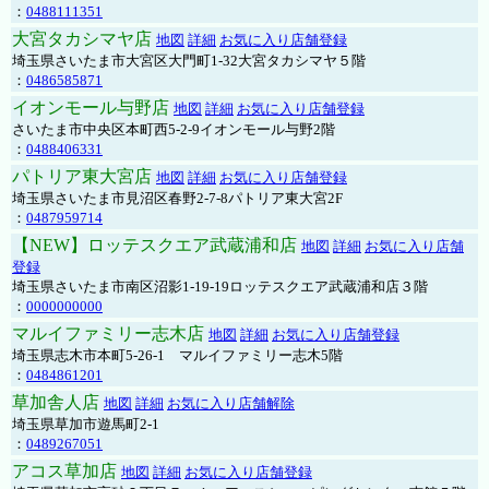
：
0488111351
大宮タカシマヤ店
地図
詳細
お気に入り店舗登録
埼玉県さいたま市大宮区大門町1-32大宮タカシマヤ５階
：
0486585871
イオンモール与野店
地図
詳細
お気に入り店舗登録
さいたま市中央区本町西5-2-9イオンモール与野2階
：
0488406331
パトリア東大宮店
地図
詳細
お気に入り店舗登録
埼玉県さいたま市見沼区春野2-7-8パトリア東大宮2F
：
0487959714
【NEW】ロッテスクエア武蔵浦和店
地図
詳細
お気に入り店舗
登録
埼玉県さいたま市南区沼影1-19-19ロッテスクエア武蔵浦和店３階
：
0000000000
マルイファミリー志木店
地図
詳細
お気に入り店舗登録
埼玉県志木市本町5-26-1 マルイファミリー志木5階
：
0484861201
草加舎人店
地図
詳細
お気に入り店舗解除
埼玉県草加市遊馬町2-1
：
0489267051
アコス草加店
地図
詳細
お気に入り店舗登録