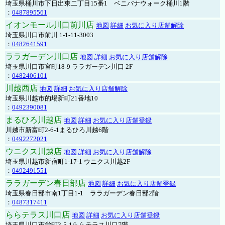
埼玉県桶川市下日出東二丁目15番1 ベニバナウォーク桶川1階
：
0487895561
イオンモール川口前川店
地図
詳細
お気に入り店舗解除
埼玉県川口市前川 1-1-11-3003
：
0482641591
ララガーデン川口店
地図
詳細
お気に入り店舗解除
埼玉県川口市宮町18-9 ララガーデン川口 2F
：
0482406101
川越西店
地図
詳細
お気に入り店舗解除
埼玉県川越市的場新町21番地10
：
0492390081
まるひろ川越店
地図
詳細
お気に入り店舗登録
川越市新富町2-6-1まるひろ川越6階
：
0492272021
ウニクス川越店
地図
詳細
お気に入り店舗解除
埼玉県川越市新宿町1-17-1 ウニクス川越2F
：
0492491551
ララガーデン春日部店
地図
詳細
お気に入り店舗登録
埼玉県春日部市南1丁目1-1 ララガーデン春日部2階
：
0487317411
ららテラス川口店
地図
詳細
お気に入り店舗登録
埼玉県川口市栄町3-5-1ららテラス川口7階