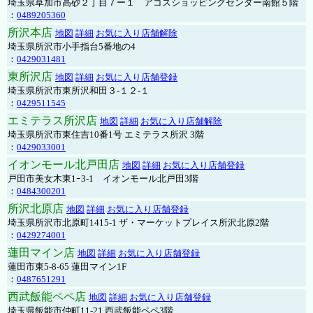
埼玉県草加市高砂２丁目７ー１ アコスショッピングセンター南館５階
：
0489205360
所沢本店
地図
詳細
お気に入り店舗解除
埼玉県所沢市小手指台5番地の4
：
0429031481
東所沢店
地図
詳細
お気に入り店舗登録
埼玉県所沢市東所沢和田３-１２-１
：
0429511545
エミテラス所沢店
地図
詳細
お気に入り店舗解除
埼玉県所沢市東住吉10番1号 エミテラス所沢 3階
：
0429033001
イオンモール北戸田店
地図
詳細
お気に入り店舗登録
戸田市美女木東1ｰ3‐1 イオンモール北戸田3階
：
0484300201
所沢北原店
地図
詳細
お気に入り店舗登録
埼玉県所沢市北原町1415-1 ザ・マーケットプレイス所沢北原2階
：
0429274001
蓮田マイン店
地図
詳細
お気に入り店舗登録
蓮田市東5-8-65 蓮田マイン1F
：
0487651291
西武飯能ペペ店
地図
詳細
お気に入り店舗登録
埼玉県飯能市仲町11-21 西武飯能ペペ3階