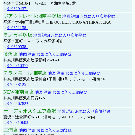
平塚市天沼10-1 ららぽーと湘南平塚3階
：
0463204371
ジアウトレット湘南平塚店
地図
詳細
お気に入り店舗登録
平塚市大神8丁目1番1号 THE OUTLETS SHONAN HIRATSUKA
：
0463511581
ラスカ平塚店
地図
詳細
お気に入り店舗登録
平塚市宝町１－１ ラスカ平塚 4階
：
0463205581
藤沢店
地図
詳細
お気に入り店舗解除
神奈川県藤沢市辻堂新町４-１-１
：
0466316377
テラスモール湘南店
地図
詳細
お気に入り店舗解除
神奈川県藤沢市辻堂神台1丁目3番1号 テラスモール湘南4F
：
0466381251
NEW湘南台店
地図
詳細
お気に入り店舗解除
神奈川県藤沢市円行1-2-1
：
0466467822
オーディオスクエア藤沢
地図
詳細
お気に入り店舗登録
藤沢市辻堂新町4-1-1 湘南モールFILL2F（ノジマ内）
：
0466310603
三浦店
地図
詳細
お気に入り店舗登録