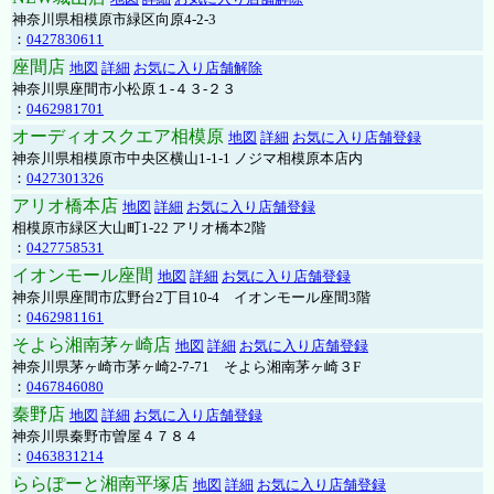
神奈川県相模原市緑区向原4-2-3
：
0427830611
座間店
地図
詳細
お気に入り店舗解除
神奈川県座間市小松原１-４３-２３
：
0462981701
オーディオスクエア相模原
地図
詳細
お気に入り店舗登録
神奈川県相模原市中央区横山1-1-1 ノジマ相模原本店内
：
0427301326
アリオ橋本店
地図
詳細
お気に入り店舗登録
相模原市緑区大山町1-22 アリオ橋本2階
：
0427758531
イオンモール座間
地図
詳細
お気に入り店舗登録
神奈川県座間市広野台2丁目10-4 イオンモール座間3階
：
0462981161
そよら湘南茅ヶ崎店
地図
詳細
お気に入り店舗登録
神奈川県茅ヶ崎市茅ヶ崎2‐7‐71 そよら湘南茅ヶ崎３F
：
0467846080
秦野店
地図
詳細
お気に入り店舗登録
神奈川県秦野市曽屋４７８４
：
0463831214
ららぽーと湘南平塚店
地図
詳細
お気に入り店舗登録