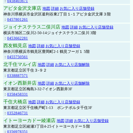
：
0458403671
アピタ金沢文庫店
地図
詳細
お気に入り店舗登録
神奈川県横浜市金沢区釜利谷東2丁目１-１アピタ金沢文庫３階
：
0457801261
ジョイナステラス二俣川店
地図
詳細
お気に入り店舗登録
横浜市旭区二俣川2-50-14ジョイナステラス二俣川 3階
：
0453662281
西友鶴見店
地図
詳細
お気に入り店舗登録
神奈川県横浜市鶴見区豊岡町2-1 鶴見フーガ１ 5階
：
0455750561
北千住マルイ店
地図
詳細
お気に入り店舗解除
東京都足立区千住３-９２
：
0338887571
イオン西新井店
地図
詳細
お気に入り店舗解除
東京都足立区梅島3-32-7イオン西新井3F
：
0358458331
千住大橋店
地図
詳細
お気に入り店舗登録
東京都足立区千住橋戸町1-13 ポンテポルタ千住3F
：
0352846731
イトーヨーカドー綾瀬店
地図
詳細
お気に入り店舗登録
東京都足立区綾瀬3丁目4-25イトーヨーカドー５階
：
0356978351