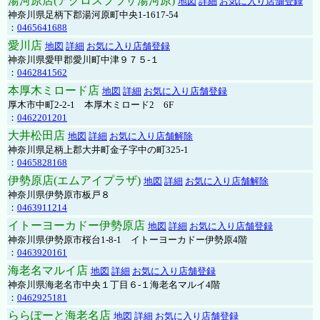
湯河原店(アクロスプラザ湯河原)
地図
詳細
お気に入り店舗登録
神奈川県足柄下郡湯河原町中央1-1617-54
：
0465641688
愛川店
地図
詳細
お気に入り店舗登録
神奈川県愛甲郡愛川町中津９７５-１
：
0462841562
本厚木ミロード店
地図
詳細
お気に入り店舗登録
厚木市中町2-2-1 本厚木ミロード2 6F
：
0462201201
大井松田店
地図
詳細
お気に入り店舗解除
神奈川県足柄上郡大井町金子字中の町325-1
：
0465828168
伊勢原店(エムアイプラザ)
地図
詳細
お気に入り店舗解除
神奈川県伊勢原市板戸８
：
0463911214
イトーヨーカドー伊勢原店
地図
詳細
お気に入り店舗登録
神奈川県伊勢原市桜台1-8-1 イトーヨーカドー伊勢原4階
：
0463920161
海老名マルイ店
地図
詳細
お気に入り店舗登録
神奈川県海老名市中央１丁目６-１海老名マルイ4階
：
0462925181
ららぽーと海老名店
地図
詳細
お気に入り店舗登録