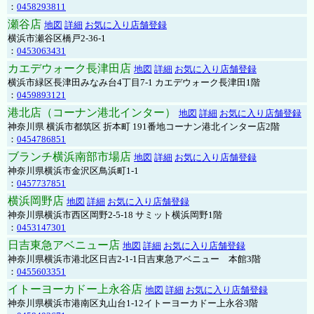
：
0458293811
瀬谷店
地図
詳細
お気に入り店舗登録
横浜市瀬谷区橋戸2-36-1
：
0453063431
カエデウォーク長津田店
地図
詳細
お気に入り店舗登録
横浜市緑区長津田みなみ台4丁目7-1 カエデウォーク長津田1階
：
0459893121
港北店（コーナン港北インター）
地図
詳細
お気に入り店舗登録
神奈川県 横浜市都筑区 折本町 191番地コーナン港北インター店2階
：
0454786851
ブランチ横浜南部市場店
地図
詳細
お気に入り店舗登録
神奈川県横浜市金沢区鳥浜町1-1
：
0457737851
横浜岡野店
地図
詳細
お気に入り店舗登録
神奈川県横浜市西区岡野2-5-18 サミット横浜岡野1階
：
0453147301
日吉東急アベニュー店
地図
詳細
お気に入り店舗登録
神奈川県横浜市港北区日吉2-1-1日吉東急アベニュー 本館3階
：
0455603351
イトーヨーカドー上永谷店
地図
詳細
お気に入り店舗登録
神奈川県横浜市港南区丸山台1-12イトーヨーカドー上永谷3階