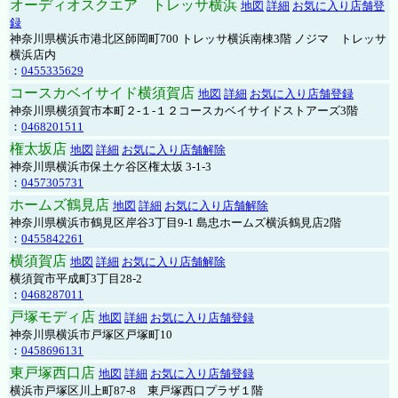
オーディオスクエア トレッサ横浜
地図
詳細
お気に入り店舗登
録
神奈川県横浜市港北区師岡町700 トレッサ横浜南棟3階 ノジマ トレッサ
横浜店内
：
0455335629
コースカベイサイド横須賀店
地図
詳細
お気に入り店舗登録
神奈川県横須賀市本町２-１-１２コースカベイサイドストアーズ3階
：
0468201511
権太坂店
地図
詳細
お気に入り店舗解除
神奈川県横浜市保土ケ谷区権太坂 3-1-3
：
0457305731
ホームズ鶴見店
地図
詳細
お気に入り店舗解除
神奈川県横浜市鶴見区岸谷3丁目9-1 島忠ホームズ横浜鶴見店2階
：
0455842261
横須賀店
地図
詳細
お気に入り店舗解除
横須賀市平成町3丁目28-2
：
0468287011
戸塚モディ店
地図
詳細
お気に入り店舗登録
神奈川県横浜市戸塚区戸塚町10
：
0458696131
東戸塚西口店
地図
詳細
お気に入り店舗登録
横浜市戸塚区川上町87-8 東戸塚西口プラザ１階