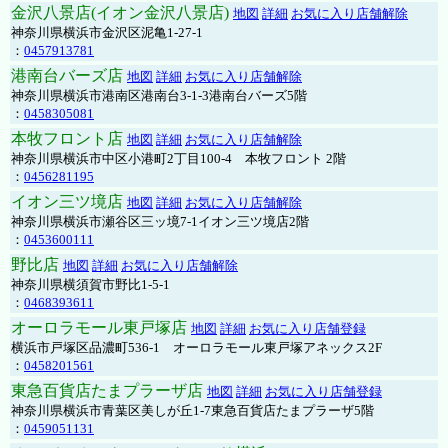
金沢八景店(イオン金沢八景店)
地図
詳細
お気に入り店舗解除
神奈川県横浜市金沢区泥亀1-27-1
：
0457913781
港南台バーズ店
地図
詳細
お気に入り店舗解除
神奈川県横浜市港南区港南台3-1-3港南台バーズ5階
：
0458305081
本牧フロント店
地図
詳細
お気に入り店舗解除
神奈川県横浜市中区小港町2丁目100-4 本牧フロント 2階
：
0456281195
イオン三ツ境店
地図
詳細
お気に入り店舗解除
神奈川県横浜市瀬谷区三ッ境7-1イオン三ツ境店2階
：
0453600111
野比店
地図
詳細
お気に入り店舗解除
神奈川県横須賀市野比1-5-1
：
0468393611
オーロラモール東戸塚店
地図
詳細
お気に入り店舗登録
横浜市戸塚区品濃町536-1 オーロラモール東戸塚アネックス2F
：
0458201561
東急百貨店たまプラーザ店
地図
詳細
お気に入り店舗登録
神奈川県横浜市青葉区美しが丘1-7東急百貨店たまプラーザ5階
：
0459051131