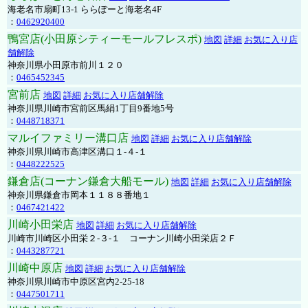
海老名市扇町13-1 ららぽーと海老名4F
：
0462920400
鴨宮店(小田原シティーモールフレスポ)
地図
詳細
お気に入り店
舗解除
神奈川県小田原市前川１２０
：
0465452345
宮前店
地図
詳細
お気に入り店舗解除
神奈川県川崎市宮前区馬絹1丁目9番地5号
：
0448718371
マルイファミリー溝口店
地図
詳細
お気に入り店舗解除
神奈川県川崎市高津区溝口１-４-１
：
0448222525
鎌倉店(コーナン鎌倉大船モール)
地図
詳細
お気に入り店舗解除
神奈川県鎌倉市岡本１１８８番地１
：
0467421422
川崎小田栄店
地図
詳細
お気に入り店舗解除
川崎市川崎区小田栄２‐３‐１ コーナン川崎小田栄店２Ｆ
：
0443287721
川崎中原店
地図
詳細
お気に入り店舗解除
神奈川県川崎市中原区宮内2-25-18
：
0447501711