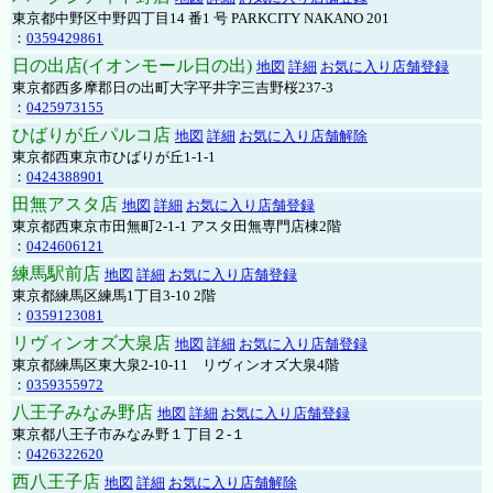
東京都中野区中野四丁目14 番1 号 PARKCITY NAKANO 201
：
0359429861
日の出店(イオンモール日の出)
地図
詳細
お気に入り店舗登録
東京都西多摩郡日の出町大字平井字三吉野桜237-3
：
0425973155
ひばりが丘パルコ店
地図
詳細
お気に入り店舗解除
東京都西東京市ひばりが丘1-1-1
：
0424388901
田無アスタ店
地図
詳細
お気に入り店舗登録
東京都西東京市田無町2-1-1 アスタ田無専門店棟2階
：
0424606121
練馬駅前店
地図
詳細
お気に入り店舗登録
東京都練馬区練馬1丁目3-10 2階
：
0359123081
リヴィンオズ大泉店
地図
詳細
お気に入り店舗登録
東京都練馬区東大泉2-10-11 リヴィンオズ大泉4階
：
0359355972
八王子みなみ野店
地図
詳細
お気に入り店舗登録
東京都八王子市みなみ野１丁目２-１
：
0426322620
西八王子店
地図
詳細
お気に入り店舗解除