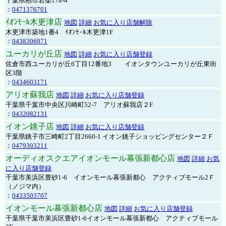
千葉県柏市若柴178-4
：
0471376701
ｲｵﾝﾓｰﾙ木更津店
地図
詳細
お気に入り店舗解除
木更津市築地1番4 ｲｵﾝﾓｰﾙ木更津1F
：
0438306971
ユーカリが丘店
地図
詳細
お気に入り店舗登録
佐倉市西ユーカリが丘6丁目12番地3 イオンタウンユーカリが丘東街
区3階
：
0434603171
アリオ蘇我店
地図
詳細
お気に入り店舗登録
千葉県千葉市中央区川崎町52-7 アリオ蘇我店２F
：
0432082131
イオン銚子店
地図
詳細
お気に入り店舗登録
千葉県銚子市三崎町2丁目2660-1 イオン銚子ショッピングセンター２Ｆ
：
0479303211
オーディオスクエアイオンモール幕張新都心店
地図
詳細
お気
に入り店舗登録
千葉市美浜区豊砂1-6 イオンモール幕張新都心 アクティブモール2Ｆ
（ノジマ内）
：
0433503707
イオンモール幕張新都心店
地図
詳細
お気に入り店舗登録
千葉県千葉市美浜区豊砂1-6イオンモール幕張新都心 アクティブモール