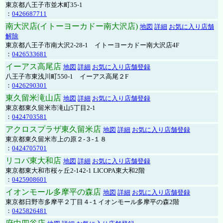
東京都八王子市並木町35-1
：
0426687711
南大沢店(イトーヨーカドー南大沢店)
地図
詳細
お気に入り店舗
解除
東京都八王子市南大沢2-28-1 イトーヨーカドー南大沢店4F
：
0426533681
イーアス高尾店
地図
詳細
お気に入り店舗登録
八王子市東浅川町550-1 イーアス高尾２F
：
0426290301
東久留米滝山店
地図
詳細
お気に入り店舗登録
東京都東久留米市滝山5丁目2-1
：
0424703581
アクロスプラザ東久留米店
地図
詳細
お気に入り店舗登録
東京都東久留米市上の原２-３-１８
：
0424705701
リコパ東大和店
地図
詳細
お気に入り店舗登録
東京都東大和市桜ヶ丘2-142-1 LICOPA東大和2階
：
0425908601
イオンモール多摩平の森店
地図
詳細
お気に入り店舗登録
東京都日野市多摩平２丁目４-１イオンモール多摩平の森2階
：
0425826481