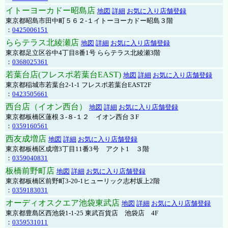
イトーヨーカドー昭島店
地図
詳細
お気に入り店舗登録
東京都昭島市田中町５６２-１イトーヨーカドー昭島３階
：
0425006151
ららテラス北綾瀬店
地図
詳細
お気に入り店舗登録
東京都足立区谷中4丁目8番1号 ららテラス北綾瀬3階
：
0368025361
若葉台店(フレスポ若葉台EAST)
地図
詳細
お気に入り店舗登録
東京都稲城市若葉台2-1-1 フレスポ若葉台EAST2F
：
0423505661
西台店（イオン西台）
地図
詳細
お気に入り店舗登録
東京都板橋区蓮根３-８-１２ イオン西台３F
：
0359160561
西友成増店
地図
詳細
お気に入り店舗登録
東京都板橋区成増3丁目11番3号 アクト1 ３階
：
0359040831
板橋前野町店
地図
詳細
お気に入り店舗登録
東京都板橋区前野町3-20-1ヒューリック志村坂上2階
：
0359183031
オーディオスクエア池袋東武店
地図
詳細
お気に入り店舗登録
東京都豊島区西池袋1-1-25 東武百貨店 池袋店 4F
：
0359531011