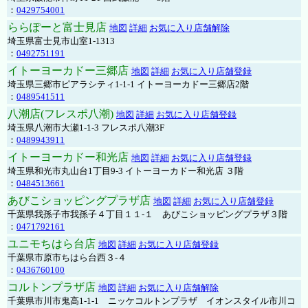
：
0429754001
ららぽーと富士見店
地図
詳細
お気に入り店舗解除
埼玉県富士見市山室1-1313
：
0492751191
イトーヨーカドー三郷店
地図
詳細
お気に入り店舗登録
埼玉県三郷市ピアラシティ1-1-1 イトーヨーカドー三郷店2階
：
0489541511
八潮店(フレスポ八潮)
地図
詳細
お気に入り店舗登録
埼玉県八潮市大瀬1-1-3 フレスポ八潮3F
：
0489943911
イトーヨーカドー和光店
地図
詳細
お気に入り店舗登録
埼玉県和光市丸山台1丁目9-3 イトーヨーカドー和光店 ３階
：
0484513661
あびこショッピングプラザ店
地図
詳細
お気に入り店舗登録
千葉県我孫子市我孫子４丁目１１-１ あびこショッピングプラザ３階
：
0471792161
ユニモちはら台店
地図
詳細
お気に入り店舗登録
千葉県市原市ちはら台西３-４
：
0436760100
コルトンプラザ店
地図
詳細
お気に入り店舗解除
千葉県市川市鬼高1-1-1 ニッケコルトンプラザ イオンスタイル市川コ