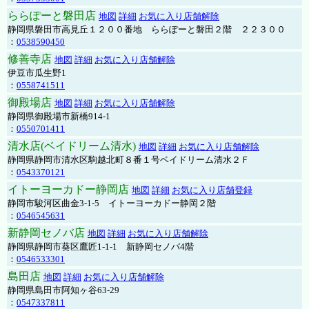
ららぽーと磐田店
地図
詳細
お気に入り店舗解除
静岡県磐田市高見丘１２００番地 ららぽーと磐田２階 ２２３００
：
0538590450
修善寺店
地図
詳細
お気に入り店舗解除
伊豆市瓜生野1
：
0558741511
御殿場店
地図
詳細
お気に入り店舗解除
静岡県御殿場市新橋914-1
：
0550701411
清水店(ベイドリーム清水)
地図
詳細
お気に入り店舗解除
静岡県静岡市清水区駒越北町８番１号ベイドリーム清水２Ｆ
：
0543370121
イトーヨーカドー静岡店
地図
詳細
お気に入り店舗登録
静岡市駿河区曲金3-1-5 イトーヨーカドー静岡２階
：
0546545631
新静岡セノバ店
地図
詳細
お気に入り店舗解除
静岡県静岡市葵区鷹匠1-1-1 新静岡セノバ4階
：
0546533301
島田店
地図
詳細
お気に入り店舗解除
静岡県島田市阿知ヶ谷63-29
：
0547337811