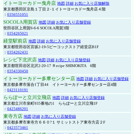
イトーヨーカドー曳舟店
地図
詳細
お気に入り店舗解除
東京都墨田区京島１丁目２-１イトーヨーカドー曳舟店４階
：
0356551051
SOCOLA用賀店
地図
詳細
お気に入り店舗登録
世田谷区上用賀6-6-6 SOCOLA用賀3階
：
0354265021
経堂駅前店
地図
詳細
お気に入り店舗登録
東京都世田谷区宮坂2-19-5ピーコックストア経堂店B1F
：
0354262431
レシピ下北沢店
地図
詳細
お気に入り店舗登録
東京都世田谷区北沢2-20-17 Ｒecipe SHIMOKITA 6階
：
0354330450
イトーヨーカドー多摩センター店
地図
詳細
お気に入り店舗登録
東京都多摩市落合1丁目44 イトーヨーカドー多摩センター店4階
：
0423110191
ららぽーと立川立飛店
地図
詳細
お気に入り店舗登録
東京都立川市泉町935番地の1 ららぽーと立川立飛1F
：
0425486201
東寺方店
地図
詳細
お気に入り店舗登録
東京都多摩市東寺方６６０?１ サミットストア東寺方店２F
：
0423573461