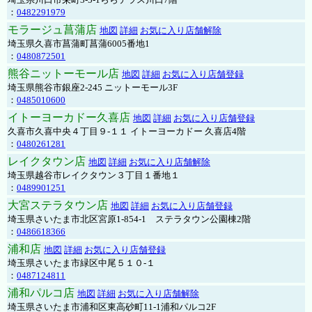
：
0482291979
モラージュ菖蒲店
地図
詳細
お気に入り店舗解除
埼玉県久喜市菖蒲町菖蒲6005番地1
：
0480872501
熊谷ニットーモール店
地図
詳細
お気に入り店舗登録
埼玉県熊谷市銀座2-245 ニットーモール3F
：
0485010600
イトーヨーカドー久喜店
地図
詳細
お気に入り店舗登録
久喜市久喜中央４丁目９-１１ イトーヨーカドー 久喜店4階
：
0480261281
レイクタウン店
地図
詳細
お気に入り店舗解除
埼玉県越谷市レイクタウン３丁目１番地１
：
0489901251
大宮ステラタウン店
地図
詳細
お気に入り店舗登録
埼玉県さいたま市北区宮原1-854-1 ステラタウン公園棟2階
：
0486618366
浦和店
地図
詳細
お気に入り店舗登録
埼玉県さいたま市緑区中尾５１０-１
：
0487124811
浦和パルコ店
地図
詳細
お気に入り店舗解除
埼玉県さいたま市浦和区東高砂町11-1浦和パルコ2F