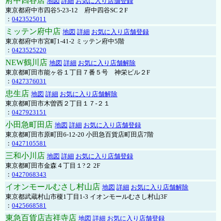
府中四谷店
地図
詳細
お気に入り店舗登録
東京都府中市四谷5-23-12 府中四谷SC２F
：
0423525011
ミッテン府中店
地図
詳細
お気に入り店舗登録
東京都府中市宮町1-41-2 ミッテン府中5階
：
0423525220
NEW鶴川店
地図
詳細
お気に入り店舗解除
東京都町田市能ヶ谷１丁目７番５号 神栄ビル２F
：
0427376031
忠生店
地図
詳細
お気に入り店舗解除
東京都町田市木曽西２丁目１７-２１
：
0427923151
小田急町田店
地図
詳細
お気に入り店舗登録
東京都町田市原町田6-12-20 小田急百貨店町田店7階
：
0427105581
三和小川店
地図
詳細
お気に入り店舗登録
東京都町田市金森４丁目１?２ 2F
：
0427068343
イオンモールむさし村山店
地図
詳細
お気に入り店舗解除
東京都武蔵村山市榎1丁目1-3 イオンモールむさし村山3F
：
0425668581
東急百貨店吉祥寺店
地図
詳細
お気に入り店舗登録