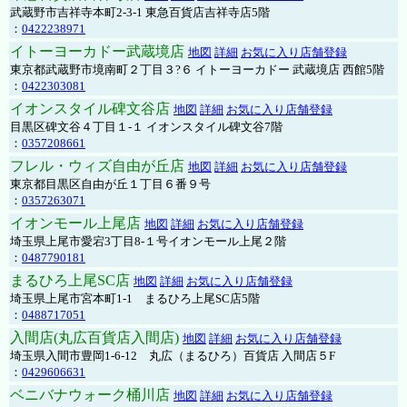
武蔵野市吉祥寺本町2-3-1 東急百貨店吉祥寺店5階
：
0422238971
イトーヨーカドー武蔵境店
地図
詳細
お気に入り店舗登録
東京都武蔵野市境南町２丁目３?６ イトーヨーカドー 武蔵境店 西館5階
：
0422303081
イオンスタイル碑文谷店
地図
詳細
お気に入り店舗登録
目黒区碑文谷４丁目１-１ イオンスタイル碑文谷7階
：
0357208661
フレル・ウィズ自由が丘店
地図
詳細
お気に入り店舗登録
東京都目黒区自由が丘１丁目６番９号
：
0357263071
イオンモール上尾店
地図
詳細
お気に入り店舗登録
埼玉県上尾市愛宕3丁目8-１号イオンモール上尾２階
：
0487790181
まるひろ上尾SC店
地図
詳細
お気に入り店舗登録
埼玉県上尾市宮本町1-1 まるひろ上尾SC店5階
：
0488717051
入間店(丸広百貨店入間店)
地図
詳細
お気に入り店舗登録
埼玉県入間市豊岡1-6-12 丸広（まるひろ）百貨店 入間店５F
：
0429606631
ベニバナウォーク桶川店
地図
詳細
お気に入り店舗登録