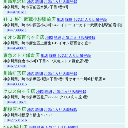
川崎水沢店
地図
詳細
お気に入り店舗登録
神奈川県川崎市宮前区水沢2丁目3番8号
：
0449781611
ｲﾄｰﾖｰｶﾄﾞｰ武蔵小杉駅前店
地図
詳細
お気に入り店舗登録
神奈川県川崎市中原区小杉町3-420イトーヨーカドー武蔵小杉駅前店5階
：
0447380611
イオン新百合ヶ丘店
地図
詳細
お気に入り店舗登録
神奈川県川崎市麻生区上麻生1-19イオン新百合ヶ丘5F
：
0449590071
東急ストア鎌倉店
地図
詳細
お気に入り店舗登録
神奈川県鎌倉市小町1丁目2-12東急ストア鎌倉店5階
：
0467237481
川崎枡形店
地図
詳細
お気に入り店舗登録
神奈川県川崎市多摩区枡形1丁目5番1号ヤオコー川崎枡形店3F
：
0449333315
クロス向ヶ丘店
地図
詳細
お気に入り店舗登録
神奈川県川崎市多摩区登戸2779-1 クロス向ヶ丘3階
：
0449118671
相模原本店
地図
詳細
お気に入り店舗解除
神奈川県相模原市横山１-１-１
：
0427531516
NEW城山店
地図
詳細
お気に入り店舗解除