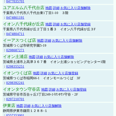
：
0477035701
ユアエルム八千代台店
地図
詳細
お気に入り店舗解除
千葉県八千代市八千代台東1丁目1-10 ３階
：
0474861191
イオン八千代緑が丘店
地図
詳細
お気に入り店舗登録
千葉県八千代市緑が丘２丁目１番３ イオン八千代緑が丘３F
：
0474804711
イーアスつくば店
地図
詳細
お気に入り店舗解除
茨城県つくば市研究学園5-19
：
0298687271
イオン土浦店
地図
詳細
お気に入り店舗解除
茨城県土浦市上高津３６７番 イオン土浦ショッピングセンター1階
：
0298355251
イオンつくば店
地図
詳細
お気に入り店舗登録
茨城県つくば市稲岡66-1 イオンモールつくば 3F
：
0298392241
イオンタウン守谷店
地図
詳細
お気に入り店舗登録
茨城県守谷市百合ヶ丘3丁目249-1ｲｵﾝﾀｳﾝ守谷・2F
：
0297210701
伊東店
地図
詳細
お気に入り店舗解除
静岡県伊東市鎌田１２８８-１
：
0557353001