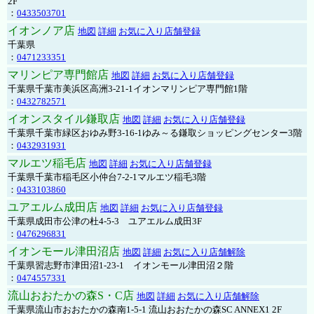
2F
：
0433503701
イオンノア店
地図
詳細
お気に入り店舗登録
千葉県
：
0471233351
マリンピア専門館店
地図
詳細
お気に入り店舗登録
千葉県千葉市美浜区高洲3-21-1イオンマリンピア専門館1階
：
0432782571
イオンスタイル鎌取店
地図
詳細
お気に入り店舗登録
千葉県千葉市緑区おゆみ野3-16-1ゆみ～る鎌取ショッピングセンター3階
：
0432931931
マルエツ稲毛店
地図
詳細
お気に入り店舗登録
千葉県千葉市稲毛区小仲台7-2-1マルエツ稲毛3階
：
0433103860
ユアエルム成田店
地図
詳細
お気に入り店舗登録
千葉県成田市公津の杜4-5-3 ユアエルム成田3F
：
0476296831
イオンモール津田沼店
地図
詳細
お気に入り店舗解除
千葉県習志野市津田沼1-23-1 イオンモール津田沼２階
：
0474557331
流山おおたかの森S・C店
地図
詳細
お気に入り店舗解除
千葉県流山市おおたかの森南1-5-1 流山おおたかの森SC ANNEX1 2F