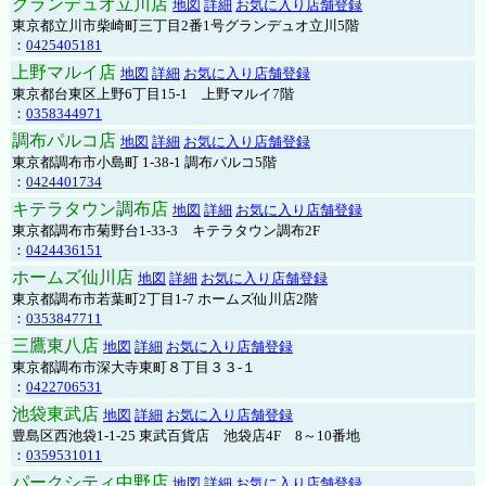
グランデュオ立川店
地図
詳細
お気に入り店舗登録
東京都立川市柴崎町三丁目2番1号グランデュオ立川5階
：
0425405181
上野マルイ店
地図
詳細
お気に入り店舗登録
東京都台東区上野6丁目15-1 上野マルイ7階
：
0358344971
調布パルコ店
地図
詳細
お気に入り店舗登録
東京都調布市小島町 1-38-1 調布パルコ5階
：
0424401734
キテラタウン調布店
地図
詳細
お気に入り店舗登録
東京都調布市菊野台1-33-3 キテラタウン調布2F
：
0424436151
ホームズ仙川店
地図
詳細
お気に入り店舗登録
東京都調布市若葉町2丁目1-7 ホームズ仙川店2階
：
0353847711
三鷹東八店
地図
詳細
お気に入り店舗登録
東京都調布市深大寺東町８丁目３３-１
：
0422706531
池袋東武店
地図
詳細
お気に入り店舗登録
豊島区西池袋1-1-25 東武百貨店 池袋店4F 8～10番地
：
0359531011
パークシティ中野店
地図
詳細
お気に入り店舗登録