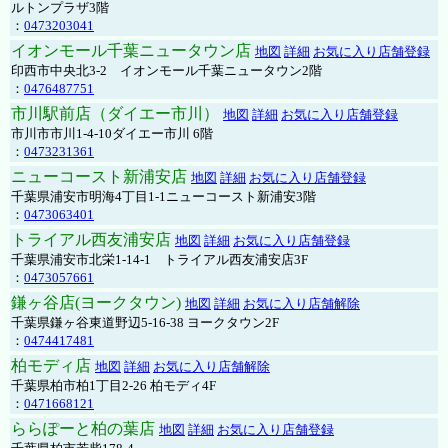
ルトンプラザ3階
：
0473203041
イオンモール千葉ニュータウン店
地図
詳細
お気に入り店舗登録
印西市中央北3-2 イオンモール千葉ニュータウン2階
：
0476487751
市川駅前店（ダイエー市川）
地図
詳細
お気に入り店舗登録
市川市市川1-4-10ダイエー市川 6階
：
0473231361
ニューコースト新浦安店
地図
詳細
お気に入り店舗登録
千葉県浦安市明海4丁目1-1ニューコースト新浦安3階
：
0473063401
トライアル西友浦安店
地図
詳細
お気に入り店舗登録
千葉県浦安市北栄1-14-1 トライアル西友浦安店3F
：
0473057661
鎌ヶ谷店(ヨークタウン)
地図
詳細
お気に入り店舗解除
千葉県鎌ヶ谷東道野辺5-16-38 ヨークタウン2F
：
0474417481
柏モディ店
地図
詳細
お気に入り店舗解除
千葉県柏市柏1丁目2-26 柏モディ4F
：
0471668121
ららぽーと柏の葉店
地図
詳細
お気に入り店舗登録