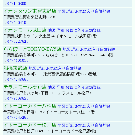
：
0471563001
イオンタウン東習志野店
地図
詳細
お気に入り店舗登録
千葉県習志野市東習志野6-7-8
：
0474564101
イオンモール成田店
地図
詳細
お気に入り店舗登録
千葉県成田市ウイング土屋24 イオンモール成田店1階
：
0476227621
ららぽーとTOKYO-BAY店
地図
詳細
お気に入り店舗解除
千葉県船橋市浜町2?2?7 ららぽーとTOKYO-BAY North Gate 3階
：
0474101011
船橋東武店
地図
詳細
お気に入り店舗登録
千葉県船橋市本町7-1-1東武百貨店船橋店3階1～3番地
：
0474243661
テラスモール松戸店
地図
詳細
お気に入り店舗登録
千葉県松戸市八ケ崎2丁目8-1 テラスモール松戸3F
：
0473093651
イトーヨーカドー八柱店
地図
詳細
お気に入り店舗登録
千葉県松戸市日暮1-15-8イトーヨーカドー八柱 3階
：
0477045261
イトーヨーカドー松戸店
地図
詳細
お気に入り店舗登録
千葉県松戸市松戸1149 イトーヨーカドー松戸店6階