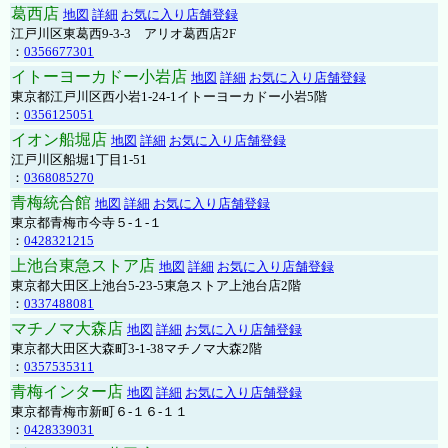
葛西店
地図
詳細
お気に入り店舗登録
江戸川区東葛西9-3-3 アリオ葛西店2F
：
0356677301
イトーヨーカドー小岩店
地図
詳細
お気に入り店舗登録
東京都江戸川区西小岩1-24-1イトーヨーカドー小岩5階
：
0356125051
イオン船堀店
地図
詳細
お気に入り店舗登録
江戸川区船堀1丁目1-51
：
0368085270
青梅統合館
地図
詳細
お気に入り店舗登録
東京都青梅市今寺５-１-１
：
0428321215
上池台東急ストア店
地図
詳細
お気に入り店舗登録
東京都大田区上池台5-23-5東急ストア上池台店2階
：
0337488081
マチノマ大森店
地図
詳細
お気に入り店舗登録
東京都大田区大森町3-1-38マチノマ大森2階
：
0357535311
青梅インター店
地図
詳細
お気に入り店舗登録
東京都青梅市新町６-１６-１１
：
0428339031