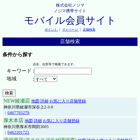
株式会社ノジマ
ノジマ携帯サイト
モバイル会員サイト
ポイント
｜
マイページ
｜
店舗検索
店舗検索
条件から探す
店名、住所等で検索できます。
キーワード
:
地域
:
NEW綾瀬店
地図
詳細
お気に入り店舗登録
神奈川県綾瀬市深谷上2-3-9
：
0467795279
厚木本店
地図
詳細
お気に入り店舗登録
神奈川県厚木市岡田3005
：
0462201721