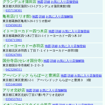
グランデュオ蒲田店
地図
詳細
お気に入り店舗登録
東京都大田区蒲田5-13-1グランデュオ蒲田東館3階
：
0357138301
亀有店(リリオ館)
地図
詳細
お気に入り店舗解除
東京都葛飾区亀有3-26-1リリオ館4F
：
0356506181
イトーヨーカドー四つ木店
地図
詳細
お気に入り店舗登録
東京都葛飾区四つ木2丁目21-1イトーヨーカドー四つ木３F
：
0356715901
イトーヨーカドー赤羽店
地図
詳細
お気に入り店舗登録
東京都北区赤羽西１丁目７-１イトーヨーカドー赤羽5階
：
0359247691
国分寺店(セレオ国分寺)
地図
詳細
お気に入り店舗解除
東京都国分寺市南町３-２０-３
：
0423266511
アーバンドック ららぽーと豊洲店
地図
詳細
お気に入り店舗登録
東京都江東区豊洲2-2-1 アーバンドック ららぽーと豊洲３ 3階
：
0351441660
アリオ北砂店
地図
詳細
お気に入り店舗解除
東京都江東区北砂2丁目17番1号アリオ北砂2F
：
0356537611
イオンフードスタイル小平店