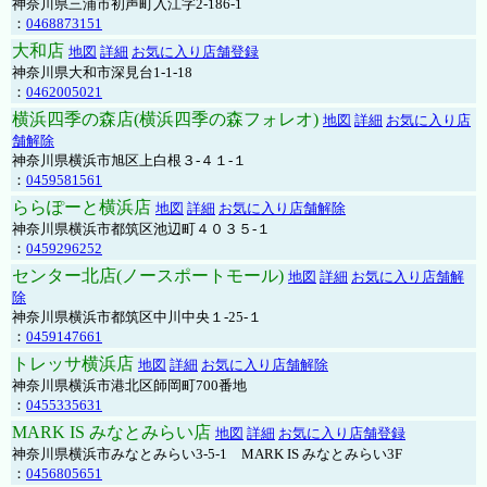
神奈川県三浦市初声町入江字2-186-1
：
0468873151
大和店
地図
詳細
お気に入り店舗登録
神奈川県大和市深見台1-1-18
：
0462005021
横浜四季の森店(横浜四季の森フォレオ)
地図
詳細
お気に入り店
舗解除
神奈川県横浜市旭区上白根３-４１-１
：
0459581561
ららぽーと横浜店
地図
詳細
お気に入り店舗解除
神奈川県横浜市都筑区池辺町４０３５-１
：
0459296252
センター北店(ノースポートモール)
地図
詳細
お気に入り店舗解
除
神奈川県横浜市都筑区中川中央１-25-１
：
0459147661
トレッサ横浜店
地図
詳細
お気に入り店舗解除
神奈川県横浜市港北区師岡町700番地
：
0455335631
MARK IS みなとみらい店
地図
詳細
お気に入り店舗登録
神奈川県横浜市みなとみらい3-5-1 MARK IS みなとみらい3F
：
0456805651