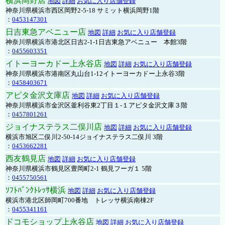
横浜岡野店
地図
詳細
お気に入り店舗登録
神奈川県横浜市西区岡野2-5-18 サミット横浜岡野1階
：
0453147301
日吉東急アベニュー店
地図
詳細
お気に入り店舗登録
神奈川県横浜市港北区日吉2-1-1日吉東急アベニュー 本館3階
：
0455603351
イトーヨーカドー上永谷店
地図
詳細
お気に入り店舗登録
神奈川県横浜市港南区丸山台1-12イトーヨーカドー上永谷3階
：
0458403671
アピタ金沢文庫店
地図
詳細
お気に入り店舗登録
神奈川県横浜市金沢区釜利谷東2丁目１-１アピタ金沢文庫３階
：
0457801261
ジョイナステラス二俣川店
地図
詳細
お気に入り店舗登録
横浜市旭区二俣川2-50-14ジョイナステラス二俣川 3階
：
0453662281
西友鶴見店
地図
詳細
お気に入り店舗登録
神奈川県横浜市鶴見区豊岡町2-1 鶴見フーガ１ 5階
：
0455750561
ｿﾌﾄﾊﾞﾝｸﾄﾚｯｻ横浜
地図
詳細
お気に入り店舗登録
横浜市港北区師岡町700番地 トレッサ横浜南棟2F
：
0455341161
ドコモショップ上永谷店
地図
詳細
お気に入り店舗登録