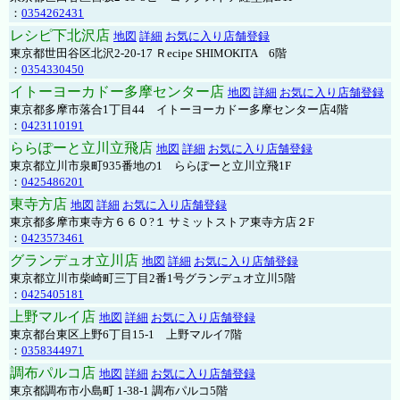
：
0354262431
レシピ下北沢店
地図
詳細
お気に入り店舗登録
東京都世田谷区北沢2-20-17 Ｒecipe SHIMOKITA 6階
：
0354330450
イトーヨーカドー多摩センター店
地図
詳細
お気に入り店舗登録
東京都多摩市落合1丁目44 イトーヨーカドー多摩センター店4階
：
0423110191
ららぽーと立川立飛店
地図
詳細
お気に入り店舗登録
東京都立川市泉町935番地の1 ららぽーと立川立飛1F
：
0425486201
東寺方店
地図
詳細
お気に入り店舗登録
東京都多摩市東寺方６６０?１ サミットストア東寺方店２F
：
0423573461
グランデュオ立川店
地図
詳細
お気に入り店舗登録
東京都立川市柴崎町三丁目2番1号グランデュオ立川5階
：
0425405181
上野マルイ店
地図
詳細
お気に入り店舗登録
東京都台東区上野6丁目15-1 上野マルイ7階
：
0358344971
調布パルコ店
地図
詳細
お気に入り店舗登録
東京都調布市小島町 1-38-1 調布パルコ5階