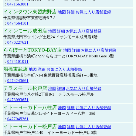
：
0471563001
イオンタウン東習志野店
地図
詳細
お気に入り店舗登録
千葉県習志野市東習志野6-7-8
：
0474564101
イオンモール成田店
地図
詳細
お気に入り店舗登録
千葉県成田市ウイング土屋24 イオンモール成田店1階
：
0476227621
ららぽーとTOKYO-BAY店
地図
詳細
お気に入り店舗解除
千葉県船橋市浜町2?2?7 ららぽーとTOKYO-BAY North Gate 3階
：
0474101011
船橋東武店
地図
詳細
お気に入り店舗登録
千葉県船橋市本町7-1-1東武百貨店船橋店3階1～3番地
：
0474243661
テラスモール松戸店
地図
詳細
お気に入り店舗登録
千葉県松戸市八ケ崎2丁目8-1 テラスモール松戸3F
：
0473093651
イトーヨーカドー八柱店
地図
詳細
お気に入り店舗登録
千葉県松戸市日暮1-15-8イトーヨーカドー八柱 3階
：
0477045261
イトーヨーカドー松戸店
地図
詳細
お気に入り店舗登録
千葉県松戸市松戸1149 イトーヨーカドー松戸店6階