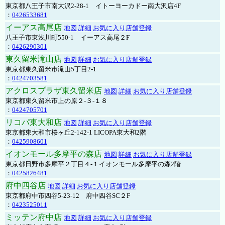
東京都八王子市南大沢2-28-1 イトーヨーカドー南大沢店4F
：
0426533681
イーアス高尾店
地図
詳細
お気に入り店舗登録
八王子市東浅川町550-1 イーアス高尾２F
：
0426290301
東久留米滝山店
地図
詳細
お気に入り店舗登録
東京都東久留米市滝山5丁目2-1
：
0424703581
アクロスプラザ東久留米店
地図
詳細
お気に入り店舗登録
東京都東久留米市上の原２-３-１８
：
0424705701
リコパ東大和店
地図
詳細
お気に入り店舗登録
東京都東大和市桜ヶ丘2-142-1 LICOPA東大和2階
：
0425908601
イオンモール多摩平の森店
地図
詳細
お気に入り店舗登録
東京都日野市多摩平２丁目４-１イオンモール多摩平の森2階
：
0425826481
府中四谷店
地図
詳細
お気に入り店舗登録
東京都府中市四谷5-23-12 府中四谷SC２F
：
0423525011
ミッテン府中店
地図
詳細
お気に入り店舗登録