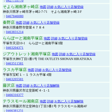
：
0427755770
そよら湘南茅ヶ崎店
地図
詳細
お気に入り店舗登録
神奈川県茅ヶ崎市茅ヶ崎2‐7‐71 そよら湘南茅ヶ崎３F
：
0467846080
秦野店
地図
詳細
お気に入り店舗登録
神奈川県秦野市曽屋４７８４
：
0463831214
ららぽーと湘南平塚店
地図
詳細
お気に入り店舗登録
平塚市天沼10-1 ららぽーと湘南平塚3階
：
0463204371
ジアウトレット湘南平塚店
地図
詳細
お気に入り店舗登録
平塚市大神8丁目1番1号 THE OUTLETS SHONAN HIRATSUKA
：
0463511581
ラスカ平塚店
地図
詳細
お気に入り店舗登録
平塚市宝町１－１ ラスカ平塚 4階
：
0463205581
藤沢店
地図
詳細
お気に入り店舗解除
神奈川県藤沢市辻堂新町４-１-１
：
0466316377
テラスモール湘南店
地図
詳細
お気に入り店舗解除
神奈川県藤沢市辻堂神台1丁目3番1号 テラスモール湘南4F
：
0466381251