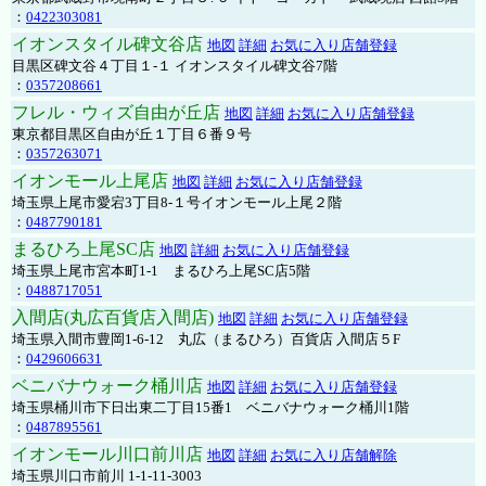
：
0422303081
イオンスタイル碑文谷店
地図
詳細
お気に入り店舗登録
目黒区碑文谷４丁目１-１ イオンスタイル碑文谷7階
：
0357208661
フレル・ウィズ自由が丘店
地図
詳細
お気に入り店舗登録
東京都目黒区自由が丘１丁目６番９号
：
0357263071
イオンモール上尾店
地図
詳細
お気に入り店舗登録
埼玉県上尾市愛宕3丁目8-１号イオンモール上尾２階
：
0487790181
まるひろ上尾SC店
地図
詳細
お気に入り店舗登録
埼玉県上尾市宮本町1-1 まるひろ上尾SC店5階
：
0488717051
入間店(丸広百貨店入間店)
地図
詳細
お気に入り店舗登録
埼玉県入間市豊岡1-6-12 丸広（まるひろ）百貨店 入間店５F
：
0429606631
ベニバナウォーク桶川店
地図
詳細
お気に入り店舗登録
埼玉県桶川市下日出東二丁目15番1 ベニバナウォーク桶川1階
：
0487895561
イオンモール川口前川店
地図
詳細
お気に入り店舗解除
埼玉県川口市前川 1-1-11-3003