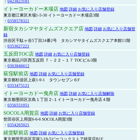
：
0423823181
イトーヨーカドー木場店
地図
詳細
お気に入り店舗登録
東京都江東区木場1-5-30 イトーヨーカドー木場店3階
：
0358578321
新宿タカシマヤタイムズスクエア店
地図
詳細
お気に入り店舗登
録
渋谷区千駄ヶ谷5丁目24番2号 タカシマヤタイムズスクエア本館11階
：
0353627221
五反田TOC店
地図
詳細
お気に入り店舗登録
東京都品川区西五反田 ７－２２－１７ TOCビル3階
：
0363846612
荻窪駅前店
地図
詳細
お気に入り店舗登録
東京都杉並区上萩1-9-1 タウンセブン６F
：
0353475121
イトーヨーカドー曳舟店
地図
詳細
お気に入り店舗解除
東京都墨田区京島１丁目２-１イトーヨーカドー曳舟店４階
：
0356551051
SOCOLA用賀店
地図
詳細
お気に入り店舗登録
世田谷区上用賀6-6-6 SOCOLA用賀3階
：
0354265021
経堂駅前店
地図
詳細
お気に入り店舗登録
東京都世田谷区宮坂2-19-5ピーコックストア経堂店B1F