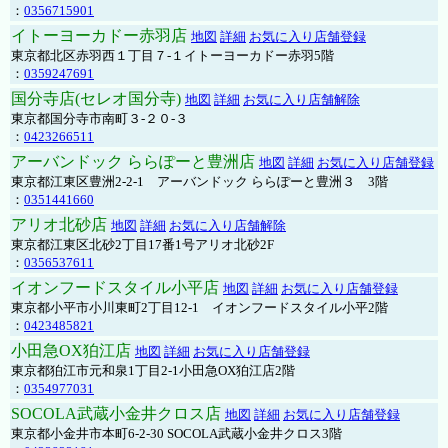
：
0356715901
イトーヨーカドー赤羽店
地図
詳細
お気に入り店舗登録
東京都北区赤羽西１丁目７-１イトーヨーカドー赤羽5階
：
0359247691
国分寺店(セレオ国分寺)
地図
詳細
お気に入り店舗解除
東京都国分寺市南町３-２０-３
：
0423266511
アーバンドック ららぽーと豊洲店
地図
詳細
お気に入り店舗登録
東京都江東区豊洲2-2-1 アーバンドック ららぽーと豊洲３ 3階
：
0351441660
アリオ北砂店
地図
詳細
お気に入り店舗解除
東京都江東区北砂2丁目17番1号アリオ北砂2F
：
0356537611
イオンフードスタイル小平店
地図
詳細
お気に入り店舗登録
東京都小平市小川東町2丁目12-1 イオンフードスタイル小平2階
：
0423485821
小田急OX狛江店
地図
詳細
お気に入り店舗登録
東京都狛江市元和泉1丁目2-1小田急OX狛江店2階
：
0354977031
SOCOLA武蔵小金井クロス店
地図
詳細
お気に入り店舗登録
東京都小金井市本町6-2-30 SOCOLA武蔵小金井クロス3階