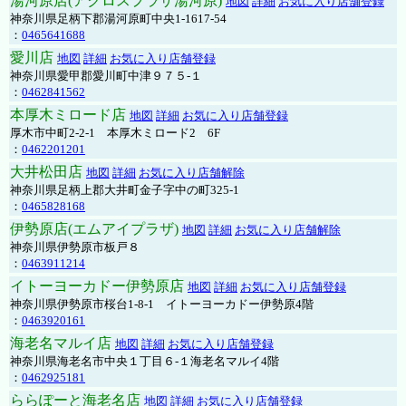
湯河原店(アクロスプラザ湯河原)
地図
詳細
お気に入り店舗登録
神奈川県足柄下郡湯河原町中央1-1617-54
：
0465641688
愛川店
地図
詳細
お気に入り店舗登録
神奈川県愛甲郡愛川町中津９７５-１
：
0462841562
本厚木ミロード店
地図
詳細
お気に入り店舗登録
厚木市中町2-2-1 本厚木ミロード2 6F
：
0462201201
大井松田店
地図
詳細
お気に入り店舗解除
神奈川県足柄上郡大井町金子字中の町325-1
：
0465828168
伊勢原店(エムアイプラザ)
地図
詳細
お気に入り店舗解除
神奈川県伊勢原市板戸８
：
0463911214
イトーヨーカドー伊勢原店
地図
詳細
お気に入り店舗登録
神奈川県伊勢原市桜台1-8-1 イトーヨーカドー伊勢原4階
：
0463920161
海老名マルイ店
地図
詳細
お気に入り店舗登録
神奈川県海老名市中央１丁目６-１海老名マルイ4階
：
0462925181
ららぽーと海老名店
地図
詳細
お気に入り店舗登録