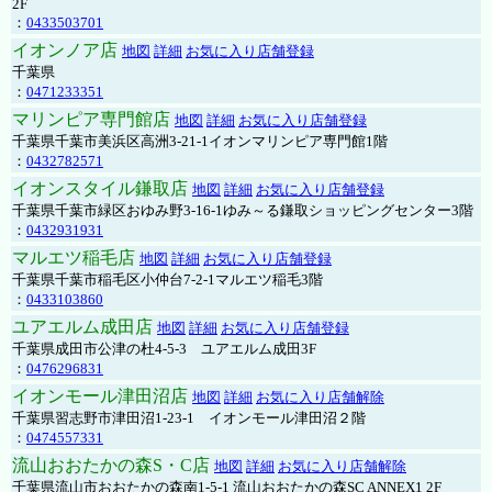
2F
：
0433503701
イオンノア店
地図
詳細
お気に入り店舗登録
千葉県
：
0471233351
マリンピア専門館店
地図
詳細
お気に入り店舗登録
千葉県千葉市美浜区高洲3-21-1イオンマリンピア専門館1階
：
0432782571
イオンスタイル鎌取店
地図
詳細
お気に入り店舗登録
千葉県千葉市緑区おゆみ野3-16-1ゆみ～る鎌取ショッピングセンター3階
：
0432931931
マルエツ稲毛店
地図
詳細
お気に入り店舗登録
千葉県千葉市稲毛区小仲台7-2-1マルエツ稲毛3階
：
0433103860
ユアエルム成田店
地図
詳細
お気に入り店舗登録
千葉県成田市公津の杜4-5-3 ユアエルム成田3F
：
0476296831
イオンモール津田沼店
地図
詳細
お気に入り店舗解除
千葉県習志野市津田沼1-23-1 イオンモール津田沼２階
：
0474557331
流山おおたかの森S・C店
地図
詳細
お気に入り店舗解除
千葉県流山市おおたかの森南1-5-1 流山おおたかの森SC ANNEX1 2F