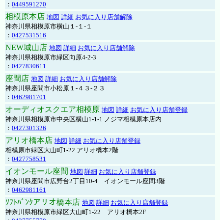
：
0449591270
相模原本店
地図
詳細
お気に入り店舗解除
神奈川県相模原市横山１-１-１
：
0427531516
NEW城山店
地図
詳細
お気に入り店舗解除
神奈川県相模原市緑区向原4-2-3
：
0427830611
座間店
地図
詳細
お気に入り店舗解除
神奈川県座間市小松原１-４３-２３
：
0462981701
オーディオスクエア相模原
地図
詳細
お気に入り店舗登録
神奈川県相模原市中央区横山1-1-1 ノジマ相模原本店内
：
0427301326
アリオ橋本店
地図
詳細
お気に入り店舗登録
相模原市緑区大山町1-22 アリオ橋本2階
：
0427758531
イオンモール座間
地図
詳細
お気に入り店舗登録
神奈川県座間市広野台2丁目10-4 イオンモール座間3階
：
0462981161
ｿﾌﾄﾊﾞﾝｸアリオ橋本店
地図
詳細
お気に入り店舗登録
神奈川県相模原市緑区大山町1-22 アリオ橋本2F