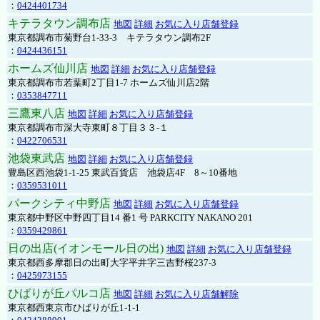
：
0424401734
キテラタウン調布店
地図
詳細
お気に入り店舗登録
東京都調布市菊野台1-33-3 キテラタウン調布2F
：
0424436151
ホームズ仙川店
地図
詳細
お気に入り店舗登録
東京都調布市若葉町2丁目1-7 ホームズ仙川店2階
：
0353847711
三鷹東八店
地図
詳細
お気に入り店舗登録
東京都調布市深大寺東町８丁目３３-１
：
0422706531
池袋東武店
地図
詳細
お気に入り店舗登録
豊島区西池袋1-1-25 東武百貨店 池袋店4F 8～10番地
：
0359531011
パークシティ中野店
地図
詳細
お気に入り店舗登録
東京都中野区中野四丁目14 番1 号 PARKCITY NAKANO 201
：
0359429861
日の出店(イオンモール日の出)
地図
詳細
お気に入り店舗登録
東京都西多摩郡日の出町大字平井字三吉野桜237-3
：
0425973155
ひばりが丘パルコ店
地図
詳細
お気に入り店舗解除
東京都西東京市ひばりが丘1-1-1