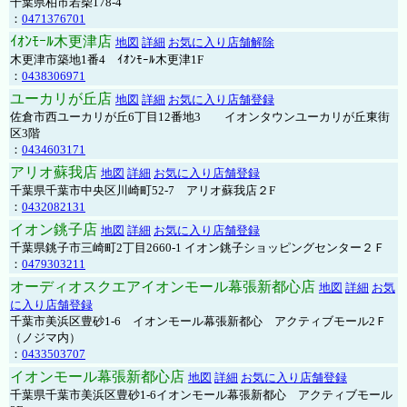
千葉県柏市若柴178-4
：
0471376701
ｲｵﾝﾓｰﾙ木更津店
地図
詳細
お気に入り店舗解除
木更津市築地1番4 ｲｵﾝﾓｰﾙ木更津1F
：
0438306971
ユーカリが丘店
地図
詳細
お気に入り店舗登録
佐倉市西ユーカリが丘6丁目12番地3 イオンタウンユーカリが丘東街
区3階
：
0434603171
アリオ蘇我店
地図
詳細
お気に入り店舗登録
千葉県千葉市中央区川崎町52-7 アリオ蘇我店２F
：
0432082131
イオン銚子店
地図
詳細
お気に入り店舗登録
千葉県銚子市三崎町2丁目2660-1 イオン銚子ショッピングセンター２Ｆ
：
0479303211
オーディオスクエアイオンモール幕張新都心店
地図
詳細
お気
に入り店舗登録
千葉市美浜区豊砂1-6 イオンモール幕張新都心 アクティブモール2Ｆ
（ノジマ内）
：
0433503707
イオンモール幕張新都心店
地図
詳細
お気に入り店舗登録
千葉県千葉市美浜区豊砂1-6イオンモール幕張新都心 アクティブモール