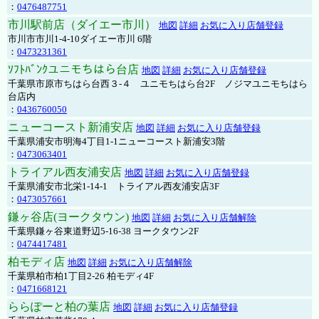
：
0476487751
市川駅前店（ダイエー市川）
地図
詳細
お気に入り店舗登録
市川市市川1-4-10ダイエー市川 6階
：
0473231361
ｿﾌﾄﾊﾞﾝｸユニモちはら台店
地図
詳細
お気に入り店舗登録
千葉県市原市ちはら台西３-４ ユニモちはら台2F ノジマユニモちはら
台店内
：
0436760050
ニューコースト新浦安店
地図
詳細
お気に入り店舗登録
千葉県浦安市明海4丁目1-1ニューコースト新浦安3階
：
0473063401
トライアル西友浦安店
地図
詳細
お気に入り店舗登録
千葉県浦安市北栄1-14-1 トライアル西友浦安店3F
：
0473057661
鎌ヶ谷店(ヨークタウン)
地図
詳細
お気に入り店舗解除
千葉県鎌ヶ谷東道野辺5-16-38 ヨークタウン2F
：
0474417481
柏モディ店
地図
詳細
お気に入り店舗解除
千葉県柏市柏1丁目2-26 柏モディ4F
：
0471668121
ららぽーと柏の葉店
地図
詳細
お気に入り店舗登録