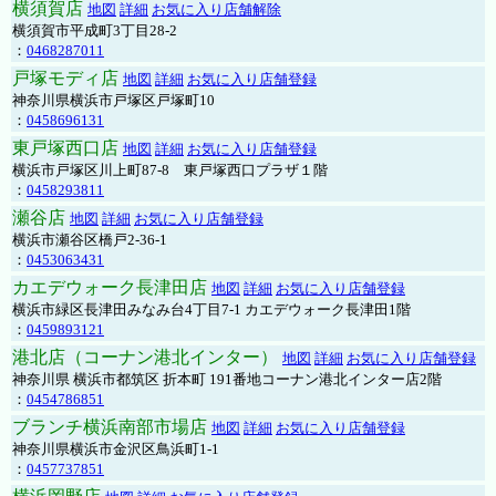
横須賀店
地図
詳細
お気に入り店舗解除
横須賀市平成町3丁目28-2
：
0468287011
戸塚モディ店
地図
詳細
お気に入り店舗登録
神奈川県横浜市戸塚区戸塚町10
：
0458696131
東戸塚西口店
地図
詳細
お気に入り店舗登録
横浜市戸塚区川上町87-8 東戸塚西口プラザ１階
：
0458293811
瀬谷店
地図
詳細
お気に入り店舗登録
横浜市瀬谷区橋戸2-36-1
：
0453063431
カエデウォーク長津田店
地図
詳細
お気に入り店舗登録
横浜市緑区長津田みなみ台4丁目7-1 カエデウォーク長津田1階
：
0459893121
港北店（コーナン港北インター）
地図
詳細
お気に入り店舗登録
神奈川県 横浜市都筑区 折本町 191番地コーナン港北インター店2階
：
0454786851
ブランチ横浜南部市場店
地図
詳細
お気に入り店舗登録
神奈川県横浜市金沢区鳥浜町1-1
：
0457737851