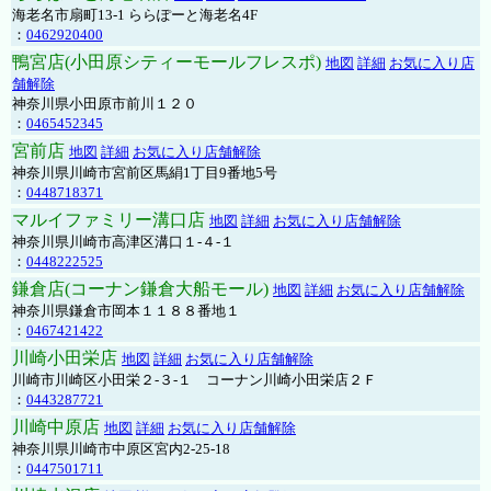
海老名市扇町13-1 ららぽーと海老名4F
：
0462920400
鴨宮店(小田原シティーモールフレスポ)
地図
詳細
お気に入り店
舗解除
神奈川県小田原市前川１２０
：
0465452345
宮前店
地図
詳細
お気に入り店舗解除
神奈川県川崎市宮前区馬絹1丁目9番地5号
：
0448718371
マルイファミリー溝口店
地図
詳細
お気に入り店舗解除
神奈川県川崎市高津区溝口１-４-１
：
0448222525
鎌倉店(コーナン鎌倉大船モール)
地図
詳細
お気に入り店舗解除
神奈川県鎌倉市岡本１１８８番地１
：
0467421422
川崎小田栄店
地図
詳細
お気に入り店舗解除
川崎市川崎区小田栄２‐３‐１ コーナン川崎小田栄店２Ｆ
：
0443287721
川崎中原店
地図
詳細
お気に入り店舗解除
神奈川県川崎市中原区宮内2-25-18
：
0447501711