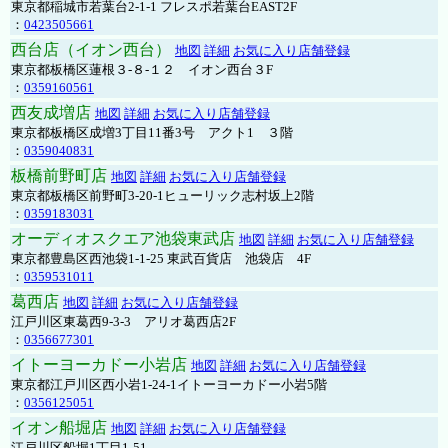
東京都稲城市若葉台2-1-1 フレスポ若葉台EAST2F
：
0423505661
西台店（イオン西台）
地図
詳細
お気に入り店舗登録
東京都板橋区蓮根３-８-１２ イオン西台３F
：
0359160561
西友成増店
地図
詳細
お気に入り店舗登録
東京都板橋区成増3丁目11番3号 アクト1 ３階
：
0359040831
板橋前野町店
地図
詳細
お気に入り店舗登録
東京都板橋区前野町3-20-1ヒューリック志村坂上2階
：
0359183031
オーディオスクエア池袋東武店
地図
詳細
お気に入り店舗登録
東京都豊島区西池袋1-1-25 東武百貨店 池袋店 4F
：
0359531011
葛西店
地図
詳細
お気に入り店舗登録
江戸川区東葛西9-3-3 アリオ葛西店2F
：
0356677301
イトーヨーカドー小岩店
地図
詳細
お気に入り店舗登録
東京都江戸川区西小岩1-24-1イトーヨーカドー小岩5階
：
0356125051
イオン船堀店
地図
詳細
お気に入り店舗登録
江戸川区船堀1丁目1-51