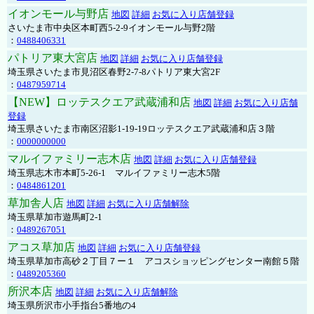
イオンモール与野店
地図
詳細
お気に入り店舗登録
さいたま市中央区本町西5-2-9イオンモール与野2階
：
0488406331
パトリア東大宮店
地図
詳細
お気に入り店舗登録
埼玉県さいたま市見沼区春野2-7-8パトリア東大宮2F
：
0487959714
【NEW】ロッテスクエア武蔵浦和店
地図
詳細
お気に入り店舗
登録
埼玉県さいたま市南区沼影1-19-19ロッテスクエア武蔵浦和店３階
：
0000000000
マルイファミリー志木店
地図
詳細
お気に入り店舗登録
埼玉県志木市本町5-26-1 マルイファミリー志木5階
：
0484861201
草加舎人店
地図
詳細
お気に入り店舗解除
埼玉県草加市遊馬町2-1
：
0489267051
アコス草加店
地図
詳細
お気に入り店舗登録
埼玉県草加市高砂２丁目７ー１ アコスショッピングセンター南館５階
：
0489205360
所沢本店
地図
詳細
お気に入り店舗解除
埼玉県所沢市小手指台5番地の4