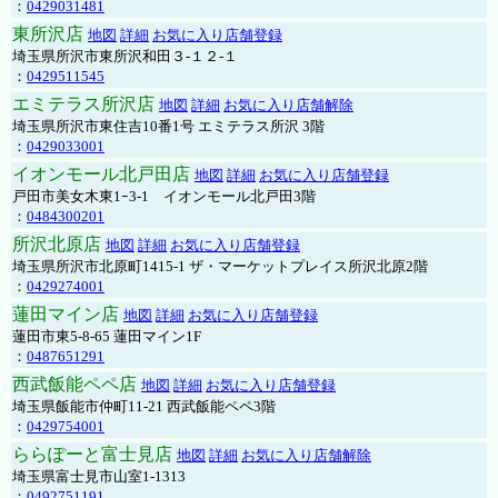
：
0429031481
東所沢店
地図
詳細
お気に入り店舗登録
埼玉県所沢市東所沢和田３-１２-１
：
0429511545
エミテラス所沢店
地図
詳細
お気に入り店舗解除
埼玉県所沢市東住吉10番1号 エミテラス所沢 3階
：
0429033001
イオンモール北戸田店
地図
詳細
お気に入り店舗登録
戸田市美女木東1ｰ3‐1 イオンモール北戸田3階
：
0484300201
所沢北原店
地図
詳細
お気に入り店舗登録
埼玉県所沢市北原町1415-1 ザ・マーケットプレイス所沢北原2階
：
0429274001
蓮田マイン店
地図
詳細
お気に入り店舗登録
蓮田市東5-8-65 蓮田マイン1F
：
0487651291
西武飯能ペペ店
地図
詳細
お気に入り店舗登録
埼玉県飯能市仲町11-21 西武飯能ペペ3階
：
0429754001
ららぽーと富士見店
地図
詳細
お気に入り店舗解除
埼玉県富士見市山室1-1313
：
0492751191