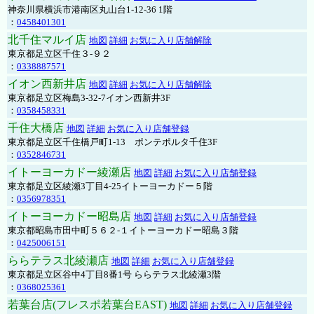
神奈川県横浜市港南区丸山台1-12-36 1階
：
0458401301
北千住マルイ店
地図
詳細
お気に入り店舗解除
東京都足立区千住３-９２
：
0338887571
イオン西新井店
地図
詳細
お気に入り店舗解除
東京都足立区梅島3-32-7イオン西新井3F
：
0358458331
千住大橋店
地図
詳細
お気に入り店舗登録
東京都足立区千住橋戸町1-13 ポンテポルタ千住3F
：
0352846731
イトーヨーカドー綾瀬店
地図
詳細
お気に入り店舗登録
東京都足立区綾瀬3丁目4-25イトーヨーカドー５階
：
0356978351
イトーヨーカドー昭島店
地図
詳細
お気に入り店舗登録
東京都昭島市田中町５６２-１イトーヨーカドー昭島３階
：
0425006151
ららテラス北綾瀬店
地図
詳細
お気に入り店舗登録
東京都足立区谷中4丁目8番1号 ららテラス北綾瀬3階
：
0368025361
若葉台店(フレスポ若葉台EAST)
地図
詳細
お気に入り店舗登録