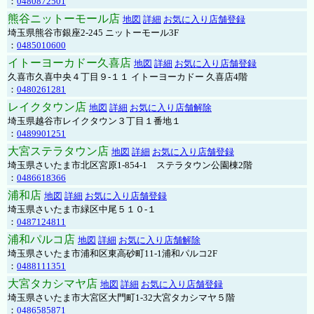
：
0480872501
熊谷ニットーモール店
地図
詳細
お気に入り店舗登録
埼玉県熊谷市銀座2-245 ニットーモール3F
：
0485010600
イトーヨーカドー久喜店
地図
詳細
お気に入り店舗登録
久喜市久喜中央４丁目９-１１ イトーヨーカドー 久喜店4階
：
0480261281
レイクタウン店
地図
詳細
お気に入り店舗解除
埼玉県越谷市レイクタウン３丁目１番地１
：
0489901251
大宮ステラタウン店
地図
詳細
お気に入り店舗登録
埼玉県さいたま市北区宮原1-854-1 ステラタウン公園棟2階
：
0486618366
浦和店
地図
詳細
お気に入り店舗登録
埼玉県さいたま市緑区中尾５１０-１
：
0487124811
浦和パルコ店
地図
詳細
お気に入り店舗解除
埼玉県さいたま市浦和区東高砂町11-1浦和パルコ2F
：
0488111351
大宮タカシマヤ店
地図
詳細
お気に入り店舗登録
埼玉県さいたま市大宮区大門町1-32大宮タカシマヤ５階
：
0486585871