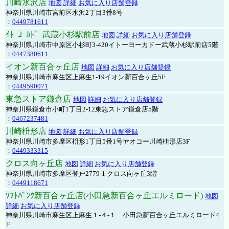
川崎水沢店
地図
詳細
お気に入り店舗登録
神奈川県川崎市宮前区水沢2丁目3番8号
：
0449781611
ｲﾄｰﾖｰｶﾄﾞｰ武蔵小杉駅前店
地図
詳細
お気に入り店舗登録
神奈川県川崎市中原区小杉町3-420イトーヨーカドー武蔵小杉駅前店5階
：
0447380611
イオン新百合ヶ丘店
地図
詳細
お気に入り店舗登録
神奈川県川崎市麻生区上麻生1-19イオン新百合ヶ丘5F
：
0449590071
東急ストア鎌倉店
地図
詳細
お気に入り店舗登録
神奈川県鎌倉市小町1丁目2-12東急ストア鎌倉店5階
：
0467237481
川崎枡形店
地図
詳細
お気に入り店舗登録
神奈川県川崎市多摩区枡形1丁目5番1号ヤオコー川崎枡形店3F
：
0449333315
クロス向ヶ丘店
地図
詳細
お気に入り店舗登録
神奈川県川崎市多摩区登戸2779-1 クロス向ヶ丘3階
：
0449118671
ｿﾌﾄﾊﾞﾝｸ新百合ヶ丘店(小田急新百合ヶ丘エルミロード)
地図
詳細
お気に入り店舗登録
神奈川県川崎市麻生区上麻生１-４-１ 小田急新百合ヶ丘エルミロード4
Ｆ