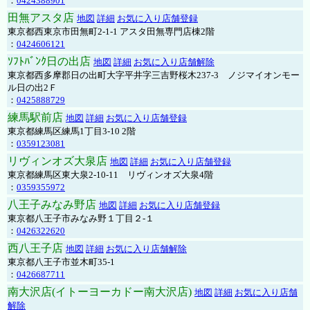
：
0424388901
田無アスタ店
地図
詳細
お気に入り店舗登録
東京都西東京市田無町2-1-1 アスタ田無専門店棟2階
：
0424606121
ｿﾌﾄﾊﾞﾝｸ日の出店
地図
詳細
お気に入り店舗解除
東京都西多摩郡日の出町大字平井字三吉野桜木237-3 ノジマイオンモー
ル日の出2Ｆ
：
0425888729
練馬駅前店
地図
詳細
お気に入り店舗登録
東京都練馬区練馬1丁目3-10 2階
：
0359123081
リヴィンオズ大泉店
地図
詳細
お気に入り店舗登録
東京都練馬区東大泉2-10-11 リヴィンオズ大泉4階
：
0359355972
八王子みなみ野店
地図
詳細
お気に入り店舗登録
東京都八王子市みなみ野１丁目２-１
：
0426322620
西八王子店
地図
詳細
お気に入り店舗解除
東京都八王子市並木町35-1
：
0426687711
南大沢店(イトーヨーカドー南大沢店)
地図
詳細
お気に入り店舗
解除