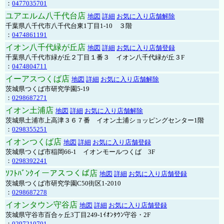
：
0477035701
ユアエルム八千代台店
地図
詳細
お気に入り店舗解除
千葉県八千代市八千代台東1丁目1-10 ３階
：
0474861191
イオン八千代緑が丘店
地図
詳細
お気に入り店舗登録
千葉県八千代市緑が丘２丁目１番３ イオン八千代緑が丘３F
：
0474804711
イーアスつくば店
地図
詳細
お気に入り店舗解除
茨城県つくば市研究学園5-19
：
0298687271
イオン土浦店
地図
詳細
お気に入り店舗解除
茨城県土浦市上高津３６７番 イオン土浦ショッピングセンター1階
：
0298355251
イオンつくば店
地図
詳細
お気に入り店舗登録
茨城県つくば市稲岡66-1 イオンモールつくば 3F
：
0298392241
ｿﾌﾄﾊﾞﾝｸイーアスつくば店
地図
詳細
お気に入り店舗登録
茨城県つくば市研究学園C50街区1-2010
：
0298687278
イオンタウン守谷店
地図
詳細
お気に入り店舗登録
茨城県守谷市百合ヶ丘3丁目249-1ｲｵﾝﾀｳﾝ守谷・2F
：
0297210701