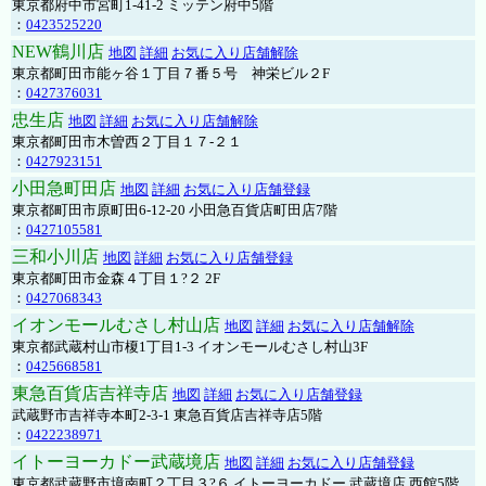
東京都府中市宮町1-41-2 ミッテン府中5階
：
0423525220
NEW鶴川店
地図
詳細
お気に入り店舗解除
東京都町田市能ヶ谷１丁目７番５号 神栄ビル２F
：
0427376031
忠生店
地図
詳細
お気に入り店舗解除
東京都町田市木曽西２丁目１７-２１
：
0427923151
小田急町田店
地図
詳細
お気に入り店舗登録
東京都町田市原町田6-12-20 小田急百貨店町田店7階
：
0427105581
三和小川店
地図
詳細
お気に入り店舗登録
東京都町田市金森４丁目１?２ 2F
：
0427068343
イオンモールむさし村山店
地図
詳細
お気に入り店舗解除
東京都武蔵村山市榎1丁目1-3 イオンモールむさし村山3F
：
0425668581
東急百貨店吉祥寺店
地図
詳細
お気に入り店舗登録
武蔵野市吉祥寺本町2-3-1 東急百貨店吉祥寺店5階
：
0422238971
イトーヨーカドー武蔵境店
地図
詳細
お気に入り店舗登録
東京都武蔵野市境南町２丁目３?６ イトーヨーカドー 武蔵境店 西館5階