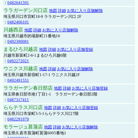
：
0482641591
ララガーデン川口店
地図
詳細
お気に入り店舗解除
埼玉県川口市宮町18-9 ララガーデン川口 2F
：
0482406101
川越西店
地図
詳細
お気に入り店舗解除
埼玉県川越市的場新町21番地10
：
0492390081
まるひろ川越店
地図
詳細
お気に入り店舗登録
川越市新富町2-6-1まるひろ川越6階
：
0492272021
ウニクス川越店
地図
詳細
お気に入り店舗解除
埼玉県川越市新宿町1-17-1 ウニクス川越2F
：
0492491551
ララガーデン春日部店
地図
詳細
お気に入り店舗登録
埼玉県春日部市南1丁目1-1 ララガーデン春日部2階
：
0487317411
ららテラス川口店
地図
詳細
お気に入り店舗登録
埼玉県川口市栄町3-5-1ららテラス川口7階
：
0482291979
モラージュ菖蒲店
地図
詳細
お気に入り店舗解除
埼玉県久喜市菖蒲町菖蒲6005番地1