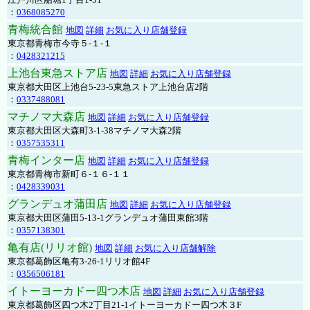
：
0368085270
青梅統合館
地図
詳細
お気に入り店舗登録
東京都青梅市今寺５-１-１
：
0428321215
上池台東急ストア店
地図
詳細
お気に入り店舗登録
東京都大田区上池台5-23-5東急ストア上池台店2階
：
0337488081
マチノマ大森店
地図
詳細
お気に入り店舗登録
東京都大田区大森町3-1-38マチノマ大森2階
：
0357535311
青梅インター店
地図
詳細
お気に入り店舗登録
東京都青梅市新町６-１６-１１
：
0428339031
グランデュオ蒲田店
地図
詳細
お気に入り店舗登録
東京都大田区蒲田5-13-1グランデュオ蒲田東館3階
：
0357138301
亀有店(リリオ館)
地図
詳細
お気に入り店舗解除
東京都葛飾区亀有3-26-1リリオ館4F
：
0356506181
イトーヨーカドー四つ木店
地図
詳細
お気に入り店舗登録
東京都葛飾区四つ木2丁目21-1イトーヨーカドー四つ木３F