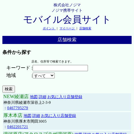
株式会社ノジマ
ノジマ携帯サイト
モバイル会員サイト
ポイント
｜
マイページ
｜
店舗検索
店舗検索
条件から探す
店名、住所等で検索できます。
キーワード
:
地域
:
NEW綾瀬店
地図
詳細
お気に入り店舗登録
神奈川県綾瀬市深谷上2-3-9
：
0467795279
厚木本店
地図
詳細
お気に入り店舗登録
神奈川県厚木市岡田3005
：
0462201721