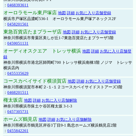
：
0468393611
オーロラモール東戸塚店
地図
詳細
お気に入り店舗登録
横浜市戸塚区品濃町536-1 オーロラモール東戸塚アネックス2F
：
0458201561
東急百貨店たまプラーザ店
地図
詳細
お気に入り店舗登録
神奈川県横浜市青葉区美しが丘1-7東急百貨店たまプラーザ5階
：
0459051131
オーディオスクエア トレッサ横浜
地図
詳細
お気に入り店舗登
録
神奈川県横浜市港北区師岡町700 トレッサ横浜南棟3階 ノジマ トレッサ
横浜店内
：
0455335629
コースカベイサイド横須賀店
地図
詳細
お気に入り店舗登録
神奈川県横須賀市本町２-１-１２コースカベイサイドストアーズ3階
：
0468201511
権太坂店
地図
詳細
お気に入り店舗解除
神奈川県横浜市保土ケ谷区権太坂 3-1-3
：
0457305731
ホームズ鶴見店
地図
詳細
お気に入り店舗解除
神奈川県横浜市鶴見区岸谷3丁目9-1 島忠ホームズ横浜鶴見店2階
：
0455842261