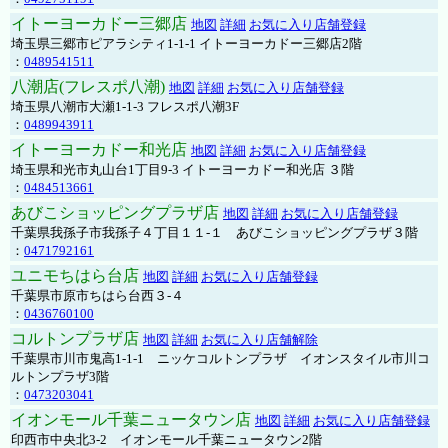
イトーヨーカドー三郷店
地図
詳細
お気に入り店舗登録
埼玉県三郷市ピアラシティ1-1-1 イトーヨーカドー三郷店2階
：
0489541511
八潮店(フレスポ八潮)
地図
詳細
お気に入り店舗登録
埼玉県八潮市大瀬1-1-3 フレスポ八潮3F
：
0489943911
イトーヨーカドー和光店
地図
詳細
お気に入り店舗登録
埼玉県和光市丸山台1丁目9-3 イトーヨーカドー和光店 ３階
：
0484513661
あびこショッピングプラザ店
地図
詳細
お気に入り店舗登録
千葉県我孫子市我孫子４丁目１１-１ あびこショッピングプラザ３階
：
0471792161
ユニモちはら台店
地図
詳細
お気に入り店舗登録
千葉県市原市ちはら台西３-４
：
0436760100
コルトンプラザ店
地図
詳細
お気に入り店舗解除
千葉県市川市鬼高1-1-1 ニッケコルトンプラザ イオンスタイル市川コ
ルトンプラザ3階
：
0473203041
イオンモール千葉ニュータウン店
地図
詳細
お気に入り店舗登録
印西市中央北3-2 イオンモール千葉ニュータウン2階