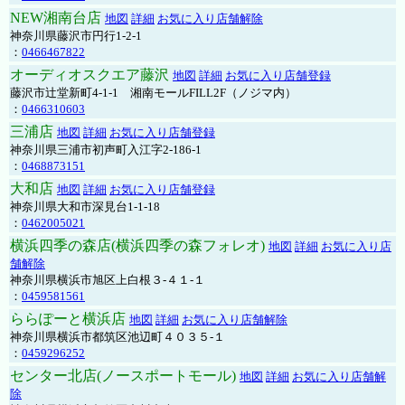
NEW湘南台店
地図
詳細
お気に入り店舗解除
神奈川県藤沢市円行1-2-1
：
0466467822
オーディオスクエア藤沢
地図
詳細
お気に入り店舗登録
藤沢市辻堂新町4-1-1 湘南モールFILL2F（ノジマ内）
：
0466310603
三浦店
地図
詳細
お気に入り店舗登録
神奈川県三浦市初声町入江字2-186-1
：
0468873151
大和店
地図
詳細
お気に入り店舗登録
神奈川県大和市深見台1-1-18
：
0462005021
横浜四季の森店(横浜四季の森フォレオ)
地図
詳細
お気に入り店
舗解除
神奈川県横浜市旭区上白根３-４１-１
：
0459581561
ららぽーと横浜店
地図
詳細
お気に入り店舗解除
神奈川県横浜市都筑区池辺町４０３５-１
：
0459296252
センター北店(ノースポートモール)
地図
詳細
お気に入り店舗解
除