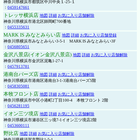
神奈川県横浜市都筑区中川中央１-25-１
：
0459147661
トレッサ横浜店
地図
詳細
お気に入り店舗解除
神奈川県横浜市港北区師岡町700番地
：
0455335631
MARK IS みなとみらい店
地図
詳細
お気に入り店舗登録
神奈川県横浜市みなとみらい3-5-1 MARK IS みなとみらい3F
：
0456805651
金沢八景店(イオン金沢八景店)
地図
詳細
お気に入り店舗解除
神奈川県横浜市金沢区泥亀1-27-1
：
0457913781
港南台バーズ店
地図
詳細
お気に入り店舗解除
神奈川県横浜市港南区港南台3-1-3港南台バーズ5階
：
0458305081
本牧フロント店
地図
詳細
お気に入り店舗解除
神奈川県横浜市中区小港町2丁目100-4 本牧フロント 2階
：
0456281195
イオン三ツ境店
地図
詳細
お気に入り店舗解除
神奈川県横浜市瀬谷区三ッ境7-1イオン三ツ境店2階
：
0453600111
野比店
地図
詳細
お気に入り店舗解除
神奈川県横須賀市野比1-5-1