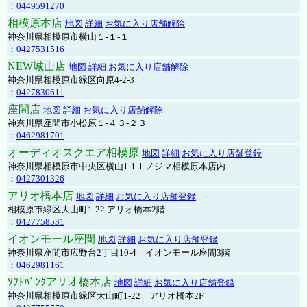
：
0449591270
相模原本店
地図
詳細
お気に入り店舗解除
神奈川県相模原市横山１-１-１
：
0427531516
NEW城山店
地図
詳細
お気に入り店舗解除
神奈川県相模原市緑区向原4-2-3
：
0427830611
座間店
地図
詳細
お気に入り店舗解除
神奈川県座間市小松原１-４３-２３
：
0462981701
オーディオスクエア相模原
地図
詳細
お気に入り店舗登録
神奈川県相模原市中央区横山1-1-1 ノジマ相模原本店内
：
0427301326
アリオ橋本店
地図
詳細
お気に入り店舗登録
相模原市緑区大山町1-22 アリオ橋本2階
：
0427758531
イオンモール座間
地図
詳細
お気に入り店舗登録
神奈川県座間市広野台2丁目10-4 イオンモール座間3階
：
0462981161
ｿﾌﾄﾊﾞﾝｸアリオ橋本店
地図
詳細
お気に入り店舗登録
神奈川県相模原市緑区大山町1-22 アリオ橋本2F