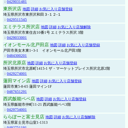
：
0429031481
東所沢店
地図
詳細
お気に入り店舗登録
埼玉県所沢市東所沢和田３-１２-１
：
0429511545
エミテラス所沢店
地図
詳細
お気に入り店舗解除
埼玉県所沢市東住吉10番1号 エミテラス所沢 3階
：
0429033001
イオンモール北戸田店
地図
詳細
お気に入り店舗登録
戸田市美女木東1ｰ3‐1 イオンモール北戸田3階
：
0484300201
所沢北原店
地図
詳細
お気に入り店舗登録
埼玉県所沢市北原町1415-1 ザ・マーケットプレイス所沢北原2階
：
0429274001
蓮田マイン店
地図
詳細
お気に入り店舗登録
蓮田市東5-8-65 蓮田マイン1F
：
0487651291
西武飯能ペペ店
地図
詳細
お気に入り店舗登録
埼玉県飯能市仲町11-21 西武飯能ペペ3階
：
0429754001
ららぽーと富士見店
地図
詳細
お気に入り店舗解除
埼玉県富士見市山室1-1313
：
0492751191