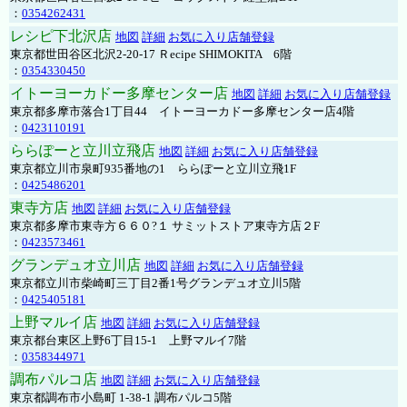
：
0354262431
レシピ下北沢店
地図
詳細
お気に入り店舗登録
東京都世田谷区北沢2-20-17 Ｒecipe SHIMOKITA 6階
：
0354330450
イトーヨーカドー多摩センター店
地図
詳細
お気に入り店舗登録
東京都多摩市落合1丁目44 イトーヨーカドー多摩センター店4階
：
0423110191
ららぽーと立川立飛店
地図
詳細
お気に入り店舗登録
東京都立川市泉町935番地の1 ららぽーと立川立飛1F
：
0425486201
東寺方店
地図
詳細
お気に入り店舗登録
東京都多摩市東寺方６６０?１ サミットストア東寺方店２F
：
0423573461
グランデュオ立川店
地図
詳細
お気に入り店舗登録
東京都立川市柴崎町三丁目2番1号グランデュオ立川5階
：
0425405181
上野マルイ店
地図
詳細
お気に入り店舗登録
東京都台東区上野6丁目15-1 上野マルイ7階
：
0358344971
調布パルコ店
地図
詳細
お気に入り店舗登録
東京都調布市小島町 1-38-1 調布パルコ5階