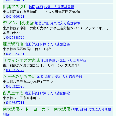
：
0424388901
田無アスタ店
地図
詳細
お気に入り店舗登録
東京都西東京市田無町2-1-1 アスタ田無専門店棟2階
：
0424606121
ｿﾌﾄﾊﾞﾝｸ日の出店
地図
詳細
お気に入り店舗解除
東京都西多摩郡日の出町大字平井字三吉野桜木237-3 ノジマイオンモー
ル日の出2Ｆ
：
0425888729
練馬駅前店
地図
詳細
お気に入り店舗登録
東京都練馬区練馬1丁目3-10 2階
：
0359123081
リヴィンオズ大泉店
地図
詳細
お気に入り店舗登録
東京都練馬区東大泉2-10-11 リヴィンオズ大泉4階
：
0359355972
八王子みなみ野店
地図
詳細
お気に入り店舗登録
東京都八王子市みなみ野１丁目２-１
：
0426322620
西八王子店
地図
詳細
お気に入り店舗解除
東京都八王子市並木町35-1
：
0426687711
南大沢店(イトーヨーカドー南大沢店)
地図
詳細
お気に入り店舗
解除