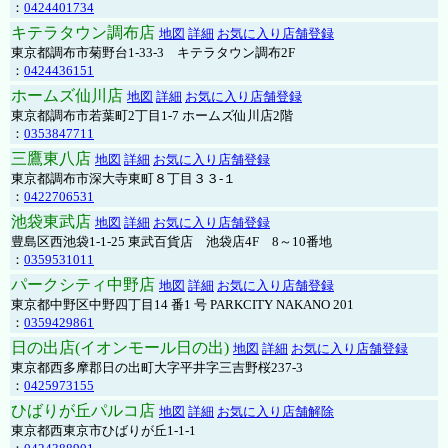
：
0424401734
キテラタウン調布店
地図
詳細
お気に入り店舗登録
東京都調布市菊野台1-33-3 キテラタウン調布2F
：
0424436151
ホームズ仙川店
地図
詳細
お気に入り店舗登録
東京都調布市若葉町2丁目1-7 ホームズ仙川店2階
：
0353847711
三鷹東八店
地図
詳細
お気に入り店舗登録
東京都調布市深大寺東町８丁目３３-１
：
0422706531
池袋東武店
地図
詳細
お気に入り店舗登録
豊島区西池袋1-1-25 東武百貨店 池袋店4F 8～10番地
：
0359531011
パークシティ中野店
地図
詳細
お気に入り店舗登録
東京都中野区中野四丁目14 番1 号 PARKCITY NAKANO 201
：
0359429861
日の出店(イオンモール日の出)
地図
詳細
お気に入り店舗登録
東京都西多摩郡日の出町大字平井字三吉野桜237-3
：
0425973155
ひばりが丘パルコ店
地図
詳細
お気に入り店舗解除
東京都西東京市ひばりが丘1-1-1