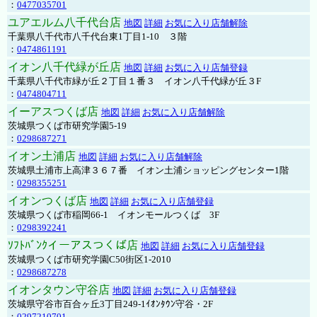
：
0477035701
ユアエルム八千代台店
地図
詳細
お気に入り店舗解除
千葉県八千代市八千代台東1丁目1-10 ３階
：
0474861191
イオン八千代緑が丘店
地図
詳細
お気に入り店舗登録
千葉県八千代市緑が丘２丁目１番３ イオン八千代緑が丘３F
：
0474804711
イーアスつくば店
地図
詳細
お気に入り店舗解除
茨城県つくば市研究学園5-19
：
0298687271
イオン土浦店
地図
詳細
お気に入り店舗解除
茨城県土浦市上高津３６７番 イオン土浦ショッピングセンター1階
：
0298355251
イオンつくば店
地図
詳細
お気に入り店舗登録
茨城県つくば市稲岡66-1 イオンモールつくば 3F
：
0298392241
ｿﾌﾄﾊﾞﾝｸイーアスつくば店
地図
詳細
お気に入り店舗登録
茨城県つくば市研究学園C50街区1-2010
：
0298687278
イオンタウン守谷店
地図
詳細
お気に入り店舗登録
茨城県守谷市百合ヶ丘3丁目249-1ｲｵﾝﾀｳﾝ守谷・2F
：
0297210701