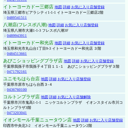
イトーヨーカドー三郷店
地図
詳細
お気に入り店舗登録
埼玉県三郷市ピアラシティ1-1-1 イトーヨーカドー三郷店2階
：
0489541511
八潮店(フレスポ八潮)
地図
詳細
お気に入り店舗登録
埼玉県八潮市大瀬1-1-3 フレスポ八潮3F
：
0489943911
イトーヨーカドー和光店
地図
詳細
お気に入り店舗登録
埼玉県和光市丸山台1丁目9-3 イトーヨーカドー和光店 ３階
：
0484513661
あびこショッピングプラザ店
地図
詳細
お気に入り店舗登録
千葉県我孫子市我孫子４丁目１１-１ あびこショッピングプラザ３階
：
0471792161
ユニモちはら台店
地図
詳細
お気に入り店舗登録
千葉県市原市ちはら台西３-４
：
0436760100
コルトンプラザ店
地図
詳細
お気に入り店舗解除
千葉県市川市鬼高1-1-1 ニッケコルトンプラザ イオンスタイル市川コ
ルトンプラザ3階
：
0473203041
イオンモール千葉ニュータウン店
地図
詳細
お気に入り店舗登録
印西市中央北3-2 イオンモール千葉ニュータウン2階