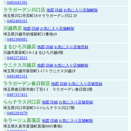
：
0482641591
ララガーデン川口店
地図
詳細
お気に入り店舗解除
埼玉県川口市宮町18-9 ララガーデン川口 2F
：
0482406101
川越西店
地図
詳細
お気に入り店舗解除
埼玉県川越市的場新町21番地10
：
0492390081
まるひろ川越店
地図
詳細
お気に入り店舗登録
川越市新富町2-6-1まるひろ川越6階
：
0492272021
ウニクス川越店
地図
詳細
お気に入り店舗解除
埼玉県川越市新宿町1-17-1 ウニクス川越2F
：
0492491551
ララガーデン春日部店
地図
詳細
お気に入り店舗登録
埼玉県春日部市南1丁目1-1 ララガーデン春日部2階
：
0487317411
ららテラス川口店
地図
詳細
お気に入り店舗登録
埼玉県川口市栄町3-5-1ららテラス川口7階
：
0482291979
モラージュ菖蒲店
地図
詳細
お気に入り店舗解除
埼玉県久喜市菖蒲町菖蒲6005番地1