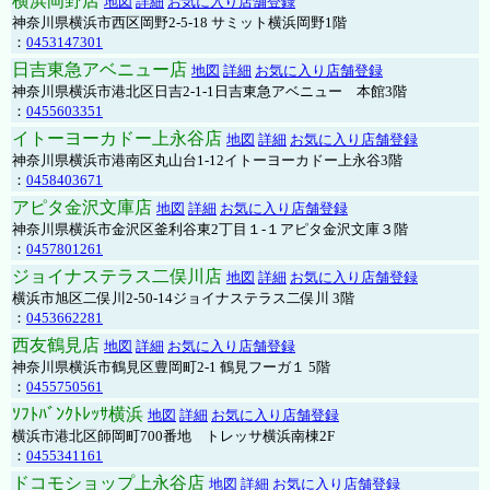
横浜岡野店
地図
詳細
お気に入り店舗登録
神奈川県横浜市西区岡野2-5-18 サミット横浜岡野1階
：
0453147301
日吉東急アベニュー店
地図
詳細
お気に入り店舗登録
神奈川県横浜市港北区日吉2-1-1日吉東急アベニュー 本館3階
：
0455603351
イトーヨーカドー上永谷店
地図
詳細
お気に入り店舗登録
神奈川県横浜市港南区丸山台1-12イトーヨーカドー上永谷3階
：
0458403671
アピタ金沢文庫店
地図
詳細
お気に入り店舗登録
神奈川県横浜市金沢区釜利谷東2丁目１-１アピタ金沢文庫３階
：
0457801261
ジョイナステラス二俣川店
地図
詳細
お気に入り店舗登録
横浜市旭区二俣川2-50-14ジョイナステラス二俣川 3階
：
0453662281
西友鶴見店
地図
詳細
お気に入り店舗登録
神奈川県横浜市鶴見区豊岡町2-1 鶴見フーガ１ 5階
：
0455750561
ｿﾌﾄﾊﾞﾝｸﾄﾚｯｻ横浜
地図
詳細
お気に入り店舗登録
横浜市港北区師岡町700番地 トレッサ横浜南棟2F
：
0455341161
ドコモショップ上永谷店
地図
詳細
お気に入り店舗登録