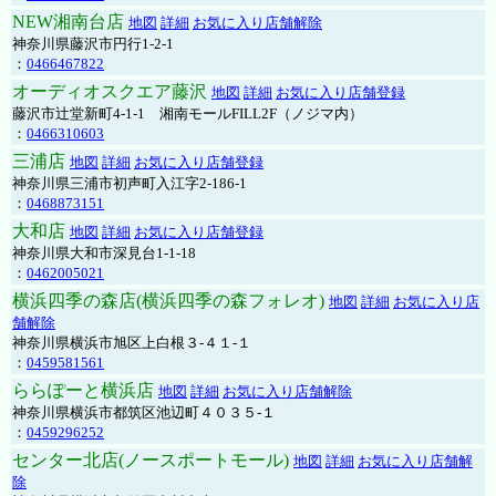
NEW湘南台店
地図
詳細
お気に入り店舗解除
神奈川県藤沢市円行1-2-1
：
0466467822
オーディオスクエア藤沢
地図
詳細
お気に入り店舗登録
藤沢市辻堂新町4-1-1 湘南モールFILL2F（ノジマ内）
：
0466310603
三浦店
地図
詳細
お気に入り店舗登録
神奈川県三浦市初声町入江字2-186-1
：
0468873151
大和店
地図
詳細
お気に入り店舗登録
神奈川県大和市深見台1-1-18
：
0462005021
横浜四季の森店(横浜四季の森フォレオ)
地図
詳細
お気に入り店
舗解除
神奈川県横浜市旭区上白根３-４１-１
：
0459581561
ららぽーと横浜店
地図
詳細
お気に入り店舗解除
神奈川県横浜市都筑区池辺町４０３５-１
：
0459296252
センター北店(ノースポートモール)
地図
詳細
お気に入り店舗解
除