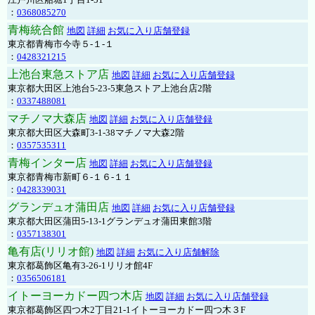
：
0368085270
青梅統合館
地図
詳細
お気に入り店舗登録
東京都青梅市今寺５-１-１
：
0428321215
上池台東急ストア店
地図
詳細
お気に入り店舗登録
東京都大田区上池台5-23-5東急ストア上池台店2階
：
0337488081
マチノマ大森店
地図
詳細
お気に入り店舗登録
東京都大田区大森町3-1-38マチノマ大森2階
：
0357535311
青梅インター店
地図
詳細
お気に入り店舗登録
東京都青梅市新町６-１６-１１
：
0428339031
グランデュオ蒲田店
地図
詳細
お気に入り店舗登録
東京都大田区蒲田5-13-1グランデュオ蒲田東館3階
：
0357138301
亀有店(リリオ館)
地図
詳細
お気に入り店舗解除
東京都葛飾区亀有3-26-1リリオ館4F
：
0356506181
イトーヨーカドー四つ木店
地図
詳細
お気に入り店舗登録
東京都葛飾区四つ木2丁目21-1イトーヨーカドー四つ木３F