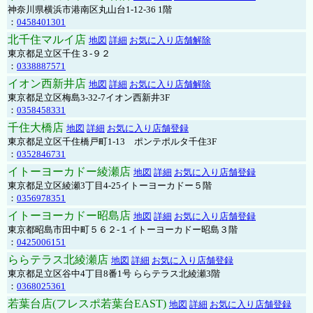
神奈川県横浜市港南区丸山台1-12-36 1階
：
0458401301
北千住マルイ店
地図
詳細
お気に入り店舗解除
東京都足立区千住３-９２
：
0338887571
イオン西新井店
地図
詳細
お気に入り店舗解除
東京都足立区梅島3-32-7イオン西新井3F
：
0358458331
千住大橋店
地図
詳細
お気に入り店舗登録
東京都足立区千住橋戸町1-13 ポンテポルタ千住3F
：
0352846731
イトーヨーカドー綾瀬店
地図
詳細
お気に入り店舗登録
東京都足立区綾瀬3丁目4-25イトーヨーカドー５階
：
0356978351
イトーヨーカドー昭島店
地図
詳細
お気に入り店舗登録
東京都昭島市田中町５６２-１イトーヨーカドー昭島３階
：
0425006151
ららテラス北綾瀬店
地図
詳細
お気に入り店舗登録
東京都足立区谷中4丁目8番1号 ららテラス北綾瀬3階
：
0368025361
若葉台店(フレスポ若葉台EAST)
地図
詳細
お気に入り店舗登録