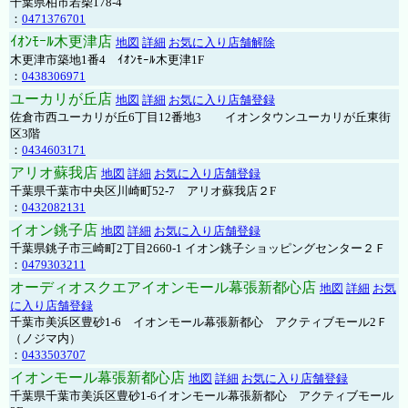
千葉県柏市若柴178-4
：
0471376701
ｲｵﾝﾓｰﾙ木更津店
地図
詳細
お気に入り店舗解除
木更津市築地1番4 ｲｵﾝﾓｰﾙ木更津1F
：
0438306971
ユーカリが丘店
地図
詳細
お気に入り店舗登録
佐倉市西ユーカリが丘6丁目12番地3 イオンタウンユーカリが丘東街
区3階
：
0434603171
アリオ蘇我店
地図
詳細
お気に入り店舗登録
千葉県千葉市中央区川崎町52-7 アリオ蘇我店２F
：
0432082131
イオン銚子店
地図
詳細
お気に入り店舗登録
千葉県銚子市三崎町2丁目2660-1 イオン銚子ショッピングセンター２Ｆ
：
0479303211
オーディオスクエアイオンモール幕張新都心店
地図
詳細
お気
に入り店舗登録
千葉市美浜区豊砂1-6 イオンモール幕張新都心 アクティブモール2Ｆ
（ノジマ内）
：
0433503707
イオンモール幕張新都心店
地図
詳細
お気に入り店舗登録
千葉県千葉市美浜区豊砂1-6イオンモール幕張新都心 アクティブモール