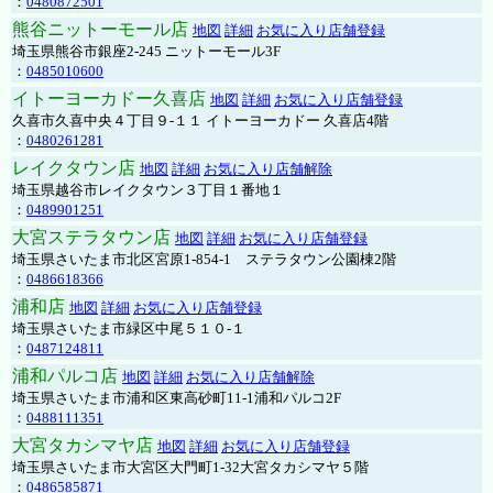
：
0480872501
熊谷ニットーモール店
地図
詳細
お気に入り店舗登録
埼玉県熊谷市銀座2-245 ニットーモール3F
：
0485010600
イトーヨーカドー久喜店
地図
詳細
お気に入り店舗登録
久喜市久喜中央４丁目９-１１ イトーヨーカドー 久喜店4階
：
0480261281
レイクタウン店
地図
詳細
お気に入り店舗解除
埼玉県越谷市レイクタウン３丁目１番地１
：
0489901251
大宮ステラタウン店
地図
詳細
お気に入り店舗登録
埼玉県さいたま市北区宮原1-854-1 ステラタウン公園棟2階
：
0486618366
浦和店
地図
詳細
お気に入り店舗登録
埼玉県さいたま市緑区中尾５１０-１
：
0487124811
浦和パルコ店
地図
詳細
お気に入り店舗解除
埼玉県さいたま市浦和区東高砂町11-1浦和パルコ2F
：
0488111351
大宮タカシマヤ店
地図
詳細
お気に入り店舗登録
埼玉県さいたま市大宮区大門町1-32大宮タカシマヤ５階
：
0486585871