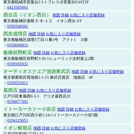
東京都稲城市若葉台2-1-1 フレスポ若葉台EAST2F
：
0423505661
西台店（イオン西台）
地図
詳細
お気に入り店舗登録
東京都板橋区蓮根３-８-１２ イオン西台３F
：
0359160561
西友成増店
地図
詳細
お気に入り店舗登録
東京都板橋区成増3丁目11番3号 アクト1 ３階
：
0359040831
板橋前野町店
地図
詳細
お気に入り店舗登録
東京都板橋区前野町3-20-1ヒューリック志村坂上2階
：
0359183031
オーディオスクエア池袋東武店
地図
詳細
お気に入り店舗登録
東京都豊島区西池袋1-1-25 東武百貨店 池袋店 4F
：
0359531011
葛西店
地図
詳細
お気に入り店舗登録
江戸川区東葛西9-3-3 アリオ葛西店2F
：
0356677301
イトーヨーカドー小岩店
地図
詳細
お気に入り店舗登録
東京都江戸川区西小岩1-24-1イトーヨーカドー小岩5階
：
0356125051
イオン船堀店
地図
詳細
お気に入り店舗登録
江戸川区船堀1丁目1-51