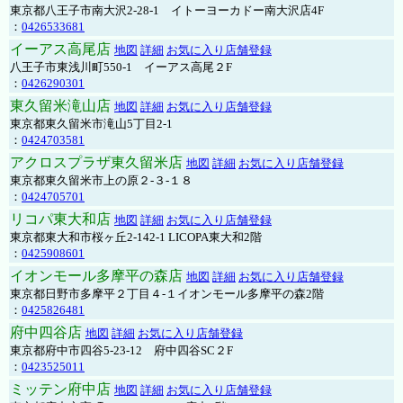
東京都八王子市南大沢2-28-1 イトーヨーカドー南大沢店4F
：
0426533681
イーアス高尾店
地図
詳細
お気に入り店舗登録
八王子市東浅川町550-1 イーアス高尾２F
：
0426290301
東久留米滝山店
地図
詳細
お気に入り店舗登録
東京都東久留米市滝山5丁目2-1
：
0424703581
アクロスプラザ東久留米店
地図
詳細
お気に入り店舗登録
東京都東久留米市上の原２-３-１８
：
0424705701
リコパ東大和店
地図
詳細
お気に入り店舗登録
東京都東大和市桜ヶ丘2-142-1 LICOPA東大和2階
：
0425908601
イオンモール多摩平の森店
地図
詳細
お気に入り店舗登録
東京都日野市多摩平２丁目４-１イオンモール多摩平の森2階
：
0425826481
府中四谷店
地図
詳細
お気に入り店舗登録
東京都府中市四谷5-23-12 府中四谷SC２F
：
0423525011
ミッテン府中店
地図
詳細
お気に入り店舗登録