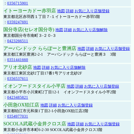
：
0356715901
イトーヨーカドー赤羽店
地図
詳細
お気に入り店舗登録
東京都北区赤羽西１丁目７-１イトーヨーカドー赤羽5階
：
0359247691
国分寺店(セレオ国分寺)
地図
詳細
お気に入り店舗解除
東京都国分寺市南町３-２０-３
：
0423266511
アーバンドック ららぽーと豊洲店
地図
詳細
お気に入り店舗登録
東京都江東区豊洲2-2-1 アーバンドック ららぽーと豊洲３ 3階
：
0351441660
アリオ北砂店
地図
詳細
お気に入り店舗解除
東京都江東区北砂2丁目17番1号アリオ北砂2F
：
0356537611
イオンフードスタイル小平店
地図
詳細
お気に入り店舗登録
東京都小平市小川東町2丁目12-1 イオンフードスタイル小平2階
：
0423485821
小田急OX狛江店
地図
詳細
お気に入り店舗登録
東京都狛江市元和泉1丁目2-1小田急OX狛江店2階
：
0354977031
SOCOLA武蔵小金井クロス店
地図
詳細
お気に入り店舗登録
東京都小金井市本町6-2-30 SOCOLA武蔵小金井クロス3階