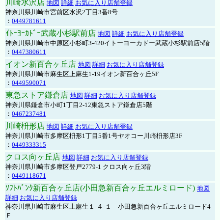
川崎水沢店
地図
詳細
お気に入り店舗登録
神奈川県川崎市宮前区水沢2丁目3番8号
：
0449781611
ｲﾄｰﾖｰｶﾄﾞｰ武蔵小杉駅前店
地図
詳細
お気に入り店舗登録
神奈川県川崎市中原区小杉町3-420イトーヨーカドー武蔵小杉駅前店5階
：
0447380611
イオン新百合ヶ丘店
地図
詳細
お気に入り店舗登録
神奈川県川崎市麻生区上麻生1-19イオン新百合ヶ丘5F
：
0449590071
東急ストア鎌倉店
地図
詳細
お気に入り店舗登録
神奈川県鎌倉市小町1丁目2-12東急ストア鎌倉店5階
：
0467237481
川崎枡形店
地図
詳細
お気に入り店舗登録
神奈川県川崎市多摩区枡形1丁目5番1号ヤオコー川崎枡形店3F
：
0449333315
クロス向ヶ丘店
地図
詳細
お気に入り店舗登録
神奈川県川崎市多摩区登戸2779-1 クロス向ヶ丘3階
：
0449118671
ｿﾌﾄﾊﾞﾝｸ新百合ヶ丘店(小田急新百合ヶ丘エルミロード)
地図
詳細
お気に入り店舗登録
神奈川県川崎市麻生区上麻生１-４-１ 小田急新百合ヶ丘エルミロード4
Ｆ