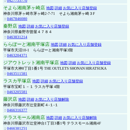
：
0427755770
そよら湘南茅ヶ崎店
地図
詳細
お気に入り店舗登録
神奈川県茅ヶ崎市茅ヶ崎2‐7‐71 そよら湘南茅ヶ崎３F
：
0467846080
秦野店
地図
詳細
お気に入り店舗登録
神奈川県秦野市曽屋４７８４
：
0463831214
ららぽーと湘南平塚店
地図
詳細
お気に入り店舗登録
平塚市天沼10-1 ららぽーと湘南平塚3階
：
0463204371
ジアウトレット湘南平塚店
地図
詳細
お気に入り店舗登録
平塚市大神8丁目1番1号 THE OUTLETS SHONAN HIRATSUKA
：
0463511581
ラスカ平塚店
地図
詳細
お気に入り店舗登録
平塚市宝町１－１ ラスカ平塚 4階
：
0463205581
藤沢店
地図
詳細
お気に入り店舗解除
神奈川県藤沢市辻堂新町４-１-１
：
0466316377
テラスモール湘南店
地図
詳細
お気に入り店舗解除
神奈川県藤沢市辻堂神台1丁目3番1号 テラスモール湘南4F
：
0466381251