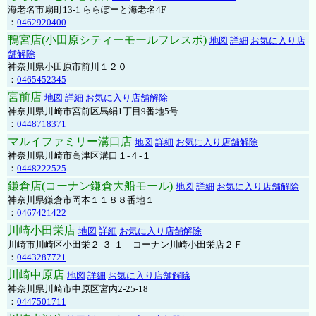
海老名市扇町13-1 ららぽーと海老名4F
：
0462920400
鴨宮店(小田原シティーモールフレスポ)
地図
詳細
お気に入り店
舗解除
神奈川県小田原市前川１２０
：
0465452345
宮前店
地図
詳細
お気に入り店舗解除
神奈川県川崎市宮前区馬絹1丁目9番地5号
：
0448718371
マルイファミリー溝口店
地図
詳細
お気に入り店舗解除
神奈川県川崎市高津区溝口１-４-１
：
0448222525
鎌倉店(コーナン鎌倉大船モール)
地図
詳細
お気に入り店舗解除
神奈川県鎌倉市岡本１１８８番地１
：
0467421422
川崎小田栄店
地図
詳細
お気に入り店舗解除
川崎市川崎区小田栄２‐３‐１ コーナン川崎小田栄店２Ｆ
：
0443287721
川崎中原店
地図
詳細
お気に入り店舗解除
神奈川県川崎市中原区宮内2-25-18
：
0447501711