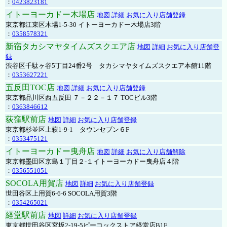
：
0423823181
イトーヨーカドー木場店
地図
詳細
お気に入り店舗登録
東京都江東区木場1-5-30 イトーヨーカドー木場店3階
：
0358578321
新宿タカシマヤタイムズスクエア店
地図
詳細
お気に入り店舗登
録
渋谷区千駄ヶ谷5丁目24番2号 タカシマヤタイムズスクエア本館11階
：
0353627221
五反田TOC店
地図
詳細
お気に入り店舗登録
東京都品川区西五反田 ７－２２－１７ TOCビル3階
：
0363846612
荻窪駅前店
地図
詳細
お気に入り店舗登録
東京都杉並区上萩1-9-1 タウンセブン６F
：
0353475121
イトーヨーカドー曳舟店
地図
詳細
お気に入り店舗解除
東京都墨田区京島１丁目２-１イトーヨーカドー曳舟店４階
：
0356551051
SOCOLA用賀店
地図
詳細
お気に入り店舗登録
世田谷区上用賀6-6-6 SOCOLA用賀3階
：
0354265021
経堂駅前店
地図
詳細
お気に入り店舗登録
東京都世田谷区宮坂2-19-5ピーコックストア経堂店B1F