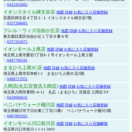
：
0422303081
イオンスタイル碑文谷店
地図
詳細
お気に入り店舗登録
目黒区碑文谷４丁目１-１ イオンスタイル碑文谷7階
：
0357208661
フレル・ウィズ自由が丘店
地図
詳細
お気に入り店舗登録
東京都目黒区自由が丘１丁目６番９号
：
0357263071
イオンモール上尾店
地図
詳細
お気に入り店舗登録
埼玉県上尾市愛宕3丁目8-１号イオンモール上尾２階
：
0487790181
まるひろ上尾SC店
地図
詳細
お気に入り店舗登録
埼玉県上尾市宮本町1-1 まるひろ上尾SC店5階
：
0488717051
入間店(丸広百貨店入間店)
地図
詳細
お気に入り店舗登録
埼玉県入間市豊岡1-6-12 丸広（まるひろ）百貨店 入間店５F
：
0429606631
ベニバナウォーク桶川店
地図
詳細
お気に入り店舗登録
埼玉県桶川市下日出東二丁目15番1 ベニバナウォーク桶川1階
：
0487895561
イオンモール川口前川店
地図
詳細
お気に入り店舗解除
埼玉県川口市前川 1-1-11-3003