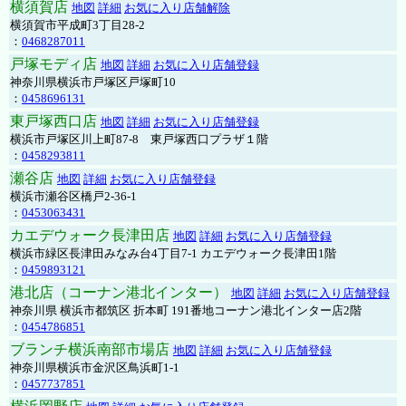
横須賀店
地図
詳細
お気に入り店舗解除
横須賀市平成町3丁目28-2
：
0468287011
戸塚モディ店
地図
詳細
お気に入り店舗登録
神奈川県横浜市戸塚区戸塚町10
：
0458696131
東戸塚西口店
地図
詳細
お気に入り店舗登録
横浜市戸塚区川上町87-8 東戸塚西口プラザ１階
：
0458293811
瀬谷店
地図
詳細
お気に入り店舗登録
横浜市瀬谷区橋戸2-36-1
：
0453063431
カエデウォーク長津田店
地図
詳細
お気に入り店舗登録
横浜市緑区長津田みなみ台4丁目7-1 カエデウォーク長津田1階
：
0459893121
港北店（コーナン港北インター）
地図
詳細
お気に入り店舗登録
神奈川県 横浜市都筑区 折本町 191番地コーナン港北インター店2階
：
0454786851
ブランチ横浜南部市場店
地図
詳細
お気に入り店舗登録
神奈川県横浜市金沢区鳥浜町1-1
：
0457737851