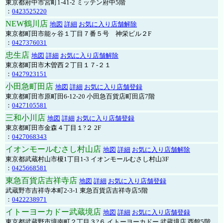
東京都府中市宮町1-41-2 ミッテン府中5階
：
0423525220
NEW鶴川店
地図
詳細
お気に入り店舗解除
東京都町田市能ヶ谷１丁目７番５号 神栄ビル２F
：
0427376031
忠生店
地図
詳細
お気に入り店舗解除
東京都町田市木曽西２丁目１７-２１
：
0427923151
小田急町田店
地図
詳細
お気に入り店舗登録
東京都町田市原町田6-12-20 小田急百貨店町田店7階
：
0427105581
三和小川店
地図
詳細
お気に入り店舗登録
東京都町田市金森４丁目１?２ 2F
：
0427068343
イオンモールむさし村山店
地図
詳細
お気に入り店舗解除
東京都武蔵村山市榎1丁目1-3 イオンモールむさし村山3F
：
0425668581
東急百貨店吉祥寺店
地図
詳細
お気に入り店舗登録
武蔵野市吉祥寺本町2-3-1 東急百貨店吉祥寺店5階
：
0422238971
イトーヨーカドー武蔵境店
地図
詳細
お気に入り店舗登録
東京都武蔵野市境南町２丁目３?６ イトーヨーカドー 武蔵境店 西館5階