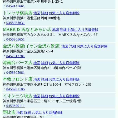
神奈川県横浜市都筑区中川中央１-25-１
：
0459147661
トレッサ横浜店
地図
詳細
お気に入り店舗解除
神奈川県横浜市港北区師岡町700番地
：
0455335631
MARK IS みなとみらい店
地図
詳細
お気に入り店舗登録
神奈川県横浜市みなとみらい3-5-1 MARK IS みなとみらい3F
：
0456805651
金沢八景店(イオン金沢八景店)
地図
詳細
お気に入り店舗解除
神奈川県横浜市金沢区泥亀1-27-1
：
0457913781
港南台バーズ店
地図
詳細
お気に入り店舗解除
神奈川県横浜市港南区港南台3-1-3港南台バーズ5階
：
0458305081
本牧フロント店
地図
詳細
お気に入り店舗解除
神奈川県横浜市中区小港町2丁目100-4 本牧フロント 2階
：
0456281195
イオン三ツ境店
地図
詳細
お気に入り店舗解除
神奈川県横浜市瀬谷区三ッ境7-1イオン三ツ境店2階
：
0453600111
野比店
地図
詳細
お気に入り店舗解除
神奈川県横須賀市野比1-5-1