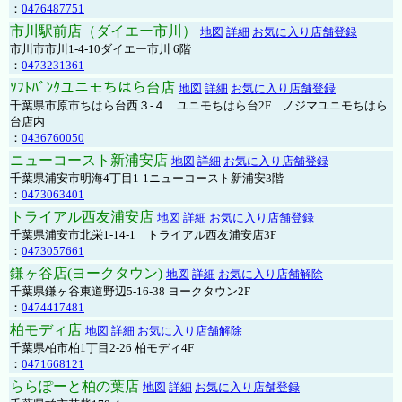
：
0476487751
市川駅前店（ダイエー市川）
地図
詳細
お気に入り店舗登録
市川市市川1-4-10ダイエー市川 6階
：
0473231361
ｿﾌﾄﾊﾞﾝｸユニモちはら台店
地図
詳細
お気に入り店舗登録
千葉県市原市ちはら台西３-４ ユニモちはら台2F ノジマユニモちはら
台店内
：
0436760050
ニューコースト新浦安店
地図
詳細
お気に入り店舗登録
千葉県浦安市明海4丁目1-1ニューコースト新浦安3階
：
0473063401
トライアル西友浦安店
地図
詳細
お気に入り店舗登録
千葉県浦安市北栄1-14-1 トライアル西友浦安店3F
：
0473057661
鎌ヶ谷店(ヨークタウン)
地図
詳細
お気に入り店舗解除
千葉県鎌ヶ谷東道野辺5-16-38 ヨークタウン2F
：
0474417481
柏モディ店
地図
詳細
お気に入り店舗解除
千葉県柏市柏1丁目2-26 柏モディ4F
：
0471668121
ららぽーと柏の葉店
地図
詳細
お気に入り店舗登録