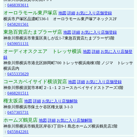
：
0468393611
オーロラモール東戸塚店
地図
詳細
お気に入り店舗登録
横浜市戸塚区品濃町536-1 オーロラモール東戸塚アネックス2F
：
0458201561
東急百貨店たまプラーザ店
地図
詳細
お気に入り店舗登録
神奈川県横浜市青葉区美しが丘1-7東急百貨店たまプラーザ5階
：
0459051131
オーディオスクエア トレッサ横浜
地図
詳細
お気に入り店舗登
録
神奈川県横浜市港北区師岡町700 トレッサ横浜南棟3階 ノジマ トレッサ
横浜店内
：
0455335629
コースカベイサイド横須賀店
地図
詳細
お気に入り店舗登録
神奈川県横須賀市本町２-１-１２コースカベイサイドストアーズ3階
：
0468201511
権太坂店
地図
詳細
お気に入り店舗解除
神奈川県横浜市保土ケ谷区権太坂 3-1-3
：
0457305731
ホームズ鶴見店
地図
詳細
お気に入り店舗解除
神奈川県横浜市鶴見区岸谷3丁目9-1 島忠ホームズ横浜鶴見店2階
：
0455842261