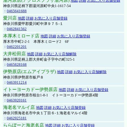
湯河原店(アクロスプラザ湯河原)
地図
詳細
お気に入り店舗登録
神奈川県足柄下郡湯河原町中央1-1617-54
：
0465641688
愛川店
地図
詳細
お気に入り店舗登録
神奈川県愛甲郡愛川町中津９７５-１
：
0462841562
本厚木ミロード店
地図
詳細
お気に入り店舗登録
厚木市中町2-2-1 本厚木ミロード2 6F
：
0462201201
大井松田店
地図
詳細
お気に入り店舗解除
神奈川県足柄上郡大井町金子字中の町325-1
：
0465828168
伊勢原店(エムアイプラザ)
地図
詳細
お気に入り店舗解除
神奈川県伊勢原市板戸８
：
0463911214
イトーヨーカドー伊勢原店
地図
詳細
お気に入り店舗登録
神奈川県伊勢原市桜台1-8-1 イトーヨーカドー伊勢原4階
：
0463920161
海老名マルイ店
地図
詳細
お気に入り店舗登録
神奈川県海老名市中央１丁目６-１海老名マルイ4階
：
0462925181
ららぽーと海老名店
地図
詳細
お気に入り店舗登録