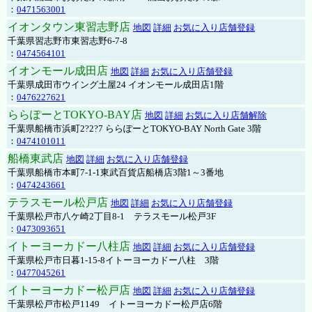
：
0471563001
イオンタウン東習志野店
地図
詳細
お気に入り店舗登録
千葉県習志野市東習志野6-7-8
：
0474564101
イオンモール成田店
地図
詳細
お気に入り店舗登録
千葉県成田市ウイング土屋24 イオンモール成田店1階
：
0476227621
ららぽーとTOKYO-BAY店
地図
詳細
お気に入り店舗解除
千葉県船橋市浜町2?2?7 ららぽーとTOKYO-BAY North Gate 3階
：
0474101011
船橋東武店
地図
詳細
お気に入り店舗登録
千葉県船橋市本町7-1-1東武百貨店船橋店3階1～3番地
：
0474243661
テラスモール松戸店
地図
詳細
お気に入り店舗登録
千葉県松戸市八ケ崎2丁目8-1 テラスモール松戸3F
：
0473093651
イトーヨーカドー八柱店
地図
詳細
お気に入り店舗登録
千葉県松戸市日暮1-15-8イトーヨーカドー八柱 3階
：
0477045261
イトーヨーカドー松戸店
地図
詳細
お気に入り店舗登録
千葉県松戸市松戸1149 イトーヨーカドー松戸店6階