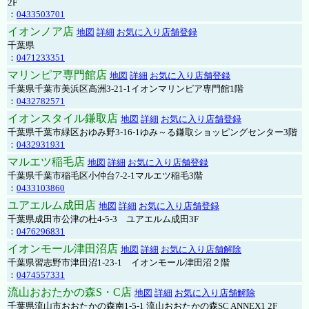
2F
：
0433503701
イオンノア店
地図
詳細
お気に入り店舗登録
千葉県
：
0471233351
マリンピア専門館店
地図
詳細
お気に入り店舗登録
千葉県千葉市美浜区高洲3-21-1イオンマリンピア専門館1階
：
0432782571
イオンスタイル鎌取店
地図
詳細
お気に入り店舗登録
千葉県千葉市緑区おゆみ野3-16-1ゆみ～る鎌取ショッピングセンター3階
：
0432931931
マルエツ稲毛店
地図
詳細
お気に入り店舗登録
千葉県千葉市稲毛区小仲台7-2-1マルエツ稲毛3階
：
0433103860
ユアエルム成田店
地図
詳細
お気に入り店舗登録
千葉県成田市公津の杜4-5-3 ユアエルム成田3F
：
0476296831
イオンモール津田沼店
地図
詳細
お気に入り店舗解除
千葉県習志野市津田沼1-23-1 イオンモール津田沼２階
：
0474557331
流山おおたかの森S・C店
地図
詳細
お気に入り店舗解除
千葉県流山市おおたかの森南1-5-1 流山おおたかの森SC ANNEX1 2F