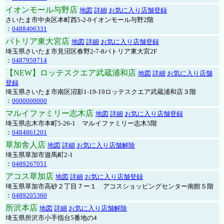
イオンモール与野店
地図
詳細
お気に入り店舗登録
さいたま市中央区本町西5-2-9イオンモール与野2階
：
0488406331
パトリア東大宮店
地図
詳細
お気に入り店舗登録
埼玉県さいたま市見沼区春野2-7-8パトリア東大宮2F
：
0487959714
【NEW】ロッテスクエア武蔵浦和店
地図
詳細
お気に入り店舗
登録
埼玉県さいたま市南区沼影1-19-19ロッテスクエア武蔵浦和店３階
：
0000000000
マルイファミリー志木店
地図
詳細
お気に入り店舗登録
埼玉県志木市本町5-26-1 マルイファミリー志木5階
：
0484861201
草加舎人店
地図
詳細
お気に入り店舗解除
埼玉県草加市遊馬町2-1
：
0489267051
アコス草加店
地図
詳細
お気に入り店舗登録
埼玉県草加市高砂２丁目７ー１ アコスショッピングセンター南館５階
：
0489205360
所沢本店
地図
詳細
お気に入り店舗解除
埼玉県所沢市小手指台5番地の4