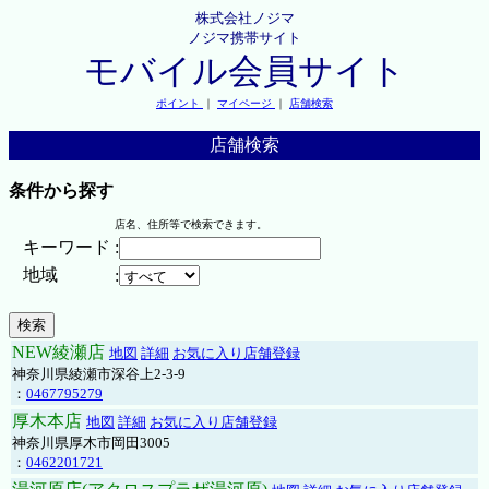
株式会社ノジマ
ノジマ携帯サイト
モバイル会員サイト
ポイント
｜
マイページ
｜
店舗検索
店舗検索
条件から探す
店名、住所等で検索できます。
キーワード
:
地域
:
NEW綾瀬店
地図
詳細
お気に入り店舗登録
神奈川県綾瀬市深谷上2-3-9
：
0467795279
厚木本店
地図
詳細
お気に入り店舗登録
神奈川県厚木市岡田3005
：
0462201721