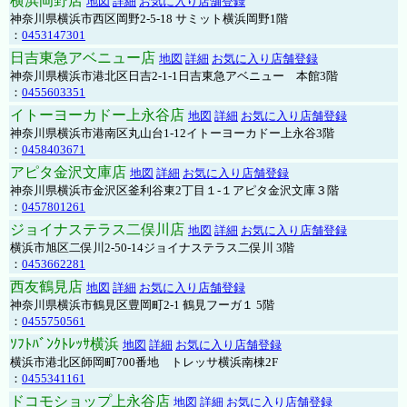
横浜岡野店
地図
詳細
お気に入り店舗登録
神奈川県横浜市西区岡野2-5-18 サミット横浜岡野1階
：
0453147301
日吉東急アベニュー店
地図
詳細
お気に入り店舗登録
神奈川県横浜市港北区日吉2-1-1日吉東急アベニュー 本館3階
：
0455603351
イトーヨーカドー上永谷店
地図
詳細
お気に入り店舗登録
神奈川県横浜市港南区丸山台1-12イトーヨーカドー上永谷3階
：
0458403671
アピタ金沢文庫店
地図
詳細
お気に入り店舗登録
神奈川県横浜市金沢区釜利谷東2丁目１-１アピタ金沢文庫３階
：
0457801261
ジョイナステラス二俣川店
地図
詳細
お気に入り店舗登録
横浜市旭区二俣川2-50-14ジョイナステラス二俣川 3階
：
0453662281
西友鶴見店
地図
詳細
お気に入り店舗登録
神奈川県横浜市鶴見区豊岡町2-1 鶴見フーガ１ 5階
：
0455750561
ｿﾌﾄﾊﾞﾝｸﾄﾚｯｻ横浜
地図
詳細
お気に入り店舗登録
横浜市港北区師岡町700番地 トレッサ横浜南棟2F
：
0455341161
ドコモショップ上永谷店
地図
詳細
お気に入り店舗登録