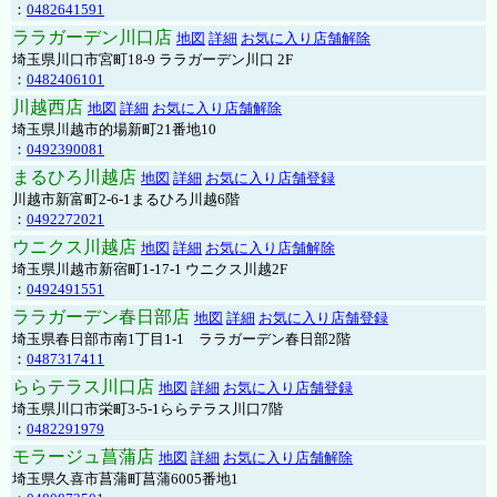
：
0482641591
ララガーデン川口店
地図
詳細
お気に入り店舗解除
埼玉県川口市宮町18-9 ララガーデン川口 2F
：
0482406101
川越西店
地図
詳細
お気に入り店舗解除
埼玉県川越市的場新町21番地10
：
0492390081
まるひろ川越店
地図
詳細
お気に入り店舗登録
川越市新富町2-6-1まるひろ川越6階
：
0492272021
ウニクス川越店
地図
詳細
お気に入り店舗解除
埼玉県川越市新宿町1-17-1 ウニクス川越2F
：
0492491551
ララガーデン春日部店
地図
詳細
お気に入り店舗登録
埼玉県春日部市南1丁目1-1 ララガーデン春日部2階
：
0487317411
ららテラス川口店
地図
詳細
お気に入り店舗登録
埼玉県川口市栄町3-5-1ららテラス川口7階
：
0482291979
モラージュ菖蒲店
地図
詳細
お気に入り店舗解除
埼玉県久喜市菖蒲町菖蒲6005番地1