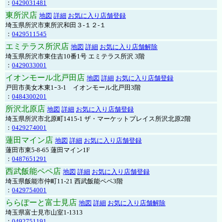
：
0429031481
東所沢店
地図
詳細
お気に入り店舗登録
埼玉県所沢市東所沢和田３-１２-１
：
0429511545
エミテラス所沢店
地図
詳細
お気に入り店舗解除
埼玉県所沢市東住吉10番1号 エミテラス所沢 3階
：
0429033001
イオンモール北戸田店
地図
詳細
お気に入り店舗登録
戸田市美女木東1ｰ3‐1 イオンモール北戸田3階
：
0484300201
所沢北原店
地図
詳細
お気に入り店舗登録
埼玉県所沢市北原町1415-1 ザ・マーケットプレイス所沢北原2階
：
0429274001
蓮田マイン店
地図
詳細
お気に入り店舗登録
蓮田市東5-8-65 蓮田マイン1F
：
0487651291
西武飯能ペペ店
地図
詳細
お気に入り店舗登録
埼玉県飯能市仲町11-21 西武飯能ペペ3階
：
0429754001
ららぽーと富士見店
地図
詳細
お気に入り店舗解除
埼玉県富士見市山室1-1313
：
0492751191