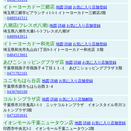
イトーヨーカドー三郷店
地図
詳細
お気に入り店舗登録
埼玉県三郷市ピアラシティ1-1-1 イトーヨーカドー三郷店2階
：
0489541511
八潮店(フレスポ八潮)
地図
詳細
お気に入り店舗登録
埼玉県八潮市大瀬1-1-3 フレスポ八潮3F
：
0489943911
イトーヨーカドー和光店
地図
詳細
お気に入り店舗登録
埼玉県和光市丸山台1丁目9-3 イトーヨーカドー和光店 ３階
：
0484513661
あびこショッピングプラザ店
地図
詳細
お気に入り店舗登録
千葉県我孫子市我孫子４丁目１１-１ あびこショッピングプラザ３階
：
0471792161
ユニモちはら台店
地図
詳細
お気に入り店舗登録
千葉県市原市ちはら台西３-４
：
0436760100
コルトンプラザ店
地図
詳細
お気に入り店舗解除
千葉県市川市鬼高1-1-1 ニッケコルトンプラザ イオンスタイル市川コ
ルトンプラザ3階
：
0473203041
イオンモール千葉ニュータウン店
地図
詳細
お気に入り店舗登録
印西市中央北3-2 イオンモール千葉ニュータウン2階