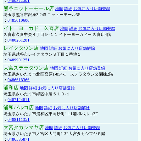
：
0480872501
熊谷ニットーモール店
地図
詳細
お気に入り店舗登録
埼玉県熊谷市銀座2-245 ニットーモール3F
：
0485010600
イトーヨーカドー久喜店
地図
詳細
お気に入り店舗登録
久喜市久喜中央４丁目９-１１ イトーヨーカドー 久喜店4階
：
0480261281
レイクタウン店
地図
詳細
お気に入り店舗解除
埼玉県越谷市レイクタウン３丁目１番地１
：
0489901251
大宮ステラタウン店
地図
詳細
お気に入り店舗登録
埼玉県さいたま市北区宮原1-854-1 ステラタウン公園棟2階
：
0486618366
浦和店
地図
詳細
お気に入り店舗登録
埼玉県さいたま市緑区中尾５１０-１
：
0487124811
浦和パルコ店
地図
詳細
お気に入り店舗解除
埼玉県さいたま市浦和区東高砂町11-1浦和パルコ2F
：
0488111351
大宮タカシマヤ店
地図
詳細
お気に入り店舗登録
埼玉県さいたま市大宮区大門町1-32大宮タカシマヤ５階
：
0486585871