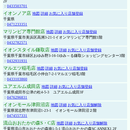
2F
：
0433503701
イオンノア店
地図
詳細
お気に入り店舗登録
千葉県
：
0471233351
マリンピア専門館店
地図
詳細
お気に入り店舗登録
千葉県千葉市美浜区高洲3-21-1イオンマリンピア専門館1階
：
0432782571
イオンスタイル鎌取店
地図
詳細
お気に入り店舗登録
千葉県千葉市緑区おゆみ野3-16-1ゆみ～る鎌取ショッピングセンター3階
：
0432931931
マルエツ稲毛店
地図
詳細
お気に入り店舗登録
千葉県千葉市稲毛区小仲台7-2-1マルエツ稲毛3階
：
0433103860
ユアエルム成田店
地図
詳細
お気に入り店舗登録
千葉県成田市公津の杜4-5-3 ユアエルム成田3F
：
0476296831
イオンモール津田沼店
地図
詳細
お気に入り店舗解除
千葉県習志野市津田沼1-23-1 イオンモール津田沼２階
：
0474557331
流山おおたかの森S・C店
地図
詳細
お気に入り店舗解除
千葉県流山市おおたかの森南1-5-1 流山おおたかの森SC ANNEX1 2F