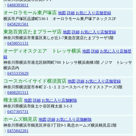
：
0468393611
オーロラモール東戸塚店
地図
詳細
お気に入り店舗登録
横浜市戸塚区品濃町536-1 オーロラモール東戸塚アネックス2F
：
0458201561
東急百貨店たまプラーザ店
地図
詳細
お気に入り店舗登録
神奈川県横浜市青葉区美しが丘1-7東急百貨店たまプラーザ5階
：
0459051131
オーディオスクエア トレッサ横浜
地図
詳細
お気に入り店舗登
録
神奈川県横浜市港北区師岡町700 トレッサ横浜南棟3階 ノジマ トレッサ
横浜店内
：
0455335629
コースカベイサイド横須賀店
地図
詳細
お気に入り店舗登録
神奈川県横須賀市本町２-１-１２コースカベイサイドストアーズ3階
：
0468201511
権太坂店
地図
詳細
お気に入り店舗解除
神奈川県横浜市保土ケ谷区権太坂 3-1-3
：
0457305731
ホームズ鶴見店
地図
詳細
お気に入り店舗解除
神奈川県横浜市鶴見区岸谷3丁目9-1 島忠ホームズ横浜鶴見店2階
：
0455842261