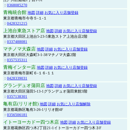
：
0368085270
青梅統合館
地図
詳細
お気に入り店舗登録
東京都青梅市今寺５-１-１
：
0428321215
上池台東急ストア店
地図
詳細
お気に入り店舗登録
東京都大田区上池台5-23-5東急ストア上池台店2階
：
0337488081
マチノマ大森店
地図
詳細
お気に入り店舗登録
東京都大田区大森町3-1-38マチノマ大森2階
：
0357535311
青梅インター店
地図
詳細
お気に入り店舗登録
東京都青梅市新町６-１６-１１
：
0428339031
グランデュオ蒲田店
地図
詳細
お気に入り店舗登録
東京都大田区蒲田5-13-1グランデュオ蒲田東館3階
：
0357138301
亀有店(リリオ館)
地図
詳細
お気に入り店舗解除
東京都葛飾区亀有3-26-1リリオ館4F
：
0356506181
イトーヨーカドー四つ木店
地図
詳細
お気に入り店舗登録
東京都葛飾区四つ木2丁目21-1イトーヨーカドー四つ木３F