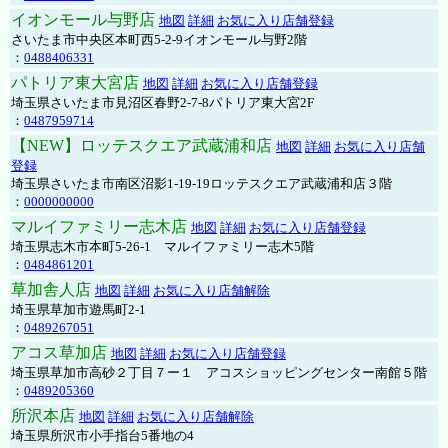
イオンモール与野店
地図
詳細
お気に入り店舗登録
さいたま市中央区本町西5-2-9イオンモール与野2階
：
0488406331
パトリア東大宮店
地図
詳細
お気に入り店舗登録
埼玉県さいたま市見沼区春野2-7-8パトリア東大宮2F
：
0487959714
【NEW】ロッテスクエア武蔵浦和店
地図
詳細
お気に入り店舗
登録
埼玉県さいたま市南区沼影1-19-19ロッテスクエア武蔵浦和店３階
：
0000000000
マルイファミリー志木店
地図
詳細
お気に入り店舗登録
埼玉県志木市本町5-26-1 マルイファミリー志木5階
：
0484861201
草加舎人店
地図
詳細
お気に入り店舗解除
埼玉県草加市遊馬町2-1
：
0489267051
アコス草加店
地図
詳細
お気に入り店舗登録
埼玉県草加市高砂２丁目７ー１ アコスショッピングセンター南館５階
：
0489205360
所沢本店
地図
詳細
お気に入り店舗解除
埼玉県所沢市小手指台5番地の4