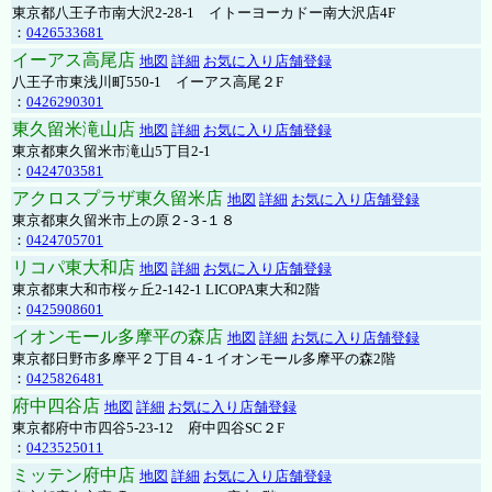
東京都八王子市南大沢2-28-1 イトーヨーカドー南大沢店4F
：
0426533681
イーアス高尾店
地図
詳細
お気に入り店舗登録
八王子市東浅川町550-1 イーアス高尾２F
：
0426290301
東久留米滝山店
地図
詳細
お気に入り店舗登録
東京都東久留米市滝山5丁目2-1
：
0424703581
アクロスプラザ東久留米店
地図
詳細
お気に入り店舗登録
東京都東久留米市上の原２-３-１８
：
0424705701
リコパ東大和店
地図
詳細
お気に入り店舗登録
東京都東大和市桜ヶ丘2-142-1 LICOPA東大和2階
：
0425908601
イオンモール多摩平の森店
地図
詳細
お気に入り店舗登録
東京都日野市多摩平２丁目４-１イオンモール多摩平の森2階
：
0425826481
府中四谷店
地図
詳細
お気に入り店舗登録
東京都府中市四谷5-23-12 府中四谷SC２F
：
0423525011
ミッテン府中店
地図
詳細
お気に入り店舗登録