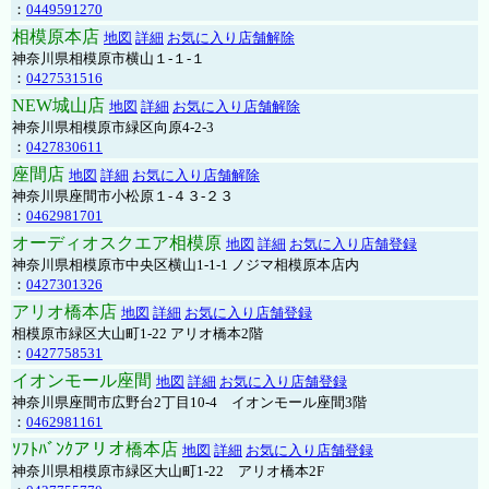
：
0449591270
相模原本店
地図
詳細
お気に入り店舗解除
神奈川県相模原市横山１-１-１
：
0427531516
NEW城山店
地図
詳細
お気に入り店舗解除
神奈川県相模原市緑区向原4-2-3
：
0427830611
座間店
地図
詳細
お気に入り店舗解除
神奈川県座間市小松原１-４３-２３
：
0462981701
オーディオスクエア相模原
地図
詳細
お気に入り店舗登録
神奈川県相模原市中央区横山1-1-1 ノジマ相模原本店内
：
0427301326
アリオ橋本店
地図
詳細
お気に入り店舗登録
相模原市緑区大山町1-22 アリオ橋本2階
：
0427758531
イオンモール座間
地図
詳細
お気に入り店舗登録
神奈川県座間市広野台2丁目10-4 イオンモール座間3階
：
0462981161
ｿﾌﾄﾊﾞﾝｸアリオ橋本店
地図
詳細
お気に入り店舗登録
神奈川県相模原市緑区大山町1-22 アリオ橋本2F