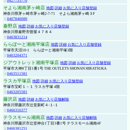
：
0427755770
そよら湘南茅ヶ崎店
地図
詳細
お気に入り店舗登録
神奈川県茅ヶ崎市茅ヶ崎2‐7‐71 そよら湘南茅ヶ崎３F
：
0467846080
秦野店
地図
詳細
お気に入り店舗登録
神奈川県秦野市曽屋４７８４
：
0463831214
ららぽーと湘南平塚店
地図
詳細
お気に入り店舗登録
平塚市天沼10-1 ららぽーと湘南平塚3階
：
0463204371
ジアウトレット湘南平塚店
地図
詳細
お気に入り店舗登録
平塚市大神8丁目1番1号 THE OUTLETS SHONAN HIRATSUKA
：
0463511581
ラスカ平塚店
地図
詳細
お気に入り店舗登録
平塚市宝町１－１ ラスカ平塚 4階
：
0463205581
藤沢店
地図
詳細
お気に入り店舗解除
神奈川県藤沢市辻堂新町４-１-１
：
0466316377
テラスモール湘南店
地図
詳細
お気に入り店舗解除
神奈川県藤沢市辻堂神台1丁目3番1号 テラスモール湘南4F
：
0466381251