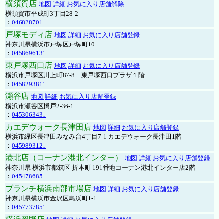
横須賀店
地図
詳細
お気に入り店舗解除
横須賀市平成町3丁目28-2
：
0468287011
戸塚モディ店
地図
詳細
お気に入り店舗登録
神奈川県横浜市戸塚区戸塚町10
：
0458696131
東戸塚西口店
地図
詳細
お気に入り店舗登録
横浜市戸塚区川上町87-8 東戸塚西口プラザ１階
：
0458293811
瀬谷店
地図
詳細
お気に入り店舗登録
横浜市瀬谷区橋戸2-36-1
：
0453063431
カエデウォーク長津田店
地図
詳細
お気に入り店舗登録
横浜市緑区長津田みなみ台4丁目7-1 カエデウォーク長津田1階
：
0459893121
港北店（コーナン港北インター）
地図
詳細
お気に入り店舗登録
神奈川県 横浜市都筑区 折本町 191番地コーナン港北インター店2階
：
0454786851
ブランチ横浜南部市場店
地図
詳細
お気に入り店舗登録
神奈川県横浜市金沢区鳥浜町1-1
：
0457737851