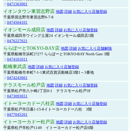
：
0471563001
イオンタウン東習志野店
地図
詳細
お気に入り店舗登録
千葉県習志野市東習志野6-7-8
：
0474564101
イオンモール成田店
地図
詳細
お気に入り店舗登録
千葉県成田市ウイング土屋24 イオンモール成田店1階
：
0476227621
ららぽーとTOKYO-BAY店
地図
詳細
お気に入り店舗解除
千葉県船橋市浜町2?2?7 ららぽーとTOKYO-BAY North Gate 3階
：
0474101011
船橋東武店
地図
詳細
お気に入り店舗登録
千葉県船橋市本町7-1-1東武百貨店船橋店3階1～3番地
：
0474243661
テラスモール松戸店
地図
詳細
お気に入り店舗登録
千葉県松戸市八ケ崎2丁目8-1 テラスモール松戸3F
：
0473093651
イトーヨーカドー八柱店
地図
詳細
お気に入り店舗登録
千葉県松戸市日暮1-15-8イトーヨーカドー八柱 3階
：
0477045261
イトーヨーカドー松戸店
地図
詳細
お気に入り店舗登録
千葉県松戸市松戸1149 イトーヨーカドー松戸店6階