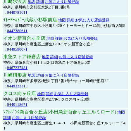
川崎水沢店
地図
詳細
お気に入り店舗登録
神奈川県川崎市宮前区水沢2丁目3番8号
：
0449781611
ｲﾄｰﾖｰｶﾄﾞｰ武蔵小杉駅前店
地図
詳細
お気に入り店舗登録
神奈川県川崎市中原区小杉町3-420イトーヨーカドー武蔵小杉駅前店5階
：
0447380611
イオン新百合ヶ丘店
地図
詳細
お気に入り店舗登録
神奈川県川崎市麻生区上麻生1-19イオン新百合ヶ丘5F
：
0449590071
東急ストア鎌倉店
地図
詳細
お気に入り店舗登録
神奈川県鎌倉市小町1丁目2-12東急ストア鎌倉店5階
：
0467237481
川崎枡形店
地図
詳細
お気に入り店舗登録
神奈川県川崎市多摩区枡形1丁目5番1号ヤオコー川崎枡形店3F
：
0449333315
クロス向ヶ丘店
地図
詳細
お気に入り店舗登録
神奈川県川崎市多摩区登戸2779-1 クロス向ヶ丘3階
：
0449118671
ｿﾌﾄﾊﾞﾝｸ新百合ヶ丘店(小田急新百合ヶ丘エルミロード)
地図
詳細
お気に入り店舗登録
神奈川県川崎市麻生区上麻生１-４-１ 小田急新百合ヶ丘エルミロード4
Ｆ