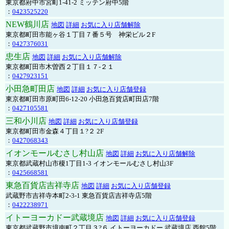
東京都府中市宮町1-41-2 ミッテン府中5階
：
0423525220
NEW鶴川店
地図
詳細
お気に入り店舗解除
東京都町田市能ヶ谷１丁目７番５号 神栄ビル２F
：
0427376031
忠生店
地図
詳細
お気に入り店舗解除
東京都町田市木曽西２丁目１７-２１
：
0427923151
小田急町田店
地図
詳細
お気に入り店舗登録
東京都町田市原町田6-12-20 小田急百貨店町田店7階
：
0427105581
三和小川店
地図
詳細
お気に入り店舗登録
東京都町田市金森４丁目１?２ 2F
：
0427068343
イオンモールむさし村山店
地図
詳細
お気に入り店舗解除
東京都武蔵村山市榎1丁目1-3 イオンモールむさし村山3F
：
0425668581
東急百貨店吉祥寺店
地図
詳細
お気に入り店舗登録
武蔵野市吉祥寺本町2-3-1 東急百貨店吉祥寺店5階
：
0422238971
イトーヨーカドー武蔵境店
地図
詳細
お気に入り店舗登録
東京都武蔵野市境南町２丁目３?６ イトーヨーカドー 武蔵境店 西館5階