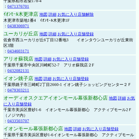
千葉県柏市若柴178-4
：
0471376701
ｲｵﾝﾓｰﾙ木更津店
地図
詳細
お気に入り店舗解除
木更津市築地1番4 ｲｵﾝﾓｰﾙ木更津1F
：
0438306971
ユーカリが丘店
地図
詳細
お気に入り店舗登録
佐倉市西ユーカリが丘6丁目12番地3 イオンタウンユーカリが丘東街
区3階
：
0434603171
アリオ蘇我店
地図
詳細
お気に入り店舗登録
千葉県千葉市中央区川崎町52-7 アリオ蘇我店２F
：
0432082131
イオン銚子店
地図
詳細
お気に入り店舗登録
千葉県銚子市三崎町2丁目2660-1 イオン銚子ショッピングセンター２Ｆ
：
0479303211
オーディオスクエアイオンモール幕張新都心店
地図
詳細
お気
に入り店舗登録
千葉市美浜区豊砂1-6 イオンモール幕張新都心 アクティブモール2Ｆ
（ノジマ内）
：
0433503707
イオンモール幕張新都心店
地図
詳細
お気に入り店舗登録
千葉県千葉市美浜区豊砂1-6イオンモール幕張新都心 アクティブモール