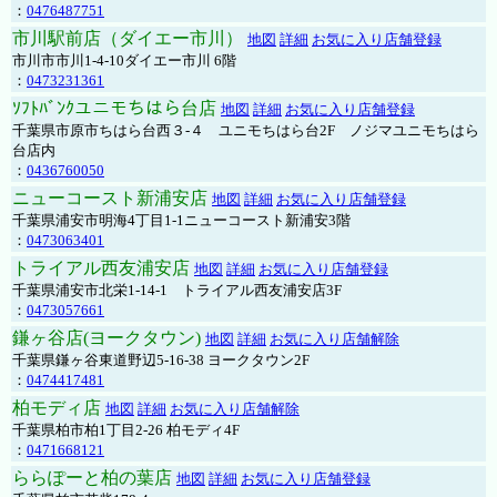
：
0476487751
市川駅前店（ダイエー市川）
地図
詳細
お気に入り店舗登録
市川市市川1-4-10ダイエー市川 6階
：
0473231361
ｿﾌﾄﾊﾞﾝｸユニモちはら台店
地図
詳細
お気に入り店舗登録
千葉県市原市ちはら台西３-４ ユニモちはら台2F ノジマユニモちはら
台店内
：
0436760050
ニューコースト新浦安店
地図
詳細
お気に入り店舗登録
千葉県浦安市明海4丁目1-1ニューコースト新浦安3階
：
0473063401
トライアル西友浦安店
地図
詳細
お気に入り店舗登録
千葉県浦安市北栄1-14-1 トライアル西友浦安店3F
：
0473057661
鎌ヶ谷店(ヨークタウン)
地図
詳細
お気に入り店舗解除
千葉県鎌ヶ谷東道野辺5-16-38 ヨークタウン2F
：
0474417481
柏モディ店
地図
詳細
お気に入り店舗解除
千葉県柏市柏1丁目2-26 柏モディ4F
：
0471668121
ららぽーと柏の葉店
地図
詳細
お気に入り店舗登録