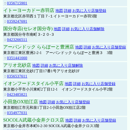
：
0356715901
イトーヨーカドー赤羽店
地図
詳細
お気に入り店舗登録
東京都北区赤羽西１丁目７-１イトーヨーカドー赤羽5階
：
0359247691
国分寺店(セレオ国分寺)
地図
詳細
お気に入り店舗解除
東京都国分寺市南町３-２０-３
：
0423266511
アーバンドック ららぽーと豊洲店
地図
詳細
お気に入り店舗登録
東京都江東区豊洲2-2-1 アーバンドック ららぽーと豊洲３ 3階
：
0351441660
アリオ北砂店
地図
詳細
お気に入り店舗解除
東京都江東区北砂2丁目17番1号アリオ北砂2F
：
0356537611
イオンフードスタイル小平店
地図
詳細
お気に入り店舗登録
東京都小平市小川東町2丁目12-1 イオンフードスタイル小平2階
：
0423485821
小田急OX狛江店
地図
詳細
お気に入り店舗登録
東京都狛江市元和泉1丁目2-1小田急OX狛江店2階
：
0354977031
SOCOLA武蔵小金井クロス店
地図
詳細
お気に入り店舗登録
東京都小金井市本町6-2-30 SOCOLA武蔵小金井クロス3階