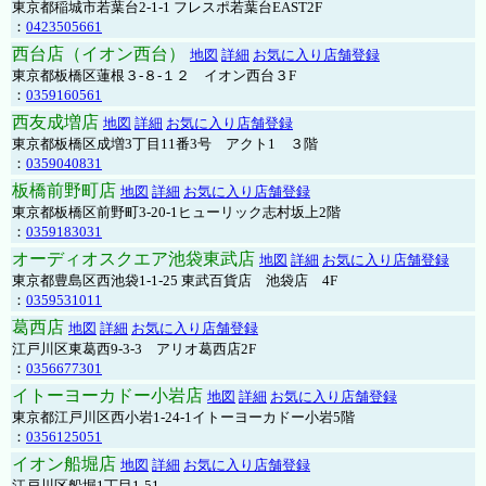
東京都稲城市若葉台2-1-1 フレスポ若葉台EAST2F
：
0423505661
西台店（イオン西台）
地図
詳細
お気に入り店舗登録
東京都板橋区蓮根３-８-１２ イオン西台３F
：
0359160561
西友成増店
地図
詳細
お気に入り店舗登録
東京都板橋区成増3丁目11番3号 アクト1 ３階
：
0359040831
板橋前野町店
地図
詳細
お気に入り店舗登録
東京都板橋区前野町3-20-1ヒューリック志村坂上2階
：
0359183031
オーディオスクエア池袋東武店
地図
詳細
お気に入り店舗登録
東京都豊島区西池袋1-1-25 東武百貨店 池袋店 4F
：
0359531011
葛西店
地図
詳細
お気に入り店舗登録
江戸川区東葛西9-3-3 アリオ葛西店2F
：
0356677301
イトーヨーカドー小岩店
地図
詳細
お気に入り店舗登録
東京都江戸川区西小岩1-24-1イトーヨーカドー小岩5階
：
0356125051
イオン船堀店
地図
詳細
お気に入り店舗登録
江戸川区船堀1丁目1-51