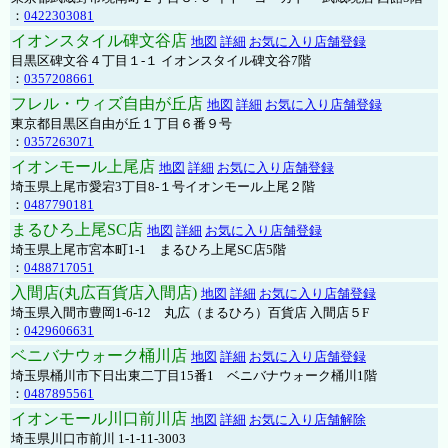
：
0422303081
イオンスタイル碑文谷店
地図
詳細
お気に入り店舗登録
目黒区碑文谷４丁目１-１ イオンスタイル碑文谷7階
：
0357208661
フレル・ウィズ自由が丘店
地図
詳細
お気に入り店舗登録
東京都目黒区自由が丘１丁目６番９号
：
0357263071
イオンモール上尾店
地図
詳細
お気に入り店舗登録
埼玉県上尾市愛宕3丁目8-１号イオンモール上尾２階
：
0487790181
まるひろ上尾SC店
地図
詳細
お気に入り店舗登録
埼玉県上尾市宮本町1-1 まるひろ上尾SC店5階
：
0488717051
入間店(丸広百貨店入間店)
地図
詳細
お気に入り店舗登録
埼玉県入間市豊岡1-6-12 丸広（まるひろ）百貨店 入間店５F
：
0429606631
ベニバナウォーク桶川店
地図
詳細
お気に入り店舗登録
埼玉県桶川市下日出東二丁目15番1 ベニバナウォーク桶川1階
：
0487895561
イオンモール川口前川店
地図
詳細
お気に入り店舗解除
埼玉県川口市前川 1-1-11-3003