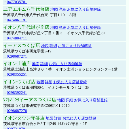
：
0477035701
ユアエルム八千代台店
地図
詳細
お気に入り店舗解除
千葉県八千代市八千代台東1丁目1-10 ３階
：
0474861191
イオン八千代緑が丘店
地図
詳細
お気に入り店舗登録
千葉県八千代市緑が丘２丁目１番３ イオン八千代緑が丘３F
：
0474804711
イーアスつくば店
地図
詳細
お気に入り店舗解除
茨城県つくば市研究学園5-19
：
0298687271
イオン土浦店
地図
詳細
お気に入り店舗解除
茨城県土浦市上高津３６７番 イオン土浦ショッピングセンター1階
：
0298355251
イオンつくば店
地図
詳細
お気に入り店舗登録
茨城県つくば市稲岡66-1 イオンモールつくば 3F
：
0298392241
ｿﾌﾄﾊﾞﾝｸイーアスつくば店
地図
詳細
お気に入り店舗登録
茨城県つくば市研究学園C50街区1-2010
：
0298687278
イオンタウン守谷店
地図
詳細
お気に入り店舗登録
茨城県守谷市百合ヶ丘3丁目249-1ｲｵﾝﾀｳﾝ守谷・2F
：
0297210701