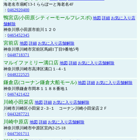
海老名市扇町13-1 ららぽーと海老名4F
：
0462920400
鴨宮店(小田原シティーモールフレスポ)
地図
詳細
お気に入り店
舗解除
神奈川県小田原市前川１２０
：
0465452345
宮前店
地図
詳細
お気に入り店舗解除
神奈川県川崎市宮前区馬絹1丁目9番地5号
：
0448718371
マルイファミリー溝口店
地図
詳細
お気に入り店舗解除
神奈川県川崎市高津区溝口１-４-１
：
0448222525
鎌倉店(コーナン鎌倉大船モール)
地図
詳細
お気に入り店舗解除
神奈川県鎌倉市岡本１１８８番地１
：
0467421422
川崎小田栄店
地図
詳細
お気に入り店舗解除
川崎市川崎区小田栄２‐３‐１ コーナン川崎小田栄店２Ｆ
：
0443287721
川崎中原店
地図
詳細
お気に入り店舗解除
神奈川県川崎市中原区宮内2-25-18
：
0447501711