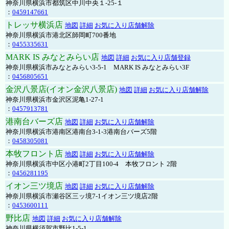
神奈川県横浜市都筑区中川中央１-25-１
：
0459147661
トレッサ横浜店
地図
詳細
お気に入り店舗解除
神奈川県横浜市港北区師岡町700番地
：
0455335631
MARK IS みなとみらい店
地図
詳細
お気に入り店舗登録
神奈川県横浜市みなとみらい3-5-1 MARK IS みなとみらい3F
：
0456805651
金沢八景店(イオン金沢八景店)
地図
詳細
お気に入り店舗解除
神奈川県横浜市金沢区泥亀1-27-1
：
0457913781
港南台バーズ店
地図
詳細
お気に入り店舗解除
神奈川県横浜市港南区港南台3-1-3港南台バーズ5階
：
0458305081
本牧フロント店
地図
詳細
お気に入り店舗解除
神奈川県横浜市中区小港町2丁目100-4 本牧フロント 2階
：
0456281195
イオン三ツ境店
地図
詳細
お気に入り店舗解除
神奈川県横浜市瀬谷区三ッ境7-1イオン三ツ境店2階
：
0453600111
野比店
地図
詳細
お気に入り店舗解除
神奈川県横須賀市野比1-5-1