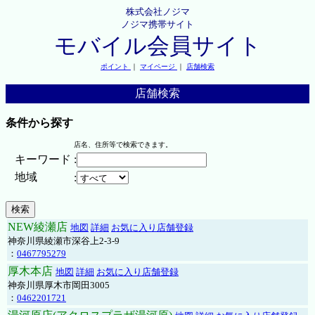
株式会社ノジマ
ノジマ携帯サイト
モバイル会員サイト
ポイント
｜
マイページ
｜
店舗検索
店舗検索
条件から探す
店名、住所等で検索できます。
キーワード
:
地域
:
NEW綾瀬店
地図
詳細
お気に入り店舗登録
神奈川県綾瀬市深谷上2-3-9
：
0467795279
厚木本店
地図
詳細
お気に入り店舗登録
神奈川県厚木市岡田3005
：
0462201721