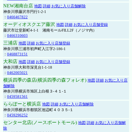
NEW湘南台店
地図
詳細
お気に入り店舗解除
神奈川県藤沢市円行1-2-1
：
0466467822
オーディオスクエア藤沢
地図
詳細
お気に入り店舗登録
藤沢市辻堂新町4-1-1 湘南モールFILL2F（ノジマ内）
：
0466310603
三浦店
地図
詳細
お気に入り店舗登録
神奈川県三浦市初声町入江字2-186-1
：
0468873151
大和店
地図
詳細
お気に入り店舗登録
神奈川県大和市深見台1-1-18
：
0462005021
横浜四季の森店(横浜四季の森フォレオ)
地図
詳細
お気に入り店
舗解除
神奈川県横浜市旭区上白根３-４１-１
：
0459581561
ららぽーと横浜店
地図
詳細
お気に入り店舗解除
神奈川県横浜市都筑区池辺町４０３５-１
：
0459296252
センター北店(ノースポートモール)
地図
詳細
お気に入り店舗解
除