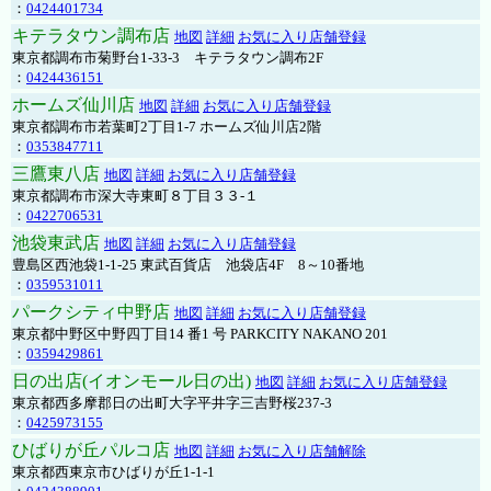
：
0424401734
キテラタウン調布店
地図
詳細
お気に入り店舗登録
東京都調布市菊野台1-33-3 キテラタウン調布2F
：
0424436151
ホームズ仙川店
地図
詳細
お気に入り店舗登録
東京都調布市若葉町2丁目1-7 ホームズ仙川店2階
：
0353847711
三鷹東八店
地図
詳細
お気に入り店舗登録
東京都調布市深大寺東町８丁目３３-１
：
0422706531
池袋東武店
地図
詳細
お気に入り店舗登録
豊島区西池袋1-1-25 東武百貨店 池袋店4F 8～10番地
：
0359531011
パークシティ中野店
地図
詳細
お気に入り店舗登録
東京都中野区中野四丁目14 番1 号 PARKCITY NAKANO 201
：
0359429861
日の出店(イオンモール日の出)
地図
詳細
お気に入り店舗登録
東京都西多摩郡日の出町大字平井字三吉野桜237-3
：
0425973155
ひばりが丘パルコ店
地図
詳細
お気に入り店舗解除
東京都西東京市ひばりが丘1-1-1