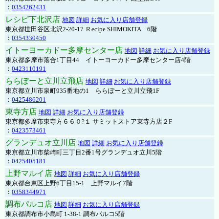
：
0354262431
レシピ下北沢店
地図
詳細
お気に入り店舗登録
東京都世田谷区北沢2-20-17 Ｒecipe SHIMOKITA 6階
：
0354330450
イトーヨーカドー多摩センター店
地図
詳細
お気に入り店舗登録
東京都多摩市落合1丁目44 イトーヨーカドー多摩センター店4階
：
0423110191
ららぽーと立川立飛店
地図
詳細
お気に入り店舗登録
東京都立川市泉町935番地の1 ららぽーと立川立飛1F
：
0425486201
東寺方店
地図
詳細
お気に入り店舗登録
東京都多摩市東寺方６６０?１ サミットストア東寺方店２F
：
0423573461
グランデュオ立川店
地図
詳細
お気に入り店舗登録
東京都立川市柴崎町三丁目2番1号グランデュオ立川5階
：
0425405181
上野マルイ店
地図
詳細
お気に入り店舗登録
東京都台東区上野6丁目15-1 上野マルイ7階
：
0358344971
調布パルコ店
地図
詳細
お気に入り店舗登録
東京都調布市小島町 1-38-1 調布パルコ5階