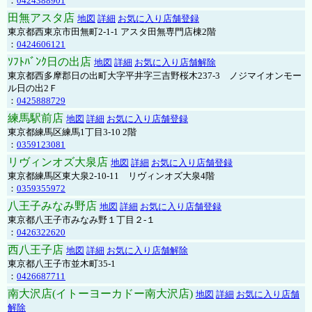
：
0424388901
田無アスタ店
地図
詳細
お気に入り店舗登録
東京都西東京市田無町2-1-1 アスタ田無専門店棟2階
：
0424606121
ｿﾌﾄﾊﾞﾝｸ日の出店
地図
詳細
お気に入り店舗解除
東京都西多摩郡日の出町大字平井字三吉野桜木237-3 ノジマイオンモー
ル日の出2Ｆ
：
0425888729
練馬駅前店
地図
詳細
お気に入り店舗登録
東京都練馬区練馬1丁目3-10 2階
：
0359123081
リヴィンオズ大泉店
地図
詳細
お気に入り店舗登録
東京都練馬区東大泉2-10-11 リヴィンオズ大泉4階
：
0359355972
八王子みなみ野店
地図
詳細
お気に入り店舗登録
東京都八王子市みなみ野１丁目２-１
：
0426322620
西八王子店
地図
詳細
お気に入り店舗解除
東京都八王子市並木町35-1
：
0426687711
南大沢店(イトーヨーカドー南大沢店)
地図
詳細
お気に入り店舗
解除