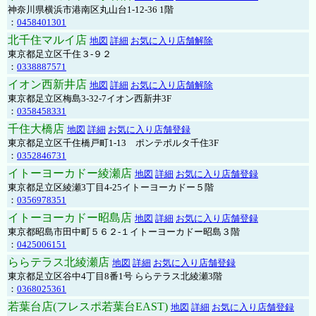
神奈川県横浜市港南区丸山台1-12-36 1階
：
0458401301
北千住マルイ店
地図
詳細
お気に入り店舗解除
東京都足立区千住３-９２
：
0338887571
イオン西新井店
地図
詳細
お気に入り店舗解除
東京都足立区梅島3-32-7イオン西新井3F
：
0358458331
千住大橋店
地図
詳細
お気に入り店舗登録
東京都足立区千住橋戸町1-13 ポンテポルタ千住3F
：
0352846731
イトーヨーカドー綾瀬店
地図
詳細
お気に入り店舗登録
東京都足立区綾瀬3丁目4-25イトーヨーカドー５階
：
0356978351
イトーヨーカドー昭島店
地図
詳細
お気に入り店舗登録
東京都昭島市田中町５６２-１イトーヨーカドー昭島３階
：
0425006151
ららテラス北綾瀬店
地図
詳細
お気に入り店舗登録
東京都足立区谷中4丁目8番1号 ららテラス北綾瀬3階
：
0368025361
若葉台店(フレスポ若葉台EAST)
地図
詳細
お気に入り店舗登録