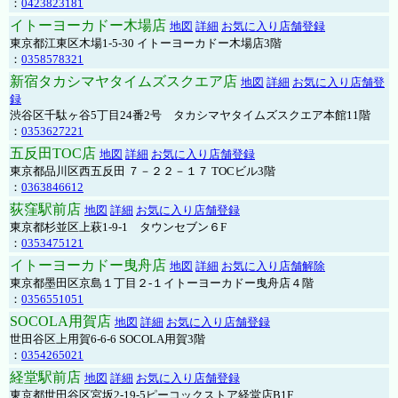
：
0423823181
イトーヨーカドー木場店
地図
詳細
お気に入り店舗登録
東京都江東区木場1-5-30 イトーヨーカドー木場店3階
：
0358578321
新宿タカシマヤタイムズスクエア店
地図
詳細
お気に入り店舗登
録
渋谷区千駄ヶ谷5丁目24番2号 タカシマヤタイムズスクエア本館11階
：
0353627221
五反田TOC店
地図
詳細
お気に入り店舗登録
東京都品川区西五反田 ７－２２－１７ TOCビル3階
：
0363846612
荻窪駅前店
地図
詳細
お気に入り店舗登録
東京都杉並区上萩1-9-1 タウンセブン６F
：
0353475121
イトーヨーカドー曳舟店
地図
詳細
お気に入り店舗解除
東京都墨田区京島１丁目２-１イトーヨーカドー曳舟店４階
：
0356551051
SOCOLA用賀店
地図
詳細
お気に入り店舗登録
世田谷区上用賀6-6-6 SOCOLA用賀3階
：
0354265021
経堂駅前店
地図
詳細
お気に入り店舗登録
東京都世田谷区宮坂2-19-5ピーコックストア経堂店B1F