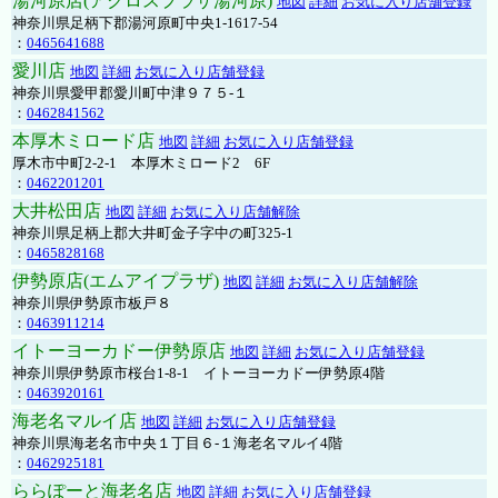
湯河原店(アクロスプラザ湯河原)
地図
詳細
お気に入り店舗登録
神奈川県足柄下郡湯河原町中央1-1617-54
：
0465641688
愛川店
地図
詳細
お気に入り店舗登録
神奈川県愛甲郡愛川町中津９７５-１
：
0462841562
本厚木ミロード店
地図
詳細
お気に入り店舗登録
厚木市中町2-2-1 本厚木ミロード2 6F
：
0462201201
大井松田店
地図
詳細
お気に入り店舗解除
神奈川県足柄上郡大井町金子字中の町325-1
：
0465828168
伊勢原店(エムアイプラザ)
地図
詳細
お気に入り店舗解除
神奈川県伊勢原市板戸８
：
0463911214
イトーヨーカドー伊勢原店
地図
詳細
お気に入り店舗登録
神奈川県伊勢原市桜台1-8-1 イトーヨーカドー伊勢原4階
：
0463920161
海老名マルイ店
地図
詳細
お気に入り店舗登録
神奈川県海老名市中央１丁目６-１海老名マルイ4階
：
0462925181
ららぽーと海老名店
地図
詳細
お気に入り店舗登録