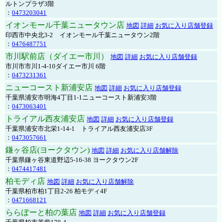
ルトンプラザ3階
：
0473203041
イオンモール千葉ニュータウン店
地図
詳細
お気に入り店舗登録
印西市中央北3-2 イオンモール千葉ニュータウン2階
：
0476487751
市川駅前店（ダイエー市川）
地図
詳細
お気に入り店舗登録
市川市市川1-4-10ダイエー市川 6階
：
0473231361
ニューコースト新浦安店
地図
詳細
お気に入り店舗登録
千葉県浦安市明海4丁目1-1ニューコースト新浦安3階
：
0473063401
トライアル西友浦安店
地図
詳細
お気に入り店舗登録
千葉県浦安市北栄1-14-1 トライアル西友浦安店3F
：
0473057661
鎌ヶ谷店(ヨークタウン)
地図
詳細
お気に入り店舗解除
千葉県鎌ヶ谷東道野辺5-16-38 ヨークタウン2F
：
0474417481
柏モディ店
地図
詳細
お気に入り店舗解除
千葉県柏市柏1丁目2-26 柏モディ4F
：
0471668121
ららぽーと柏の葉店
地図
詳細
お気に入り店舗登録