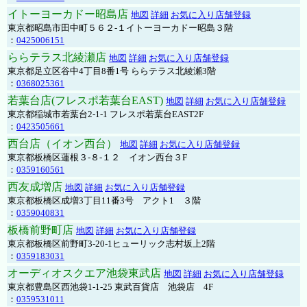
イトーヨーカドー昭島店
地図
詳細
お気に入り店舗登録
東京都昭島市田中町５６２-１イトーヨーカドー昭島３階
：
0425006151
ららテラス北綾瀬店
地図
詳細
お気に入り店舗登録
東京都足立区谷中4丁目8番1号 ららテラス北綾瀬3階
：
0368025361
若葉台店(フレスポ若葉台EAST)
地図
詳細
お気に入り店舗登録
東京都稲城市若葉台2-1-1 フレスポ若葉台EAST2F
：
0423505661
西台店（イオン西台）
地図
詳細
お気に入り店舗登録
東京都板橋区蓮根３-８-１２ イオン西台３F
：
0359160561
西友成増店
地図
詳細
お気に入り店舗登録
東京都板橋区成増3丁目11番3号 アクト1 ３階
：
0359040831
板橋前野町店
地図
詳細
お気に入り店舗登録
東京都板橋区前野町3-20-1ヒューリック志村坂上2階
：
0359183031
オーディオスクエア池袋東武店
地図
詳細
お気に入り店舗登録
東京都豊島区西池袋1-1-25 東武百貨店 池袋店 4F
：
0359531011