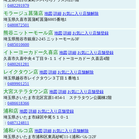
：
0482291979
モラージュ菖蒲店
地図
詳細
お気に入り店舗解除
埼玉県久喜市菖蒲町菖蒲6005番地1
：
0480872501
熊谷ニットーモール店
地図
詳細
お気に入り店舗登録
埼玉県熊谷市銀座2-245 ニットーモール3F
：
0485010600
イトーヨーカドー久喜店
地図
詳細
お気に入り店舗登録
久喜市久喜中央４丁目９-１１ イトーヨーカドー 久喜店4階
：
0480261281
レイクタウン店
地図
詳細
お気に入り店舗解除
埼玉県越谷市レイクタウン３丁目１番地１
：
0489901251
大宮ステラタウン店
地図
詳細
お気に入り店舗登録
埼玉県さいたま市北区宮原1-854-1 ステラタウン公園棟2階
：
0486618366
浦和店
地図
詳細
お気に入り店舗登録
埼玉県さいたま市緑区中尾５１０-１
：
0487124811
浦和パルコ店
地図
詳細
お気に入り店舗解除
埼玉県さいたま市浦和区東高砂町11-1浦和パルコ2F