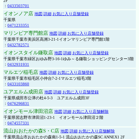
2F
：
0433503701
イオンノア店
地図
詳細
お気に入り店舗登録
千葉県
：
0471233351
マリンピア専門館店
地図
詳細
お気に入り店舗登録
千葉県千葉市美浜区高洲3-21-1イオンマリンピア専門館1階
：
0432782571
イオンスタイル鎌取店
地図
詳細
お気に入り店舗登録
千葉県千葉市緑区おゆみ野3-16-1ゆみ～る鎌取ショッピングセンター3階
：
0432931931
マルエツ稲毛店
地図
詳細
お気に入り店舗登録
千葉県千葉市稲毛区小仲台7-2-1マルエツ稲毛3階
：
0433103860
ユアエルム成田店
地図
詳細
お気に入り店舗登録
千葉県成田市公津の杜4-5-3 ユアエルム成田3F
：
0476296831
イオンモール津田沼店
地図
詳細
お気に入り店舗解除
千葉県習志野市津田沼1-23-1 イオンモール津田沼２階
：
0474557331
流山おおたかの森S・C店
地図
詳細
お気に入り店舗解除
千葉県流山市おおたかの森南1-5-1 流山おおたかの森SC ANNEX1 2F