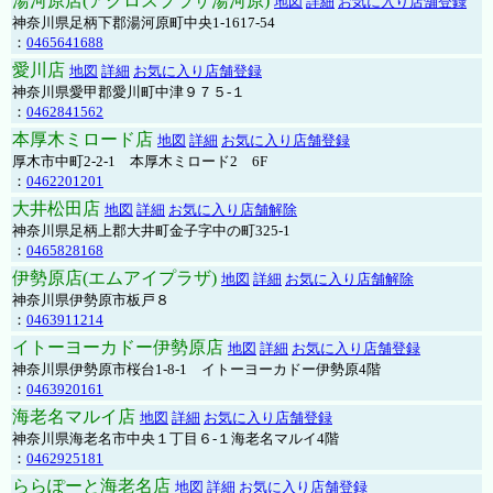
湯河原店(アクロスプラザ湯河原)
地図
詳細
お気に入り店舗登録
神奈川県足柄下郡湯河原町中央1-1617-54
：
0465641688
愛川店
地図
詳細
お気に入り店舗登録
神奈川県愛甲郡愛川町中津９７５-１
：
0462841562
本厚木ミロード店
地図
詳細
お気に入り店舗登録
厚木市中町2-2-1 本厚木ミロード2 6F
：
0462201201
大井松田店
地図
詳細
お気に入り店舗解除
神奈川県足柄上郡大井町金子字中の町325-1
：
0465828168
伊勢原店(エムアイプラザ)
地図
詳細
お気に入り店舗解除
神奈川県伊勢原市板戸８
：
0463911214
イトーヨーカドー伊勢原店
地図
詳細
お気に入り店舗登録
神奈川県伊勢原市桜台1-8-1 イトーヨーカドー伊勢原4階
：
0463920161
海老名マルイ店
地図
詳細
お気に入り店舗登録
神奈川県海老名市中央１丁目６-１海老名マルイ4階
：
0462925181
ららぽーと海老名店
地図
詳細
お気に入り店舗登録