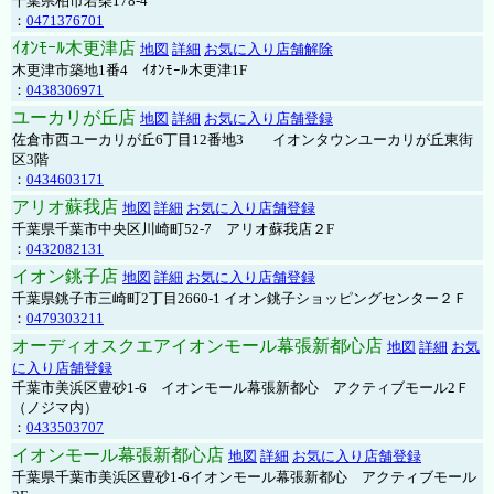
千葉県柏市若柴178-4
：
0471376701
ｲｵﾝﾓｰﾙ木更津店
地図
詳細
お気に入り店舗解除
木更津市築地1番4 ｲｵﾝﾓｰﾙ木更津1F
：
0438306971
ユーカリが丘店
地図
詳細
お気に入り店舗登録
佐倉市西ユーカリが丘6丁目12番地3 イオンタウンユーカリが丘東街
区3階
：
0434603171
アリオ蘇我店
地図
詳細
お気に入り店舗登録
千葉県千葉市中央区川崎町52-7 アリオ蘇我店２F
：
0432082131
イオン銚子店
地図
詳細
お気に入り店舗登録
千葉県銚子市三崎町2丁目2660-1 イオン銚子ショッピングセンター２Ｆ
：
0479303211
オーディオスクエアイオンモール幕張新都心店
地図
詳細
お気
に入り店舗登録
千葉市美浜区豊砂1-6 イオンモール幕張新都心 アクティブモール2Ｆ
（ノジマ内）
：
0433503707
イオンモール幕張新都心店
地図
詳細
お気に入り店舗登録
千葉県千葉市美浜区豊砂1-6イオンモール幕張新都心 アクティブモール