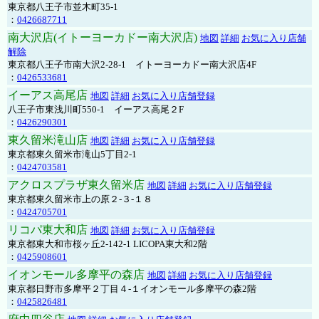
東京都八王子市並木町35-1
：
0426687711
南大沢店(イトーヨーカドー南大沢店)
地図
詳細
お気に入り店舗
解除
東京都八王子市南大沢2-28-1 イトーヨーカドー南大沢店4F
：
0426533681
イーアス高尾店
地図
詳細
お気に入り店舗登録
八王子市東浅川町550-1 イーアス高尾２F
：
0426290301
東久留米滝山店
地図
詳細
お気に入り店舗登録
東京都東久留米市滝山5丁目2-1
：
0424703581
アクロスプラザ東久留米店
地図
詳細
お気に入り店舗登録
東京都東久留米市上の原２-３-１８
：
0424705701
リコパ東大和店
地図
詳細
お気に入り店舗登録
東京都東大和市桜ヶ丘2-142-1 LICOPA東大和2階
：
0425908601
イオンモール多摩平の森店
地図
詳細
お気に入り店舗登録
東京都日野市多摩平２丁目４-１イオンモール多摩平の森2階
：
0425826481