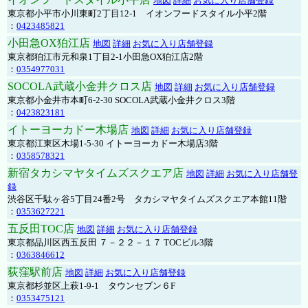
地図
詳細
お気に入り店舗登録
東京都小平市小川東町2丁目12-1 イオンフードスタイル小平2階
：
0423485821
小田急OX狛江店
地図
詳細
お気に入り店舗登録
東京都狛江市元和泉1丁目2-1小田急OX狛江店2階
：
0354977031
SOCOLA武蔵小金井クロス店
地図
詳細
お気に入り店舗登録
東京都小金井市本町6-2-30 SOCOLA武蔵小金井クロス3階
：
0423823181
イトーヨーカドー木場店
地図
詳細
お気に入り店舗登録
東京都江東区木場1-5-30 イトーヨーカドー木場店3階
：
0358578321
新宿タカシマヤタイムズスクエア店
地図
詳細
お気に入り店舗登
録
渋谷区千駄ヶ谷5丁目24番2号 タカシマヤタイムズスクエア本館11階
：
0353627221
五反田TOC店
地図
詳細
お気に入り店舗登録
東京都品川区西五反田 ７－２２－１７ TOCビル3階
：
0363846612
荻窪駅前店
地図
詳細
お気に入り店舗登録
東京都杉並区上萩1-9-1 タウンセブン６F
：
0353475121