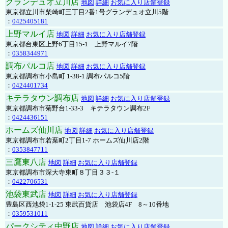
グランデュオ立川店
地図
詳細
お気に入り店舗登録
東京都立川市柴崎町三丁目2番1号グランデュオ立川5階
：
0425405181
上野マルイ店
地図
詳細
お気に入り店舗登録
東京都台東区上野6丁目15-1 上野マルイ7階
：
0358344971
調布パルコ店
地図
詳細
お気に入り店舗登録
東京都調布市小島町 1-38-1 調布パルコ5階
：
0424401734
キテラタウン調布店
地図
詳細
お気に入り店舗登録
東京都調布市菊野台1-33-3 キテラタウン調布2F
：
0424436151
ホームズ仙川店
地図
詳細
お気に入り店舗登録
東京都調布市若葉町2丁目1-7 ホームズ仙川店2階
：
0353847711
三鷹東八店
地図
詳細
お気に入り店舗登録
東京都調布市深大寺東町８丁目３３-１
：
0422706531
池袋東武店
地図
詳細
お気に入り店舗登録
豊島区西池袋1-1-25 東武百貨店 池袋店4F 8～10番地
：
0359531011
パークシティ中野店
地図
詳細
お気に入り店舗登録