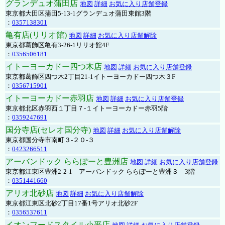
グランデュオ蒲田店
地図
詳細
お気に入り店舗登録
東京都大田区蒲田5-13-1グランデュオ蒲田東館3階
：
0357138301
亀有店(リリオ館)
地図
詳細
お気に入り店舗解除
東京都葛飾区亀有3-26-1リリオ館4F
：
0356506181
イトーヨーカドー四つ木店
地図
詳細
お気に入り店舗登録
東京都葛飾区四つ木2丁目21-1イトーヨーカドー四つ木３F
：
0356715901
イトーヨーカドー赤羽店
地図
詳細
お気に入り店舗登録
東京都北区赤羽西１丁目７-１イトーヨーカドー赤羽5階
：
0359247691
国分寺店(セレオ国分寺)
地図
詳細
お気に入り店舗解除
東京都国分寺市南町３-２０-３
：
0423266511
アーバンドック ららぽーと豊洲店
地図
詳細
お気に入り店舗登録
東京都江東区豊洲2-2-1 アーバンドック ららぽーと豊洲３ 3階
：
0351441660
アリオ北砂店
地図
詳細
お気に入り店舗解除
東京都江東区北砂2丁目17番1号アリオ北砂2F
：
0356537611
イオンフードスタイル小平店