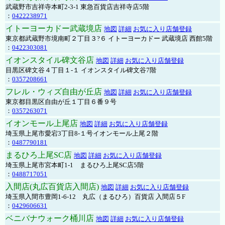
武蔵野市吉祥寺本町2-3-1 東急百貨店吉祥寺店5階
：
0422238971
イトーヨーカドー武蔵境店
地図
詳細
お気に入り店舗登録
東京都武蔵野市境南町２丁目３?６ イトーヨーカドー 武蔵境店 西館5階
：
0422303081
イオンスタイル碑文谷店
地図
詳細
お気に入り店舗登録
目黒区碑文谷４丁目１-１ イオンスタイル碑文谷7階
：
0357208661
フレル・ウィズ自由が丘店
地図
詳細
お気に入り店舗登録
東京都目黒区自由が丘１丁目６番９号
：
0357263071
イオンモール上尾店
地図
詳細
お気に入り店舗登録
埼玉県上尾市愛宕3丁目8-１号イオンモール上尾２階
：
0487790181
まるひろ上尾SC店
地図
詳細
お気に入り店舗登録
埼玉県上尾市宮本町1-1 まるひろ上尾SC店5階
：
0488717051
入間店(丸広百貨店入間店)
地図
詳細
お気に入り店舗登録
埼玉県入間市豊岡1-6-12 丸広（まるひろ）百貨店 入間店５F
：
0429606631
ベニバナウォーク桶川店
地図
詳細
お気に入り店舗登録