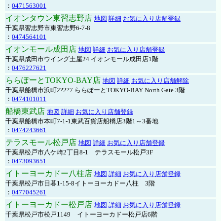
：
0471563001
イオンタウン東習志野店
地図
詳細
お気に入り店舗登録
千葉県習志野市東習志野6-7-8
：
0474564101
イオンモール成田店
地図
詳細
お気に入り店舗登録
千葉県成田市ウイング土屋24 イオンモール成田店1階
：
0476227621
ららぽーとTOKYO-BAY店
地図
詳細
お気に入り店舗解除
千葉県船橋市浜町2?2?7 ららぽーとTOKYO-BAY North Gate 3階
：
0474101011
船橋東武店
地図
詳細
お気に入り店舗登録
千葉県船橋市本町7-1-1東武百貨店船橋店3階1～3番地
：
0474243661
テラスモール松戸店
地図
詳細
お気に入り店舗登録
千葉県松戸市八ケ崎2丁目8-1 テラスモール松戸3F
：
0473093651
イトーヨーカドー八柱店
地図
詳細
お気に入り店舗登録
千葉県松戸市日暮1-15-8イトーヨーカドー八柱 3階
：
0477045261
イトーヨーカドー松戸店
地図
詳細
お気に入り店舗登録
千葉県松戸市松戸1149 イトーヨーカドー松戸店6階