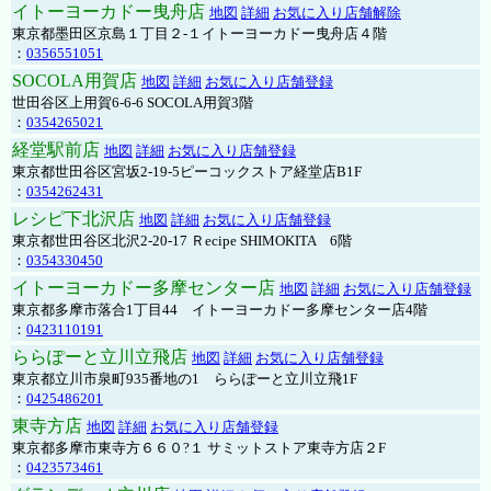
イトーヨーカドー曳舟店
地図
詳細
お気に入り店舗解除
東京都墨田区京島１丁目２-１イトーヨーカドー曳舟店４階
：
0356551051
SOCOLA用賀店
地図
詳細
お気に入り店舗登録
世田谷区上用賀6-6-6 SOCOLA用賀3階
：
0354265021
経堂駅前店
地図
詳細
お気に入り店舗登録
東京都世田谷区宮坂2-19-5ピーコックストア経堂店B1F
：
0354262431
レシピ下北沢店
地図
詳細
お気に入り店舗登録
東京都世田谷区北沢2-20-17 Ｒecipe SHIMOKITA 6階
：
0354330450
イトーヨーカドー多摩センター店
地図
詳細
お気に入り店舗登録
東京都多摩市落合1丁目44 イトーヨーカドー多摩センター店4階
：
0423110191
ららぽーと立川立飛店
地図
詳細
お気に入り店舗登録
東京都立川市泉町935番地の1 ららぽーと立川立飛1F
：
0425486201
東寺方店
地図
詳細
お気に入り店舗登録
東京都多摩市東寺方６６０?１ サミットストア東寺方店２F
：
0423573461