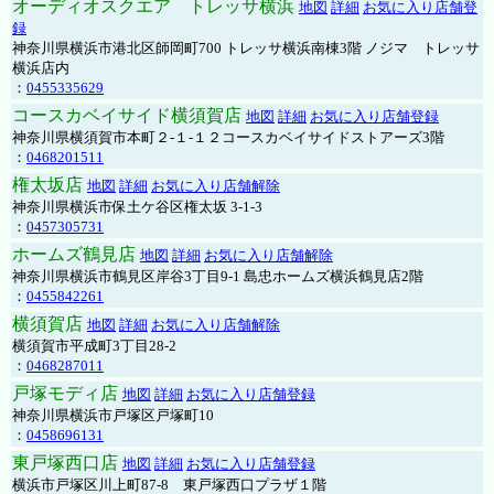
オーディオスクエア トレッサ横浜
地図
詳細
お気に入り店舗登
録
神奈川県横浜市港北区師岡町700 トレッサ横浜南棟3階 ノジマ トレッサ
横浜店内
：
0455335629
コースカベイサイド横須賀店
地図
詳細
お気に入り店舗登録
神奈川県横須賀市本町２-１-１２コースカベイサイドストアーズ3階
：
0468201511
権太坂店
地図
詳細
お気に入り店舗解除
神奈川県横浜市保土ケ谷区権太坂 3-1-3
：
0457305731
ホームズ鶴見店
地図
詳細
お気に入り店舗解除
神奈川県横浜市鶴見区岸谷3丁目9-1 島忠ホームズ横浜鶴見店2階
：
0455842261
横須賀店
地図
詳細
お気に入り店舗解除
横須賀市平成町3丁目28-2
：
0468287011
戸塚モディ店
地図
詳細
お気に入り店舗登録
神奈川県横浜市戸塚区戸塚町10
：
0458696131
東戸塚西口店
地図
詳細
お気に入り店舗登録
横浜市戸塚区川上町87-8 東戸塚西口プラザ１階