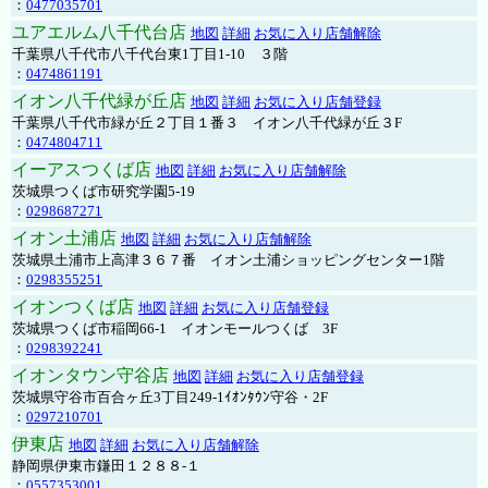
：
0477035701
ユアエルム八千代台店
地図
詳細
お気に入り店舗解除
千葉県八千代市八千代台東1丁目1-10 ３階
：
0474861191
イオン八千代緑が丘店
地図
詳細
お気に入り店舗登録
千葉県八千代市緑が丘２丁目１番３ イオン八千代緑が丘３F
：
0474804711
イーアスつくば店
地図
詳細
お気に入り店舗解除
茨城県つくば市研究学園5-19
：
0298687271
イオン土浦店
地図
詳細
お気に入り店舗解除
茨城県土浦市上高津３６７番 イオン土浦ショッピングセンター1階
：
0298355251
イオンつくば店
地図
詳細
お気に入り店舗登録
茨城県つくば市稲岡66-1 イオンモールつくば 3F
：
0298392241
イオンタウン守谷店
地図
詳細
お気に入り店舗登録
茨城県守谷市百合ヶ丘3丁目249-1ｲｵﾝﾀｳﾝ守谷・2F
：
0297210701
伊東店
地図
詳細
お気に入り店舗解除
静岡県伊東市鎌田１２８８-１
：
0557353001