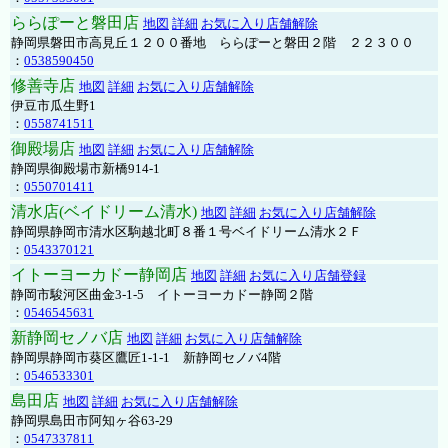
ららぽーと磐田店
地図
詳細
お気に入り店舗解除
静岡県磐田市高見丘１２００番地 ららぽーと磐田２階 ２２３００
：
0538590450
修善寺店
地図
詳細
お気に入り店舗解除
伊豆市瓜生野1
：
0558741511
御殿場店
地図
詳細
お気に入り店舗解除
静岡県御殿場市新橋914-1
：
0550701411
清水店(ベイドリーム清水)
地図
詳細
お気に入り店舗解除
静岡県静岡市清水区駒越北町８番１号ベイドリーム清水２Ｆ
：
0543370121
イトーヨーカドー静岡店
地図
詳細
お気に入り店舗登録
静岡市駿河区曲金3-1-5 イトーヨーカドー静岡２階
：
0546545631
新静岡セノバ店
地図
詳細
お気に入り店舗解除
静岡県静岡市葵区鷹匠1-1-1 新静岡セノバ4階
：
0546533301
島田店
地図
詳細
お気に入り店舗解除
静岡県島田市阿知ヶ谷63-29
：
0547337811