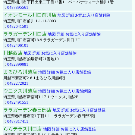
埼玉県桶川市下日出東二丁目15番1 ベニバナウォーク桶川1階
：
0487895561
イオンモール川口前川店
地図
詳細
お気に入り店舗解除
埼玉県川口市前川 1-1-11-3003
：
0482641591
ララガーデン川口店
地図
詳細
お気に入り店舗解除
埼玉県川口市宮町18-9 ララガーデン川口 2F
：
0482406101
川越西店
地図
詳細
お気に入り店舗解除
埼玉県川越市的場新町21番地10
：
0492390081
まるひろ川越店
地図
詳細
お気に入り店舗登録
川越市新富町2-6-1まるひろ川越6階
：
0492272021
ウニクス川越店
地図
詳細
お気に入り店舗解除
埼玉県川越市新宿町1-17-1 ウニクス川越2F
：
0492491551
ララガーデン春日部店
地図
詳細
お気に入り店舗登録
埼玉県春日部市南1丁目1-1 ララガーデン春日部2階
：
0487317411
ららテラス川口店
地図
詳細
お気に入り店舗登録
埼玉県川口市栄町3-5-1ららテラス川口7階