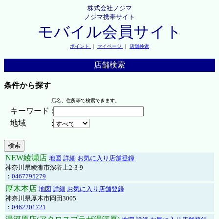
株式会社ノジマ
ノジマ携帯サイト
モバイル会員サイト
ポイント
｜
マイページ
｜
店舗検索
店舗検索
条件から探す
店名、住所等で検索できます。
キーワード
:
地域
:
NEW綾瀬店
地図
詳細
お気に入り店舗登録
神奈川県綾瀬市深谷上2-3-9
：
0467795279
厚木本店
地図
詳細
お気に入り店舗登録
神奈川県厚木市岡田3005
：
0462201721