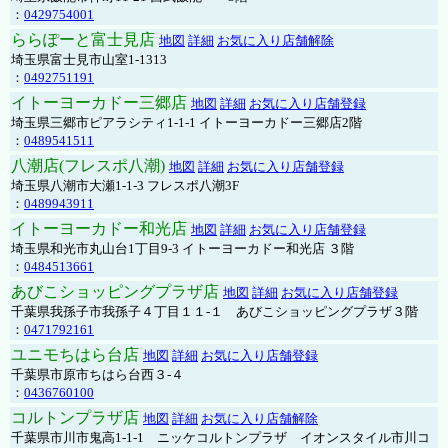
：
0429754001
ららぽーと富士見店
地図
詳細
お気に入り店舗解除
埼玉県富士見市山室1-1313
：
0492751191
イトーヨーカドー三郷店
地図
詳細
お気に入り店舗登録
埼玉県三郷市ピアラシティ1-1-1 イトーヨーカドー三郷店2階
：
0489541511
八潮店(フレスポ八潮)
地図
詳細
お気に入り店舗登録
埼玉県八潮市大瀬1-1-3 フレスポ八潮3F
：
0489943911
イトーヨーカドー和光店
地図
詳細
お気に入り店舗登録
埼玉県和光市丸山台1丁目9-3 イトーヨーカドー和光店 ３階
：
0484513661
あびこショッピングプラザ店
地図
詳細
お気に入り店舗登録
千葉県我孫子市我孫子４丁目１１-１ あびこショッピングプラザ３階
：
0471792161
ユニモちはら台店
地図
詳細
お気に入り店舗登録
千葉県市原市ちはら台西３-４
：
0436760100
コルトンプラザ店
地図
詳細
お気に入り店舗解除
千葉県市川市鬼高1-1-1 ニッケコルトンプラザ イオンスタイル市川コ