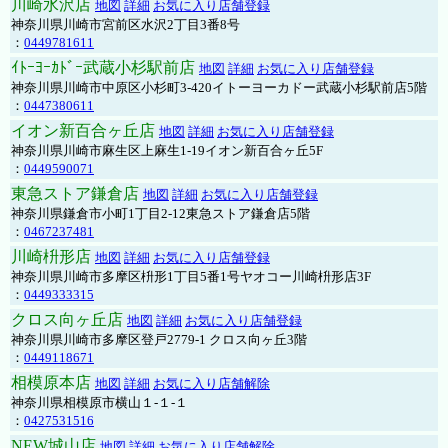
川崎水沢店
地図
詳細
お気に入り店舗登録
神奈川県川崎市宮前区水沢2丁目3番8号
：
0449781611
ｲﾄｰﾖｰｶﾄﾞｰ武蔵小杉駅前店
地図
詳細
お気に入り店舗登録
神奈川県川崎市中原区小杉町3-420イトーヨーカドー武蔵小杉駅前店5階
：
0447380611
イオン新百合ヶ丘店
地図
詳細
お気に入り店舗登録
神奈川県川崎市麻生区上麻生1-19イオン新百合ヶ丘5F
：
0449590071
東急ストア鎌倉店
地図
詳細
お気に入り店舗登録
神奈川県鎌倉市小町1丁目2-12東急ストア鎌倉店5階
：
0467237481
川崎枡形店
地図
詳細
お気に入り店舗登録
神奈川県川崎市多摩区枡形1丁目5番1号ヤオコー川崎枡形店3F
：
0449333315
クロス向ヶ丘店
地図
詳細
お気に入り店舗登録
神奈川県川崎市多摩区登戸2779-1 クロス向ヶ丘3階
：
0449118671
相模原本店
地図
詳細
お気に入り店舗解除
神奈川県相模原市横山１-１-１
：
0427531516
NEW城山店
地図
詳細
お気に入り店舗解除