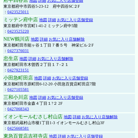
府中四谷店
地図
詳細
お気に入り店舗登録
東京都府中市四谷5-23-12 府中四谷SC２F
：
0423525011
ミッテン府中店
地図
詳細
お気に入り店舗登録
東京都府中市宮町1-41-2 ミッテン府中5階
：
0423525220
NEW鶴川店
地図
詳細
お気に入り店舗解除
東京都町田市能ヶ谷１丁目７番５号 神栄ビル２F
：
0427376031
忠生店
地図
詳細
お気に入り店舗解除
東京都町田市木曽西２丁目１７-２１
：
0427923151
小田急町田店
地図
詳細
お気に入り店舗登録
東京都町田市原町田6-12-20 小田急百貨店町田店7階
：
0427105581
三和小川店
地図
詳細
お気に入り店舗登録
東京都町田市金森４丁目１?２ 2F
：
0427068343
イオンモールむさし村山店
地図
詳細
お気に入り店舗解除
東京都武蔵村山市榎1丁目1-3 イオンモールむさし村山3F
：
0425668581
東急百貨店吉祥寺店
地図
詳細
お気に入り店舗登録