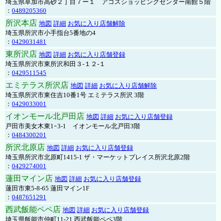
埼玉県草加市高砂２丁目７ー１ アコスショッピングセンター南館５階
：
0489205360
所沢本店
地図
詳細
お気に入り店舗解除
埼玉県所沢市小手指台5番地の4
：
0429031481
東所沢店
地図
詳細
お気に入り店舗登録
埼玉県所沢市東所沢和田３-１２-１
：
0429511545
エミテラス所沢店
地図
詳細
お気に入り店舗解除
埼玉県所沢市東住吉10番1号 エミテラス所沢 3階
：
0429033001
イオンモール北戸田店
地図
詳細
お気に入り店舗登録
戸田市美女木東1ｰ3‐1 イオンモール北戸田3階
：
0484300201
所沢北原店
地図
詳細
お気に入り店舗登録
埼玉県所沢市北原町1415-1 ザ・マーケットプレイス所沢北原2階
：
0429274001
蓮田マイン店
地図
詳細
お気に入り店舗登録
蓮田市東5-8-65 蓮田マイン1F
：
0487651291
西武飯能ペペ店
地図
詳細
お気に入り店舗登録
埼玉県飯能市仲町11-21 西武飯能ペペ3階