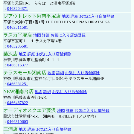
平塚市天沼10-1 ららぽーと湘南平塚3階
：
0463204371
ジアウトレット湘南平塚店
地図
詳細
お気に入り店舗登録
平塚市大神8丁目1番1号 THE OUTLETS SHONAN HIRATSUKA
：
0463511581
ラスカ平塚店
地図
詳細
お気に入り店舗登録
平塚市宝町１－１ ラスカ平塚 4階
：
0463205581
藤沢店
地図
詳細
お気に入り店舗解除
神奈川県藤沢市辻堂新町４-１-１
：
0466316377
テラスモール湘南店
地図
詳細
お気に入り店舗解除
神奈川県藤沢市辻堂神台1丁目3番1号 テラスモール湘南4F
：
0466381251
NEW湘南台店
地図
詳細
お気に入り店舗解除
神奈川県藤沢市円行1-2-1
：
0466467822
オーディオスクエア藤沢
地図
詳細
お気に入り店舗登録
藤沢市辻堂新町4-1-1 湘南モールFILL2F（ノジマ内）
：
0466310603
三浦店
地図
詳細
お気に入り店舗登録