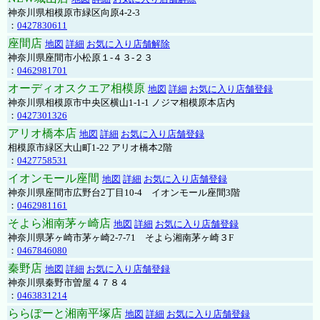
神奈川県相模原市緑区向原4-2-3
：
0427830611
座間店
地図
詳細
お気に入り店舗解除
神奈川県座間市小松原１-４３-２３
：
0462981701
オーディオスクエア相模原
地図
詳細
お気に入り店舗登録
神奈川県相模原市中央区横山1-1-1 ノジマ相模原本店内
：
0427301326
アリオ橋本店
地図
詳細
お気に入り店舗登録
相模原市緑区大山町1-22 アリオ橋本2階
：
0427758531
イオンモール座間
地図
詳細
お気に入り店舗登録
神奈川県座間市広野台2丁目10-4 イオンモール座間3階
：
0462981161
そよら湘南茅ヶ崎店
地図
詳細
お気に入り店舗登録
神奈川県茅ヶ崎市茅ヶ崎2‐7‐71 そよら湘南茅ヶ崎３F
：
0467846080
秦野店
地図
詳細
お気に入り店舗登録
神奈川県秦野市曽屋４７８４
：
0463831214
ららぽーと湘南平塚店
地図
詳細
お気に入り店舗登録