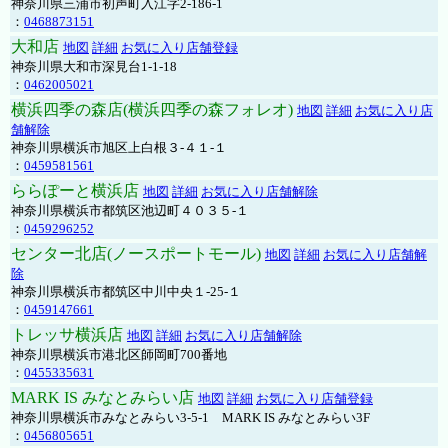
神奈川県三浦市初声町入江字2-186-1
：
0468873151
大和店
地図
詳細
お気に入り店舗登録
神奈川県大和市深見台1-1-18
：
0462005021
横浜四季の森店(横浜四季の森フォレオ)
地図
詳細
お気に入り店
舗解除
神奈川県横浜市旭区上白根３-４１-１
：
0459581561
ららぽーと横浜店
地図
詳細
お気に入り店舗解除
神奈川県横浜市都筑区池辺町４０３５-１
：
0459296252
センター北店(ノースポートモール)
地図
詳細
お気に入り店舗解
除
神奈川県横浜市都筑区中川中央１-25-１
：
0459147661
トレッサ横浜店
地図
詳細
お気に入り店舗解除
神奈川県横浜市港北区師岡町700番地
：
0455335631
MARK IS みなとみらい店
地図
詳細
お気に入り店舗登録
神奈川県横浜市みなとみらい3-5-1 MARK IS みなとみらい3F
：
0456805651