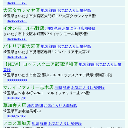
：
0488111351
大宮タカシマヤ店
地図
詳細
お気に入り店舗登録
埼玉県さいたま市大宮区大門町1-32大宮タカシマヤ５階
：
0486585871
イオンモール与野店
地図
詳細
お気に入り店舗登録
さいたま市中央区本町西5-2-9イオンモール与野2階
：
0488406331
パトリア東大宮店
地図
詳細
お気に入り店舗登録
埼玉県さいたま市見沼区春野2-7-8パトリア東大宮2F
：
0487959714
【NEW】ロッテスクエア武蔵浦和店
地図
詳細
お気に入り店舗
登録
埼玉県さいたま市南区沼影1-19-19ロッテスクエア武蔵浦和店３階
：
0000000000
マルイファミリー志木店
地図
詳細
お気に入り店舗登録
埼玉県志木市本町5-26-1 マルイファミリー志木5階
：
0484861201
草加舎人店
地図
詳細
お気に入り店舗解除
埼玉県草加市遊馬町2-1
：
0489267051
アコス草加店
地図
詳細
お気に入り店舗登録