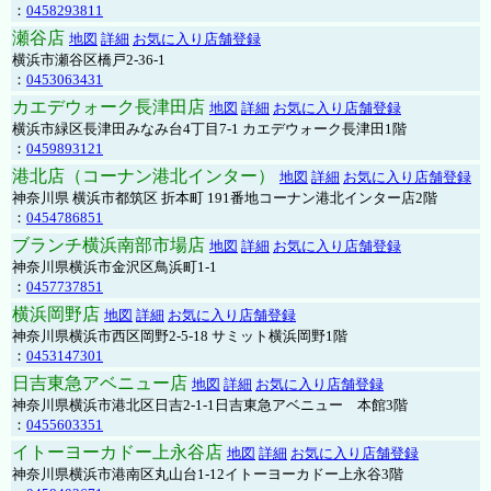
：
0458293811
瀬谷店
地図
詳細
お気に入り店舗登録
横浜市瀬谷区橋戸2-36-1
：
0453063431
カエデウォーク長津田店
地図
詳細
お気に入り店舗登録
横浜市緑区長津田みなみ台4丁目7-1 カエデウォーク長津田1階
：
0459893121
港北店（コーナン港北インター）
地図
詳細
お気に入り店舗登録
神奈川県 横浜市都筑区 折本町 191番地コーナン港北インター店2階
：
0454786851
ブランチ横浜南部市場店
地図
詳細
お気に入り店舗登録
神奈川県横浜市金沢区鳥浜町1-1
：
0457737851
横浜岡野店
地図
詳細
お気に入り店舗登録
神奈川県横浜市西区岡野2-5-18 サミット横浜岡野1階
：
0453147301
日吉東急アベニュー店
地図
詳細
お気に入り店舗登録
神奈川県横浜市港北区日吉2-1-1日吉東急アベニュー 本館3階
：
0455603351
イトーヨーカドー上永谷店
地図
詳細
お気に入り店舗登録
神奈川県横浜市港南区丸山台1-12イトーヨーカドー上永谷3階