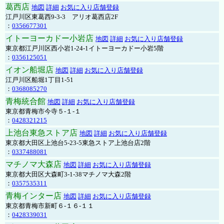
葛西店
地図
詳細
お気に入り店舗登録
江戸川区東葛西9-3-3 アリオ葛西店2F
：
0356677301
イトーヨーカドー小岩店
地図
詳細
お気に入り店舗登録
東京都江戸川区西小岩1-24-1イトーヨーカドー小岩5階
：
0356125051
イオン船堀店
地図
詳細
お気に入り店舗登録
江戸川区船堀1丁目1-51
：
0368085270
青梅統合館
地図
詳細
お気に入り店舗登録
東京都青梅市今寺５-１-１
：
0428321215
上池台東急ストア店
地図
詳細
お気に入り店舗登録
東京都大田区上池台5-23-5東急ストア上池台店2階
：
0337488081
マチノマ大森店
地図
詳細
お気に入り店舗登録
東京都大田区大森町3-1-38マチノマ大森2階
：
0357535311
青梅インター店
地図
詳細
お気に入り店舗登録
東京都青梅市新町６-１６-１１
：
0428339031