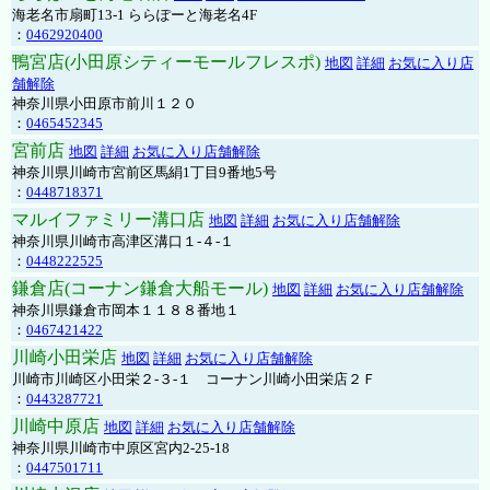
海老名市扇町13-1 ららぽーと海老名4F
：
0462920400
鴨宮店(小田原シティーモールフレスポ)
地図
詳細
お気に入り店
舗解除
神奈川県小田原市前川１２０
：
0465452345
宮前店
地図
詳細
お気に入り店舗解除
神奈川県川崎市宮前区馬絹1丁目9番地5号
：
0448718371
マルイファミリー溝口店
地図
詳細
お気に入り店舗解除
神奈川県川崎市高津区溝口１-４-１
：
0448222525
鎌倉店(コーナン鎌倉大船モール)
地図
詳細
お気に入り店舗解除
神奈川県鎌倉市岡本１１８８番地１
：
0467421422
川崎小田栄店
地図
詳細
お気に入り店舗解除
川崎市川崎区小田栄２‐３‐１ コーナン川崎小田栄店２Ｆ
：
0443287721
川崎中原店
地図
詳細
お気に入り店舗解除
神奈川県川崎市中原区宮内2-25-18
：
0447501711