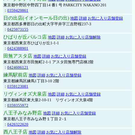
東京都中野区中野四丁目14 番1 号 PARKCITY NAKANO 201
：
0359429861
日の出店(イオンモール日の出)
地図
詳細
お気に入り店舗登録
東京都西多摩郡日の出町大字平井字三吉野桜237-3
：
0425973155
ひばりが丘パルコ店
地図
詳細
お気に入り店舗解除
東京都西東京市ひばりが丘1-1-1
：
0424388901
田無アスタ店
地図
詳細
お気に入り店舗登録
東京都西東京市田無町2-1-1 アスタ田無専門店棟2階
：
0424606121
練馬駅前店
地図
詳細
お気に入り店舗登録
東京都練馬区練馬1丁目3-10 2階
：
0359123081
リヴィンオズ大泉店
地図
詳細
お気に入り店舗登録
東京都練馬区東大泉2-10-11 リヴィンオズ大泉4階
：
0359355972
八王子みなみ野店
地図
詳細
お気に入り店舗登録
東京都八王子市みなみ野１丁目２-１
：
0426322620
西八王子店
地図
詳細
お気に入り店舗解除