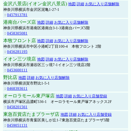
金沢八景店(イオン金沢八景店)
地図
詳細
お気に入り店舗解除
神奈川県横浜市金沢区泥亀1-27-1
：
0457913781
港南台バーズ店
地図
詳細
お気に入り店舗解除
神奈川県横浜市港南区港南台3-1-3港南台バーズ5階
：
0458305081
本牧フロント店
地図
詳細
お気に入り店舗解除
神奈川県横浜市中区小港町2丁目100-4 本牧フロント 2階
：
0456281195
イオン三ツ境店
地図
詳細
お気に入り店舗解除
神奈川県横浜市瀬谷区三ッ境7-1イオン三ツ境店2階
：
0453600111
野比店
地図
詳細
お気に入り店舗解除
神奈川県横須賀市野比1-5-1
：
0468393611
オーロラモール東戸塚店
地図
詳細
お気に入り店舗登録
横浜市戸塚区品濃町536-1 オーロラモール東戸塚アネックス2F
：
0458201561
東急百貨店たまプラーザ店
地図
詳細
お気に入り店舗登録
神奈川県横浜市青葉区美しが丘1-7東急百貨店たまプラーザ5階
：
0459051131