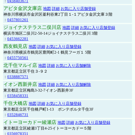
：
0458403671
アピタ金沢文庫店
地図
詳細
お気に入り店舗登録
神奈川県横浜市金沢区釜利谷東2丁目１-１アピタ金沢文庫３階
：
0457801261
ジョイナステラス二俣川店
地図
詳細
お気に入り店舗登録
横浜市旭区二俣川2-50-14ジョイナステラス二俣川 3階
：
0453662281
西友鶴見店
地図
詳細
お気に入り店舗登録
神奈川県横浜市鶴見区豊岡町2-1 鶴見フーガ１ 5階
：
0455750561
北千住マルイ店
地図
詳細
お気に入り店舗解除
東京都足立区千住３-９２
：
0338887571
イオン西新井店
地図
詳細
お気に入り店舗解除
東京都足立区梅島3-32-7イオン西新井3F
：
0358458331
千住大橋店
地図
詳細
お気に入り店舗登録
東京都足立区千住橋戸町1-13 ポンテポルタ千住3F
：
0352846731
イトーヨーカドー綾瀬店
地図
詳細
お気に入り店舗登録
東京都足立区綾瀬3丁目4-25イトーヨーカドー５階
：
0356978351