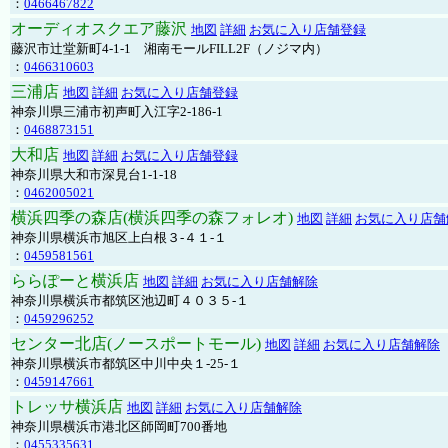
：
0466467822
オーディオスクエア藤沢
地図
詳細
お気に入り店舗登録
藤沢市辻堂新町4-1-1 湘南モールFILL2F（ノジマ内）
：
0466310603
三浦店
地図
詳細
お気に入り店舗登録
神奈川県三浦市初声町入江字2-186-1
：
0468873151
大和店
地図
詳細
お気に入り店舗登録
神奈川県大和市深見台1-1-18
：
0462005021
横浜四季の森店(横浜四季の森フォレオ)
地図
詳細
お気に入り店舗
神奈川県横浜市旭区上白根３-４１-１
：
0459581561
ららぽーと横浜店
地図
詳細
お気に入り店舗解除
神奈川県横浜市都筑区池辺町４０３５-１
：
0459296252
センター北店(ノースポートモール)
地図
詳細
お気に入り店舗解除
神奈川県横浜市都筑区中川中央１-25-１
：
0459147661
トレッサ横浜店
地図
詳細
お気に入り店舗解除
神奈川県横浜市港北区師岡町700番地
：
0455335631