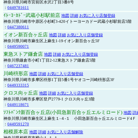
神奈川県川崎市宮前区水沢2丁目3番8号
：
0449781611
ｲﾄｰﾖｰｶﾄﾞｰ武蔵小杉駅前店
地図
詳細
お気に入り店舗登録
神奈川県川崎市中原区小杉町3-420イトーヨーカドー武蔵小杉駅前店5階
：
0447380611
イオン新百合ヶ丘店
地図
詳細
お気に入り店舗登録
神奈川県川崎市麻生区上麻生1-19イオン新百合ヶ丘5F
：
0449590071
東急ストア鎌倉店
地図
詳細
お気に入り店舗登録
神奈川県鎌倉市小町1丁目2-12東急ストア鎌倉店5階
：
0467237481
川崎枡形店
地図
詳細
お気に入り店舗登録
神奈川県川崎市多摩区枡形1丁目5番1号ヤオコー川崎枡形店3F
：
0449333315
クロス向ヶ丘店
地図
詳細
お気に入り店舗登録
神奈川県川崎市多摩区登戸2779-1 クロス向ヶ丘3階
：
0449118671
ｿﾌﾄﾊﾞﾝｸ新百合ヶ丘店(小田急新百合ヶ丘エルミロード)
地図
詳
神奈川県川崎市麻生区上麻生１-４-１ 小田急新百合ヶ丘エルミロード4Ｆ
：
0449591270
相模原本店
地図
詳細
お気に入り店舗解除
神奈川県相模原市横山１-１-１