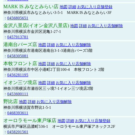
MARK IS みなとみらい店
地図
詳細
お気に入り店舗登録
神奈川県横浜市みなとみらい3-5-1 MARK IS みなとみらい3F
：
0456805651
金沢八景店(イオン金沢八景店)
地図
詳細
お気に入り店舗解除
神奈川県横浜市金沢区泥亀1-27-1
：
0457913781
港南台バーズ店
地図
詳細
お気に入り店舗解除
神奈川県横浜市港南区港南台3-1-3港南台バーズ5階
：
0458305081
本牧フロント店
地図
詳細
お気に入り店舗解除
神奈川県横浜市中区小港町2丁目100-4 本牧フロント 2階
：
0456281195
イオン三ツ境店
地図
詳細
お気に入り店舗解除
神奈川県横浜市瀬谷区三ッ境7-1イオン三ツ境店2階
：
0453600111
野比店
地図
詳細
お気に入り店舗解除
神奈川県横須賀市野比1-5-1
：
0468393611
オーロラモール東戸塚店
地図
詳細
お気に入り店舗登録
横浜市戸塚区品濃町536-1 オーロラモール東戸塚アネックス2F
：
0458201561