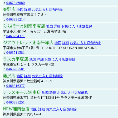
：
0467846080
秦野店
地図
詳細
お気に入り店舗登録
神奈川県秦野市曽屋４７８４
：
0463831214
ららぽーと湘南平塚店
地図
詳細
お気に入り店舗登録
平塚市天沼10-1 ららぽーと湘南平塚3階
：
0463204371
ジアウトレット湘南平塚店
地図
詳細
お気に入り店舗登録
平塚市大神8丁目1番1号 THE OUTLETS SHONAN HIRATSUKA
：
0463511581
ラスカ平塚店
地図
詳細
お気に入り店舗登録
平塚市宝町１－１ ラスカ平塚 4階
：
0463205581
藤沢店
地図
詳細
お気に入り店舗解除
神奈川県藤沢市辻堂新町４-１-１
：
0466316377
テラスモール湘南店
地図
詳細
お気に入り店舗解除
神奈川県藤沢市辻堂神台1丁目3番1号 テラスモール湘南4F
：
0466381251
NEW湘南台店
地図
詳細
お気に入り店舗解除
神奈川県藤沢市円行1-2-1