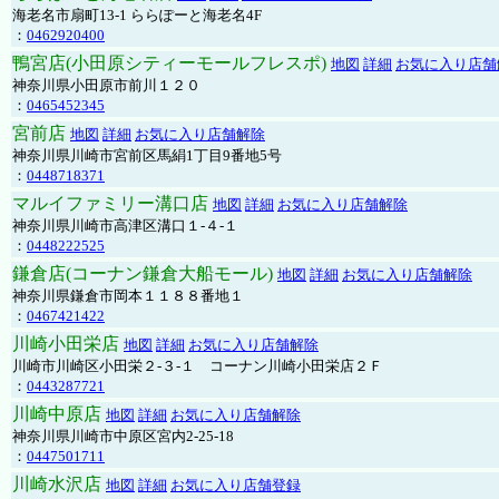
海老名市扇町13-1 ららぽーと海老名4F
：
0462920400
鴨宮店(小田原シティーモールフレスポ)
地図
詳細
お気に入り店舗
神奈川県小田原市前川１２０
：
0465452345
宮前店
地図
詳細
お気に入り店舗解除
神奈川県川崎市宮前区馬絹1丁目9番地5号
：
0448718371
マルイファミリー溝口店
地図
詳細
お気に入り店舗解除
神奈川県川崎市高津区溝口１-４-１
：
0448222525
鎌倉店(コーナン鎌倉大船モール)
地図
詳細
お気に入り店舗解除
神奈川県鎌倉市岡本１１８８番地１
：
0467421422
川崎小田栄店
地図
詳細
お気に入り店舗解除
川崎市川崎区小田栄２‐３‐１ コーナン川崎小田栄店２Ｆ
：
0443287721
川崎中原店
地図
詳細
お気に入り店舗解除
神奈川県川崎市中原区宮内2-25-18
：
0447501711
川崎水沢店
地図
詳細
お気に入り店舗登録