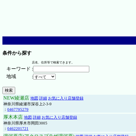
条件から探す
店名、住所等で検索できます。
キーワード
:
地域
:
NEW綾瀬店
地図
詳細
お気に入り店舗登録
神奈川県綾瀬市深谷上2-3-9
：
0467795279
厚木本店
地図
詳細
お気に入り店舗登録
神奈川県厚木市岡田3005
：
0462201721