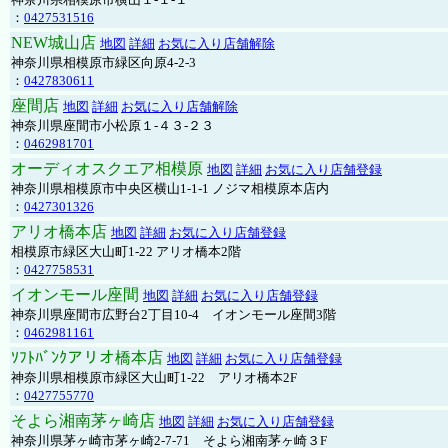
：
0427531516
NEW城山店
地図
詳細
お気に入り店舗解除
神奈川県相模原市緑区向原4-2-3
：
0427830611
座間店
地図
詳細
お気に入り店舗解除
神奈川県座間市小松原１-４３-２３
：
0462981701
オーディオスクエア相模原
地図
詳細
お気に入り店舗登録
神奈川県相模原市中央区横山1-1-1 ノジマ相模原本店内
：
0427301326
アリオ橋本店
地図
詳細
お気に入り店舗登録
相模原市緑区大山町1-22 アリオ橋本2階
：
0427758531
イオンモール座間
地図
詳細
お気に入り店舗登録
神奈川県座間市広野台2丁目10-4 イオンモール座間3階
：
0462981161
ｿﾌﾄﾊﾞﾝｸアリオ橋本店
地図
詳細
お気に入り店舗登録
神奈川県相模原市緑区大山町1-22 アリオ橋本2F
：
0427755770
そよら湘南茅ヶ崎店
地図
詳細
お気に入り店舗登録
神奈川県茅ヶ崎市茅ヶ崎2‐7‐71 そよら湘南茅ヶ崎３F