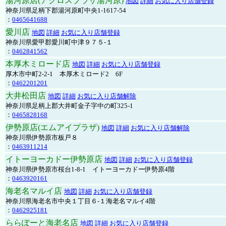
湯河原店(アクロスプラザ湯河原)
地図
詳細
お気に入り店舗登録
神奈川県足柄下郡湯河原町中央1-1617-54
：
0465641688
愛川店
地図
詳細
お気に入り店舗登録
神奈川県愛甲郡愛川町中津９７５-１
：
0462841562
本厚木ミロード店
地図
詳細
お気に入り店舗登録
厚木市中町2-2-1 本厚木ミロード2 6F
：
0462201201
大井松田店
地図
詳細
お気に入り店舗解除
神奈川県足柄上郡大井町金子字中の町325-1
：
0465828168
伊勢原店(エムアイプラザ)
地図
詳細
お気に入り店舗解除
神奈川県伊勢原市板戸８
：
0463911214
イトーヨーカドー伊勢原店
地図
詳細
お気に入り店舗登録
神奈川県伊勢原市桜台1-8-1 イトーヨーカドー伊勢原4階
：
0463920161
海老名マルイ店
地図
詳細
お気に入り店舗登録
神奈川県海老名市中央１丁目６-１海老名マルイ4階
：
0462925181
ららぽーと海老名店
地図
詳細
お気に入り店舗登録