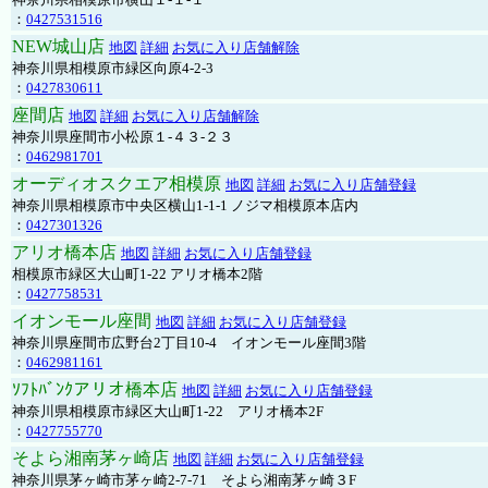
：
0427531516
NEW城山店
地図
詳細
お気に入り店舗解除
神奈川県相模原市緑区向原4-2-3
：
0427830611
座間店
地図
詳細
お気に入り店舗解除
神奈川県座間市小松原１-４３-２３
：
0462981701
オーディオスクエア相模原
地図
詳細
お気に入り店舗登録
神奈川県相模原市中央区横山1-1-1 ノジマ相模原本店内
：
0427301326
アリオ橋本店
地図
詳細
お気に入り店舗登録
相模原市緑区大山町1-22 アリオ橋本2階
：
0427758531
イオンモール座間
地図
詳細
お気に入り店舗登録
神奈川県座間市広野台2丁目10-4 イオンモール座間3階
：
0462981161
ｿﾌﾄﾊﾞﾝｸアリオ橋本店
地図
詳細
お気に入り店舗登録
神奈川県相模原市緑区大山町1-22 アリオ橋本2F
：
0427755770
そよら湘南茅ヶ崎店
地図
詳細
お気に入り店舗登録
神奈川県茅ヶ崎市茅ヶ崎2‐7‐71 そよら湘南茅ヶ崎３F