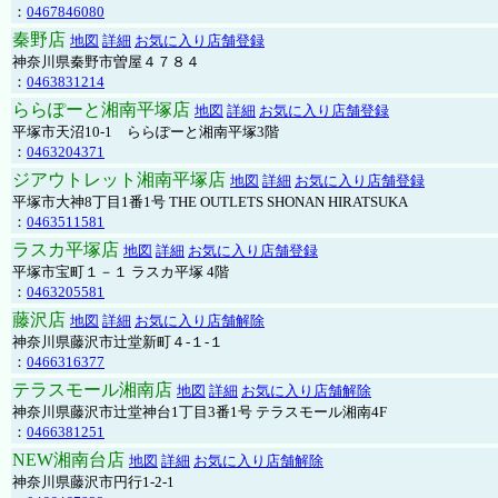
：
0467846080
秦野店
地図
詳細
お気に入り店舗登録
神奈川県秦野市曽屋４７８４
：
0463831214
ららぽーと湘南平塚店
地図
詳細
お気に入り店舗登録
平塚市天沼10-1 ららぽーと湘南平塚3階
：
0463204371
ジアウトレット湘南平塚店
地図
詳細
お気に入り店舗登録
平塚市大神8丁目1番1号 THE OUTLETS SHONAN HIRATSUKA
：
0463511581
ラスカ平塚店
地図
詳細
お気に入り店舗登録
平塚市宝町１－１ ラスカ平塚 4階
：
0463205581
藤沢店
地図
詳細
お気に入り店舗解除
神奈川県藤沢市辻堂新町４-１-１
：
0466316377
テラスモール湘南店
地図
詳細
お気に入り店舗解除
神奈川県藤沢市辻堂神台1丁目3番1号 テラスモール湘南4F
：
0466381251
NEW湘南台店
地図
詳細
お気に入り店舗解除
神奈川県藤沢市円行1-2-1