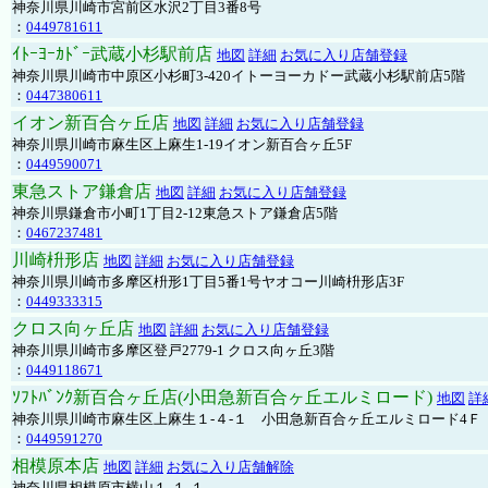
神奈川県川崎市宮前区水沢2丁目3番8号
：
0449781611
ｲﾄｰﾖｰｶﾄﾞｰ武蔵小杉駅前店
地図
詳細
お気に入り店舗登録
神奈川県川崎市中原区小杉町3-420イトーヨーカドー武蔵小杉駅前店5階
：
0447380611
イオン新百合ヶ丘店
地図
詳細
お気に入り店舗登録
神奈川県川崎市麻生区上麻生1-19イオン新百合ヶ丘5F
：
0449590071
東急ストア鎌倉店
地図
詳細
お気に入り店舗登録
神奈川県鎌倉市小町1丁目2-12東急ストア鎌倉店5階
：
0467237481
川崎枡形店
地図
詳細
お気に入り店舗登録
神奈川県川崎市多摩区枡形1丁目5番1号ヤオコー川崎枡形店3F
：
0449333315
クロス向ヶ丘店
地図
詳細
お気に入り店舗登録
神奈川県川崎市多摩区登戸2779-1 クロス向ヶ丘3階
：
0449118671
ｿﾌﾄﾊﾞﾝｸ新百合ヶ丘店(小田急新百合ヶ丘エルミロード)
地図
詳
神奈川県川崎市麻生区上麻生１-４-１ 小田急新百合ヶ丘エルミロード4Ｆ
：
0449591270
相模原本店
地図
詳細
お気に入り店舗解除
神奈川県相模原市横山１-１-１