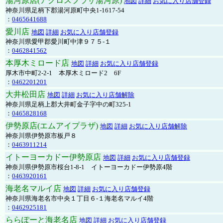
湯河原店(アクロスプラザ湯河原)
地図
詳細
お気に入り店舗登録
神奈川県足柄下郡湯河原町中央1-1617-54
：
0465641688
愛川店
地図
詳細
お気に入り店舗登録
神奈川県愛甲郡愛川町中津９７５-１
：
0462841562
本厚木ミロード店
地図
詳細
お気に入り店舗登録
厚木市中町2-2-1 本厚木ミロード2 6F
：
0462201201
大井松田店
地図
詳細
お気に入り店舗解除
神奈川県足柄上郡大井町金子字中の町325-1
：
0465828168
伊勢原店(エムアイプラザ)
地図
詳細
お気に入り店舗解除
神奈川県伊勢原市板戸８
：
0463911214
イトーヨーカドー伊勢原店
地図
詳細
お気に入り店舗登録
神奈川県伊勢原市桜台1-8-1 イトーヨーカドー伊勢原4階
：
0463920161
海老名マルイ店
地図
詳細
お気に入り店舗登録
神奈川県海老名市中央１丁目６-１海老名マルイ4階
：
0462925181
ららぽーと海老名店
地図
詳細
お気に入り店舗登録