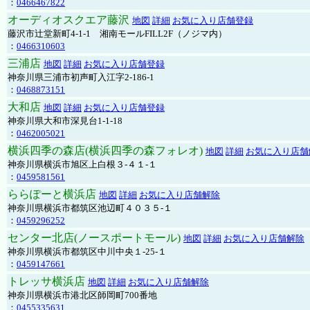
：
0466467822
オーディオスクエア藤沢
地図
詳細
お気に入り店舗登録
藤沢市辻堂新町4-1-1 湘南モールFILL2F（ノジマ内）
：
0466310603
三浦店
地図
詳細
お気に入り店舗登録
神奈川県三浦市初声町入江字2-186-1
：
0468873151
大和店
地図
詳細
お気に入り店舗登録
神奈川県大和市深見台1-1-18
：
0462005021
横浜四季の森店(横浜四季の森フォレオ)
地図
詳細
お気に入り店舗
神奈川県横浜市旭区上白根３-４１-１
：
0459581561
ららぽーと横浜店
地図
詳細
お気に入り店舗解除
神奈川県横浜市都筑区池辺町４０３５-１
：
0459296252
センター北店(ノースポートモール)
地図
詳細
お気に入り店舗解除
神奈川県横浜市都筑区中川中央１-25-１
：
0459147661
トレッサ横浜店
地図
詳細
お気に入り店舗解除
神奈川県横浜市港北区師岡町700番地
：
0455335631