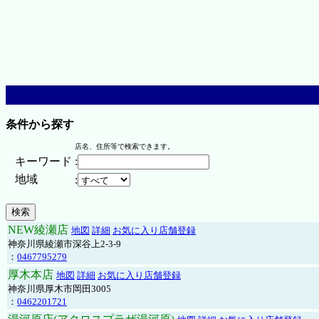
条件から探す
店名、住所等で検索できます。
キーワード
:
地域
:
NEW綾瀬店
地図
詳細
お気に入り店舗登録
神奈川県綾瀬市深谷上2-3-9
：
0467795279
厚木本店
地図
詳細
お気に入り店舗登録
神奈川県厚木市岡田3005
：
0462201721