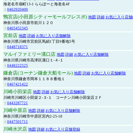
海老名市扇町13-1 ららぽーと海老名4F
：
0462920400
鴨宮店(小田原シティーモールフレスポ)
地図
詳細
お気に入り店舗
神奈川県小田原市前川１２０
：
0465452345
宮前店
地図
詳細
お気に入り店舗解除
神奈川県川崎市宮前区馬絹1丁目9番地5号
：
0448718371
マルイファミリー溝口店
地図
詳細
お気に入り店舗解除
神奈川県川崎市高津区溝口１-４-１
：
0448222525
鎌倉店(コーナン鎌倉大船モール)
地図
詳細
お気に入り店舗解除
神奈川県鎌倉市岡本１１８８番地１
：
0467421422
川崎小田栄店
地図
詳細
お気に入り店舗解除
川崎市川崎区小田栄２‐３‐１ コーナン川崎小田栄店２Ｆ
：
0443287721
川崎中原店
地図
詳細
お気に入り店舗解除
神奈川県川崎市中原区宮内2-25-18
：
0447501711
川崎水沢店
地図
詳細
お気に入り店舗登録