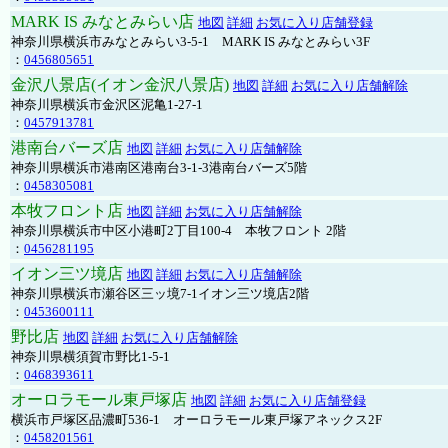
MARK IS みなとみらい店
地図
詳細
お気に入り店舗登録
神奈川県横浜市みなとみらい3-5-1 MARK IS みなとみらい3F
：
0456805651
金沢八景店(イオン金沢八景店)
地図
詳細
お気に入り店舗解除
神奈川県横浜市金沢区泥亀1-27-1
：
0457913781
港南台バーズ店
地図
詳細
お気に入り店舗解除
神奈川県横浜市港南区港南台3-1-3港南台バーズ5階
：
0458305081
本牧フロント店
地図
詳細
お気に入り店舗解除
神奈川県横浜市中区小港町2丁目100-4 本牧フロント 2階
：
0456281195
イオン三ツ境店
地図
詳細
お気に入り店舗解除
神奈川県横浜市瀬谷区三ッ境7-1イオン三ツ境店2階
：
0453600111
野比店
地図
詳細
お気に入り店舗解除
神奈川県横須賀市野比1-5-1
：
0468393611
オーロラモール東戸塚店
地図
詳細
お気に入り店舗登録
横浜市戸塚区品濃町536-1 オーロラモール東戸塚アネックス2F
：
0458201561