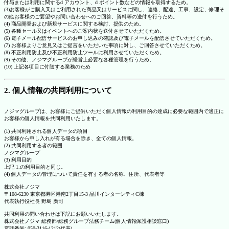
付与または利用に関するd アカウント、d ポイント数などの情報を取得するため。
(3)お客様がご購入又はご利用された商品又はサービスに関し、連絡、配達、工事、設定、修理そ
の他お客様のご要望やお問い合わせへのご回答、資料等の送付を行うため。
(4) 商品開発および新規サービスに関する検討、提供のため。
(5) 各種セール又はイベントへのご案内状を送付させていただくため。
(6) 電子メール配信サービスのお申し込みの確認及び電子メールを配信させていただくため。
(7) お客様よりご意見又はご提言をいただいた事項に対し、ご回答させていただくため。
(8) 不正利用防止及び不正利用防止ツールに利用させていただくため。
(9) その他、ノジマグループが経営上必要な各種管理を行うため。
(10) 上記各項目に付随する業務のため
2. 個人情報の共同利用について
ノジマグループは、お客様にご提供いただく個人情報の利用目的の達成に必要な範囲内で適正に
お客様の個人情報を共同利用いたします。
(1) 共同利用される個人データの項目
お客様から申し入れが有る場合を除き、全ての個人情報。
(2) 共同利用する者の範囲
ノジマグループ
(3) 利用目的
上記 1.の利用目的と同じ。
(4) 個人データの管理について責任を有する者の名称、住所、代表者等
株式会社ノジマ
〒108-6230 東京都港区港南2丁目15-3 品川インターシティC棟
代表執行役社長 野島 廣司
共同利用の問い合わせは下記にお願いいたします。
株式会社ノジマ 総務部/総務グループ法務チーム(個人情報保護相談窓口)
電話番号: 050-3116-1212(代表)