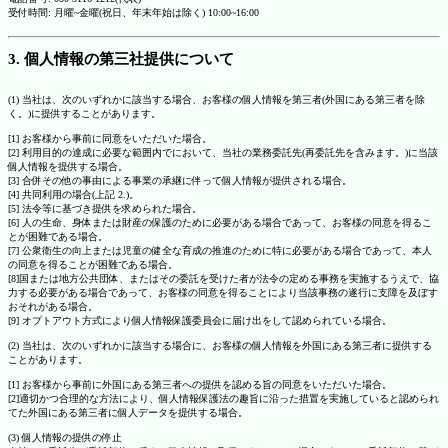
受付時間: 月曜~金曜(祝日、年末年始は除く) 10:00~16:00
3. 個人情報の第三社提供について
(1) 当社は、次のいずれかに該当する場合、お客様の個人情報を第三者(外国にある第三者を除
く。)に提供することがあります。
[1] お客様から事前に同意をいただいた場合。
[2] 利用目的の達成に必要な範囲内でにおいて、当社の業務委託先(再委託先を含みます。)に当該
個人情報を提供する場合。
[3] 合併その他の事由による事業の承継に伴って個人情報が提供される場合。
[4] 共同利用の場合(上記 2.)。
[5] 法令等に基づき提供を求められた場合。
[6] 人の生命、身体または財産の保護のために必要がある場合であって、お客様の同意を得るこ
とが困難である場合。
[7] 公衆衛生の向上または児童の健全な育成の推進のために特に必要がある場合であって、本人
の同意を得ることが困難である場合。
[8]国または地方公共団体、またはその委託を受けた者が法令の定める事務を実施するうえで、協
力する必要がある場合であって、お客様の同意を得ることにより当該事務の遂行に支障を及ぼす
おそれがある場合。
[9] オプトアウト方式により個人情報保護委員会に届け出をして認められている場合。
(2) 当社は、次のいずれかに該当する場合に、お客様の個人情報を外国にある第三者に提供する
ことがあります。
[1] お客様から事前に外国にある第三者への提供を認める旨の同意をいただいた場合。
[2]適切かつ合理的な方法により、個人情報保護法の趣旨に沿った措置を実施していると認められ
てた外国にある第三者に個人データを提供する場合。
(3) 個人情報の提供の停止