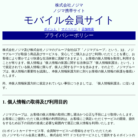
株式会社ノジマ
ノジマ携帯サイト
モバイル会員サイト
ポイント
｜
マイページ
｜
店舗検索
プライバシーポリシー
株式会社ノジマ及び株式会社ノジマのグループ会社(以下「ノジマグループ」という。)は、ノジ
マグループが取扱う商品及びサービスを、安心してご購入およびご利用いただくことを通じ、お
客様により豊かでより快適な生活体験に貢献できますよう、お客様の個人情報を取得し利用する
ことが有ります。個人情報は「個人情報の保護に関する法律(以下「個人情報保護法」という。)
で規定されている個人情報に限らず、個人に関するデータを含みます。その上で、ノジマグルー
プは、個人情報の重要性を認識し、本個人情報保護方針に則りお客様の個人情報の保護を徹底い
たします。
尚、本個人情報保護方針に規定されていない事項につきましては、「個人情報保護法」に従いま
す。
1. 個人情報の取得及び利用目的
ノジマグループは、お客様の個人情報の取得に際し適法かつ公正な手段により取得いたします。
お客様にご提供いただく個人情報の利用目的は、お客様にご満足いただくサービスの開発、提供
をするため以下の目的の達成に必要な範囲内で適正に個人情報を利用いたします。
(1) ポイントカードサービス等、会員制サービスへの登録をさせていただくため
(2) ノジマモバイル会員と連携し、株式会社 NTT ドコモがサービスとして提供する d ポイントの