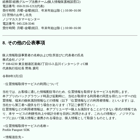
総務部/総務グループ法務チーム(個人情報保護相談窓口)
電話番号: 050-3116-1212(代表)
受付時間: 月曜~金曜(祝日、年末年始は除く) 10:00~16:00
[2] 苦情のお申し出先
ノジマカスタマーセンター
電話番号: 045-228-3546
受付時間: 月曜~金曜(祝日、年末年始は除く) 10:00~16:00
8. その他の公表事項
個人情報取扱事業者の名称および住所並びに代表者の氏名
株式会社ノジマ
〒108-6230 東京都港区港南2丁目15-3 品川インターシティC棟
代表執行役社長 野島 廣司
令和8年3月2日
・位置情報取得サービスの利用について
当社では、お客様に適した情報配信等のため、位置情報を取得するサービスを利用します。
本アプリのバックグラウンド時及び起動時に、当社が取得する利用者の同意を得たユーザーの位
置情報、端末の個体識別情報などの情報（以下「位置情報などの利用者情報」といいます）は、
当社から第三者へ提供を行う場合があります（下記ご参照下さい）。
位置情報などの利用者情報は、本アプリユーザー個人を識別することができない形式の情報であ
り、本サ ービスの利便性向上や統計分析を目的に利用されます。これらの情報が、ノジマグル
ープにおいて個人情報と連携される場合は、個人情報として取扱うものとします。
＜位置情報取得サービスの名称＞
Profile Passport SDK
＜情報送信先＞