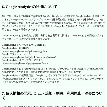
6. Google Analyticsの利用について
当社では、サイトの閲覧状況を把握するため、Google Inc.が提供する Google Analyticsを使用して
います。Google Analytics はブラウザの cookie 情報を元に個人を特定しない情報を取得していま
す。この情報を元に、お客様のユーザー属性と行動履歴を分析し、サイトの品質向上に利用させ
ていただいております。また、この分析情報は、Google Inc.が提供するインターネット広告で使
用させていただく場合があります。
Google Analytics により収集、記録、分析された利用者の情報は、GoogleInc.により同社のプライ
バシーポリシーに基づいて管理されています。
Google Analytics ツール提供者: Google Inc.
Google Analytics 利用規約:
http://www.google.com/analytics/terms/jp.html
Google プライバシーポリシー:
http://www.google.com/intl/ja/policies/privacy/partners/
Google Analytics オプトアウトアドオン:
https://tools.google.com/dlpage/gaoptout?hl=ja
Google Analytics による情報収集を停止する場合は、ブラウザのアドオン設定で Google Analytics
を無効にすることにより、利用者の情報の収集を停止することが可能です。
Google Analytics の無効設定は、Google によるオプトアウトアドオンのダウンロードページで
「GoogleAnalyticsオプトアウトアドオン」をダウンロードおよびインストールし、ブラウザのア
ドオン設定を変更することで実施することができます。
7. 個人情報の開示、訂正・追加・削除、利用停止・消去につい
て