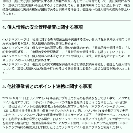
当社は、委託先が委託契約に反する個人情報の取扱いをしている場合であって、委託契約に基づ
き、速やかに当該取扱いを是正するように要請しても、合理的期間内にこれが是正されず、相当
措置の継続的な実施の確保が困難であると判断する場合は、委託先への個人情報の提供を停止い
たします。
4. 個人情報の安全管理措置に関する事項
(1)ノジマグループは、社員に対する教育啓蒙活動を実施するほか、個人情報を取り扱う部門にそ
れぞれ責任者を置き、個人情報の適切な管理に努めます。
(2)ノジマグループは、個人データの適正な取り扱いの確保のため、「組織的安全管理措置」「人
的安全管理措置」、「物理的安全管理措置」、「技術的安全管理措置」を講じてまいります。
(3)ノジマグループは、個人情報への不正なアクセスや漏えい、滅失、毀損等を防止するため、セ
キュリティのレベル向上に努めます。
(4)ノジマグループは、委託先との間で機密保持条項を含む委託契約を締結し、委託した個人情報
について、適切な取扱い及び保護を行わせるよう安全管理に必要かつ適切な監督を実施いたしま
す。
5. 他社事業者とのポイント連携に関する事項
2024 年 6 月 19 日よりノジマモバイル会員アプリ上で所定のお手続きをして頂く事で、ノジマモ
バイル会員アプリに、ｄポイントの各カードの情報を登録頂けるようになりました。それに伴
い、当社は d ポイントの提供事業者たる株式会社NTTドコモから、本プライバシーポリシー1.
（2）に規定する情報を取得・保有させていただきます。尚、ノジマモバイル会員アプリの利用
にあたり、ノジマグループ以外の事業者が提供するサービス（以下、「外部サービス」といいま
す）を利用する事が必要となる場合、およびノジマモバイル会員アプリを利用して外部サービス
を利用する場合には、別途当該事業者のd アカウント規約、d ポイントクラブ会員規約・d ポイ
ントクラブ特約を確認および同意したうえでノジマモバイル会員アプリをご利用ください。