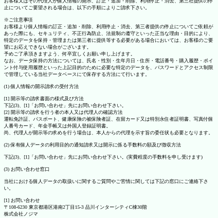
お客様又はその代理人が個人情報の開示、訂正・追加・削除、利用停止・消去、第三社提供の停
止についてご要望される場合は、以下の手順によりご請求下さい。
※ご注意事項
お客様より個人情報の訂正・追加・削除、利用停止・消去、第三者提供の停止についてご依頼が
あった際にも、セキュリティ、不正行為防止、法規制の遵守といった正当な理由・目的により、
特定のデータを保持・管理または第三者に提供等する必要がある場合においては、お客様のご要
望にお応えできない場合がございます。
予めご了承頂きますよう、何卒宜しくお願い申し上げます。
なお、データ保持の方法については、氏名・性別・生年月日・住所・電話番号・購入履歴・ポイ
ント付与使用履歴といった上記目的のために必要な特定のデータを、パスワードとアクセス制限
で管理している当社データベースにて保存する方法にて行います。
(1) 個人情報の開示請求の受付方法
[1] 開示等の請求書面の様式及び方法
下記(3)、[1]「お問い合わせ」先にお問い合わせ下さい。
[2] 開示等の請求を行う者の本人又は代理人の確認方法
運転免許証、パスポート、健康保険の被保険者証、在留カード又は特別永住者証明書、写真付個
人番号カード、年金手帳又は外国人登録証明書。
尚、代理人が開示等の求めを行う場合は、本人からの代理を示す旨の委任状も必要となります。
(2) 保有個人データの利用目的の通知請求又は開示に係る手数料の額及び徴収方法
下記(3)、[1]「お問い合わせ」先にお問い合わせ下さい。(実費程度の手数料を申し受けます)
(3) お問い合わせ窓口
当社における個人データの取扱いに関するご質問やご苦情に関しては下記の窓口にご連絡下さ
い。
[1] お問い合わせ
〒108-6230 東京都港区港南2丁目15-3 品川インターシティC棟30階
株式会社ノジマ