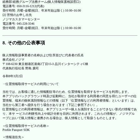
総務部/総務グループ法務チーム(個人情報保護相談窓口)
電話番号: 050-3116-1212(代表)
受付時間: 月曜~金曜(祝日、年末年始は除く) 10:00~16:00
[2] 苦情のお申し出先
ノジマカスタマーセンター
電話番号: 045-228-3546
受付時間: 月曜~金曜(祝日、年末年始は除く) 10:00~16:00
8. その他の公表事項
個人情報取扱事業者の名称および住所並びに代表者の氏名
株式会社ノジマ
〒108-6230 東京都港区港南2丁目15-3 品川インターシティC棟
代表執行役社長 野島 廣司
令和8年3月2日
・位置情報取得サービスの利用について
当社では、お客様に適した情報配信等のため、位置情報を取得するサービスを利用します。
本アプリのバックグラウンド時及び起動時に、当社が取得する利用者の同意を得たユーザーの位
置情報、端末の個体識別情報などの情報（以下「位置情報などの利用者情報」といいます）は、
当社から第三者へ提供を行う場合があります（下記ご参照下さい）。
位置情報などの利用者情報は、本アプリユーザー個人を識別することができない形式の情報であ
り、本サ ービスの利便性向上や統計分析を目的に利用されます。これらの情報が、ノジマグル
ープにおいて個人情報と連携される場合は、個人情報として取扱うものとします。
＜位置情報取得サービスの名称＞
Profile Passport SDK
＜情報送信先＞