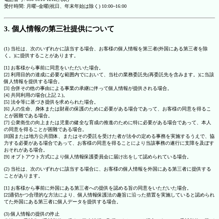
受付時間: 月曜~金曜(祝日、年末年始は除く) 10:00~16:00
3. 個人情報の第三社提供について
(1) 当社は、次のいずれかに該当する場合、お客様の個人情報を第三者(外国にある第三者を除
く。)に提供することがあります。
[1] お客様から事前に同意をいただいた場合。
[2] 利用目的の達成に必要な範囲内でにおいて、当社の業務委託先(再委託先を含みます。)に当該
個人情報を提供する場合。
[3] 合併その他の事由による事業の承継に伴って個人情報が提供される場合。
[4] 共同利用の場合(上記 2.)。
[5] 法令等に基づき提供を求められた場合。
[6] 人の生命、身体または財産の保護のために必要がある場合であって、お客様の同意を得るこ
とが困難である場合。
[7] 公衆衛生の向上または児童の健全な育成の推進のために特に必要がある場合であって、本人
の同意を得ることが困難である場合。
[8]国または地方公共団体、またはその委託を受けた者が法令の定める事務を実施するうえで、協
力する必要がある場合であって、お客様の同意を得ることにより当該事務の遂行に支障を及ぼす
おそれがある場合。
[9] オプトアウト方式により個人情報保護委員会に届け出をして認められている場合。
(2) 当社は、次のいずれかに該当する場合に、お客様の個人情報を外国にある第三者に提供する
ことがあります。
[1] お客様から事前に外国にある第三者への提供を認める旨の同意をいただいた場合。
[2]適切かつ合理的な方法により、個人情報保護法の趣旨に沿った措置を実施していると認められ
てた外国にある第三者に個人データを提供する場合。
(3) 個人情報の提供の停止