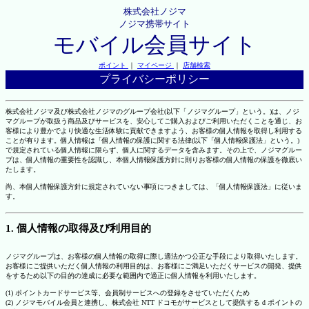
株式会社ノジマ
ノジマ携帯サイト
モバイル会員サイト
ポイント
｜
マイページ
｜
店舗検索
プライバシーポリシー
株式会社ノジマ及び株式会社ノジマのグループ会社(以下「ノジマグループ」という。)は、ノジ
マグループが取扱う商品及びサービスを、安心してご購入およびご利用いただくことを通じ、お
客様により豊かでより快適な生活体験に貢献できますよう、お客様の個人情報を取得し利用する
ことが有ります。個人情報は「個人情報の保護に関する法律(以下「個人情報保護法」という。)
で規定されている個人情報に限らず、個人に関するデータを含みます。その上で、ノジマグルー
プは、個人情報の重要性を認識し、本個人情報保護方針に則りお客様の個人情報の保護を徹底い
たします。
尚、本個人情報保護方針に規定されていない事項につきましては、「個人情報保護法」に従いま
す。
1. 個人情報の取得及び利用目的
ノジマグループは、お客様の個人情報の取得に際し適法かつ公正な手段により取得いたします。
お客様にご提供いただく個人情報の利用目的は、お客様にご満足いただくサービスの開発、提供
をするため以下の目的の達成に必要な範囲内で適正に個人情報を利用いたします。
(1) ポイントカードサービス等、会員制サービスへの登録をさせていただくため
(2) ノジマモバイル会員と連携し、株式会社 NTT ドコモがサービスとして提供する d ポイントの