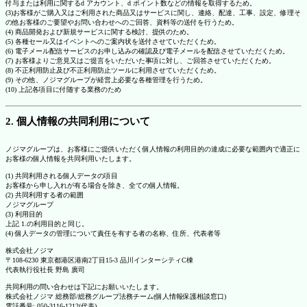
付与または利用に関するd アカウント、d ポイント数などの情報を取得するため。
(3)お客様がご購入又はご利用された商品又はサービスに関し、連絡、配達、工事、設定、修理そ
の他お客様のご要望やお問い合わせへのご回答、資料等の送付を行うため。
(4) 商品開発および新規サービスに関する検討、提供のため。
(5) 各種セール又はイベントへのご案内状を送付させていただくため。
(6) 電子メール配信サービスのお申し込みの確認及び電子メールを配信させていただくため。
(7) お客様よりご意見又はご提言をいただいた事項に対し、ご回答させていただくため。
(8) 不正利用防止及び不正利用防止ツールに利用させていただくため。
(9) その他、ノジマグループが経営上必要な各種管理を行うため。
(10) 上記各項目に付随する業務のため
2. 個人情報の共同利用について
ノジマグループは、お客様にご提供いただく個人情報の利用目的の達成に必要な範囲内で適正に
お客様の個人情報を共同利用いたします。
(1) 共同利用される個人データの項目
お客様から申し入れが有る場合を除き、全ての個人情報。
(2) 共同利用する者の範囲
ノジマグループ
(3) 利用目的
上記 1.の利用目的と同じ。
(4) 個人データの管理について責任を有する者の名称、住所、代表者等
株式会社ノジマ
〒108-6230 東京都港区港南2丁目15-3 品川インターシティC棟
代表執行役社長 野島 廣司
共同利用の問い合わせは下記にお願いいたします。
株式会社ノジマ 総務部/総務グループ法務チーム(個人情報保護相談窓口)
電話番号: 050-3116-1212(代表)