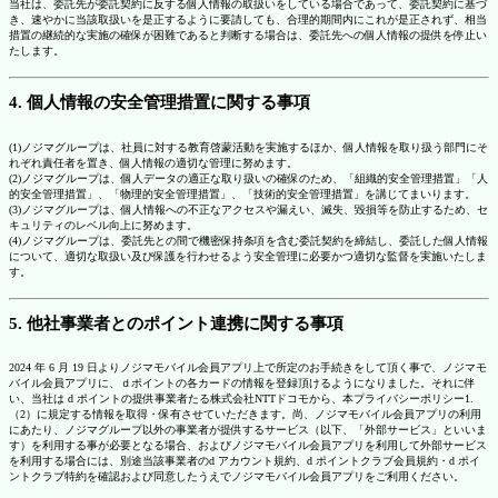
当社は、委託先が委託契約に反する個人情報の取扱いをしている場合であって、委託契約に基づ
き、速やかに当該取扱いを是正するように要請しても、合理的期間内にこれが是正されず、相当
措置の継続的な実施の確保が困難であると判断する場合は、委託先への個人情報の提供を停止い
たします。
4. 個人情報の安全管理措置に関する事項
(1)ノジマグループは、社員に対する教育啓蒙活動を実施するほか、個人情報を取り扱う部門にそ
れぞれ責任者を置き、個人情報の適切な管理に努めます。
(2)ノジマグループは、個人データの適正な取り扱いの確保のため、「組織的安全管理措置」「人
的安全管理措置」、「物理的安全管理措置」、「技術的安全管理措置」を講じてまいります。
(3)ノジマグループは、個人情報への不正なアクセスや漏えい、滅失、毀損等を防止するため、セ
キュリティのレベル向上に努めます。
(4)ノジマグループは、委託先との間で機密保持条項を含む委託契約を締結し、委託した個人情報
について、適切な取扱い及び保護を行わせるよう安全管理に必要かつ適切な監督を実施いたしま
す。
5. 他社事業者とのポイント連携に関する事項
2024 年 6 月 19 日よりノジマモバイル会員アプリ上で所定のお手続きをして頂く事で、ノジマモ
バイル会員アプリに、ｄポイントの各カードの情報を登録頂けるようになりました。それに伴
い、当社は d ポイントの提供事業者たる株式会社NTTドコモから、本プライバシーポリシー1.
（2）に規定する情報を取得・保有させていただきます。尚、ノジマモバイル会員アプリの利用
にあたり、ノジマグループ以外の事業者が提供するサービス（以下、「外部サービス」といいま
す）を利用する事が必要となる場合、およびノジマモバイル会員アプリを利用して外部サービス
を利用する場合には、別途当該事業者のd アカウント規約、d ポイントクラブ会員規約・d ポイ
ントクラブ特約を確認および同意したうえでノジマモバイル会員アプリをご利用ください。