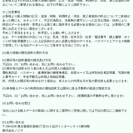
お客様又はその代理人が個人情報の開示、訂正・追加・削除、利用停止・消去、第三社提供の停
止についてご要望される場合は、以下の手順によりご請求下さい。
※ご注意事項
お客様より個人情報の訂正・追加・削除、利用停止・消去、第三者提供の停止についてご依頼が
あった際にも、セキュリティ、不正行為防止、法規制の遵守といった正当な理由・目的により、
特定のデータを保持・管理または第三者に提供等する必要がある場合においては、お客様のご要
望にお応えできない場合がございます。
予めご了承頂きますよう、何卒宜しくお願い申し上げます。
なお、データ保持の方法については、氏名・性別・生年月日・住所・電話番号・購入履歴・ポイ
ント付与使用履歴といった上記目的のために必要な特定のデータを、パスワードとアクセス制限
で管理している当社データベースにて保存する方法にて行います。
(1) 個人情報の開示請求の受付方法
[1] 開示等の請求書面の様式及び方法
下記(3)、[1]「お問い合わせ」先にお問い合わせ下さい。
[2] 開示等の請求を行う者の本人又は代理人の確認方法
運転免許証、パスポート、健康保険の被保険者証、在留カード又は特別永住者証明書、写真付個
人番号カード、年金手帳又は外国人登録証明書。
尚、代理人が開示等の求めを行う場合は、本人からの代理を示す旨の委任状も必要となります。
(2) 保有個人データの利用目的の通知請求又は開示に係る手数料の額及び徴収方法
下記(3)、[1]「お問い合わせ」先にお問い合わせ下さい。(実費程度の手数料を申し受けます)
(3) お問い合わせ窓口
当社における個人データの取扱いに関するご質問やご苦情に関しては下記の窓口にご連絡下さ
い。
[1] お問い合わせ
〒108-6230 東京都港区港南2丁目15-3 品川インターシティC棟30階
株式会社ノジマ