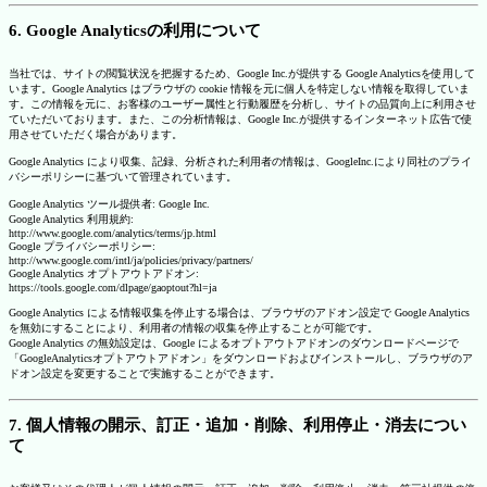
6. Google Analyticsの利用について
当社では、サイトの閲覧状況を把握するため、Google Inc.が提供する Google Analyticsを使用して
います。Google Analytics はブラウザの cookie 情報を元に個人を特定しない情報を取得していま
す。この情報を元に、お客様のユーザー属性と行動履歴を分析し、サイトの品質向上に利用させ
ていただいております。また、この分析情報は、Google Inc.が提供するインターネット広告で使
用させていただく場合があります。
Google Analytics により収集、記録、分析された利用者の情報は、GoogleInc.により同社のプライ
バシーポリシーに基づいて管理されています。
Google Analytics ツール提供者: Google Inc.
Google Analytics 利用規約:
http://www.google.com/analytics/terms/jp.html
Google プライバシーポリシー:
http://www.google.com/intl/ja/policies/privacy/partners/
Google Analytics オプトアウトアドオン:
https://tools.google.com/dlpage/gaoptout?hl=ja
Google Analytics による情報収集を停止する場合は、ブラウザのアドオン設定で Google Analytics
を無効にすることにより、利用者の情報の収集を停止することが可能です。
Google Analytics の無効設定は、Google によるオプトアウトアドオンのダウンロードページで
「GoogleAnalyticsオプトアウトアドオン」をダウンロードおよびインストールし、ブラウザのア
ドオン設定を変更することで実施することができます。
7. 個人情報の開示、訂正・追加・削除、利用停止・消去につい
て