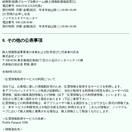
総務部/総務グループ法務チーム(個人情報保護相談窓口)
電話番号: 050-3116-1212(代表)
受付時間: 月曜~金曜(祝日、年末年始は除く) 10:00~16:00
[2] 苦情のお申し出先
ノジマカスタマーセンター
電話番号: 045-228-3546
受付時間: 月曜~金曜(祝日、年末年始は除く) 10:00~16:00
8. その他の公表事項
個人情報取扱事業者の名称および住所並びに代表者の氏名
株式会社ノジマ
〒108-6230 東京都港区港南2丁目15-3 品川インターシティC棟
代表執行役社長 野島 廣司
令和8年3月2日
・位置情報取得サービスの利用について
当社では、お客様に適した情報配信等のため、位置情報を取得するサービスを利用します。
本アプリのバックグラウンド時及び起動時に、当社が取得する利用者の同意を得たユーザーの位
置情報、端末の個体識別情報などの情報（以下「位置情報などの利用者情報」といいます）は、
当社から第三者へ提供を行う場合があります（下記ご参照下さい）。
位置情報などの利用者情報は、本アプリユーザー個人を識別することができない形式の情報であ
り、本サ ービスの利便性向上や統計分析を目的に利用されます。これらの情報が、ノジマグル
ープにおいて個人情報と連携される場合は、個人情報として取扱うものとします。
＜位置情報取得サービスの名称＞
Profile Passport SDK
＜情報送信先＞