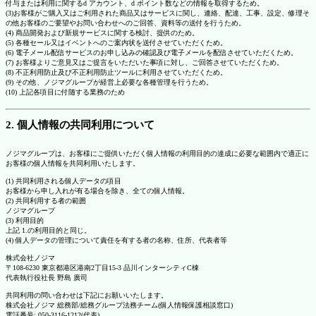
付与または利用に関するd アカウント、d ポイント数などの情報を取得するため。
(3)お客様がご購入又はご利用された商品又はサービスに関し、連絡、配達、工事、設定、修理そ
の他お客様のご要望やお問い合わせへのご回答、資料等の送付を行うため。
(4) 商品開発および新規サービスに関する検討、提供のため。
(5) 各種セール又はイベントへのご案内状を送付させていただくため。
(6) 電子メール配信サービスのお申し込みの確認及び電子メールを配信させていただくため。
(7) お客様よりご意見又はご提言をいただいた事項に対し、ご回答させていただくため。
(8) 不正利用防止及び不正利用防止ツールに利用させていただくため。
(9) その他、ノジマグループが経営上必要な各種管理を行うため。
(10) 上記各項目に付随する業務のため
2. 個人情報の共同利用について
ノジマグループは、お客様にご提供いただく個人情報の利用目的の達成に必要な範囲内で適正に
お客様の個人情報を共同利用いたします。
(1) 共同利用される個人データの項目
お客様から申し入れが有る場合を除き、全ての個人情報。
(2) 共同利用する者の範囲
ノジマグループ
(3) 利用目的
上記 1.の利用目的と同じ。
(4) 個人データの管理について責任を有する者の名称、住所、代表者等
株式会社ノジマ
〒108-6230 東京都港区港南2丁目15-3 品川インターシティC棟
代表執行役社長 野島 廣司
共同利用の問い合わせは下記にお願いいたします。
株式会社ノジマ 総務部/総務グループ法務チーム(個人情報保護相談窓口)
電話番号: 050-3116-1212(代表)