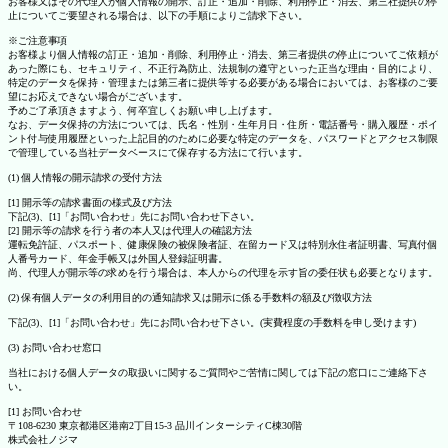
お客様又はその代理人が個人情報の開示、訂正・追加・削除、利用停止・消去、第三社提供の停
止についてご要望される場合は、以下の手順によりご請求下さい。
※ご注意事項
お客様より個人情報の訂正・追加・削除、利用停止・消去、第三者提供の停止についてご依頼が
あった際にも、セキュリティ、不正行為防止、法規制の遵守といった正当な理由・目的により、
特定のデータを保持・管理または第三者に提供等する必要がある場合においては、お客様のご要
望にお応えできない場合がございます。
予めご了承頂きますよう、何卒宜しくお願い申し上げます。
なお、データ保持の方法については、氏名・性別・生年月日・住所・電話番号・購入履歴・ポイ
ント付与使用履歴といった上記目的のために必要な特定のデータを、パスワードとアクセス制限
で管理している当社データベースにて保存する方法にて行います。
(1) 個人情報の開示請求の受付方法
[1] 開示等の請求書面の様式及び方法
下記(3)、[1]「お問い合わせ」先にお問い合わせ下さい。
[2] 開示等の請求を行う者の本人又は代理人の確認方法
運転免許証、パスポート、健康保険の被保険者証、在留カード又は特別永住者証明書、写真付個
人番号カード、年金手帳又は外国人登録証明書。
尚、代理人が開示等の求めを行う場合は、本人からの代理を示す旨の委任状も必要となります。
(2) 保有個人データの利用目的の通知請求又は開示に係る手数料の額及び徴収方法
下記(3)、[1]「お問い合わせ」先にお問い合わせ下さい。(実費程度の手数料を申し受けます)
(3) お問い合わせ窓口
当社における個人データの取扱いに関するご質問やご苦情に関しては下記の窓口にご連絡下さ
い。
[1] お問い合わせ
〒108-6230 東京都港区港南2丁目15-3 品川インターシティC棟30階
株式会社ノジマ