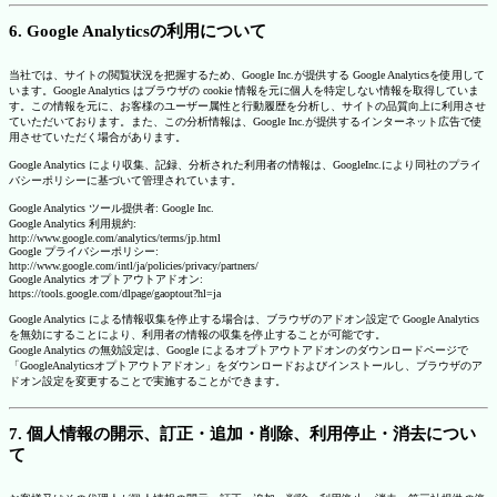
6. Google Analyticsの利用について
当社では、サイトの閲覧状況を把握するため、Google Inc.が提供する Google Analyticsを使用して
います。Google Analytics はブラウザの cookie 情報を元に個人を特定しない情報を取得していま
す。この情報を元に、お客様のユーザー属性と行動履歴を分析し、サイトの品質向上に利用させ
ていただいております。また、この分析情報は、Google Inc.が提供するインターネット広告で使
用させていただく場合があります。
Google Analytics により収集、記録、分析された利用者の情報は、GoogleInc.により同社のプライ
バシーポリシーに基づいて管理されています。
Google Analytics ツール提供者: Google Inc.
Google Analytics 利用規約:
http://www.google.com/analytics/terms/jp.html
Google プライバシーポリシー:
http://www.google.com/intl/ja/policies/privacy/partners/
Google Analytics オプトアウトアドオン:
https://tools.google.com/dlpage/gaoptout?hl=ja
Google Analytics による情報収集を停止する場合は、ブラウザのアドオン設定で Google Analytics
を無効にすることにより、利用者の情報の収集を停止することが可能です。
Google Analytics の無効設定は、Google によるオプトアウトアドオンのダウンロードページで
「GoogleAnalyticsオプトアウトアドオン」をダウンロードおよびインストールし、ブラウザのア
ドオン設定を変更することで実施することができます。
7. 個人情報の開示、訂正・追加・削除、利用停止・消去につい
て