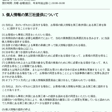
受付時間: 月曜~金曜(祝日、年末年始は除く) 10:00~16:00
3. 個人情報の第三社提供について
(1) 当社は、次のいずれかに該当する場合、お客様の個人情報を第三者(外国にある第三者を除
く。)に提供することがあります。
[1] お客様から事前に同意をいただいた場合。
[2] 利用目的の達成に必要な範囲内でにおいて、当社の業務委託先(再委託先を含みます。)に当該
個人情報を提供する場合。
[3] 合併その他の事由による事業の承継に伴って個人情報が提供される場合。
[4] 共同利用の場合(上記 2.)。
[5] 法令等に基づき提供を求められた場合。
[6] 人の生命、身体または財産の保護のために必要がある場合であって、お客様の同意を得るこ
とが困難である場合。
[7] 公衆衛生の向上または児童の健全な育成の推進のために特に必要がある場合であって、本人
の同意を得ることが困難である場合。
[8]国または地方公共団体、またはその委託を受けた者が法令の定める事務を実施するうえで、協
力する必要がある場合であって、お客様の同意を得ることにより当該事務の遂行に支障を及ぼす
おそれがある場合。
[9] オプトアウト方式により個人情報保護委員会に届け出をして認められている場合。
(2) 当社は、次のいずれかに該当する場合に、お客様の個人情報を外国にある第三者に提供する
ことがあります。
[1] お客様から事前に外国にある第三者への提供を認める旨の同意をいただいた場合。
[2]適切かつ合理的な方法により、個人情報保護法の趣旨に沿った措置を実施していると認められ
てた外国にある第三者に個人データを提供する場合。
(3) 個人情報の提供の停止