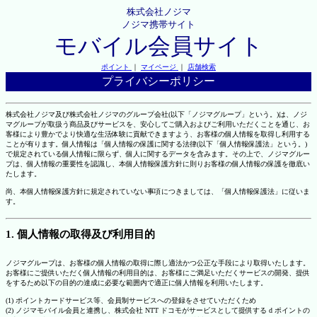
株式会社ノジマ
ノジマ携帯サイト
モバイル会員サイト
ポイント
｜
マイページ
｜
店舗検索
プライバシーポリシー
株式会社ノジマ及び株式会社ノジマのグループ会社(以下「ノジマグループ」という。)は、ノジ
マグループが取扱う商品及びサービスを、安心してご購入およびご利用いただくことを通じ、お
客様により豊かでより快適な生活体験に貢献できますよう、お客様の個人情報を取得し利用する
ことが有ります。個人情報は「個人情報の保護に関する法律(以下「個人情報保護法」という。)
で規定されている個人情報に限らず、個人に関するデータを含みます。その上で、ノジマグルー
プは、個人情報の重要性を認識し、本個人情報保護方針に則りお客様の個人情報の保護を徹底い
たします。
尚、本個人情報保護方針に規定されていない事項につきましては、「個人情報保護法」に従いま
す。
1. 個人情報の取得及び利用目的
ノジマグループは、お客様の個人情報の取得に際し適法かつ公正な手段により取得いたします。
お客様にご提供いただく個人情報の利用目的は、お客様にご満足いただくサービスの開発、提供
をするため以下の目的の達成に必要な範囲内で適正に個人情報を利用いたします。
(1) ポイントカードサービス等、会員制サービスへの登録をさせていただくため
(2) ノジマモバイル会員と連携し、株式会社 NTT ドコモがサービスとして提供する d ポイントの