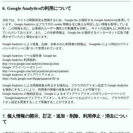
6. Google Analyticsの利用について
当社では、サイトの閲覧状況を把握するため、Google Inc.が提供する Google Analyticsを使用して
います。Google Analytics はブラウザの cookie 情報を元に個人を特定しない情報を取得していま
す。この情報を元に、お客様のユーザー属性と行動履歴を分析し、サイトの品質向上に利用させ
ていただいております。また、この分析情報は、Google Inc.が提供するインターネット広告で使
用させていただく場合があります。
Google Analytics により収集、記録、分析された利用者の情報は、GoogleInc.により同社のプライ
バシーポリシーに基づいて管理されています。
Google Analytics ツール提供者: Google Inc.
Google Analytics 利用規約:
http://www.google.com/analytics/terms/jp.html
Google プライバシーポリシー:
http://www.google.com/intl/ja/policies/privacy/partners/
Google Analytics オプトアウトアドオン:
https://tools.google.com/dlpage/gaoptout?hl=ja
Google Analytics による情報収集を停止する場合は、ブラウザのアドオン設定で Google Analytics
を無効にすることにより、利用者の情報の収集を停止することが可能です。
Google Analytics の無効設定は、Google によるオプトアウトアドオンのダウンロードページで
「GoogleAnalyticsオプトアウトアドオン」をダウンロードおよびインストールし、ブラウザのア
ドオン設定を変更することで実施することができます。
7. 個人情報の開示、訂正・追加・削除、利用停止・消去につい
て