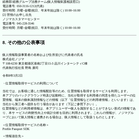
総務部/総務グループ法務チーム(個人情報保護相談窓口)
電話番号: 050-3116-1212(代表)
受付時間: 月曜~金曜(祝日、年末年始は除く) 10:00~16:00
[2] 苦情のお申し出先
ノジマカスタマーセンター
電話番号: 045-228-3546
受付時間: 月曜~金曜(祝日、年末年始は除く) 10:00~16:00
8. その他の公表事項
個人情報取扱事業者の名称および住所並びに代表者の氏名
株式会社ノジマ
〒108-6230 東京都港区港南2丁目15-3 品川インターシティC棟
代表執行役社長 野島 廣司
令和8年3月2日
・位置情報取得サービスの利用について
当社では、お客様に適した情報配信等のため、位置情報を取得するサービスを利用します。
本アプリのバックグラウンド時及び起動時に、当社が取得する利用者の同意を得たユーザーの位
置情報、端末の個体識別情報などの情報（以下「位置情報などの利用者情報」といいます）は、
当社から第三者へ提供を行う場合があります（下記ご参照下さい）。
位置情報などの利用者情報は、本アプリユーザー個人を識別することができない形式の情報であ
り、本サ ービスの利便性向上や統計分析を目的に利用されます。これらの情報が、ノジマグル
ープにおいて個人情報と連携される場合は、個人情報として取扱うものとします。
＜位置情報取得サービスの名称＞
Profile Passport SDK
＜情報送信先＞