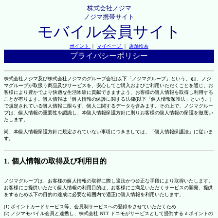
株式会社ノジマ
ノジマ携帯サイト
モバイル会員サイト
ポイント
｜
マイページ
｜
店舗検索
プライバシーポリシー
株式会社ノジマ及び株式会社ノジマのグループ会社(以下「ノジマグループ」という。)は、ノジ
マグループが取扱う商品及びサービスを、安心してご購入およびご利用いただくことを通じ、お
客様により豊かでより快適な生活体験に貢献できますよう、お客様の個人情報を取得し利用する
ことが有ります。個人情報は「個人情報の保護に関する法律(以下「個人情報保護法」という。)
で規定されている個人情報に限らず、個人に関するデータを含みます。その上で、ノジマグルー
プは、個人情報の重要性を認識し、本個人情報保護方針に則りお客様の個人情報の保護を徹底い
たします。
尚、本個人情報保護方針に規定されていない事項につきましては、「個人情報保護法」に従いま
す。
1. 個人情報の取得及び利用目的
ノジマグループは、お客様の個人情報の取得に際し適法かつ公正な手段により取得いたします。
お客様にご提供いただく個人情報の利用目的は、お客様にご満足いただくサービスの開発、提供
をするため以下の目的の達成に必要な範囲内で適正に個人情報を利用いたします。
(1) ポイントカードサービス等、会員制サービスへの登録をさせていただくため
(2) ノジマモバイル会員と連携し、株式会社 NTT ドコモがサービスとして提供する d ポイントの