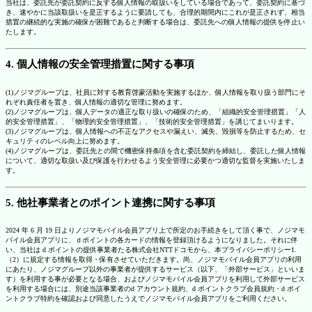
当社は、委託先が委託契約に反する個人情報の取扱いをしている場合であって、委託契約に基づ
き、速やかに当該取扱いを是正するように要請しても、合理的期間内にこれが是正されず、相当
措置の継続的な実施の確保が困難であると判断する場合は、委託先への個人情報の提供を停止い
たします。
4. 個人情報の安全管理措置に関する事項
(1)ノジマグループは、社員に対する教育啓蒙活動を実施するほか、個人情報を取り扱う部門にそ
れぞれ責任者を置き、個人情報の適切な管理に努めます。
(2)ノジマグループは、個人データの適正な取り扱いの確保のため、「組織的安全管理措置」「人
的安全管理措置」、「物理的安全管理措置」、「技術的安全管理措置」を講じてまいります。
(3)ノジマグループは、個人情報への不正なアクセスや漏えい、滅失、毀損等を防止するため、セ
キュリティのレベル向上に努めます。
(4)ノジマグループは、委託先との間で機密保持条項を含む委託契約を締結し、委託した個人情報
について、適切な取扱い及び保護を行わせるよう安全管理に必要かつ適切な監督を実施いたしま
す。
5. 他社事業者とのポイント連携に関する事項
2024 年 6 月 19 日よりノジマモバイル会員アプリ上で所定のお手続きをして頂く事で、ノジマモ
バイル会員アプリに、ｄポイントの各カードの情報を登録頂けるようになりました。それに伴
い、当社は d ポイントの提供事業者たる株式会社NTTドコモから、本プライバシーポリシー1.
（2）に規定する情報を取得・保有させていただきます。尚、ノジマモバイル会員アプリの利用
にあたり、ノジマグループ以外の事業者が提供するサービス（以下、「外部サービス」といいま
す）を利用する事が必要となる場合、およびノジマモバイル会員アプリを利用して外部サービス
を利用する場合には、別途当該事業者のd アカウント規約、d ポイントクラブ会員規約・d ポイ
ントクラブ特約を確認および同意したうえでノジマモバイル会員アプリをご利用ください。