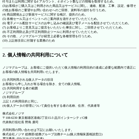
付与または利用に関するd アカウント、d ポイント数などの情報を取得するため。
(3)お客様がご購入又はご利用された商品又はサービスに関し、連絡、配達、工事、設定、修理そ
の他お客様のご要望やお問い合わせへのご回答、資料等の送付を行うため。
(4) 商品開発および新規サービスに関する検討、提供のため。
(5) 各種セール又はイベントへのご案内状を送付させていただくため。
(6) 電子メール配信サービスのお申し込みの確認及び電子メールを配信させていただくため。
(7) お客様よりご意見又はご提言をいただいた事項に対し、ご回答させていただくため。
(8) 不正利用防止及び不正利用防止ツールに利用させていただくため。
(9) その他、ノジマグループが経営上必要な各種管理を行うため。
(10) 上記各項目に付随する業務のため
2. 個人情報の共同利用について
ノジマグループは、お客様にご提供いただく個人情報の利用目的の達成に必要な範囲内で適正に
お客様の個人情報を共同利用いたします。
(1) 共同利用される個人データの項目
お客様から申し入れが有る場合を除き、全ての個人情報。
(2) 共同利用する者の範囲
ノジマグループ
(3) 利用目的
上記 1.の利用目的と同じ。
(4) 個人データの管理について責任を有する者の名称、住所、代表者等
株式会社ノジマ
〒108-6230 東京都港区港南2丁目15-3 品川インターシティC棟
代表執行役社長 野島 廣司
共同利用の問い合わせは下記にお願いいたします。
株式会社ノジマ 総務部/総務グループ法務チーム(個人情報保護相談窓口)
電話番号: 050-3116-1212(代表)