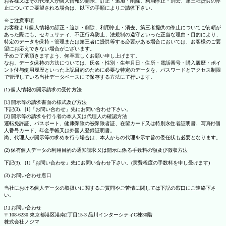
お客様又はその代理人が個人情報の開示、訂正・追加・削除、利用停止・消去、第三社提供の停
止についてご要望される場合は、以下の手順によりご請求下さい。
※ご注意事項
お客様より個人情報の訂正・追加・削除、利用停止・消去、第三者提供の停止についてご依頼が
あった際にも、セキュリティ、不正行為防止、法規制の遵守といった正当な理由・目的により、
特定のデータを保持・管理または第三者に提供等する必要がある場合においては、お客様のご要
望にお応えできない場合がございます。
予めご了承頂きますよう、何卒宜しくお願い申し上げます。
なお、データ保持の方法については、氏名・性別・生年月日・住所・電話番号・購入履歴・ポイ
ント付与使用履歴といった上記目的のために必要な特定のデータを、パスワードとアクセス制限
で管理している当社データベースにて保存する方法にて行います。
(1) 個人情報の開示請求の受付方法
[1] 開示等の請求書面の様式及び方法
下記(3)、[1]「お問い合わせ」先にお問い合わせ下さい。
[2] 開示等の請求を行う者の本人又は代理人の確認方法
運転免許証、パスポート、健康保険の被保険者証、在留カード又は特別永住者証明書、写真付個
人番号カード、年金手帳又は外国人登録証明書。
尚、代理人が開示等の求めを行う場合は、本人からの代理を示す旨の委任状も必要となります。
(2) 保有個人データの利用目的の通知請求又は開示に係る手数料の額及び徴収方法
下記(3)、[1]「お問い合わせ」先にお問い合わせ下さい。(実費程度の手数料を申し受けます)
(3) お問い合わせ窓口
当社における個人データの取扱いに関するご質問やご苦情に関しては下記の窓口にご連絡下さ
い。
[1] お問い合わせ
〒108-6230 東京都港区港南2丁目15-3 品川インターシティC棟30階
株式会社ノジマ