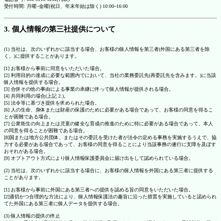
受付時間: 月曜~金曜(祝日、年末年始は除く) 10:00~16:00
3. 個人情報の第三社提供について
(1) 当社は、次のいずれかに該当する場合、お客様の個人情報を第三者(外国にある第三者を除
く。)に提供することがあります。
[1] お客様から事前に同意をいただいた場合。
[2] 利用目的の達成に必要な範囲内でにおいて、当社の業務委託先(再委託先を含みます。)に当該
個人情報を提供する場合。
[3] 合併その他の事由による事業の承継に伴って個人情報が提供される場合。
[4] 共同利用の場合(上記 2.)。
[5] 法令等に基づき提供を求められた場合。
[6] 人の生命、身体または財産の保護のために必要がある場合であって、お客様の同意を得るこ
とが困難である場合。
[7] 公衆衛生の向上または児童の健全な育成の推進のために特に必要がある場合であって、本人
の同意を得ることが困難である場合。
[8]国または地方公共団体、またはその委託を受けた者が法令の定める事務を実施するうえで、協
力する必要がある場合であって、お客様の同意を得ることにより当該事務の遂行に支障を及ぼす
おそれがある場合。
[9] オプトアウト方式により個人情報保護委員会に届け出をして認められている場合。
(2) 当社は、次のいずれかに該当する場合に、お客様の個人情報を外国にある第三者に提供する
ことがあります。
[1] お客様から事前に外国にある第三者への提供を認める旨の同意をいただいた場合。
[2]適切かつ合理的な方法により、個人情報保護法の趣旨に沿った措置を実施していると認められ
てた外国にある第三者に個人データを提供する場合。
(3) 個人情報の提供の停止