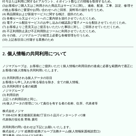
付与または利用に関するd アカウント、d ポイント数などの情報を取得するため。
(3)お客様がご購入又はご利用された商品又はサービスに関し、連絡、配達、工事、設定、修理そ
の他お客様のご要望やお問い合わせへのご回答、資料等の送付を行うため。
(4) 商品開発および新規サービスに関する検討、提供のため。
(5) 各種セール又はイベントへのご案内状を送付させていただくため。
(6) 電子メール配信サービスのお申し込みの確認及び電子メールを配信させていただくため。
(7) お客様よりご意見又はご提言をいただいた事項に対し、ご回答させていただくため。
(8) 不正利用防止及び不正利用防止ツールに利用させていただくため。
(9) その他、ノジマグループが経営上必要な各種管理を行うため。
(10) 上記各項目に付随する業務のため
2. 個人情報の共同利用について
ノジマグループは、お客様にご提供いただく個人情報の利用目的の達成に必要な範囲内で適正に
お客様の個人情報を共同利用いたします。
(1) 共同利用される個人データの項目
お客様から申し入れが有る場合を除き、全ての個人情報。
(2) 共同利用する者の範囲
ノジマグループ
(3) 利用目的
上記 1.の利用目的と同じ。
(4) 個人データの管理について責任を有する者の名称、住所、代表者等
株式会社ノジマ
〒108-6230 東京都港区港南2丁目15-3 品川インターシティC棟
代表執行役社長 野島 廣司
共同利用の問い合わせは下記にお願いいたします。
株式会社ノジマ 総務部/総務グループ法務チーム(個人情報保護相談窓口)
電話番号: 050-3116-1212(代表)