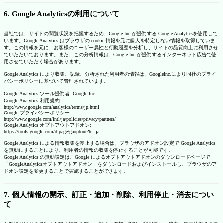
6. Google Analyticsの利用について
当社では、サイトの閲覧状況を把握するため、Google Inc.が提供する Google Analyticsを使用して
います。Google Analytics はブラウザの cookie 情報を元に個人を特定しない情報を取得していま
す。この情報を元に、お客様のユーザー属性と行動履歴を分析し、サイトの品質向上に利用させ
ていただいております。また、この分析情報は、Google Inc.が提供するインターネット広告で使
用させていただく場合があります。
Google Analytics により収集、記録、分析された利用者の情報は、GoogleInc.により同社のプライ
バシーポリシーに基づいて管理されています。
Google Analytics ツール提供者: Google Inc.
Google Analytics 利用規約:
http://www.google.com/analytics/terms/jp.html
Google プライバシーポリシー:
http://www.google.com/intl/ja/policies/privacy/partners/
Google Analytics オプトアウトアドオン:
https://tools.google.com/dlpage/gaoptout?hl=ja
Google Analytics による情報収集を停止する場合は、ブラウザのアドオン設定で Google Analytics
を無効にすることにより、利用者の情報の収集を停止することが可能です。
Google Analytics の無効設定は、Google によるオプトアウトアドオンのダウンロードページで
「GoogleAnalyticsオプトアウトアドオン」をダウンロードおよびインストールし、ブラウザのア
ドオン設定を変更することで実施することができます。
7. 個人情報の開示、訂正・追加・削除、利用停止・消去につい
て