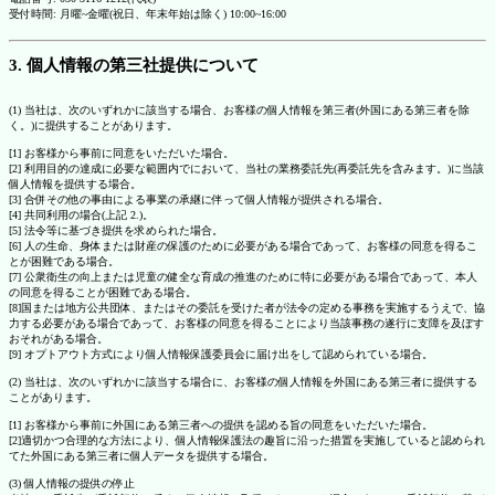
受付時間: 月曜~金曜(祝日、年末年始は除く) 10:00~16:00
3. 個人情報の第三社提供について
(1) 当社は、次のいずれかに該当する場合、お客様の個人情報を第三者(外国にある第三者を除
く。)に提供することがあります。
[1] お客様から事前に同意をいただいた場合。
[2] 利用目的の達成に必要な範囲内でにおいて、当社の業務委託先(再委託先を含みます。)に当該
個人情報を提供する場合。
[3] 合併その他の事由による事業の承継に伴って個人情報が提供される場合。
[4] 共同利用の場合(上記 2.)。
[5] 法令等に基づき提供を求められた場合。
[6] 人の生命、身体または財産の保護のために必要がある場合であって、お客様の同意を得るこ
とが困難である場合。
[7] 公衆衛生の向上または児童の健全な育成の推進のために特に必要がある場合であって、本人
の同意を得ることが困難である場合。
[8]国または地方公共団体、またはその委託を受けた者が法令の定める事務を実施するうえで、協
力する必要がある場合であって、お客様の同意を得ることにより当該事務の遂行に支障を及ぼす
おそれがある場合。
[9] オプトアウト方式により個人情報保護委員会に届け出をして認められている場合。
(2) 当社は、次のいずれかに該当する場合に、お客様の個人情報を外国にある第三者に提供する
ことがあります。
[1] お客様から事前に外国にある第三者への提供を認める旨の同意をいただいた場合。
[2]適切かつ合理的な方法により、個人情報保護法の趣旨に沿った措置を実施していると認められ
てた外国にある第三者に個人データを提供する場合。
(3) 個人情報の提供の停止