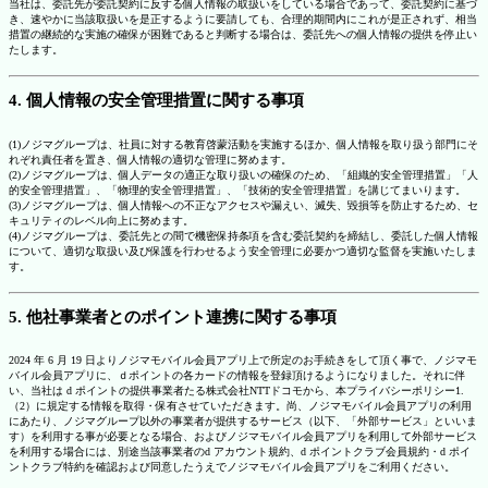
当社は、委託先が委託契約に反する個人情報の取扱いをしている場合であって、委託契約に基づ
き、速やかに当該取扱いを是正するように要請しても、合理的期間内にこれが是正されず、相当
措置の継続的な実施の確保が困難であると判断する場合は、委託先への個人情報の提供を停止い
たします。
4. 個人情報の安全管理措置に関する事項
(1)ノジマグループは、社員に対する教育啓蒙活動を実施するほか、個人情報を取り扱う部門にそ
れぞれ責任者を置き、個人情報の適切な管理に努めます。
(2)ノジマグループは、個人データの適正な取り扱いの確保のため、「組織的安全管理措置」「人
的安全管理措置」、「物理的安全管理措置」、「技術的安全管理措置」を講じてまいります。
(3)ノジマグループは、個人情報への不正なアクセスや漏えい、滅失、毀損等を防止するため、セ
キュリティのレベル向上に努めます。
(4)ノジマグループは、委託先との間で機密保持条項を含む委託契約を締結し、委託した個人情報
について、適切な取扱い及び保護を行わせるよう安全管理に必要かつ適切な監督を実施いたしま
す。
5. 他社事業者とのポイント連携に関する事項
2024 年 6 月 19 日よりノジマモバイル会員アプリ上で所定のお手続きをして頂く事で、ノジマモ
バイル会員アプリに、ｄポイントの各カードの情報を登録頂けるようになりました。それに伴
い、当社は d ポイントの提供事業者たる株式会社NTTドコモから、本プライバシーポリシー1.
（2）に規定する情報を取得・保有させていただきます。尚、ノジマモバイル会員アプリの利用
にあたり、ノジマグループ以外の事業者が提供するサービス（以下、「外部サービス」といいま
す）を利用する事が必要となる場合、およびノジマモバイル会員アプリを利用して外部サービス
を利用する場合には、別途当該事業者のd アカウント規約、d ポイントクラブ会員規約・d ポイ
ントクラブ特約を確認および同意したうえでノジマモバイル会員アプリをご利用ください。