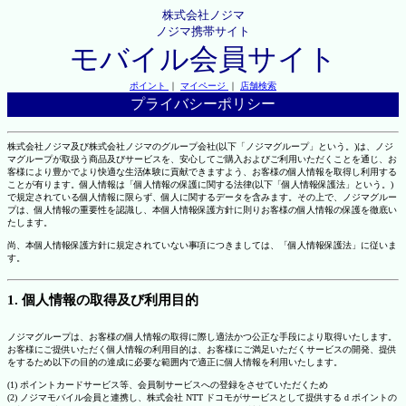
株式会社ノジマ
ノジマ携帯サイト
モバイル会員サイト
ポイント
｜
マイページ
｜
店舗検索
プライバシーポリシー
株式会社ノジマ及び株式会社ノジマのグループ会社(以下「ノジマグループ」という。)は、ノジ
マグループが取扱う商品及びサービスを、安心してご購入およびご利用いただくことを通じ、お
客様により豊かでより快適な生活体験に貢献できますよう、お客様の個人情報を取得し利用する
ことが有ります。個人情報は「個人情報の保護に関する法律(以下「個人情報保護法」という。)
で規定されている個人情報に限らず、個人に関するデータを含みます。その上で、ノジマグルー
プは、個人情報の重要性を認識し、本個人情報保護方針に則りお客様の個人情報の保護を徹底い
たします。
尚、本個人情報保護方針に規定されていない事項につきましては、「個人情報保護法」に従いま
す。
1. 個人情報の取得及び利用目的
ノジマグループは、お客様の個人情報の取得に際し適法かつ公正な手段により取得いたします。
お客様にご提供いただく個人情報の利用目的は、お客様にご満足いただくサービスの開発、提供
をするため以下の目的の達成に必要な範囲内で適正に個人情報を利用いたします。
(1) ポイントカードサービス等、会員制サービスへの登録をさせていただくため
(2) ノジマモバイル会員と連携し、株式会社 NTT ドコモがサービスとして提供する d ポイントの