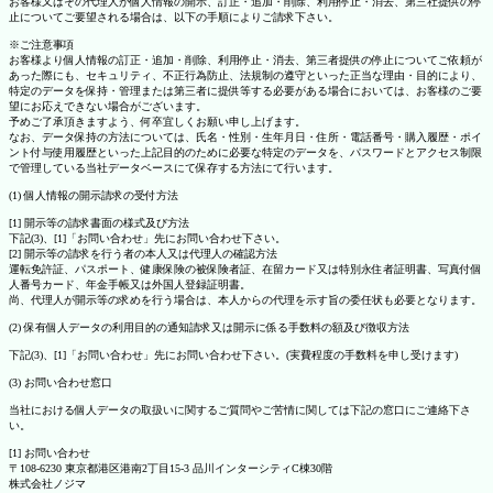
お客様又はその代理人が個人情報の開示、訂正・追加・削除、利用停止・消去、第三社提供の停
止についてご要望される場合は、以下の手順によりご請求下さい。
※ご注意事項
お客様より個人情報の訂正・追加・削除、利用停止・消去、第三者提供の停止についてご依頼が
あった際にも、セキュリティ、不正行為防止、法規制の遵守といった正当な理由・目的により、
特定のデータを保持・管理または第三者に提供等する必要がある場合においては、お客様のご要
望にお応えできない場合がございます。
予めご了承頂きますよう、何卒宜しくお願い申し上げます。
なお、データ保持の方法については、氏名・性別・生年月日・住所・電話番号・購入履歴・ポイ
ント付与使用履歴といった上記目的のために必要な特定のデータを、パスワードとアクセス制限
で管理している当社データベースにて保存する方法にて行います。
(1) 個人情報の開示請求の受付方法
[1] 開示等の請求書面の様式及び方法
下記(3)、[1]「お問い合わせ」先にお問い合わせ下さい。
[2] 開示等の請求を行う者の本人又は代理人の確認方法
運転免許証、パスポート、健康保険の被保険者証、在留カード又は特別永住者証明書、写真付個
人番号カード、年金手帳又は外国人登録証明書。
尚、代理人が開示等の求めを行う場合は、本人からの代理を示す旨の委任状も必要となります。
(2) 保有個人データの利用目的の通知請求又は開示に係る手数料の額及び徴収方法
下記(3)、[1]「お問い合わせ」先にお問い合わせ下さい。(実費程度の手数料を申し受けます)
(3) お問い合わせ窓口
当社における個人データの取扱いに関するご質問やご苦情に関しては下記の窓口にご連絡下さ
い。
[1] お問い合わせ
〒108-6230 東京都港区港南2丁目15-3 品川インターシティC棟30階
株式会社ノジマ