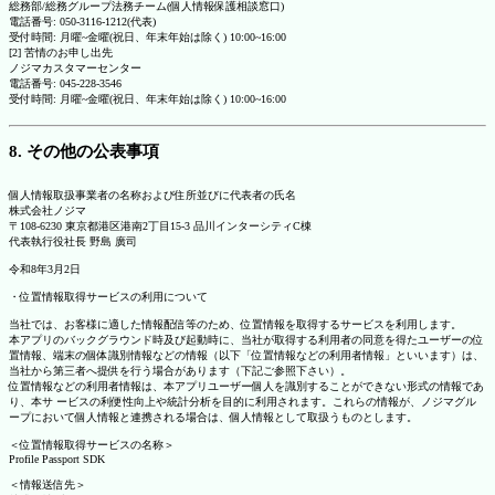
総務部/総務グループ法務チーム(個人情報保護相談窓口)
電話番号: 050-3116-1212(代表)
受付時間: 月曜~金曜(祝日、年末年始は除く) 10:00~16:00
[2] 苦情のお申し出先
ノジマカスタマーセンター
電話番号: 045-228-3546
受付時間: 月曜~金曜(祝日、年末年始は除く) 10:00~16:00
8. その他の公表事項
個人情報取扱事業者の名称および住所並びに代表者の氏名
株式会社ノジマ
〒108-6230 東京都港区港南2丁目15-3 品川インターシティC棟
代表執行役社長 野島 廣司
令和8年3月2日
・位置情報取得サービスの利用について
当社では、お客様に適した情報配信等のため、位置情報を取得するサービスを利用します。
本アプリのバックグラウンド時及び起動時に、当社が取得する利用者の同意を得たユーザーの位
置情報、端末の個体識別情報などの情報（以下「位置情報などの利用者情報」といいます）は、
当社から第三者へ提供を行う場合があります（下記ご参照下さい）。
位置情報などの利用者情報は、本アプリユーザー個人を識別することができない形式の情報であ
り、本サ ービスの利便性向上や統計分析を目的に利用されます。これらの情報が、ノジマグル
ープにおいて個人情報と連携される場合は、個人情報として取扱うものとします。
＜位置情報取得サービスの名称＞
Profile Passport SDK
＜情報送信先＞