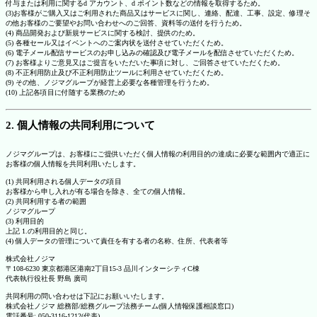
付与または利用に関するd アカウント、d ポイント数などの情報を取得するため。
(3)お客様がご購入又はご利用された商品又はサービスに関し、連絡、配達、工事、設定、修理そ
の他お客様のご要望やお問い合わせへのご回答、資料等の送付を行うため。
(4) 商品開発および新規サービスに関する検討、提供のため。
(5) 各種セール又はイベントへのご案内状を送付させていただくため。
(6) 電子メール配信サービスのお申し込みの確認及び電子メールを配信させていただくため。
(7) お客様よりご意見又はご提言をいただいた事項に対し、ご回答させていただくため。
(8) 不正利用防止及び不正利用防止ツールに利用させていただくため。
(9) その他、ノジマグループが経営上必要な各種管理を行うため。
(10) 上記各項目に付随する業務のため
2. 個人情報の共同利用について
ノジマグループは、お客様にご提供いただく個人情報の利用目的の達成に必要な範囲内で適正に
お客様の個人情報を共同利用いたします。
(1) 共同利用される個人データの項目
お客様から申し入れが有る場合を除き、全ての個人情報。
(2) 共同利用する者の範囲
ノジマグループ
(3) 利用目的
上記 1.の利用目的と同じ。
(4) 個人データの管理について責任を有する者の名称、住所、代表者等
株式会社ノジマ
〒108-6230 東京都港区港南2丁目15-3 品川インターシティC棟
代表執行役社長 野島 廣司
共同利用の問い合わせは下記にお願いいたします。
株式会社ノジマ 総務部/総務グループ法務チーム(個人情報保護相談窓口)
電話番号: 050-3116-1212(代表)