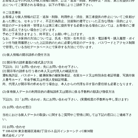
お客様又はその代理人が個人情報の開示、訂正・追加・削除、利用停止・消去、第三社提供の停
止についてご要望される場合は、以下の手順によりご請求下さい。
※ご注意事項
お客様より個人情報の訂正・追加・削除、利用停止・消去、第三者提供の停止についてご依頼が
あった際にも、セキュリティ、不正行為防止、法規制の遵守といった正当な理由・目的により、
特定のデータを保持・管理または第三者に提供等する必要がある場合においては、お客様のご要
望にお応えできない場合がございます。
予めご了承頂きますよう、何卒宜しくお願い申し上げます。
なお、データ保持の方法については、氏名・性別・生年月日・住所・電話番号・購入履歴・ポイ
ント付与使用履歴といった上記目的のために必要な特定のデータを、パスワードとアクセス制限
で管理している当社データベースにて保存する方法にて行います。
(1) 個人情報の開示請求の受付方法
[1] 開示等の請求書面の様式及び方法
下記(3)、[1]「お問い合わせ」先にお問い合わせ下さい。
[2] 開示等の請求を行う者の本人又は代理人の確認方法
運転免許証、パスポート、健康保険の被保険者証、在留カード又は特別永住者証明書、写真付個
人番号カード、年金手帳又は外国人登録証明書。
尚、代理人が開示等の求めを行う場合は、本人からの代理を示す旨の委任状も必要となります。
(2) 保有個人データの利用目的の通知請求又は開示に係る手数料の額及び徴収方法
下記(3)、[1]「お問い合わせ」先にお問い合わせ下さい。(実費程度の手数料を申し受けます)
(3) お問い合わせ窓口
当社における個人データの取扱いに関するご質問やご苦情に関しては下記の窓口にご連絡下さ
い。
[1] お問い合わせ
〒108-6230 東京都港区港南2丁目15-3 品川インターシティC棟30階
株式会社ノジマ