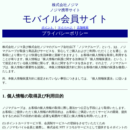
株式会社ノジマ
ノジマ携帯サイト
モバイル会員サイト
ポイント
｜
マイページ
｜
店舗検索
プライバシーポリシー
株式会社ノジマ及び株式会社ノジマのグループ会社(以下「ノジマグループ」という。)は、ノジ
マグループが取扱う商品及びサービスを、安心してご購入およびご利用いただくことを通じ、お
客様により豊かでより快適な生活体験に貢献できますよう、お客様の個人情報を取得し利用する
ことが有ります。個人情報は「個人情報の保護に関する法律(以下「個人情報保護法」という。)
で規定されている個人情報に限らず、個人に関するデータを含みます。その上で、ノジマグルー
プは、個人情報の重要性を認識し、本個人情報保護方針に則りお客様の個人情報の保護を徹底い
たします。
尚、本個人情報保護方針に規定されていない事項につきましては、「個人情報保護法」に従いま
す。
1. 個人情報の取得及び利用目的
ノジマグループは、お客様の個人情報の取得に際し適法かつ公正な手段により取得いたします。
お客様にご提供いただく個人情報の利用目的は、お客様にご満足いただくサービスの開発、提供
をするため以下の目的の達成に必要な範囲内で適正に個人情報を利用いたします。
(1) ポイントカードサービス等、会員制サービスへの登録をさせていただくため
(2) ノジマモバイル会員と連携し、株式会社 NTT ドコモがサービスとして提供する d ポイントの