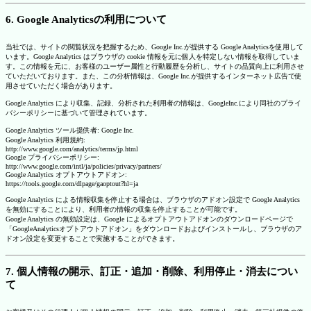
6. Google Analyticsの利用について
当社では、サイトの閲覧状況を把握するため、Google Inc.が提供する Google Analyticsを使用して
います。Google Analytics はブラウザの cookie 情報を元に個人を特定しない情報を取得していま
す。この情報を元に、お客様のユーザー属性と行動履歴を分析し、サイトの品質向上に利用させ
ていただいております。また、この分析情報は、Google Inc.が提供するインターネット広告で使
用させていただく場合があります。
Google Analytics により収集、記録、分析された利用者の情報は、GoogleInc.により同社のプライ
バシーポリシーに基づいて管理されています。
Google Analytics ツール提供者: Google Inc.
Google Analytics 利用規約:
http://www.google.com/analytics/terms/jp.html
Google プライバシーポリシー:
http://www.google.com/intl/ja/policies/privacy/partners/
Google Analytics オプトアウトアドオン:
https://tools.google.com/dlpage/gaoptout?hl=ja
Google Analytics による情報収集を停止する場合は、ブラウザのアドオン設定で Google Analytics
を無効にすることにより、利用者の情報の収集を停止することが可能です。
Google Analytics の無効設定は、Google によるオプトアウトアドオンのダウンロードページで
「GoogleAnalyticsオプトアウトアドオン」をダウンロードおよびインストールし、ブラウザのア
ドオン設定を変更することで実施することができます。
7. 個人情報の開示、訂正・追加・削除、利用停止・消去につい
て