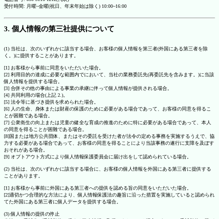
受付時間: 月曜~金曜(祝日、年末年始は除く) 10:00~16:00
3. 個人情報の第三社提供について
(1) 当社は、次のいずれかに該当する場合、お客様の個人情報を第三者(外国にある第三者を除
く。)に提供することがあります。
[1] お客様から事前に同意をいただいた場合。
[2] 利用目的の達成に必要な範囲内でにおいて、当社の業務委託先(再委託先を含みます。)に当該
個人情報を提供する場合。
[3] 合併その他の事由による事業の承継に伴って個人情報が提供される場合。
[4] 共同利用の場合(上記 2.)。
[5] 法令等に基づき提供を求められた場合。
[6] 人の生命、身体または財産の保護のために必要がある場合であって、お客様の同意を得るこ
とが困難である場合。
[7] 公衆衛生の向上または児童の健全な育成の推進のために特に必要がある場合であって、本人
の同意を得ることが困難である場合。
[8]国または地方公共団体、またはその委託を受けた者が法令の定める事務を実施するうえで、協
力する必要がある場合であって、お客様の同意を得ることにより当該事務の遂行に支障を及ぼす
おそれがある場合。
[9] オプトアウト方式により個人情報保護委員会に届け出をして認められている場合。
(2) 当社は、次のいずれかに該当する場合に、お客様の個人情報を外国にある第三者に提供する
ことがあります。
[1] お客様から事前に外国にある第三者への提供を認める旨の同意をいただいた場合。
[2]適切かつ合理的な方法により、個人情報保護法の趣旨に沿った措置を実施していると認められ
てた外国にある第三者に個人データを提供する場合。
(3) 個人情報の提供の停止