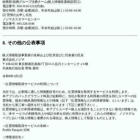
総務部/総務グループ法務チーム(個人情報保護相談窓口)
電話番号: 050-3116-1212(代表)
受付時間: 月曜~金曜(祝日、年末年始は除く) 10:00~16:00
[2] 苦情のお申し出先
ノジマカスタマーセンター
電話番号: 045-228-3546
受付時間: 月曜~金曜(祝日、年末年始は除く) 10:00~16:00
8. その他の公表事項
個人情報取扱事業者の名称および住所並びに代表者の氏名
株式会社ノジマ
〒108-6230 東京都港区港南2丁目15-3 品川インターシティC棟
代表執行役社長 野島 廣司
令和8年3月2日
・位置情報取得サービスの利用について
当社では、お客様に適した情報配信等のため、位置情報を取得するサービスを利用します。
本アプリのバックグラウンド時及び起動時に、当社が取得する利用者の同意を得たユーザーの位
置情報、端末の個体識別情報などの情報（以下「位置情報などの利用者情報」といいます）は、
当社から第三者へ提供を行う場合があります（下記ご参照下さい）。
位置情報などの利用者情報は、本アプリユーザー個人を識別することができない形式の情報であ
り、本サ ービスの利便性向上や統計分析を目的に利用されます。これらの情報が、ノジマグル
ープにおいて個人情報と連携される場合は、個人情報として取扱うものとします。
＜位置情報取得サービスの名称＞
Profile Passport SDK
＜情報送信先＞