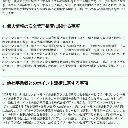
当社は、委託先が委託契約に反する個人情報の取扱いをしている場合であって、委託契約に基づ
き、速やかに当該取扱いを是正するように要請しても、合理的期間内にこれが是正されず、相当
措置の継続的な実施の確保が困難であると判断する場合は、委託先への個人情報の提供を停止い
たします。
4. 個人情報の安全管理措置に関する事項
(1)ノジマグループは、社員に対する教育啓蒙活動を実施するほか、個人情報を取り扱う部門にそ
れぞれ責任者を置き、個人情報の適切な管理に努めます。
(2)ノジマグループは、個人データの適正な取り扱いの確保のため、「組織的安全管理措置」「人
的安全管理措置」、「物理的安全管理措置」、「技術的安全管理措置」を講じてまいります。
(3)ノジマグループは、個人情報への不正なアクセスや漏えい、滅失、毀損等を防止するため、セ
キュリティのレベル向上に努めます。
(4)ノジマグループは、委託先との間で機密保持条項を含む委託契約を締結し、委託した個人情報
について、適切な取扱い及び保護を行わせるよう安全管理に必要かつ適切な監督を実施いたしま
す。
5. 他社事業者とのポイント連携に関する事項
2024 年 6 月 19 日よりノジマモバイル会員アプリ上で所定のお手続きをして頂く事で、ノジマモ
バイル会員アプリに、ｄポイントの各カードの情報を登録頂けるようになりました。それに伴
い、当社は d ポイントの提供事業者たる株式会社NTTドコモから、本プライバシーポリシー1.
（2）に規定する情報を取得・保有させていただきます。尚、ノジマモバイル会員アプリの利用
にあたり、ノジマグループ以外の事業者が提供するサービス（以下、「外部サービス」といいま
す）を利用する事が必要となる場合、およびノジマモバイル会員アプリを利用して外部サービス
を利用する場合には、別途当該事業者のd アカウント規約、d ポイントクラブ会員規約・d ポイ
ントクラブ特約を確認および同意したうえでノジマモバイル会員アプリをご利用ください。