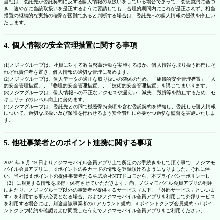
当社は、委託先が委託契約に反する個人情報の取扱いをしている場合であって、委託契約に基づ
き、速やかに当該取扱いを是正するように要請しても、合理的期間内にこれが是正されず、相当
措置の継続的な実施の確保が困難であると判断する場合は、委託先への個人情報の提供を停止い
たします。
4. 個人情報の安全管理措置に関する事項
(1)ノジマグループは、社員に対する教育啓蒙活動を実施するほか、個人情報を取り扱う部門にそ
れぞれ責任者を置き、個人情報の適切な管理に努めます。
(2)ノジマグループは、個人データの適正な取り扱いの確保のため、「組織的安全管理措置」「人
的安全管理措置」、「物理的安全管理措置」、「技術的安全管理措置」を講じてまいります。
(3)ノジマグループは、個人情報への不正なアクセスや漏えい、滅失、毀損等を防止するため、セ
キュリティのレベル向上に努めます。
(4)ノジマグループは、委託先との間で機密保持条項を含む委託契約を締結し、委託した個人情報
について、適切な取扱い及び保護を行わせるよう安全管理に必要かつ適切な監督を実施いたしま
す。
5. 他社事業者とのポイント連携に関する事項
2024 年 6 月 19 日よりノジマモバイル会員アプリ上で所定のお手続きをして頂く事で、ノジマモ
バイル会員アプリに、ｄポイントの各カードの情報を登録頂けるようになりました。それに伴
い、当社は d ポイントの提供事業者たる株式会社NTTドコモから、本プライバシーポリシー1.
（2）に規定する情報を取得・保有させていただきます。尚、ノジマモバイル会員アプリの利用
にあたり、ノジマグループ以外の事業者が提供するサービス（以下、「外部サービス」といいま
す）を利用する事が必要となる場合、およびノジマモバイル会員アプリを利用して外部サービス
を利用する場合には、別途当該事業者のd アカウント規約、d ポイントクラブ会員規約・d ポイ
ントクラブ特約を確認および同意したうえでノジマモバイル会員アプリをご利用ください。