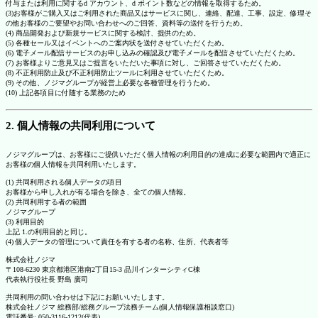
付与または利用に関するd アカウント、d ポイント数などの情報を取得するため。
(3)お客様がご購入又はご利用された商品又はサービスに関し、連絡、配達、工事、設定、修理そ
の他お客様のご要望やお問い合わせへのご回答、資料等の送付を行うため。
(4) 商品開発および新規サービスに関する検討、提供のため。
(5) 各種セール又はイベントへのご案内状を送付させていただくため。
(6) 電子メール配信サービスのお申し込みの確認及び電子メールを配信させていただくため。
(7) お客様よりご意見又はご提言をいただいた事項に対し、ご回答させていただくため。
(8) 不正利用防止及び不正利用防止ツールに利用させていただくため。
(9) その他、ノジマグループが経営上必要な各種管理を行うため。
(10) 上記各項目に付随する業務のため
2. 個人情報の共同利用について
ノジマグループは、お客様にご提供いただく個人情報の利用目的の達成に必要な範囲内で適正に
お客様の個人情報を共同利用いたします。
(1) 共同利用される個人データの項目
お客様から申し入れが有る場合を除き、全ての個人情報。
(2) 共同利用する者の範囲
ノジマグループ
(3) 利用目的
上記 1.の利用目的と同じ。
(4) 個人データの管理について責任を有する者の名称、住所、代表者等
株式会社ノジマ
〒108-6230 東京都港区港南2丁目15-3 品川インターシティC棟
代表執行役社長 野島 廣司
共同利用の問い合わせは下記にお願いいたします。
株式会社ノジマ 総務部/総務グループ法務チーム(個人情報保護相談窓口)
電話番号: 050-3116-1212(代表)