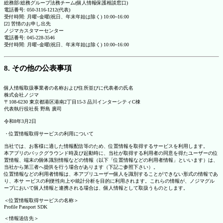
総務部/総務グループ法務チーム(個人情報保護相談窓口)
電話番号: 050-3116-1212(代表)
受付時間: 月曜~金曜(祝日、年末年始は除く) 10:00~16:00
[2] 苦情のお申し出先
ノジマカスタマーセンター
電話番号: 045-228-3546
受付時間: 月曜~金曜(祝日、年末年始は除く) 10:00~16:00
8. その他の公表事項
個人情報取扱事業者の名称および住所並びに代表者の氏名
株式会社ノジマ
〒108-6230 東京都港区港南2丁目15-3 品川インターシティC棟
代表執行役社長 野島 廣司
令和8年3月2日
・位置情報取得サービスの利用について
当社では、お客様に適した情報配信等のため、位置情報を取得するサービスを利用します。
本アプリのバックグラウンド時及び起動時に、当社が取得する利用者の同意を得たユーザーの位
置情報、端末の個体識別情報などの情報（以下「位置情報などの利用者情報」といいます）は、
当社から第三者へ提供を行う場合があります（下記ご参照下さい）。
位置情報などの利用者情報は、本アプリユーザー個人を識別することができない形式の情報であ
り、本サ ービスの利便性向上や統計分析を目的に利用されます。これらの情報が、ノジマグル
ープにおいて個人情報と連携される場合は、個人情報として取扱うものとします。
＜位置情報取得サービスの名称＞
Profile Passport SDK
＜情報送信先＞