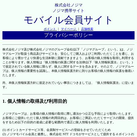
株式会社ノジマ
ノジマ携帯サイト
モバイル会員サイト
ポイント
｜
マイページ
｜
店舗検索
プライバシーポリシー
株式会社ノジマ及び株式会社ノジマのグループ会社(以下「ノジマグループ」という。)は、ノジ
マグループが取扱う商品及びサービスを、安心してご購入およびご利用いただくことを通じ、お
客様により豊かでより快適な生活体験に貢献できますよう、お客様の個人情報を取得し利用する
ことが有ります。個人情報は「個人情報の保護に関する法律(以下「個人情報保護法」という。)
で規定されている個人情報に限らず、個人に関するデータを含みます。その上で、ノジマグルー
プは、個人情報の重要性を認識し、本個人情報保護方針に則りお客様の個人情報の保護を徹底い
たします。
尚、本個人情報保護方針に規定されていない事項につきましては、「個人情報保護法」に従いま
す。
1. 個人情報の取得及び利用目的
ノジマグループは、お客様の個人情報の取得に際し適法かつ公正な手段により取得いたします。
お客様にご提供いただく個人情報の利用目的は、お客様にご満足いただくサービスの開発、提供
をするため以下の目的の達成に必要な範囲内で適正に個人情報を利用いたします。
(1) ポイントカードサービス等、会員制サービスへの登録をさせていただくため
(2) ノジマモバイル会員と連携し、株式会社 NTT ドコモがサービスとして提供する d ポイントの