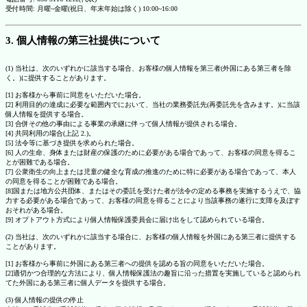
受付時間: 月曜~金曜(祝日、年末年始は除く) 10:00~16:00
3. 個人情報の第三社提供について
(1) 当社は、次のいずれかに該当する場合、お客様の個人情報を第三者(外国にある第三者を除
く。)に提供することがあります。
[1] お客様から事前に同意をいただいた場合。
[2] 利用目的の達成に必要な範囲内でにおいて、当社の業務委託先(再委託先を含みます。)に当該
個人情報を提供する場合。
[3] 合併その他の事由による事業の承継に伴って個人情報が提供される場合。
[4] 共同利用の場合(上記 2.)。
[5] 法令等に基づき提供を求められた場合。
[6] 人の生命、身体または財産の保護のために必要がある場合であって、お客様の同意を得るこ
とが困難である場合。
[7] 公衆衛生の向上または児童の健全な育成の推進のために特に必要がある場合であって、本人
の同意を得ることが困難である場合。
[8]国または地方公共団体、またはその委託を受けた者が法令の定める事務を実施するうえで、協
力する必要がある場合であって、お客様の同意を得ることにより当該事務の遂行に支障を及ぼす
おそれがある場合。
[9] オプトアウト方式により個人情報保護委員会に届け出をして認められている場合。
(2) 当社は、次のいずれかに該当する場合に、お客様の個人情報を外国にある第三者に提供する
ことがあります。
[1] お客様から事前に外国にある第三者への提供を認める旨の同意をいただいた場合。
[2]適切かつ合理的な方法により、個人情報保護法の趣旨に沿った措置を実施していると認められ
てた外国にある第三者に個人データを提供する場合。
(3) 個人情報の提供の停止