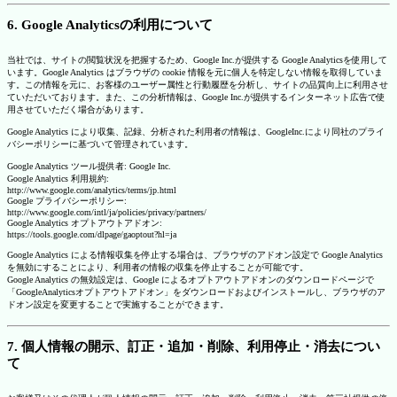
6. Google Analyticsの利用について
当社では、サイトの閲覧状況を把握するため、Google Inc.が提供する Google Analyticsを使用して
います。Google Analytics はブラウザの cookie 情報を元に個人を特定しない情報を取得していま
す。この情報を元に、お客様のユーザー属性と行動履歴を分析し、サイトの品質向上に利用させ
ていただいております。また、この分析情報は、Google Inc.が提供するインターネット広告で使
用させていただく場合があります。
Google Analytics により収集、記録、分析された利用者の情報は、GoogleInc.により同社のプライ
バシーポリシーに基づいて管理されています。
Google Analytics ツール提供者: Google Inc.
Google Analytics 利用規約:
http://www.google.com/analytics/terms/jp.html
Google プライバシーポリシー:
http://www.google.com/intl/ja/policies/privacy/partners/
Google Analytics オプトアウトアドオン:
https://tools.google.com/dlpage/gaoptout?hl=ja
Google Analytics による情報収集を停止する場合は、ブラウザのアドオン設定で Google Analytics
を無効にすることにより、利用者の情報の収集を停止することが可能です。
Google Analytics の無効設定は、Google によるオプトアウトアドオンのダウンロードページで
「GoogleAnalyticsオプトアウトアドオン」をダウンロードおよびインストールし、ブラウザのア
ドオン設定を変更することで実施することができます。
7. 個人情報の開示、訂正・追加・削除、利用停止・消去につい
て