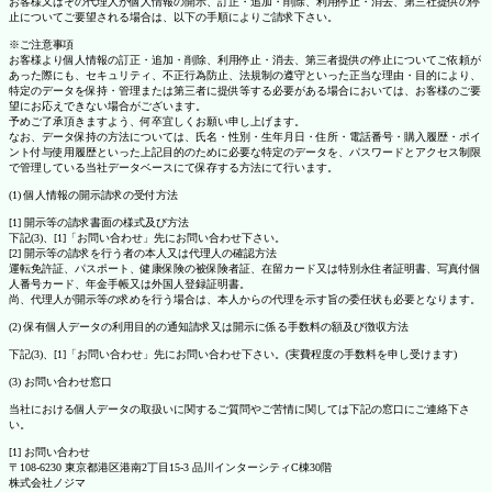
お客様又はその代理人が個人情報の開示、訂正・追加・削除、利用停止・消去、第三社提供の停
止についてご要望される場合は、以下の手順によりご請求下さい。
※ご注意事項
お客様より個人情報の訂正・追加・削除、利用停止・消去、第三者提供の停止についてご依頼が
あった際にも、セキュリティ、不正行為防止、法規制の遵守といった正当な理由・目的により、
特定のデータを保持・管理または第三者に提供等する必要がある場合においては、お客様のご要
望にお応えできない場合がございます。
予めご了承頂きますよう、何卒宜しくお願い申し上げます。
なお、データ保持の方法については、氏名・性別・生年月日・住所・電話番号・購入履歴・ポイ
ント付与使用履歴といった上記目的のために必要な特定のデータを、パスワードとアクセス制限
で管理している当社データベースにて保存する方法にて行います。
(1) 個人情報の開示請求の受付方法
[1] 開示等の請求書面の様式及び方法
下記(3)、[1]「お問い合わせ」先にお問い合わせ下さい。
[2] 開示等の請求を行う者の本人又は代理人の確認方法
運転免許証、パスポート、健康保険の被保険者証、在留カード又は特別永住者証明書、写真付個
人番号カード、年金手帳又は外国人登録証明書。
尚、代理人が開示等の求めを行う場合は、本人からの代理を示す旨の委任状も必要となります。
(2) 保有個人データの利用目的の通知請求又は開示に係る手数料の額及び徴収方法
下記(3)、[1]「お問い合わせ」先にお問い合わせ下さい。(実費程度の手数料を申し受けます)
(3) お問い合わせ窓口
当社における個人データの取扱いに関するご質問やご苦情に関しては下記の窓口にご連絡下さ
い。
[1] お問い合わせ
〒108-6230 東京都港区港南2丁目15-3 品川インターシティC棟30階
株式会社ノジマ