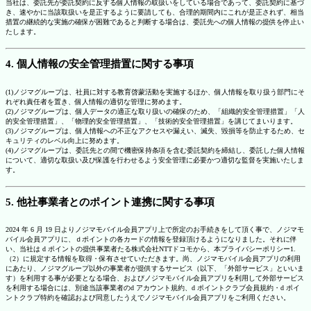
当社は、委託先が委託契約に反する個人情報の取扱いをしている場合であって、委託契約に基づ
き、速やかに当該取扱いを是正するように要請しても、合理的期間内にこれが是正されず、相当
措置の継続的な実施の確保が困難であると判断する場合は、委託先への個人情報の提供を停止い
たします。
4. 個人情報の安全管理措置に関する事項
(1)ノジマグループは、社員に対する教育啓蒙活動を実施するほか、個人情報を取り扱う部門にそ
れぞれ責任者を置き、個人情報の適切な管理に努めます。
(2)ノジマグループは、個人データの適正な取り扱いの確保のため、「組織的安全管理措置」「人
的安全管理措置」、「物理的安全管理措置」、「技術的安全管理措置」を講じてまいります。
(3)ノジマグループは、個人情報への不正なアクセスや漏えい、滅失、毀損等を防止するため、セ
キュリティのレベル向上に努めます。
(4)ノジマグループは、委託先との間で機密保持条項を含む委託契約を締結し、委託した個人情報
について、適切な取扱い及び保護を行わせるよう安全管理に必要かつ適切な監督を実施いたしま
す。
5. 他社事業者とのポイント連携に関する事項
2024 年 6 月 19 日よりノジマモバイル会員アプリ上で所定のお手続きをして頂く事で、ノジマモ
バイル会員アプリに、ｄポイントの各カードの情報を登録頂けるようになりました。それに伴
い、当社は d ポイントの提供事業者たる株式会社NTTドコモから、本プライバシーポリシー1.
（2）に規定する情報を取得・保有させていただきます。尚、ノジマモバイル会員アプリの利用
にあたり、ノジマグループ以外の事業者が提供するサービス（以下、「外部サービス」といいま
す）を利用する事が必要となる場合、およびノジマモバイル会員アプリを利用して外部サービス
を利用する場合には、別途当該事業者のd アカウント規約、d ポイントクラブ会員規約・d ポイ
ントクラブ特約を確認および同意したうえでノジマモバイル会員アプリをご利用ください。