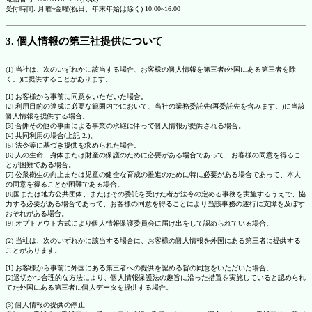
受付時間: 月曜~金曜(祝日、年末年始は除く) 10:00~16:00
3. 個人情報の第三社提供について
(1) 当社は、次のいずれかに該当する場合、お客様の個人情報を第三者(外国にある第三者を除
く。)に提供することがあります。
[1] お客様から事前に同意をいただいた場合。
[2] 利用目的の達成に必要な範囲内でにおいて、当社の業務委託先(再委託先を含みます。)に当該
個人情報を提供する場合。
[3] 合併その他の事由による事業の承継に伴って個人情報が提供される場合。
[4] 共同利用の場合(上記 2.)。
[5] 法令等に基づき提供を求められた場合。
[6] 人の生命、身体または財産の保護のために必要がある場合であって、お客様の同意を得るこ
とが困難である場合。
[7] 公衆衛生の向上または児童の健全な育成の推進のために特に必要がある場合であって、本人
の同意を得ることが困難である場合。
[8]国または地方公共団体、またはその委託を受けた者が法令の定める事務を実施するうえで、協
力する必要がある場合であって、お客様の同意を得ることにより当該事務の遂行に支障を及ぼす
おそれがある場合。
[9] オプトアウト方式により個人情報保護委員会に届け出をして認められている場合。
(2) 当社は、次のいずれかに該当する場合に、お客様の個人情報を外国にある第三者に提供する
ことがあります。
[1] お客様から事前に外国にある第三者への提供を認める旨の同意をいただいた場合。
[2]適切かつ合理的な方法により、個人情報保護法の趣旨に沿った措置を実施していると認められ
てた外国にある第三者に個人データを提供する場合。
(3) 個人情報の提供の停止