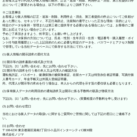
お客様又はその代理人が個人情報の開示、訂正・追加・削除、利用停止・消去、第三社提供の停
止についてご要望される場合は、以下の手順によりご請求下さい。
※ご注意事項
お客様より個人情報の訂正・追加・削除、利用停止・消去、第三者提供の停止についてご依頼が
あった際にも、セキュリティ、不正行為防止、法規制の遵守といった正当な理由・目的により、
特定のデータを保持・管理または第三者に提供等する必要がある場合においては、お客様のご要
望にお応えできない場合がございます。
予めご了承頂きますよう、何卒宜しくお願い申し上げます。
なお、データ保持の方法については、氏名・性別・生年月日・住所・電話番号・購入履歴・ポイ
ント付与使用履歴といった上記目的のために必要な特定のデータを、パスワードとアクセス制限
で管理している当社データベースにて保存する方法にて行います。
(1) 個人情報の開示請求の受付方法
[1] 開示等の請求書面の様式及び方法
下記(3)、[1]「お問い合わせ」先にお問い合わせ下さい。
[2] 開示等の請求を行う者の本人又は代理人の確認方法
運転免許証、パスポート、健康保険の被保険者証、在留カード又は特別永住者証明書、写真付個
人番号カード、年金手帳又は外国人登録証明書。
尚、代理人が開示等の求めを行う場合は、本人からの代理を示す旨の委任状も必要となります。
(2) 保有個人データの利用目的の通知請求又は開示に係る手数料の額及び徴収方法
下記(3)、[1]「お問い合わせ」先にお問い合わせ下さい。(実費程度の手数料を申し受けます)
(3) お問い合わせ窓口
当社における個人データの取扱いに関するご質問やご苦情に関しては下記の窓口にご連絡下さ
い。
[1] お問い合わせ
〒108-6230 東京都港区港南2丁目15-3 品川インターシティC棟30階
株式会社ノジマ