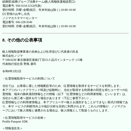
総務部/総務グループ法務チーム(個人情報保護相談窓口)
電話番号: 050-3116-1212(代表)
受付時間: 月曜~金曜(祝日、年末年始は除く) 10:00~16:00
[2] 苦情のお申し出先
ノジマカスタマーセンター
電話番号: 045-228-3546
受付時間: 月曜~金曜(祝日、年末年始は除く) 10:00~16:00
8. その他の公表事項
個人情報取扱事業者の名称および住所並びに代表者の氏名
株式会社ノジマ
〒108-6230 東京都港区港南2丁目15-3 品川インターシティC棟
代表執行役社長 野島 廣司
令和8年3月2日
・位置情報取得サービスの利用について
当社では、お客様に適した情報配信等のため、位置情報を取得するサービスを利用します。
本アプリのバックグラウンド時及び起動時に、当社が取得する利用者の同意を得たユーザーの位
置情報、端末の個体識別情報などの情報（以下「位置情報などの利用者情報」といいます）は、
当社から第三者へ提供を行う場合があります（下記ご参照下さい）。
位置情報などの利用者情報は、本アプリユーザー個人を識別することができない形式の情報であ
り、本サ ービスの利便性向上や統計分析を目的に利用されます。これらの情報が、ノジマグル
ープにおいて個人情報と連携される場合は、個人情報として取扱うものとします。
＜位置情報取得サービスの名称＞
Profile Passport SDK
＜情報送信先＞