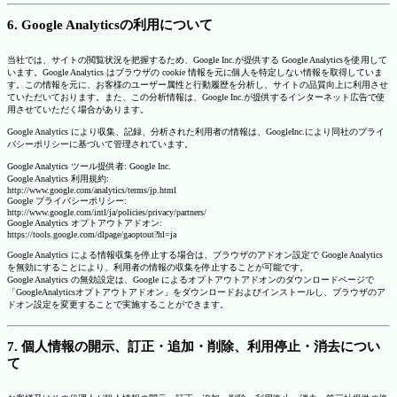
6. Google Analyticsの利用について
当社では、サイトの閲覧状況を把握するため、Google Inc.が提供する Google Analyticsを使用して
います。Google Analytics はブラウザの cookie 情報を元に個人を特定しない情報を取得していま
す。この情報を元に、お客様のユーザー属性と行動履歴を分析し、サイトの品質向上に利用させ
ていただいております。また、この分析情報は、Google Inc.が提供するインターネット広告で使
用させていただく場合があります。
Google Analytics により収集、記録、分析された利用者の情報は、GoogleInc.により同社のプライ
バシーポリシーに基づいて管理されています。
Google Analytics ツール提供者: Google Inc.
Google Analytics 利用規約:
http://www.google.com/analytics/terms/jp.html
Google プライバシーポリシー:
http://www.google.com/intl/ja/policies/privacy/partners/
Google Analytics オプトアウトアドオン:
https://tools.google.com/dlpage/gaoptout?hl=ja
Google Analytics による情報収集を停止する場合は、ブラウザのアドオン設定で Google Analytics
を無効にすることにより、利用者の情報の収集を停止することが可能です。
Google Analytics の無効設定は、Google によるオプトアウトアドオンのダウンロードページで
「GoogleAnalyticsオプトアウトアドオン」をダウンロードおよびインストールし、ブラウザのア
ドオン設定を変更することで実施することができます。
7. 個人情報の開示、訂正・追加・削除、利用停止・消去につい
て