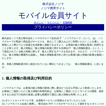
株式会社ノジマ
ノジマ携帯サイト
モバイル会員サイト
ポイント
｜
マイページ
｜
店舗検索
プライバシーポリシー
株式会社ノジマ及び株式会社ノジマのグループ会社(以下「ノジマグループ」という。)は、ノジ
マグループが取扱う商品及びサービスを、安心してご購入およびご利用いただくことを通じ、お
客様により豊かでより快適な生活体験に貢献できますよう、お客様の個人情報を取得し利用する
ことが有ります。個人情報は「個人情報の保護に関する法律(以下「個人情報保護法」という。)
で規定されている個人情報に限らず、個人に関するデータを含みます。その上で、ノジマグルー
プは、個人情報の重要性を認識し、本個人情報保護方針に則りお客様の個人情報の保護を徹底い
たします。
尚、本個人情報保護方針に規定されていない事項につきましては、「個人情報保護法」に従いま
す。
1. 個人情報の取得及び利用目的
ノジマグループは、お客様の個人情報の取得に際し適法かつ公正な手段により取得いたします。
お客様にご提供いただく個人情報の利用目的は、お客様にご満足いただくサービスの開発、提供
をするため以下の目的の達成に必要な範囲内で適正に個人情報を利用いたします。
(1) ポイントカードサービス等、会員制サービスへの登録をさせていただくため
(2) ノジマモバイル会員と連携し、株式会社 NTT ドコモがサービスとして提供する d ポイントの