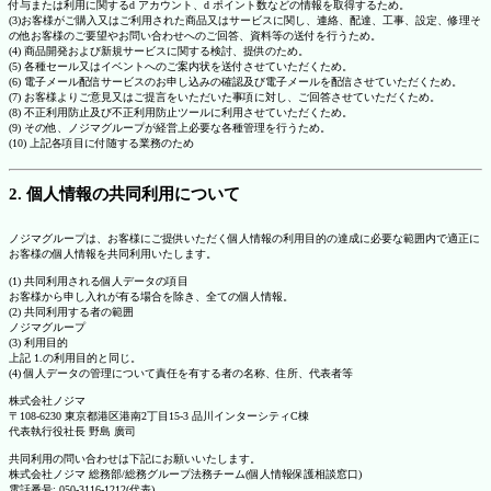
付与または利用に関するd アカウント、d ポイント数などの情報を取得するため。
(3)お客様がご購入又はご利用された商品又はサービスに関し、連絡、配達、工事、設定、修理そ
の他お客様のご要望やお問い合わせへのご回答、資料等の送付を行うため。
(4) 商品開発および新規サービスに関する検討、提供のため。
(5) 各種セール又はイベントへのご案内状を送付させていただくため。
(6) 電子メール配信サービスのお申し込みの確認及び電子メールを配信させていただくため。
(7) お客様よりご意見又はご提言をいただいた事項に対し、ご回答させていただくため。
(8) 不正利用防止及び不正利用防止ツールに利用させていただくため。
(9) その他、ノジマグループが経営上必要な各種管理を行うため。
(10) 上記各項目に付随する業務のため
2. 個人情報の共同利用について
ノジマグループは、お客様にご提供いただく個人情報の利用目的の達成に必要な範囲内で適正に
お客様の個人情報を共同利用いたします。
(1) 共同利用される個人データの項目
お客様から申し入れが有る場合を除き、全ての個人情報。
(2) 共同利用する者の範囲
ノジマグループ
(3) 利用目的
上記 1.の利用目的と同じ。
(4) 個人データの管理について責任を有する者の名称、住所、代表者等
株式会社ノジマ
〒108-6230 東京都港区港南2丁目15-3 品川インターシティC棟
代表執行役社長 野島 廣司
共同利用の問い合わせは下記にお願いいたします。
株式会社ノジマ 総務部/総務グループ法務チーム(個人情報保護相談窓口)
電話番号: 050-3116-1212(代表)