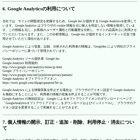
6. Google Analyticsの利用について
当社では、サイトの閲覧状況を把握するため、Google Inc.が提供する Google Analyticsを使用して
います。Google Analytics はブラウザの cookie 情報を元に個人を特定しない情報を取得していま
す。この情報を元に、お客様のユーザー属性と行動履歴を分析し、サイトの品質向上に利用させ
ていただいております。また、この分析情報は、Google Inc.が提供するインターネット広告で使
用させていただく場合があります。
Google Analytics により収集、記録、分析された利用者の情報は、GoogleInc.により同社のプライ
バシーポリシーに基づいて管理されています。
Google Analytics ツール提供者: Google Inc.
Google Analytics 利用規約:
http://www.google.com/analytics/terms/jp.html
Google プライバシーポリシー:
http://www.google.com/intl/ja/policies/privacy/partners/
Google Analytics オプトアウトアドオン:
https://tools.google.com/dlpage/gaoptout?hl=ja
Google Analytics による情報収集を停止する場合は、ブラウザのアドオン設定で Google Analytics
を無効にすることにより、利用者の情報の収集を停止することが可能です。
Google Analytics の無効設定は、Google によるオプトアウトアドオンのダウンロードページで
「GoogleAnalyticsオプトアウトアドオン」をダウンロードおよびインストールし、ブラウザのア
ドオン設定を変更することで実施することができます。
7. 個人情報の開示、訂正・追加・削除、利用停止・消去につい
て