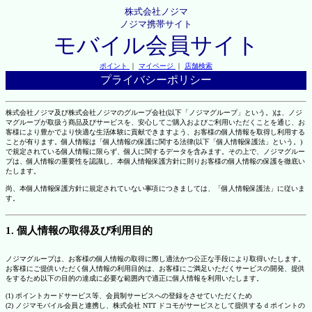
株式会社ノジマ
ノジマ携帯サイト
モバイル会員サイト
ポイント
｜
マイページ
｜
店舗検索
プライバシーポリシー
株式会社ノジマ及び株式会社ノジマのグループ会社(以下「ノジマグループ」という。)は、ノジ
マグループが取扱う商品及びサービスを、安心してご購入およびご利用いただくことを通じ、お
客様により豊かでより快適な生活体験に貢献できますよう、お客様の個人情報を取得し利用する
ことが有ります。個人情報は「個人情報の保護に関する法律(以下「個人情報保護法」という。)
で規定されている個人情報に限らず、個人に関するデータを含みます。その上で、ノジマグルー
プは、個人情報の重要性を認識し、本個人情報保護方針に則りお客様の個人情報の保護を徹底い
たします。
尚、本個人情報保護方針に規定されていない事項につきましては、「個人情報保護法」に従いま
す。
1. 個人情報の取得及び利用目的
ノジマグループは、お客様の個人情報の取得に際し適法かつ公正な手段により取得いたします。
お客様にご提供いただく個人情報の利用目的は、お客様にご満足いただくサービスの開発、提供
をするため以下の目的の達成に必要な範囲内で適正に個人情報を利用いたします。
(1) ポイントカードサービス等、会員制サービスへの登録をさせていただくため
(2) ノジマモバイル会員と連携し、株式会社 NTT ドコモがサービスとして提供する d ポイントの