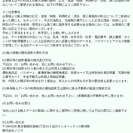
お客様又はその代理人が個人情報の開示、訂正・追加・削除、利用停止・消去、第三社提供の停
止についてご要望される場合は、以下の手順によりご請求下さい。
※ご注意事項
お客様より個人情報の訂正・追加・削除、利用停止・消去、第三者提供の停止についてご依頼が
あった際にも、セキュリティ、不正行為防止、法規制の遵守といった正当な理由・目的により、
特定のデータを保持・管理または第三者に提供等する必要がある場合においては、お客様のご要
望にお応えできない場合がございます。
予めご了承頂きますよう、何卒宜しくお願い申し上げます。
なお、データ保持の方法については、氏名・性別・生年月日・住所・電話番号・購入履歴・ポイ
ント付与使用履歴といった上記目的のために必要な特定のデータを、パスワードとアクセス制限
で管理している当社データベースにて保存する方法にて行います。
(1) 個人情報の開示請求の受付方法
[1] 開示等の請求書面の様式及び方法
下記(3)、[1]「お問い合わせ」先にお問い合わせ下さい。
[2] 開示等の請求を行う者の本人又は代理人の確認方法
運転免許証、パスポート、健康保険の被保険者証、在留カード又は特別永住者証明書、写真付個
人番号カード、年金手帳又は外国人登録証明書。
尚、代理人が開示等の求めを行う場合は、本人からの代理を示す旨の委任状も必要となります。
(2) 保有個人データの利用目的の通知請求又は開示に係る手数料の額及び徴収方法
下記(3)、[1]「お問い合わせ」先にお問い合わせ下さい。(実費程度の手数料を申し受けます)
(3) お問い合わせ窓口
当社における個人データの取扱いに関するご質問やご苦情に関しては下記の窓口にご連絡下さ
い。
[1] お問い合わせ
〒108-6230 東京都港区港南2丁目15-3 品川インターシティC棟30階
株式会社ノジマ