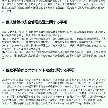
当社は、委託先が委託契約に反する個人情報の取扱いをしている場合であって、委託契約に基づ
き、速やかに当該取扱いを是正するように要請しても、合理的期間内にこれが是正されず、相当
措置の継続的な実施の確保が困難であると判断する場合は、委託先への個人情報の提供を停止い
たします。
4. 個人情報の安全管理措置に関する事項
(1)ノジマグループは、社員に対する教育啓蒙活動を実施するほか、個人情報を取り扱う部門にそ
れぞれ責任者を置き、個人情報の適切な管理に努めます。
(2)ノジマグループは、個人データの適正な取り扱いの確保のため、「組織的安全管理措置」「人
的安全管理措置」、「物理的安全管理措置」、「技術的安全管理措置」を講じてまいります。
(3)ノジマグループは、個人情報への不正なアクセスや漏えい、滅失、毀損等を防止するため、セ
キュリティのレベル向上に努めます。
(4)ノジマグループは、委託先との間で機密保持条項を含む委託契約を締結し、委託した個人情報
について、適切な取扱い及び保護を行わせるよう安全管理に必要かつ適切な監督を実施いたしま
す。
5. 他社事業者とのポイント連携に関する事項
2024 年 6 月 19 日よりノジマモバイル会員アプリ上で所定のお手続きをして頂く事で、ノジマモ
バイル会員アプリに、ｄポイントの各カードの情報を登録頂けるようになりました。それに伴
い、当社は d ポイントの提供事業者たる株式会社NTTドコモから、本プライバシーポリシー1.
（2）に規定する情報を取得・保有させていただきます。尚、ノジマモバイル会員アプリの利用
にあたり、ノジマグループ以外の事業者が提供するサービス（以下、「外部サービス」といいま
す）を利用する事が必要となる場合、およびノジマモバイル会員アプリを利用して外部サービス
を利用する場合には、別途当該事業者のd アカウント規約、d ポイントクラブ会員規約・d ポイ
ントクラブ特約を確認および同意したうえでノジマモバイル会員アプリをご利用ください。