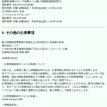
総務部/総務グループ法務チーム(個人情報保護相談窓口)
電話番号: 050-3116-1212(代表)
受付時間: 月曜~金曜(祝日、年末年始は除く) 10:00~16:00
[2] 苦情のお申し出先
ノジマカスタマーセンター
電話番号: 045-228-3546
受付時間: 月曜~金曜(祝日、年末年始は除く) 10:00~16:00
8. その他の公表事項
個人情報取扱事業者の名称および住所並びに代表者の氏名
株式会社ノジマ
〒108-6230 東京都港区港南2丁目15-3 品川インターシティC棟
代表執行役社長 野島 廣司
令和8年3月2日
・位置情報取得サービスの利用について
当社では、お客様に適した情報配信等のため、位置情報を取得するサービスを利用します。
本アプリのバックグラウンド時及び起動時に、当社が取得する利用者の同意を得たユーザーの位
置情報、端末の個体識別情報などの情報（以下「位置情報などの利用者情報」といいます）は、
当社から第三者へ提供を行う場合があります（下記ご参照下さい）。
位置情報などの利用者情報は、本アプリユーザー個人を識別することができない形式の情報であ
り、本サ ービスの利便性向上や統計分析を目的に利用されます。これらの情報が、ノジマグル
ープにおいて個人情報と連携される場合は、個人情報として取扱うものとします。
＜位置情報取得サービスの名称＞
Profile Passport SDK
＜情報送信先＞