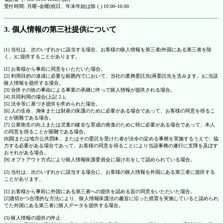
受付時間: 月曜~金曜(祝日、年末年始は除く) 10:00~16:00
3. 個人情報の第三社提供について
(1) 当社は、次のいずれかに該当する場合、お客様の個人情報を第三者(外国にある第三者を除
く。)に提供することがあります。
[1] お客様から事前に同意をいただいた場合。
[2] 利用目的の達成に必要な範囲内でにおいて、当社の業務委託先(再委託先を含みます。)に当該
個人情報を提供する場合。
[3] 合併その他の事由による事業の承継に伴って個人情報が提供される場合。
[4] 共同利用の場合(上記 2.)。
[5] 法令等に基づき提供を求められた場合。
[6] 人の生命、身体または財産の保護のために必要がある場合であって、お客様の同意を得るこ
とが困難である場合。
[7] 公衆衛生の向上または児童の健全な育成の推進のために特に必要がある場合であって、本人
の同意を得ることが困難である場合。
[8]国または地方公共団体、またはその委託を受けた者が法令の定める事務を実施するうえで、協
力する必要がある場合であって、お客様の同意を得ることにより当該事務の遂行に支障を及ぼす
おそれがある場合。
[9] オプトアウト方式により個人情報保護委員会に届け出をして認められている場合。
(2) 当社は、次のいずれかに該当する場合に、お客様の個人情報を外国にある第三者に提供する
ことがあります。
[1] お客様から事前に外国にある第三者への提供を認める旨の同意をいただいた場合。
[2]適切かつ合理的な方法により、個人情報保護法の趣旨に沿った措置を実施していると認められ
てた外国にある第三者に個人データを提供する場合。
(3) 個人情報の提供の停止