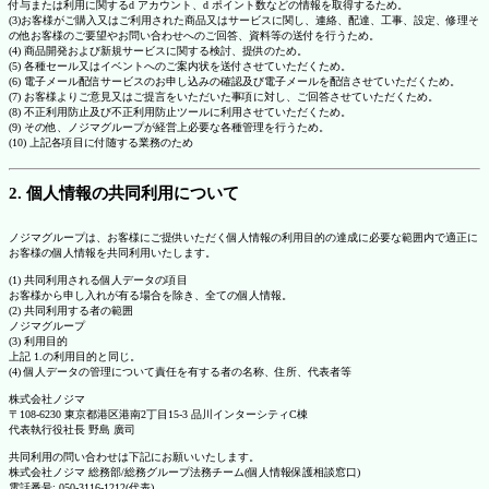
付与または利用に関するd アカウント、d ポイント数などの情報を取得するため。
(3)お客様がご購入又はご利用された商品又はサービスに関し、連絡、配達、工事、設定、修理そ
の他お客様のご要望やお問い合わせへのご回答、資料等の送付を行うため。
(4) 商品開発および新規サービスに関する検討、提供のため。
(5) 各種セール又はイベントへのご案内状を送付させていただくため。
(6) 電子メール配信サービスのお申し込みの確認及び電子メールを配信させていただくため。
(7) お客様よりご意見又はご提言をいただいた事項に対し、ご回答させていただくため。
(8) 不正利用防止及び不正利用防止ツールに利用させていただくため。
(9) その他、ノジマグループが経営上必要な各種管理を行うため。
(10) 上記各項目に付随する業務のため
2. 個人情報の共同利用について
ノジマグループは、お客様にご提供いただく個人情報の利用目的の達成に必要な範囲内で適正に
お客様の個人情報を共同利用いたします。
(1) 共同利用される個人データの項目
お客様から申し入れが有る場合を除き、全ての個人情報。
(2) 共同利用する者の範囲
ノジマグループ
(3) 利用目的
上記 1.の利用目的と同じ。
(4) 個人データの管理について責任を有する者の名称、住所、代表者等
株式会社ノジマ
〒108-6230 東京都港区港南2丁目15-3 品川インターシティC棟
代表執行役社長 野島 廣司
共同利用の問い合わせは下記にお願いいたします。
株式会社ノジマ 総務部/総務グループ法務チーム(個人情報保護相談窓口)
電話番号: 050-3116-1212(代表)