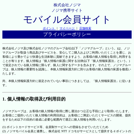
株式会社ノジマ
ノジマ携帯サイト
モバイル会員サイト
ポイント
｜
マイページ
｜
店舗検索
プライバシーポリシー
株式会社ノジマ及び株式会社ノジマのグループ会社(以下「ノジマグループ」という。)は、ノジ
マグループが取扱う商品及びサービスを、安心してご購入およびご利用いただくことを通じ、お
客様により豊かでより快適な生活体験に貢献できますよう、お客様の個人情報を取得し利用する
ことが有ります。個人情報は「個人情報の保護に関する法律(以下「個人情報保護法」という。)
で規定されている個人情報に限らず、個人に関するデータを含みます。その上で、ノジマグルー
プは、個人情報の重要性を認識し、本個人情報保護方針に則りお客様の個人情報の保護を徹底い
たします。
尚、本個人情報保護方針に規定されていない事項につきましては、「個人情報保護法」に従いま
す。
1. 個人情報の取得及び利用目的
ノジマグループは、お客様の個人情報の取得に際し適法かつ公正な手段により取得いたします。
お客様にご提供いただく個人情報の利用目的は、お客様にご満足いただくサービスの開発、提供
をするため以下の目的の達成に必要な範囲内で適正に個人情報を利用いたします。
(1) ポイントカードサービス等、会員制サービスへの登録をさせていただくため
(2) ノジマモバイル会員と連携し、株式会社 NTT ドコモがサービスとして提供する d ポイントの