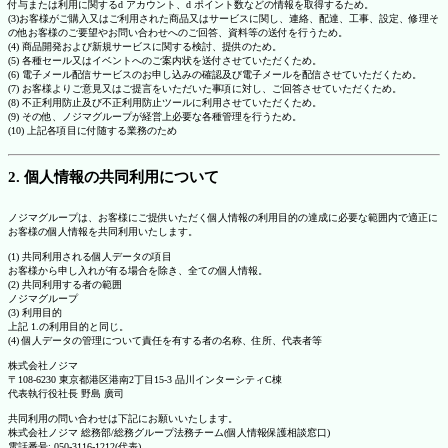
付与または利用に関するd アカウント、d ポイント数などの情報を取得するため。
(3)お客様がご購入又はご利用された商品又はサービスに関し、連絡、配達、工事、設定、修理そ
の他お客様のご要望やお問い合わせへのご回答、資料等の送付を行うため。
(4) 商品開発および新規サービスに関する検討、提供のため。
(5) 各種セール又はイベントへのご案内状を送付させていただくため。
(6) 電子メール配信サービスのお申し込みの確認及び電子メールを配信させていただくため。
(7) お客様よりご意見又はご提言をいただいた事項に対し、ご回答させていただくため。
(8) 不正利用防止及び不正利用防止ツールに利用させていただくため。
(9) その他、ノジマグループが経営上必要な各種管理を行うため。
(10) 上記各項目に付随する業務のため
2. 個人情報の共同利用について
ノジマグループは、お客様にご提供いただく個人情報の利用目的の達成に必要な範囲内で適正に
お客様の個人情報を共同利用いたします。
(1) 共同利用される個人データの項目
お客様から申し入れが有る場合を除き、全ての個人情報。
(2) 共同利用する者の範囲
ノジマグループ
(3) 利用目的
上記 1.の利用目的と同じ。
(4) 個人データの管理について責任を有する者の名称、住所、代表者等
株式会社ノジマ
〒108-6230 東京都港区港南2丁目15-3 品川インターシティC棟
代表執行役社長 野島 廣司
共同利用の問い合わせは下記にお願いいたします。
株式会社ノジマ 総務部/総務グループ法務チーム(個人情報保護相談窓口)
電話番号: 050-3116-1212(代表)