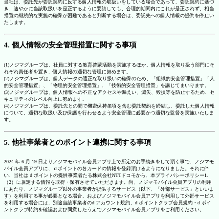
当社は、委託先が委託契約に反する個人情報の取扱いをしている場合であって、委託契約に基づ
き、速やかに当該取扱いを是正するように要請しても、合理的期間内にこれが是正されず、相当
措置の継続的な実施の確保が困難であると判断する場合は、委託先への個人情報の提供を停止い
たします。
4. 個人情報の安全管理措置に関する事項
(1)ノジマグループは、社員に対する教育啓蒙活動を実施するほか、個人情報を取り扱う部門にそ
れぞれ責任者を置き、個人情報の適切な管理に努めます。
(2)ノジマグループは、個人データの適正な取り扱いの確保のため、「組織的安全管理措置」「人
的安全管理措置」、「物理的安全管理措置」、「技術的安全管理措置」を講じてまいります。
(3)ノジマグループは、個人情報への不正なアクセスや漏えい、滅失、毀損等を防止するため、セ
キュリティのレベル向上に努めます。
(4)ノジマグループは、委託先との間で機密保持条項を含む委託契約を締結し、委託した個人情報
について、適切な取扱い及び保護を行わせるよう安全管理に必要かつ適切な監督を実施いたしま
す。
5. 他社事業者とのポイント連携に関する事項
2024 年 6 月 19 日よりノジマモバイル会員アプリ上で所定のお手続きをして頂く事で、ノジマモ
バイル会員アプリに、ｄポイントの各カードの情報を登録頂けるようになりました。それに伴
い、当社は d ポイントの提供事業者たる株式会社NTTドコモから、本プライバシーポリシー1.
（2）に規定する情報を取得・保有させていただきます。尚、ノジマモバイル会員アプリの利用
にあたり、ノジマグループ以外の事業者が提供するサービス（以下、「外部サービス」といいま
す）を利用する事が必要となる場合、およびノジマモバイル会員アプリを利用して外部サービス
を利用する場合には、別途当該事業者のd アカウント規約、d ポイントクラブ会員規約・d ポイ
ントクラブ特約を確認および同意したうえでノジマモバイル会員アプリをご利用ください。