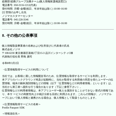
総務部/総務グループ法務チーム(個人情報保護相談窓口)
電話番号: 050-3116-1212(代表)
受付時間: 月曜~金曜(祝日、年末年始は除く) 10:00~16:00
[2] 苦情のお申し出先
ノジマカスタマーセンター
電話番号: 045-228-3546
受付時間: 月曜~金曜(祝日、年末年始は除く) 10:00~16:00
8. その他の公表事項
個人情報取扱事業者の名称および住所並びに代表者の氏名
株式会社ノジマ
〒108-6230 東京都港区港南2丁目15-3 品川インターシティC棟
代表執行役社長 野島 廣司
令和8年3月2日
・位置情報取得サービスの利用について
当社では、お客様に適した情報配信等のため、位置情報を取得するサービスを利用します。
本アプリのバックグラウンド時及び起動時に、当社が取得する利用者の同意を得たユーザーの位
置情報、端末の個体識別情報などの情報（以下「位置情報などの利用者情報」といいます）は、
当社から第三者へ提供を行う場合があります（下記ご参照下さい）。
位置情報などの利用者情報は、本アプリユーザー個人を識別することができない形式の情報であ
り、本サ ービスの利便性向上や統計分析を目的に利用されます。これらの情報が、ノジマグル
ープにおいて個人情報と連携される場合は、個人情報として取扱うものとします。
＜位置情報取得サービスの名称＞
Profile Passport SDK
＜情報送信先＞