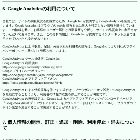
6. Google Analyticsの利用について
当社では、サイトの閲覧状況を把握するため、Google Inc.が提供する Google Analyticsを使用して
います。Google Analytics はブラウザの cookie 情報を元に個人を特定しない情報を取得していま
す。この情報を元に、お客様のユーザー属性と行動履歴を分析し、サイトの品質向上に利用させ
ていただいております。また、この分析情報は、Google Inc.が提供するインターネット広告で使
用させていただく場合があります。
Google Analytics により収集、記録、分析された利用者の情報は、GoogleInc.により同社のプライ
バシーポリシーに基づいて管理されています。
Google Analytics ツール提供者: Google Inc.
Google Analytics 利用規約:
http://www.google.com/analytics/terms/jp.html
Google プライバシーポリシー:
http://www.google.com/intl/ja/policies/privacy/partners/
Google Analytics オプトアウトアドオン:
https://tools.google.com/dlpage/gaoptout?hl=ja
Google Analytics による情報収集を停止する場合は、ブラウザのアドオン設定で Google Analytics
を無効にすることにより、利用者の情報の収集を停止することが可能です。
Google Analytics の無効設定は、Google によるオプトアウトアドオンのダウンロードページで
「GoogleAnalyticsオプトアウトアドオン」をダウンロードおよびインストールし、ブラウザのア
ドオン設定を変更することで実施することができます。
7. 個人情報の開示、訂正・追加・削除、利用停止・消去につい
て