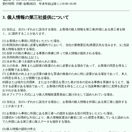
受付時間: 月曜~金曜(祝日、年末年始は除く) 10:00~16:00
3. 個人情報の第三社提供について
(1) 当社は、次のいずれかに該当する場合、お客様の個人情報を第三者(外国にある第三者を除
く。)に提供することがあります。
[1] お客様から事前に同意をいただいた場合。
[2] 利用目的の達成に必要な範囲内でにおいて、当社の業務委託先(再委託先を含みます。)に当該
個人情報を提供する場合。
[3] 合併その他の事由による事業の承継に伴って個人情報が提供される場合。
[4] 共同利用の場合(上記 2.)。
[5] 法令等に基づき提供を求められた場合。
[6] 人の生命、身体または財産の保護のために必要がある場合であって、お客様の同意を得るこ
とが困難である場合。
[7] 公衆衛生の向上または児童の健全な育成の推進のために特に必要がある場合であって、本人
の同意を得ることが困難である場合。
[8]国または地方公共団体、またはその委託を受けた者が法令の定める事務を実施するうえで、協
力する必要がある場合であって、お客様の同意を得ることにより当該事務の遂行に支障を及ぼす
おそれがある場合。
[9] オプトアウト方式により個人情報保護委員会に届け出をして認められている場合。
(2) 当社は、次のいずれかに該当する場合に、お客様の個人情報を外国にある第三者に提供する
ことがあります。
[1] お客様から事前に外国にある第三者への提供を認める旨の同意をいただいた場合。
[2]適切かつ合理的な方法により、個人情報保護法の趣旨に沿った措置を実施していると認められ
てた外国にある第三者に個人データを提供する場合。
(3) 個人情報の提供の停止