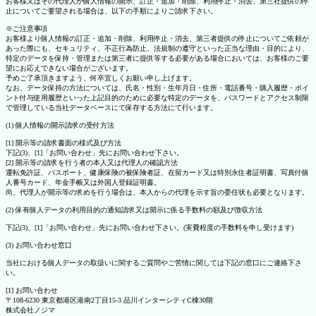
お客様又はその代理人が個人情報の開示、訂正・追加・削除、利用停止・消去、第三社提供の停
止についてご要望される場合は、以下の手順によりご請求下さい。
※ご注意事項
お客様より個人情報の訂正・追加・削除、利用停止・消去、第三者提供の停止についてご依頼が
あった際にも、セキュリティ、不正行為防止、法規制の遵守といった正当な理由・目的により、
特定のデータを保持・管理または第三者に提供等する必要がある場合においては、お客様のご要
望にお応えできない場合がございます。
予めご了承頂きますよう、何卒宜しくお願い申し上げます。
なお、データ保持の方法については、氏名・性別・生年月日・住所・電話番号・購入履歴・ポイ
ント付与使用履歴といった上記目的のために必要な特定のデータを、パスワードとアクセス制限
で管理している当社データベースにて保存する方法にて行います。
(1) 個人情報の開示請求の受付方法
[1] 開示等の請求書面の様式及び方法
下記(3)、[1]「お問い合わせ」先にお問い合わせ下さい。
[2] 開示等の請求を行う者の本人又は代理人の確認方法
運転免許証、パスポート、健康保険の被保険者証、在留カード又は特別永住者証明書、写真付個
人番号カード、年金手帳又は外国人登録証明書。
尚、代理人が開示等の求めを行う場合は、本人からの代理を示す旨の委任状も必要となります。
(2) 保有個人データの利用目的の通知請求又は開示に係る手数料の額及び徴収方法
下記(3)、[1]「お問い合わせ」先にお問い合わせ下さい。(実費程度の手数料を申し受けます)
(3) お問い合わせ窓口
当社における個人データの取扱いに関するご質問やご苦情に関しては下記の窓口にご連絡下さ
い。
[1] お問い合わせ
〒108-6230 東京都港区港南2丁目15-3 品川インターシティC棟30階
株式会社ノジマ