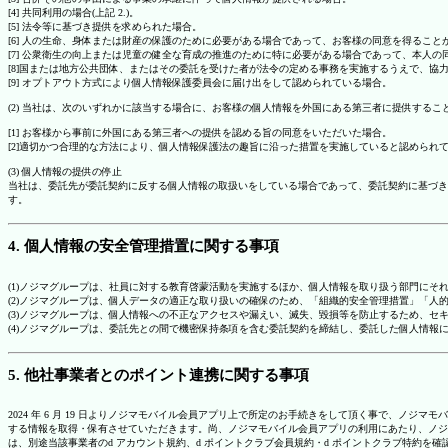
[4] 共同利用の場合(上記 2.)。
[5] 法令等に基づき提供を求められた場合。
[6] 人の生命、身体または財産の保護のために必要がある場合であって、お客様の同意を得ること
[7] 公衆衛生の向上または児童の健全な育成の推進のために特に必要がある場合であって、本人
[8]国または地方公共団体、またはその委託を受けた者が法令の定める事務を実施するうえで、
[9] オプトアウト方式により個人情報保護委員会に届け出をして認められている場合。
(2) 当社は、次のいずれかに該当する場合に、お客様の個人情報を外国にある第三者に提供するこ
[1] お客様から事前に外国にある第三者への提供を認める旨の同意をいただいた場合。
[2]適切かつ合理的な方法により、個人情報保護法の趣旨に沿った措置を実施していると認められ
(3) 個人情報の提供の停止
当社は、委託先が委託契約に反する個人情報の取扱いをしている場合であって、委託契約に基づき
す。
4. 個人情報の安全管理措置に関する事項
(1)ノジマグループは、社員に対する教育啓蒙活動を実施するほか、個人情報を取り扱う部門にそ
(2)ノジマグループは、個人データの適正な取り扱いの確保のため、「組織的安全管理措置」「
(3)ノジマグループは、個人情報への不正なアクセスや漏えい、滅失、毀損等を防止するため、セ
(4)ノジマグループは、委託先との間で機密保持条項を含む委託契約を締結し、委託した個人情
5. 他社事業者とのポイント連携に関する事項
2024 年 6 月 19 日よりノジマモバイル会員アプリ上で所定のお手続きをして頂く事で、ノ
する情報を取得・保有させていただきます。尚、ノジマモバイル会員アプリの利用にあたり、ノジ
は、別途当該事業者のd アカウント規約、d ポイントクラブ会員規約・d ポイントクラブ特約を