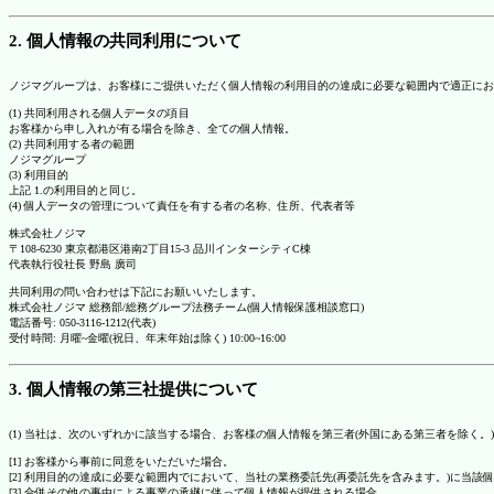
2. 個人情報の共同利用について
ノジマグループは、お客様にご提供いただく個人情報の利用目的の達成に必要な範囲内で適正にお
(1) 共同利用される個人データの項目
お客様から申し入れが有る場合を除き、全ての個人情報。
(2) 共同利用する者の範囲
ノジマグループ
(3) 利用目的
上記 1.の利用目的と同じ。
(4) 個人データの管理について責任を有する者の名称、住所、代表者等
株式会社ノジマ
〒108-6230 東京都港区港南2丁目15-3 品川インターシティC棟
代表執行役社長 野島 廣司
共同利用の問い合わせは下記にお願いいたします。
株式会社ノジマ 総務部/総務グループ法務チーム(個人情報保護相談窓口)
電話番号: 050-3116-1212(代表)
受付時間: 月曜~金曜(祝日、年末年始は除く) 10:00~16:00
3. 個人情報の第三社提供について
(1) 当社は、次のいずれかに該当する場合、お客様の個人情報を第三者(外国にある第三者を除く。
[1] お客様から事前に同意をいただいた場合。
[2] 利用目的の達成に必要な範囲内でにおいて、当社の業務委託先(再委託先を含みます。)に当該
[3] 合併その他の事由による事業の承継に伴って個人情報が提供される場合。