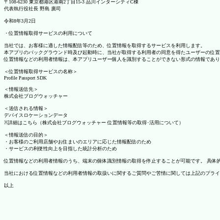
〒108-6230 東京都港区港南2丁目15-3 品川インターシティC棟
代表執行役社長 野島 廣司
令和8年3月2日
・位置情報取得サービスの利用について
当社では、お客様に適した情報配信等のため、位置情報を取得するサービスを利用します。
本アプリのバックグラウンド時及び起動時に、当社が取得する利用者の同意を得たユーザーの位置
位置情報などの利用者情報は、本アプリユーザー個人を識別することができない形式の情報であり
＜位置情報取得サービスの名称＞
Profile Passport SDK
＜情報送信先＞
株式会社ブログウォッチャー
＜送信される情報＞
デバイスロケーションデータ
※詳細はこちら（株式会社ブログウォッチャー 位置情報等の取得･活用について）
＜情報送信の目的＞
・お客様のご利用店舗やお住まいのエリアに応じた情報配信のため
・サービスの利便性向上を目指した統計分析のため
位置情報などの利用者情報のうち、端末の個体識別情報の取得を停止することが可能です。 具体的な設定
当社における位置情報などの利用者情報の取扱いに関するご質問やご苦情に関しては上記のプライ
以上