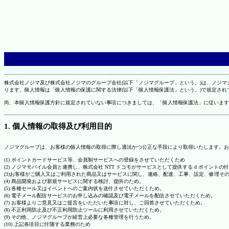
株式会社ノジマ及び株式会社ノジマのグループ会社(以下「ノジマグループ」という。)は、ノジ
ります。個人情報は「個人情報の保護に関する法律(以下「個人情報保護法」という。)で規定さ
尚、本個人情報保護方針に規定されていない事項につきましては、「個人情報保護法」に従います
1. 個人情報の取得及び利用目的
ノジマグループは、お客様の個人情報の取得に際し適法かつ公正な手段により取得いたします。お
(1) ポイントカードサービス等、会員制サービスへの登録をさせていただくため
(2) ノジマモバイル会員と連携し、株式会社 NTT ドコモがサービスとして提供する d ポイント
(3)お客様がご購入又はご利用された商品又はサービスに関し、連絡、配達、工事、設定、修理そ
(4) 商品開発および新規サービスに関する検討、提供のため。
(5) 各種セール又はイベントへのご案内状を送付させていただくため。
(6) 電子メール配信サービスのお申し込みの確認及び電子メールを配信させていただくため。
(7) お客様よりご意見又はご提言をいただいた事項に対し、ご回答させていただくため。
(8) 不正利用防止及び不正利用防止ツールに利用させていただくため。
(9) その他、ノジマグループが経営上必要な各種管理を行うため。
(10) 上記各項目に付随する業務のため