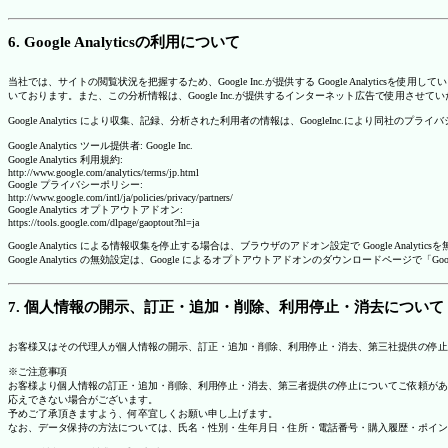
6. Google Analyticsの利用について
当社では、サイトの閲覧状況を把握するため、Google Inc.が提供する Google Analytics
いております。また、この分析情報は、Google Inc.が提供するインターネット広告で使用させて
Google Analytics により収集、記録、分析された利用者の情報は、GoogleInc.により同社
Google Analytics ツール提供者: Google Inc.
Google Analytics 利用規約:
http://www.google.com/analytics/terms/jp.html
Google プライバシーポリシー:
http://www.google.com/intl/ja/policies/privacy/partners/
Google Analytics オプトアウトアドオン:
https://tools.google.com/dlpage/gaoptout?hl=ja
Google Analytics による情報収集を停止する場合は、ブラウザのアドオン設定で Google An
Google Analytics の無効設定は、Google によるオプトアウトアドオンのダウンロードペ
7. 個人情報の開示、訂正・追加・削除、利用停止・消去について
お客様又はその代理人が個人情報の開示、訂正・追加・削除、利用停止・消去、第三社提供の停止
※ご注意事項
お客様より個人情報の訂正・追加・削除、利用停止・消去、第三者提供の停止についてご依頼があ
応えできない場合がございます。
予めご了承頂きますよう、何卒宜しくお願い申し上げます。
なお、データ保持の方法については、氏名・性別・生年月日・住所・電話番号・購入履歴・ポイン