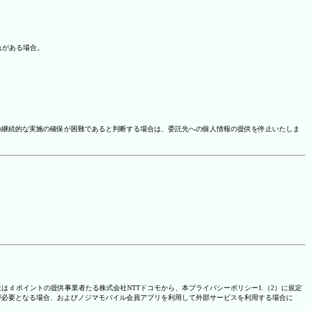
れがある場合。
の継続的な実施の確保が困難であると判断する場合は、委託先への個人情報の提供を停止いたしま
は d ポイントの提供事業者たる株式会社NTTドコモから、本プライバシーポリシー1.（2）に規定
が必要となる場合、およびノジマモバイル会員アプリを利用して外部サービスを利用する場合に