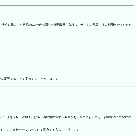
を取得しています。この情報を元に、お客様のユーザー属性と行動履歴を分析し、サイトの品質向上に利用させていただ
ドオン設定を変更することで実施することができます。
のデータを保持・管理または第三者に提供等する必要がある場合においては、お客様のご要望にお
理している当社データベースにて保存する方法にて行います。