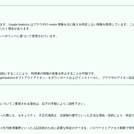
を使用しています。Google Analytics はブラウザの cookie 情報を元に個人を特定しない情報
いただく場合があります。
のプライバシーポリシーに基づいて管理されています。
alyticsを無効にすることにより、利用者の情報の収集を停止することが可能です。
ージで「GoogleAnalyticsオプトアウトアドオン」をダウンロードおよびインストールし、ブラウザのア
についてご要望される場合は、以下の手順によりご請求下さい。
った際にも、セキュリティ、不正行為防止、法規制の遵守といった正当な理由・目的により、特定
ト付与使用履歴といった上記目的のために必要な特定のデータを、パスワードとアクセス制限で管