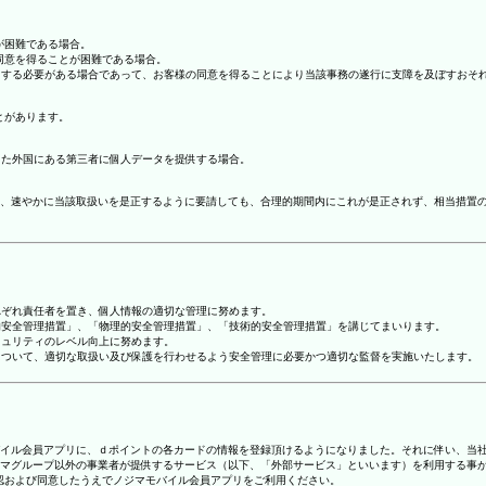
が困難である場合。
の同意を得ることが困難である場合。
協力する必要がある場合であって、お客様の同意を得ることにより当該事務の遂行に支障を及ぼすおそ
とがあります。
てた外国にある第三者に個人データを提供する場合。
、速やかに当該取扱いを是正するように要請しても、合理的期間内にこれが是正されず、相当措置
れぞれ責任者を置き、個人情報の適切な管理に努めます。
人的安全管理措置」、「物理的安全管理措置」、「技術的安全管理措置」を講じてまいります。
キュリティのレベル向上に努めます。
報について、適切な取扱い及び保護を行わせるよう安全管理に必要かつ適切な監督を実施いたします。
ジマモバイル会員アプリに、ｄポイントの各カードの情報を登録頂けるようになりました。それに伴い、当社
マグループ以外の事業者が提供するサービス（以下、「外部サービス」といいます）を利用する事
確認および同意したうえでノジマモバイル会員アプリをご利用ください。