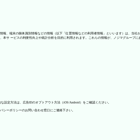
情報、端末の個体識別情報などの情報（以下「位置情報などの利用者情報」といいます）は、当社
、本サ ービスの利便性向上や統計分析を目的に利用されます。これらの情報が、ノジマグループに
方法は、広告IDのオプトアウト方法（iOS/Android）をご確認ください。
バシーポリシーのお問い合わせ窓口にご連絡下さい。