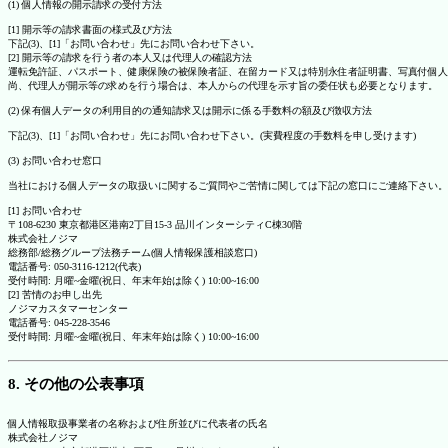
(1) 個人情報の開示請求の受付方法
[1] 開示等の請求書面の様式及び方法
下記(3)、[1]「お問い合わせ」先にお問い合わせ下さい。
[2] 開示等の請求を行う者の本人又は代理人の確認方法
運転免許証、パスポート、健康保険の被保険者証、在留カード又は特別永住者証明書、写真付個人
尚、代理人が開示等の求めを行う場合は、本人からの代理を示す旨の委任状も必要となります。
(2) 保有個人データの利用目的の通知請求又は開示に係る手数料の額及び徴収方法
下記(3)、[1]「お問い合わせ」先にお問い合わせ下さい。(実費程度の手数料を申し受けます)
(3) お問い合わせ窓口
当社における個人データの取扱いに関するご質問やご苦情に関しては下記の窓口にご連絡下さい。
[1] お問い合わせ
〒108-6230 東京都港区港南2丁目15-3 品川インターシティC棟30階
株式会社ノジマ
総務部/総務グループ法務チーム(個人情報保護相談窓口)
電話番号: 050-3116-1212(代表)
受付時間: 月曜~金曜(祝日、年末年始は除く) 10:00~16:00
[2] 苦情のお申し出先
ノジマカスタマーセンター
電話番号: 045-228-3546
受付時間: 月曜~金曜(祝日、年末年始は除く) 10:00~16:00
8. その他の公表事項
個人情報取扱事業者の名称および住所並びに代表者の氏名
株式会社ノジマ