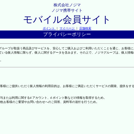
株式会社ノジマ
ノジマ携帯サイト
モバイル会員サイト
ポイント
｜
マイページ
｜
店舗検索
プライバシーポリシー
マグループが取扱う商品及びサービスを、安心してご購入およびご利用いただくことを通じ、お客様
れている個人情報に限らず、個人に関するデータを含みます。その上で、ノジマグループは、個人情
。
客様にご提供いただく個人情報の利用目的は、お客様にご満足いただくサービスの開発、提供をす
の付与または利用に関するd アカウント、d ポイント数などの情報を取得するため。
の他お客様のご要望やお問い合わせへのご回答、資料等の送付を行うため。