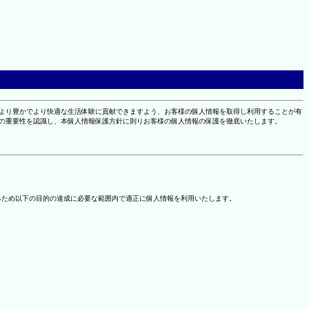
により豊かでより快適な生活体験に貢献できますよう、お客様の個人情報を取得し利用することが有
報の重要性を認識し、本個人情報保護方針に則りお客様の個人情報の保護を徹底いたします。
るため以下の目的の達成に必要な範囲内で適正に個人情報を利用いたします。