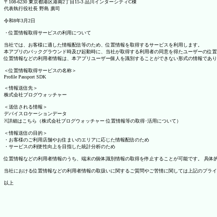
〒108-6230 東京都港区港南2丁目15-3 品川インターシティC棟
代表執行役社長 野島 廣司
令和8年3月2日
・位置情報取得サービスの利用について
当社では、お客様に適した情報配信等のため、位置情報を取得するサービスを利用します。
本アプリのバックグラウンド時及び起動時に、当社が取得する利用者の同意を得たユーザーの位置
位置情報などの利用者情報は、本アプリユーザー個人を識別することができない形式の情報であり
＜位置情報取得サービスの名称＞
Profile Passport SDK
＜情報送信先＞
株式会社ブログウォッチャー
＜送信される情報＞
デバイスロケーションデータ
※詳細はこちら（株式会社ブログウォッチャー 位置情報等の取得･活用について）
＜情報送信の目的＞
・お客様のご利用店舗やお住まいのエリアに応じた情報配信のため
・サービスの利便性向上を目指した統計分析のため
位置情報などの利用者情報のうち、端末の個体識別情報の取得を停止することが可能です。 具体的な設定
当社における位置情報などの利用者情報の取扱いに関するご質問やご苦情に関しては上記のプライ
以上