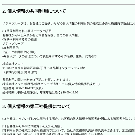
2. 個人情報の共同利用について
ノジマグループは、お客様にご提供いただく個人情報の利用目的の達成に必要な範囲内で適正にお
(1) 共同利用される個人データの項目
お客様から申し入れが有る場合を除き、全ての個人情報。
(2) 共同利用する者の範囲
ノジマグループ
(3) 利用目的
上記 1.の利用目的と同じ。
(4) 個人データの管理について責任を有する者の名称、住所、代表者等
株式会社ノジマ
〒108-6230 東京都港区港南2丁目15-3 品川インターシティC棟
代表執行役社長 野島 廣司
共同利用の問い合わせは下記にお願いいたします。
株式会社ノジマ 総務部/総務グループ法務チーム(個人情報保護相談窓口)
電話番号: 050-3116-1212(代表)
受付時間: 月曜~金曜(祝日、年末年始は除く) 10:00~16:00
3. 個人情報の第三社提供について
(1) 当社は、次のいずれかに該当する場合、お客様の個人情報を第三者(外国にある第三者を除く。
[1] お客様から事前に同意をいただいた場合。
[2] 利用目的の達成に必要な範囲内でにおいて、当社の業務委託先(再委託先を含みます。)に当該
[3] 合併その他の事由による事業の承継に伴って個人情報が提供される場合。