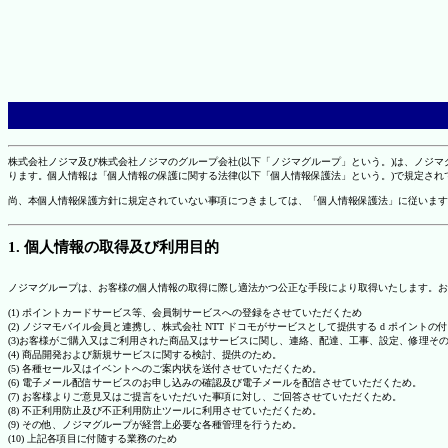
株式会社ノジマ及び株式会社ノジマのグループ会社(以下「ノジマグループ」という。)は、ノジ
ります。個人情報は「個人情報の保護に関する法律(以下「個人情報保護法」という。)で規定さ
尚、本個人情報保護方針に規定されていない事項につきましては、「個人情報保護法」に従います
1. 個人情報の取得及び利用目的
ノジマグループは、お客様の個人情報の取得に際し適法かつ公正な手段により取得いたします。お
(1) ポイントカードサービス等、会員制サービスへの登録をさせていただくため
(2) ノジマモバイル会員と連携し、株式会社 NTT ドコモがサービスとして提供する d ポイント
(3)お客様がご購入又はご利用された商品又はサービスに関し、連絡、配達、工事、設定、修理そ
(4) 商品開発および新規サービスに関する検討、提供のため。
(5) 各種セール又はイベントへのご案内状を送付させていただくため。
(6) 電子メール配信サービスのお申し込みの確認及び電子メールを配信させていただくため。
(7) お客様よりご意見又はご提言をいただいた事項に対し、ご回答させていただくため。
(8) 不正利用防止及び不正利用防止ツールに利用させていただくため。
(9) その他、ノジマグループが経営上必要な各種管理を行うため。
(10) 上記各項目に付随する業務のため