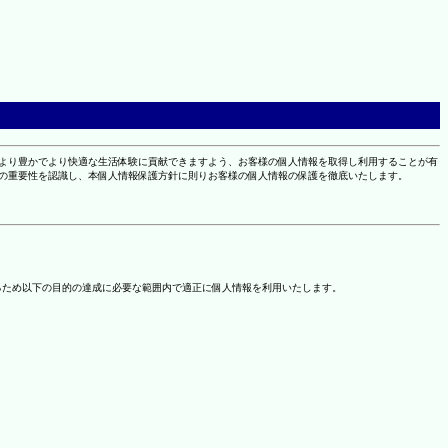
により豊かでより快適な生活体験に貢献できますよう、お客様の個人情報を取得し利用することが有
報の重要性を認識し、本個人情報保護方針に則りお客様の個人情報の保護を徹底いたします。
るため以下の目的の達成に必要な範囲内で適正に個人情報を利用いたします。