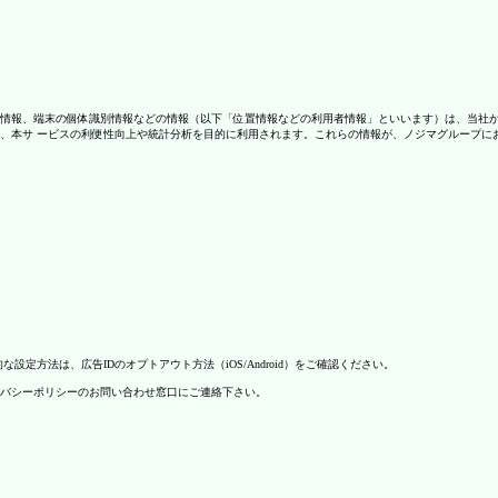
情報、端末の個体識別情報などの情報（以下「位置情報などの利用者情報」といいます）は、当社
、本サ ービスの利便性向上や統計分析を目的に利用されます。これらの情報が、ノジマグループに
方法は、広告IDのオプトアウト方法（iOS/Android）をご確認ください。
バシーポリシーのお問い合わせ窓口にご連絡下さい。