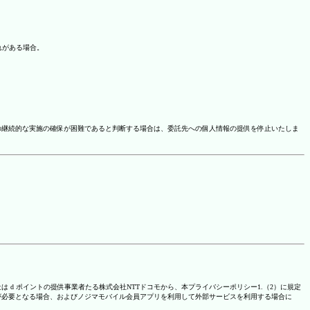
れがある場合。
の継続的な実施の確保が困難であると判断する場合は、委託先への個人情報の提供を停止いたしま
は d ポイントの提供事業者たる株式会社NTTドコモから、本プライバシーポリシー1.（2）に規定
が必要となる場合、およびノジマモバイル会員アプリを利用して外部サービスを利用する場合に