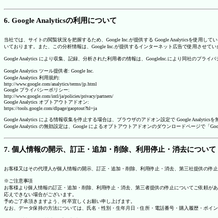
6. Google Analyticsの利用について
当社では、サイトの閲覧状況を把握するため、Google Inc.が提供する Google Analytics
いております。また、この分析情報は、Google Inc.が提供するインターネット広告で使用させて
Google Analytics により収集、記録、分析された利用者の情報は、GoogleInc.により同社
Google Analytics ツール提供者: Google Inc.
Google Analytics 利用規約:
http://www.google.com/analytics/terms/jp.html
Google プライバシーポリシー:
http://www.google.com/intl/ja/policies/privacy/partners/
Google Analytics オプトアウトアドオン:
https://tools.google.com/dlpage/gaoptout?hl=ja
Google Analytics による情報収集を停止する場合は、ブラウザのアドオン設定で Google An
Google Analytics の無効設定は、Google によるオプトアウトアドオンのダウンロードペ
7. 個人情報の開示、訂正・追加・削除、利用停止・消去について
お客様又はその代理人が個人情報の開示、訂正・追加・削除、利用停止・消去、第三社提供の停止
※ご注意事項
お客様より個人情報の訂正・追加・削除、利用停止・消去、第三者提供の停止についてご依頼があ
応えできない場合がございます。
予めご了承頂きますよう、何卒宜しくお願い申し上げます。
なお、データ保持の方法については、氏名・性別・生年月日・住所・電話番号・購入履歴・ポイン