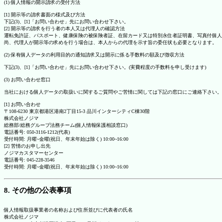
(1) 個人情報の開示請求の受付方法
[1] 開示等の請求書面の様式及び方法
下記(3)、[1]「お問い合わせ」先にお問い合わせ下さい。
[2] 開示等の請求を行う者の本人又は代理人の確認方法
運転免許証、パスポート、健康保険の被保険者証、在留カード又は特別永住者証明書、写真付個人
尚、代理人が開示等の求めを行う場合は、本人からの代理を示す旨の委任状も必要となります。
(2) 保有個人データの利用目的の通知請求又は開示に係る手数料の額及び徴収方法
下記(3)、[1]「お問い合わせ」先にお問い合わせ下さい。(実費程度の手数料を申し受けます)
(3) お問い合わせ窓口
当社における個人データの取扱いに関するご質問やご苦情に関しては下記の窓口にご連絡下さい。
[1] お問い合わせ
〒108-6230 東京都港区港南2丁目15-3 品川インターシティC棟30階
株式会社ノジマ
総務部/総務グループ法務チーム(個人情報保護相談窓口)
電話番号: 050-3116-1212(代表)
受付時間: 月曜~金曜(祝日、年末年始は除く) 10:00~16:00
[2] 苦情のお申し出先
ノジマカスタマーセンター
電話番号: 045-228-3546
受付時間: 月曜~金曜(祝日、年末年始は除く) 10:00~16:00
8. その他の公表事項
個人情報取扱事業者の名称および住所並びに代表者の氏名
株式会社ノジマ