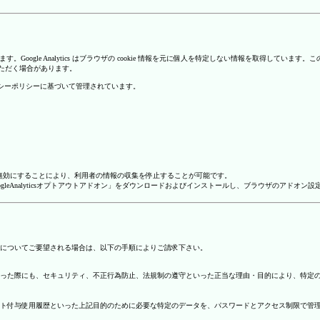
を使用しています。Google Analytics はブラウザの cookie 情報を元に個人を特定しない情報
いただく場合があります。
のプライバシーポリシーに基づいて管理されています。
alyticsを無効にすることにより、利用者の情報の収集を停止することが可能です。
ージで「GoogleAnalyticsオプトアウトアドオン」をダウンロードおよびインストールし、ブラウザのア
についてご要望される場合は、以下の手順によりご請求下さい。
った際にも、セキュリティ、不正行為防止、法規制の遵守といった正当な理由・目的により、特定
ト付与使用履歴といった上記目的のために必要な特定のデータを、パスワードとアクセス制限で管