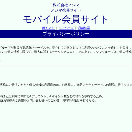
株式会社ノジマ
ノジマ携帯サイト
モバイル会員サイト
ポイント
｜
マイページ
｜
店舗検索
プライバシーポリシー
マグループが取扱う商品及びサービスを、安心してご購入およびご利用いただくことを通じ、お客様
れている個人情報に限らず、個人に関するデータを含みます。その上で、ノジマグループは、個人情
。
客様にご提供いただく個人情報の利用目的は、お客様にご満足いただくサービスの開発、提供をす
の付与または利用に関するd アカウント、d ポイント数などの情報を取得するため。
の他お客様のご要望やお問い合わせへのご回答、資料等の送付を行うため。