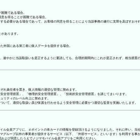
が困難である場合。
の同意を得ることが困難である場合。
協力する必要がある場合であって、お客様の同意を得ることにより当該事務の遂行に支障を及ぼすおそ
とがあります。
てた外国にある第三者に個人データを提供する場合。
、速やかに当該取扱いを是正するように要請しても、合理的期間内にこれが是正されず、相当措置
れぞれ責任者を置き、個人情報の適切な管理に努めます。
人的安全管理措置」、「物理的安全管理措置」、「技術的安全管理措置」を講じてまいります。
キュリティのレベル向上に努めます。
報について、適切な取扱い及び保護を行わせるよう安全管理に必要かつ適切な監督を実施いたします。
ジマモバイル会員アプリに、ｄポイントの各カードの情報を登録頂けるようになりました。それに伴い、当社
マグループ以外の事業者が提供するサービス（以下、「外部サービス」といいます）を利用する事
確認および同意したうえでノジマモバイル会員アプリをご利用ください。