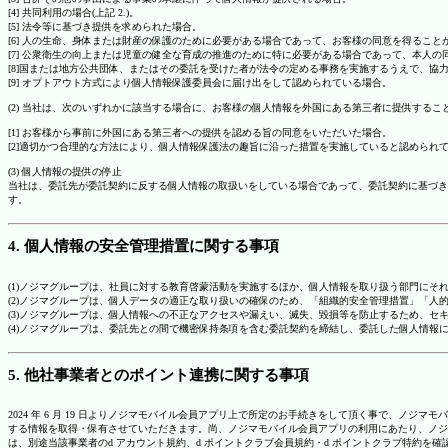
[4] 共同利用の場合(上記 2.)。
[5] 法令等に基づき提供を求められた場合。
[6] 人の生命、身体または財産の保護のために必要がある場合であって、お客様の同意を得ること
[7] 公衆衛生の向上または児童の健全な育成の推進のために特に必要がある場合であって、本人
[8]国または地方公共団体、またはその委託を受けた者が法令の定める事務を実施するうえで、
[9] オプトアウト方式により個人情報保護委員会に届け出をして認められている場合。
(2) 当社は、次のいずれかに該当する場合に、お客様の個人情報を外国にある第三者に提供するこ
[1] お客様から事前に外国にある第三者への提供を認める旨の同意をいただいた場合。
[2]適切かつ合理的な方法により、個人情報保護法の趣旨に沿った措置を実施していると認められ
(3) 個人情報の提供の停止
当社は、委託先が委託契約に反する個人情報の取扱いをしている場合であって、委託契約に基づき
す。
4. 個人情報の安全管理措置に関する事項
(1)ノジマグループは、社員に対する教育啓蒙活動を実施するほか、個人情報を取り扱う部門にそ
(2)ノジマグループは、個人データの適正な取り扱いの確保のため、「組織的安全管理措置」「
(3)ノジマグループは、個人情報への不正なアクセスや漏えい、滅失、毀損等を防止するため、セ
(4)ノジマグループは、委託先との間で機密保持条項を含む委託契約を締結し、委託した個人情
5. 他社事業者とのポイント連携に関する事項
2024 年 6 月 19 日よりノジマモバイル会員アプリ上で所定のお手続きをして頂く事で、ノ
する情報を取得・保有させていただきます。尚、ノジマモバイル会員アプリの利用にあたり、ノジ
は、別途当該事業者のd アカウント規約、d ポイントクラブ会員規約・d ポイントクラブ特約を