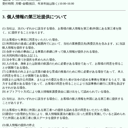
受付時間: 月曜~金曜(祝日、年末年始は除く) 10:00~16:00
3. 個人情報の第三社提供について
(1) 当社は、次のいずれかに該当する場合、お客様の個人情報を第三者(外国にある第三者を除
く。)に提供することがあります。
[1] お客様から事前に同意をいただいた場合。
[2] 利用目的の達成に必要な範囲内でにおいて、当社の業務委託先(再委託先を含みます。)に当該
個人情報を提供する場合。
[3] 合併その他の事由による事業の承継に伴って個人情報が提供される場合。
[4] 共同利用の場合(上記 2.)。
[5] 法令等に基づき提供を求められた場合。
[6] 人の生命、身体または財産の保護のために必要がある場合であって、お客様の同意を得るこ
とが困難である場合。
[7] 公衆衛生の向上または児童の健全な育成の推進のために特に必要がある場合であって、本人
の同意を得ることが困難である場合。
[8]国または地方公共団体、またはその委託を受けた者が法令の定める事務を実施するうえで、協
力する必要がある場合であって、お客様の同意を得ることにより当該事務の遂行に支障を及ぼす
おそれがある場合。
[9] オプトアウト方式により個人情報保護委員会に届け出をして認められている場合。
(2) 当社は、次のいずれかに該当する場合に、お客様の個人情報を外国にある第三者に提供する
ことがあります。
[1] お客様から事前に外国にある第三者への提供を認める旨の同意をいただいた場合。
[2]適切かつ合理的な方法により、個人情報保護法の趣旨に沿った措置を実施していると認められ
てた外国にある第三者に個人データを提供する場合。
(3) 個人情報の提供の停止