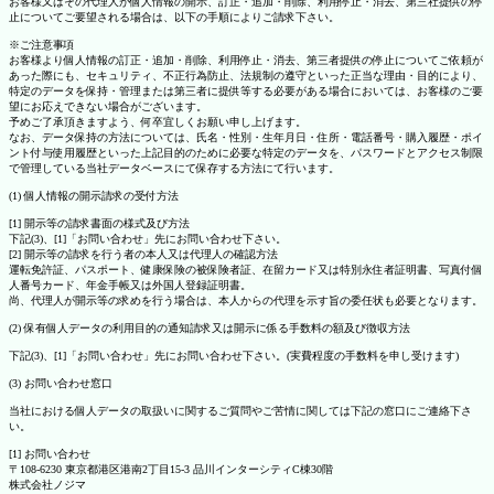
お客様又はその代理人が個人情報の開示、訂正・追加・削除、利用停止・消去、第三社提供の停
止についてご要望される場合は、以下の手順によりご請求下さい。
※ご注意事項
お客様より個人情報の訂正・追加・削除、利用停止・消去、第三者提供の停止についてご依頼が
あった際にも、セキュリティ、不正行為防止、法規制の遵守といった正当な理由・目的により、
特定のデータを保持・管理または第三者に提供等する必要がある場合においては、お客様のご要
望にお応えできない場合がございます。
予めご了承頂きますよう、何卒宜しくお願い申し上げます。
なお、データ保持の方法については、氏名・性別・生年月日・住所・電話番号・購入履歴・ポイ
ント付与使用履歴といった上記目的のために必要な特定のデータを、パスワードとアクセス制限
で管理している当社データベースにて保存する方法にて行います。
(1) 個人情報の開示請求の受付方法
[1] 開示等の請求書面の様式及び方法
下記(3)、[1]「お問い合わせ」先にお問い合わせ下さい。
[2] 開示等の請求を行う者の本人又は代理人の確認方法
運転免許証、パスポート、健康保険の被保険者証、在留カード又は特別永住者証明書、写真付個
人番号カード、年金手帳又は外国人登録証明書。
尚、代理人が開示等の求めを行う場合は、本人からの代理を示す旨の委任状も必要となります。
(2) 保有個人データの利用目的の通知請求又は開示に係る手数料の額及び徴収方法
下記(3)、[1]「お問い合わせ」先にお問い合わせ下さい。(実費程度の手数料を申し受けます)
(3) お問い合わせ窓口
当社における個人データの取扱いに関するご質問やご苦情に関しては下記の窓口にご連絡下さ
い。
[1] お問い合わせ
〒108-6230 東京都港区港南2丁目15-3 品川インターシティC棟30階
株式会社ノジマ