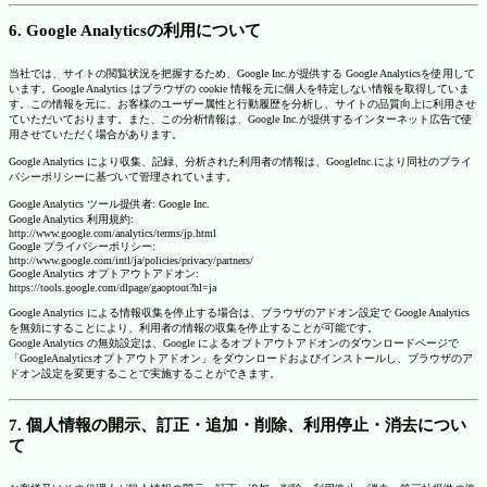
6. Google Analyticsの利用について
当社では、サイトの閲覧状況を把握するため、Google Inc.が提供する Google Analyticsを使用して
います。Google Analytics はブラウザの cookie 情報を元に個人を特定しない情報を取得していま
す。この情報を元に、お客様のユーザー属性と行動履歴を分析し、サイトの品質向上に利用させ
ていただいております。また、この分析情報は、Google Inc.が提供するインターネット広告で使
用させていただく場合があります。
Google Analytics により収集、記録、分析された利用者の情報は、GoogleInc.により同社のプライ
バシーポリシーに基づいて管理されています。
Google Analytics ツール提供者: Google Inc.
Google Analytics 利用規約:
http://www.google.com/analytics/terms/jp.html
Google プライバシーポリシー:
http://www.google.com/intl/ja/policies/privacy/partners/
Google Analytics オプトアウトアドオン:
https://tools.google.com/dlpage/gaoptout?hl=ja
Google Analytics による情報収集を停止する場合は、ブラウザのアドオン設定で Google Analytics
を無効にすることにより、利用者の情報の収集を停止することが可能です。
Google Analytics の無効設定は、Google によるオプトアウトアドオンのダウンロードページで
「GoogleAnalyticsオプトアウトアドオン」をダウンロードおよびインストールし、ブラウザのア
ドオン設定を変更することで実施することができます。
7. 個人情報の開示、訂正・追加・削除、利用停止・消去につい
て