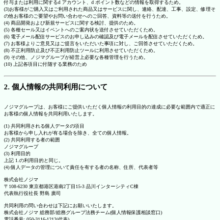
付与または利用に関するd アカウント、d ポイント数などの情報を取得するため。
(3)お客様がご購入又はご利用された商品又はサービスに関し、連絡、配達、工事、設定、修理そ
の他お客様のご要望やお問い合わせへのご回答、資料等の送付を行うため。
(4) 商品開発および新規サービスに関する検討、提供のため。
(5) 各種セール又はイベントへのご案内状を送付させていただくため。
(6) 電子メール配信サービスのお申し込みの確認及び電子メールを配信させていただくため。
(7) お客様よりご意見又はご提言をいただいた事項に対し、ご回答させていただくため。
(8) 不正利用防止及び不正利用防止ツールに利用させていただくため。
(9) その他、ノジマグループが経営上必要な各種管理を行うため。
(10) 上記各項目に付随する業務のため
2. 個人情報の共同利用について
ノジマグループは、お客様にご提供いただく個人情報の利用目的の達成に必要な範囲内で適正に
お客様の個人情報を共同利用いたします。
(1) 共同利用される個人データの項目
お客様から申し入れが有る場合を除き、全ての個人情報。
(2) 共同利用する者の範囲
ノジマグループ
(3) 利用目的
上記 1.の利用目的と同じ。
(4) 個人データの管理について責任を有する者の名称、住所、代表者等
株式会社ノジマ
〒108-6230 東京都港区港南2丁目15-3 品川インターシティC棟
代表執行役社長 野島 廣司
共同利用の問い合わせは下記にお願いいたします。
株式会社ノジマ 総務部/総務グループ法務チーム(個人情報保護相談窓口)
電話番号: 050-3116-1212(代表)