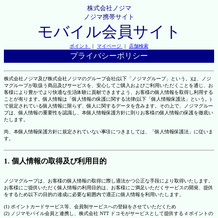
株式会社ノジマ
ノジマ携帯サイト
モバイル会員サイト
ポイント
｜
マイページ
｜
店舗検索
プライバシーポリシー
株式会社ノジマ及び株式会社ノジマのグループ会社(以下「ノジマグループ」という。)は、ノジ
マグループが取扱う商品及びサービスを、安心してご購入およびご利用いただくことを通じ、お
客様により豊かでより快適な生活体験に貢献できますよう、お客様の個人情報を取得し利用する
ことが有ります。個人情報は「個人情報の保護に関する法律(以下「個人情報保護法」という。)
で規定されている個人情報に限らず、個人に関するデータを含みます。その上で、ノジマグルー
プは、個人情報の重要性を認識し、本個人情報保護方針に則りお客様の個人情報の保護を徹底い
たします。
尚、本個人情報保護方針に規定されていない事項につきましては、「個人情報保護法」に従いま
す。
1. 個人情報の取得及び利用目的
ノジマグループは、お客様の個人情報の取得に際し適法かつ公正な手段により取得いたします。
お客様にご提供いただく個人情報の利用目的は、お客様にご満足いただくサービスの開発、提供
をするため以下の目的の達成に必要な範囲内で適正に個人情報を利用いたします。
(1) ポイントカードサービス等、会員制サービスへの登録をさせていただくため
(2) ノジマモバイル会員と連携し、株式会社 NTT ドコモがサービスとして提供する d ポイントの