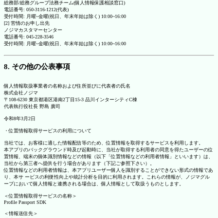
総務部/総務グループ法務チーム(個人情報保護相談窓口)
電話番号: 050-3116-1212(代表)
受付時間: 月曜~金曜(祝日、年末年始は除く) 10:00~16:00
[2] 苦情のお申し出先
ノジマカスタマーセンター
電話番号: 045-228-3546
受付時間: 月曜~金曜(祝日、年末年始は除く) 10:00~16:00
8. その他の公表事項
個人情報取扱事業者の名称および住所並びに代表者の氏名
株式会社ノジマ
〒108-6230 東京都港区港南2丁目15-3 品川インターシティC棟
代表執行役社長 野島 廣司
令和8年3月2日
・位置情報取得サービスの利用について
当社では、お客様に適した情報配信等のため、位置情報を取得するサービスを利用します。
本アプリのバックグラウンド時及び起動時に、当社が取得する利用者の同意を得たユーザーの位
置情報、端末の個体識別情報などの情報（以下「位置情報などの利用者情報」といいます）は、
当社から第三者へ提供を行う場合があります（下記ご参照下さい）。
位置情報などの利用者情報は、本アプリユーザー個人を識別することができない形式の情報であ
り、本サ ービスの利便性向上や統計分析を目的に利用されます。これらの情報が、ノジマグル
ープにおいて個人情報と連携される場合は、個人情報として取扱うものとします。
＜位置情報取得サービスの名称＞
Profile Passport SDK
＜情報送信先＞