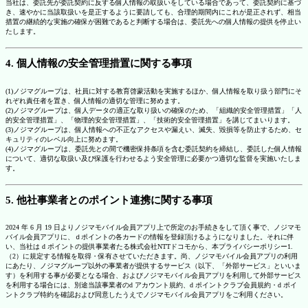
当社は、委託先が委託契約に反する個人情報の取扱いをしている場合であって、委託契約に基づ
き、速やかに当該取扱いを是正するように要請しても、合理的期間内にこれが是正されず、相当
措置の継続的な実施の確保が困難であると判断する場合は、委託先への個人情報の提供を停止い
たします。
4. 個人情報の安全管理措置に関する事項
(1)ノジマグループは、社員に対する教育啓蒙活動を実施するほか、個人情報を取り扱う部門にそ
れぞれ責任者を置き、個人情報の適切な管理に努めます。
(2)ノジマグループは、個人データの適正な取り扱いの確保のため、「組織的安全管理措置」「人
的安全管理措置」、「物理的安全管理措置」、「技術的安全管理措置」を講じてまいります。
(3)ノジマグループは、個人情報への不正なアクセスや漏えい、滅失、毀損等を防止するため、セ
キュリティのレベル向上に努めます。
(4)ノジマグループは、委託先との間で機密保持条項を含む委託契約を締結し、委託した個人情報
について、適切な取扱い及び保護を行わせるよう安全管理に必要かつ適切な監督を実施いたしま
す。
5. 他社事業者とのポイント連携に関する事項
2024 年 6 月 19 日よりノジマモバイル会員アプリ上で所定のお手続きをして頂く事で、ノジマモ
バイル会員アプリに、ｄポイントの各カードの情報を登録頂けるようになりました。それに伴
い、当社は d ポイントの提供事業者たる株式会社NTTドコモから、本プライバシーポリシー1.
（2）に規定する情報を取得・保有させていただきます。尚、ノジマモバイル会員アプリの利用
にあたり、ノジマグループ以外の事業者が提供するサービス（以下、「外部サービス」といいま
す）を利用する事が必要となる場合、およびノジマモバイル会員アプリを利用して外部サービス
を利用する場合には、別途当該事業者のd アカウント規約、d ポイントクラブ会員規約・d ポイ
ントクラブ特約を確認および同意したうえでノジマモバイル会員アプリをご利用ください。