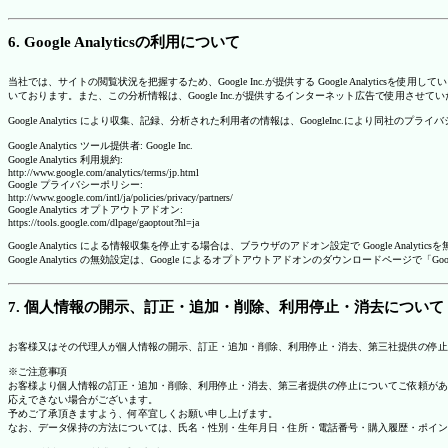
6. Google Analyticsの利用について
当社では、サイトの閲覧状況を把握するため、Google Inc.が提供する Google Analytics
いております。また、この分析情報は、Google Inc.が提供するインターネット広告で使用させて
Google Analytics により収集、記録、分析された利用者の情報は、GoogleInc.により同社
Google Analytics ツール提供者: Google Inc.
Google Analytics 利用規約:
http://www.google.com/analytics/terms/jp.html
Google プライバシーポリシー:
http://www.google.com/intl/ja/policies/privacy/partners/
Google Analytics オプトアウトアドオン:
https://tools.google.com/dlpage/gaoptout?hl=ja
Google Analytics による情報収集を停止する場合は、ブラウザのアドオン設定で Google An
Google Analytics の無効設定は、Google によるオプトアウトアドオンのダウンロードペ
7. 個人情報の開示、訂正・追加・削除、利用停止・消去について
お客様又はその代理人が個人情報の開示、訂正・追加・削除、利用停止・消去、第三社提供の停止
※ご注意事項
お客様より個人情報の訂正・追加・削除、利用停止・消去、第三者提供の停止についてご依頼があ
応えできない場合がございます。
予めご了承頂きますよう、何卒宜しくお願い申し上げます。
なお、データ保持の方法については、氏名・性別・生年月日・住所・電話番号・購入履歴・ポイン