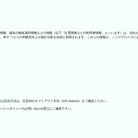
情報、端末の個体識別情報などの情報（以下「位置情報などの利用者情報」といいます）は、当社
、本サ ービスの利便性向上や統計分析を目的に利用されます。これらの情報が、ノジマグループに
方法は、広告IDのオプトアウト方法（iOS/Android）をご確認ください。
バシーポリシーのお問い合わせ窓口にご連絡下さい。