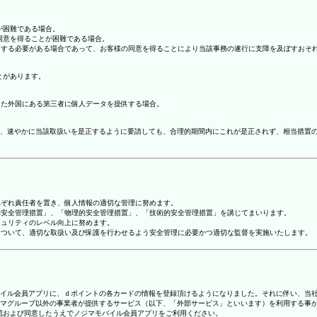
が困難である場合。
の同意を得ることが困難である場合。
協力する必要がある場合であって、お客様の同意を得ることにより当該事務の遂行に支障を及ぼすおそ
とがあります。
てた外国にある第三者に個人データを提供する場合。
、速やかに当該取扱いを是正するように要請しても、合理的期間内にこれが是正されず、相当措置
れぞれ責任者を置き、個人情報の適切な管理に努めます。
人的安全管理措置」、「物理的安全管理措置」、「技術的安全管理措置」を講じてまいります。
キュリティのレベル向上に努めます。
報について、適切な取扱い及び保護を行わせるよう安全管理に必要かつ適切な監督を実施いたします。
ジマモバイル会員アプリに、ｄポイントの各カードの情報を登録頂けるようになりました。それに伴い、当社
マグループ以外の事業者が提供するサービス（以下、「外部サービス」といいます）を利用する事
確認および同意したうえでノジマモバイル会員アプリをご利用ください。