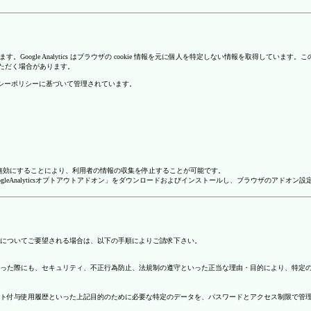
を使用しています。Google Analytics はブラウザの cookie 情報を元に個人を特定しない情報
いただく場合があります。
のプライバシーポリシーに基づいて管理されています。
alyticsを無効にすることにより、利用者の情報の収集を停止することが可能です。
ージで「GoogleAnalyticsオプトアウトアドオン」をダウンロードおよびインストールし、ブラウザのア
についてご要望される場合は、以下の手順によりご請求下さい。
った際にも、セキュリティ、不正行為防止、法規制の遵守といった正当な理由・目的により、特定
ト付与使用履歴といった上記目的のために必要な特定のデータを、パスワードとアクセス制限で管