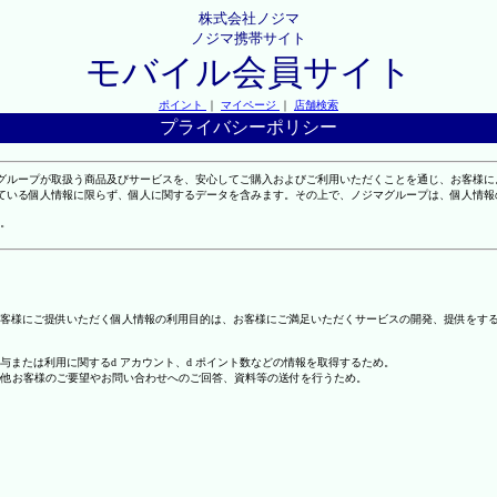
株式会社ノジマ
ノジマ携帯サイト
モバイル会員サイト
ポイント
｜
マイページ
｜
店舗検索
プライバシーポリシー
マグループが取扱う商品及びサービスを、安心してご購入およびご利用いただくことを通じ、お客様
れている個人情報に限らず、個人に関するデータを含みます。その上で、ノジマグループは、個人情
。
客様にご提供いただく個人情報の利用目的は、お客様にご満足いただくサービスの開発、提供をす
の付与または利用に関するd アカウント、d ポイント数などの情報を取得するため。
の他お客様のご要望やお問い合わせへのご回答、資料等の送付を行うため。