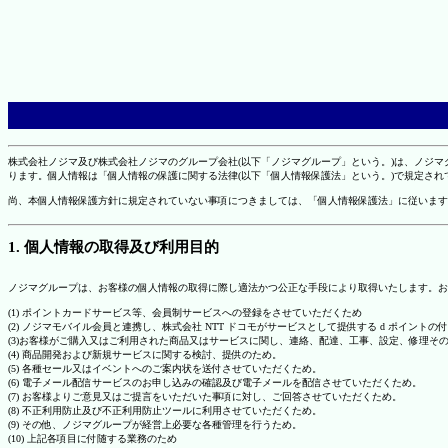
株式会社ノジマ及び株式会社ノジマのグループ会社(以下「ノジマグループ」という。)は、ノジ
ります。個人情報は「個人情報の保護に関する法律(以下「個人情報保護法」という。)で規定さ
尚、本個人情報保護方針に規定されていない事項につきましては、「個人情報保護法」に従います
1. 個人情報の取得及び利用目的
ノジマグループは、お客様の個人情報の取得に際し適法かつ公正な手段により取得いたします。お
(1) ポイントカードサービス等、会員制サービスへの登録をさせていただくため
(2) ノジマモバイル会員と連携し、株式会社 NTT ドコモがサービスとして提供する d ポイント
(3)お客様がご購入又はご利用された商品又はサービスに関し、連絡、配達、工事、設定、修理そ
(4) 商品開発および新規サービスに関する検討、提供のため。
(5) 各種セール又はイベントへのご案内状を送付させていただくため。
(6) 電子メール配信サービスのお申し込みの確認及び電子メールを配信させていただくため。
(7) お客様よりご意見又はご提言をいただいた事項に対し、ご回答させていただくため。
(8) 不正利用防止及び不正利用防止ツールに利用させていただくため。
(9) その他、ノジマグループが経営上必要な各種管理を行うため。
(10) 上記各項目に付随する業務のため