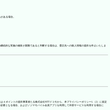
れがある場合。
の継続的な実施の確保が困難であると判断する場合は、委託先への個人情報の提供を停止いたしま
は d ポイントの提供事業者たる株式会社NTTドコモから、本プライバシーポリシー1.（2）に規定
が必要となる場合、およびノジマモバイル会員アプリを利用して外部サービスを利用する場合に