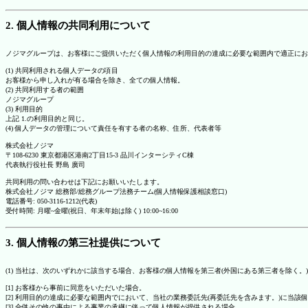
2. 個人情報の共同利用について
ノジマグループは、お客様にご提供いただく個人情報の利用目的の達成に必要な範囲内で適正にお
(1) 共同利用される個人データの項目
お客様から申し入れが有る場合を除き、全ての個人情報。
(2) 共同利用する者の範囲
ノジマグループ
(3) 利用目的
上記 1.の利用目的と同じ。
(4) 個人データの管理について責任を有する者の名称、住所、代表者等
株式会社ノジマ
〒108-6230 東京都港区港南2丁目15-3 品川インターシティC棟
代表執行役社長 野島 廣司
共同利用の問い合わせは下記にお願いいたします。
株式会社ノジマ 総務部/総務グループ法務チーム(個人情報保護相談窓口)
電話番号: 050-3116-1212(代表)
受付時間: 月曜~金曜(祝日、年末年始は除く) 10:00~16:00
3. 個人情報の第三社提供について
(1) 当社は、次のいずれかに該当する場合、お客様の個人情報を第三者(外国にある第三者を除く。
[1] お客様から事前に同意をいただいた場合。
[2] 利用目的の達成に必要な範囲内でにおいて、当社の業務委託先(再委託先を含みます。)に当該
[3] 合併その他の事由による事業の承継に伴って個人情報が提供される場合。