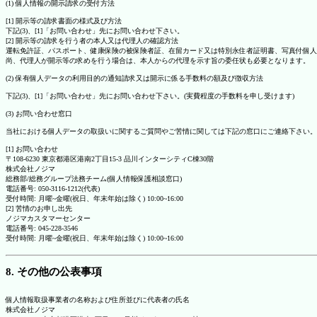
(1) 個人情報の開示請求の受付方法
[1] 開示等の請求書面の様式及び方法
下記(3)、[1]「お問い合わせ」先にお問い合わせ下さい。
[2] 開示等の請求を行う者の本人又は代理人の確認方法
運転免許証、パスポート、健康保険の被保険者証、在留カード又は特別永住者証明書、写真付個人
尚、代理人が開示等の求めを行う場合は、本人からの代理を示す旨の委任状も必要となります。
(2) 保有個人データの利用目的の通知請求又は開示に係る手数料の額及び徴収方法
下記(3)、[1]「お問い合わせ」先にお問い合わせ下さい。(実費程度の手数料を申し受けます)
(3) お問い合わせ窓口
当社における個人データの取扱いに関するご質問やご苦情に関しては下記の窓口にご連絡下さい。
[1] お問い合わせ
〒108-6230 東京都港区港南2丁目15-3 品川インターシティC棟30階
株式会社ノジマ
総務部/総務グループ法務チーム(個人情報保護相談窓口)
電話番号: 050-3116-1212(代表)
受付時間: 月曜~金曜(祝日、年末年始は除く) 10:00~16:00
[2] 苦情のお申し出先
ノジマカスタマーセンター
電話番号: 045-228-3546
受付時間: 月曜~金曜(祝日、年末年始は除く) 10:00~16:00
8. その他の公表事項
個人情報取扱事業者の名称および住所並びに代表者の氏名
株式会社ノジマ