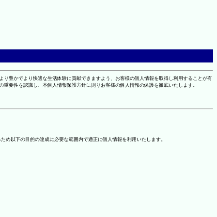
により豊かでより快適な生活体験に貢献できますよう、お客様の個人情報を取得し利用することが有
報の重要性を認識し、本個人情報保護方針に則りお客様の個人情報の保護を徹底いたします。
るため以下の目的の達成に必要な範囲内で適正に個人情報を利用いたします。