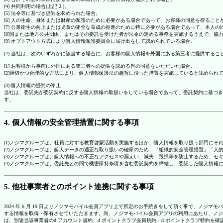
[4] 共同利用の場合(上記 2.)。
[5] 法令等に基づき提供を求められた場合。
[6] 人の生命、身体または財産の保護のために必要がある場合であって、お客様の同意を得ること
[7] 公衆衛生の向上または児童の健全な育成の推進のために特に必要がある場合であって、本人
[8]国または地方公共団体、またはその委託を受けた者が法令の定める事務を実施するうえで、
[9] オプトアウト方式により個人情報保護委員会に届け出をして認められている場合。
(2) 当社は、次のいずれかに該当する場合に、お客様の個人情報を外国にある第三者に提供するこ
[1] お客様から事前に外国にある第三者への提供を認める旨の同意をいただいた場合。
[2]適切かつ合理的な方法により、個人情報保護法の趣旨に沿った措置を実施していると認められ
(3) 個人情報の提供の停止
当社は、委託先が委託契約に反する個人情報の取扱いをしている場合であって、委託契約に基づき
す。
4. 個人情報の安全管理措置に関する事項
(1)ノジマグループは、社員に対する教育啓蒙活動を実施するほか、個人情報を取り扱う部門にそ
(2)ノジマグループは、個人データの適正な取り扱いの確保のため、「組織的安全管理措置」「
(3)ノジマグループは、個人情報への不正なアクセスや漏えい、滅失、毀損等を防止するため、セ
(4)ノジマグループは、委託先との間で機密保持条項を含む委託契約を締結し、委託した個人情
5. 他社事業者とのポイント連携に関する事項
2024 年 6 月 19 日よりノジマモバイル会員アプリ上で所定のお手続きをして頂く事で、ノ
する情報を取得・保有させていただきます。尚、ノジマモバイル会員アプリの利用にあたり、ノジ
は、別途当該事業者のd アカウント規約、d ポイントクラブ会員規約・d ポイントクラブ特約を