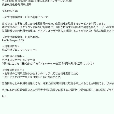
〒108-6230 東京都港区港南2丁目15-3 品川インターシティC棟
代表執行役社長 野島 廣司
令和8年3月2日
・位置情報取得サービスの利用について
当社では、お客様に適した情報配信等のため、位置情報を取得するサービスを利用します。
本アプリのバックグラウンド時及び起動時に、当社が取得する利用者の同意を得たユーザーの位置
位置情報などの利用者情報は、本アプリユーザー個人を識別することができない形式の情報であり
＜位置情報取得サービスの名称＞
Profile Passport SDK
＜情報送信先＞
株式会社ブログウォッチャー
＜送信される情報＞
デバイスロケーションデータ
※詳細はこちら（株式会社ブログウォッチャー 位置情報等の取得･活用について）
＜情報送信の目的＞
・お客様のご利用店舗やお住まいのエリアに応じた情報配信のため
・サービスの利便性向上を目指した統計分析のため
位置情報などの利用者情報のうち、端末の個体識別情報の取得を停止することが可能です。 具体的な設定
当社における位置情報などの利用者情報の取扱いに関するご質問やご苦情に関しては上記のプライ
以上