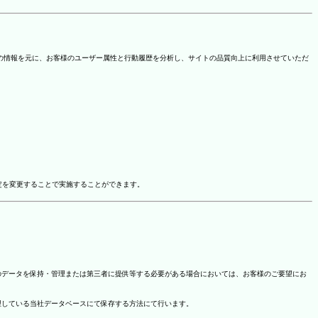
を取得しています。この情報を元に、お客様のユーザー属性と行動履歴を分析し、サイトの品質向上に利用させていただ
ドオン設定を変更することで実施することができます。
のデータを保持・管理または第三者に提供等する必要がある場合においては、お客様のご要望にお
理している当社データベースにて保存する方法にて行います。