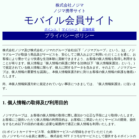
株式会社ノジマ
ノジマ携帯サイト
モバイル会員サイト
ポイント
｜
マイページ
｜
店舗検索
プライバシーポリシー
株式会社ノジマ及び株式会社ノジマのグループ会社(以下「ノジマグループ」という。)は、ノジ
マグループが取扱う商品及びサービスを、安心してご購入およびご利用いただくことを通じ、お
客様により豊かでより快適な生活体験に貢献できますよう、お客様の個人情報を取得し利用する
ことが有ります。個人情報は「個人情報の保護に関する法律(以下「個人情報保護法」という。)
で規定されている個人情報に限らず、個人に関するデータを含みます。その上で、ノジマグルー
プは、個人情報の重要性を認識し、本個人情報保護方針に則りお客様の個人情報の保護を徹底い
たします。
尚、本個人情報保護方針に規定されていない事項につきましては、「個人情報保護法」に従いま
す。
1. 個人情報の取得及び利用目的
ノジマグループは、お客様の個人情報の取得に際し適法かつ公正な手段により取得いたします。
お客様にご提供いただく個人情報の利用目的は、お客様にご満足いただくサービスの開発、提供
をするため以下の目的の達成に必要な範囲内で適正に個人情報を利用いたします。
(1) ポイントカードサービス等、会員制サービスへの登録をさせていただくため
(2) ノジマモバイル会員と連携し、株式会社 NTT ドコモがサービスとして提供する d ポイントの