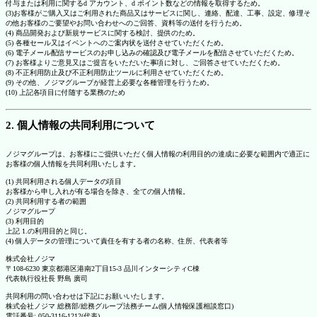
付与または利用に関するd アカウント、d ポイント数などの情報を取得するため。
(3)お客様がご購入又はご利用された商品又はサービスに関し、連絡、配達、工事、設定、修理そ
の他お客様のご要望やお問い合わせへのご回答、資料等の送付を行うため。
(4) 商品開発および新規サービスに関する検討、提供のため。
(5) 各種セール又はイベントへのご案内状を送付させていただくため。
(6) 電子メール配信サービスのお申し込みの確認及び電子メールを配信させていただくため。
(7) お客様よりご意見又はご提言をいただいた事項に対し、ご回答させていただくため。
(8) 不正利用防止及び不正利用防止ツールに利用させていただくため。
(9) その他、ノジマグループが経営上必要な各種管理を行うため。
(10) 上記各項目に付随する業務のため
2. 個人情報の共同利用について
ノジマグループは、お客様にご提供いただく個人情報の利用目的の達成に必要な範囲内で適正に
お客様の個人情報を共同利用いたします。
(1) 共同利用される個人データの項目
お客様から申し入れが有る場合を除き、全ての個人情報。
(2) 共同利用する者の範囲
ノジマグループ
(3) 利用目的
上記 1.の利用目的と同じ。
(4) 個人データの管理について責任を有する者の名称、住所、代表者等
株式会社ノジマ
〒108-6230 東京都港区港南2丁目15-3 品川インターシティC棟
代表執行役社長 野島 廣司
共同利用の問い合わせは下記にお願いいたします。
株式会社ノジマ 総務部/総務グループ法務チーム(個人情報保護相談窓口)
電話番号: 050-3116-1212(代表)