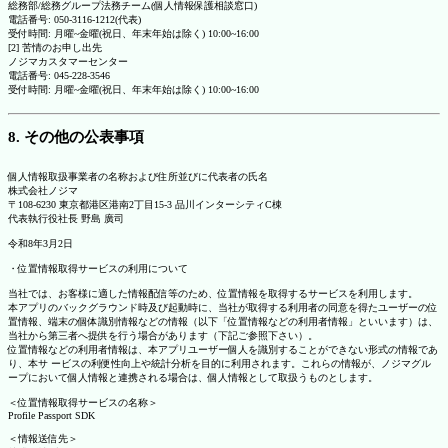
総務部/総務グループ法務チーム(個人情報保護相談窓口)
電話番号: 050-3116-1212(代表)
受付時間: 月曜~金曜(祝日、年末年始は除く) 10:00~16:00
[2] 苦情のお申し出先
ノジマカスタマーセンター
電話番号: 045-228-3546
受付時間: 月曜~金曜(祝日、年末年始は除く) 10:00~16:00
8. その他の公表事項
個人情報取扱事業者の名称および住所並びに代表者の氏名
株式会社ノジマ
〒108-6230 東京都港区港南2丁目15-3 品川インターシティC棟
代表執行役社長 野島 廣司
令和8年3月2日
・位置情報取得サービスの利用について
当社では、お客様に適した情報配信等のため、位置情報を取得するサービスを利用します。
本アプリのバックグラウンド時及び起動時に、当社が取得する利用者の同意を得たユーザーの位
置情報、端末の個体識別情報などの情報（以下「位置情報などの利用者情報」といいます）は、
当社から第三者へ提供を行う場合があります（下記ご参照下さい）。
位置情報などの利用者情報は、本アプリユーザー個人を識別することができない形式の情報であ
り、本サ ービスの利便性向上や統計分析を目的に利用されます。これらの情報が、ノジマグル
ープにおいて個人情報と連携される場合は、個人情報として取扱うものとします。
＜位置情報取得サービスの名称＞
Profile Passport SDK
＜情報送信先＞