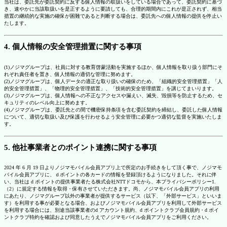
当社は、委託先が委託契約に反する個人情報の取扱いをしている場合であって、委託契約に基づ
き、速やかに当該取扱いを是正するように要請しても、合理的期間内にこれが是正されず、相当
措置の継続的な実施の確保が困難であると判断する場合は、委託先への個人情報の提供を停止い
たします。
4. 個人情報の安全管理措置に関する事項
(1)ノジマグループは、社員に対する教育啓蒙活動を実施するほか、個人情報を取り扱う部門にそ
れぞれ責任者を置き、個人情報の適切な管理に努めます。
(2)ノジマグループは、個人データの適正な取り扱いの確保のため、「組織的安全管理措置」「人
的安全管理措置」、「物理的安全管理措置」、「技術的安全管理措置」を講じてまいります。
(3)ノジマグループは、個人情報への不正なアクセスや漏えい、滅失、毀損等を防止するため、セ
キュリティのレベル向上に努めます。
(4)ノジマグループは、委託先との間で機密保持条項を含む委託契約を締結し、委託した個人情報
について、適切な取扱い及び保護を行わせるよう安全管理に必要かつ適切な監督を実施いたしま
す。
5. 他社事業者とのポイント連携に関する事項
2024 年 6 月 19 日よりノジマモバイル会員アプリ上で所定のお手続きをして頂く事で、ノジマモ
バイル会員アプリに、ｄポイントの各カードの情報を登録頂けるようになりました。それに伴
い、当社は d ポイントの提供事業者たる株式会社NTTドコモから、本プライバシーポリシー1.
（2）に規定する情報を取得・保有させていただきます。尚、ノジマモバイル会員アプリの利用
にあたり、ノジマグループ以外の事業者が提供するサービス（以下、「外部サービス」といいま
す）を利用する事が必要となる場合、およびノジマモバイル会員アプリを利用して外部サービス
を利用する場合には、別途当該事業者のd アカウント規約、d ポイントクラブ会員規約・d ポイ
ントクラブ特約を確認および同意したうえでノジマモバイル会員アプリをご利用ください。