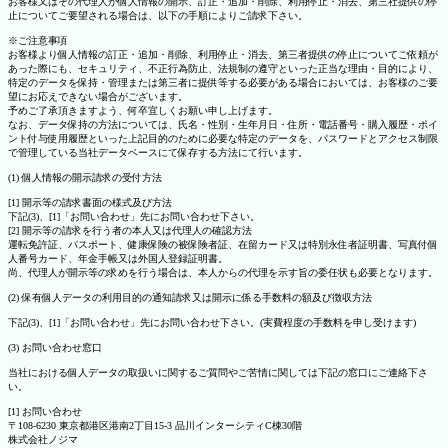
お客様又はその代理人が個人情報の開示、訂正・追加・削除、利用停止・消去、第三社提供の停
止についてご要望される場合は、以下の手順によりご請求下さい。
※ご注意事項
お客様より個人情報の訂正・追加・削除、利用停止・消去、第三者提供の停止についてご依頼が
あった際にも、セキュリティ、不正行為防止、法規制の遵守といった正当な理由・目的により、
特定のデータを保持・管理または第三者に提供等する必要がある場合においては、お客様のご要
望にお応えできない場合がございます。
予めご了承頂きますよう、何卒宜しくお願い申し上げます。
なお、データ保持の方法については、氏名・性別・生年月日・住所・電話番号・購入履歴・ポイ
ント付与使用履歴といった上記目的のために必要な特定のデータを、パスワードとアクセス制限
で管理している当社データベースにて保存する方法にて行います。
(1) 個人情報の開示請求の受付方法
[1] 開示等の請求書面の様式及び方法
下記(3)、[1]「お問い合わせ」先にお問い合わせ下さい。
[2] 開示等の請求を行う者の本人又は代理人の確認方法
運転免許証、パスポート、健康保険の被保険者証、在留カード又は特別永住者証明書、写真付個
人番号カード、年金手帳又は外国人登録証明書。
尚、代理人が開示等の求めを行う場合は、本人からの代理を示す旨の委任状も必要となります。
(2) 保有個人データの利用目的の通知請求又は開示に係る手数料の額及び徴収方法
下記(3)、[1]「お問い合わせ」先にお問い合わせ下さい。(実費程度の手数料を申し受けます)
(3) お問い合わせ窓口
当社における個人データの取扱いに関するご質問やご苦情に関しては下記の窓口にご連絡下さ
い。
[1] お問い合わせ
〒108-6230 東京都港区港南2丁目15-3 品川インターシティC棟30階
株式会社ノジマ