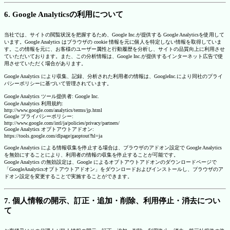
6. Google Analyticsの利用について
当社では、サイトの閲覧状況を把握するため、Google Inc.が提供する Google Analyticsを使用して
います。Google Analytics はブラウザの cookie 情報を元に個人を特定しない情報を取得していま
す。この情報を元に、お客様のユーザー属性と行動履歴を分析し、サイトの品質向上に利用させ
ていただいております。また、この分析情報は、Google Inc.が提供するインターネット広告で使
用させていただく場合があります。
Google Analytics により収集、記録、分析された利用者の情報は、GoogleInc.により同社のプライ
バシーポリシーに基づいて管理されています。
Google Analytics ツール提供者: Google Inc.
Google Analytics 利用規約:
http://www.google.com/analytics/terms/jp.html
Google プライバシーポリシー:
http://www.google.com/intl/ja/policies/privacy/partners/
Google Analytics オプトアウトアドオン:
https://tools.google.com/dlpage/gaoptout?hl=ja
Google Analytics による情報収集を停止する場合は、ブラウザのアドオン設定で Google Analytics
を無効にすることにより、利用者の情報の収集を停止することが可能です。
Google Analytics の無効設定は、Google によるオプトアウトアドオンのダウンロードページで
「GoogleAnalyticsオプトアウトアドオン」をダウンロードおよびインストールし、ブラウザのア
ドオン設定を変更することで実施することができます。
7. 個人情報の開示、訂正・追加・削除、利用停止・消去につい
て