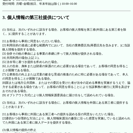
受付時間: 月曜~金曜(祝日、年末年始は除く) 10:00~16:00
3. 個人情報の第三社提供について
(1) 当社は、次のいずれかに該当する場合、お客様の個人情報を第三者(外国にある第三者を除
く。)に提供することがあります。
[1] お客様から事前に同意をいただいた場合。
[2] 利用目的の達成に必要な範囲内でにおいて、当社の業務委託先(再委託先を含みます。)に当該
個人情報を提供する場合。
[3] 合併その他の事由による事業の承継に伴って個人情報が提供される場合。
[4] 共同利用の場合(上記 2.)。
[5] 法令等に基づき提供を求められた場合。
[6] 人の生命、身体または財産の保護のために必要がある場合であって、お客様の同意を得るこ
とが困難である場合。
[7] 公衆衛生の向上または児童の健全な育成の推進のために特に必要がある場合であって、本人
の同意を得ることが困難である場合。
[8]国または地方公共団体、またはその委託を受けた者が法令の定める事務を実施するうえで、協
力する必要がある場合であって、お客様の同意を得ることにより当該事務の遂行に支障を及ぼす
おそれがある場合。
[9] オプトアウト方式により個人情報保護委員会に届け出をして認められている場合。
(2) 当社は、次のいずれかに該当する場合に、お客様の個人情報を外国にある第三者に提供する
ことがあります。
[1] お客様から事前に外国にある第三者への提供を認める旨の同意をいただいた場合。
[2]適切かつ合理的な方法により、個人情報保護法の趣旨に沿った措置を実施していると認められ
てた外国にある第三者に個人データを提供する場合。
(3) 個人情報の提供の停止