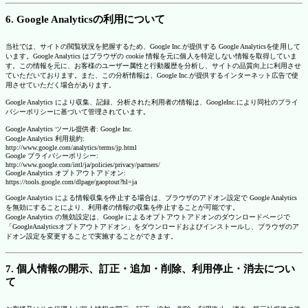
6. Google Analyticsの利用について
当社では、サイトの閲覧状況を把握するため、Google Inc.が提供する Google Analyticsを使用して
います。Google Analytics はブラウザの cookie 情報を元に個人を特定しない情報を取得していま
す。この情報を元に、お客様のユーザー属性と行動履歴を分析し、サイトの品質向上に利用させ
ていただいております。また、この分析情報は、Google Inc.が提供するインターネット広告で使
用させていただく場合があります。
Google Analytics により収集、記録、分析された利用者の情報は、GoogleInc.により同社のプライ
バシーポリシーに基づいて管理されています。
Google Analytics ツール提供者: Google Inc.
Google Analytics 利用規約:
http://www.google.com/analytics/terms/jp.html
Google プライバシーポリシー:
http://www.google.com/intl/ja/policies/privacy/partners/
Google Analytics オプトアウトアドオン:
https://tools.google.com/dlpage/gaoptout?hl=ja
Google Analytics による情報収集を停止する場合は、ブラウザのアドオン設定で Google Analytics
を無効にすることにより、利用者の情報の収集を停止することが可能です。
Google Analytics の無効設定は、Google によるオプトアウトアドオンのダウンロードページで
「GoogleAnalyticsオプトアウトアドオン」をダウンロードおよびインストールし、ブラウザのア
ドオン設定を変更することで実施することができます。
7. 個人情報の開示、訂正・追加・削除、利用停止・消去につい
て