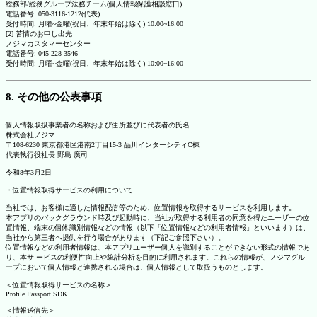
総務部/総務グループ法務チーム(個人情報保護相談窓口)
電話番号: 050-3116-1212(代表)
受付時間: 月曜~金曜(祝日、年末年始は除く) 10:00~16:00
[2] 苦情のお申し出先
ノジマカスタマーセンター
電話番号: 045-228-3546
受付時間: 月曜~金曜(祝日、年末年始は除く) 10:00~16:00
8. その他の公表事項
個人情報取扱事業者の名称および住所並びに代表者の氏名
株式会社ノジマ
〒108-6230 東京都港区港南2丁目15-3 品川インターシティC棟
代表執行役社長 野島 廣司
令和8年3月2日
・位置情報取得サービスの利用について
当社では、お客様に適した情報配信等のため、位置情報を取得するサービスを利用します。
本アプリのバックグラウンド時及び起動時に、当社が取得する利用者の同意を得たユーザーの位
置情報、端末の個体識別情報などの情報（以下「位置情報などの利用者情報」といいます）は、
当社から第三者へ提供を行う場合があります（下記ご参照下さい）。
位置情報などの利用者情報は、本アプリユーザー個人を識別することができない形式の情報であ
り、本サ ービスの利便性向上や統計分析を目的に利用されます。これらの情報が、ノジマグル
ープにおいて個人情報と連携される場合は、個人情報として取扱うものとします。
＜位置情報取得サービスの名称＞
Profile Passport SDK
＜情報送信先＞