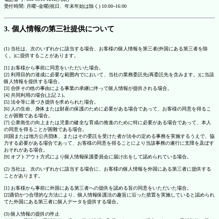
受付時間: 月曜~金曜(祝日、年末年始は除く) 10:00~16:00
3. 個人情報の第三社提供について
(1) 当社は、次のいずれかに該当する場合、お客様の個人情報を第三者(外国にある第三者を除
く。)に提供することがあります。
[1] お客様から事前に同意をいただいた場合。
[2] 利用目的の達成に必要な範囲内でにおいて、当社の業務委託先(再委託先を含みます。)に当該
個人情報を提供する場合。
[3] 合併その他の事由による事業の承継に伴って個人情報が提供される場合。
[4] 共同利用の場合(上記 2.)。
[5] 法令等に基づき提供を求められた場合。
[6] 人の生命、身体または財産の保護のために必要がある場合であって、お客様の同意を得るこ
とが困難である場合。
[7] 公衆衛生の向上または児童の健全な育成の推進のために特に必要がある場合であって、本人
の同意を得ることが困難である場合。
[8]国または地方公共団体、またはその委託を受けた者が法令の定める事務を実施するうえで、協
力する必要がある場合であって、お客様の同意を得ることにより当該事務の遂行に支障を及ぼす
おそれがある場合。
[9] オプトアウト方式により個人情報保護委員会に届け出をして認められている場合。
(2) 当社は、次のいずれかに該当する場合に、お客様の個人情報を外国にある第三者に提供する
ことがあります。
[1] お客様から事前に外国にある第三者への提供を認める旨の同意をいただいた場合。
[2]適切かつ合理的な方法により、個人情報保護法の趣旨に沿った措置を実施していると認められ
てた外国にある第三者に個人データを提供する場合。
(3) 個人情報の提供の停止