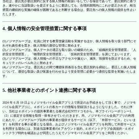
当社は、委託先が委託契約に反する個人情報の取扱いをしている場合であって、委託契約に基づ
き、速やかに当該取扱いを是正するように要請しても、合理的期間内にこれが是正されず、相当
措置の継続的な実施の確保が困難であると判断する場合は、委託先への個人情報の提供を停止い
たします。
4. 個人情報の安全管理措置に関する事項
(1)ノジマグループは、社員に対する教育啓蒙活動を実施するほか、個人情報を取り扱う部門にそ
れぞれ責任者を置き、個人情報の適切な管理に努めます。
(2)ノジマグループは、個人データの適正な取り扱いの確保のため、「組織的安全管理措置」「人
的安全管理措置」、「物理的安全管理措置」、「技術的安全管理措置」を講じてまいります。
(3)ノジマグループは、個人情報への不正なアクセスや漏えい、滅失、毀損等を防止するため、セ
キュリティのレベル向上に努めます。
(4)ノジマグループは、委託先との間で機密保持条項を含む委託契約を締結し、委託した個人情報
について、適切な取扱い及び保護を行わせるよう安全管理に必要かつ適切な監督を実施いたしま
す。
5. 他社事業者とのポイント連携に関する事項
2024 年 6 月 19 日よりノジマモバイル会員アプリ上で所定のお手続きをして頂く事で、ノジマモ
バイル会員アプリに、ｄポイントの各カードの情報を登録頂けるようになりました。それに伴
い、当社は d ポイントの提供事業者たる株式会社NTTドコモから、本プライバシーポリシー1.
（2）に規定する情報を取得・保有させていただきます。尚、ノジマモバイル会員アプリの利用
にあたり、ノジマグループ以外の事業者が提供するサービス（以下、「外部サービス」といいま
す）を利用する事が必要となる場合、およびノジマモバイル会員アプリを利用して外部サービス
を利用する場合には、別途当該事業者のd アカウント規約、d ポイントクラブ会員規約・d ポイ
ントクラブ特約を確認および同意したうえでノジマモバイル会員アプリをご利用ください。