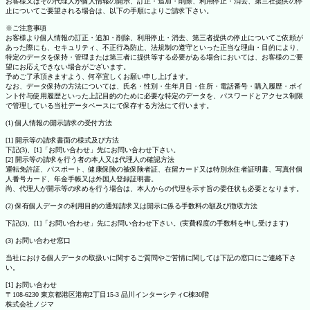
お客様又はその代理人が個人情報の開示、訂正・追加・削除、利用停止・消去、第三社提供の停
止についてご要望される場合は、以下の手順によりご請求下さい。
※ご注意事項
お客様より個人情報の訂正・追加・削除、利用停止・消去、第三者提供の停止についてご依頼が
あった際にも、セキュリティ、不正行為防止、法規制の遵守といった正当な理由・目的により、
特定のデータを保持・管理または第三者に提供等する必要がある場合においては、お客様のご要
望にお応えできない場合がございます。
予めご了承頂きますよう、何卒宜しくお願い申し上げます。
なお、データ保持の方法については、氏名・性別・生年月日・住所・電話番号・購入履歴・ポイ
ント付与使用履歴といった上記目的のために必要な特定のデータを、パスワードとアクセス制限
で管理している当社データベースにて保存する方法にて行います。
(1) 個人情報の開示請求の受付方法
[1] 開示等の請求書面の様式及び方法
下記(3)、[1]「お問い合わせ」先にお問い合わせ下さい。
[2] 開示等の請求を行う者の本人又は代理人の確認方法
運転免許証、パスポート、健康保険の被保険者証、在留カード又は特別永住者証明書、写真付個
人番号カード、年金手帳又は外国人登録証明書。
尚、代理人が開示等の求めを行う場合は、本人からの代理を示す旨の委任状も必要となります。
(2) 保有個人データの利用目的の通知請求又は開示に係る手数料の額及び徴収方法
下記(3)、[1]「お問い合わせ」先にお問い合わせ下さい。(実費程度の手数料を申し受けます)
(3) お問い合わせ窓口
当社における個人データの取扱いに関するご質問やご苦情に関しては下記の窓口にご連絡下さ
い。
[1] お問い合わせ
〒108-6230 東京都港区港南2丁目15-3 品川インターシティC棟30階
株式会社ノジマ