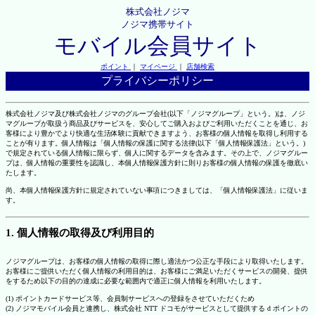
株式会社ノジマ
ノジマ携帯サイト
モバイル会員サイト
ポイント
｜
マイページ
｜
店舗検索
プライバシーポリシー
株式会社ノジマ及び株式会社ノジマのグループ会社(以下「ノジマグループ」という。)は、ノジ
マグループが取扱う商品及びサービスを、安心してご購入およびご利用いただくことを通じ、お
客様により豊かでより快適な生活体験に貢献できますよう、お客様の個人情報を取得し利用する
ことが有ります。個人情報は「個人情報の保護に関する法律(以下「個人情報保護法」という。)
で規定されている個人情報に限らず、個人に関するデータを含みます。その上で、ノジマグルー
プは、個人情報の重要性を認識し、本個人情報保護方針に則りお客様の個人情報の保護を徹底い
たします。
尚、本個人情報保護方針に規定されていない事項につきましては、「個人情報保護法」に従いま
す。
1. 個人情報の取得及び利用目的
ノジマグループは、お客様の個人情報の取得に際し適法かつ公正な手段により取得いたします。
お客様にご提供いただく個人情報の利用目的は、お客様にご満足いただくサービスの開発、提供
をするため以下の目的の達成に必要な範囲内で適正に個人情報を利用いたします。
(1) ポイントカードサービス等、会員制サービスへの登録をさせていただくため
(2) ノジマモバイル会員と連携し、株式会社 NTT ドコモがサービスとして提供する d ポイントの