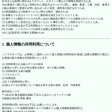
付与または利用に関するd アカウント、d ポイント数などの情報を取得するため。
(3)お客様がご購入又はご利用された商品又はサービスに関し、連絡、配達、工事、設定、修理そ
の他お客様のご要望やお問い合わせへのご回答、資料等の送付を行うため。
(4) 商品開発および新規サービスに関する検討、提供のため。
(5) 各種セール又はイベントへのご案内状を送付させていただくため。
(6) 電子メール配信サービスのお申し込みの確認及び電子メールを配信させていただくため。
(7) お客様よりご意見又はご提言をいただいた事項に対し、ご回答させていただくため。
(8) 不正利用防止及び不正利用防止ツールに利用させていただくため。
(9) その他、ノジマグループが経営上必要な各種管理を行うため。
(10) 上記各項目に付随する業務のため
2. 個人情報の共同利用について
ノジマグループは、お客様にご提供いただく個人情報の利用目的の達成に必要な範囲内で適正に
お客様の個人情報を共同利用いたします。
(1) 共同利用される個人データの項目
お客様から申し入れが有る場合を除き、全ての個人情報。
(2) 共同利用する者の範囲
ノジマグループ
(3) 利用目的
上記 1.の利用目的と同じ。
(4) 個人データの管理について責任を有する者の名称、住所、代表者等
株式会社ノジマ
〒108-6230 東京都港区港南2丁目15-3 品川インターシティC棟
代表執行役社長 野島 廣司
共同利用の問い合わせは下記にお願いいたします。
株式会社ノジマ 総務部/総務グループ法務チーム(個人情報保護相談窓口)
電話番号: 050-3116-1212(代表)