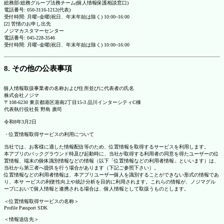
総務部/総務グループ法務チーム(個人情報保護相談窓口)
電話番号: 050-3116-1212(代表)
受付時間: 月曜~金曜(祝日、年末年始は除く) 10:00~16:00
[2] 苦情のお申し出先
ノジマカスタマーセンター
電話番号: 045-228-3546
受付時間: 月曜~金曜(祝日、年末年始は除く) 10:00~16:00
8. その他の公表事項
個人情報取扱事業者の名称および住所並びに代表者の氏名
株式会社ノジマ
〒108-6230 東京都港区港南2丁目15-3 品川インターシティC棟
代表執行役社長 野島 廣司
令和8年3月2日
・位置情報取得サービスの利用について
当社では、お客様に適した情報配信等のため、位置情報を取得するサービスを利用します。
本アプリのバックグラウンド時及び起動時に、当社が取得する利用者の同意を得たユーザーの位
置情報、端末の個体識別情報などの情報（以下「位置情報などの利用者情報」といいます）は、
当社から第三者へ提供を行う場合があります（下記ご参照下さい）。
位置情報などの利用者情報は、本アプリユーザー個人を識別することができない形式の情報であ
り、本サ ービスの利便性向上や統計分析を目的に利用されます。これらの情報が、ノジマグル
ープにおいて個人情報と連携される場合は、個人情報として取扱うものとします。
＜位置情報取得サービスの名称＞
Profile Passport SDK
＜情報送信先＞