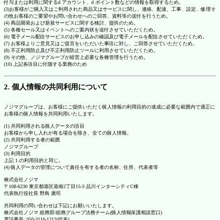
付与または利用に関するd アカウント、d ポイント数などの情報を取得するため。
(3)お客様がご購入又はご利用された商品又はサービスに関し、連絡、配達、工事、設定、修理そ
の他お客様のご要望やお問い合わせへのご回答、資料等の送付を行うため。
(4) 商品開発および新規サービスに関する検討、提供のため。
(5) 各種セール又はイベントへのご案内状を送付させていただくため。
(6) 電子メール配信サービスのお申し込みの確認及び電子メールを配信させていただくため。
(7) お客様よりご意見又はご提言をいただいた事項に対し、ご回答させていただくため。
(8) 不正利用防止及び不正利用防止ツールに利用させていただくため。
(9) その他、ノジマグループが経営上必要な各種管理を行うため。
(10) 上記各項目に付随する業務のため
2. 個人情報の共同利用について
ノジマグループは、お客様にご提供いただく個人情報の利用目的の達成に必要な範囲内で適正に
お客様の個人情報を共同利用いたします。
(1) 共同利用される個人データの項目
お客様から申し入れが有る場合を除き、全ての個人情報。
(2) 共同利用する者の範囲
ノジマグループ
(3) 利用目的
上記 1.の利用目的と同じ。
(4) 個人データの管理について責任を有する者の名称、住所、代表者等
株式会社ノジマ
〒108-6230 東京都港区港南2丁目15-3 品川インターシティC棟
代表執行役社長 野島 廣司
共同利用の問い合わせは下記にお願いいたします。
株式会社ノジマ 総務部/総務グループ法務チーム(個人情報保護相談窓口)
電話番号: 050-3116-1212(代表)