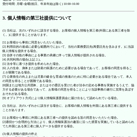
受付時間: 月曜~金曜(祝日、年末年始は除く) 10:00~16:00
3. 個人情報の第三社提供について
(1) 当社は、次のいずれかに該当する場合、お客様の個人情報を第三者(外国にある第三者を除
く。)に提供することがあります。
[1] お客様から事前に同意をいただいた場合。
[2] 利用目的の達成に必要な範囲内でにおいて、当社の業務委託先(再委託先を含みます。)に当該
個人情報を提供する場合。
[3] 合併その他の事由による事業の承継に伴って個人情報が提供される場合。
[4] 共同利用の場合(上記 2.)。
[5] 法令等に基づき提供を求められた場合。
[6] 人の生命、身体または財産の保護のために必要がある場合であって、お客様の同意を得るこ
とが困難である場合。
[7] 公衆衛生の向上または児童の健全な育成の推進のために特に必要がある場合であって、本人
の同意を得ることが困難である場合。
[8]国または地方公共団体、またはその委託を受けた者が法令の定める事務を実施するうえで、協
力する必要がある場合であって、お客様の同意を得ることにより当該事務の遂行に支障を及ぼす
おそれがある場合。
[9] オプトアウト方式により個人情報保護委員会に届け出をして認められている場合。
(2) 当社は、次のいずれかに該当する場合に、お客様の個人情報を外国にある第三者に提供する
ことがあります。
[1] お客様から事前に外国にある第三者への提供を認める旨の同意をいただいた場合。
[2]適切かつ合理的な方法により、個人情報保護法の趣旨に沿った措置を実施していると認められ
てた外国にある第三者に個人データを提供する場合。
(3) 個人情報の提供の停止