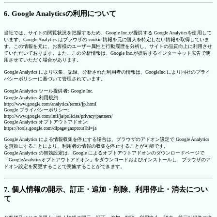
6. Google Analyticsの利用について
当社では、サイトの閲覧状況を把握するため、Google Inc.が提供する Google Analyticsを使用して
います。Google Analytics はブラウザの cookie 情報を元に個人を特定しない情報を取得していま
す。この情報を元に、お客様のユーザー属性と行動履歴を分析し、サイトの品質向上に利用させ
ていただいております。また、この分析情報は、Google Inc.が提供するインターネット広告で使
用させていただく場合があります。
Google Analytics により収集、記録、分析された利用者の情報は、GoogleInc.により同社のプライ
バシーポリシーに基づいて管理されています。
Google Analytics ツール提供者: Google Inc.
Google Analytics 利用規約:
http://www.google.com/analytics/terms/jp.html
Google プライバシーポリシー:
http://www.google.com/intl/ja/policies/privacy/partners/
Google Analytics オプトアウトアドオン:
https://tools.google.com/dlpage/gaoptout?hl=ja
Google Analytics による情報収集を停止する場合は、ブラウザのアドオン設定で Google Analytics
を無効にすることにより、利用者の情報の収集を停止することが可能です。
Google Analytics の無効設定は、Google によるオプトアウトアドオンのダウンロードページで
「GoogleAnalyticsオプトアウトアドオン」をダウンロードおよびインストールし、ブラウザのア
ドオン設定を変更することで実施することができます。
7. 個人情報の開示、訂正・追加・削除、利用停止・消去につい
て