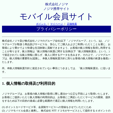
株式会社ノジマ
ノジマ携帯サイト
モバイル会員サイト
ポイント
｜
マイページ
｜
店舗検索
プライバシーポリシー
株式会社ノジマ及び株式会社ノジマのグループ会社(以下「ノジマグループ」という。)は、ノジ
マグループが取扱う商品及びサービスを、安心してご購入およびご利用いただくことを通じ、お
客様により豊かでより快適な生活体験に貢献できますよう、お客様の個人情報を取得し利用する
ことが有ります。個人情報は「個人情報の保護に関する法律(以下「個人情報保護法」という。)
で規定されている個人情報に限らず、個人に関するデータを含みます。その上で、ノジマグルー
プは、個人情報の重要性を認識し、本個人情報保護方針に則りお客様の個人情報の保護を徹底い
たします。
尚、本個人情報保護方針に規定されていない事項につきましては、「個人情報保護法」に従いま
す。
1. 個人情報の取得及び利用目的
ノジマグループは、お客様の個人情報の取得に際し適法かつ公正な手段により取得いたします。
お客様にご提供いただく個人情報の利用目的は、お客様にご満足いただくサービスの開発、提供
をするため以下の目的の達成に必要な範囲内で適正に個人情報を利用いたします。
(1) ポイントカードサービス等、会員制サービスへの登録をさせていただくため
(2) ノジマモバイル会員と連携し、株式会社 NTT ドコモがサービスとして提供する d ポイントの