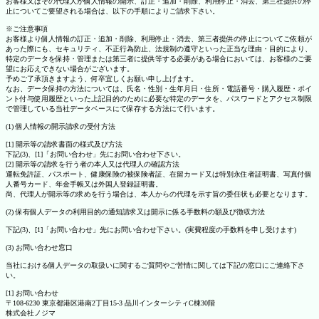
お客様又はその代理人が個人情報の開示、訂正・追加・削除、利用停止・消去、第三社提供の停
止についてご要望される場合は、以下の手順によりご請求下さい。
※ご注意事項
お客様より個人情報の訂正・追加・削除、利用停止・消去、第三者提供の停止についてご依頼が
あった際にも、セキュリティ、不正行為防止、法規制の遵守といった正当な理由・目的により、
特定のデータを保持・管理または第三者に提供等する必要がある場合においては、お客様のご要
望にお応えできない場合がございます。
予めご了承頂きますよう、何卒宜しくお願い申し上げます。
なお、データ保持の方法については、氏名・性別・生年月日・住所・電話番号・購入履歴・ポイ
ント付与使用履歴といった上記目的のために必要な特定のデータを、パスワードとアクセス制限
で管理している当社データベースにて保存する方法にて行います。
(1) 個人情報の開示請求の受付方法
[1] 開示等の請求書面の様式及び方法
下記(3)、[1]「お問い合わせ」先にお問い合わせ下さい。
[2] 開示等の請求を行う者の本人又は代理人の確認方法
運転免許証、パスポート、健康保険の被保険者証、在留カード又は特別永住者証明書、写真付個
人番号カード、年金手帳又は外国人登録証明書。
尚、代理人が開示等の求めを行う場合は、本人からの代理を示す旨の委任状も必要となります。
(2) 保有個人データの利用目的の通知請求又は開示に係る手数料の額及び徴収方法
下記(3)、[1]「お問い合わせ」先にお問い合わせ下さい。(実費程度の手数料を申し受けます)
(3) お問い合わせ窓口
当社における個人データの取扱いに関するご質問やご苦情に関しては下記の窓口にご連絡下さ
い。
[1] お問い合わせ
〒108-6230 東京都港区港南2丁目15-3 品川インターシティC棟30階
株式会社ノジマ