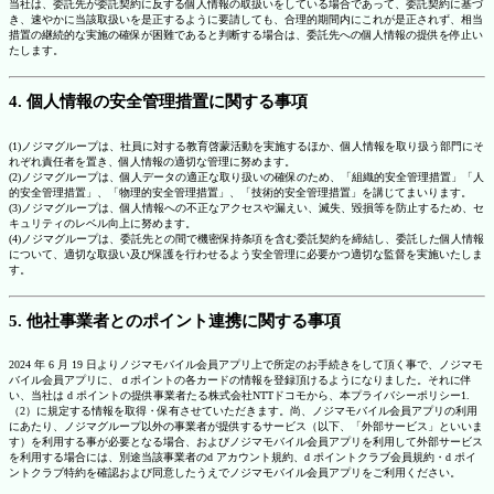
当社は、委託先が委託契約に反する個人情報の取扱いをしている場合であって、委託契約に基づ
き、速やかに当該取扱いを是正するように要請しても、合理的期間内にこれが是正されず、相当
措置の継続的な実施の確保が困難であると判断する場合は、委託先への個人情報の提供を停止い
たします。
4. 個人情報の安全管理措置に関する事項
(1)ノジマグループは、社員に対する教育啓蒙活動を実施するほか、個人情報を取り扱う部門にそ
れぞれ責任者を置き、個人情報の適切な管理に努めます。
(2)ノジマグループは、個人データの適正な取り扱いの確保のため、「組織的安全管理措置」「人
的安全管理措置」、「物理的安全管理措置」、「技術的安全管理措置」を講じてまいります。
(3)ノジマグループは、個人情報への不正なアクセスや漏えい、滅失、毀損等を防止するため、セ
キュリティのレベル向上に努めます。
(4)ノジマグループは、委託先との間で機密保持条項を含む委託契約を締結し、委託した個人情報
について、適切な取扱い及び保護を行わせるよう安全管理に必要かつ適切な監督を実施いたしま
す。
5. 他社事業者とのポイント連携に関する事項
2024 年 6 月 19 日よりノジマモバイル会員アプリ上で所定のお手続きをして頂く事で、ノジマモ
バイル会員アプリに、ｄポイントの各カードの情報を登録頂けるようになりました。それに伴
い、当社は d ポイントの提供事業者たる株式会社NTTドコモから、本プライバシーポリシー1.
（2）に規定する情報を取得・保有させていただきます。尚、ノジマモバイル会員アプリの利用
にあたり、ノジマグループ以外の事業者が提供するサービス（以下、「外部サービス」といいま
す）を利用する事が必要となる場合、およびノジマモバイル会員アプリを利用して外部サービス
を利用する場合には、別途当該事業者のd アカウント規約、d ポイントクラブ会員規約・d ポイ
ントクラブ特約を確認および同意したうえでノジマモバイル会員アプリをご利用ください。