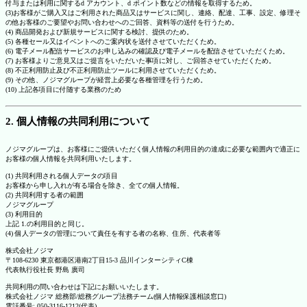
付与または利用に関するd アカウント、d ポイント数などの情報を取得するため。
(3)お客様がご購入又はご利用された商品又はサービスに関し、連絡、配達、工事、設定、修理そ
の他お客様のご要望やお問い合わせへのご回答、資料等の送付を行うため。
(4) 商品開発および新規サービスに関する検討、提供のため。
(5) 各種セール又はイベントへのご案内状を送付させていただくため。
(6) 電子メール配信サービスのお申し込みの確認及び電子メールを配信させていただくため。
(7) お客様よりご意見又はご提言をいただいた事項に対し、ご回答させていただくため。
(8) 不正利用防止及び不正利用防止ツールに利用させていただくため。
(9) その他、ノジマグループが経営上必要な各種管理を行うため。
(10) 上記各項目に付随する業務のため
2. 個人情報の共同利用について
ノジマグループは、お客様にご提供いただく個人情報の利用目的の達成に必要な範囲内で適正に
お客様の個人情報を共同利用いたします。
(1) 共同利用される個人データの項目
お客様から申し入れが有る場合を除き、全ての個人情報。
(2) 共同利用する者の範囲
ノジマグループ
(3) 利用目的
上記 1.の利用目的と同じ。
(4) 個人データの管理について責任を有する者の名称、住所、代表者等
株式会社ノジマ
〒108-6230 東京都港区港南2丁目15-3 品川インターシティC棟
代表執行役社長 野島 廣司
共同利用の問い合わせは下記にお願いいたします。
株式会社ノジマ 総務部/総務グループ法務チーム(個人情報保護相談窓口)
電話番号: 050-3116-1212(代表)