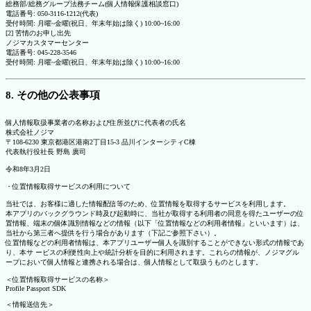
総務部/総務グループ法務チーム(個人情報保護相談窓口)
電話番号: 050-3116-1212(代表)
受付時間: 月曜~金曜(祝日、年末年始は除く) 10:00~16:00
[2] 苦情のお申し出先
ノジマカスタマーセンター
電話番号: 045-228-3546
受付時間: 月曜~金曜(祝日、年末年始は除く) 10:00~16:00
8. その他の公表事項
個人情報取扱事業者の名称および住所並びに代表者の氏名
株式会社ノジマ
〒108-6230 東京都港区港南2丁目15-3 品川インターシティC棟
代表執行役社長 野島 廣司
令和8年3月2日
・位置情報取得サービスの利用について
当社では、お客様に適した情報配信等のため、位置情報を取得するサービスを利用します。
本アプリのバックグラウンド時及び起動時に、当社が取得する利用者の同意を得たユーザーの位
置情報、端末の個体識別情報などの情報（以下「位置情報などの利用者情報」といいます）は、
当社から第三者へ提供を行う場合があります（下記ご参照下さい）。
位置情報などの利用者情報は、本アプリユーザー個人を識別することができない形式の情報であ
り、本サ ービスの利便性向上や統計分析を目的に利用されます。これらの情報が、ノジマグル
ープにおいて個人情報と連携される場合は、個人情報として取扱うものとします。
＜位置情報取得サービスの名称＞
Profile Passport SDK
＜情報送信先＞