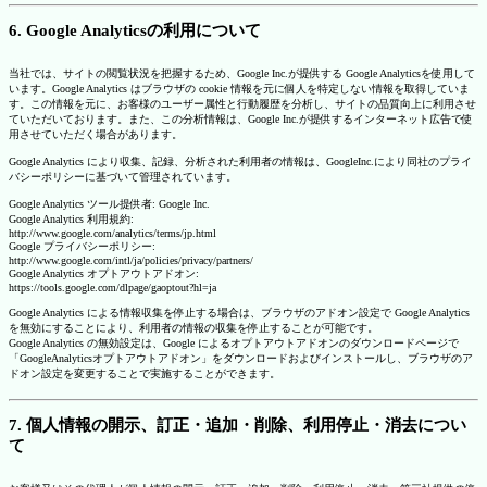
6. Google Analyticsの利用について
当社では、サイトの閲覧状況を把握するため、Google Inc.が提供する Google Analyticsを使用して
います。Google Analytics はブラウザの cookie 情報を元に個人を特定しない情報を取得していま
す。この情報を元に、お客様のユーザー属性と行動履歴を分析し、サイトの品質向上に利用させ
ていただいております。また、この分析情報は、Google Inc.が提供するインターネット広告で使
用させていただく場合があります。
Google Analytics により収集、記録、分析された利用者の情報は、GoogleInc.により同社のプライ
バシーポリシーに基づいて管理されています。
Google Analytics ツール提供者: Google Inc.
Google Analytics 利用規約:
http://www.google.com/analytics/terms/jp.html
Google プライバシーポリシー:
http://www.google.com/intl/ja/policies/privacy/partners/
Google Analytics オプトアウトアドオン:
https://tools.google.com/dlpage/gaoptout?hl=ja
Google Analytics による情報収集を停止する場合は、ブラウザのアドオン設定で Google Analytics
を無効にすることにより、利用者の情報の収集を停止することが可能です。
Google Analytics の無効設定は、Google によるオプトアウトアドオンのダウンロードページで
「GoogleAnalyticsオプトアウトアドオン」をダウンロードおよびインストールし、ブラウザのア
ドオン設定を変更することで実施することができます。
7. 個人情報の開示、訂正・追加・削除、利用停止・消去につい
て