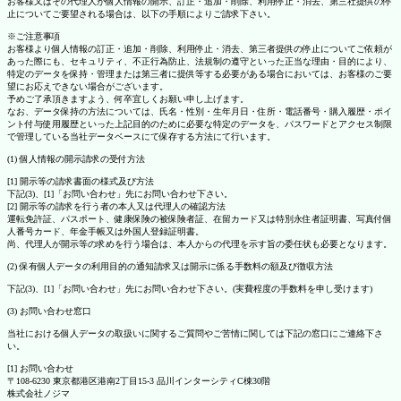
お客様又はその代理人が個人情報の開示、訂正・追加・削除、利用停止・消去、第三社提供の停
止についてご要望される場合は、以下の手順によりご請求下さい。
※ご注意事項
お客様より個人情報の訂正・追加・削除、利用停止・消去、第三者提供の停止についてご依頼が
あった際にも、セキュリティ、不正行為防止、法規制の遵守といった正当な理由・目的により、
特定のデータを保持・管理または第三者に提供等する必要がある場合においては、お客様のご要
望にお応えできない場合がございます。
予めご了承頂きますよう、何卒宜しくお願い申し上げます。
なお、データ保持の方法については、氏名・性別・生年月日・住所・電話番号・購入履歴・ポイ
ント付与使用履歴といった上記目的のために必要な特定のデータを、パスワードとアクセス制限
で管理している当社データベースにて保存する方法にて行います。
(1) 個人情報の開示請求の受付方法
[1] 開示等の請求書面の様式及び方法
下記(3)、[1]「お問い合わせ」先にお問い合わせ下さい。
[2] 開示等の請求を行う者の本人又は代理人の確認方法
運転免許証、パスポート、健康保険の被保険者証、在留カード又は特別永住者証明書、写真付個
人番号カード、年金手帳又は外国人登録証明書。
尚、代理人が開示等の求めを行う場合は、本人からの代理を示す旨の委任状も必要となります。
(2) 保有個人データの利用目的の通知請求又は開示に係る手数料の額及び徴収方法
下記(3)、[1]「お問い合わせ」先にお問い合わせ下さい。(実費程度の手数料を申し受けます)
(3) お問い合わせ窓口
当社における個人データの取扱いに関するご質問やご苦情に関しては下記の窓口にご連絡下さ
い。
[1] お問い合わせ
〒108-6230 東京都港区港南2丁目15-3 品川インターシティC棟30階
株式会社ノジマ