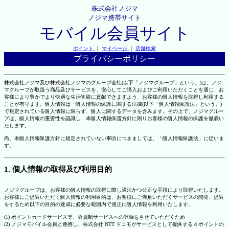
株式会社ノジマ
ノジマ携帯サイト
モバイル会員サイト
ポイント
｜
マイページ
｜
店舗検索
プライバシーポリシー
株式会社ノジマ及び株式会社ノジマのグループ会社(以下「ノジマグループ」という。)は、ノジ
マグループが取扱う商品及びサービスを、安心してご購入およびご利用いただくことを通じ、お
客様により豊かでより快適な生活体験に貢献できますよう、お客様の個人情報を取得し利用する
ことが有ります。個人情報は「個人情報の保護に関する法律(以下「個人情報保護法」という。)
で規定されている個人情報に限らず、個人に関するデータを含みます。その上で、ノジマグルー
プは、個人情報の重要性を認識し、本個人情報保護方針に則りお客様の個人情報の保護を徹底い
たします。
尚、本個人情報保護方針に規定されていない事項につきましては、「個人情報保護法」に従いま
す。
1. 個人情報の取得及び利用目的
ノジマグループは、お客様の個人情報の取得に際し適法かつ公正な手段により取得いたします。
お客様にご提供いただく個人情報の利用目的は、お客様にご満足いただくサービスの開発、提供
をするため以下の目的の達成に必要な範囲内で適正に個人情報を利用いたします。
(1) ポイントカードサービス等、会員制サービスへの登録をさせていただくため
(2) ノジマモバイル会員と連携し、株式会社 NTT ドコモがサービスとして提供する d ポイントの