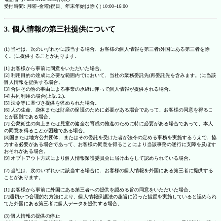
受付時間: 月曜~金曜(祝日、年末年始は除く) 10:00~16:00
3. 個人情報の第三社提供について
(1) 当社は、次のいずれかに該当する場合、お客様の個人情報を第三者(外国にある第三者を除
く。)に提供することがあります。
[1] お客様から事前に同意をいただいた場合。
[2] 利用目的の達成に必要な範囲内でにおいて、当社の業務委託先(再委託先を含みます。)に当該
個人情報を提供する場合。
[3] 合併その他の事由による事業の承継に伴って個人情報が提供される場合。
[4] 共同利用の場合(上記 2.)。
[5] 法令等に基づき提供を求められた場合。
[6] 人の生命、身体または財産の保護のために必要がある場合であって、お客様の同意を得るこ
とが困難である場合。
[7] 公衆衛生の向上または児童の健全な育成の推進のために特に必要がある場合であって、本人
の同意を得ることが困難である場合。
[8]国または地方公共団体、またはその委託を受けた者が法令の定める事務を実施するうえで、協
力する必要がある場合であって、お客様の同意を得ることにより当該事務の遂行に支障を及ぼす
おそれがある場合。
[9] オプトアウト方式により個人情報保護委員会に届け出をして認められている場合。
(2) 当社は、次のいずれかに該当する場合に、お客様の個人情報を外国にある第三者に提供する
ことがあります。
[1] お客様から事前に外国にある第三者への提供を認める旨の同意をいただいた場合。
[2]適切かつ合理的な方法により、個人情報保護法の趣旨に沿った措置を実施していると認められ
てた外国にある第三者に個人データを提供する場合。
(3) 個人情報の提供の停止