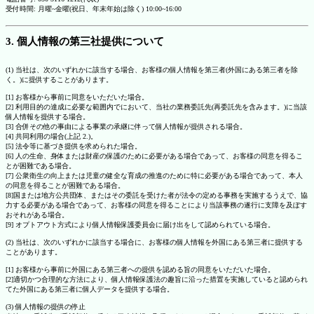
受付時間: 月曜~金曜(祝日、年末年始は除く) 10:00~16:00
3. 個人情報の第三社提供について
(1) 当社は、次のいずれかに該当する場合、お客様の個人情報を第三者(外国にある第三者を除
く。)に提供することがあります。
[1] お客様から事前に同意をいただいた場合。
[2] 利用目的の達成に必要な範囲内でにおいて、当社の業務委託先(再委託先を含みます。)に当該
個人情報を提供する場合。
[3] 合併その他の事由による事業の承継に伴って個人情報が提供される場合。
[4] 共同利用の場合(上記 2.)。
[5] 法令等に基づき提供を求められた場合。
[6] 人の生命、身体または財産の保護のために必要がある場合であって、お客様の同意を得るこ
とが困難である場合。
[7] 公衆衛生の向上または児童の健全な育成の推進のために特に必要がある場合であって、本人
の同意を得ることが困難である場合。
[8]国または地方公共団体、またはその委託を受けた者が法令の定める事務を実施するうえで、協
力する必要がある場合であって、お客様の同意を得ることにより当該事務の遂行に支障を及ぼす
おそれがある場合。
[9] オプトアウト方式により個人情報保護委員会に届け出をして認められている場合。
(2) 当社は、次のいずれかに該当する場合に、お客様の個人情報を外国にある第三者に提供する
ことがあります。
[1] お客様から事前に外国にある第三者への提供を認める旨の同意をいただいた場合。
[2]適切かつ合理的な方法により、個人情報保護法の趣旨に沿った措置を実施していると認められ
てた外国にある第三者に個人データを提供する場合。
(3) 個人情報の提供の停止