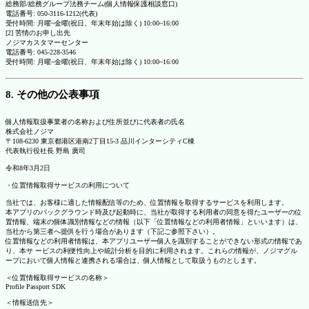
総務部/総務グループ法務チーム(個人情報保護相談窓口)
電話番号: 050-3116-1212(代表)
受付時間: 月曜~金曜(祝日、年末年始は除く) 10:00~16:00
[2] 苦情のお申し出先
ノジマカスタマーセンター
電話番号: 045-228-3546
受付時間: 月曜~金曜(祝日、年末年始は除く) 10:00~16:00
8. その他の公表事項
個人情報取扱事業者の名称および住所並びに代表者の氏名
株式会社ノジマ
〒108-6230 東京都港区港南2丁目15-3 品川インターシティC棟
代表執行役社長 野島 廣司
令和8年3月2日
・位置情報取得サービスの利用について
当社では、お客様に適した情報配信等のため、位置情報を取得するサービスを利用します。
本アプリのバックグラウンド時及び起動時に、当社が取得する利用者の同意を得たユーザーの位
置情報、端末の個体識別情報などの情報（以下「位置情報などの利用者情報」といいます）は、
当社から第三者へ提供を行う場合があります（下記ご参照下さい）。
位置情報などの利用者情報は、本アプリユーザー個人を識別することができない形式の情報であ
り、本サ ービスの利便性向上や統計分析を目的に利用されます。これらの情報が、ノジマグル
ープにおいて個人情報と連携される場合は、個人情報として取扱うものとします。
＜位置情報取得サービスの名称＞
Profile Passport SDK
＜情報送信先＞