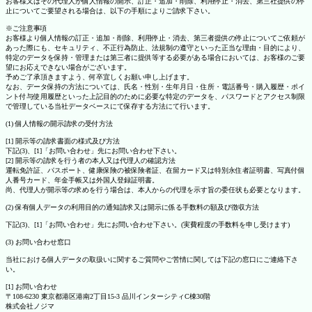
お客様又はその代理人が個人情報の開示、訂正・追加・削除、利用停止・消去、第三社提供の停
止についてご要望される場合は、以下の手順によりご請求下さい。
※ご注意事項
お客様より個人情報の訂正・追加・削除、利用停止・消去、第三者提供の停止についてご依頼が
あった際にも、セキュリティ、不正行為防止、法規制の遵守といった正当な理由・目的により、
特定のデータを保持・管理または第三者に提供等する必要がある場合においては、お客様のご要
望にお応えできない場合がございます。
予めご了承頂きますよう、何卒宜しくお願い申し上げます。
なお、データ保持の方法については、氏名・性別・生年月日・住所・電話番号・購入履歴・ポイ
ント付与使用履歴といった上記目的のために必要な特定のデータを、パスワードとアクセス制限
で管理している当社データベースにて保存する方法にて行います。
(1) 個人情報の開示請求の受付方法
[1] 開示等の請求書面の様式及び方法
下記(3)、[1]「お問い合わせ」先にお問い合わせ下さい。
[2] 開示等の請求を行う者の本人又は代理人の確認方法
運転免許証、パスポート、健康保険の被保険者証、在留カード又は特別永住者証明書、写真付個
人番号カード、年金手帳又は外国人登録証明書。
尚、代理人が開示等の求めを行う場合は、本人からの代理を示す旨の委任状も必要となります。
(2) 保有個人データの利用目的の通知請求又は開示に係る手数料の額及び徴収方法
下記(3)、[1]「お問い合わせ」先にお問い合わせ下さい。(実費程度の手数料を申し受けます)
(3) お問い合わせ窓口
当社における個人データの取扱いに関するご質問やご苦情に関しては下記の窓口にご連絡下さ
い。
[1] お問い合わせ
〒108-6230 東京都港区港南2丁目15-3 品川インターシティC棟30階
株式会社ノジマ