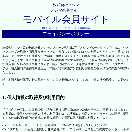
株式会社ノジマ
ノジマ携帯サイト
モバイル会員サイト
ポイント
｜
マイページ
｜
店舗検索
プライバシーポリシー
株式会社ノジマ及び株式会社ノジマのグループ会社(以下「ノジマグループ」という。)は、ノジ
マグループが取扱う商品及びサービスを、安心してご購入およびご利用いただくことを通じ、お
客様により豊かでより快適な生活体験に貢献できますよう、お客様の個人情報を取得し利用する
ことが有ります。個人情報は「個人情報の保護に関する法律(以下「個人情報保護法」という。)
で規定されている個人情報に限らず、個人に関するデータを含みます。その上で、ノジマグルー
プは、個人情報の重要性を認識し、本個人情報保護方針に則りお客様の個人情報の保護を徹底い
たします。
尚、本個人情報保護方針に規定されていない事項につきましては、「個人情報保護法」に従いま
す。
1. 個人情報の取得及び利用目的
ノジマグループは、お客様の個人情報の取得に際し適法かつ公正な手段により取得いたします。
お客様にご提供いただく個人情報の利用目的は、お客様にご満足いただくサービスの開発、提供
をするため以下の目的の達成に必要な範囲内で適正に個人情報を利用いたします。
(1) ポイントカードサービス等、会員制サービスへの登録をさせていただくため
(2) ノジマモバイル会員と連携し、株式会社 NTT ドコモがサービスとして提供する d ポイントの