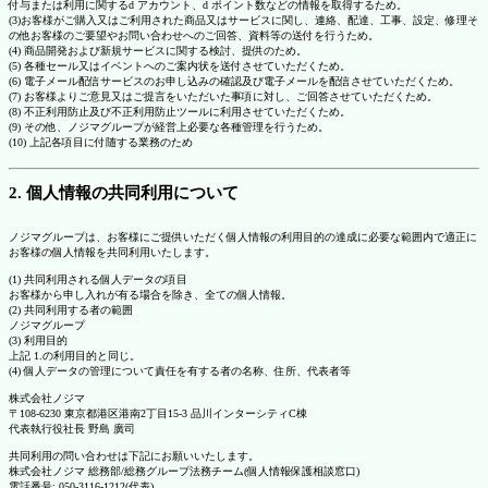
付与または利用に関するd アカウント、d ポイント数などの情報を取得するため。
(3)お客様がご購入又はご利用された商品又はサービスに関し、連絡、配達、工事、設定、修理そ
の他お客様のご要望やお問い合わせへのご回答、資料等の送付を行うため。
(4) 商品開発および新規サービスに関する検討、提供のため。
(5) 各種セール又はイベントへのご案内状を送付させていただくため。
(6) 電子メール配信サービスのお申し込みの確認及び電子メールを配信させていただくため。
(7) お客様よりご意見又はご提言をいただいた事項に対し、ご回答させていただくため。
(8) 不正利用防止及び不正利用防止ツールに利用させていただくため。
(9) その他、ノジマグループが経営上必要な各種管理を行うため。
(10) 上記各項目に付随する業務のため
2. 個人情報の共同利用について
ノジマグループは、お客様にご提供いただく個人情報の利用目的の達成に必要な範囲内で適正に
お客様の個人情報を共同利用いたします。
(1) 共同利用される個人データの項目
お客様から申し入れが有る場合を除き、全ての個人情報。
(2) 共同利用する者の範囲
ノジマグループ
(3) 利用目的
上記 1.の利用目的と同じ。
(4) 個人データの管理について責任を有する者の名称、住所、代表者等
株式会社ノジマ
〒108-6230 東京都港区港南2丁目15-3 品川インターシティC棟
代表執行役社長 野島 廣司
共同利用の問い合わせは下記にお願いいたします。
株式会社ノジマ 総務部/総務グループ法務チーム(個人情報保護相談窓口)
電話番号: 050-3116-1212(代表)