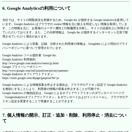
6. Google Analyticsの利用について
当社では、サイトの閲覧状況を把握するため、Google Inc.が提供する Google Analyticsを使用して
います。Google Analytics はブラウザの cookie 情報を元に個人を特定しない情報を取得していま
す。この情報を元に、お客様のユーザー属性と行動履歴を分析し、サイトの品質向上に利用させ
ていただいております。また、この分析情報は、Google Inc.が提供するインターネット広告で使
用させていただく場合があります。
Google Analytics により収集、記録、分析された利用者の情報は、GoogleInc.により同社のプライ
バシーポリシーに基づいて管理されています。
Google Analytics ツール提供者: Google Inc.
Google Analytics 利用規約:
http://www.google.com/analytics/terms/jp.html
Google プライバシーポリシー:
http://www.google.com/intl/ja/policies/privacy/partners/
Google Analytics オプトアウトアドオン:
https://tools.google.com/dlpage/gaoptout?hl=ja
Google Analytics による情報収集を停止する場合は、ブラウザのアドオン設定で Google Analytics
を無効にすることにより、利用者の情報の収集を停止することが可能です。
Google Analytics の無効設定は、Google によるオプトアウトアドオンのダウンロードページで
「GoogleAnalyticsオプトアウトアドオン」をダウンロードおよびインストールし、ブラウザのア
ドオン設定を変更することで実施することができます。
7. 個人情報の開示、訂正・追加・削除、利用停止・消去につい
て