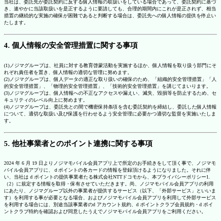
当社は、委託先が委託契約に反する個人情報の取扱いをしている場合であって、委託契約に基づ
き、速やかに当該取扱いを是正するように要請しても、合理的期間内にこれが是正されず、相当
措置の継続的な実施の確保が困難であると判断する場合は、委託先への個人情報の提供を停止い
たします。
4. 個人情報の安全管理措置に関する事項
(1)ノジマグループは、社員に対する教育啓蒙活動を実施するほか、個人情報を取り扱う部門にそ
れぞれ責任者を置き、個人情報の適切な管理に努めます。
(2)ノジマグループは、個人データの適正な取り扱いの確保のため、「組織的安全管理措置」「人
的安全管理措置」、「物理的安全管理措置」、「技術的安全管理措置」を講じてまいります。
(3)ノジマグループは、個人情報への不正なアクセスや漏えい、滅失、毀損等を防止するため、セ
キュリティのレベル向上に努めます。
(4)ノジマグループは、委託先との間で機密保持条項を含む委託契約を締結し、委託した個人情報
について、適切な取扱い及び保護を行わせるよう安全管理に必要かつ適切な監督を実施いたしま
す。
5. 他社事業者とのポイント連携に関する事項
2024 年 6 月 19 日よりノジマモバイル会員アプリ上で所定のお手続きをして頂く事で、ノジマモ
バイル会員アプリに、ｄポイントの各カードの情報を登録頂けるようになりました。それに伴
い、当社は d ポイントの提供事業者たる株式会社NTTドコモから、本プライバシーポリシー1.
（2）に規定する情報を取得・保有させていただきます。尚、ノジマモバイル会員アプリの利用
にあたり、ノジマグループ以外の事業者が提供するサービス（以下、「外部サービス」といいま
す）を利用する事が必要となる場合、およびノジマモバイル会員アプリを利用して外部サービス
を利用する場合には、別途当該事業者のd アカウント規約、d ポイントクラブ会員規約・d ポイ
ントクラブ特約を確認および同意したうえでノジマモバイル会員アプリをご利用ください。