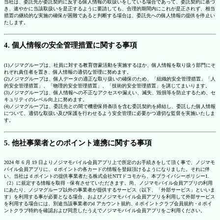
当社は、委託先が委託契約に反する個人情報の取扱いをしている場合であって、委託契約に基づ
き、速やかに当該取扱いを是正するように要請しても、合理的期間内にこれが是正されず、相当
措置の継続的な実施の確保が困難であると判断する場合は、委託先への個人情報の提供を停止い
たします。
4. 個人情報の安全管理措置に関する事項
(1)ノジマグループは、社員に対する教育啓蒙活動を実施するほか、個人情報を取り扱う部門にそ
れぞれ責任者を置き、個人情報の適切な管理に努めます。
(2)ノジマグループは、個人データの適正な取り扱いの確保のため、「組織的安全管理措置」「人
的安全管理措置」、「物理的安全管理措置」、「技術的安全管理措置」を講じてまいります。
(3)ノジマグループは、個人情報への不正なアクセスや漏えい、滅失、毀損等を防止するため、セ
キュリティのレベル向上に努めます。
(4)ノジマグループは、委託先との間で機密保持条項を含む委託契約を締結し、委託した個人情報
について、適切な取扱い及び保護を行わせるよう安全管理に必要かつ適切な監督を実施いたしま
す。
5. 他社事業者とのポイント連携に関する事項
2024 年 6 月 19 日よりノジマモバイル会員アプリ上で所定のお手続きをして頂く事で、ノジマモ
バイル会員アプリに、ｄポイントの各カードの情報を登録頂けるようになりました。それに伴
い、当社は d ポイントの提供事業者たる株式会社NTTドコモから、本プライバシーポリシー1.
（2）に規定する情報を取得・保有させていただきます。尚、ノジマモバイル会員アプリの利用
にあたり、ノジマグループ以外の事業者が提供するサービス（以下、「外部サービス」といいま
す）を利用する事が必要となる場合、およびノジマモバイル会員アプリを利用して外部サービス
を利用する場合には、別途当該事業者のd アカウント規約、d ポイントクラブ会員規約・d ポイ
ントクラブ特約を確認および同意したうえでノジマモバイル会員アプリをご利用ください。