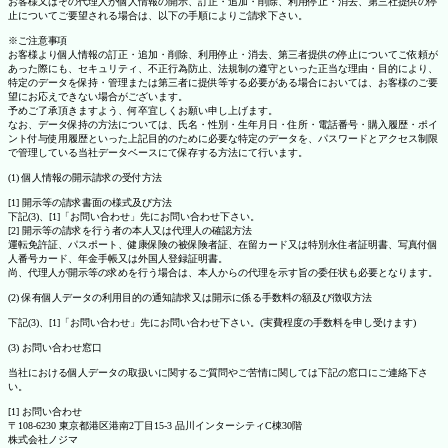
お客様又はその代理人が個人情報の開示、訂正・追加・削除、利用停止・消去、第三社提供の停
止についてご要望される場合は、以下の手順によりご請求下さい。
※ご注意事項
お客様より個人情報の訂正・追加・削除、利用停止・消去、第三者提供の停止についてご依頼が
あった際にも、セキュリティ、不正行為防止、法規制の遵守といった正当な理由・目的により、
特定のデータを保持・管理または第三者に提供等する必要がある場合においては、お客様のご要
望にお応えできない場合がございます。
予めご了承頂きますよう、何卒宜しくお願い申し上げます。
なお、データ保持の方法については、氏名・性別・生年月日・住所・電話番号・購入履歴・ポイ
ント付与使用履歴といった上記目的のために必要な特定のデータを、パスワードとアクセス制限
で管理している当社データベースにて保存する方法にて行います。
(1) 個人情報の開示請求の受付方法
[1] 開示等の請求書面の様式及び方法
下記(3)、[1]「お問い合わせ」先にお問い合わせ下さい。
[2] 開示等の請求を行う者の本人又は代理人の確認方法
運転免許証、パスポート、健康保険の被保険者証、在留カード又は特別永住者証明書、写真付個
人番号カード、年金手帳又は外国人登録証明書。
尚、代理人が開示等の求めを行う場合は、本人からの代理を示す旨の委任状も必要となります。
(2) 保有個人データの利用目的の通知請求又は開示に係る手数料の額及び徴収方法
下記(3)、[1]「お問い合わせ」先にお問い合わせ下さい。(実費程度の手数料を申し受けます)
(3) お問い合わせ窓口
当社における個人データの取扱いに関するご質問やご苦情に関しては下記の窓口にご連絡下さ
い。
[1] お問い合わせ
〒108-6230 東京都港区港南2丁目15-3 品川インターシティC棟30階
株式会社ノジマ