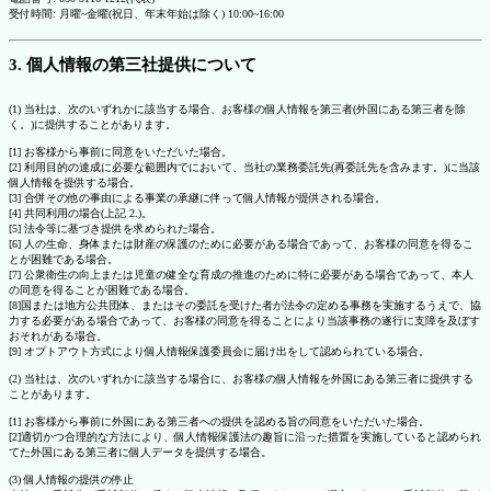
受付時間: 月曜~金曜(祝日、年末年始は除く) 10:00~16:00
3. 個人情報の第三社提供について
(1) 当社は、次のいずれかに該当する場合、お客様の個人情報を第三者(外国にある第三者を除
く。)に提供することがあります。
[1] お客様から事前に同意をいただいた場合。
[2] 利用目的の達成に必要な範囲内でにおいて、当社の業務委託先(再委託先を含みます。)に当該
個人情報を提供する場合。
[3] 合併その他の事由による事業の承継に伴って個人情報が提供される場合。
[4] 共同利用の場合(上記 2.)。
[5] 法令等に基づき提供を求められた場合。
[6] 人の生命、身体または財産の保護のために必要がある場合であって、お客様の同意を得るこ
とが困難である場合。
[7] 公衆衛生の向上または児童の健全な育成の推進のために特に必要がある場合であって、本人
の同意を得ることが困難である場合。
[8]国または地方公共団体、またはその委託を受けた者が法令の定める事務を実施するうえで、協
力する必要がある場合であって、お客様の同意を得ることにより当該事務の遂行に支障を及ぼす
おそれがある場合。
[9] オプトアウト方式により個人情報保護委員会に届け出をして認められている場合。
(2) 当社は、次のいずれかに該当する場合に、お客様の個人情報を外国にある第三者に提供する
ことがあります。
[1] お客様から事前に外国にある第三者への提供を認める旨の同意をいただいた場合。
[2]適切かつ合理的な方法により、個人情報保護法の趣旨に沿った措置を実施していると認められ
てた外国にある第三者に個人データを提供する場合。
(3) 個人情報の提供の停止