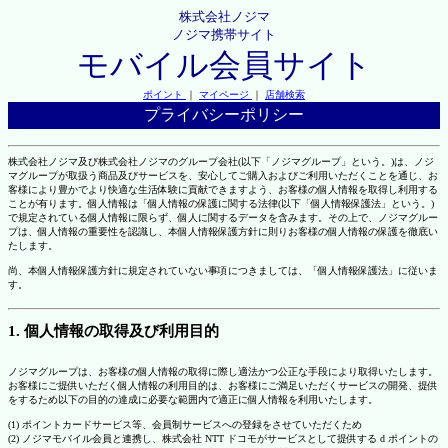
株式会社ノジマ
ノジマ携帯サイト
モバイル会員サイト
ポイント
｜
マイページ
｜
店舗検索
プライバシーポリシー
株式会社ノジマ及び株式会社ノジマのグループ会社(以下「ノジマグループ」という。)は、ノジ
マグループが取扱う商品及びサービスを、安心してご購入およびご利用いただくことを通じ、お
客様により豊かでより快適な生活体験に貢献できますよう、お客様の個人情報を取得し利用する
ことが有ります。個人情報は「個人情報の保護に関する法律(以下「個人情報保護法」という。)
で規定されている個人情報に限らず、個人に関するデータを含みます。その上で、ノジマグルー
プは、個人情報の重要性を認識し、本個人情報保護方針に則りお客様の個人情報の保護を徹底い
たします。
尚、本個人情報保護方針に規定されていない事項につきましては、「個人情報保護法」に従いま
す。
1. 個人情報の取得及び利用目的
ノジマグループは、お客様の個人情報の取得に際し適法かつ公正な手段により取得いたします。
お客様にご提供いただく個人情報の利用目的は、お客様にご満足いただくサービスの開発、提供
をするため以下の目的の達成に必要な範囲内で適正に個人情報を利用いたします。
(1) ポイントカードサービス等、会員制サービスへの登録をさせていただくため
(2) ノジマモバイル会員と連携し、株式会社 NTT ドコモがサービスとして提供する d ポイントの