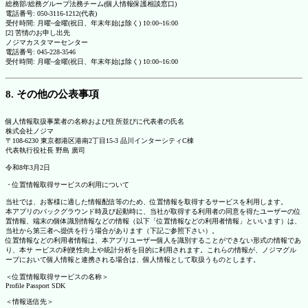
総務部/総務グループ法務チーム(個人情報保護相談窓口)
電話番号: 050-3116-1212(代表)
受付時間: 月曜~金曜(祝日、年末年始は除く) 10:00~16:00
[2] 苦情のお申し出先
ノジマカスタマーセンター
電話番号: 045-228-3546
受付時間: 月曜~金曜(祝日、年末年始は除く) 10:00~16:00
8. その他の公表事項
個人情報取扱事業者の名称および住所並びに代表者の氏名
株式会社ノジマ
〒108-6230 東京都港区港南2丁目15-3 品川インターシティC棟
代表執行役社長 野島 廣司
令和8年3月2日
・位置情報取得サービスの利用について
当社では、お客様に適した情報配信等のため、位置情報を取得するサービスを利用します。
本アプリのバックグラウンド時及び起動時に、当社が取得する利用者の同意を得たユーザーの位
置情報、端末の個体識別情報などの情報（以下「位置情報などの利用者情報」といいます）は、
当社から第三者へ提供を行う場合があります（下記ご参照下さい）。
位置情報などの利用者情報は、本アプリユーザー個人を識別することができない形式の情報であ
り、本サ ービスの利便性向上や統計分析を目的に利用されます。これらの情報が、ノジマグル
ープにおいて個人情報と連携される場合は、個人情報として取扱うものとします。
＜位置情報取得サービスの名称＞
Profile Passport SDK
＜情報送信先＞