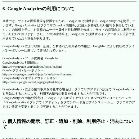
6. Google Analyticsの利用について
当社では、サイトの閲覧状況を把握するため、Google Inc.が提供する Google Analyticsを使用して
います。Google Analytics はブラウザの cookie 情報を元に個人を特定しない情報を取得していま
す。この情報を元に、お客様のユーザー属性と行動履歴を分析し、サイトの品質向上に利用させ
ていただいております。また、この分析情報は、Google Inc.が提供するインターネット広告で使
用させていただく場合があります。
Google Analytics により収集、記録、分析された利用者の情報は、GoogleInc.により同社のプライ
バシーポリシーに基づいて管理されています。
Google Analytics ツール提供者: Google Inc.
Google Analytics 利用規約:
http://www.google.com/analytics/terms/jp.html
Google プライバシーポリシー:
http://www.google.com/intl/ja/policies/privacy/partners/
Google Analytics オプトアウトアドオン:
https://tools.google.com/dlpage/gaoptout?hl=ja
Google Analytics による情報収集を停止する場合は、ブラウザのアドオン設定で Google Analytics
を無効にすることにより、利用者の情報の収集を停止することが可能です。
Google Analytics の無効設定は、Google によるオプトアウトアドオンのダウンロードページで
「GoogleAnalyticsオプトアウトアドオン」をダウンロードおよびインストールし、ブラウザのア
ドオン設定を変更することで実施することができます。
7. 個人情報の開示、訂正・追加・削除、利用停止・消去につい
て