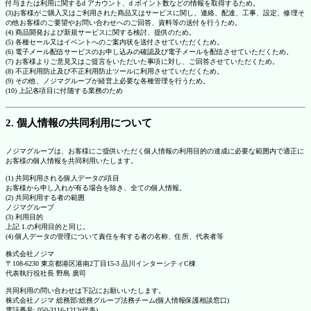
付与または利用に関するd アカウント、d ポイント数などの情報を取得するため。
(3)お客様がご購入又はご利用された商品又はサービスに関し、連絡、配達、工事、設定、修理そ
の他お客様のご要望やお問い合わせへのご回答、資料等の送付を行うため。
(4) 商品開発および新規サービスに関する検討、提供のため。
(5) 各種セール又はイベントへのご案内状を送付させていただくため。
(6) 電子メール配信サービスのお申し込みの確認及び電子メールを配信させていただくため。
(7) お客様よりご意見又はご提言をいただいた事項に対し、ご回答させていただくため。
(8) 不正利用防止及び不正利用防止ツールに利用させていただくため。
(9) その他、ノジマグループが経営上必要な各種管理を行うため。
(10) 上記各項目に付随する業務のため
2. 個人情報の共同利用について
ノジマグループは、お客様にご提供いただく個人情報の利用目的の達成に必要な範囲内で適正に
お客様の個人情報を共同利用いたします。
(1) 共同利用される個人データの項目
お客様から申し入れが有る場合を除き、全ての個人情報。
(2) 共同利用する者の範囲
ノジマグループ
(3) 利用目的
上記 1.の利用目的と同じ。
(4) 個人データの管理について責任を有する者の名称、住所、代表者等
株式会社ノジマ
〒108-6230 東京都港区港南2丁目15-3 品川インターシティC棟
代表執行役社長 野島 廣司
共同利用の問い合わせは下記にお願いいたします。
株式会社ノジマ 総務部/総務グループ法務チーム(個人情報保護相談窓口)
電話番号: 050-3116-1212(代表)