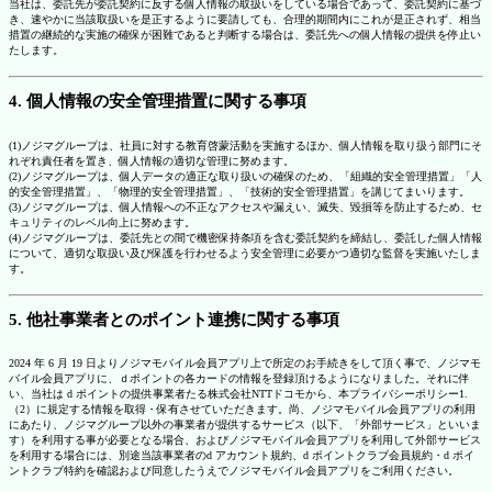
当社は、委託先が委託契約に反する個人情報の取扱いをしている場合であって、委託契約に基づ
き、速やかに当該取扱いを是正するように要請しても、合理的期間内にこれが是正されず、相当
措置の継続的な実施の確保が困難であると判断する場合は、委託先への個人情報の提供を停止い
たします。
4. 個人情報の安全管理措置に関する事項
(1)ノジマグループは、社員に対する教育啓蒙活動を実施するほか、個人情報を取り扱う部門にそ
れぞれ責任者を置き、個人情報の適切な管理に努めます。
(2)ノジマグループは、個人データの適正な取り扱いの確保のため、「組織的安全管理措置」「人
的安全管理措置」、「物理的安全管理措置」、「技術的安全管理措置」を講じてまいります。
(3)ノジマグループは、個人情報への不正なアクセスや漏えい、滅失、毀損等を防止するため、セ
キュリティのレベル向上に努めます。
(4)ノジマグループは、委託先との間で機密保持条項を含む委託契約を締結し、委託した個人情報
について、適切な取扱い及び保護を行わせるよう安全管理に必要かつ適切な監督を実施いたしま
す。
5. 他社事業者とのポイント連携に関する事項
2024 年 6 月 19 日よりノジマモバイル会員アプリ上で所定のお手続きをして頂く事で、ノジマモ
バイル会員アプリに、ｄポイントの各カードの情報を登録頂けるようになりました。それに伴
い、当社は d ポイントの提供事業者たる株式会社NTTドコモから、本プライバシーポリシー1.
（2）に規定する情報を取得・保有させていただきます。尚、ノジマモバイル会員アプリの利用
にあたり、ノジマグループ以外の事業者が提供するサービス（以下、「外部サービス」といいま
す）を利用する事が必要となる場合、およびノジマモバイル会員アプリを利用して外部サービス
を利用する場合には、別途当該事業者のd アカウント規約、d ポイントクラブ会員規約・d ポイ
ントクラブ特約を確認および同意したうえでノジマモバイル会員アプリをご利用ください。