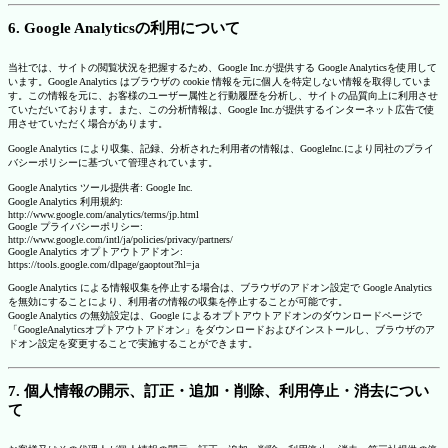
6. Google Analyticsの利用について
当社では、サイトの閲覧状況を把握するため、Google Inc.が提供する Google Analyticsを使用して
います。Google Analytics はブラウザの cookie 情報を元に個人を特定しない情報を取得していま
す。この情報を元に、お客様のユーザー属性と行動履歴を分析し、サイトの品質向上に利用させ
ていただいております。また、この分析情報は、Google Inc.が提供するインターネット広告で使
用させていただく場合があります。
Google Analytics により収集、記録、分析された利用者の情報は、GoogleInc.により同社のプライ
バシーポリシーに基づいて管理されています。
Google Analytics ツール提供者: Google Inc.
Google Analytics 利用規約:
http://www.google.com/analytics/terms/jp.html
Google プライバシーポリシー:
http://www.google.com/intl/ja/policies/privacy/partners/
Google Analytics オプトアウトアドオン:
https://tools.google.com/dlpage/gaoptout?hl=ja
Google Analytics による情報収集を停止する場合は、ブラウザのアドオン設定で Google Analytics
を無効にすることにより、利用者の情報の収集を停止することが可能です。
Google Analytics の無効設定は、Google によるオプトアウトアドオンのダウンロードページで
「GoogleAnalyticsオプトアウトアドオン」をダウンロードおよびインストールし、ブラウザのア
ドオン設定を変更することで実施することができます。
7. 個人情報の開示、訂正・追加・削除、利用停止・消去につい
て