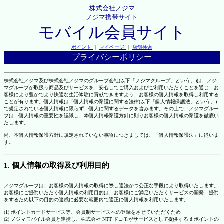
株式会社ノジマ
ノジマ携帯サイト
モバイル会員サイト
ポイント
｜
マイページ
｜
店舗検索
プライバシーポリシー
株式会社ノジマ及び株式会社ノジマのグループ会社(以下「ノジマグループ」という。)は、ノジ
マグループが取扱う商品及びサービスを、安心してご購入およびご利用いただくことを通じ、お
客様により豊かでより快適な生活体験に貢献できますよう、お客様の個人情報を取得し利用する
ことが有ります。個人情報は「個人情報の保護に関する法律(以下「個人情報保護法」という。)
で規定されている個人情報に限らず、個人に関するデータを含みます。その上で、ノジマグルー
プは、個人情報の重要性を認識し、本個人情報保護方針に則りお客様の個人情報の保護を徹底い
たします。
尚、本個人情報保護方針に規定されていない事項につきましては、「個人情報保護法」に従いま
す。
1. 個人情報の取得及び利用目的
ノジマグループは、お客様の個人情報の取得に際し適法かつ公正な手段により取得いたします。
お客様にご提供いただく個人情報の利用目的は、お客様にご満足いただくサービスの開発、提供
をするため以下の目的の達成に必要な範囲内で適正に個人情報を利用いたします。
(1) ポイントカードサービス等、会員制サービスへの登録をさせていただくため
(2) ノジマモバイル会員と連携し、株式会社 NTT ドコモがサービスとして提供する d ポイントの