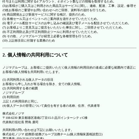
付与または利用に関するd アカウント、d ポイント数などの情報を取得するため。
(3)お客様がご購入又はご利用された商品又はサービスに関し、連絡、配達、工事、設定、修理そ
の他お客様のご要望やお問い合わせへのご回答、資料等の送付を行うため。
(4) 商品開発および新規サービスに関する検討、提供のため。
(5) 各種セール又はイベントへのご案内状を送付させていただくため。
(6) 電子メール配信サービスのお申し込みの確認及び電子メールを配信させていただくため。
(7) お客様よりご意見又はご提言をいただいた事項に対し、ご回答させていただくため。
(8) 不正利用防止及び不正利用防止ツールに利用させていただくため。
(9) その他、ノジマグループが経営上必要な各種管理を行うため。
(10) 上記各項目に付随する業務のため
2. 個人情報の共同利用について
ノジマグループは、お客様にご提供いただく個人情報の利用目的の達成に必要な範囲内で適正に
お客様の個人情報を共同利用いたします。
(1) 共同利用される個人データの項目
お客様から申し入れが有る場合を除き、全ての個人情報。
(2) 共同利用する者の範囲
ノジマグループ
(3) 利用目的
上記 1.の利用目的と同じ。
(4) 個人データの管理について責任を有する者の名称、住所、代表者等
株式会社ノジマ
〒108-6230 東京都港区港南2丁目15-3 品川インターシティC棟
代表執行役社長 野島 廣司
共同利用の問い合わせは下記にお願いいたします。
株式会社ノジマ 総務部/総務グループ法務チーム(個人情報保護相談窓口)
電話番号: 050-3116-1212(代表)