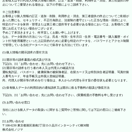
お客様又はその代理人が個人情報の開示、訂正・追加・削除、利用停止・消去、第三社提供の停
止についてご要望される場合は、以下の手順によりご請求下さい。
※ご注意事項
お客様より個人情報の訂正・追加・削除、利用停止・消去、第三者提供の停止についてご依頼が
あった際にも、セキュリティ、不正行為防止、法規制の遵守といった正当な理由・目的により、
特定のデータを保持・管理または第三者に提供等する必要がある場合においては、お客様のご要
望にお応えできない場合がございます。
予めご了承頂きますよう、何卒宜しくお願い申し上げます。
なお、データ保持の方法については、氏名・性別・生年月日・住所・電話番号・購入履歴・ポイ
ント付与使用履歴といった上記目的のために必要な特定のデータを、パスワードとアクセス制限
で管理している当社データベースにて保存する方法にて行います。
(1) 個人情報の開示請求の受付方法
[1] 開示等の請求書面の様式及び方法
下記(3)、[1]「お問い合わせ」先にお問い合わせ下さい。
[2] 開示等の請求を行う者の本人又は代理人の確認方法
運転免許証、パスポート、健康保険の被保険者証、在留カード又は特別永住者証明書、写真付個
人番号カード、年金手帳又は外国人登録証明書。
尚、代理人が開示等の求めを行う場合は、本人からの代理を示す旨の委任状も必要となります。
(2) 保有個人データの利用目的の通知請求又は開示に係る手数料の額及び徴収方法
下記(3)、[1]「お問い合わせ」先にお問い合わせ下さい。(実費程度の手数料を申し受けます)
(3) お問い合わせ窓口
当社における個人データの取扱いに関するご質問やご苦情に関しては下記の窓口にご連絡下さ
い。
[1] お問い合わせ
〒108-6230 東京都港区港南2丁目15-3 品川インターシティC棟30階
株式会社ノジマ