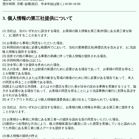
受付時間: 月曜~金曜(祝日、年末年始は除く) 10:00~16:00
3. 個人情報の第三社提供について
(1) 当社は、次のいずれかに該当する場合、お客様の個人情報を第三者(外国にある第三者を除
く。)に提供することがあります。
[1] お客様から事前に同意をいただいた場合。
[2] 利用目的の達成に必要な範囲内でにおいて、当社の業務委託先(再委託先を含みます。)に当該
個人情報を提供する場合。
[3] 合併その他の事由による事業の承継に伴って個人情報が提供される場合。
[4] 共同利用の場合(上記 2.)。
[5] 法令等に基づき提供を求められた場合。
[6] 人の生命、身体または財産の保護のために必要がある場合であって、お客様の同意を得るこ
とが困難である場合。
[7] 公衆衛生の向上または児童の健全な育成の推進のために特に必要がある場合であって、本人
の同意を得ることが困難である場合。
[8]国または地方公共団体、またはその委託を受けた者が法令の定める事務を実施するうえで、協
力する必要がある場合であって、お客様の同意を得ることにより当該事務の遂行に支障を及ぼす
おそれがある場合。
[9] オプトアウト方式により個人情報保護委員会に届け出をして認められている場合。
(2) 当社は、次のいずれかに該当する場合に、お客様の個人情報を外国にある第三者に提供する
ことがあります。
[1] お客様から事前に外国にある第三者への提供を認める旨の同意をいただいた場合。
[2]適切かつ合理的な方法により、個人情報保護法の趣旨に沿った措置を実施していると認められ
てた外国にある第三者に個人データを提供する場合。
(3) 個人情報の提供の停止