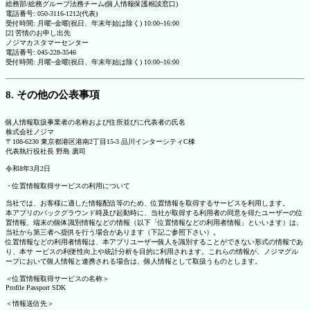
総務部/総務グループ法務チーム(個人情報保護相談窓口)
電話番号: 050-3116-1212(代表)
受付時間: 月曜~金曜(祝日、年末年始は除く) 10:00~16:00
[2] 苦情のお申し出先
ノジマカスタマーセンター
電話番号: 045-228-3546
受付時間: 月曜~金曜(祝日、年末年始は除く) 10:00~16:00
8. その他の公表事項
個人情報取扱事業者の名称および住所並びに代表者の氏名
株式会社ノジマ
〒108-6230 東京都港区港南2丁目15-3 品川インターシティC棟
代表執行役社長 野島 廣司
令和8年3月2日
・位置情報取得サービスの利用について
当社では、お客様に適した情報配信等のため、位置情報を取得するサービスを利用します。
本アプリのバックグラウンド時及び起動時に、当社が取得する利用者の同意を得たユーザーの位
置情報、端末の個体識別情報などの情報（以下「位置情報などの利用者情報」といいます）は、
当社から第三者へ提供を行う場合があります（下記ご参照下さい）。
位置情報などの利用者情報は、本アプリユーザー個人を識別することができない形式の情報であ
り、本サ ービスの利便性向上や統計分析を目的に利用されます。これらの情報が、ノジマグル
ープにおいて個人情報と連携される場合は、個人情報として取扱うものとします。
＜位置情報取得サービスの名称＞
Profile Passport SDK
＜情報送信先＞