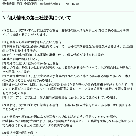
受付時間: 月曜~金曜(祝日、年末年始は除く) 10:00~16:00
3. 個人情報の第三社提供について
(1) 当社は、次のいずれかに該当する場合、お客様の個人情報を第三者(外国にある第三者を除
く。)に提供することがあります。
[1] お客様から事前に同意をいただいた場合。
[2] 利用目的の達成に必要な範囲内でにおいて、当社の業務委託先(再委託先を含みます。)に当該
個人情報を提供する場合。
[3] 合併その他の事由による事業の承継に伴って個人情報が提供される場合。
[4] 共同利用の場合(上記 2.)。
[5] 法令等に基づき提供を求められた場合。
[6] 人の生命、身体または財産の保護のために必要がある場合であって、お客様の同意を得るこ
とが困難である場合。
[7] 公衆衛生の向上または児童の健全な育成の推進のために特に必要がある場合であって、本人
の同意を得ることが困難である場合。
[8]国または地方公共団体、またはその委託を受けた者が法令の定める事務を実施するうえで、協
力する必要がある場合であって、お客様の同意を得ることにより当該事務の遂行に支障を及ぼす
おそれがある場合。
[9] オプトアウト方式により個人情報保護委員会に届け出をして認められている場合。
(2) 当社は、次のいずれかに該当する場合に、お客様の個人情報を外国にある第三者に提供する
ことがあります。
[1] お客様から事前に外国にある第三者への提供を認める旨の同意をいただいた場合。
[2]適切かつ合理的な方法により、個人情報保護法の趣旨に沿った措置を実施していると認められ
てた外国にある第三者に個人データを提供する場合。
(3) 個人情報の提供の停止