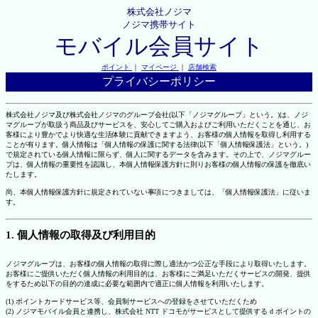
株式会社ノジマ
ノジマ携帯サイト
モバイル会員サイト
ポイント
｜
マイページ
｜
店舗検索
プライバシーポリシー
株式会社ノジマ及び株式会社ノジマのグループ会社(以下「ノジマグループ」という。)は、ノジ
マグループが取扱う商品及びサービスを、安心してご購入およびご利用いただくことを通じ、お
客様により豊かでより快適な生活体験に貢献できますよう、お客様の個人情報を取得し利用する
ことが有ります。個人情報は「個人情報の保護に関する法律(以下「個人情報保護法」という。)
で規定されている個人情報に限らず、個人に関するデータを含みます。その上で、ノジマグルー
プは、個人情報の重要性を認識し、本個人情報保護方針に則りお客様の個人情報の保護を徹底い
たします。
尚、本個人情報保護方針に規定されていない事項につきましては、「個人情報保護法」に従いま
す。
1. 個人情報の取得及び利用目的
ノジマグループは、お客様の個人情報の取得に際し適法かつ公正な手段により取得いたします。
お客様にご提供いただく個人情報の利用目的は、お客様にご満足いただくサービスの開発、提供
をするため以下の目的の達成に必要な範囲内で適正に個人情報を利用いたします。
(1) ポイントカードサービス等、会員制サービスへの登録をさせていただくため
(2) ノジマモバイル会員と連携し、株式会社 NTT ドコモがサービスとして提供する d ポイントの