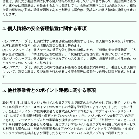
当社は、委託先が委託契約に反する個人情報の取扱いをしている場合であって、委託契約に基づ
き、速やかに当該取扱いを是正するように要請しても、合理的期間内にこれが是正されず、相当
措置の継続的な実施の確保が困難であると判断する場合は、委託先への個人情報の提供を停止い
たします。
4. 個人情報の安全管理措置に関する事項
(1)ノジマグループは、社員に対する教育啓蒙活動を実施するほか、個人情報を取り扱う部門にそ
れぞれ責任者を置き、個人情報の適切な管理に努めます。
(2)ノジマグループは、個人データの適正な取り扱いの確保のため、「組織的安全管理措置」「人
的安全管理措置」、「物理的安全管理措置」、「技術的安全管理措置」を講じてまいります。
(3)ノジマグループは、個人情報への不正なアクセスや漏えい、滅失、毀損等を防止するため、セ
キュリティのレベル向上に努めます。
(4)ノジマグループは、委託先との間で機密保持条項を含む委託契約を締結し、委託した個人情報
について、適切な取扱い及び保護を行わせるよう安全管理に必要かつ適切な監督を実施いたしま
す。
5. 他社事業者とのポイント連携に関する事項
2024 年 6 月 19 日よりノジマモバイル会員アプリ上で所定のお手続きをして頂く事で、ノジマモ
バイル会員アプリに、ｄポイントの各カードの情報を登録頂けるようになりました。それに伴
い、当社は d ポイントの提供事業者たる株式会社NTTドコモから、本プライバシーポリシー1.
（2）に規定する情報を取得・保有させていただきます。尚、ノジマモバイル会員アプリの利用
にあたり、ノジマグループ以外の事業者が提供するサービス（以下、「外部サービス」といいま
す）を利用する事が必要となる場合、およびノジマモバイル会員アプリを利用して外部サービス
を利用する場合には、別途当該事業者のd アカウント規約、d ポイントクラブ会員規約・d ポイ
ントクラブ特約を確認および同意したうえでノジマモバイル会員アプリをご利用ください。