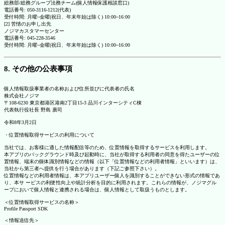
総務部/総務グループ法務チーム(個人情報保護相談窓口)
電話番号: 050-3116-1212(代表)
受付時間: 月曜~金曜(祝日、年末年始は除く) 10:00~16:00
[2] 苦情のお申し出先
ノジマカスタマーセンター
電話番号: 045-228-3546
受付時間: 月曜~金曜(祝日、年末年始は除く) 10:00~16:00
8. その他の公表事項
個人情報取扱事業者の名称および住所並びに代表者の氏名
株式会社ノジマ
〒108-6230 東京都港区港南2丁目15-3 品川インターシティC棟
代表執行役社長 野島 廣司
令和8年3月2日
・位置情報取得サービスの利用について
当社では、お客様に適した情報配信等のため、位置情報を取得するサービスを利用します。
本アプリのバックグラウンド時及び起動時に、当社が取得する利用者の同意を得たユーザーの位
置情報、端末の個体識別情報などの情報（以下「位置情報などの利用者情報」といいます）は、
当社から第三者へ提供を行う場合があります（下記ご参照下さい）。
位置情報などの利用者情報は、本アプリユーザー個人を識別することができない形式の情報であ
り、本サ ービスの利便性向上や統計分析を目的に利用されます。これらの情報が、ノジマグル
ープにおいて個人情報と連携される場合は、個人情報として取扱うものとします。
＜位置情報取得サービスの名称＞
Profile Passport SDK
＜情報送信先＞