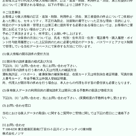
お客様又はその代理人が個人情報の開示、訂正・追加・削除、利用停止・消去、第三社提供の停
止についてご要望される場合は、以下の手順によりご請求下さい。
※ご注意事項
お客様より個人情報の訂正・追加・削除、利用停止・消去、第三者提供の停止についてご依頼が
あった際にも、セキュリティ、不正行為防止、法規制の遵守といった正当な理由・目的により、
特定のデータを保持・管理または第三者に提供等する必要がある場合においては、お客様のご要
望にお応えできない場合がございます。
予めご了承頂きますよう、何卒宜しくお願い申し上げます。
なお、データ保持の方法については、氏名・性別・生年月日・住所・電話番号・購入履歴・ポイ
ント付与使用履歴といった上記目的のために必要な特定のデータを、パスワードとアクセス制限
で管理している当社データベースにて保存する方法にて行います。
(1) 個人情報の開示請求の受付方法
[1] 開示等の請求書面の様式及び方法
下記(3)、[1]「お問い合わせ」先にお問い合わせ下さい。
[2] 開示等の請求を行う者の本人又は代理人の確認方法
運転免許証、パスポート、健康保険の被保険者証、在留カード又は特別永住者証明書、写真付個
人番号カード、年金手帳又は外国人登録証明書。
尚、代理人が開示等の求めを行う場合は、本人からの代理を示す旨の委任状も必要となります。
(2) 保有個人データの利用目的の通知請求又は開示に係る手数料の額及び徴収方法
下記(3)、[1]「お問い合わせ」先にお問い合わせ下さい。(実費程度の手数料を申し受けます)
(3) お問い合わせ窓口
当社における個人データの取扱いに関するご質問やご苦情に関しては下記の窓口にご連絡下さ
い。
[1] お問い合わせ
〒108-6230 東京都港区港南2丁目15-3 品川インターシティC棟30階
株式会社ノジマ