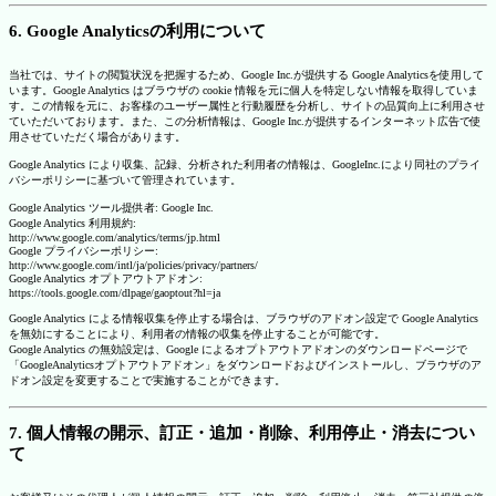
6. Google Analyticsの利用について
当社では、サイトの閲覧状況を把握するため、Google Inc.が提供する Google Analyticsを使用して
います。Google Analytics はブラウザの cookie 情報を元に個人を特定しない情報を取得していま
す。この情報を元に、お客様のユーザー属性と行動履歴を分析し、サイトの品質向上に利用させ
ていただいております。また、この分析情報は、Google Inc.が提供するインターネット広告で使
用させていただく場合があります。
Google Analytics により収集、記録、分析された利用者の情報は、GoogleInc.により同社のプライ
バシーポリシーに基づいて管理されています。
Google Analytics ツール提供者: Google Inc.
Google Analytics 利用規約:
http://www.google.com/analytics/terms/jp.html
Google プライバシーポリシー:
http://www.google.com/intl/ja/policies/privacy/partners/
Google Analytics オプトアウトアドオン:
https://tools.google.com/dlpage/gaoptout?hl=ja
Google Analytics による情報収集を停止する場合は、ブラウザのアドオン設定で Google Analytics
を無効にすることにより、利用者の情報の収集を停止することが可能です。
Google Analytics の無効設定は、Google によるオプトアウトアドオンのダウンロードページで
「GoogleAnalyticsオプトアウトアドオン」をダウンロードおよびインストールし、ブラウザのア
ドオン設定を変更することで実施することができます。
7. 個人情報の開示、訂正・追加・削除、利用停止・消去につい
て