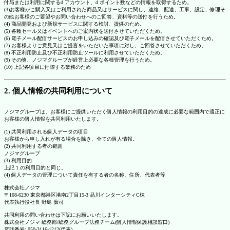
付与または利用に関するd アカウント、d ポイント数などの情報を取得するため。
(3)お客様がご購入又はご利用された商品又はサービスに関し、連絡、配達、工事、設定、修理そ
の他お客様のご要望やお問い合わせへのご回答、資料等の送付を行うため。
(4) 商品開発および新規サービスに関する検討、提供のため。
(5) 各種セール又はイベントへのご案内状を送付させていただくため。
(6) 電子メール配信サービスのお申し込みの確認及び電子メールを配信させていただくため。
(7) お客様よりご意見又はご提言をいただいた事項に対し、ご回答させていただくため。
(8) 不正利用防止及び不正利用防止ツールに利用させていただくため。
(9) その他、ノジマグループが経営上必要な各種管理を行うため。
(10) 上記各項目に付随する業務のため
2. 個人情報の共同利用について
ノジマグループは、お客様にご提供いただく個人情報の利用目的の達成に必要な範囲内で適正に
お客様の個人情報を共同利用いたします。
(1) 共同利用される個人データの項目
お客様から申し入れが有る場合を除き、全ての個人情報。
(2) 共同利用する者の範囲
ノジマグループ
(3) 利用目的
上記 1.の利用目的と同じ。
(4) 個人データの管理について責任を有する者の名称、住所、代表者等
株式会社ノジマ
〒108-6230 東京都港区港南2丁目15-3 品川インターシティC棟
代表執行役社長 野島 廣司
共同利用の問い合わせは下記にお願いいたします。
株式会社ノジマ 総務部/総務グループ法務チーム(個人情報保護相談窓口)
電話番号: 050-3116-1212(代表)