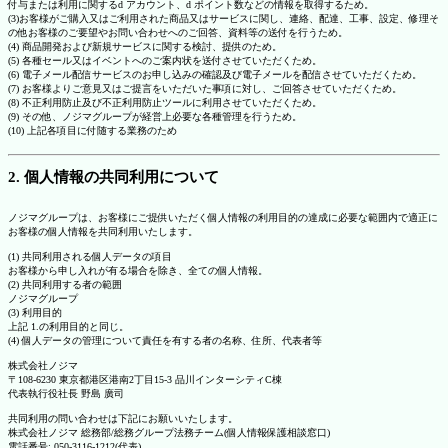
付与または利用に関するd アカウント、d ポイント数などの情報を取得するため。
(3)お客様がご購入又はご利用された商品又はサービスに関し、連絡、配達、工事、設定、修理そ
の他お客様のご要望やお問い合わせへのご回答、資料等の送付を行うため。
(4) 商品開発および新規サービスに関する検討、提供のため。
(5) 各種セール又はイベントへのご案内状を送付させていただくため。
(6) 電子メール配信サービスのお申し込みの確認及び電子メールを配信させていただくため。
(7) お客様よりご意見又はご提言をいただいた事項に対し、ご回答させていただくため。
(8) 不正利用防止及び不正利用防止ツールに利用させていただくため。
(9) その他、ノジマグループが経営上必要な各種管理を行うため。
(10) 上記各項目に付随する業務のため
2. 個人情報の共同利用について
ノジマグループは、お客様にご提供いただく個人情報の利用目的の達成に必要な範囲内で適正に
お客様の個人情報を共同利用いたします。
(1) 共同利用される個人データの項目
お客様から申し入れが有る場合を除き、全ての個人情報。
(2) 共同利用する者の範囲
ノジマグループ
(3) 利用目的
上記 1.の利用目的と同じ。
(4) 個人データの管理について責任を有する者の名称、住所、代表者等
株式会社ノジマ
〒108-6230 東京都港区港南2丁目15-3 品川インターシティC棟
代表執行役社長 野島 廣司
共同利用の問い合わせは下記にお願いいたします。
株式会社ノジマ 総務部/総務グループ法務チーム(個人情報保護相談窓口)
電話番号: 050-3116-1212(代表)