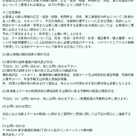
お客様又はその代理人が個人情報の開示、訂正・追加・削除、利用停止・消去、第三社提供の停
止についてご要望される場合は、以下の手順によりご請求下さい。
※ご注意事項
お客様より個人情報の訂正・追加・削除、利用停止・消去、第三者提供の停止についてご依頼が
あった際にも、セキュリティ、不正行為防止、法規制の遵守といった正当な理由・目的により、
特定のデータを保持・管理または第三者に提供等する必要がある場合においては、お客様のご要
望にお応えできない場合がございます。
予めご了承頂きますよう、何卒宜しくお願い申し上げます。
なお、データ保持の方法については、氏名・性別・生年月日・住所・電話番号・購入履歴・ポイ
ント付与使用履歴といった上記目的のために必要な特定のデータを、パスワードとアクセス制限
で管理している当社データベースにて保存する方法にて行います。
(1) 個人情報の開示請求の受付方法
[1] 開示等の請求書面の様式及び方法
下記(3)、[1]「お問い合わせ」先にお問い合わせ下さい。
[2] 開示等の請求を行う者の本人又は代理人の確認方法
運転免許証、パスポート、健康保険の被保険者証、在留カード又は特別永住者証明書、写真付個
人番号カード、年金手帳又は外国人登録証明書。
尚、代理人が開示等の求めを行う場合は、本人からの代理を示す旨の委任状も必要となります。
(2) 保有個人データの利用目的の通知請求又は開示に係る手数料の額及び徴収方法
下記(3)、[1]「お問い合わせ」先にお問い合わせ下さい。(実費程度の手数料を申し受けます)
(3) お問い合わせ窓口
当社における個人データの取扱いに関するご質問やご苦情に関しては下記の窓口にご連絡下さ
い。
[1] お問い合わせ
〒108-6230 東京都港区港南2丁目15-3 品川インターシティC棟30階
株式会社ノジマ