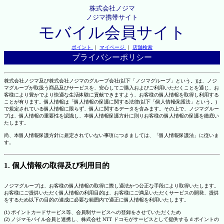
株式会社ノジマ
ノジマ携帯サイト
モバイル会員サイト
ポイント
｜
マイページ
｜
店舗検索
プライバシーポリシー
株式会社ノジマ及び株式会社ノジマのグループ会社(以下「ノジマグループ」という。)は、ノジ
マグループが取扱う商品及びサービスを、安心してご購入およびご利用いただくことを通じ、お
客様により豊かでより快適な生活体験に貢献できますよう、お客様の個人情報を取得し利用する
ことが有ります。個人情報は「個人情報の保護に関する法律(以下「個人情報保護法」という。)
で規定されている個人情報に限らず、個人に関するデータを含みます。その上で、ノジマグルー
プは、個人情報の重要性を認識し、本個人情報保護方針に則りお客様の個人情報の保護を徹底い
たします。
尚、本個人情報保護方針に規定されていない事項につきましては、「個人情報保護法」に従いま
す。
1. 個人情報の取得及び利用目的
ノジマグループは、お客様の個人情報の取得に際し適法かつ公正な手段により取得いたします。
お客様にご提供いただく個人情報の利用目的は、お客様にご満足いただくサービスの開発、提供
をするため以下の目的の達成に必要な範囲内で適正に個人情報を利用いたします。
(1) ポイントカードサービス等、会員制サービスへの登録をさせていただくため
(2) ノジマモバイル会員と連携し、株式会社 NTT ドコモがサービスとして提供する d ポイントの