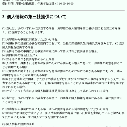
受付時間: 月曜~金曜(祝日、年末年始は除く) 10:00~16:00
3. 個人情報の第三社提供について
(1) 当社は、次のいずれかに該当する場合、お客様の個人情報を第三者(外国にある第三者を除
く。)に提供することがあります。
[1] お客様から事前に同意をいただいた場合。
[2] 利用目的の達成に必要な範囲内でにおいて、当社の業務委託先(再委託先を含みます。)に当該
個人情報を提供する場合。
[3] 合併その他の事由による事業の承継に伴って個人情報が提供される場合。
[4] 共同利用の場合(上記 2.)。
[5] 法令等に基づき提供を求められた場合。
[6] 人の生命、身体または財産の保護のために必要がある場合であって、お客様の同意を得るこ
とが困難である場合。
[7] 公衆衛生の向上または児童の健全な育成の推進のために特に必要がある場合であって、本人
の同意を得ることが困難である場合。
[8]国または地方公共団体、またはその委託を受けた者が法令の定める事務を実施するうえで、協
力する必要がある場合であって、お客様の同意を得ることにより当該事務の遂行に支障を及ぼす
おそれがある場合。
[9] オプトアウト方式により個人情報保護委員会に届け出をして認められている場合。
(2) 当社は、次のいずれかに該当する場合に、お客様の個人情報を外国にある第三者に提供する
ことがあります。
[1] お客様から事前に外国にある第三者への提供を認める旨の同意をいただいた場合。
[2]適切かつ合理的な方法により、個人情報保護法の趣旨に沿った措置を実施していると認められ
てた外国にある第三者に個人データを提供する場合。
(3) 個人情報の提供の停止