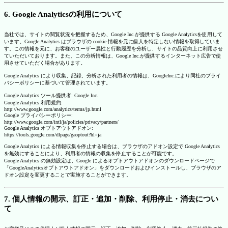
6. Google Analyticsの利用について
当社では、サイトの閲覧状況を把握するため、Google Inc.が提供する Google Analyticsを使用して
います。Google Analytics はブラウザの cookie 情報を元に個人を特定しない情報を取得していま
す。この情報を元に、お客様のユーザー属性と行動履歴を分析し、サイトの品質向上に利用させ
ていただいております。また、この分析情報は、Google Inc.が提供するインターネット広告で使
用させていただく場合があります。
Google Analytics により収集、記録、分析された利用者の情報は、GoogleInc.により同社のプライ
バシーポリシーに基づいて管理されています。
Google Analytics ツール提供者: Google Inc.
Google Analytics 利用規約:
http://www.google.com/analytics/terms/jp.html
Google プライバシーポリシー:
http://www.google.com/intl/ja/policies/privacy/partners/
Google Analytics オプトアウトアドオン:
https://tools.google.com/dlpage/gaoptout?hl=ja
Google Analytics による情報収集を停止する場合は、ブラウザのアドオン設定で Google Analytics
を無効にすることにより、利用者の情報の収集を停止することが可能です。
Google Analytics の無効設定は、Google によるオプトアウトアドオンのダウンロードページで
「GoogleAnalyticsオプトアウトアドオン」をダウンロードおよびインストールし、ブラウザのア
ドオン設定を変更することで実施することができます。
7. 個人情報の開示、訂正・追加・削除、利用停止・消去につい
て