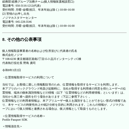
総務部/総務グループ法務チーム(個人情報保護相談窓口)
電話番号: 050-3116-1212(代表)
受付時間: 月曜~金曜(祝日、年末年始は除く) 10:00~16:00
[2] 苦情のお申し出先
ノジマカスタマーセンター
電話番号: 045-228-3546
受付時間: 月曜~金曜(祝日、年末年始は除く) 10:00~16:00
8. その他の公表事項
個人情報取扱事業者の名称および住所並びに代表者の氏名
株式会社ノジマ
〒108-6230 東京都港区港南2丁目15-3 品川インターシティC棟
代表執行役社長 野島 廣司
令和8年3月2日
・位置情報取得サービスの利用について
当社では、お客様に適した情報配信等のため、位置情報を取得するサービスを利用します。
本アプリのバックグラウンド時及び起動時に、当社が取得する利用者の同意を得たユーザーの位
置情報、端末の個体識別情報などの情報（以下「位置情報などの利用者情報」といいます）は、
当社から第三者へ提供を行う場合があります（下記ご参照下さい）。
位置情報などの利用者情報は、本アプリユーザー個人を識別することができない形式の情報であ
り、本サ ービスの利便性向上や統計分析を目的に利用されます。これらの情報が、ノジマグル
ープにおいて個人情報と連携される場合は、個人情報として取扱うものとします。
＜位置情報取得サービスの名称＞
Profile Passport SDK
＜情報送信先＞