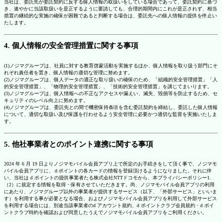
当社は、委託先が委託契約に反する個人情報の取扱いをしている場合であって、委託契約に基づ
き、速やかに当該取扱いを是正するように要請しても、合理的期間内にこれが是正されず、相当
措置の継続的な実施の確保が困難であると判断する場合は、委託先への個人情報の提供を停止い
たします。
4. 個人情報の安全管理措置に関する事項
(1)ノジマグループは、社員に対する教育啓蒙活動を実施するほか、個人情報を取り扱う部門にそ
れぞれ責任者を置き、個人情報の適切な管理に努めます。
(2)ノジマグループは、個人データの適正な取り扱いの確保のため、「組織的安全管理措置」「人
的安全管理措置」、「物理的安全管理措置」、「技術的安全管理措置」を講じてまいります。
(3)ノジマグループは、個人情報への不正なアクセスや漏えい、滅失、毀損等を防止するため、セ
キュリティのレベル向上に努めます。
(4)ノジマグループは、委託先との間で機密保持条項を含む委託契約を締結し、委託した個人情報
について、適切な取扱い及び保護を行わせるよう安全管理に必要かつ適切な監督を実施いたしま
す。
5. 他社事業者とのポイント連携に関する事項
2024 年 6 月 19 日よりノジマモバイル会員アプリ上で所定のお手続きをして頂く事で、ノジマモ
バイル会員アプリに、ｄポイントの各カードの情報を登録頂けるようになりました。それに伴
い、当社は d ポイントの提供事業者たる株式会社NTTドコモから、本プライバシーポリシー1.
（2）に規定する情報を取得・保有させていただきます。尚、ノジマモバイル会員アプリの利用
にあたり、ノジマグループ以外の事業者が提供するサービス（以下、「外部サービス」といいま
す）を利用する事が必要となる場合、およびノジマモバイル会員アプリを利用して外部サービス
を利用する場合には、別途当該事業者のd アカウント規約、d ポイントクラブ会員規約・d ポイ
ントクラブ特約を確認および同意したうえでノジマモバイル会員アプリをご利用ください。