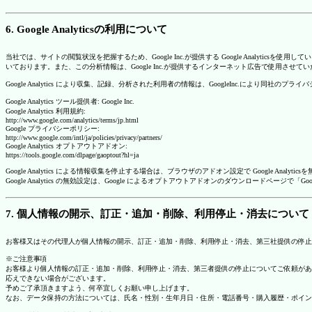
6. Google Analyticsの利用について
当社では、サイトの閲覧状況を把握するため、Google Inc.が提供する Google Analytics
いております。また、この分析情報は、Google Inc.が提供するインターネット広告で使用させて
Google Analytics により収集、記録、分析された利用者の情報は、GoogleInc.により同社
Google Analytics ツール提供者: Google Inc.
Google Analytics 利用規約:
http://www.google.com/analytics/terms/jp.html
Google プライバシーポリシー:
http://www.google.com/intl/ja/policies/privacy/partners/
Google Analytics オプトアウトアドオン:
https://tools.google.com/dlpage/gaoptout?hl=ja
Google Analytics による情報収集を停止する場合は、ブラウザのアドオン設定で Google An
Google Analytics の無効設定は、Google によるオプトアウトアドオンのダウンロードペ
7. 個人情報の開示、訂正・追加・削除、利用停止・消去について
お客様又はその代理人が個人情報の開示、訂正・追加・削除、利用停止・消去、第三社提供の停止
※ご注意事項
お客様より個人情報の訂正・追加・削除、利用停止・消去、第三者提供の停止についてご依頼があ
応えできない場合がございます。
予めご了承頂きますよう、何卒宜しくお願い申し上げます。
なお、データ保持の方法については、氏名・性別・生年月日・住所・電話番号・購入履歴・ポイン