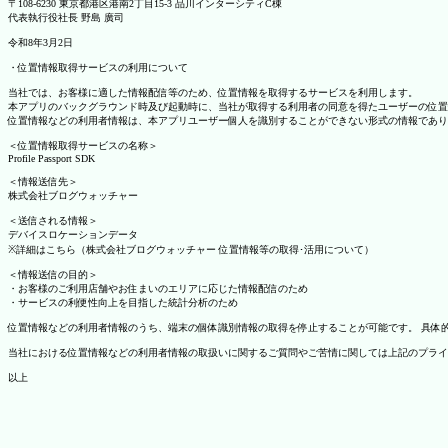
〒108-6230 東京都港区港南2丁目15-3 品川インターシティC棟
代表執行役社長 野島 廣司
令和8年3月2日
・位置情報取得サービスの利用について
当社では、お客様に適した情報配信等のため、位置情報を取得するサービスを利用します。
本アプリのバックグラウンド時及び起動時に、当社が取得する利用者の同意を得たユーザーの位置
位置情報などの利用者情報は、本アプリユーザー個人を識別することができない形式の情報であり
＜位置情報取得サービスの名称＞
Profile Passport SDK
＜情報送信先＞
株式会社ブログウォッチャー
＜送信される情報＞
デバイスロケーションデータ
※詳細はこちら（株式会社ブログウォッチャー 位置情報等の取得･活用について）
＜情報送信の目的＞
・お客様のご利用店舗やお住まいのエリアに応じた情報配信のため
・サービスの利便性向上を目指した統計分析のため
位置情報などの利用者情報のうち、端末の個体識別情報の取得を停止することが可能です。 具体的な設定
当社における位置情報などの利用者情報の取扱いに関するご質問やご苦情に関しては上記のプライ
以上