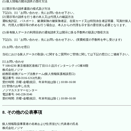
(1) 個人情報の開示請求の受付方法
[1] 開示等の請求書面の様式及び方法
下記(3)、[1]「お問い合わせ」先にお問い合わせ下さい。
[2] 開示等の請求を行う者の本人又は代理人の確認方法
運転免許証、パスポート、健康保険の被保険者証、在留カード又は特別永住者証明書、写真付個人
尚、代理人が開示等の求めを行う場合は、本人からの代理を示す旨の委任状も必要となります。
(2) 保有個人データの利用目的の通知請求又は開示に係る手数料の額及び徴収方法
下記(3)、[1]「お問い合わせ」先にお問い合わせ下さい。(実費程度の手数料を申し受けます)
(3) お問い合わせ窓口
当社における個人データの取扱いに関するご質問やご苦情に関しては下記の窓口にご連絡下さい。
[1] お問い合わせ
〒108-6230 東京都港区港南2丁目15-3 品川インターシティC棟30階
株式会社ノジマ
総務部/総務グループ法務チーム(個人情報保護相談窓口)
電話番号: 050-3116-1212(代表)
受付時間: 月曜~金曜(祝日、年末年始は除く) 10:00~16:00
[2] 苦情のお申し出先
ノジマカスタマーセンター
電話番号: 045-228-3546
受付時間: 月曜~金曜(祝日、年末年始は除く) 10:00~16:00
8. その他の公表事項
個人情報取扱事業者の名称および住所並びに代表者の氏名
株式会社ノジマ