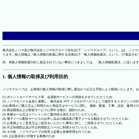
株式会社ノジマ及び株式会社ノジマのグループ会社(以下「ノジマグループ」という。)は、ノジ
ります。個人情報は「個人情報の保護に関する法律(以下「個人情報保護法」という。)で規定さ
尚、本個人情報保護方針に規定されていない事項につきましては、「個人情報保護法」に従います
1. 個人情報の取得及び利用目的
ノジマグループは、お客様の個人情報の取得に際し適法かつ公正な手段により取得いたします。お
(1) ポイントカードサービス等、会員制サービスへの登録をさせていただくため
(2) ノジマモバイル会員と連携し、株式会社 NTT ドコモがサービスとして提供する d ポイント
(3)お客様がご購入又はご利用された商品又はサービスに関し、連絡、配達、工事、設定、修理そ
(4) 商品開発および新規サービスに関する検討、提供のため。
(5) 各種セール又はイベントへのご案内状を送付させていただくため。
(6) 電子メール配信サービスのお申し込みの確認及び電子メールを配信させていただくため。
(7) お客様よりご意見又はご提言をいただいた事項に対し、ご回答させていただくため。
(8) 不正利用防止及び不正利用防止ツールに利用させていただくため。
(9) その他、ノジマグループが経営上必要な各種管理を行うため。
(10) 上記各項目に付随する業務のため