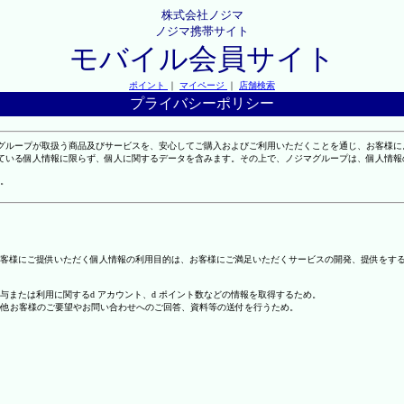
株式会社ノジマ
ノジマ携帯サイト
モバイル会員サイト
ポイント
｜
マイページ
｜
店舗検索
プライバシーポリシー
マグループが取扱う商品及びサービスを、安心してご購入およびご利用いただくことを通じ、お客様
れている個人情報に限らず、個人に関するデータを含みます。その上で、ノジマグループは、個人情
。
客様にご提供いただく個人情報の利用目的は、お客様にご満足いただくサービスの開発、提供をす
の付与または利用に関するd アカウント、d ポイント数などの情報を取得するため。
の他お客様のご要望やお問い合わせへのご回答、資料等の送付を行うため。