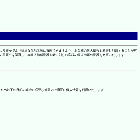
により豊かでより快適な生活体験に貢献できますよう、お客様の個人情報を取得し利用することが有
報の重要性を認識し、本個人情報保護方針に則りお客様の個人情報の保護を徹底いたします。
るため以下の目的の達成に必要な範囲内で適正に個人情報を利用いたします。