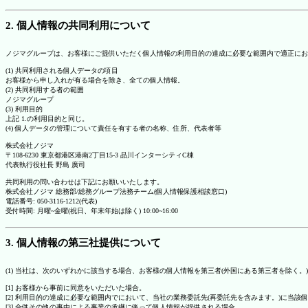
2. 個人情報の共同利用について
ノジマグループは、お客様にご提供いただく個人情報の利用目的の達成に必要な範囲内で適正にお
(1) 共同利用される個人データの項目
お客様から申し入れが有る場合を除き、全ての個人情報。
(2) 共同利用する者の範囲
ノジマグループ
(3) 利用目的
上記 1.の利用目的と同じ。
(4) 個人データの管理について責任を有する者の名称、住所、代表者等
株式会社ノジマ
〒108-6230 東京都港区港南2丁目15-3 品川インターシティC棟
代表執行役社長 野島 廣司
共同利用の問い合わせは下記にお願いいたします。
株式会社ノジマ 総務部/総務グループ法務チーム(個人情報保護相談窓口)
電話番号: 050-3116-1212(代表)
受付時間: 月曜~金曜(祝日、年末年始は除く) 10:00~16:00
3. 個人情報の第三社提供について
(1) 当社は、次のいずれかに該当する場合、お客様の個人情報を第三者(外国にある第三者を除く。
[1] お客様から事前に同意をいただいた場合。
[2] 利用目的の達成に必要な範囲内でにおいて、当社の業務委託先(再委託先を含みます。)に当該
[3] 合併その他の事由による事業の承継に伴って個人情報が提供される場合。