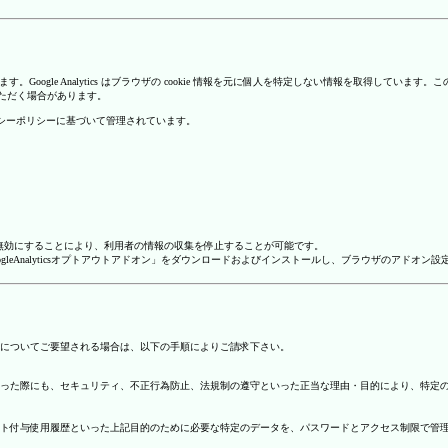
を使用しています。Google Analytics はブラウザの cookie 情報を元に個人を特定しない情報
いただく場合があります。
のプライバシーポリシーに基づいて管理されています。
alyticsを無効にすることにより、利用者の情報の収集を停止することが可能です。
ージで「GoogleAnalyticsオプトアウトアドオン」をダウンロードおよびインストールし、ブラウザのア
についてご要望される場合は、以下の手順によりご請求下さい。
った際にも、セキュリティ、不正行為防止、法規制の遵守といった正当な理由・目的により、特定
ト付与使用履歴といった上記目的のために必要な特定のデータを、パスワードとアクセス制限で管