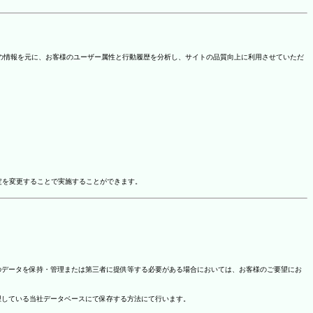
を取得しています。この情報を元に、お客様のユーザー属性と行動履歴を分析し、サイトの品質向上に利用させていただ
ドオン設定を変更することで実施することができます。
のデータを保持・管理または第三者に提供等する必要がある場合においては、お客様のご要望にお
理している当社データベースにて保存する方法にて行います。