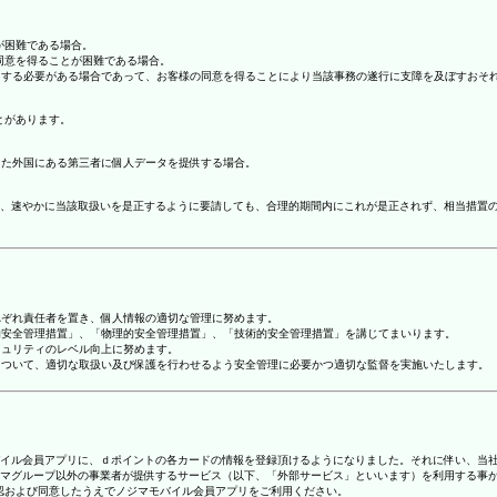
が困難である場合。
の同意を得ることが困難である場合。
協力する必要がある場合であって、お客様の同意を得ることにより当該事務の遂行に支障を及ぼすおそ
とがあります。
てた外国にある第三者に個人データを提供する場合。
、速やかに当該取扱いを是正するように要請しても、合理的期間内にこれが是正されず、相当措置
れぞれ責任者を置き、個人情報の適切な管理に努めます。
人的安全管理措置」、「物理的安全管理措置」、「技術的安全管理措置」を講じてまいります。
キュリティのレベル向上に努めます。
報について、適切な取扱い及び保護を行わせるよう安全管理に必要かつ適切な監督を実施いたします。
ジマモバイル会員アプリに、ｄポイントの各カードの情報を登録頂けるようになりました。それに伴い、当社
マグループ以外の事業者が提供するサービス（以下、「外部サービス」といいます）を利用する事
確認および同意したうえでノジマモバイル会員アプリをご利用ください。