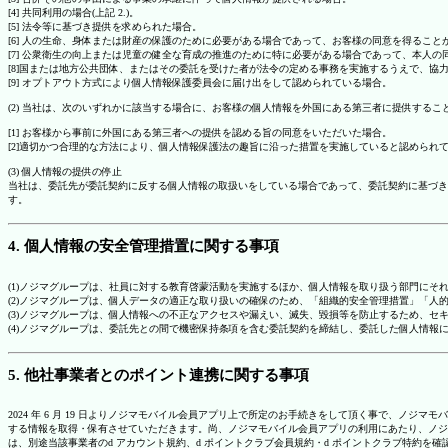
[4] 共同利用の場合(上記 2.)。
[5] 法令等に基づき提供を求められた場合。
[6] 人の生命、身体または財産の保護のために必要がある場合であって、お客様の同意を得ること
[7] 公衆衛生の向上または児童の健全な育成の推進のために特に必要がある場合であって、本人
[8]国または地方公共団体、またはその委託を受けた者が法令の定める事務を実施するうえで、
[9] オプトアウト方式により個人情報保護委員会に届け出をして認められている場合。
(2) 当社は、次のいずれかに該当する場合に、お客様の個人情報を外国にある第三者に提供するこ
[1] お客様から事前に外国にある第三者への提供を認める旨の同意をいただいた場合。
[2]適切かつ合理的な方法により、個人情報保護法の趣旨に沿った措置を実施していると認められ
(3) 個人情報の提供の停止
当社は、委託先が委託契約に反する個人情報の取扱いをしている場合であって、委託契約に基づき
す。
4. 個人情報の安全管理措置に関する事項
(1)ノジマグループは、社員に対する教育啓蒙活動を実施するほか、個人情報を取り扱う部門にそ
(2)ノジマグループは、個人データの適正な取り扱いの確保のため、「組織的安全管理措置」「
(3)ノジマグループは、個人情報への不正なアクセスや漏えい、滅失、毀損等を防止するため、セ
(4)ノジマグループは、委託先との間で機密保持条項を含む委託契約を締結し、委託した個人情
5. 他社事業者とのポイント連携に関する事項
2024 年 6 月 19 日よりノジマモバイル会員アプリ上で所定のお手続きをして頂く事で、ノ
する情報を取得・保有させていただきます。尚、ノジマモバイル会員アプリの利用にあたり、ノジ
は、別途当該事業者のd アカウント規約、d ポイントクラブ会員規約・d ポイントクラブ特約を