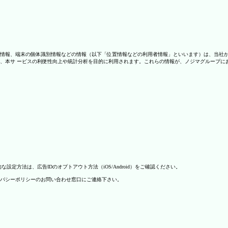
情報、端末の個体識別情報などの情報（以下「位置情報などの利用者情報」といいます）は、当社
、本サ ービスの利便性向上や統計分析を目的に利用されます。これらの情報が、ノジマグループに
方法は、広告IDのオプトアウト方法（iOS/Android）をご確認ください。
バシーポリシーのお問い合わせ窓口にご連絡下さい。