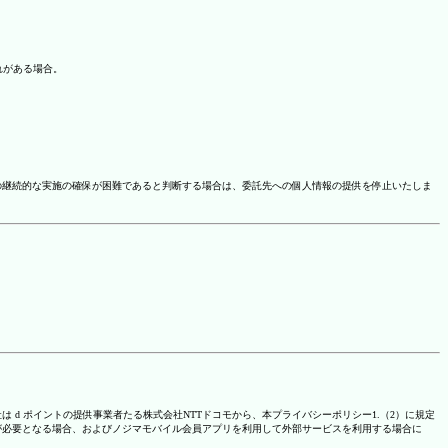
れがある場合。
の継続的な実施の確保が困難であると判断する場合は、委託先への個人情報の提供を停止いたしま
は d ポイントの提供事業者たる株式会社NTTドコモから、本プライバシーポリシー1.（2）に規定
が必要となる場合、およびノジマモバイル会員アプリを利用して外部サービスを利用する場合に