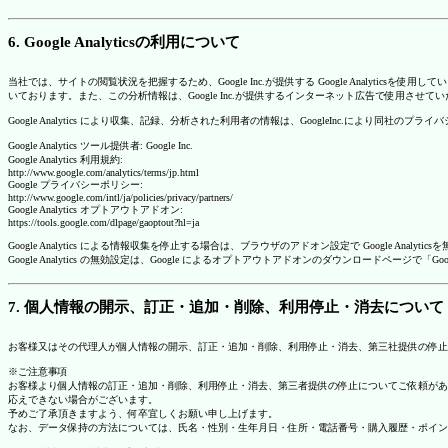
6. Google Analyticsの利用について
当社では、サイトの閲覧状況を把握するため、Google Inc.が提供する Google Analytics
いております。また、この分析情報は、Google Inc.が提供するインターネット広告で使用させて
Google Analytics により収集、記録、分析された利用者の情報は、GoogleInc.により同社
Google Analytics ツール提供者: Google Inc.
Google Analytics 利用規約:
http://www.google.com/analytics/terms/jp.html
Google プライバシーポリシー:
http://www.google.com/intl/ja/policies/privacy/partners/
Google Analytics オプトアウトアドオン:
https://tools.google.com/dlpage/gaoptout?hl=ja
Google Analytics による情報収集を停止する場合は、ブラウザのアドオン設定で Google An
Google Analytics の無効設定は、Google によるオプトアウトアドオンのダウンロードペ
7. 個人情報の開示、訂正・追加・削除、利用停止・消去について
お客様又はその代理人が個人情報の開示、訂正・追加・削除、利用停止・消去、第三社提供の停止
※ご注意事項
お客様より個人情報の訂正・追加・削除、利用停止・消去、第三者提供の停止についてご依頼があ
応えできない場合がございます。
予めご了承頂きますよう、何卒宜しくお願い申し上げます。
なお、データ保持の方法については、氏名・性別・生年月日・住所・電話番号・購入履歴・ポイン