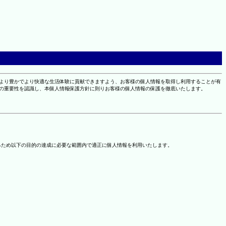
により豊かでより快適な生活体験に貢献できますよう、お客様の個人情報を取得し利用することが有
報の重要性を認識し、本個人情報保護方針に則りお客様の個人情報の保護を徹底いたします。
るため以下の目的の達成に必要な範囲内で適正に個人情報を利用いたします。