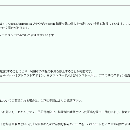
を使用しています。Google Analytics はブラウザの cookie 情報を元に個人を特定しない情報
いただく場合があります。
のプライバシーポリシーに基づいて管理されています。
alyticsを無効にすることにより、利用者の情報の収集を停止することが可能です。
ージで「GoogleAnalyticsオプトアウトアドオン」をダウンロードおよびインストールし、ブラウザのア
についてご要望される場合は、以下の手順によりご請求下さい。
った際にも、セキュリティ、不正行為防止、法規制の遵守といった正当な理由・目的により、特定
ト付与使用履歴といった上記目的のために必要な特定のデータを、パスワードとアクセス制限で管