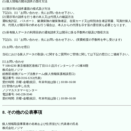
(1) 個人情報の開示請求の受付方法
[1] 開示等の請求書面の様式及び方法
下記(3)、[1]「お問い合わせ」先にお問い合わせ下さい。
[2] 開示等の請求を行う者の本人又は代理人の確認方法
運転免許証、パスポート、健康保険の被保険者証、在留カード又は特別永住者証明書、写真付個人
尚、代理人が開示等の求めを行う場合は、本人からの代理を示す旨の委任状も必要となります。
(2) 保有個人データの利用目的の通知請求又は開示に係る手数料の額及び徴収方法
下記(3)、[1]「お問い合わせ」先にお問い合わせ下さい。(実費程度の手数料を申し受けます)
(3) お問い合わせ窓口
当社における個人データの取扱いに関するご質問やご苦情に関しては下記の窓口にご連絡下さい。
[1] お問い合わせ
〒108-6230 東京都港区港南2丁目15-3 品川インターシティC棟30階
株式会社ノジマ
総務部/総務グループ法務チーム(個人情報保護相談窓口)
電話番号: 050-3116-1212(代表)
受付時間: 月曜~金曜(祝日、年末年始は除く) 10:00~16:00
[2] 苦情のお申し出先
ノジマカスタマーセンター
電話番号: 045-228-3546
受付時間: 月曜~金曜(祝日、年末年始は除く) 10:00~16:00
8. その他の公表事項
個人情報取扱事業者の名称および住所並びに代表者の氏名
株式会社ノジマ