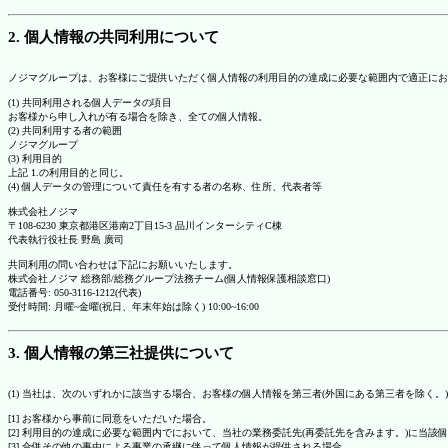
2. 個人情報の共同利用について
ノジマグループは、お客様にご提供いただく個人情報の利用目的の達成に必要な範囲内で適正にお
(1) 共同利用される個人データの項目
お客様から申し入れが有る場合を除き、全ての個人情報。
(2) 共同利用する者の範囲
ノジマグループ
(3) 利用目的
上記 1.の利用目的と同じ。
(4) 個人データの管理について責任を有する者の名称、住所、代表者等
株式会社ノジマ
〒108-6230 東京都港区港南2丁目15-3 品川インターシティC棟
代表執行役社長 野島 廣司
共同利用の問い合わせは下記にお願いいたします。
株式会社ノジマ 総務部/総務グループ法務チーム(個人情報保護相談窓口)
電話番号: 050-3116-1212(代表)
受付時間: 月曜~金曜(祝日、年末年始は除く) 10:00~16:00
3. 個人情報の第三社提供について
(1) 当社は、次のいずれかに該当する場合、お客様の個人情報を第三者(外国にある第三者を除く。
[1] お客様から事前に同意をいただいた場合。
[2] 利用目的の達成に必要な範囲内でにおいて、当社の業務委託先(再委託先を含みます。)に当該
[3] 合併その他の事由による事業の承継に伴って個人情報が提供される場合。