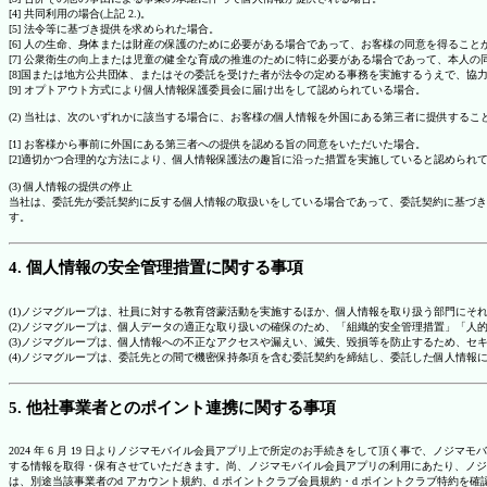
[4] 共同利用の場合(上記 2.)。
[5] 法令等に基づき提供を求められた場合。
[6] 人の生命、身体または財産の保護のために必要がある場合であって、お客様の同意を得ること
[7] 公衆衛生の向上または児童の健全な育成の推進のために特に必要がある場合であって、本人
[8]国または地方公共団体、またはその委託を受けた者が法令の定める事務を実施するうえで、
[9] オプトアウト方式により個人情報保護委員会に届け出をして認められている場合。
(2) 当社は、次のいずれかに該当する場合に、お客様の個人情報を外国にある第三者に提供するこ
[1] お客様から事前に外国にある第三者への提供を認める旨の同意をいただいた場合。
[2]適切かつ合理的な方法により、個人情報保護法の趣旨に沿った措置を実施していると認められ
(3) 個人情報の提供の停止
当社は、委託先が委託契約に反する個人情報の取扱いをしている場合であって、委託契約に基づき
す。
4. 個人情報の安全管理措置に関する事項
(1)ノジマグループは、社員に対する教育啓蒙活動を実施するほか、個人情報を取り扱う部門にそ
(2)ノジマグループは、個人データの適正な取り扱いの確保のため、「組織的安全管理措置」「
(3)ノジマグループは、個人情報への不正なアクセスや漏えい、滅失、毀損等を防止するため、セ
(4)ノジマグループは、委託先との間で機密保持条項を含む委託契約を締結し、委託した個人情
5. 他社事業者とのポイント連携に関する事項
2024 年 6 月 19 日よりノジマモバイル会員アプリ上で所定のお手続きをして頂く事で、ノ
する情報を取得・保有させていただきます。尚、ノジマモバイル会員アプリの利用にあたり、ノジ
は、別途当該事業者のd アカウント規約、d ポイントクラブ会員規約・d ポイントクラブ特約を