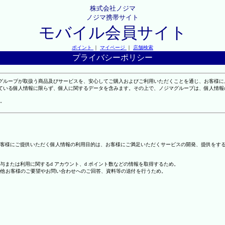
株式会社ノジマ
ノジマ携帯サイト
モバイル会員サイト
ポイント
｜
マイページ
｜
店舗検索
プライバシーポリシー
マグループが取扱う商品及びサービスを、安心してご購入およびご利用いただくことを通じ、お客様
れている個人情報に限らず、個人に関するデータを含みます。その上で、ノジマグループは、個人情
。
客様にご提供いただく個人情報の利用目的は、お客様にご満足いただくサービスの開発、提供をす
の付与または利用に関するd アカウント、d ポイント数などの情報を取得するため。
の他お客様のご要望やお問い合わせへのご回答、資料等の送付を行うため。