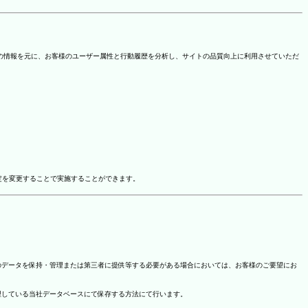
を取得しています。この情報を元に、お客様のユーザー属性と行動履歴を分析し、サイトの品質向上に利用させていただ
ドオン設定を変更することで実施することができます。
のデータを保持・管理または第三者に提供等する必要がある場合においては、お客様のご要望にお
理している当社データベースにて保存する方法にて行います。