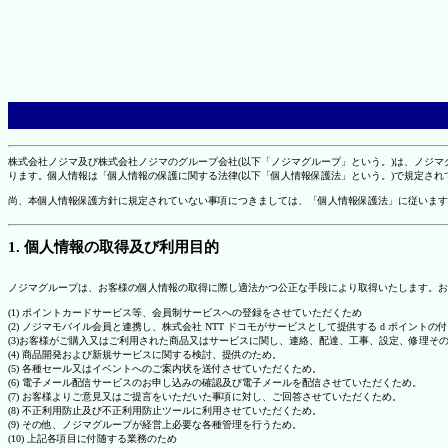
株式会社ノジマ及び株式会社ノジマのグループ会社(以下「ノジマグループ」という。)は、ノジ
ります。個人情報は「個人情報の保護に関する法律(以下「個人情報保護法」という。)で規定さ
尚、本個人情報保護方針に規定されていない事項につきましては、「個人情報保護法」に従います
1. 個人情報の取得及び利用目的
ノジマグループは、お客様の個人情報の取得に際し適法かつ公正な手段により取得いたします。お
(1) ポイントカードサービス等、会員制サービスへの登録をさせていただくため
(2) ノジマモバイル会員と連携し、株式会社 NTT ドコモがサービスとして提供する d ポイント
(3)お客様がご購入又はご利用された商品又はサービスに関し、連絡、配達、工事、設定、修理そ
(4) 商品開発および新規サービスに関する検討、提供のため。
(5) 各種セール又はイベントへのご案内状を送付させていただくため。
(6) 電子メール配信サービスのお申し込みの確認及び電子メールを配信させていただくため。
(7) お客様よりご意見又はご提言をいただいた事項に対し、ご回答させていただくため。
(8) 不正利用防止及び不正利用防止ツールに利用させていただくため。
(9) その他、ノジマグループが経営上必要な各種管理を行うため。
(10) 上記各項目に付随する業務のため