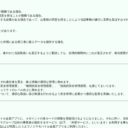
が困難である場合。
の同意を得ることが困難である場合。
協力する必要がある場合であって、お客様の同意を得ることにより当該事務の遂行に支障を及ぼすおそ
とがあります。
てた外国にある第三者に個人データを提供する場合。
、速やかに当該取扱いを是正するように要請しても、合理的期間内にこれが是正されず、相当措置
れぞれ責任者を置き、個人情報の適切な管理に努めます。
人的安全管理措置」、「物理的安全管理措置」、「技術的安全管理措置」を講じてまいります。
キュリティのレベル向上に努めます。
報について、適切な取扱い及び保護を行わせるよう安全管理に必要かつ適切な監督を実施いたします。
ジマモバイル会員アプリに、ｄポイントの各カードの情報を登録頂けるようになりました。それに伴い、当社
マグループ以外の事業者が提供するサービス（以下、「外部サービス」といいます）を利用する事
確認および同意したうえでノジマモバイル会員アプリをご利用ください。