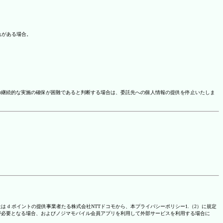
れがある場合。
の継続的な実施の確保が困難であると判断する場合は、委託先への個人情報の提供を停止いたしま
は d ポイントの提供事業者たる株式会社NTTドコモから、本プライバシーポリシー1.（2）に規定
が必要となる場合、およびノジマモバイル会員アプリを利用して外部サービスを利用する場合に