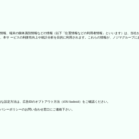
情報、端末の個体識別情報などの情報（以下「位置情報などの利用者情報」といいます）は、当社
、本サ ービスの利便性向上や統計分析を目的に利用されます。これらの情報が、ノジマグループに
方法は、広告IDのオプトアウト方法（iOS/Android）をご確認ください。
バシーポリシーのお問い合わせ窓口にご連絡下さい。