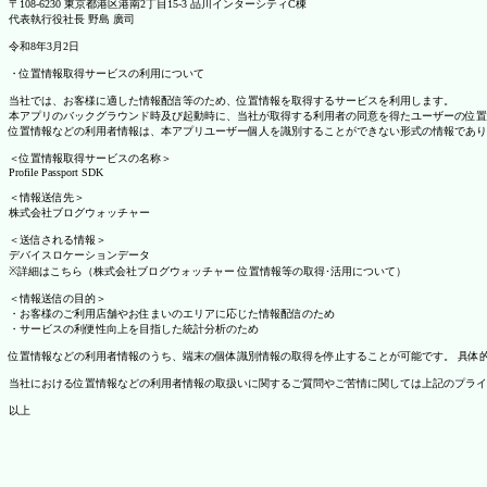
〒108-6230 東京都港区港南2丁目15-3 品川インターシティC棟
代表執行役社長 野島 廣司
令和8年3月2日
・位置情報取得サービスの利用について
当社では、お客様に適した情報配信等のため、位置情報を取得するサービスを利用します。
本アプリのバックグラウンド時及び起動時に、当社が取得する利用者の同意を得たユーザーの位置
位置情報などの利用者情報は、本アプリユーザー個人を識別することができない形式の情報であり
＜位置情報取得サービスの名称＞
Profile Passport SDK
＜情報送信先＞
株式会社ブログウォッチャー
＜送信される情報＞
デバイスロケーションデータ
※詳細はこちら（株式会社ブログウォッチャー 位置情報等の取得･活用について）
＜情報送信の目的＞
・お客様のご利用店舗やお住まいのエリアに応じた情報配信のため
・サービスの利便性向上を目指した統計分析のため
位置情報などの利用者情報のうち、端末の個体識別情報の取得を停止することが可能です。 具体的な設定
当社における位置情報などの利用者情報の取扱いに関するご質問やご苦情に関しては上記のプライ
以上