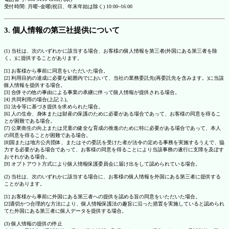
受付時間: 月曜~金曜(祝日、年末年始は除く) 10:00~16:00
3. 個人情報の第三社提供について
(1) 当社は、次のいずれかに該当する場合、お客様の個人情報を第三者(外国にある第三者を除
く。)に提供することがあります。
[1] お客様から事前に同意をいただいた場合。
[2] 利用目的の達成に必要な範囲内でにおいて、当社の業務委託先(再委託先を含みます。)に当該
個人情報を提供する場合。
[3] 合併その他の事由による事業の承継に伴って個人情報が提供される場合。
[4] 共同利用の場合(上記 2.)。
[5] 法令等に基づき提供を求められた場合。
[6] 人の生命、身体または財産の保護のために必要がある場合であって、お客様の同意を得るこ
とが困難である場合。
[7] 公衆衛生の向上または児童の健全な育成の推進のために特に必要がある場合であって、本人
の同意を得ることが困難である場合。
[8]国または地方公共団体、またはその委託を受けた者が法令の定める事務を実施するうえで、協
力する必要がある場合であって、お客様の同意を得ることにより当該事務の遂行に支障を及ぼす
おそれがある場合。
[9] オプトアウト方式により個人情報保護委員会に届け出をして認められている場合。
(2) 当社は、次のいずれかに該当する場合に、お客様の個人情報を外国にある第三者に提供する
ことがあります。
[1] お客様から事前に外国にある第三者への提供を認める旨の同意をいただいた場合。
[2]適切かつ合理的な方法により、個人情報保護法の趣旨に沿った措置を実施していると認められ
てた外国にある第三者に個人データを提供する場合。
(3) 個人情報の提供の停止