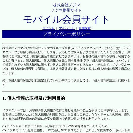
株式会社ノジマ
ノジマ携帯サイト
モバイル会員サイト
ポイント
｜
マイページ
｜
店舗検索
プライバシーポリシー
株式会社ノジマ及び株式会社ノジマのグループ会社(以下「ノジマグループ」という。)は、ノジ
マグループが取扱う商品及びサービスを、安心してご購入およびご利用いただくことを通じ、お
客様により豊かでより快適な生活体験に貢献できますよう、お客様の個人情報を取得し利用する
ことが有ります。個人情報は「個人情報の保護に関する法律(以下「個人情報保護法」という。)
で規定されている個人情報に限らず、個人に関するデータを含みます。その上で、ノジマグルー
プは、個人情報の重要性を認識し、本個人情報保護方針に則りお客様の個人情報の保護を徹底い
たします。
尚、本個人情報保護方針に規定されていない事項につきましては、「個人情報保護法」に従いま
す。
1. 個人情報の取得及び利用目的
ノジマグループは、お客様の個人情報の取得に際し適法かつ公正な手段により取得いたします。
お客様にご提供いただく個人情報の利用目的は、お客様にご満足いただくサービスの開発、提供
をするため以下の目的の達成に必要な範囲内で適正に個人情報を利用いたします。
(1) ポイントカードサービス等、会員制サービスへの登録をさせていただくため
(2) ノジマモバイル会員と連携し、株式会社 NTT ドコモがサービスとして提供する d ポイントの