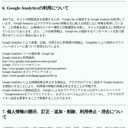
6. Google Analyticsの利用について
当社では、サイトの閲覧状況を把握するため、Google Inc.が提供する Google Analyticsを使用して
います。Google Analytics はブラウザの cookie 情報を元に個人を特定しない情報を取得していま
す。この情報を元に、お客様のユーザー属性と行動履歴を分析し、サイトの品質向上に利用させ
ていただいております。また、この分析情報は、Google Inc.が提供するインターネット広告で使
用させていただく場合があります。
Google Analytics により収集、記録、分析された利用者の情報は、GoogleInc.により同社のプライ
バシーポリシーに基づいて管理されています。
Google Analytics ツール提供者: Google Inc.
Google Analytics 利用規約:
http://www.google.com/analytics/terms/jp.html
Google プライバシーポリシー:
http://www.google.com/intl/ja/policies/privacy/partners/
Google Analytics オプトアウトアドオン:
https://tools.google.com/dlpage/gaoptout?hl=ja
Google Analytics による情報収集を停止する場合は、ブラウザのアドオン設定で Google Analytics
を無効にすることにより、利用者の情報の収集を停止することが可能です。
Google Analytics の無効設定は、Google によるオプトアウトアドオンのダウンロードページで
「GoogleAnalyticsオプトアウトアドオン」をダウンロードおよびインストールし、ブラウザのア
ドオン設定を変更することで実施することができます。
7. 個人情報の開示、訂正・追加・削除、利用停止・消去につい
て