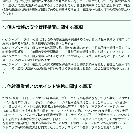
当社は、委託先が委託契約に反する個人情報の取扱いをしている場合であって、委託契約に基づ
き、速やかに当該取扱いを是正するように要請しても、合理的期間内にこれが是正されず、相当
措置の継続的な実施の確保が困難であると判断する場合は、委託先への個人情報の提供を停止い
たします。
4. 個人情報の安全管理措置に関する事項
(1)ノジマグループは、社員に対する教育啓蒙活動を実施するほか、個人情報を取り扱う部門にそ
れぞれ責任者を置き、個人情報の適切な管理に努めます。
(2)ノジマグループは、個人データの適正な取り扱いの確保のため、「組織的安全管理措置」「人
的安全管理措置」、「物理的安全管理措置」、「技術的安全管理措置」を講じてまいります。
(3)ノジマグループは、個人情報への不正なアクセスや漏えい、滅失、毀損等を防止するため、セ
キュリティのレベル向上に努めます。
(4)ノジマグループは、委託先との間で機密保持条項を含む委託契約を締結し、委託した個人情報
について、適切な取扱い及び保護を行わせるよう安全管理に必要かつ適切な監督を実施いたしま
す。
5. 他社事業者とのポイント連携に関する事項
2024 年 6 月 19 日よりノジマモバイル会員アプリ上で所定のお手続きをして頂く事で、ノジマモ
バイル会員アプリに、ｄポイントの各カードの情報を登録頂けるようになりました。それに伴
い、当社は d ポイントの提供事業者たる株式会社NTTドコモから、本プライバシーポリシー1.
（2）に規定する情報を取得・保有させていただきます。尚、ノジマモバイル会員アプリの利用
にあたり、ノジマグループ以外の事業者が提供するサービス（以下、「外部サービス」といいま
す）を利用する事が必要となる場合、およびノジマモバイル会員アプリを利用して外部サービス
を利用する場合には、別途当該事業者のd アカウント規約、d ポイントクラブ会員規約・d ポイ
ントクラブ特約を確認および同意したうえでノジマモバイル会員アプリをご利用ください。