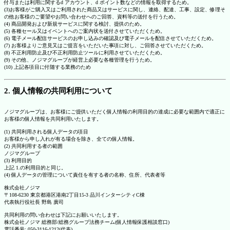
付与または利用に関するd アカウント、d ポイント数などの情報を取得するため。
(3)お客様がご購入又はご利用された商品又はサービスに関し、連絡、配達、工事、設定、修理そ
の他お客様のご要望やお問い合わせへのご回答、資料等の送付を行うため。
(4) 商品開発および新規サービスに関する検討、提供のため。
(5) 各種セール又はイベントへのご案内状を送付させていただくため。
(6) 電子メール配信サービスのお申し込みの確認及び電子メールを配信させていただくため。
(7) お客様よりご意見又はご提言をいただいた事項に対し、ご回答させていただくため。
(8) 不正利用防止及び不正利用防止ツールに利用させていただくため。
(9) その他、ノジマグループが経営上必要な各種管理を行うため。
(10) 上記各項目に付随する業務のため
2. 個人情報の共同利用について
ノジマグループは、お客様にご提供いただく個人情報の利用目的の達成に必要な範囲内で適正に
お客様の個人情報を共同利用いたします。
(1) 共同利用される個人データの項目
お客様から申し入れが有る場合を除き、全ての個人情報。
(2) 共同利用する者の範囲
ノジマグループ
(3) 利用目的
上記 1.の利用目的と同じ。
(4) 個人データの管理について責任を有する者の名称、住所、代表者等
株式会社ノジマ
〒108-6230 東京都港区港南2丁目15-3 品川インターシティC棟
代表執行役社長 野島 廣司
共同利用の問い合わせは下記にお願いいたします。
株式会社ノジマ 総務部/総務グループ法務チーム(個人情報保護相談窓口)
電話番号: 050-3116-1212(代表)