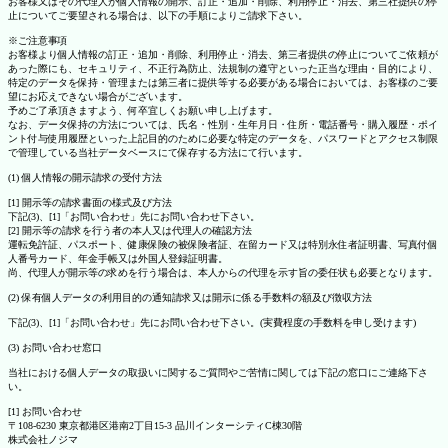
お客様又はその代理人が個人情報の開示、訂正・追加・削除、利用停止・消去、第三社提供の停
止についてご要望される場合は、以下の手順によりご請求下さい。
※ご注意事項
お客様より個人情報の訂正・追加・削除、利用停止・消去、第三者提供の停止についてご依頼が
あった際にも、セキュリティ、不正行為防止、法規制の遵守といった正当な理由・目的により、
特定のデータを保持・管理または第三者に提供等する必要がある場合においては、お客様のご要
望にお応えできない場合がございます。
予めご了承頂きますよう、何卒宜しくお願い申し上げます。
なお、データ保持の方法については、氏名・性別・生年月日・住所・電話番号・購入履歴・ポイ
ント付与使用履歴といった上記目的のために必要な特定のデータを、パスワードとアクセス制限
で管理している当社データベースにて保存する方法にて行います。
(1) 個人情報の開示請求の受付方法
[1] 開示等の請求書面の様式及び方法
下記(3)、[1]「お問い合わせ」先にお問い合わせ下さい。
[2] 開示等の請求を行う者の本人又は代理人の確認方法
運転免許証、パスポート、健康保険の被保険者証、在留カード又は特別永住者証明書、写真付個
人番号カード、年金手帳又は外国人登録証明書。
尚、代理人が開示等の求めを行う場合は、本人からの代理を示す旨の委任状も必要となります。
(2) 保有個人データの利用目的の通知請求又は開示に係る手数料の額及び徴収方法
下記(3)、[1]「お問い合わせ」先にお問い合わせ下さい。(実費程度の手数料を申し受けます)
(3) お問い合わせ窓口
当社における個人データの取扱いに関するご質問やご苦情に関しては下記の窓口にご連絡下さ
い。
[1] お問い合わせ
〒108-6230 東京都港区港南2丁目15-3 品川インターシティC棟30階
株式会社ノジマ