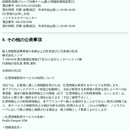
総務部/総務グループ法務チーム(個人情報保護相談窓口)
電話番号: 050-3116-1212(代表)
受付時間: 月曜~金曜(祝日、年末年始は除く) 10:00~16:00
[2] 苦情のお申し出先
ノジマカスタマーセンター
電話番号: 045-228-3546
受付時間: 月曜~金曜(祝日、年末年始は除く) 10:00~16:00
8. その他の公表事項
個人情報取扱事業者の名称および住所並びに代表者の氏名
株式会社ノジマ
〒108-6230 東京都港区港南2丁目15-3 品川インターシティC棟
代表執行役社長 野島 廣司
令和8年3月2日
・位置情報取得サービスの利用について
当社では、お客様に適した情報配信等のため、位置情報を取得するサービスを利用します。
本アプリのバックグラウンド時及び起動時に、当社が取得する利用者の同意を得たユーザーの位
置情報、端末の個体識別情報などの情報（以下「位置情報などの利用者情報」といいます）は、
当社から第三者へ提供を行う場合があります（下記ご参照下さい）。
位置情報などの利用者情報は、本アプリユーザー個人を識別することができない形式の情報であ
り、本サ ービスの利便性向上や統計分析を目的に利用されます。これらの情報が、ノジマグル
ープにおいて個人情報と連携される場合は、個人情報として取扱うものとします。
＜位置情報取得サービスの名称＞
Profile Passport SDK
＜情報送信先＞