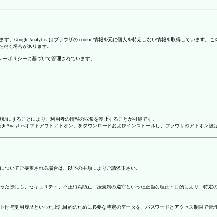
を使用しています。Google Analytics はブラウザの cookie 情報を元に個人を特定しない情報
いただく場合があります。
のプライバシーポリシーに基づいて管理されています。
alyticsを無効にすることにより、利用者の情報の収集を停止することが可能です。
ージで「GoogleAnalyticsオプトアウトアドオン」をダウンロードおよびインストールし、ブラウザのア
についてご要望される場合は、以下の手順によりご請求下さい。
った際にも、セキュリティ、不正行為防止、法規制の遵守といった正当な理由・目的により、特定
ト付与使用履歴といった上記目的のために必要な特定のデータを、パスワードとアクセス制限で管