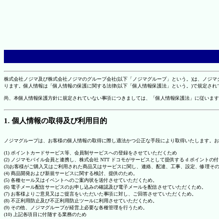
株式会社ノジマ及び株式会社ノジマのグループ会社(以下「ノジマグループ」という。)は、ノジ
ります。個人情報は「個人情報の保護に関する法律(以下「個人情報保護法」という。)で規定さ
尚、本個人情報保護方針に規定されていない事項につきましては、「個人情報保護法」に従います
1. 個人情報の取得及び利用目的
ノジマグループは、お客様の個人情報の取得に際し適法かつ公正な手段により取得いたします。お
(1) ポイントカードサービス等、会員制サービスへの登録をさせていただくため
(2) ノジマモバイル会員と連携し、株式会社 NTT ドコモがサービスとして提供する d ポイント
(3)お客様がご購入又はご利用された商品又はサービスに関し、連絡、配達、工事、設定、修理そ
(4) 商品開発および新規サービスに関する検討、提供のため。
(5) 各種セール又はイベントへのご案内状を送付させていただくため。
(6) 電子メール配信サービスのお申し込みの確認及び電子メールを配信させていただくため。
(7) お客様よりご意見又はご提言をいただいた事項に対し、ご回答させていただくため。
(8) 不正利用防止及び不正利用防止ツールに利用させていただくため。
(9) その他、ノジマグループが経営上必要な各種管理を行うため。
(10) 上記各項目に付随する業務のため