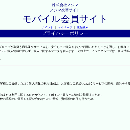
株式会社ノジマ
ノジマ携帯サイト
モバイル会員サイト
ポイント
｜
マイページ
｜
店舗検索
プライバシーポリシー
マグループが取扱う商品及びサービスを、安心してご購入およびご利用いただくことを通じ、お客様
れている個人情報に限らず、個人に関するデータを含みます。その上で、ノジマグループは、個人情
。
客様にご提供いただく個人情報の利用目的は、お客様にご満足いただくサービスの開発、提供をす
の付与または利用に関するd アカウント、d ポイント数などの情報を取得するため。
の他お客様のご要望やお問い合わせへのご回答、資料等の送付を行うため。