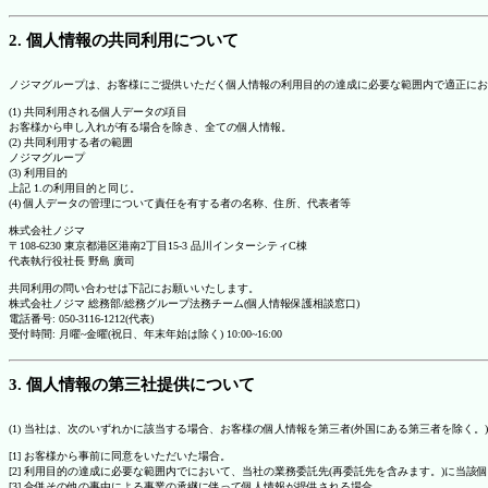
2. 個人情報の共同利用について
ノジマグループは、お客様にご提供いただく個人情報の利用目的の達成に必要な範囲内で適正にお
(1) 共同利用される個人データの項目
お客様から申し入れが有る場合を除き、全ての個人情報。
(2) 共同利用する者の範囲
ノジマグループ
(3) 利用目的
上記 1.の利用目的と同じ。
(4) 個人データの管理について責任を有する者の名称、住所、代表者等
株式会社ノジマ
〒108-6230 東京都港区港南2丁目15-3 品川インターシティC棟
代表執行役社長 野島 廣司
共同利用の問い合わせは下記にお願いいたします。
株式会社ノジマ 総務部/総務グループ法務チーム(個人情報保護相談窓口)
電話番号: 050-3116-1212(代表)
受付時間: 月曜~金曜(祝日、年末年始は除く) 10:00~16:00
3. 個人情報の第三社提供について
(1) 当社は、次のいずれかに該当する場合、お客様の個人情報を第三者(外国にある第三者を除く。
[1] お客様から事前に同意をいただいた場合。
[2] 利用目的の達成に必要な範囲内でにおいて、当社の業務委託先(再委託先を含みます。)に当該
[3] 合併その他の事由による事業の承継に伴って個人情報が提供される場合。