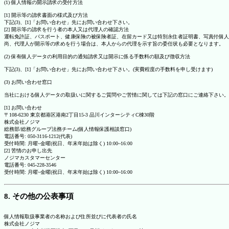
(1) 個人情報の開示請求の受付方法
[1] 開示等の請求書面の様式及び方法
下記(3)、[1]「お問い合わせ」先にお問い合わせ下さい。
[2] 開示等の請求を行う者の本人又は代理人の確認方法
運転免許証、パスポート、健康保険の被保険者証、在留カード又は特別永住者証明書、写真付個人
尚、代理人が開示等の求めを行う場合は、本人からの代理を示す旨の委任状も必要となります。
(2) 保有個人データの利用目的の通知請求又は開示に係る手数料の額及び徴収方法
下記(3)、[1]「お問い合わせ」先にお問い合わせ下さい。(実費程度の手数料を申し受けます)
(3) お問い合わせ窓口
当社における個人データの取扱いに関するご質問やご苦情に関しては下記の窓口にご連絡下さい。
[1] お問い合わせ
〒108-6230 東京都港区港南2丁目15-3 品川インターシティC棟30階
株式会社ノジマ
総務部/総務グループ法務チーム(個人情報保護相談窓口)
電話番号: 050-3116-1212(代表)
受付時間: 月曜~金曜(祝日、年末年始は除く) 10:00~16:00
[2] 苦情のお申し出先
ノジマカスタマーセンター
電話番号: 045-228-3546
受付時間: 月曜~金曜(祝日、年末年始は除く) 10:00~16:00
8. その他の公表事項
個人情報取扱事業者の名称および住所並びに代表者の氏名
株式会社ノジマ