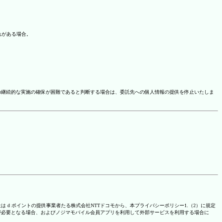
れがある場合。
の継続的な実施の確保が困難であると判断する場合は、委託先への個人情報の提供を停止いたしま
は d ポイントの提供事業者たる株式会社NTTドコモから、本プライバシーポリシー1.（2）に規定
が必要となる場合、およびノジマモバイル会員アプリを利用して外部サービスを利用する場合に