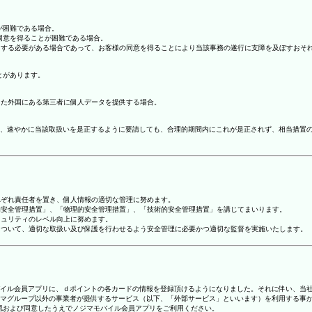
が困難である場合。
の同意を得ることが困難である場合。
協力する必要がある場合であって、お客様の同意を得ることにより当該事務の遂行に支障を及ぼすおそ
とがあります。
てた外国にある第三者に個人データを提供する場合。
、速やかに当該取扱いを是正するように要請しても、合理的期間内にこれが是正されず、相当措置
れぞれ責任者を置き、個人情報の適切な管理に努めます。
人的安全管理措置」、「物理的安全管理措置」、「技術的安全管理措置」を講じてまいります。
キュリティのレベル向上に努めます。
報について、適切な取扱い及び保護を行わせるよう安全管理に必要かつ適切な監督を実施いたします。
ジマモバイル会員アプリに、ｄポイントの各カードの情報を登録頂けるようになりました。それに伴い、当社
マグループ以外の事業者が提供するサービス（以下、「外部サービス」といいます）を利用する事
確認および同意したうえでノジマモバイル会員アプリをご利用ください。