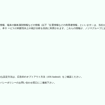
情報、端末の個体識別情報などの情報（以下「位置情報などの利用者情報」といいます）は、当社
、本サ ービスの利便性向上や統計分析を目的に利用されます。これらの情報が、ノジマグループに
方法は、広告IDのオプトアウト方法（iOS/Android）をご確認ください。
バシーポリシーのお問い合わせ窓口にご連絡下さい。