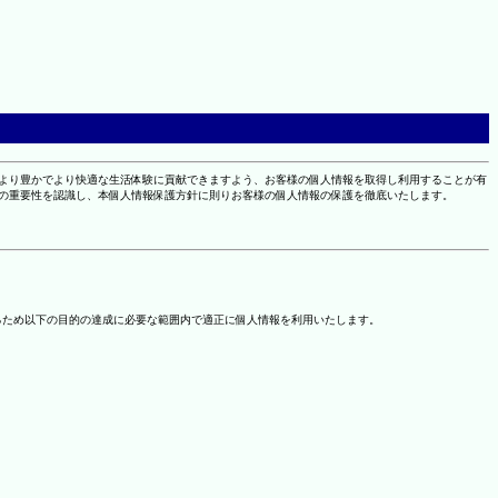
により豊かでより快適な生活体験に貢献できますよう、お客様の個人情報を取得し利用することが有
報の重要性を認識し、本個人情報保護方針に則りお客様の個人情報の保護を徹底いたします。
るため以下の目的の達成に必要な範囲内で適正に個人情報を利用いたします。