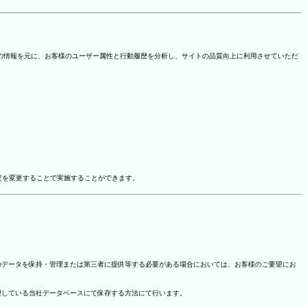
を取得しています。この情報を元に、お客様のユーザー属性と行動履歴を分析し、サイトの品質向上に利用させていただ
ドオン設定を変更することで実施することができます。
のデータを保持・管理または第三者に提供等する必要がある場合においては、お客様のご要望にお
理している当社データベースにて保存する方法にて行います。