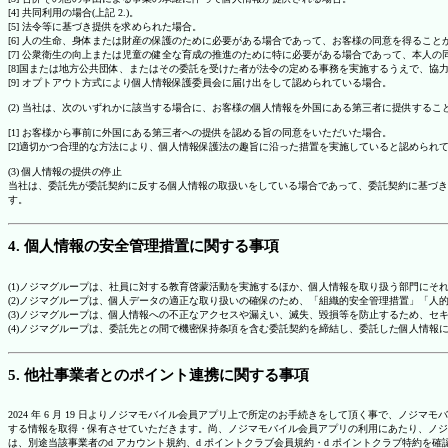
[4] 共同利用の場合(上記 2.)。
[5] 法令等に基づき提供を求められた場合。
[6] 人の生命、身体または財産の保護のために必要がある場合であって、お客様の同意を得ること
[7] 公衆衛生の向上または児童の健全な育成の推進のために特に必要がある場合であって、本人
[8]国または地方公共団体、またはその委託を受けた者が法令の定める事務を実施するうえで、
[9] オプトアウト方式により個人情報保護委員会に届け出をして認められている場合。
(2) 当社は、次のいずれかに該当する場合に、お客様の個人情報を外国にある第三者に提供するこ
[1] お客様から事前に外国にある第三者への提供を認める旨の同意をいただいた場合。
[2]適切かつ合理的な方法により、個人情報保護法の趣旨に沿った措置を実施していると認められ
(3) 個人情報の提供の停止
当社は、委託先が委託契約に反する個人情報の取扱いをしている場合であって、委託契約に基づき
す。
4. 個人情報の安全管理措置に関する事項
(1)ノジマグループは、社員に対する教育啓蒙活動を実施するほか、個人情報を取り扱う部門にそ
(2)ノジマグループは、個人データの適正な取り扱いの確保のため、「組織的安全管理措置」「
(3)ノジマグループは、個人情報への不正なアクセスや漏えい、滅失、毀損等を防止するため、セ
(4)ノジマグループは、委託先との間で機密保持条項を含む委託契約を締結し、委託した個人情
5. 他社事業者とのポイント連携に関する事項
2024 年 6 月 19 日よりノジマモバイル会員アプリ上で所定のお手続きをして頂く事で、ノ
する情報を取得・保有させていただきます。尚、ノジマモバイル会員アプリの利用にあたり、ノジ
は、別途当該事業者のd アカウント規約、d ポイントクラブ会員規約・d ポイントクラブ特約を