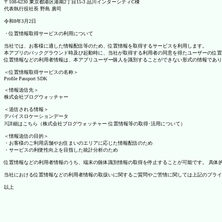
〒108-6230 東京都港区港南2丁目15-3 品川インターシティC棟
代表執行役社長 野島 廣司
令和8年3月2日
・位置情報取得サービスの利用について
当社では、お客様に適した情報配信等のため、位置情報を取得するサービスを利用します。
本アプリのバックグラウンド時及び起動時に、当社が取得する利用者の同意を得たユーザーの位置
位置情報などの利用者情報は、本アプリユーザー個人を識別することができない形式の情報であり
＜位置情報取得サービスの名称＞
Profile Passport SDK
＜情報送信先＞
株式会社ブログウォッチャー
＜送信される情報＞
デバイスロケーションデータ
※詳細はこちら（株式会社ブログウォッチャー 位置情報等の取得･活用について）
＜情報送信の目的＞
・お客様のご利用店舗やお住まいのエリアに応じた情報配信のため
・サービスの利便性向上を目指した統計分析のため
位置情報などの利用者情報のうち、端末の個体識別情報の取得を停止することが可能です。 具体的な設定
当社における位置情報などの利用者情報の取扱いに関するご質問やご苦情に関しては上記のプライ
以上