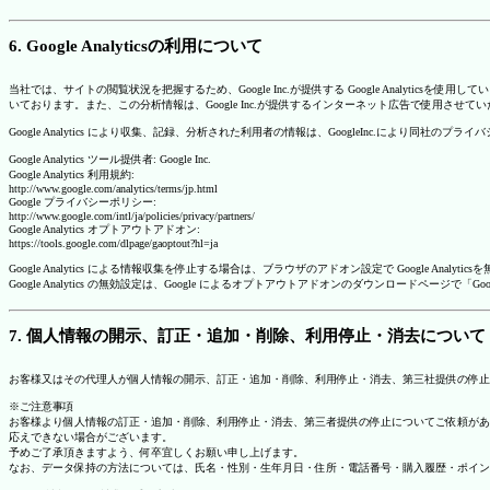
6. Google Analyticsの利用について
当社では、サイトの閲覧状況を把握するため、Google Inc.が提供する Google Analytics
いております。また、この分析情報は、Google Inc.が提供するインターネット広告で使用させて
Google Analytics により収集、記録、分析された利用者の情報は、GoogleInc.により同社
Google Analytics ツール提供者: Google Inc.
Google Analytics 利用規約:
http://www.google.com/analytics/terms/jp.html
Google プライバシーポリシー:
http://www.google.com/intl/ja/policies/privacy/partners/
Google Analytics オプトアウトアドオン:
https://tools.google.com/dlpage/gaoptout?hl=ja
Google Analytics による情報収集を停止する場合は、ブラウザのアドオン設定で Google An
Google Analytics の無効設定は、Google によるオプトアウトアドオンのダウンロードペ
7. 個人情報の開示、訂正・追加・削除、利用停止・消去について
お客様又はその代理人が個人情報の開示、訂正・追加・削除、利用停止・消去、第三社提供の停止
※ご注意事項
お客様より個人情報の訂正・追加・削除、利用停止・消去、第三者提供の停止についてご依頼があ
応えできない場合がございます。
予めご了承頂きますよう、何卒宜しくお願い申し上げます。
なお、データ保持の方法については、氏名・性別・生年月日・住所・電話番号・購入履歴・ポイン