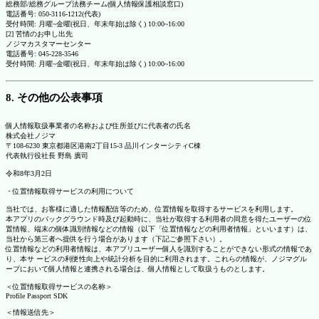
総務部/総務グループ法務チーム(個人情報保護相談窓口)
電話番号: 050-3116-1212(代表)
受付時間: 月曜~金曜(祝日、年末年始は除く) 10:00~16:00
[2] 苦情のお申し出先
ノジマカスタマーセンター
電話番号: 045-228-3546
受付時間: 月曜~金曜(祝日、年末年始は除く) 10:00~16:00
8. その他の公表事項
個人情報取扱事業者の名称および住所並びに代表者の氏名
株式会社ノジマ
〒108-6230 東京都港区港南2丁目15-3 品川インターシティC棟
代表執行役社長 野島 廣司
令和8年3月2日
・位置情報取得サービスの利用について
当社では、お客様に適した情報配信等のため、位置情報を取得するサービスを利用します。
本アプリのバックグラウンド時及び起動時に、当社が取得する利用者の同意を得たユーザーの位
置情報、端末の個体識別情報などの情報（以下「位置情報などの利用者情報」といいます）は、
当社から第三者へ提供を行う場合があります（下記ご参照下さい）。
位置情報などの利用者情報は、本アプリユーザー個人を識別することができない形式の情報であ
り、本サ ービスの利便性向上や統計分析を目的に利用されます。これらの情報が、ノジマグル
ープにおいて個人情報と連携される場合は、個人情報として取扱うものとします。
＜位置情報取得サービスの名称＞
Profile Passport SDK
＜情報送信先＞