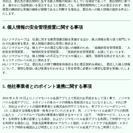
当社は、委託先が委託契約に反する個人情報の取扱いをしている場合であって、委託契約に基づ
き、速やかに当該取扱いを是正するように要請しても、合理的期間内にこれが是正されず、相当
措置の継続的な実施の確保が困難であると判断する場合は、委託先への個人情報の提供を停止い
たします。
4. 個人情報の安全管理措置に関する事項
(1)ノジマグループは、社員に対する教育啓蒙活動を実施するほか、個人情報を取り扱う部門にそ
れぞれ責任者を置き、個人情報の適切な管理に努めます。
(2)ノジマグループは、個人データの適正な取り扱いの確保のため、「組織的安全管理措置」「人
的安全管理措置」、「物理的安全管理措置」、「技術的安全管理措置」を講じてまいります。
(3)ノジマグループは、個人情報への不正なアクセスや漏えい、滅失、毀損等を防止するため、セ
キュリティのレベル向上に努めます。
(4)ノジマグループは、委託先との間で機密保持条項を含む委託契約を締結し、委託した個人情報
について、適切な取扱い及び保護を行わせるよう安全管理に必要かつ適切な監督を実施いたしま
す。
5. 他社事業者とのポイント連携に関する事項
2024 年 6 月 19 日よりノジマモバイル会員アプリ上で所定のお手続きをして頂く事で、ノジマモ
バイル会員アプリに、ｄポイントの各カードの情報を登録頂けるようになりました。それに伴
い、当社は d ポイントの提供事業者たる株式会社NTTドコモから、本プライバシーポリシー1.
（2）に規定する情報を取得・保有させていただきます。尚、ノジマモバイル会員アプリの利用
にあたり、ノジマグループ以外の事業者が提供するサービス（以下、「外部サービス」といいま
す）を利用する事が必要となる場合、およびノジマモバイル会員アプリを利用して外部サービス
を利用する場合には、別途当該事業者のd アカウント規約、d ポイントクラブ会員規約・d ポイ
ントクラブ特約を確認および同意したうえでノジマモバイル会員アプリをご利用ください。