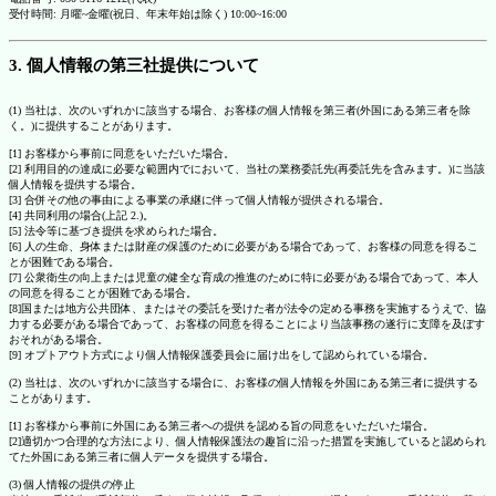
受付時間: 月曜~金曜(祝日、年末年始は除く) 10:00~16:00
3. 個人情報の第三社提供について
(1) 当社は、次のいずれかに該当する場合、お客様の個人情報を第三者(外国にある第三者を除
く。)に提供することがあります。
[1] お客様から事前に同意をいただいた場合。
[2] 利用目的の達成に必要な範囲内でにおいて、当社の業務委託先(再委託先を含みます。)に当該
個人情報を提供する場合。
[3] 合併その他の事由による事業の承継に伴って個人情報が提供される場合。
[4] 共同利用の場合(上記 2.)。
[5] 法令等に基づき提供を求められた場合。
[6] 人の生命、身体または財産の保護のために必要がある場合であって、お客様の同意を得るこ
とが困難である場合。
[7] 公衆衛生の向上または児童の健全な育成の推進のために特に必要がある場合であって、本人
の同意を得ることが困難である場合。
[8]国または地方公共団体、またはその委託を受けた者が法令の定める事務を実施するうえで、協
力する必要がある場合であって、お客様の同意を得ることにより当該事務の遂行に支障を及ぼす
おそれがある場合。
[9] オプトアウト方式により個人情報保護委員会に届け出をして認められている場合。
(2) 当社は、次のいずれかに該当する場合に、お客様の個人情報を外国にある第三者に提供する
ことがあります。
[1] お客様から事前に外国にある第三者への提供を認める旨の同意をいただいた場合。
[2]適切かつ合理的な方法により、個人情報保護法の趣旨に沿った措置を実施していると認められ
てた外国にある第三者に個人データを提供する場合。
(3) 個人情報の提供の停止