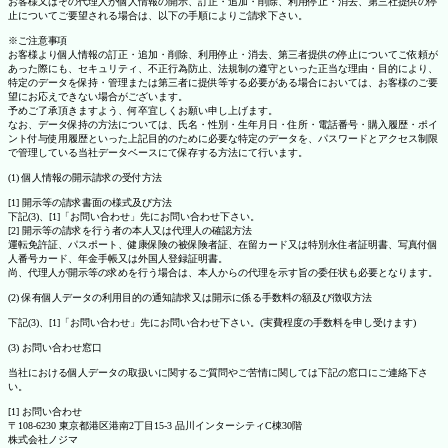
お客様又はその代理人が個人情報の開示、訂正・追加・削除、利用停止・消去、第三社提供の停
止についてご要望される場合は、以下の手順によりご請求下さい。
※ご注意事項
お客様より個人情報の訂正・追加・削除、利用停止・消去、第三者提供の停止についてご依頼が
あった際にも、セキュリティ、不正行為防止、法規制の遵守といった正当な理由・目的により、
特定のデータを保持・管理または第三者に提供等する必要がある場合においては、お客様のご要
望にお応えできない場合がございます。
予めご了承頂きますよう、何卒宜しくお願い申し上げます。
なお、データ保持の方法については、氏名・性別・生年月日・住所・電話番号・購入履歴・ポイ
ント付与使用履歴といった上記目的のために必要な特定のデータを、パスワードとアクセス制限
で管理している当社データベースにて保存する方法にて行います。
(1) 個人情報の開示請求の受付方法
[1] 開示等の請求書面の様式及び方法
下記(3)、[1]「お問い合わせ」先にお問い合わせ下さい。
[2] 開示等の請求を行う者の本人又は代理人の確認方法
運転免許証、パスポート、健康保険の被保険者証、在留カード又は特別永住者証明書、写真付個
人番号カード、年金手帳又は外国人登録証明書。
尚、代理人が開示等の求めを行う場合は、本人からの代理を示す旨の委任状も必要となります。
(2) 保有個人データの利用目的の通知請求又は開示に係る手数料の額及び徴収方法
下記(3)、[1]「お問い合わせ」先にお問い合わせ下さい。(実費程度の手数料を申し受けます)
(3) お問い合わせ窓口
当社における個人データの取扱いに関するご質問やご苦情に関しては下記の窓口にご連絡下さ
い。
[1] お問い合わせ
〒108-6230 東京都港区港南2丁目15-3 品川インターシティC棟30階
株式会社ノジマ