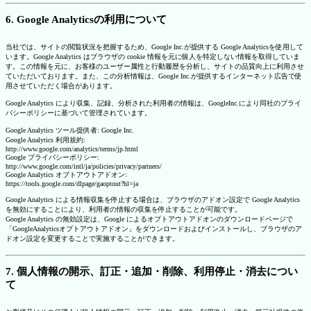
6. Google Analyticsの利用について
当社では、サイトの閲覧状況を把握するため、Google Inc.が提供する Google Analyticsを使用して
います。Google Analytics はブラウザの cookie 情報を元に個人を特定しない情報を取得していま
す。この情報を元に、お客様のユーザー属性と行動履歴を分析し、サイトの品質向上に利用させ
ていただいております。また、この分析情報は、Google Inc.が提供するインターネット広告で使
用させていただく場合があります。
Google Analytics により収集、記録、分析された利用者の情報は、GoogleInc.により同社のプライ
バシーポリシーに基づいて管理されています。
Google Analytics ツール提供者: Google Inc.
Google Analytics 利用規約:
http://www.google.com/analytics/terms/jp.html
Google プライバシーポリシー:
http://www.google.com/intl/ja/policies/privacy/partners/
Google Analytics オプトアウトアドオン:
https://tools.google.com/dlpage/gaoptout?hl=ja
Google Analytics による情報収集を停止する場合は、ブラウザのアドオン設定で Google Analytics
を無効にすることにより、利用者の情報の収集を停止することが可能です。
Google Analytics の無効設定は、Google によるオプトアウトアドオンのダウンロードページで
「GoogleAnalyticsオプトアウトアドオン」をダウンロードおよびインストールし、ブラウザのア
ドオン設定を変更することで実施することができます。
7. 個人情報の開示、訂正・追加・削除、利用停止・消去につい
て