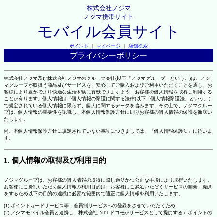
株式会社ノジマ
ノジマ携帯サイト
モバイル会員サイト
ポイント
｜
マイページ
｜
店舗検索
プライバシーポリシー
株式会社ノジマ及び株式会社ノジマのグループ会社(以下「ノジマグループ」という。)は、ノジ
マグループが取扱う商品及びサービスを、安心してご購入およびご利用いただくことを通じ、お
客様により豊かでより快適な生活体験に貢献できますよう、お客様の個人情報を取得し利用する
ことが有ります。個人情報は「個人情報の保護に関する法律(以下「個人情報保護法」という。)
で規定されている個人情報に限らず、個人に関するデータを含みます。その上で、ノジマグルー
プは、個人情報の重要性を認識し、本個人情報保護方針に則りお客様の個人情報の保護を徹底い
たします。
尚、本個人情報保護方針に規定されていない事項につきましては、「個人情報保護法」に従いま
す。
1. 個人情報の取得及び利用目的
ノジマグループは、お客様の個人情報の取得に際し適法かつ公正な手段により取得いたします。
お客様にご提供いただく個人情報の利用目的は、お客様にご満足いただくサービスの開発、提供
をするため以下の目的の達成に必要な範囲内で適正に個人情報を利用いたします。
(1) ポイントカードサービス等、会員制サービスへの登録をさせていただくため
(2) ノジマモバイル会員と連携し、株式会社 NTT ドコモがサービスとして提供する d ポイントの