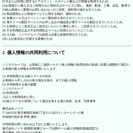
付与または利用に関するd アカウント、d ポイント数などの情報を取得するため。
(3)お客様がご購入又はご利用された商品又はサービスに関し、連絡、配達、工事、設定、修理そ
の他お客様のご要望やお問い合わせへのご回答、資料等の送付を行うため。
(4) 商品開発および新規サービスに関する検討、提供のため。
(5) 各種セール又はイベントへのご案内状を送付させていただくため。
(6) 電子メール配信サービスのお申し込みの確認及び電子メールを配信させていただくため。
(7) お客様よりご意見又はご提言をいただいた事項に対し、ご回答させていただくため。
(8) 不正利用防止及び不正利用防止ツールに利用させていただくため。
(9) その他、ノジマグループが経営上必要な各種管理を行うため。
(10) 上記各項目に付随する業務のため
2. 個人情報の共同利用について
ノジマグループは、お客様にご提供いただく個人情報の利用目的の達成に必要な範囲内で適正に
お客様の個人情報を共同利用いたします。
(1) 共同利用される個人データの項目
お客様から申し入れが有る場合を除き、全ての個人情報。
(2) 共同利用する者の範囲
ノジマグループ
(3) 利用目的
上記 1.の利用目的と同じ。
(4) 個人データの管理について責任を有する者の名称、住所、代表者等
株式会社ノジマ
〒108-6230 東京都港区港南2丁目15-3 品川インターシティC棟
代表執行役社長 野島 廣司
共同利用の問い合わせは下記にお願いいたします。
株式会社ノジマ 総務部/総務グループ法務チーム(個人情報保護相談窓口)
電話番号: 050-3116-1212(代表)