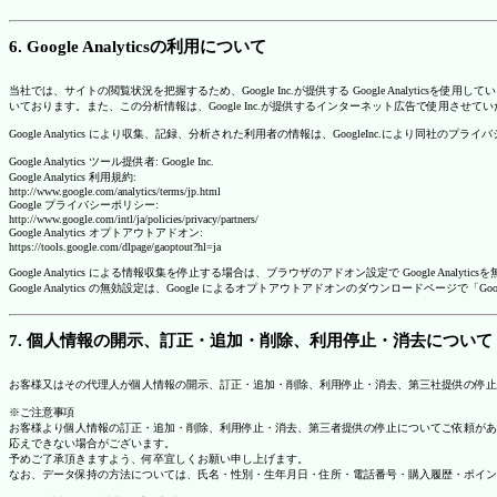
6. Google Analyticsの利用について
当社では、サイトの閲覧状況を把握するため、Google Inc.が提供する Google Analytics
いております。また、この分析情報は、Google Inc.が提供するインターネット広告で使用させて
Google Analytics により収集、記録、分析された利用者の情報は、GoogleInc.により同社
Google Analytics ツール提供者: Google Inc.
Google Analytics 利用規約:
http://www.google.com/analytics/terms/jp.html
Google プライバシーポリシー:
http://www.google.com/intl/ja/policies/privacy/partners/
Google Analytics オプトアウトアドオン:
https://tools.google.com/dlpage/gaoptout?hl=ja
Google Analytics による情報収集を停止する場合は、ブラウザのアドオン設定で Google An
Google Analytics の無効設定は、Google によるオプトアウトアドオンのダウンロードペ
7. 個人情報の開示、訂正・追加・削除、利用停止・消去について
お客様又はその代理人が個人情報の開示、訂正・追加・削除、利用停止・消去、第三社提供の停止
※ご注意事項
お客様より個人情報の訂正・追加・削除、利用停止・消去、第三者提供の停止についてご依頼があ
応えできない場合がございます。
予めご了承頂きますよう、何卒宜しくお願い申し上げます。
なお、データ保持の方法については、氏名・性別・生年月日・住所・電話番号・購入履歴・ポイン