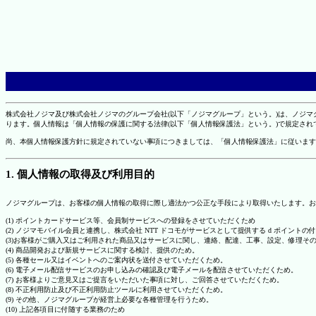
株式会社ノジマ及び株式会社ノジマのグループ会社(以下「ノジマグループ」という。)は、ノジ
ります。個人情報は「個人情報の保護に関する法律(以下「個人情報保護法」という。)で規定さ
尚、本個人情報保護方針に規定されていない事項につきましては、「個人情報保護法」に従います
1. 個人情報の取得及び利用目的
ノジマグループは、お客様の個人情報の取得に際し適法かつ公正な手段により取得いたします。お
(1) ポイントカードサービス等、会員制サービスへの登録をさせていただくため
(2) ノジマモバイル会員と連携し、株式会社 NTT ドコモがサービスとして提供する d ポイント
(3)お客様がご購入又はご利用された商品又はサービスに関し、連絡、配達、工事、設定、修理そ
(4) 商品開発および新規サービスに関する検討、提供のため。
(5) 各種セール又はイベントへのご案内状を送付させていただくため。
(6) 電子メール配信サービスのお申し込みの確認及び電子メールを配信させていただくため。
(7) お客様よりご意見又はご提言をいただいた事項に対し、ご回答させていただくため。
(8) 不正利用防止及び不正利用防止ツールに利用させていただくため。
(9) その他、ノジマグループが経営上必要な各種管理を行うため。
(10) 上記各項目に付随する業務のため