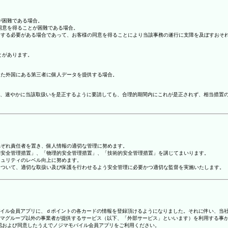
が困難である場合。
の同意を得ることが困難である場合。
協力する必要がある場合であって、お客様の同意を得ることにより当該事務の遂行に支障を及ぼすおそ
とがあります。
てた外国にある第三者に個人データを提供する場合。
、速やかに当該取扱いを是正するように要請しても、合理的期間内にこれが是正されず、相当措置
れぞれ責任者を置き、個人情報の適切な管理に努めます。
人的安全管理措置」、「物理的安全管理措置」、「技術的安全管理措置」を講じてまいります。
キュリティのレベル向上に努めます。
報について、適切な取扱い及び保護を行わせるよう安全管理に必要かつ適切な監督を実施いたします。
ジマモバイル会員アプリに、ｄポイントの各カードの情報を登録頂けるようになりました。それに伴い、当社
マグループ以外の事業者が提供するサービス（以下、「外部サービス」といいます）を利用する事
確認および同意したうえでノジマモバイル会員アプリをご利用ください。