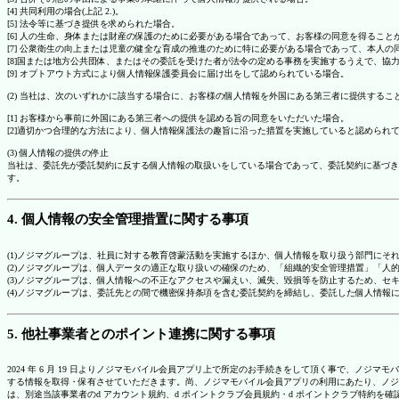
[4] 共同利用の場合(上記 2.)。
[5] 法令等に基づき提供を求められた場合。
[6] 人の生命、身体または財産の保護のために必要がある場合であって、お客様の同意を得ること
[7] 公衆衛生の向上または児童の健全な育成の推進のために特に必要がある場合であって、本人
[8]国または地方公共団体、またはその委託を受けた者が法令の定める事務を実施するうえで、
[9] オプトアウト方式により個人情報保護委員会に届け出をして認められている場合。
(2) 当社は、次のいずれかに該当する場合に、お客様の個人情報を外国にある第三者に提供するこ
[1] お客様から事前に外国にある第三者への提供を認める旨の同意をいただいた場合。
[2]適切かつ合理的な方法により、個人情報保護法の趣旨に沿った措置を実施していると認められ
(3) 個人情報の提供の停止
当社は、委託先が委託契約に反する個人情報の取扱いをしている場合であって、委託契約に基づき
す。
4. 個人情報の安全管理措置に関する事項
(1)ノジマグループは、社員に対する教育啓蒙活動を実施するほか、個人情報を取り扱う部門にそ
(2)ノジマグループは、個人データの適正な取り扱いの確保のため、「組織的安全管理措置」「
(3)ノジマグループは、個人情報への不正なアクセスや漏えい、滅失、毀損等を防止するため、セ
(4)ノジマグループは、委託先との間で機密保持条項を含む委託契約を締結し、委託した個人情
5. 他社事業者とのポイント連携に関する事項
2024 年 6 月 19 日よりノジマモバイル会員アプリ上で所定のお手続きをして頂く事で、ノ
する情報を取得・保有させていただきます。尚、ノジマモバイル会員アプリの利用にあたり、ノジ
は、別途当該事業者のd アカウント規約、d ポイントクラブ会員規約・d ポイントクラブ特約を