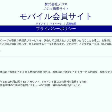
株式会社ノジマ
ノジマ携帯サイト
モバイル会員サイト
ポイント
｜
マイページ
｜
店舗検索
プライバシーポリシー
マグループが取扱う商品及びサービスを、安心してご購入およびご利用いただくことを通じ、お客様
れている個人情報に限らず、個人に関するデータを含みます。その上で、ノジマグループは、個人情
。
客様にご提供いただく個人情報の利用目的は、お客様にご満足いただくサービスの開発、提供をす
の付与または利用に関するd アカウント、d ポイント数などの情報を取得するため。
の他お客様のご要望やお問い合わせへのご回答、資料等の送付を行うため。