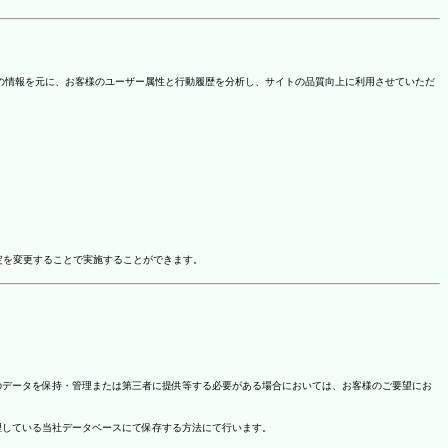
を取得しています。この情報を元に、お客様のユーザー属性と行動履歴を分析し、サイトの品質向上に利用させていただ
ドオン設定を変更することで実施することができます。
のデータを保持・管理または第三者に提供等する必要がある場合においては、お客様のご要望にお
理している当社データベースにて保存する方法にて行います。