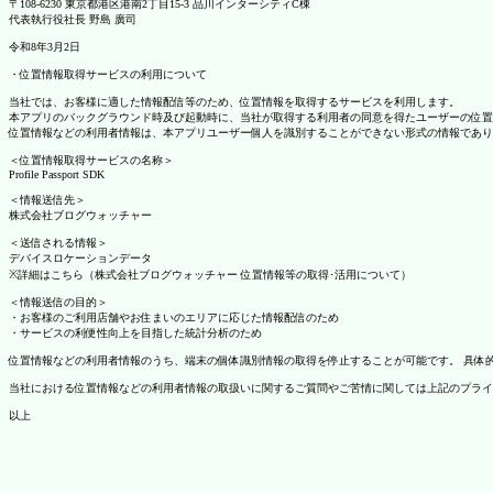
〒108-6230 東京都港区港南2丁目15-3 品川インターシティC棟
代表執行役社長 野島 廣司
令和8年3月2日
・位置情報取得サービスの利用について
当社では、お客様に適した情報配信等のため、位置情報を取得するサービスを利用します。
本アプリのバックグラウンド時及び起動時に、当社が取得する利用者の同意を得たユーザーの位置
位置情報などの利用者情報は、本アプリユーザー個人を識別することができない形式の情報であり
＜位置情報取得サービスの名称＞
Profile Passport SDK
＜情報送信先＞
株式会社ブログウォッチャー
＜送信される情報＞
デバイスロケーションデータ
※詳細はこちら（株式会社ブログウォッチャー 位置情報等の取得･活用について）
＜情報送信の目的＞
・お客様のご利用店舗やお住まいのエリアに応じた情報配信のため
・サービスの利便性向上を目指した統計分析のため
位置情報などの利用者情報のうち、端末の個体識別情報の取得を停止することが可能です。 具体的な設定
当社における位置情報などの利用者情報の取扱いに関するご質問やご苦情に関しては上記のプライ
以上