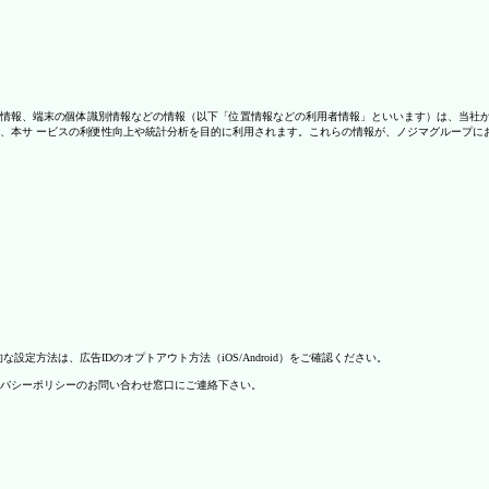
情報、端末の個体識別情報などの情報（以下「位置情報などの利用者情報」といいます）は、当社
、本サ ービスの利便性向上や統計分析を目的に利用されます。これらの情報が、ノジマグループに
方法は、広告IDのオプトアウト方法（iOS/Android）をご確認ください。
バシーポリシーのお問い合わせ窓口にご連絡下さい。