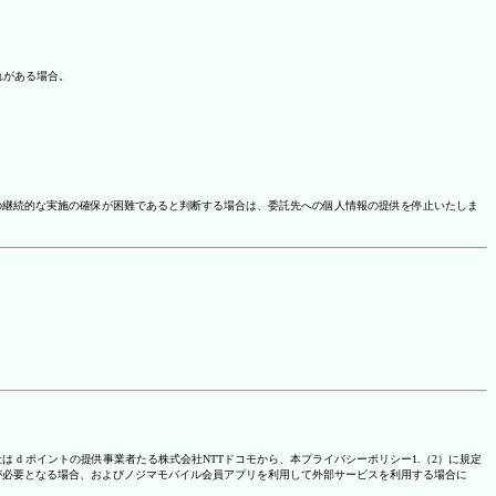
れがある場合。
の継続的な実施の確保が困難であると判断する場合は、委託先への個人情報の提供を停止いたしま
は d ポイントの提供事業者たる株式会社NTTドコモから、本プライバシーポリシー1.（2）に規定
が必要となる場合、およびノジマモバイル会員アプリを利用して外部サービスを利用する場合に