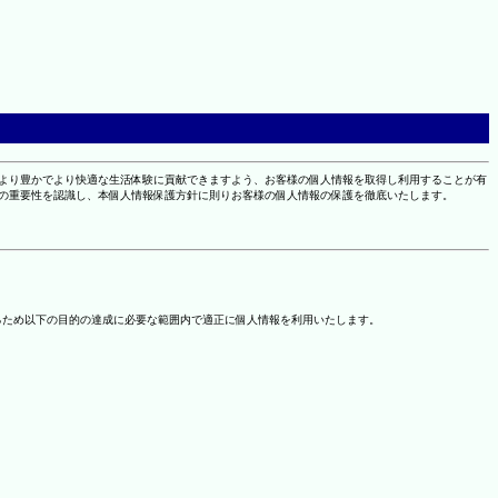
により豊かでより快適な生活体験に貢献できますよう、お客様の個人情報を取得し利用することが有
報の重要性を認識し、本個人情報保護方針に則りお客様の個人情報の保護を徹底いたします。
るため以下の目的の達成に必要な範囲内で適正に個人情報を利用いたします。