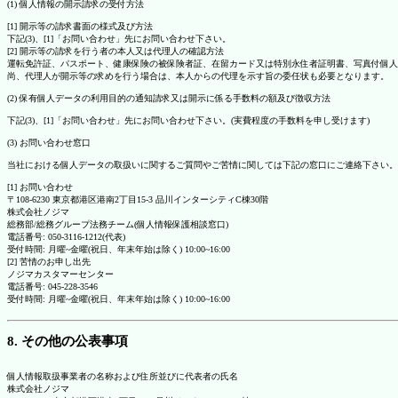
(1) 個人情報の開示請求の受付方法
[1] 開示等の請求書面の様式及び方法
下記(3)、[1]「お問い合わせ」先にお問い合わせ下さい。
[2] 開示等の請求を行う者の本人又は代理人の確認方法
運転免許証、パスポート、健康保険の被保険者証、在留カード又は特別永住者証明書、写真付個人
尚、代理人が開示等の求めを行う場合は、本人からの代理を示す旨の委任状も必要となります。
(2) 保有個人データの利用目的の通知請求又は開示に係る手数料の額及び徴収方法
下記(3)、[1]「お問い合わせ」先にお問い合わせ下さい。(実費程度の手数料を申し受けます)
(3) お問い合わせ窓口
当社における個人データの取扱いに関するご質問やご苦情に関しては下記の窓口にご連絡下さい。
[1] お問い合わせ
〒108-6230 東京都港区港南2丁目15-3 品川インターシティC棟30階
株式会社ノジマ
総務部/総務グループ法務チーム(個人情報保護相談窓口)
電話番号: 050-3116-1212(代表)
受付時間: 月曜~金曜(祝日、年末年始は除く) 10:00~16:00
[2] 苦情のお申し出先
ノジマカスタマーセンター
電話番号: 045-228-3546
受付時間: 月曜~金曜(祝日、年末年始は除く) 10:00~16:00
8. その他の公表事項
個人情報取扱事業者の名称および住所並びに代表者の氏名
株式会社ノジマ