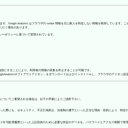
を使用しています。Google Analytics はブラウザの cookie 情報を元に個人を特定しない情報
いただく場合があります。
のプライバシーポリシーに基づいて管理されています。
alyticsを無効にすることにより、利用者の情報の収集を停止することが可能です。
ージで「GoogleAnalyticsオプトアウトアドオン」をダウンロードおよびインストールし、ブラウザのア
についてご要望される場合は、以下の手順によりご請求下さい。
った際にも、セキュリティ、不正行為防止、法規制の遵守といった正当な理由・目的により、特定
ト付与使用履歴といった上記目的のために必要な特定のデータを、パスワードとアクセス制限で管