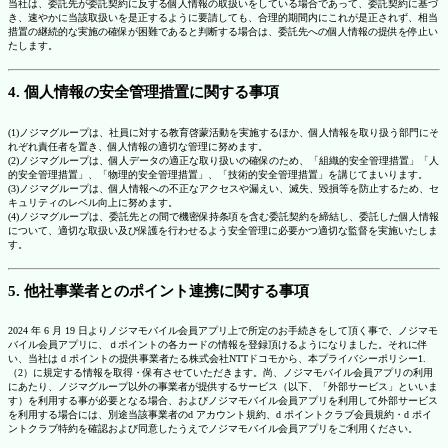
当社は、委託先が委託契約に反する個人情報の取扱いをしている場合であって、委託契約に基づ
き、速やかに当該取扱いを是正するように要請しても、合理的期間内にこれが是正されず、相当
措置の継続的な実施の確保が困難であると判断する場合は、委託先への個人情報の提供を停止い
たします。
4. 個人情報の安全管理措置に関する事項
(1)ノジマグループは、社員に対する教育啓蒙活動を実施するほか、個人情報を取り扱う部門にそ
れぞれ責任者を置き、個人情報の適切な管理に努めます。
(2)ノジマグループは、個人データの適正な取り扱いの確保のため、「組織的安全管理措置」「人
的安全管理措置」、「物理的安全管理措置」、「技術的安全管理措置」を講じてまいります。
(3)ノジマグループは、個人情報への不正なアクセスや漏えい、滅失、毀損等を防止するため、セ
キュリティのレベル向上に努めます。
(4)ノジマグループは、委託先との間で機密保持条項を含む委託契約を締結し、委託した個人情報
について、適切な取扱い及び保護を行わせるよう安全管理に必要かつ適切な監督を実施いたしま
す。
5. 他社事業者とのポイント連携に関する事項
2024 年 6 月 19 日よりノジマモバイル会員アプリ上で所定のお手続きをして頂く事で、ノジマモ
バイル会員アプリに、ｄポイントの各カードの情報を登録頂けるようになりました。それに伴
い、当社は d ポイントの提供事業者たる株式会社NTTドコモから、本プライバシーポリシー1.
（2）に規定する情報を取得・保有させていただきます。尚、ノジマモバイル会員アプリの利用
にあたり、ノジマグループ以外の事業者が提供するサービス（以下、「外部サービス」といいま
す）を利用する事が必要となる場合、およびノジマモバイル会員アプリを利用して外部サービス
を利用する場合には、別途当該事業者のd アカウント規約、d ポイントクラブ会員規約・d ポイ
ントクラブ特約を確認および同意したうえでノジマモバイル会員アプリをご利用ください。