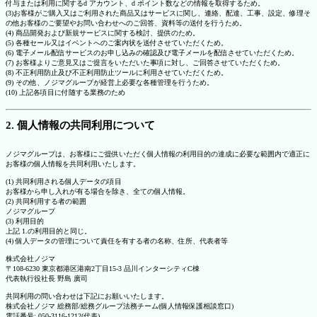
付与または利用に関するd アカウント、d ポイント数などの情報を取得するため。
(3)お客様がご購入又はご利用された商品又はサービスに関し、連絡、配達、工事、設定、修理そ
の他お客様のご要望やお問い合わせへのご回答、資料等の送付を行うため。
(4) 商品開発および新規サービスに関する検討、提供のため。
(5) 各種セール又はイベントへのご案内状を送付させていただくため。
(6) 電子メール配信サービスのお申し込みの確認及び電子メールを配信させていただくため。
(7) お客様よりご意見又はご提言をいただいた事項に対し、ご回答させていただくため。
(8) 不正利用防止及び不正利用防止ツールに利用させていただくため。
(9) その他、ノジマグループが経営上必要な各種管理を行うため。
(10) 上記各項目に付随する業務のため
2. 個人情報の共同利用について
ノジマグループは、お客様にご提供いただく個人情報の利用目的の達成に必要な範囲内で適正に
お客様の個人情報を共同利用いたします。
(1) 共同利用される個人データの項目
お客様から申し入れが有る場合を除き、全ての個人情報。
(2) 共同利用する者の範囲
ノジマグループ
(3) 利用目的
上記 1.の利用目的と同じ。
(4) 個人データの管理について責任を有する者の名称、住所、代表者等
株式会社ノジマ
〒108-6230 東京都港区港南2丁目15-3 品川インターシティC棟
代表執行役社長 野島 廣司
共同利用の問い合わせは下記にお願いいたします。
株式会社ノジマ 総務部/総務グループ法務チーム(個人情報保護相談窓口)
電話番号: 050-3116-1212(代表)