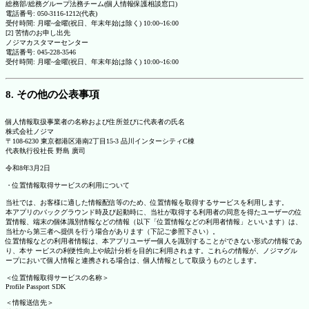
総務部/総務グループ法務チーム(個人情報保護相談窓口)
電話番号: 050-3116-1212(代表)
受付時間: 月曜~金曜(祝日、年末年始は除く) 10:00~16:00
[2] 苦情のお申し出先
ノジマカスタマーセンター
電話番号: 045-228-3546
受付時間: 月曜~金曜(祝日、年末年始は除く) 10:00~16:00
8. その他の公表事項
個人情報取扱事業者の名称および住所並びに代表者の氏名
株式会社ノジマ
〒108-6230 東京都港区港南2丁目15-3 品川インターシティC棟
代表執行役社長 野島 廣司
令和8年3月2日
・位置情報取得サービスの利用について
当社では、お客様に適した情報配信等のため、位置情報を取得するサービスを利用します。
本アプリのバックグラウンド時及び起動時に、当社が取得する利用者の同意を得たユーザーの位
置情報、端末の個体識別情報などの情報（以下「位置情報などの利用者情報」といいます）は、
当社から第三者へ提供を行う場合があります（下記ご参照下さい）。
位置情報などの利用者情報は、本アプリユーザー個人を識別することができない形式の情報であ
り、本サ ービスの利便性向上や統計分析を目的に利用されます。これらの情報が、ノジマグル
ープにおいて個人情報と連携される場合は、個人情報として取扱うものとします。
＜位置情報取得サービスの名称＞
Profile Passport SDK
＜情報送信先＞