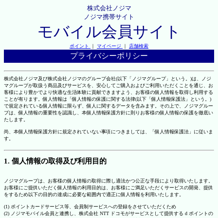
株式会社ノジマ
ノジマ携帯サイト
モバイル会員サイト
ポイント
｜
マイページ
｜
店舗検索
プライバシーポリシー
株式会社ノジマ及び株式会社ノジマのグループ会社(以下「ノジマグループ」という。)は、ノジ
マグループが取扱う商品及びサービスを、安心してご購入およびご利用いただくことを通じ、お
客様により豊かでより快適な生活体験に貢献できますよう、お客様の個人情報を取得し利用する
ことが有ります。個人情報は「個人情報の保護に関する法律(以下「個人情報保護法」という。)
で規定されている個人情報に限らず、個人に関するデータを含みます。その上で、ノジマグルー
プは、個人情報の重要性を認識し、本個人情報保護方針に則りお客様の個人情報の保護を徹底い
たします。
尚、本個人情報保護方針に規定されていない事項につきましては、「個人情報保護法」に従いま
す。
1. 個人情報の取得及び利用目的
ノジマグループは、お客様の個人情報の取得に際し適法かつ公正な手段により取得いたします。
お客様にご提供いただく個人情報の利用目的は、お客様にご満足いただくサービスの開発、提供
をするため以下の目的の達成に必要な範囲内で適正に個人情報を利用いたします。
(1) ポイントカードサービス等、会員制サービスへの登録をさせていただくため
(2) ノジマモバイル会員と連携し、株式会社 NTT ドコモがサービスとして提供する d ポイントの