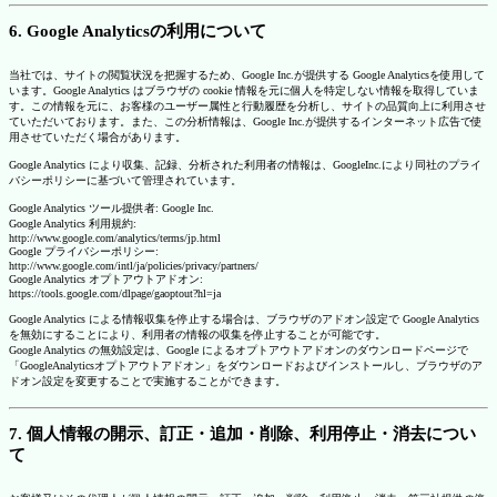
6. Google Analyticsの利用について
当社では、サイトの閲覧状況を把握するため、Google Inc.が提供する Google Analyticsを使用して
います。Google Analytics はブラウザの cookie 情報を元に個人を特定しない情報を取得していま
す。この情報を元に、お客様のユーザー属性と行動履歴を分析し、サイトの品質向上に利用させ
ていただいております。また、この分析情報は、Google Inc.が提供するインターネット広告で使
用させていただく場合があります。
Google Analytics により収集、記録、分析された利用者の情報は、GoogleInc.により同社のプライ
バシーポリシーに基づいて管理されています。
Google Analytics ツール提供者: Google Inc.
Google Analytics 利用規約:
http://www.google.com/analytics/terms/jp.html
Google プライバシーポリシー:
http://www.google.com/intl/ja/policies/privacy/partners/
Google Analytics オプトアウトアドオン:
https://tools.google.com/dlpage/gaoptout?hl=ja
Google Analytics による情報収集を停止する場合は、ブラウザのアドオン設定で Google Analytics
を無効にすることにより、利用者の情報の収集を停止することが可能です。
Google Analytics の無効設定は、Google によるオプトアウトアドオンのダウンロードページで
「GoogleAnalyticsオプトアウトアドオン」をダウンロードおよびインストールし、ブラウザのア
ドオン設定を変更することで実施することができます。
7. 個人情報の開示、訂正・追加・削除、利用停止・消去につい
て