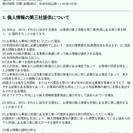
受付時間: 月曜~金曜(祝日、年末年始は除く) 10:00~16:00
3. 個人情報の第三社提供について
(1) 当社は、次のいずれかに該当する場合、お客様の個人情報を第三者(外国にある第三者を除
く。)に提供することがあります。
[1] お客様から事前に同意をいただいた場合。
[2] 利用目的の達成に必要な範囲内でにおいて、当社の業務委託先(再委託先を含みます。)に当該
個人情報を提供する場合。
[3] 合併その他の事由による事業の承継に伴って個人情報が提供される場合。
[4] 共同利用の場合(上記 2.)。
[5] 法令等に基づき提供を求められた場合。
[6] 人の生命、身体または財産の保護のために必要がある場合であって、お客様の同意を得るこ
とが困難である場合。
[7] 公衆衛生の向上または児童の健全な育成の推進のために特に必要がある場合であって、本人
の同意を得ることが困難である場合。
[8]国または地方公共団体、またはその委託を受けた者が法令の定める事務を実施するうえで、協
力する必要がある場合であって、お客様の同意を得ることにより当該事務の遂行に支障を及ぼす
おそれがある場合。
[9] オプトアウト方式により個人情報保護委員会に届け出をして認められている場合。
(2) 当社は、次のいずれかに該当する場合に、お客様の個人情報を外国にある第三者に提供する
ことがあります。
[1] お客様から事前に外国にある第三者への提供を認める旨の同意をいただいた場合。
[2]適切かつ合理的な方法により、個人情報保護法の趣旨に沿った措置を実施していると認められ
てた外国にある第三者に個人データを提供する場合。
(3) 個人情報の提供の停止