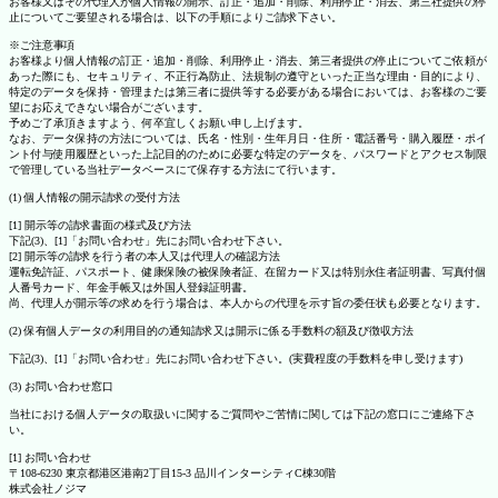
お客様又はその代理人が個人情報の開示、訂正・追加・削除、利用停止・消去、第三社提供の停
止についてご要望される場合は、以下の手順によりご請求下さい。
※ご注意事項
お客様より個人情報の訂正・追加・削除、利用停止・消去、第三者提供の停止についてご依頼が
あった際にも、セキュリティ、不正行為防止、法規制の遵守といった正当な理由・目的により、
特定のデータを保持・管理または第三者に提供等する必要がある場合においては、お客様のご要
望にお応えできない場合がございます。
予めご了承頂きますよう、何卒宜しくお願い申し上げます。
なお、データ保持の方法については、氏名・性別・生年月日・住所・電話番号・購入履歴・ポイ
ント付与使用履歴といった上記目的のために必要な特定のデータを、パスワードとアクセス制限
で管理している当社データベースにて保存する方法にて行います。
(1) 個人情報の開示請求の受付方法
[1] 開示等の請求書面の様式及び方法
下記(3)、[1]「お問い合わせ」先にお問い合わせ下さい。
[2] 開示等の請求を行う者の本人又は代理人の確認方法
運転免許証、パスポート、健康保険の被保険者証、在留カード又は特別永住者証明書、写真付個
人番号カード、年金手帳又は外国人登録証明書。
尚、代理人が開示等の求めを行う場合は、本人からの代理を示す旨の委任状も必要となります。
(2) 保有個人データの利用目的の通知請求又は開示に係る手数料の額及び徴収方法
下記(3)、[1]「お問い合わせ」先にお問い合わせ下さい。(実費程度の手数料を申し受けます)
(3) お問い合わせ窓口
当社における個人データの取扱いに関するご質問やご苦情に関しては下記の窓口にご連絡下さ
い。
[1] お問い合わせ
〒108-6230 東京都港区港南2丁目15-3 品川インターシティC棟30階
株式会社ノジマ