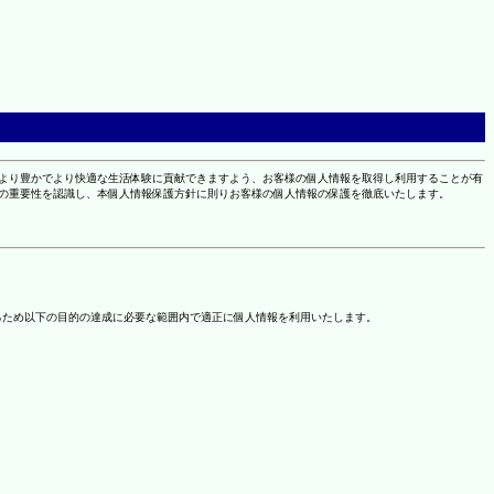
により豊かでより快適な生活体験に貢献できますよう、お客様の個人情報を取得し利用することが有
報の重要性を認識し、本個人情報保護方針に則りお客様の個人情報の保護を徹底いたします。
るため以下の目的の達成に必要な範囲内で適正に個人情報を利用いたします。