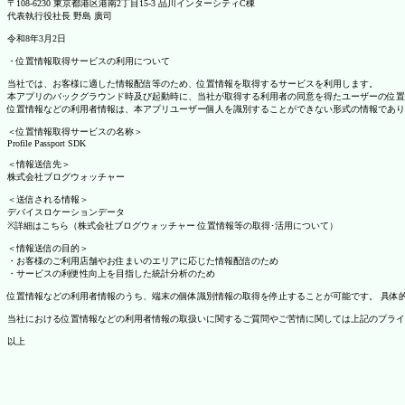
〒108-6230 東京都港区港南2丁目15-3 品川インターシティC棟
代表執行役社長 野島 廣司
令和8年3月2日
・位置情報取得サービスの利用について
当社では、お客様に適した情報配信等のため、位置情報を取得するサービスを利用します。
本アプリのバックグラウンド時及び起動時に、当社が取得する利用者の同意を得たユーザーの位置
位置情報などの利用者情報は、本アプリユーザー個人を識別することができない形式の情報であり
＜位置情報取得サービスの名称＞
Profile Passport SDK
＜情報送信先＞
株式会社ブログウォッチャー
＜送信される情報＞
デバイスロケーションデータ
※詳細はこちら（株式会社ブログウォッチャー 位置情報等の取得･活用について）
＜情報送信の目的＞
・お客様のご利用店舗やお住まいのエリアに応じた情報配信のため
・サービスの利便性向上を目指した統計分析のため
位置情報などの利用者情報のうち、端末の個体識別情報の取得を停止することが可能です。 具体的な設定
当社における位置情報などの利用者情報の取扱いに関するご質問やご苦情に関しては上記のプライ
以上