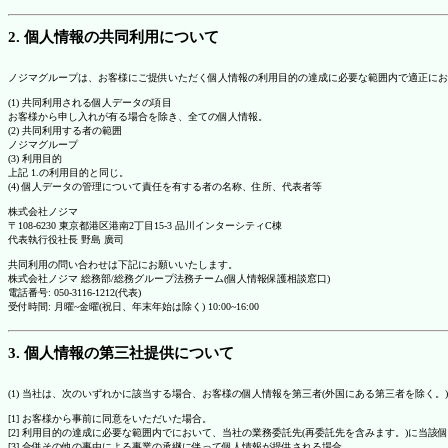
2. 個人情報の共同利用について
ノジマグループは、お客様にご提供いただく個人情報の利用目的の達成に必要な範囲内で適正にお
(1) 共同利用される個人データの項目
お客様から申し入れが有る場合を除き、全ての個人情報。
(2) 共同利用する者の範囲
ノジマグループ
(3) 利用目的
上記 1.の利用目的と同じ。
(4) 個人データの管理について責任を有する者の名称、住所、代表者等
株式会社ノジマ
〒108-6230 東京都港区港南2丁目15-3 品川インターシティC棟
代表執行役社長 野島 廣司
共同利用の問い合わせは下記にお願いいたします。
株式会社ノジマ 総務部/総務グループ法務チーム(個人情報保護相談窓口)
電話番号: 050-3116-1212(代表)
受付時間: 月曜~金曜(祝日、年末年始は除く) 10:00~16:00
3. 個人情報の第三社提供について
(1) 当社は、次のいずれかに該当する場合、お客様の個人情報を第三者(外国にある第三者を除く。
[1] お客様から事前に同意をいただいた場合。
[2] 利用目的の達成に必要な範囲内でにおいて、当社の業務委託先(再委託先を含みます。)に当該
[3] 合併その他の事由による事業の承継に伴って個人情報が提供される場合。