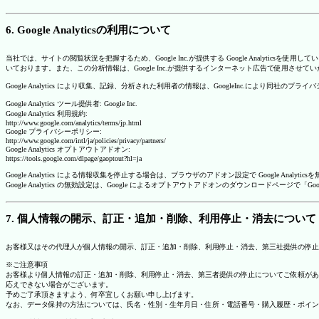
6. Google Analyticsの利用について
当社では、サイトの閲覧状況を把握するため、Google Inc.が提供する Google Analytics
いております。また、この分析情報は、Google Inc.が提供するインターネット広告で使用させて
Google Analytics により収集、記録、分析された利用者の情報は、GoogleInc.により同社
Google Analytics ツール提供者: Google Inc.
Google Analytics 利用規約:
http://www.google.com/analytics/terms/jp.html
Google プライバシーポリシー:
http://www.google.com/intl/ja/policies/privacy/partners/
Google Analytics オプトアウトアドオン:
https://tools.google.com/dlpage/gaoptout?hl=ja
Google Analytics による情報収集を停止する場合は、ブラウザのアドオン設定で Google An
Google Analytics の無効設定は、Google によるオプトアウトアドオンのダウンロードペ
7. 個人情報の開示、訂正・追加・削除、利用停止・消去について
お客様又はその代理人が個人情報の開示、訂正・追加・削除、利用停止・消去、第三社提供の停止
※ご注意事項
お客様より個人情報の訂正・追加・削除、利用停止・消去、第三者提供の停止についてご依頼があ
応えできない場合がございます。
予めご了承頂きますよう、何卒宜しくお願い申し上げます。
なお、データ保持の方法については、氏名・性別・生年月日・住所・電話番号・購入履歴・ポイン