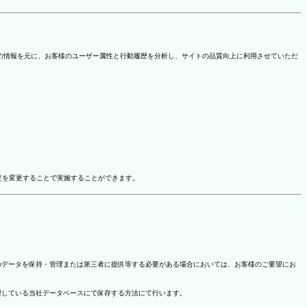
を取得しています。この情報を元に、お客様のユーザー属性と行動履歴を分析し、サイトの品質向上に利用させていただ
ドオン設定を変更することで実施することができます。
のデータを保持・管理または第三者に提供等する必要がある場合においては、お客様のご要望にお
理している当社データベースにて保存する方法にて行います。