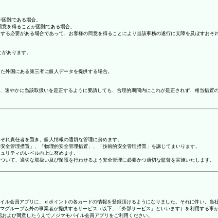
が困難である場合。
の同意を得ることが困難である場合。
協力する必要がある場合であって、お客様の同意を得ることにより当該事務の遂行に支障を及ぼすおそ
とがあります。
てた外国にある第三者に個人データを提供する場合。
、速やかに当該取扱いを是正するように要請しても、合理的期間内にこれが是正されず、相当措置
れぞれ責任者を置き、個人情報の適切な管理に努めます。
人的安全管理措置」、「物理的安全管理措置」、「技術的安全管理措置」を講じてまいります。
キュリティのレベル向上に努めます。
報について、適切な取扱い及び保護を行わせるよう安全管理に必要かつ適切な監督を実施いたします。
ジマモバイル会員アプリに、ｄポイントの各カードの情報を登録頂けるようになりました。それに伴い、当社
マグループ以外の事業者が提供するサービス（以下、「外部サービス」といいます）を利用する事
確認および同意したうえでノジマモバイル会員アプリをご利用ください。