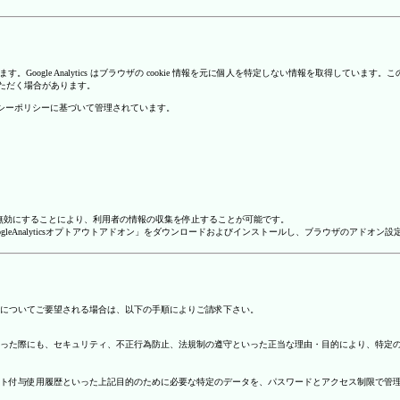
を使用しています。Google Analytics はブラウザの cookie 情報を元に個人を特定しない情報
いただく場合があります。
のプライバシーポリシーに基づいて管理されています。
alyticsを無効にすることにより、利用者の情報の収集を停止することが可能です。
ージで「GoogleAnalyticsオプトアウトアドオン」をダウンロードおよびインストールし、ブラウザのア
についてご要望される場合は、以下の手順によりご請求下さい。
った際にも、セキュリティ、不正行為防止、法規制の遵守といった正当な理由・目的により、特定
ト付与使用履歴といった上記目的のために必要な特定のデータを、パスワードとアクセス制限で管