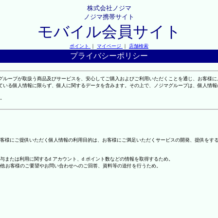
株式会社ノジマ
ノジマ携帯サイト
モバイル会員サイト
ポイント
｜
マイページ
｜
店舗検索
プライバシーポリシー
マグループが取扱う商品及びサービスを、安心してご購入およびご利用いただくことを通じ、お客様
れている個人情報に限らず、個人に関するデータを含みます。その上で、ノジマグループは、個人情
。
客様にご提供いただく個人情報の利用目的は、お客様にご満足いただくサービスの開発、提供をす
の付与または利用に関するd アカウント、d ポイント数などの情報を取得するため。
の他お客様のご要望やお問い合わせへのご回答、資料等の送付を行うため。