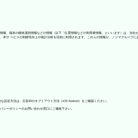
情報、端末の個体識別情報などの情報（以下「位置情報などの利用者情報」といいます）は、当社
、本サ ービスの利便性向上や統計分析を目的に利用されます。これらの情報が、ノジマグループに
方法は、広告IDのオプトアウト方法（iOS/Android）をご確認ください。
バシーポリシーのお問い合わせ窓口にご連絡下さい。