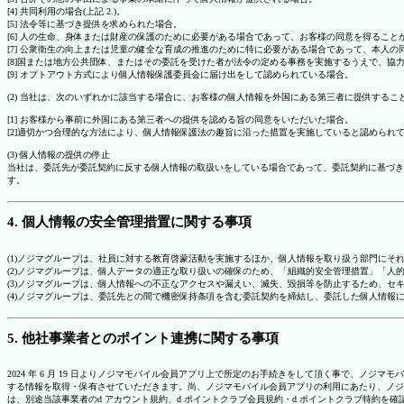
[4] 共同利用の場合(上記 2.)。
[5] 法令等に基づき提供を求められた場合。
[6] 人の生命、身体または財産の保護のために必要がある場合であって、お客様の同意を得ること
[7] 公衆衛生の向上または児童の健全な育成の推進のために特に必要がある場合であって、本人
[8]国または地方公共団体、またはその委託を受けた者が法令の定める事務を実施するうえで、
[9] オプトアウト方式により個人情報保護委員会に届け出をして認められている場合。
(2) 当社は、次のいずれかに該当する場合に、お客様の個人情報を外国にある第三者に提供するこ
[1] お客様から事前に外国にある第三者への提供を認める旨の同意をいただいた場合。
[2]適切かつ合理的な方法により、個人情報保護法の趣旨に沿った措置を実施していると認められ
(3) 個人情報の提供の停止
当社は、委託先が委託契約に反する個人情報の取扱いをしている場合であって、委託契約に基づき
す。
4. 個人情報の安全管理措置に関する事項
(1)ノジマグループは、社員に対する教育啓蒙活動を実施するほか、個人情報を取り扱う部門にそ
(2)ノジマグループは、個人データの適正な取り扱いの確保のため、「組織的安全管理措置」「
(3)ノジマグループは、個人情報への不正なアクセスや漏えい、滅失、毀損等を防止するため、セ
(4)ノジマグループは、委託先との間で機密保持条項を含む委託契約を締結し、委託した個人情
5. 他社事業者とのポイント連携に関する事項
2024 年 6 月 19 日よりノジマモバイル会員アプリ上で所定のお手続きをして頂く事で、ノ
する情報を取得・保有させていただきます。尚、ノジマモバイル会員アプリの利用にあたり、ノジ
は、別途当該事業者のd アカウント規約、d ポイントクラブ会員規約・d ポイントクラブ特約を