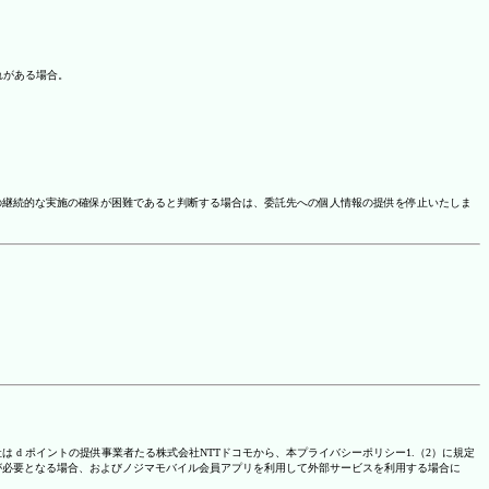
れがある場合。
の継続的な実施の確保が困難であると判断する場合は、委託先への個人情報の提供を停止いたしま
は d ポイントの提供事業者たる株式会社NTTドコモから、本プライバシーポリシー1.（2）に規定
が必要となる場合、およびノジマモバイル会員アプリを利用して外部サービスを利用する場合に