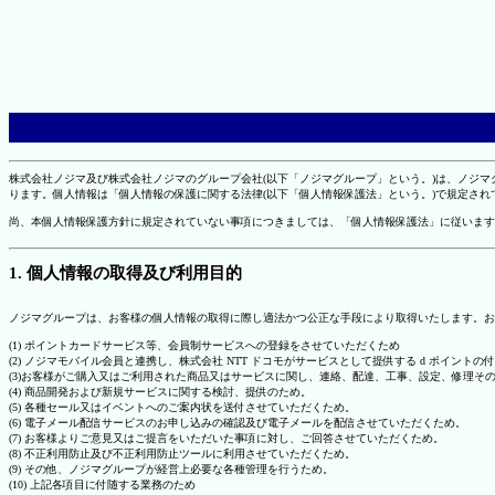
株式会社ノジマ及び株式会社ノジマのグループ会社(以下「ノジマグループ」という。)は、ノジ
ります。個人情報は「個人情報の保護に関する法律(以下「個人情報保護法」という。)で規定さ
尚、本個人情報保護方針に規定されていない事項につきましては、「個人情報保護法」に従います
1. 個人情報の取得及び利用目的
ノジマグループは、お客様の個人情報の取得に際し適法かつ公正な手段により取得いたします。お
(1) ポイントカードサービス等、会員制サービスへの登録をさせていただくため
(2) ノジマモバイル会員と連携し、株式会社 NTT ドコモがサービスとして提供する d ポイント
(3)お客様がご購入又はご利用された商品又はサービスに関し、連絡、配達、工事、設定、修理そ
(4) 商品開発および新規サービスに関する検討、提供のため。
(5) 各種セール又はイベントへのご案内状を送付させていただくため。
(6) 電子メール配信サービスのお申し込みの確認及び電子メールを配信させていただくため。
(7) お客様よりご意見又はご提言をいただいた事項に対し、ご回答させていただくため。
(8) 不正利用防止及び不正利用防止ツールに利用させていただくため。
(9) その他、ノジマグループが経営上必要な各種管理を行うため。
(10) 上記各項目に付随する業務のため