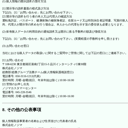
(1) 個人情報の開示請求の受付方法
[1] 開示等の請求書面の様式及び方法
下記(3)、[1]「お問い合わせ」先にお問い合わせ下さい。
[2] 開示等の請求を行う者の本人又は代理人の確認方法
運転免許証、パスポート、健康保険の被保険者証、在留カード又は特別永住者証明書、写真付個人
尚、代理人が開示等の求めを行う場合は、本人からの代理を示す旨の委任状も必要となります。
(2) 保有個人データの利用目的の通知請求又は開示に係る手数料の額及び徴収方法
下記(3)、[1]「お問い合わせ」先にお問い合わせ下さい。(実費程度の手数料を申し受けます)
(3) お問い合わせ窓口
当社における個人データの取扱いに関するご質問やご苦情に関しては下記の窓口にご連絡下さい。
[1] お問い合わせ
〒108-6230 東京都港区港南2丁目15-3 品川インターシティC棟30階
株式会社ノジマ
総務部/総務グループ法務チーム(個人情報保護相談窓口)
電話番号: 050-3116-1212(代表)
受付時間: 月曜~金曜(祝日、年末年始は除く) 10:00~16:00
[2] 苦情のお申し出先
ノジマカスタマーセンター
電話番号: 045-228-3546
受付時間: 月曜~金曜(祝日、年末年始は除く) 10:00~16:00
8. その他の公表事項
個人情報取扱事業者の名称および住所並びに代表者の氏名
株式会社ノジマ