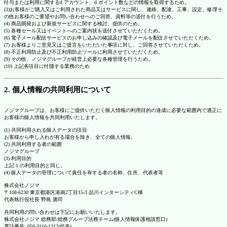
付与または利用に関するd アカウント、d ポイント数などの情報を取得するため。
(3)お客様がご購入又はご利用された商品又はサービスに関し、連絡、配達、工事、設定、修理そ
の他お客様のご要望やお問い合わせへのご回答、資料等の送付を行うため。
(4) 商品開発および新規サービスに関する検討、提供のため。
(5) 各種セール又はイベントへのご案内状を送付させていただくため。
(6) 電子メール配信サービスのお申し込みの確認及び電子メールを配信させていただくため。
(7) お客様よりご意見又はご提言をいただいた事項に対し、ご回答させていただくため。
(8) 不正利用防止及び不正利用防止ツールに利用させていただくため。
(9) その他、ノジマグループが経営上必要な各種管理を行うため。
(10) 上記各項目に付随する業務のため
2. 個人情報の共同利用について
ノジマグループは、お客様にご提供いただく個人情報の利用目的の達成に必要な範囲内で適正に
お客様の個人情報を共同利用いたします。
(1) 共同利用される個人データの項目
お客様から申し入れが有る場合を除き、全ての個人情報。
(2) 共同利用する者の範囲
ノジマグループ
(3) 利用目的
上記 1.の利用目的と同じ。
(4) 個人データの管理について責任を有する者の名称、住所、代表者等
株式会社ノジマ
〒108-6230 東京都港区港南2丁目15-3 品川インターシティC棟
代表執行役社長 野島 廣司
共同利用の問い合わせは下記にお願いいたします。
株式会社ノジマ 総務部/総務グループ法務チーム(個人情報保護相談窓口)
電話番号: 050-3116-1212(代表)