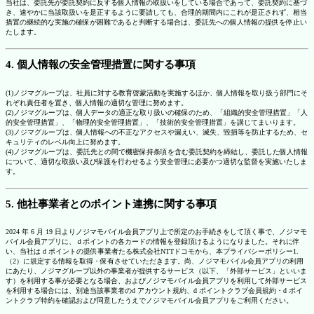
当社は、委託先が委託契約に反する個人情報の取扱いをしている場合であって、委託契約に基づ
き、速やかに当該取扱いを是正するように要請しても、合理的期間内にこれが是正されず、相当
措置の継続的な実施の確保が困難であると判断する場合は、委託先への個人情報の提供を停止い
たします。
4. 個人情報の安全管理措置に関する事項
(1)ノジマグループは、社員に対する教育啓蒙活動を実施するほか、個人情報を取り扱う部門にそ
れぞれ責任者を置き、個人情報の適切な管理に努めます。
(2)ノジマグループは、個人データの適正な取り扱いの確保のため、「組織的安全管理措置」「人
的安全管理措置」、「物理的安全管理措置」、「技術的安全管理措置」を講じてまいります。
(3)ノジマグループは、個人情報への不正なアクセスや漏えい、滅失、毀損等を防止するため、セ
キュリティのレベル向上に努めます。
(4)ノジマグループは、委託先との間で機密保持条項を含む委託契約を締結し、委託した個人情報
について、適切な取扱い及び保護を行わせるよう安全管理に必要かつ適切な監督を実施いたしま
す。
5. 他社事業者とのポイント連携に関する事項
2024 年 6 月 19 日よりノジマモバイル会員アプリ上で所定のお手続きをして頂く事で、ノジマモ
バイル会員アプリに、ｄポイントの各カードの情報を登録頂けるようになりました。それに伴
い、当社は d ポイントの提供事業者たる株式会社NTTドコモから、本プライバシーポリシー1.
（2）に規定する情報を取得・保有させていただきます。尚、ノジマモバイル会員アプリの利用
にあたり、ノジマグループ以外の事業者が提供するサービス（以下、「外部サービス」といいま
す）を利用する事が必要となる場合、およびノジマモバイル会員アプリを利用して外部サービス
を利用する場合には、別途当該事業者のd アカウント規約、d ポイントクラブ会員規約・d ポイ
ントクラブ特約を確認および同意したうえでノジマモバイル会員アプリをご利用ください。