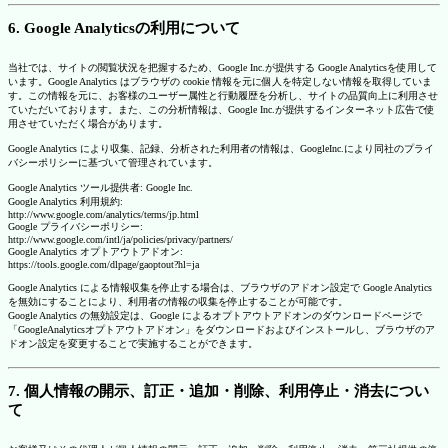
6. Google Analyticsの利用について
当社では、サイトの閲覧状況を把握するため、Google Inc.が提供する Google Analyticsを使用して
います。Google Analytics はブラウザの cookie 情報を元に個人を特定しない情報を取得していま
す。この情報を元に、お客様のユーザー属性と行動履歴を分析し、サイトの品質向上に利用させ
ていただいております。また、この分析情報は、Google Inc.が提供するインターネット広告で使
用させていただく場合があります。
Google Analytics により収集、記録、分析された利用者の情報は、GoogleInc.により同社のプライ
バシーポリシーに基づいて管理されています。
Google Analytics ツール提供者: Google Inc.
Google Analytics 利用規約:
http://www.google.com/analytics/terms/jp.html
Google プライバシーポリシー:
http://www.google.com/intl/ja/policies/privacy/partners/
Google Analytics オプトアウトアドオン:
https://tools.google.com/dlpage/gaoptout?hl=ja
Google Analytics による情報収集を停止する場合は、ブラウザのアドオン設定で Google Analytics
を無効にすることにより、利用者の情報の収集を停止することが可能です。
Google Analytics の無効設定は、Google によるオプトアウトアドオンのダウンロードページで
「GoogleAnalyticsオプトアウトアドオン」をダウンロードおよびインストールし、ブラウザのア
ドオン設定を変更することで実施することができます。
7. 個人情報の開示、訂正・追加・削除、利用停止・消去につい
て