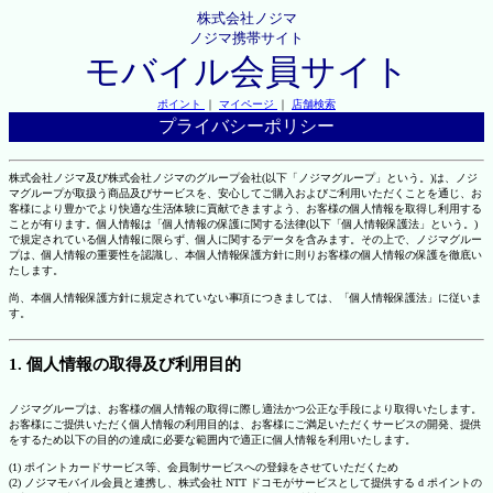
株式会社ノジマ
ノジマ携帯サイト
モバイル会員サイト
ポイント
｜
マイページ
｜
店舗検索
プライバシーポリシー
株式会社ノジマ及び株式会社ノジマのグループ会社(以下「ノジマグループ」という。)は、ノジ
マグループが取扱う商品及びサービスを、安心してご購入およびご利用いただくことを通じ、お
客様により豊かでより快適な生活体験に貢献できますよう、お客様の個人情報を取得し利用する
ことが有ります。個人情報は「個人情報の保護に関する法律(以下「個人情報保護法」という。)
で規定されている個人情報に限らず、個人に関するデータを含みます。その上で、ノジマグルー
プは、個人情報の重要性を認識し、本個人情報保護方針に則りお客様の個人情報の保護を徹底い
たします。
尚、本個人情報保護方針に規定されていない事項につきましては、「個人情報保護法」に従いま
す。
1. 個人情報の取得及び利用目的
ノジマグループは、お客様の個人情報の取得に際し適法かつ公正な手段により取得いたします。
お客様にご提供いただく個人情報の利用目的は、お客様にご満足いただくサービスの開発、提供
をするため以下の目的の達成に必要な範囲内で適正に個人情報を利用いたします。
(1) ポイントカードサービス等、会員制サービスへの登録をさせていただくため
(2) ノジマモバイル会員と連携し、株式会社 NTT ドコモがサービスとして提供する d ポイントの