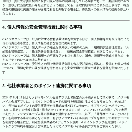
当社は、委託先が委託契約に反する個人情報の取扱いをしている場合であって、委託契約に基づ
き、速やかに当該取扱いを是正するように要請しても、合理的期間内にこれが是正されず、相当
措置の継続的な実施の確保が困難であると判断する場合は、委託先への個人情報の提供を停止い
たします。
4. 個人情報の安全管理措置に関する事項
(1)ノジマグループは、社員に対する教育啓蒙活動を実施するほか、個人情報を取り扱う部門にそ
れぞれ責任者を置き、個人情報の適切な管理に努めます。
(2)ノジマグループは、個人データの適正な取り扱いの確保のため、「組織的安全管理措置」「人
的安全管理措置」、「物理的安全管理措置」、「技術的安全管理措置」を講じてまいります。
(3)ノジマグループは、個人情報への不正なアクセスや漏えい、滅失、毀損等を防止するため、セ
キュリティのレベル向上に努めます。
(4)ノジマグループは、委託先との間で機密保持条項を含む委託契約を締結し、委託した個人情報
について、適切な取扱い及び保護を行わせるよう安全管理に必要かつ適切な監督を実施いたしま
す。
5. 他社事業者とのポイント連携に関する事項
2024 年 6 月 19 日よりノジマモバイル会員アプリ上で所定のお手続きをして頂く事で、ノジマモ
バイル会員アプリに、ｄポイントの各カードの情報を登録頂けるようになりました。それに伴
い、当社は d ポイントの提供事業者たる株式会社NTTドコモから、本プライバシーポリシー1.
（2）に規定する情報を取得・保有させていただきます。尚、ノジマモバイル会員アプリの利用
にあたり、ノジマグループ以外の事業者が提供するサービス（以下、「外部サービス」といいま
す）を利用する事が必要となる場合、およびノジマモバイル会員アプリを利用して外部サービス
を利用する場合には、別途当該事業者のd アカウント規約、d ポイントクラブ会員規約・d ポイ
ントクラブ特約を確認および同意したうえでノジマモバイル会員アプリをご利用ください。