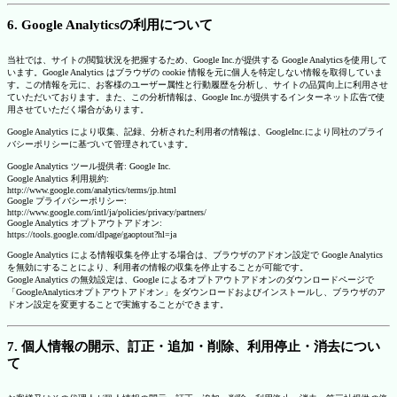
6. Google Analyticsの利用について
当社では、サイトの閲覧状況を把握するため、Google Inc.が提供する Google Analyticsを使用して
います。Google Analytics はブラウザの cookie 情報を元に個人を特定しない情報を取得していま
す。この情報を元に、お客様のユーザー属性と行動履歴を分析し、サイトの品質向上に利用させ
ていただいております。また、この分析情報は、Google Inc.が提供するインターネット広告で使
用させていただく場合があります。
Google Analytics により収集、記録、分析された利用者の情報は、GoogleInc.により同社のプライ
バシーポリシーに基づいて管理されています。
Google Analytics ツール提供者: Google Inc.
Google Analytics 利用規約:
http://www.google.com/analytics/terms/jp.html
Google プライバシーポリシー:
http://www.google.com/intl/ja/policies/privacy/partners/
Google Analytics オプトアウトアドオン:
https://tools.google.com/dlpage/gaoptout?hl=ja
Google Analytics による情報収集を停止する場合は、ブラウザのアドオン設定で Google Analytics
を無効にすることにより、利用者の情報の収集を停止することが可能です。
Google Analytics の無効設定は、Google によるオプトアウトアドオンのダウンロードページで
「GoogleAnalyticsオプトアウトアドオン」をダウンロードおよびインストールし、ブラウザのア
ドオン設定を変更することで実施することができます。
7. 個人情報の開示、訂正・追加・削除、利用停止・消去につい
て