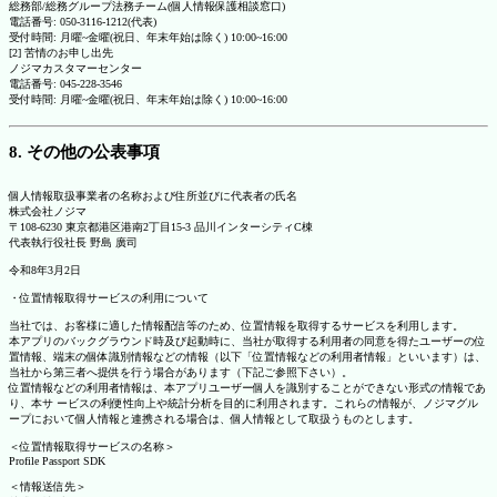
総務部/総務グループ法務チーム(個人情報保護相談窓口)
電話番号: 050-3116-1212(代表)
受付時間: 月曜~金曜(祝日、年末年始は除く) 10:00~16:00
[2] 苦情のお申し出先
ノジマカスタマーセンター
電話番号: 045-228-3546
受付時間: 月曜~金曜(祝日、年末年始は除く) 10:00~16:00
8. その他の公表事項
個人情報取扱事業者の名称および住所並びに代表者の氏名
株式会社ノジマ
〒108-6230 東京都港区港南2丁目15-3 品川インターシティC棟
代表執行役社長 野島 廣司
令和8年3月2日
・位置情報取得サービスの利用について
当社では、お客様に適した情報配信等のため、位置情報を取得するサービスを利用します。
本アプリのバックグラウンド時及び起動時に、当社が取得する利用者の同意を得たユーザーの位
置情報、端末の個体識別情報などの情報（以下「位置情報などの利用者情報」といいます）は、
当社から第三者へ提供を行う場合があります（下記ご参照下さい）。
位置情報などの利用者情報は、本アプリユーザー個人を識別することができない形式の情報であ
り、本サ ービスの利便性向上や統計分析を目的に利用されます。これらの情報が、ノジマグル
ープにおいて個人情報と連携される場合は、個人情報として取扱うものとします。
＜位置情報取得サービスの名称＞
Profile Passport SDK
＜情報送信先＞