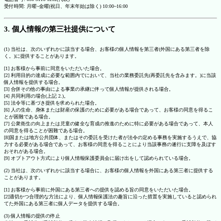
受付時間: 月曜~金曜(祝日、年末年始は除く) 10:00~16:00
3. 個人情報の第三社提供について
(1) 当社は、次のいずれかに該当する場合、お客様の個人情報を第三者(外国にある第三者を除
く。)に提供することがあります。
[1] お客様から事前に同意をいただいた場合。
[2] 利用目的の達成に必要な範囲内でにおいて、当社の業務委託先(再委託先を含みます。)に当該
個人情報を提供する場合。
[3] 合併その他の事由による事業の承継に伴って個人情報が提供される場合。
[4] 共同利用の場合(上記 2.)。
[5] 法令等に基づき提供を求められた場合。
[6] 人の生命、身体または財産の保護のために必要がある場合であって、お客様の同意を得るこ
とが困難である場合。
[7] 公衆衛生の向上または児童の健全な育成の推進のために特に必要がある場合であって、本人
の同意を得ることが困難である場合。
[8]国または地方公共団体、またはその委託を受けた者が法令の定める事務を実施するうえで、協
力する必要がある場合であって、お客様の同意を得ることにより当該事務の遂行に支障を及ぼす
おそれがある場合。
[9] オプトアウト方式により個人情報保護委員会に届け出をして認められている場合。
(2) 当社は、次のいずれかに該当する場合に、お客様の個人情報を外国にある第三者に提供する
ことがあります。
[1] お客様から事前に外国にある第三者への提供を認める旨の同意をいただいた場合。
[2]適切かつ合理的な方法により、個人情報保護法の趣旨に沿った措置を実施していると認められ
てた外国にある第三者に個人データを提供する場合。
(3) 個人情報の提供の停止