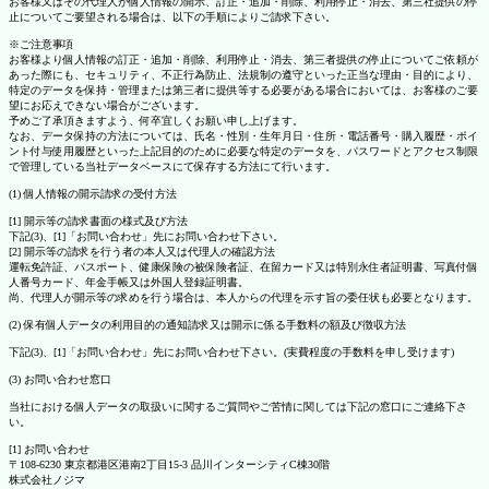
お客様又はその代理人が個人情報の開示、訂正・追加・削除、利用停止・消去、第三社提供の停
止についてご要望される場合は、以下の手順によりご請求下さい。
※ご注意事項
お客様より個人情報の訂正・追加・削除、利用停止・消去、第三者提供の停止についてご依頼が
あった際にも、セキュリティ、不正行為防止、法規制の遵守といった正当な理由・目的により、
特定のデータを保持・管理または第三者に提供等する必要がある場合においては、お客様のご要
望にお応えできない場合がございます。
予めご了承頂きますよう、何卒宜しくお願い申し上げます。
なお、データ保持の方法については、氏名・性別・生年月日・住所・電話番号・購入履歴・ポイ
ント付与使用履歴といった上記目的のために必要な特定のデータを、パスワードとアクセス制限
で管理している当社データベースにて保存する方法にて行います。
(1) 個人情報の開示請求の受付方法
[1] 開示等の請求書面の様式及び方法
下記(3)、[1]「お問い合わせ」先にお問い合わせ下さい。
[2] 開示等の請求を行う者の本人又は代理人の確認方法
運転免許証、パスポート、健康保険の被保険者証、在留カード又は特別永住者証明書、写真付個
人番号カード、年金手帳又は外国人登録証明書。
尚、代理人が開示等の求めを行う場合は、本人からの代理を示す旨の委任状も必要となります。
(2) 保有個人データの利用目的の通知請求又は開示に係る手数料の額及び徴収方法
下記(3)、[1]「お問い合わせ」先にお問い合わせ下さい。(実費程度の手数料を申し受けます)
(3) お問い合わせ窓口
当社における個人データの取扱いに関するご質問やご苦情に関しては下記の窓口にご連絡下さ
い。
[1] お問い合わせ
〒108-6230 東京都港区港南2丁目15-3 品川インターシティC棟30階
株式会社ノジマ