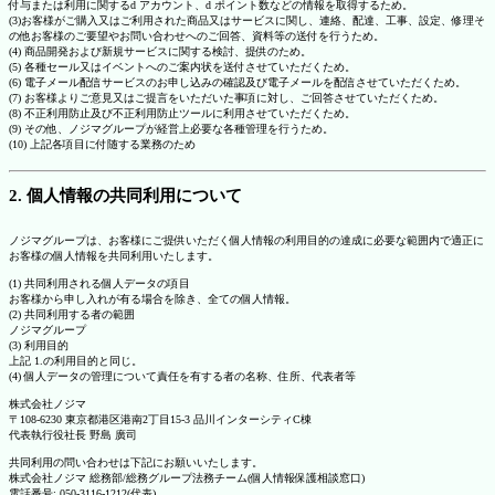
付与または利用に関するd アカウント、d ポイント数などの情報を取得するため。
(3)お客様がご購入又はご利用された商品又はサービスに関し、連絡、配達、工事、設定、修理そ
の他お客様のご要望やお問い合わせへのご回答、資料等の送付を行うため。
(4) 商品開発および新規サービスに関する検討、提供のため。
(5) 各種セール又はイベントへのご案内状を送付させていただくため。
(6) 電子メール配信サービスのお申し込みの確認及び電子メールを配信させていただくため。
(7) お客様よりご意見又はご提言をいただいた事項に対し、ご回答させていただくため。
(8) 不正利用防止及び不正利用防止ツールに利用させていただくため。
(9) その他、ノジマグループが経営上必要な各種管理を行うため。
(10) 上記各項目に付随する業務のため
2. 個人情報の共同利用について
ノジマグループは、お客様にご提供いただく個人情報の利用目的の達成に必要な範囲内で適正に
お客様の個人情報を共同利用いたします。
(1) 共同利用される個人データの項目
お客様から申し入れが有る場合を除き、全ての個人情報。
(2) 共同利用する者の範囲
ノジマグループ
(3) 利用目的
上記 1.の利用目的と同じ。
(4) 個人データの管理について責任を有する者の名称、住所、代表者等
株式会社ノジマ
〒108-6230 東京都港区港南2丁目15-3 品川インターシティC棟
代表執行役社長 野島 廣司
共同利用の問い合わせは下記にお願いいたします。
株式会社ノジマ 総務部/総務グループ法務チーム(個人情報保護相談窓口)
電話番号: 050-3116-1212(代表)